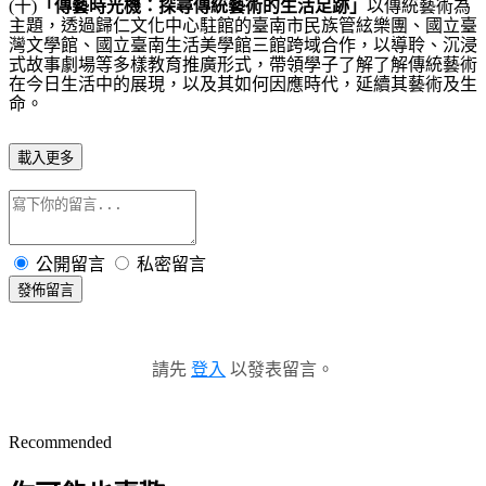
(
十
)
「傳藝時光機：探尋傳統藝術的生活足跡」
以傳統藝術為
主題，透過歸仁文化中心駐館的臺南市民族管絃樂團、國立臺
灣文學館、國立臺南生活美學館三館跨域合作，以導聆、沉浸
式故事劇場等多樣教育推廣形式，帶領學子了解了解傳統藝術
在今日生活中的展現，以及其如何因應時代，延續其藝術及生
命。
載入更多
公開留言
私密留言
發佈留言
請先
登入
以發表留言。
Recommended