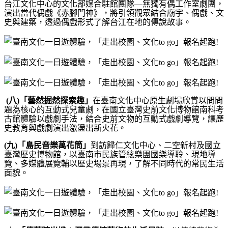
台江文化中心的文化部媒合駐館團隊—無獨有偶工作室劇團，
演出當代偶戲《赤腳門神》，將引領觀眾結合廟宇、偶戲、文
史與建築，透過偶戲形式了解台江在地的傳說故事。
(
八
)
「藝然掘然探索趣」
在臺南文化中心原生劇場欣賞以問問
題為核心的互動式兒童劇，在國立臺灣史前文化博物館南科考
古館體驗以戲劇手法，結合史前文物的互動式戲劇導覽，讓歷
史教育與戲劇演出激盪出新火花。
(
九
)
「島民音樂萬花筒」
到訪歸仁文化中心、二空新村及國立
臺灣歷史博物館，以臺南市民族管絃樂團國樂導聆、現地導
覽、多媒體展覽輔以歷史場景再現，了解不同時代的常民生活
面貌。