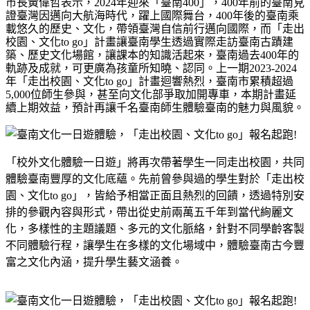
市長黃偉哲表示，
2024
年迎來「臺南
400
」，
400
年前的臺南見
證臺灣因邁向大航海時代，躍上國際舞台，
400
年後的臺南乘
載悠久的歷史、文化，帶領臺灣自信前行邁向國際，而「走出
校園、文化
to go
」計畫讓臺南學生透過實際走訪臺南古蹟建
築、歷史文化場館，讓課本的知識活起來，臺南過去
400
年的
軌跡及成就，可更廣為孩童所知曉、認同。上一期
2023-2024
年「走出校園、文化
to go
」計畫迴響熱烈，臺南市累積超過
5,000
位師生參與，甚至向文化部爭取加開專車，本期計畫延
續上期效益，預計再讓千名臺南師生體驗臺南的魅力與風貌。
「校外文化體驗一日遊」將再次帶著學生一同走出校園，共同
體驗臺南豐厚的文化底蘊。先前曾參與過的學生對於「走出校
園、文化
to go
」，皆給予相當正面且熱烈的回饋，透過特別安
排的參觀內容與形式，帶出從史前兩萬五千年到當代絢麗文
化，多樣性的主題議題、多元的文化脈絡，針對不同學齡客製
不同體驗行程，讓學生在多樣的文化場域中，體驗臺南古今豐
富之文化內涵，提升學生藝文涵養。