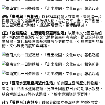
(
四
)
「
臺灣與世界相遇
」
以
1624
年荷蘭人來臺灣，臺灣進一步
與世界交會的重要年代為切入點，尋訪安平古堡、安平樹屋、
國立臺灣歷史博物館，透過擴增
實境，更添臨場感。
(
五
)
「全糖路線－在蕭壠看見臺南生活」
以蕭壠文化園區為起
點，搭配國立臺灣史前文化博物館南科考古館，從日治時期糖
業發展、當代藝術實驗基地推展至史前文化，引導孩童對於藝
術、文化歷史的感知與興趣。
(
六
)
「臺南水道遺產與近代生活」
前進國立臺灣歷史博物館、
臺南山上花園水道博物館，見證全國僅存日治時期淨水設施，
結合解謎式
APP
等各式遊戲，了解水資源議題重要性。
(
七
)
「看見台江古與今」
透過參觀國立臺灣歷史博物館展覽、