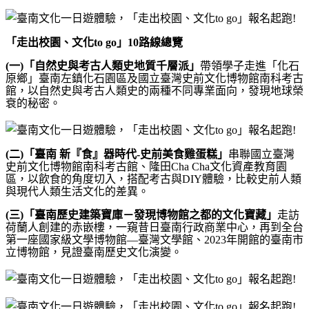
「走出校園、文化
to go
」
10
路線總覽
(
一
)
「自然史與考古人類史地質千層派」
帶領學子走進「化石
原鄉」臺南左鎮化石園區及國立臺灣史前文化博物館南科考古
館，以自然史與考古人類史的兩種不同專業面向，發現地球榮
衰的秘密。
(
二
)
「臺南 新『食』器時代
-
史前美食雞蛋糕」
串聯國立臺灣
史前文化博物館南科考古館、隆田
Cha Cha
文化資產教育園
區，以飲食的角度切入，搭配考古與
DIY
體驗，比較史前人類
與現代人類生活文化的差異。
(
三
)
「
臺南歷史建築寶庫－發現博物館之都的文化寶藏
」
走訪
荷蘭人創建的赤嵌樓，一窺昔日臺南行政商業中心，再到全台
第一座國家級文學博物館
—
臺灣文學館、
2023
年開館的臺南市
立博物館，見證臺南歷史文化演變。