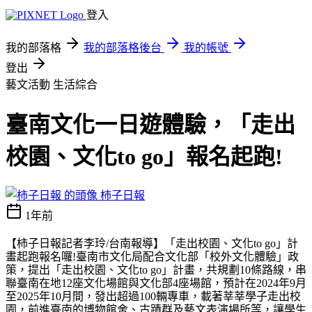
登入
我的部落格
我的部落格後台
我的帳號
登出
藝文活動
生活綜合
臺南文化一日遊體驗，「走出
校園、文化to go」報名起跑!
柿子日報
1年前
【柿子日報記者李玲
/
台南報導】「走出校園、文化
to go
」計
畫起跑報名囉
!
臺南市文化局配合文化部「校外文化體驗」政
策，提出「走出校園、文化
to go
」計畫，共規劃
10
條路線，串
聯臺南在地
12
座文化場館與文化部
4
座場館，預計在
2024
年
9
月
至
2025
年
10
月間，發出超過
100
輛專車，載著莘莘學子走出校
園，前進臺南的博物館舍、古蹟群及藝文表演場所等，
讓學生