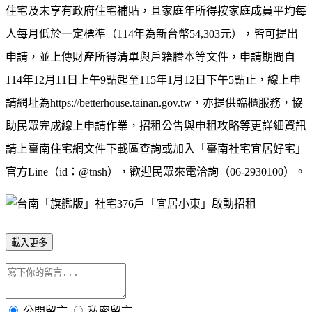
住宅及未享有政府住宅補貼，且家庭年所得按家庭成員平均每
人每月低於一定標準（
114
年為新台幣
54,303
元），皆可提出
申請，並上傳財產所得清單與戶籍謄本等文件，申請期間自
114
年
12
月
11
日上午
9
點起至
115
年
1
月
12
日下午
5
點止，線上申
請網址為
https://betterhouse.tainan.gov.tw
，亦提供臨櫃服務，協
助民眾完成線上申請作業，招租公告與申租攻略等更詳細資訊
請上臺南住宅網文件下載區查詢或加入「臺南社宅宜居好宅」
官方
Line
（
id
：
@tnsh
），歡迎民眾來電洽詢（
06-2930100
）。
載入更多
公開留言
私密留言