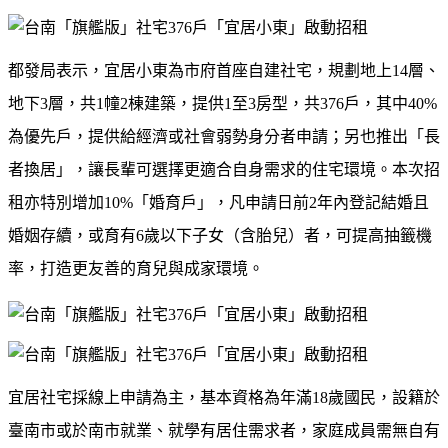
都發局表示，宜居小東為市府首座自建社宅，規劃地上
14
層、
地下
3
層，共
1
幢
2
棟建築，提供
1
至
3
房型，共
376
戶，其中
40%
為優先戶，提供給經濟或社會弱勢身分者申請；另也推出「長
者換居」，讓長輩可選擇更適合自身需求的住宅環境。本次招
租亦特別增加
10%
「婚育戶」，凡申請日前
2
年內登記結婚且
婚姻存續，或育有
6
歲以下子女（含胎兒）者，可提高抽籤機
率，打造更友善的育兒與成家環境。
宜居社宅採線上申請為主，基本資格為年滿
18
歲國民，設籍於
臺南市或於南市就業、就學有居住需求者，家庭成員需無自有