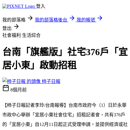
登入
我的部落格
我的部落格後台
我的帳號
登出
社會福利
生活綜合
台南「旗艦版」社宅376戶「宜
居小東」啟動招租
柿子日報
8個月前
【柿子日報記者李玲
/
台南報導】
台南市政府今（
1
）日於永華
市政中心舉辦「宜居小東社會住宅」招租記者會，共有
376
戶
的「宜居小東」自
12
月
11
日起正式受理申請，並提供經濟或社