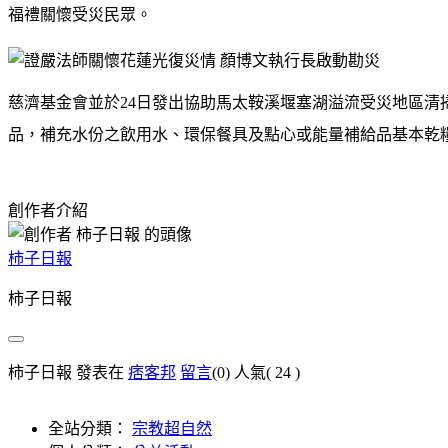
福禮關懷受災民眾。
慈濟基金會並於
24
日發出協助馬太鞍溪堰塞湖溢流受災地區清
品，補充水份之飲用水、環保餐具及點心或能量補給品基本乾
創作者介紹
柿子日報
柿子日報
柿子日報 發表在
痞客邦
留言
(0)
人氣(
24
)
全站分類：
宗教超自然