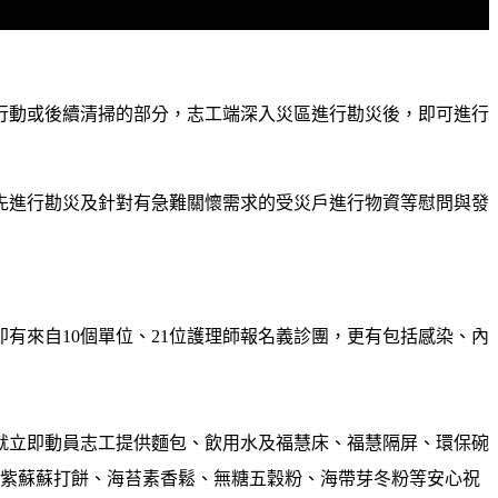
行動或後續清掃的部分，志工端深入災區進行勘災後，即可進行
先進行勘災及針對有急難關懷需求的受災戶進行物資等慰問與發
即有來自
10
個單位、
21
位護理師報名義診團，更有包括感染、內
就立即動員志工提供麵包、飲用水及福慧床、福慧隔屏、環保碗
紫蘇蘇打餅、海苔素香鬆、無糖五穀粉、海帶芽冬粉等安心祝