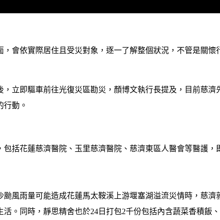
面，會依實際居住且受災對象，逐一了解整個狀況，不管是關懷
後，立即驅車前往光復災區勘災，顏博文執行長提及，目前慈濟
的行動。
，包括花蓮慈濟醫院、玉里慈濟醫院、慈濟東區人醫會等醫護，
沙颱風雨量可能造成花蓮馬太鞍溪上游堰塞湖溢流災情時，慈濟
生活。同時，靜思精舍也於
24
日打包
2
千份包括內含蔬菜香積飯、