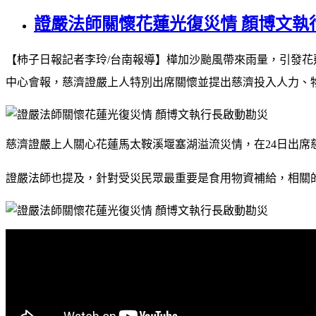
證嚴法師關懷花蓮光復災情 顏博文執
【柿子日報記者李玲
/
台南報導】樺加沙颱風帶來雨量，引發花
中心會報，慈濟證嚴上人特別出席關懷並提出慈濟投入人力、
慈濟證嚴上人關心花蓮馬太鞍溪堰塞湖溢流災情，在
24
日出席
證嚴法師也提及，針對受災民眾最重要是食用物資補給，相關