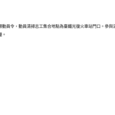
掃動員令，動員清掃志工集合地點為臺鐵光復火車站門口。參與
糧。