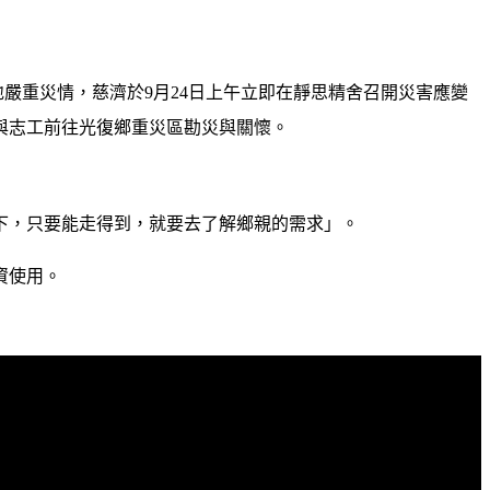
地嚴重災情，慈濟於
9
月
24
日上午立即在靜思精舍召開災害應變
與志工前往光復鄉重災區勘災與關懷。
下，只要能走得到，就要去了解鄉親的需求」。
資使用。