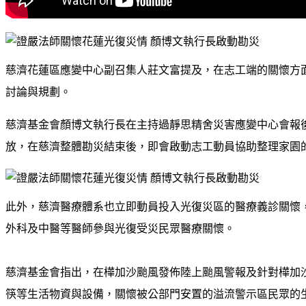
慈濟花蓮區應變中心副召集人莊文富提及，在志工端的關懷方
討論與規劃。
慈濟基金會顏博文執行長在主持過靜思精舍災害應變中心會報
放，在慈濟整體勘災結束後，即會啟動志工動員協助整理家園
此外，慈濟醫療體系也立即動員投入光復災區的醫療義診關懷
外科及中醫等醫師參與光復受災民眾醫療關懷。
慈濟基金會指出，在樺加沙颱風發佈陸上颱風警報及針對樺加
筷等生活物資與設備，關懷被公部門安置的溢流警示區民眾的