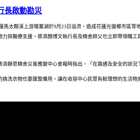
行長啟動勘災
蓮馬太鞍溪上游堰塞湖於
9
月
23
日溢流，造成花蓮光復鄉市區等
物力與醫療支援，慈濟顏博文執行長及精舍師父也立即帶領職工
慈濟靜思精舍災害應變中心會報時指出，「在路通及安全的狀況
的換洗衣物也要匯整備用，讓在收容中心民眾有較理想的生活物