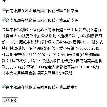
任。
今年中秋特別晚，但愛心不能跟著遲。華山基金會
現正進行
「愛老人 中秋亮起來」公益活動，邀請您認助中秋關懷禮每
份
380
元，距離中秋節僅剩
2
週，仍有
5
成的經費缺口，懇請支
持伸援助孤老，陪伴溫暖過佳節。
愛心專線：
(06)205-2845
，
郵政劃撥帳號：
3155-9699
，戶名：華山基金會
(
通訊欄請備
註：
114
中秋永康
1
站
)
，歡迎索取信用卡授權書或諮詢其他捐
款方式。
(
勸募字號：
114
愛老人衛部救字第
1131364620
號
)
【本會按月將專案款項匯入勸募指定帳號】
載入更多