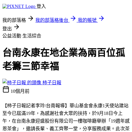
登入
我的部落格
我的部落格後台
我的帳號
登出
公益活動
生活綜合
台南永康在地企業為兩百位孤
老籌三節幸福
柿子日報
10個月前
【柿子日報記者李玲
/
台南報導】
華山基金會永康
1
天使站建站
至今已屆滿
19
年，為感謝社會大眾的扶持，於
9
月
18
日今上
午，在台南永康迎盛股份有限公司一樓咖啡廳舉辦「
19
週年感
恩茶會」，邀請長輩、義工齊聚一堂，分享服務成果。此次茶