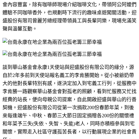
會內容豐富，除有咖啡師現場介紹咖啡文化，帶領阿公阿嬤們
體驗不同咖啡香外，也規劃時下流行的趣味桌遊闖關活動，迎
盛股份有限司曾麗芳總經理帶領員工與長輩同樂，現場充滿笑
聲與溫馨互動。
談到華山基金會永康1天使站與迎盛股份有限公司的緣分，源
自於2年多前到天使站報名義工的李肯勝開始。從小被爺奶帶
大的他對長輩特別有感，遂決定加入到宅義工行列，從服務中
李肯勝一路觀察華山基金會對孤老的照顧，看到忙服務又忙找
經費的站長，便向母親公司提案，自此開啟迎盛與華山的行善
契機。迎盛股份有限公司從第一次捐款200份春節年菜，到後
來每逢端午、中秋、春節三大節日固定捐贈各200份的關懷禮
和年菜予三失(失依、失智、失能)老人，同時亦積極參與到宅
關懷，實際走入社區守護孤苦長者，以行動展現企業的社會責