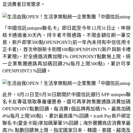
足消費者日常需求。
「中國信託
uniopen
聯名卡」即日起至今年
12
月
31
日止，申辦
核卡通過後
30
天內，持卡者不限通路、不限金額任刷一筆交
易，新戶即享
500
點
OPENPOINT(
前一年內未持有中信信用卡
正卡者
)
、首次申辦新卡則贈
100
點
OPENPOINT(
新戶與新卡禮
不累贈
)
，於全通路消費加贈
1% OPENPOINT
點數無上限，統
一企業集團通路再加碼回饋
2%(
每月上限
500
點
)
，
累計可享
OPENPOINT3 %
回饋。
此外，
8
月
21
日至
9
月
30
日期間於中國信託銀行
APP uniopen
聯
名卡友專區領取專屬優惠券，還可再享跨集團通路消費加碼
OPENPOINT
點數回饋，每消費
1
個品牌再加碼
1%
，最高加碼
4%(
每月上限
500
點
)
，累計最高達
7%
回饋。
icash Pay
新戶綁定
聯名卡
(
愛金卡版
)
享加碼筆筆
5%
回饋；海外實體商店消費享最
高
3%
點數回饋無上限，指定國家日本、韓國、泰國、越南及