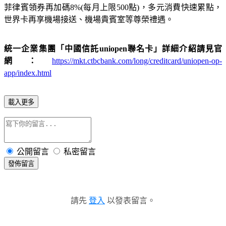
菲律賓領券再加碼
8%(
每月上限
500
點
)
，多元消費快速累點，
世界卡再享機場接送、機場貴賓室等尊榮禮遇。
統一企業集團「中國信託
uniopen
聯名卡」詳細介紹請見官
網：
https://mkt.ctbcbank.com/long/creditcard/uniopen-op-
app/index.html
載入更多
公開留言
私密留言
發佈留言
請先
登入
以發表留言。