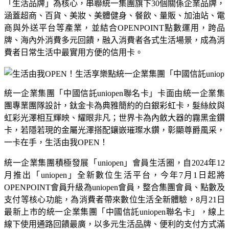
「生活品牌」為核心，串聯統一集團旗下
30
個關係企業品牌，
涵蓋超商、百貨、美妝、美體健身、餐飲、量販、加油站、電
商與外送平台等產業，並結合
OPENPOINT
點數運用，跨品
牌、海內外消費多元回饋，融入消費者各式生活場景，成為消
費者日常生活中最實用方便的信用卡。
統一企業集團「中國信託
uniopen
聯名卡」卡面由統一企業集
團專業團隊設計，鈦金卡為典雅簡約的白銀彩虹卡，髮絲紋與
虹彩光澤相互輝映、耀眼非凡；世界卡為內斂大器的霧黑金鑽
卡，若隱若現的金屬光澤搭配鑲嵌璀璨水鑽，彰顯尊爵風采，
一卡在手，生活由我
OPEN
！
統一企業集團積極發展「
uniopen
」會員生活圈，自
2024
年
12
月推出「
uniopen
」全新數位生活平台，今年
7
月
1
日起將
OPENPOINT
會員升級為
uniopen
會員，整合集團會員、點數及
支付等核心功能，為消費者帶來數位生活全新體驗，
8
月
21
日
最新上市的統一企業集團「中國信託
uniopen
聯名卡」，線上
線下使用通路回饋最廣，以多元生活品牌、便利的支付方式滿