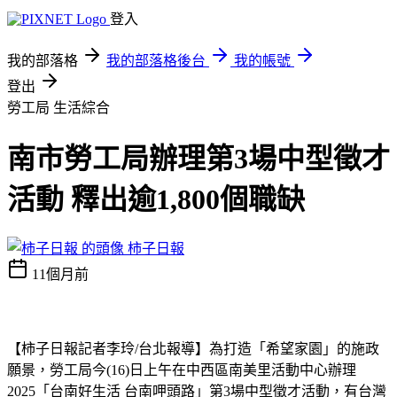
登入
我的部落格
我的部落格後台
我的帳號
登出
勞工局
生活綜合
南市勞工局辦理第3場中型徵才
活動 釋出逾1,800個職缺
柿子日報
11個月前
【柿子日報記者李玲
/
台北報導】為打造「希望家園」的施政
願景，勞工局
今
(16)
日上午在中西區南美里活動中心辦理
2025
「台南好生活 台南呷頭路」第
3
場中型徵才活動
，有台灣