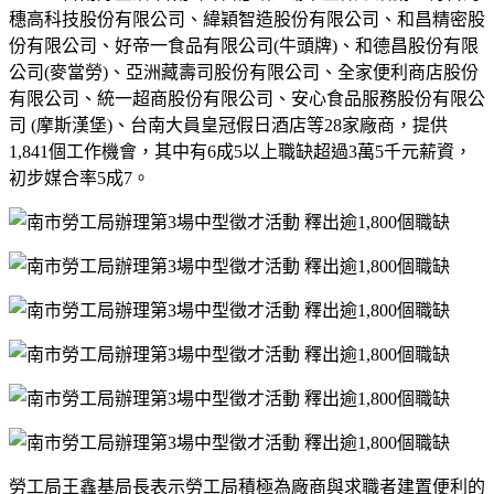
穗高科技股份有限公司、緯穎智造股份有限公司、和昌精密股
份有限公司、好帝一食品有限公司
(
牛頭牌
)
、和德昌股份有限
公司
(
麥當勞
)
、亞洲藏壽司股份有限公司、全家便利商店股份
有限公司、統一超商股份有限公司、安心食品服務股份有限公
司
(
摩斯漢堡
)
、台南大員皇冠假日酒店等
28
家廠商，提供
1,841
個工作機會，其中有
6
成
5
以上職缺超過
3
萬
5
千元薪資，
初步媒合率
5
成
7
。
勞工局王鑫基局長表示勞工局積極為廠商與求職者建置便利的