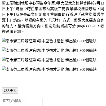
勞工局職訓就服中心預告今年第
3
場大型就業博覽會將於
9
月
13
日上午
9
時至
12
時在東區慈幼高級工商職業學校禮堂辦理，同
日下午
1
時在臺南文化創意產業園區還有辦理「就業準備暨生
涯卡」講座，以輕鬆有趣的『玩牌』方式，帶領大家探索自身
的能力，釐清職涯方向，
相關活動資訊可洽
(06)6330820
，歡
迎踴躍參加。
載入更多