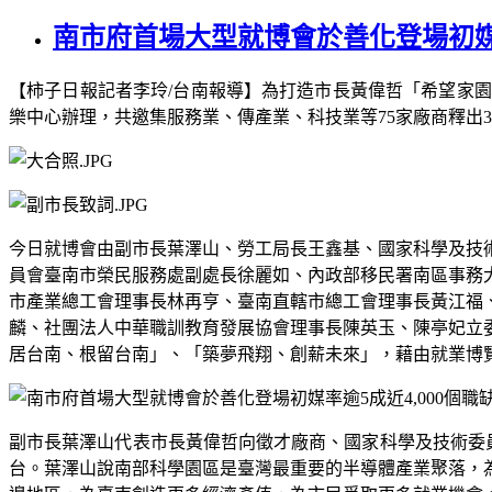
南市府首場大型就博會於善化登場初媒率
【柿子日報記者李玲
/
台南報導】為打造市長黃偉哲「希望家園
樂中心辦理，共邀集服務業、傳產業、科技業等
75
家廠商釋出
3
今日就博會由副市長葉澤山、勞工局長王鑫基、
國家科學及技
員會臺南市榮民服務處副處長徐麗如、內政部移民署南區事務
市產業總工會理事長林再亨、臺南直轄市總工會理事長黃江福
麟、社團法人中華職訓教育發展協會理事長陳英玉
、陳亭妃立
居台南、根留台南」、「築夢飛翔、創薪未來」，藉由就業博
副市長葉澤山代表市長黃偉哲向徵才廠商、
國家科學及技術委
台。
葉澤山說南部科學園區是臺灣最重要的半導體產業聚落，