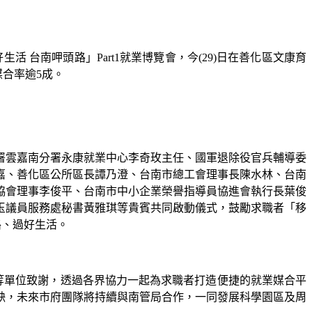
生活 台南呷頭路」
Part1
就業博覽會，今
(29)
日在善化區文康育
媒合率
逾
5
成
。
署雲嘉南分署永康就業中心李奇玫主任、國軍退除役官兵輔導委
嘉、善化區公所區長譚乃澄、台南市總工會理事長陳水林、台南
協會理事李俊平、台南市中小企業榮譽指導員協進會執行長葉俊
玉議員服務處秘書黃雅琪等貴賓共同啟動儀式，鼓勵求職者「移
路、過好生活。
等單位致謝，透過各界協力一起為求職者打造便捷的就業媒合平
缺，未來市府團隊將持續與南管局合作，一同發展科學園區及周