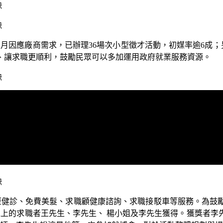
2
月因應廠商需求，已辦理
36
場次小型徵才活動，初媒率逾
6
成；
、
讓求職更順利，鼓勵民眾可以多加運用政府就業服務資源。
歷健診、免費美髮、求職顧健康諮詢、求職接駁車等服務。為鼓
以上的求職者王先生、李先生、 楊小姐及李先生獲得。獲獎者李