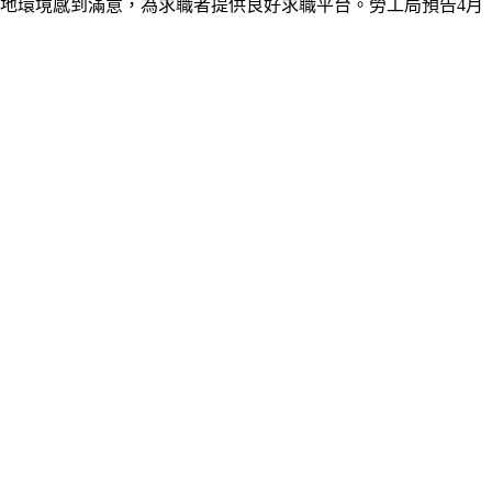
地環境感到滿意，為求職者提供良好求職平台。勞工局
預告
4
月