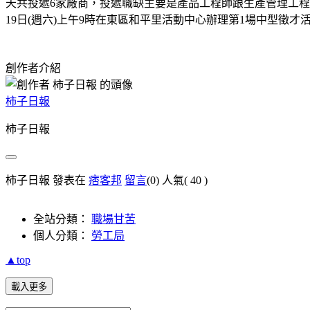
天共投遞
6
家廠商，投遞職缺主要是產品工程師跟生產管理工程
19
日
(
週六
)
上午
9
時在東區
和平里活動中心辦理第
1
場中型徵才
創作者介紹
柿子日報
柿子日報
柿子日報 發表在
痞客邦
留言
(0)
人氣(
40
)
全站分類：
職場甘苦
個人分類：
勞工局
▲top
載入更多