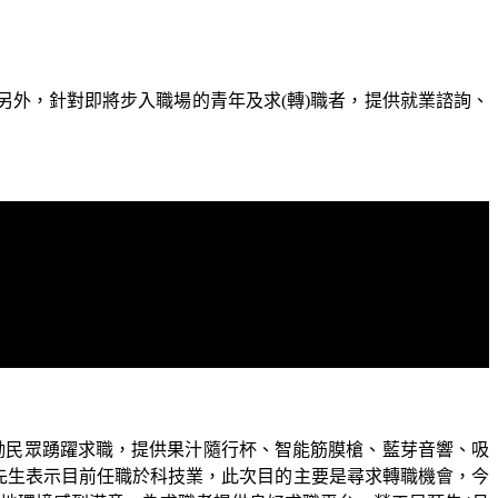
另外，針對即將步入職場的青年
及求
(
轉
)
職者
，提供就業諮詢、
勵民眾踴躍求職，提供
果汁隨行杯、智能筋膜槍、
藍芽音響
、吸
先生表示目前任職於科技業，此次目的主要是尋求轉職機會，今