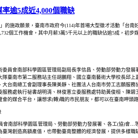
逾5成近4,000個職缺
」的施政願景，臺南市政府今
(114)
年首場大型徵才活動「台南好
,732
個工作機會，其中月薪
3
萬
5
千元以上的職缺佔逾
5
成，初步
術委員會南部科學園區管理局副局長李信昌、勞動部勞動力發展
大隊臺南市第二服務站主任胡鵬翔、國立臺南藝術大學校長邱上
、大台南總工會副理事長陳美靜、社團法人台南市勞工志願服務
委服務處執行祕書胡明清、林俊憲立委服務處特助黃俊桓、陳碧
覽會的媒合平台，讓想求
(
轉
)
職的市民朋友，都可以在臺南呷頭
員會南部科學園區管理局、勞動部勞動力發展署、各工
(
協
)
會
…
為臺灣創造高額產值，也帶動臺南整體的經濟發展，提供多樣職