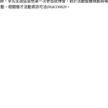
師，李先生說這是他第一次參加就博會，對於活動整體規劃與場
活動，相關徵才活動資訊可洽
(06)6330820
。