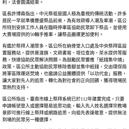
利，法會圓滿結束。
區長許博森指出，中元祭祖是國人極為重視的傳統活動，許多
居民一早就準備豐盛祭品前來，為有效疏導人潮及車潮，區公
所特別安排工作人員在臨時停車區協助民眾卸下祭品，並使用
大賣場提供的50輛手推車，讓祭品搬運更加便利。
有鑑於祭拜人潮眾多，區公所在納骨堂入口處及中央祭拜區設
置服務站，提供普渡旗、文疏書寫、塔位查詢、茶水提供等服
務，快速協助民眾解決問題。為鼓勵民眾響應「紙錢集中燒」
政策，區公所主動協助民眾移除香腳並集中紙錢，交由環保局
將軍區隊運送焚燒，也邀請公益團體提供「以功代金」服務，
讓大家對先人的追思，轉化為對社會的正向回饋，獲得現場民
眾熱烈支持。
區公所指出，臺南市線上祭拜系統已於112年建置完成，只要
申請帳號登入或選擇簡易追思功能，輸入先人姓名選擇宗教場
景即可進行線上祭拜或網路追思，向祖先表達敬意，提供無法
到場的民眾另一種選擇。