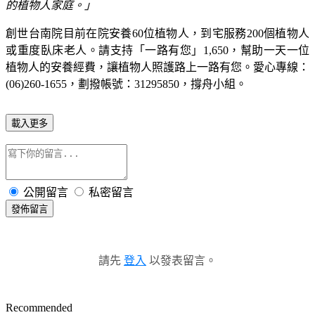
的植物人家庭。」
創世台南院目前在院安養
60
位植物人，到宅服務
200
個植物人
或重度臥床老人。請支持「一路有您」
1,650
，幫助一天一位
植物人的安養經費，讓植物人照護路上一路有您。愛心專線：
(06)260-1655
，劃撥帳號：
31295850
，撐舟小組。
載入更多
公開留言
私密留言
發佈留言
請先
登入
以發表留言。
Recommended