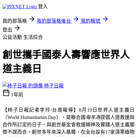
登入
我的部落格
我的部落格後台
我的帳號
登出
公益活動
生活綜合
創世攜手國泰人壽響應世界人
道主義日
柿子日報
1年前
【柿子日報記者李玲
/
台南報導】
8
月
19
日世界人道主義日
（
World Humanitarian Day
），是聯合國
每年為
提倡人道救援與
合作所訂定的日子，與創世基金會救援精神及實踐人道主義關
懷不謀而合。創世多年來深入基層，在全台設有
17
家清寒植物