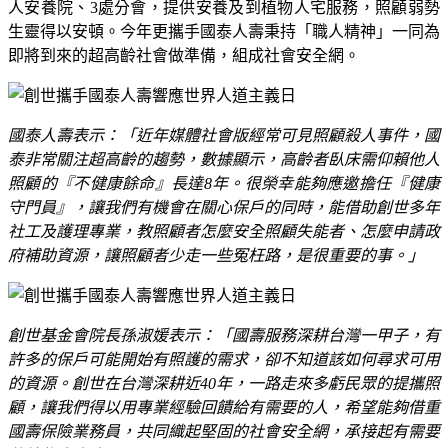
人安養院、
3
處分會，提供安養及到植物人宅服務，照顧弱勢
生靈得以安頓。今年更攜手國泰人壽秉持「職人精神」一同為
即將到來的超高齡社會做準備，組成社會安全網。
國泰人壽表示：「近年媒體社會版經常可見照顧殺人事件，國
泰非常關注超高齡的趨勢，數據顯示，高齡者臥床需仰賴他人
照顧的『不健康餘命』長達
8
年。很榮幸能夠應邀擔任『健康
守門員』，讓我們有機會在關心保戶的同時，能借助創世多年
社工及護理專業，教照顧者怎麼安全照顧失能者、怎麼申請政
府補助資源，讓照顧者少走一些冤枉路，是很重要的事。」
創世基金會院長孫淑媛表示：「國壽服務深耕台灣一甲子，有
許多的保戶可能開始有照護的需求，卻不知道該如何尋求可用
的資源。創世在台灣深耕近
40
年，一路走來多虧民眾的提攜照
顧，讓我們得以用專業經驗回饋給有需要的人，希望能夠借重
國壽保險業務員，共同織起堅固的社會安全網，承接起有需要