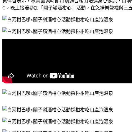
黃偉哲表示，秋高氣爽時節特別適合爬山增進身心健康，目前
C
，晚上接著參加「關子嶺酒柑心」活動，在悠揚樂聲裡與三