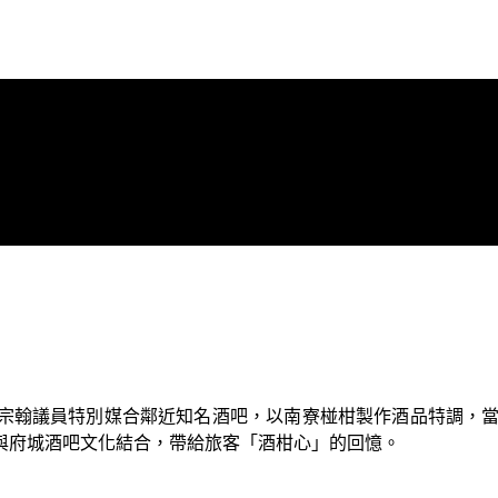
宗翰議員特別媒合鄰近知名酒吧，以南寮椪柑製作酒品特調，
與府城酒吧文化結合，帶給旅客「酒柑心」的回憶。