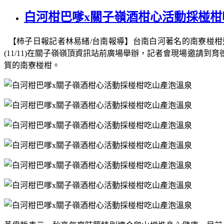
白河柑巴嗲x關子嶺酒柑心活動採椪柑
【柿子日報記者林易緒
/
台南報導】台南白河著名的南寮椪柑
(11/11)
在關子嶺嶺頂資訊站前廣場舉辦，記者會現場邀請到育
質的南寮椪柑。