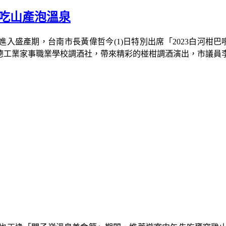
吃山產泡溫泉
進入盛產期，台南市長黃偉哲今
(1)
日特別出席「
2023
白河柑巴
德工業家事職業學校調酒社，帶來精彩的椪柑調酒演出，市議員