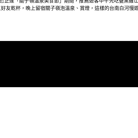
也正逢「關子嶺溫泉美食節」期間，推薦遊客中午先吃甕窯雞
五好友乾杯，晚上留宿關子嶺泡溫泉、賞燈，這樣的台南白河慢