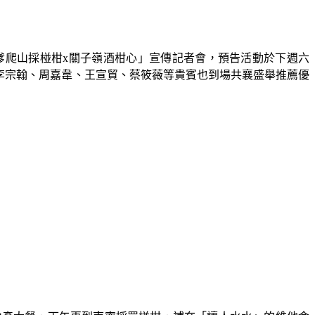
嗲爬山採椪柑
x
關子嶺酒柑心」宣傳記者會，預告活動於下週六
李宗翰、周嘉韋、王宣貿、蔡筱薇等貴賓也到場共襄盛舉推薦優