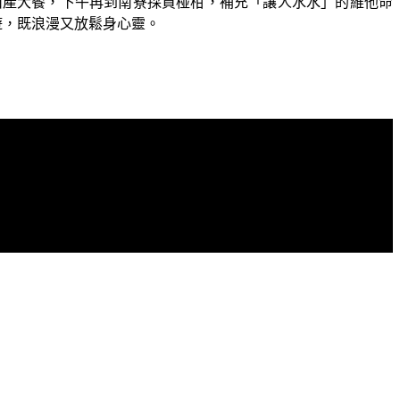
山產大餐，下午再到南寮採買椪柑，補充「讓人水水」的維他命
遊，既浪漫又放鬆身心靈。