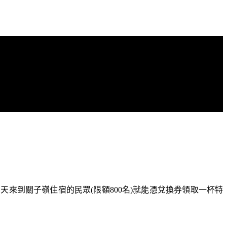
當天來到關子嶺住宿的民眾
(
限額
800
名
)
就能憑兌換券領取一杯特