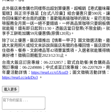
此外飯店美食購也同樣祭出超划算優惠，超暢銷【港式臘味蘿
蔔糕】與正宗手路菜【台式八珍羹】組合優惠只要
590
元，讓
你回味屬於老台南的感動！喜歡喝高級咖啡的朋友，星巴克咖
啡服務全月買一送一絕不要錯過，一杯高品質咖啡只要銅板價
就能喝！還有即日起到
11/30
，憑飯店當日發票
(
不限金額
)
，就
享手工餅乾加購
59
元優惠價
(
原價
120
元
)
。
除了以上優惠，飯店還推出【情牽一甲子】圖文徵選活動，邀
請大家用照片或短文來訴說與飯店有關的各種回憶。飯店提供
住宿券、餐券、文創禮品等
42
項豐富獎項，入選者就能獲得精
美好禮！徵稿日期截至
2023/12/31
止。
台南大飯店訂房專線：
06-2232857
；歐式自助餐
/
美食購商品
預訂專線：
06-2249886
；中式桌菜訂席專線：
06-2207829
，周
年慶活動詳情：
https://reurl.cc/o5XozD
；圖文徵稿活動詳情：
https://reurl.cc/a4zDo3
。
載入更多