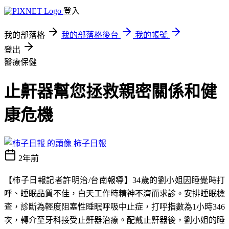
登入
我的部落格
我的部落格後台
我的帳號
登出
醫療保健
止鼾器幫您拯救親密關係和健
康危機
柿子日報
2年前
【柿子日報記者許明治
/
台南報導】
34
歲的劉小姐因睡覺時打
呼、睡眠品質不佳，白天工作時精神不濟而求診。安排睡眠檢
查，診斷為輕度阻塞性睡眠呼吸中止症，打呼指數為
1
小時
346
次，轉介至牙科接受止鼾器治療。配戴止鼾器後，劉小姐的睡