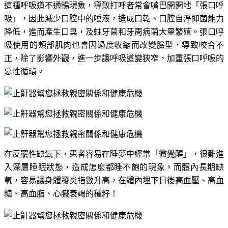
這種呼吸道不通暢現象，導致打呼者常會嘴巴開開地「張口呼
吸」，因此減少口腔中的唾液，造成口乾、口腔自淨抑菌能力
降低，進而產生口臭，及蛀牙菌和牙周病菌大量繁殖。張口呼
吸使用的頰部肌肉也會因過度收縮而改變臉型，導致咬合不
正，除了影響外觀，進一步讓呼吸道變狹窄，加重張口呼吸的
惡性循環。
在反覆性缺氧下，患者容易在睡夢中經常「微覺醒」，很難進
入深層睡眠狀態，造成怎麼都睡不飽的現象。而體內長期缺
氧，容易讓身體發炎指數升高，在體內埋下日後高血壓、高血
糖、高血脂、心臟衰竭的種籽！