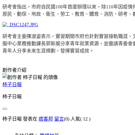
研考會指出，市府自民國
108
年首度辦理以來，除
110
年因疫情
原民、動保、地政、衛生、勞工、教育、體育、消防、研考、
研考會主委陳淑姿表示，實習期間市府也針對實習接軌職涯、
服中心業務推動課長郭新展分享青年就業資源，並邀請青委會
青年人分享未來生涯規劃，發揮實習成效。
創作者介紹
柿子日報
柿子日報
柿子日報 發表在
痞客邦
留言
(0)
人氣(
12
)