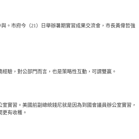
參與。市府今（
21
）日舉辦暑期實習成果交流會，市長黃偉哲強
務經驗，對公部門而言，也是策略性互動，可謂雙贏。
公室實習。美國前副總統錢尼就是因為到國會議員辦公室實習，
間更有收穫。