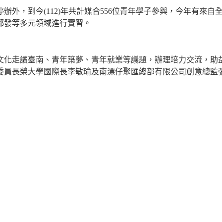
停辦外，到今
(112)
年共計媒合
556
位青年學子參與，今年有來自
都發等多元領域進行實習。
文化走讀臺南、青年築夢、青年就業等議題，辦理培力交流，助
委員長榮大學國際長李敏瑜及南漂仔聚匯總部有限公司創意總監