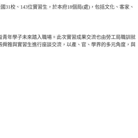
全國
31
校、
143
位實習生，於本府
18
個局
(
處
)
，包括文化、客家、
益青年學子未來踏入職場。此次實習成果交流也由勞工局職訓就
張舜雅與實習生進行座談交流，以產、官、學界的多元角度，與