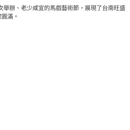
次舉辦、老少咸宜的馬戲藝術節，展現了台南旺盛
實圓滿。