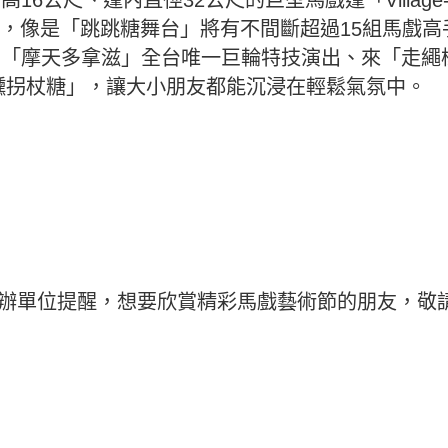
，像是「跳跳糖舞台」將有不間斷超過15組馬戲高
具、「摩天多拿滋」全台唯一巨輪特技演出、來「走
「微醺拐杖糖」，讓大小朋友都能沉浸在輕鬆氣氛中。
，主辦單位提醒，想要欣賞精彩馬戲藝術節的朋友，敬