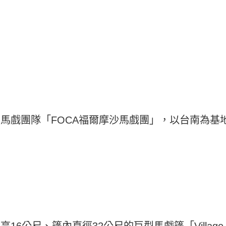
的馬戲團隊「FOCA福爾摩沙馬戲團」，以台南為
16公尺、篷內直徑32公尺的巨型馬戲篷「Villa