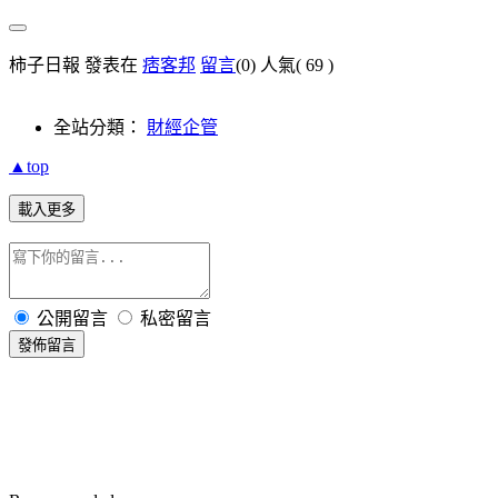
柿子日報 發表在
痞客邦
留言
(0)
人氣(
69
)
全站分類：
財經企管
▲top
載入更多
公開留言
私密留言
發佈留言