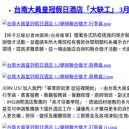
台南大員皇冠假日酒店「大缺工」 3
【柿子日報記者林國榮/台南報導】
隨著各式防疫措施的逐步
辦徵才活動，並邀請多所大專院校有餐飲休閒相關科系攜手合
環境，提高求職意願。這一場由飯店自辦的聯合徵才活動，也
JOIN US!
加入我們
!
「畢業即就業 從這裡開始」，由台南大員
行李員、賓客服務、餐廳服務員、餐廳經理、廚師領班、副主
∶
IHG
洲際酒店集團的「英才培養學院」，透過因材施教的多
甚至可申請集團旗下國外酒店工作，讓優秀人才獲得更多的良
人更衣櫃；勞保、健保及團體保險；三節獎金及各項津貼
(
生育