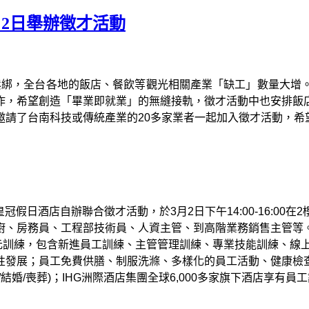
月2日舉辦徵才活動
鬆綁，全台各地的飯店、餐飲等觀光相關產業「缺工」數量大增
作，希望創造「畢業即就業」的無縫接軌，徵才活動中也安排飯
邀請了台南科技或傳統產業的
20
多家業者一起加入徵才活動，希
皇冠假日酒店自辦聯合徵才活動，於
3
月
2
日下午
14:00-16:00
在
2
廚、房務員、工程部技術員、人資主管、到高階業務銷售主管等
元訓練，包含新進員工訓練、主管管理訓練、專業技能訓練、線
性發展；員工免費供膳、制服洗滌、多樣化的員工活動、健康檢
/
結婚
/
喪葬
)
；
IHG
洲際酒店集團全球
6,000
多家旗下酒店享有員工