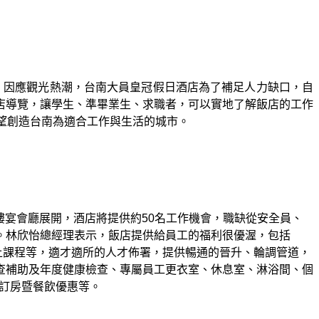
。因應觀光熱潮，台南大員皇冠假日酒店為了補足人力缺口，自
店導覽，讓學生、準畢業生、求職者，可以實地了解飯店的工作
望創造台南為適合工作與生活的城市。
樓宴會廳展開，酒店將提供約
50
名工作機會，職缺從安全員、
。林欣怡總經理表示，飯店提供給員工的福利很優渥，包括
上課程等，適才適所的人才佈署，提供暢通的晉升、輪調管道，
查補助及年度健康檢查、專屬員工更衣室、休息室、淋浴間、個
訂房暨餐飲優惠等。