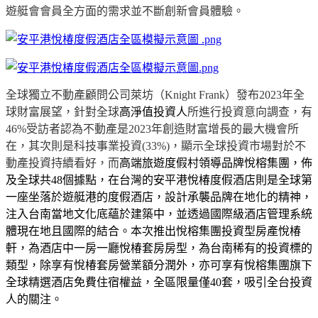
遊艇會會員全方面的需求並不斷創新會員體驗。
全球獨立不動產顧問公司萊坊（
Knight Frank
）發布
2023
年全
球財富展望，針對全球
高淨值投資人
所進行投資意向調查，有
46%
受訪者認為不動產是
2023
年創造財富增長的最大機會所
在，其次則是科技事業投資
(33%)
，顯示全球投資市場對於不
動產投資持續看好，而
高端旅遊度假村領導品牌悅榕集團，佈
及全球共
48
個據點，在台灣的安平港悅椿度假酒店則是全球第
一座坐落於遊艇港的度假酒店，設計
承襲品牌在地化的精神
，
注入台南當地文化底蘊於建築中
，
並透過國際級酒店管理系統
體現在地且國際的結合。本次推出悅榕集團投資型房產悅椿
軒，為酒店中一房一廳悅椿套房房型，為台南稀有的投資標的
類型，除
享有
悅椿套房營業額分潤外，亦可享有悅榕集團旗下
全球精選酒店免費住宿權益，全區限量僅
40
套，吸引全台投資
人的關注。