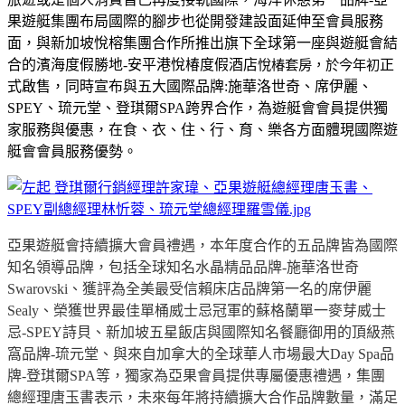
果遊艇集團布局國際的腳步也從開發建設面延伸至會員服務
面，與新加坡悅榕集團合作所推出旗下全球第一座與遊艇會結
合的濱海度假勝地
-
安平港悅椿度假酒店
悅椿套房，於今年初
正
式啟售，同時宣布與五大國際品牌
:
施華洛世奇、席伊麗、
SPEY
、琉元堂、登琪爾
SPA
跨界合作，為遊艇會會員提供獨
家服務與優惠，在食、衣、住、行、育、樂各方面體現國際遊
艇會會員服務優勢。
亞果遊艇會持續擴大會員禮遇，本年度合作的五品牌皆為國際
知名領導品牌，包括全球知名水晶精品品牌
-
施華洛世奇
Swarovski
、獲評為全美最受信賴床店品牌第一名的席伊麗
Sealy
、榮獲世界最佳單桶威士忌冠軍的蘇格蘭單一麥芽威士
忌
-SPEY
詩貝、新加坡五星飯店與國際知名餐廳御用的頂級燕
窩品牌
-
琉元堂、與來自加拿大的全球華人市場最大
Day Spa
品
牌
-
登琪爾
SPA
等，獨家為亞果會員提供專屬優惠禮遇，集團
總經理唐玉書表示，未來每年將持續擴大合作品牌數量，滿足