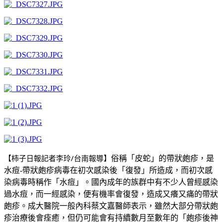
【柿子日報記者李玲/台南報導】
俗稱「皮蛇」的帶狀皰疹，是
水痘
-
帶狀皰疹病毒在初次感染後「復發」所造成，而初次感
染病毒時稱作「水痘」。國內成年的族群中有不少人曾經感染
過水痘，而一經感染，便有機率會復發，造成又癢又痛的帶狀
皰疹。成大醫院一般內科蔡文嘉醫師表示，雖然大部分帶狀皰
疹治療後會痊癒，但仍可能會有持續數月至數年的「皰疹後神