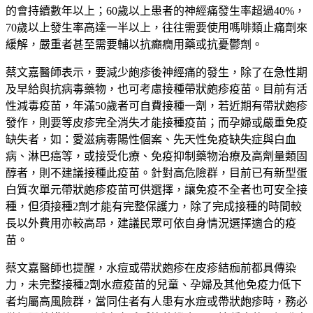
的會持續數年以上；
60
歲以上患者的神經痛發生率超過
40%
，
70
歲以上發生率高達一半以上，往往需要使用嗎啡類止痛劑來
緩解，嚴重者甚至需要輔以抗癲癇用藥或抗憂鬱劑。
蔡文嘉醫師表示，要減少皰疹後神經痛的發生，除了在急性期
及早給與抗病毒藥物，也可考慮接種帶狀皰疹疫苗。目前有活
性減毒疫苗，年滿
50
歲者可自費接種一劑，若近期有帶狀皰疹
發作，則要等皮疹完全消失才能接種疫苗；而孕婦或嚴重免疫
缺失者，如：愛滋病毒陽性個案、先天性免疫缺失症與白血
病、淋巴癌等，或接受化療、免疫抑制藥物治療及高劑量類固
醇者，則不建議接種此疫苗。針對高危險群，目前已有新型蛋
白質次單元帶狀皰疹疫苗可供選擇，讓免疫不全者也可安全接
種，但須接種
2
劑才能有完整保護力，除了完成接種的時間較
長以外費用亦較高昂，建議民眾可依自身情況選擇適合的疫
苗。
蔡文嘉醫師也提醒，水痘或帶狀皰疹在皮疹結痂前都具傳染
力，未完整接種
2
劑水痘疫苗的兒童、孕婦及其他免疫力低下
者均屬高風險群，當同住者有人患有水痘或帶狀皰疹時，務必