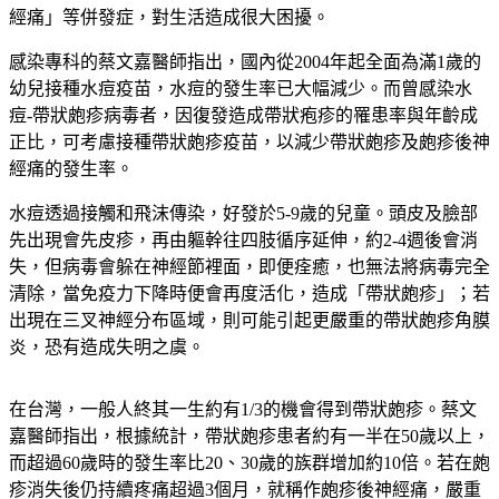
經痛」等併發症，對生活造成很大困擾。
感染專科的蔡文嘉醫師指出，國內從
2004
年起全面為滿
1
歲的
幼兒接種水痘疫苗，水痘的發生率已大幅減少。而曾感染水
痘
-
帶狀皰疹病毒者，因復發造成帶狀疱疹的罹患率與年齡成
正比，可考慮接種帶狀皰疹疫苗，以減少帶狀皰疹及皰疹後神
經痛的發生率。
水痘透過接觸和飛沫傳染，好發於
5-9
歲的兒童。頭皮及臉部
先出現會先皮疹，再由軀幹往四肢循序延伸，約
2-4
週後會消
失，但病毒會躲在神經節裡面，即便痊癒，也無法將病毒完全
清除，當免疫力下降時便會再度活化，造成「帶狀皰疹」；若
出現在三叉神經分布區域，則可能引起更嚴重的帶狀皰疹角膜
炎，恐有造成失明之虞。
在台灣，一般人終其一生約有
1/3
的機會得到帶狀皰疹。蔡文
嘉醫師指出，根據統計，帶狀皰疹患者約有一半在
50
歲以上，
而超過
60
歲時的發生率比
20
、
30
歲的族群增加約
10
倍。若在皰
疹消失後仍持續疼痛超過
3
個月，就稱作皰疹後神經痛，嚴重