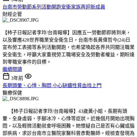
台南市勞動節系列活動開跑安衛家族再迎新成員
財經企管
【柿子日報記者李玲/台南報導】因應五一勞動節即將到來，
以及響應428世界職業安全衛生日，台南市長黃偉哲今(24)日
宣布勞工表揚等系列活動開跑，也希望喚起各界共同關注職業
安全衛生，呼籲大家重視勞工職場安全及勞動者權益，期盼達
到零職安事件的目標。
繼續閱讀
3年前
長期頭暈、心悸、胸悶 小心缺鐵性貧血找上門
醫療保健
【柿子日報記者李玲/台南報導】43歲黃小姐，長期有頭
暈、全身虛弱
、
手腳冰冷、心悸等症狀。近幾個月開始出現胸
悶，以及輕微活動就會呼吸困難。她懷疑自己是否有心臟或腦
部疾病，求診台南市立醫院家醫科曾彥勳醫師。經檢查發現為