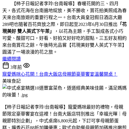
【柿子日報記者李玲/台南報導】春暖花開的三、四月
天，各式花海在台南遍地綻放，美不勝收，賞花拍美照成為春
天來台南旅遊的重要行程之一。台南大員皇冠假日酒店大廳
289吧也隨著百花齊放之際，即日起至2023年6月30日推出
「花
現美好 雙人英式下午茶」
，以花為主題，手工製成各式小巧
可愛、酸甜可口，好看、好拍又好好吃的甜點。三五好友相約
來台南賞花之餘，午後時光品嘗【花現美好雙人英式下午茶】
圓滿了一場浪漫的花之旅。
繼續閱讀
3年前
寵愛媽咪心花開！台南大飯店母親節豪華饗宴溫馨開桌！
美味食記
【柿子日報記者李玲/台南報導】寵愛媽咪最好的禮物，母親
節限定豪華饗宴在這裡！台南大飯店特別推出「幸福光暉｜母
親節特別企劃」，中式桌席6,800元起，下訂可享母親節蛋
糕、擴香石花88折加購優惠；歐式自助餐母親節加碼推出嫩煎