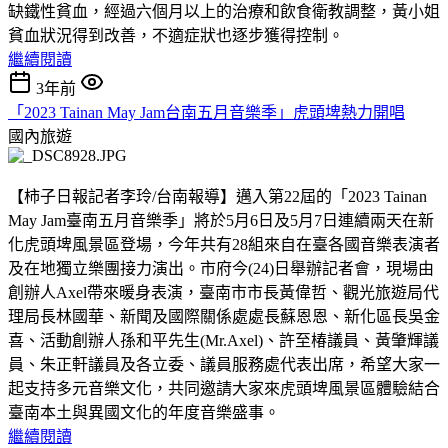
缺鐵性貧血，經過六個月以上的治療和飲食衛教調整，黃小姐
貧血狀況得到改善，不適症狀也逐步獲得控制。
繼續閱讀
3年前
「2023 Tainan May Jam台南五月音樂季」虎頭埤熱力開唱
國內旅遊
【柿子日報記者李玲/台南報導】邁入第22屆的「2023 Tainan
May Jam臺南五月音樂季」將於5月6日及5月7日連續兩天在新
化虎頭埤風景區登場，今年共有28組來自在臺各國音樂表演者
及在地獨立樂團接力演出。市府今(24)日舉辦記者會，現場由
創辦人Axel帶來暖身表演，臺南市市長黃偉哲、觀光旅遊局代
理局長林國華、新聞及國際關係處處長蘇恩恩、新化區長吳金
喜、活動創辦人孫和平先生(Mr.Axel)、許至椿議員、黃肇輝議
員、朱正軒議員及各立委、議員服務處代表出席，希望大家一
起支持多元音樂文化，共同
邀請大家來虎頭埤風景區體驗結合
臺南本土與異國文化的年度音樂盛事。
繼續閱讀