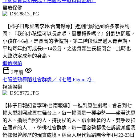
『家有寶貝初長成！把握孩子發育黃金期』
醫療保健
【柿子日報記者李玲/台南報導】近期門診遇到許多家長詢
問：『我的小孩還可以長高嗎？需要轉骨嗎？』針對這問題，
小孩在4-6歲，是長高的準備期。第二階段就是邁入青春期，
平均每年約可成長6~14公分，之後骨頭生長板閉合，此時也
大致決定成年的身高。
繼續閱讀
3年前
七張塗鴉舞蹈社會群像／《七體 Figure 7》
視聽娛樂
【柿子日報記者李玲/台南報導】一進到原生劇場，會看到七
幅大型劇照散置在舞台上，每一幅圖是一種姿勢——坐著沈思
的人、攬鏡自照的人、持拐杖的人、趴桌睡著的人、雙手反扣
在腰背的人…，彷彿社會群像，每一個姿勢都像在訴說某個我
們都似曾經歷的現實處境。稻草人現代舞蹈團今年4月22-23日