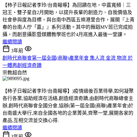
【柿子日報記者李玲/台南報導】為回饋在地，中嘉寬頻｜三
冠王‧雙子星自2月開始，以提升長輩的創造力、自我價值及
社會參與度為目標，與台南中西區五條港里合作，展開『上青
春的台南人佇「嘉」』系列活動。其中的舞蹈MV班已完成拍
攝，而創意攝影暨媒體教學班也於4月底進入最後一堂課。
繼續閱讀
3年前
創時代商聯會第一屆全國(商聯)產業年會 集人流 金流 物流 於
一體再創經濟奇蹟
宗教超自然
【柿子日報記者李玲/台南報導】)疫情過後百業待舉,如何凝聚
各行各業,協助經濟在活絡,創造經濟奇蹟,由創時代商聯總會主
辦,創時代商聯會全國分會,協辦(第一屆全國(商聯)產業年會)於
台南盛大舉行,來自全國各地的企業菁英,齊聚一堂,展開各家的
產品,互相交流並交換心得.
繼續閱讀
3年前