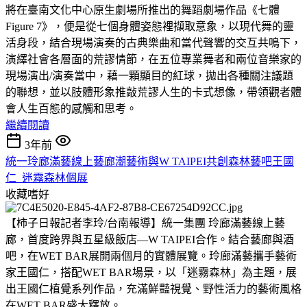
將在臺南文化中心原生劇場所推出的舞蹈劇場作品《七體
Figure 7》，便是從七個身體姿態裡擷取意象，以現代舞的靈
活身段，結合現場演奏的古典樂曲和當代聲響的交互共鳴下，
演繹社會各層面的荒謬情節，在五位專業舞者和兩位音樂家的
現場演出/演奏當中，藉一顆顯目的紅球，拋出各種關注議題
的聯想，並以肢體形象推敲荒謬人生的卡式想像，帶領觀者體
會人生百態的感觸和思考。
繼續閱讀
3年前
統一玲廊滿藝線上藝廊潮藝術與W TAIPEI共創森林藝吧王國
仁_迷霧森林個展
收藏嗜好
【柿子日報記者李玲/台南報導】統一集團 玲廊滿藝線上藝
廊，首度跨界與五星級飯店—W TAIPEI合作。結合藝廊與酒
吧，在WET BAR展開兩個月的實體展覽。玲廊滿藝攜手藝術
家王國仁，搭配WET BAR場景，以「迷霧森林」為主題，展
出王國仁植覺系列作品，充滿鮮豔視覺、野性活力的藝術風格
在WET BAR盛大釋放。