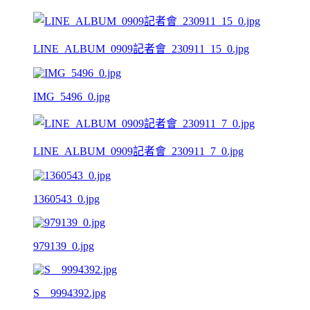
LINE_ALBUM_0909記者會_230911_15_0.jpg
IMG_5496_0.jpg
LINE_ALBUM_0909記者會_230911_7_0.jpg
1360543_0.jpg
979139_0.jpg
S__9994392.jpg