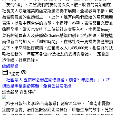
「友情9酒」，希望我們的友情能久久不散。晚會的開始則在
社長夫人浪漫唯美的薩克斯風演奏下展開，全場歡聲不斷，成
為當晚晚會的重頭戲之一。此外，還有內輪們延續的烏克麗麗
表演，以及中西合併的古箏、小提琴、拳擊、表演節目充實並
嗨翻全場。當天也安排了二位新社友宣誓入社，李秀環Jenny
菜商經銷負責人及許勝欽Charles慧縉切削五金行經理，歡迎這
兩位新血的加入。「糾察時間」，在林社長一馬當先響應樂捐
之下，果然開出好成績，紅箱總收入1,495,000元。相信路竹扶
輪社在新的一年度有各位PP及社友的支持與愛護，一定會創
造佳績、社運昌隆。
繼續閱讀
3週前
「社團法人 臺南市憂鬱症關懷協會，創會21年慶典」」，將
與歌星明星樂齡笑顏「免費公益演唱會
議會新聞
音樂評析
【柿子日報記者李玲/台南報導】創會21年來，「臺南市憂鬱
症關懷協會」陪伴無數家庭走過低谷，聆聽生命的故事，見證