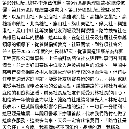
第9分區助理總監-李鴻章伉儷、第9分區副助理總監-蘇聰俊伉
儷、第11分區助理總監-湯憲良、第11分區副助理總監-吳文
志，以及岡山社、阿公店社、高雄濱海社、高雄燕之巢社、高
雄新市鎮社、北高雄社、旗山社、旗山東區社、樂芙社、興達
港社、鳳山中山社等扶輪社友到場致賀與觀禮。路竹扶輪社在
高雄已有44年的根基！這44年來，在創社社長及各屆社長卓越
領導的領導下，從參與偏鄉教育、社區關懷，到各項社會公
益。接任2026-27年度的社長林紀宏，從事營造建築業為詳興
工程有限公司董事長，上任前拜訪諸位社友與理監事們召開籌
備會，並計畫好田寮區中低收入戶及邊緣戶的照護、一甲國中
慈善音樂會捐贈及樹人醫護管理專科學校的捐血活動，但首要
任務是透過家庭聯誼，凝聚社友與寶眷們的向心力，共同默默
地從事社區服務及各項的公益活動，繼續讓路竹扶輪社有著家
庭般的和煦與溫暖。前吳社長及社友們感受到林社長的用心，
相信這一年他會全力以赴，讓路竹社繼續發揚光大。林紀宏社
長表示，巴威颱風未影響今日典禮的進行，一切都十分順利。
這已經是連續二年颱風警報下辦理首敲，代表我們路竹社做了
這麼多服務、這麼多善事，天公一定會疼惜我們，「路竹社是
天公仔」。今晚，我準備9瓶不同年份、品牌的酒，我稱為