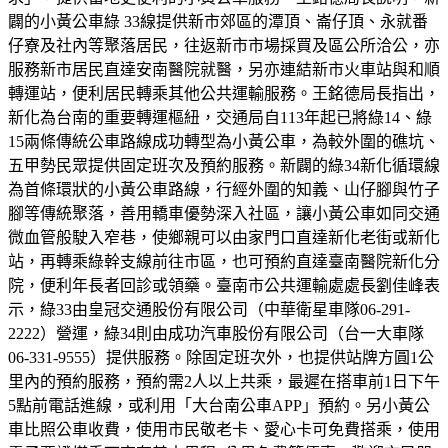
闢的小黃公車綠 33線提供新市郊區的潭頂、崙仔頂、永就番
仔寮及社內等聚落居民，往返新市市場採買及區公所洽公，亦
服務新市居民直達安南醫院就醫，另亦連結新市火車站與和順
轉運站，便利居民轉乘其他公共運輸服務。王銘德局長指出，
新化為台南的重要轉運樞紐，交通局自113年起已將綠14、綠
15兩條傳統公車路線成功轉型為小黃公車，為較外圍的礁坑、
五甲勢民眾提供固定班次及預約服務。新闢的綠34新化循環線
為首條環狀的小黃公車路線，行經外圍的知義、山仔腳與竹子
腳等傳統聚落，善用轎車優勢深入社區，讓小黃公車如同交通
微血管般駛入窄巷，使鄉親可以由家門口直達新化老街或新化
站，再轉乘綠幹支線前往市區，也可預約直達臺南醫院新化分
院，便利年長者回診或領藥。臺南市公共運輸處處長劉佳峰表
示，綠33由皇冠交通股份有限公司（中華衛星車隊06-291-
2222）營運，綠34則由成功汽車股份有限公司（台一大車隊
06-331-9555）提供服務。除固定班次外，也提供站牌方圓1公
里內的預約服務，預約需2人以上共乘，最遲在搭車前1日下午
5點前電話進線，或利用「大台南公車APP」預約。另小黃公
車比照公車收費，使用市民敬老卡、愛心卡可免費搭乘，使用