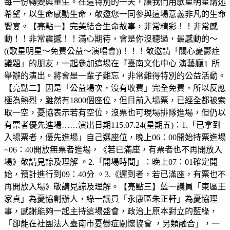
每一份轉變與重生。在這特別的一天，讓我們用歌星明星講述
希望，以生命感動生命，敬邀您一同參與這場意義非凡的生命
饗宴。【亮點一】完美結合生命故事，非常精彩！！非常感
動！！非常震撼！！滿心期待，會是你沒聽過，最感動的～
((歌星明星～免費公益～演唱會))！！！敬邀請「關心憂鬱症
議題」的朋友，一起參加這場在『臺南文化中心 演藝廳』所
舉辦的演出。將會是一輩子難忘，非常難得特別的公益活動。
【亮點二】因是「公益場次，沒有收費」完全免費，所以反應
極為熱烈，雖然有1800個座位，但目前入場票，已經全都被索
取一空，憂協表示若有空位，沒票也可現場排隊進場，但仍以
有票者優先進場……演出日期115.07.24(星期五)：1.「已拿到
入場票者，優先進場」自己選座位，晚上06：00開始持票進場
~06：40開放無票者進場，《若已滿座，有票者也不再開放入
場》敬請見諒及理解 。2.「開場時間」：晚上07：01確定開
始，預計進行到09：40分 。3.《遲到者，若已滿座，有票也不
再開放入場》敬請見諒及理解。【亮點三】藍一議員「東區王
家貞」為憂協創辦人，綠一議員「永康區朱正軒」為憂協理
事，感謝能夠一起主持這場盛會，政治上原本對立的藍綠，
「卻能在社團法人臺南市憂鬱症關懷協會 ，另類融合」，一