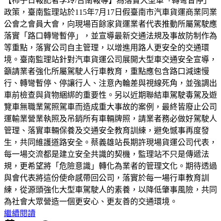
【柿子日報記者李玲/台南報導】為落實大型車「轉彎暫停」
政策，臺南監理站於115年7月17日假臺南市汽車貨運商業同業
公會之會員大會，向現場百餘家貨運業者代表推動所屬駕駛應
落實「路口轉彎暫停」，並宣導最新交通法規及事故防制作為
等重點，落實公司自主管理，以增進用路人更安全的交通環
境。臺南監理站針對汽車貨運公司展開大型車交通安全宣導，
籲請業者強化所屬駕駛人行車教育，重點應包含路口減速慢
行、轉彎暫停、停讓行人、注意內輪差與視線死角，並強調出
車前檢查與貨物綑綁的重要性。另以近期聯結車駕駛毒駕及遊
覽車無職業駕照駕車而造成重大事故的案例，最終皆廢止公司
運輸業營業執照及吊銷所有車輛牌照，請業者務必做好駕駛人
管理、落實車輛保養及交通安全教育訓練，避免憾事再度發
生，共同維護道路安全。蔡義雄站長期許現場貨運公司代表，
每一場交流都是建立安全共識的契機，監理站不只是傳遞法
規，更希望將「危險意識」轉化為業者的管理文化。期待透過
與會代表將這份使命感帶回公司，落實於每一場行車教育訓
練，從源頭強化大型車駕駛人的素養，以降低肇事風險，共同
為社會大眾營造一個更安心、更友善的交通環境。
繼續閱讀