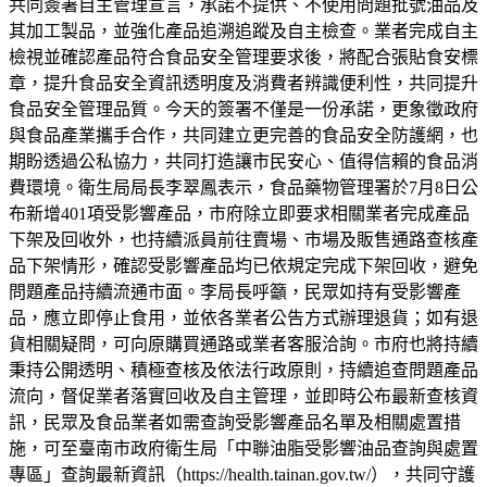
共同簽署自主管理宣言，承諾不提供、不使用問題批號油品及
其加工製品，並強化產品追溯追蹤及自主檢查。業者完成自主
檢視並確認產品符合食品安全管理要求後，將配合張貼食安標
章，提升食品安全資訊透明度及消費者辨識便利性，共同提升
食品安全管理品質。今天的簽署不僅是一份承諾，更象徵政府
與食品產業攜手合作，共同建立更完善的食品安全防護網，也
期盼透過公私協力，共同打造讓市民安心、值得信賴的食品消
費環境。衛生局局長李翠鳳表示，食品藥物管理署於7月8日公
布新增401項受影響產品，市府除立即要求相關業者完成產品
下架及回收外，也持續派員前往賣場、市場及販售通路查核產
品下架情形，確認受影響產品均已依規定完成下架回收，避免
問題產品持續流通市面。李局長呼籲，民眾如持有受影響產
品，應立即停止食用，並依各業者公告方式辦理退貨；如有退
貨相關疑問，可向原購買通路或業者客服洽詢。市府也將持續
秉持公開透明、積極查核及依法行政原則，持續追查問題產品
流向，督促業者落實回收及自主管理，並即時公布最新查核資
訊，民眾及食品業者如需查詢受影響產品名單及相關處置措
施，可至臺南市政府衛生局「中聯油脂受影響油品查詢與處置
專區」查詢最新資訊（https://health.tainan.gov.tw/），共同守護