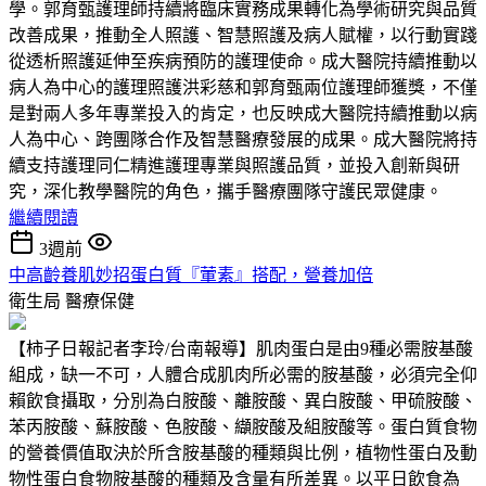
學。郭育甄護理師持續將臨床實務成果轉化為學術研究與品質
改善成果，推動全人照護、智慧照護及病人賦權，以行動實踐
從透析照護延伸至疾病預防的護理使命。成大醫院持續推動以
病人為中心的護理照護洪彩慈和郭育甄兩位護理師獲獎，不僅
是對兩人多年專業投入的肯定，也反映成大醫院持續推動以病
人為中心、跨團隊合作及智慧醫療發展的成果。成大醫院將持
續支持護理同仁精進護理專業與照護品質，並投入創新與研
究，深化教學醫院的角色，攜手醫療團隊守護民眾健康。
繼續閱讀
3週前
中高齡養肌妙招蛋白質『葷素』搭配，營養加倍
衛生局
醫療保健
【柿子日報記者李玲/台南報導】肌肉蛋白是由9種必需胺基酸
組成，缺一不可，人體合成肌肉所必需的胺基酸，必須完全仰
賴飲食攝取，分別為白胺酸、離胺酸、異白胺酸、甲硫胺酸、
苯丙胺酸、蘇胺酸、色胺酸、纈胺酸及組胺酸等。蛋白質食物
的營養價值取決於所含胺基酸的種類與比例，植物性蛋白及動
物性蛋白食物胺基酸的種類及含量有所差異。以平日飲食為