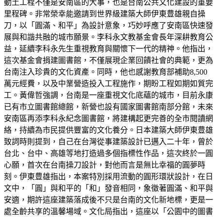
動土工程不僅是安南區的大事，也是台南公共文化建設的重要
里程碑。非常榮幸能邀請到世界級建築大師伊東豊雄親自操
刀，以「圓滿、和平」為設計意象，巧妙呼應了安南區快速發
展與和諧共融的城市願景。李科永文教基金會長年深耕教育公
益，延續李科永先生重視教育與關懷下一代的精神。他指出，
這次基金會捐建圖書館，不僅展現企業回饋社會的典範，更為
台南注入珍貴的文化資產。同時，他也感謝教育部補助8,500
萬元經費，以及中業營造投入工程施作，期盼工程如期如質完
工。黃偉哲強調，台南是一座重視文化底蘊的城市，目前永康
已有市立圖書館總館，新營也設有國家圖書館南部分館，未來
安南區再添李科永紀念圖書館，將建構起更完善的全市閱讀網
絡，持續為市民提供豐富的文化養分。日本建築大師伊東豊雄
致詞時則提到，自己在台灣從事建築設計已邁入二十年，曾於
台北、台中、高雄等地打造過多個指標性作品，這次終於一圓
心願，首次在台南操刀設計，對他而言是無比幸福的圓夢時
刻。伊東豊雄指出，本案特別採用流動的圓形環狀設計，在日
文中，「圓」與和平的「和」發音相同，象徵著圓滿、和平與
安適，期許這座建築落成後不只是台南的文化新地標，更是一
處全齡共享的溫馨場域。文化局指出，這座以「公園中的圖書