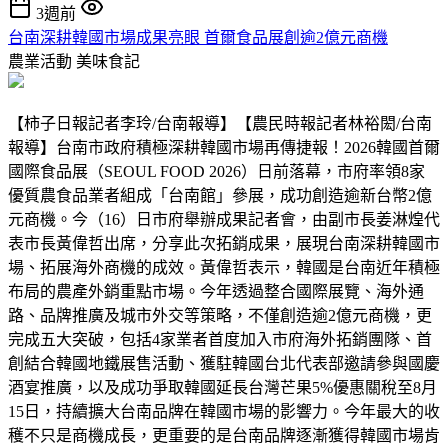
3週前
台南深耕韓國市場成果亮眼 首爾食品展創逾2億元商機
農業活動
美味食記
【柿子日報記者李玲/台南報導】【農民時報記者林裕閎/台南
報導】台南市政府積極深耕韓國市場再傳捷報！2026韓國首爾
國際食品展（SEOUL FOOD 2026）日前落幕，市府率領8家
優質農食品業者組成「台南館」參展，成功創造逾新台幣2億
元商機。今（16）日市府舉辦成果記者會，由副市長姜淋煌代
表市長黃偉哲出席，分享此次拓銷成果，展現台南深耕韓國市
場、拓展海外商機的成效。黃偉哲表示，韓國是台南近年積極
布局的農產外銷重點市場。今年透過整合國際展覽、海外通
路、品牌推廣及城市外交等策略，不僅創造逾2億元商機，更
完成五大突破，包括4家業者首度加入市府海外拓銷團隊、首
創結合韓國地鐵展售活動、獲駐韓國台北代表部邀請參與國慶
酒宴推廣，以及成功爭取韓國延長台灣芒果5%優惠關稅至8月
15日，持續擴大台南品牌在韓國市場的影響力。今年最大的收
穫不只是商機成長，更重要的是台南品牌逐漸獲得韓國市場肯