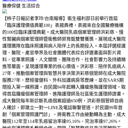
醫療保健
生活綜合
【柿子日報記者李玲/台南報導】衛生福利部日前舉行首屆
「臨床護理價值典範100」表揚典禮，表揚來自全國醫療機構
的100位臨床護理典範。成大醫院乳癌個案管理師洪彩慈、慢
性腎臟病個案管理師暨衛教師郭育甄雙雙獲獎，展現成大醫院
護理團隊在臨床照護與病人陪伴上的長期投入。本屆評選經護
理、醫院、產官學界及社會團體代表綜合評選書面與影片資
料，從專業照護、人文關懷、團隊合作、社會影響力及持續精
進等層面，呈現護理專業的核心價值。洪彩慈：陪伴乳癌病人
27年，推動個案管理與智慧共享決策洪彩慈個管師在成大醫院
服務27年，歷經復健科、外科加護病房等歷練，並在SARS期
間投入第一線照護。自民國94年起轉入腫瘤進階護理領域，取
得首屆腫瘤個案管理師、進階護理師及社區衛生護理師證書。
成大醫院每年新診斷乳癌個案超過650例，洪彩慈個管師自病
人確診，即建立一對一LINE及電話聯繫管道，於民國99年首
創「個案管理照護門診」，將衛教工作由被動轉為主動，成大
醫院112年至114年乳癌留治率達95.16%、完治率達97.26%。