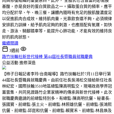
肉與修復組織的重要原料。此外， 全脂乳也含豐富的必需胺
基酸，亦是良好的蛋白質飲品之一。攝取蛋白質的頻率，應平
均分配於早、午、晚三餐，讓體內隨時有充足的胺肌酸濃度足
以促進肌肉合成效。維持肌肉量，光靠飲食還不夠，必須規律
安排肌力訓練，給予肌肉足夠的刺激，也應搭配有氧運，如快
走、游泳、騎腳踏車等，能提升心肺功能，才能有效的維持良
好的肌肉狀態。
繼續閱讀
3週前
路竹扶輪社新世代接棒 第44屆社長暨職員就職慶典
公益活動
進修深造
【柿子日報記者李玲/台南報導】路竹扶輪社於7月11日舉行第
44屆社長暨職員就職慶典，由前任社長吳鴻松交接給新任社長
林紀宏，國際扶輪3510地區總監陳高明監交，現場政商學界冠
蓋雲集，共同見證路竹企業家精神的傳承與新世代接棒。此次
就職慶典邀請的前總監特別多，有總監-陳高明伉儷、秘書長-
張國寳、前總監-張土火、前總監-林照雄伉儷、前總監-張鴻熙
伉儷、前總監-邱崑和伉儷、前總監-賴寳禾、前總監-林昌煥及