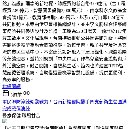
館」為設計理念的新地標，總經費約新台幣3.09億元（含工程
經費2.89億元、智慧圖書設備2,000萬元），由李科永文教基金
會捐贈1億元、教育部補助8,500萬元，以及市府自籌1.24億元
共同推動。本案由伊東豊雄擔綱設計，並由李文勝聯合建築師
事務所共同參與設計及監造，工期為520日曆天，預計於117年
竣工啟用。文化局說明，台南持續推動公共圖書館升級，將圖
書館逐步轉型為融合閱讀推廣、數位學習、親子共學及社區交
流的市民生活中心。本案建築設計融入了屋頂綠化、深簷遮陽
等永續理念，並特別規劃「中央中庭」作為兒童安全遊戲與戶
外活動空間，融合閱讀、自然與生活。館內也將建置RFID智
慧館藏管理系統、自助借還書機等智慧化設備，提供更便利、
高效率的服務。
繼續閱讀
3週前
軍民聯防淬鍊衛勤戰力！台南新樓醫院攜手四支部衛生營圓滿
完成戰傷演練
醫療保健
職場甘苦
【柿子日報記者李玲/台南報導】為響應國家「韌性國家醫療