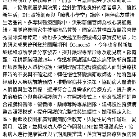
她也與護理學系教師合作，開發「智慧醫病共享決策輔助工
具」，協助家屬參與決策；並針對預後良好的患者導入「擁抱
新生活」E化照護網頁與「瞭乳小學堂」講座，陪伴病友重拾
生活品質。多專科醫療團隊中，洪彩慈個管師為核心溝通樞
紐，團隊曾獲國家生技醫療品質獎、國家品質標章及醫策會優
秀團隊獎等肯定，她也多次受邀至醫療機構分享實務經驗；她
的研究成果曾刊登於國際期刊《Cancers》，今年也參與新加
坡緩和照護學會分享發表，提升護理專業形象及能見度。郭育
甄：深耕腎臟照護28年，從透析照護延伸至疾病預防郭育甄護
理師長期投入透析照護，深刻理解末期腎臟病病人面對治療抉
擇時的不安與不確定感。轉任慢性腎臟病衛教師後，她將臨床
經驗投入疾病前端預防，推動醫病共享決策，協助病人釐清個
人價值與生活目標，選擇符合自身需求的治療方式，提升病人
的治療信心與自我照護能力。在照護模式上，郭育甄護理師整
合腎臟科醫師、營養師、藥師等跨專業團隊，建構慢性腎臟病
整合照護模式，提升照護的完整性與連續性。她積極走入社
區、偏鄉及校園推廣腎臟病防治教育，與衛生局合作辦理「愛
腎月」活動，並與成功大學合作開發LINE智慧照護系統，協
助病人進行健康管理與早期風險辨識，落實智慧醫療與預防醫