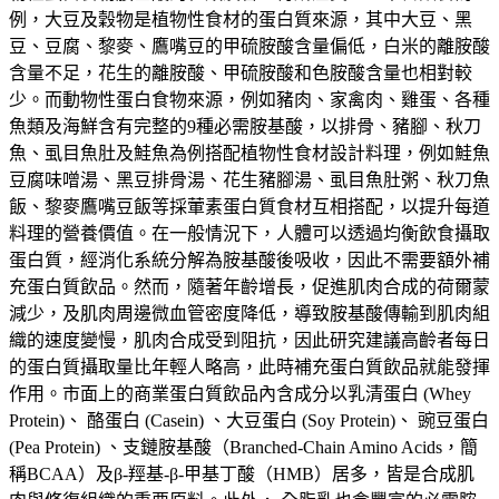
例，大豆及穀物是植物性食材的蛋白質來源，其中大豆、黑
豆、豆腐、黎麥、鷹嘴豆的甲硫胺酸含量偏低，白米的離胺酸
含量不足，花生的離胺酸、甲硫胺酸和色胺酸含量也相對較
少。而動物性蛋白食物來源，例如豬肉、家禽肉、雞蛋、各種
魚類及海鮮含有完整的9種必需胺基酸，以排骨、豬腳、秋刀
魚、虱目魚肚及鮭魚為例搭配植物性食材設計料理，例如鮭魚
豆腐味噌湯、黑豆排骨湯、花生豬腳湯、虱目魚肚粥、秋刀魚
飯、黎麥鷹嘴豆飯等採葷素蛋白質食材互相搭配，以提升每道
料理的營養價值。在一般情況下，人體可以透過均衡飲食攝取
蛋白質，經消化系統分解為胺基酸後吸收，因此不需要額外補
充蛋白質飲品。然而，隨著年齡增長，促進肌肉合成的荷爾蒙
減少，及肌肉周邊微血管密度降低，導致胺基酸傳輸到肌肉組
織的速度變慢，肌肉合成受到阻抗，因此研究建議高齡者每日
的蛋白質攝取量比年輕人略高，此時補充蛋白質飲品就能發揮
作用。市面上的商業蛋白質飲品內含成分以乳清蛋白 (Whey
Protein)、 酪蛋白 (Casein) 、大豆蛋白 (Soy Protein)、 豌豆蛋白
(Pea Protein) 、支鏈胺基酸（Branched-Chain Amino Acids，簡
稱BCAA）及β-羥基-β-甲基丁酸（HMB）居多，皆是合成肌