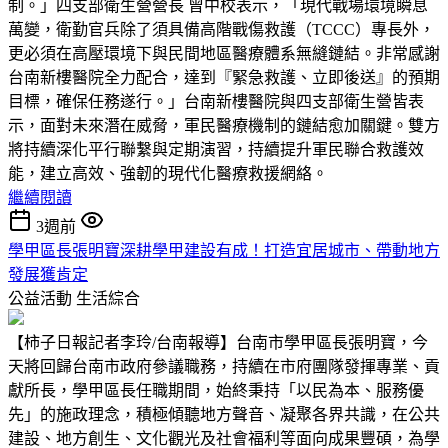
制。」四支部衛生營營長 曾中校表示，「現代戰場環境瞬息
萬變，衛勤官兵除了須具備高階戰傷救護（TCCC）專長外，
更必須在高壓環境下與民間地區醫療體系無縫鏈結。非常感謝
台南新樓醫院全力配合，達到『緊急救護、立即後送』的預期
目標，確保任務遂行。」台南新樓醫院與四支部衛生營皆表
示，面對未來潛在威脅，軍民醫療機制的鏈結愈加關鍵。雙方
將持續深化平行聯繫與定期演習，持續提升軍民聯合救護效
能，建立高效、強韌的現代化醫療救援網絡。
繼續閱讀
3週前
學甲區長張明寶深耕學甲建設有成！打造宜居城市、帶動地方
發展獲肯定
公益活動
生活綜合
【柿子日報記者李玲/台南報導】台南市學甲區長張明寶，今
天將回歸台南市政府參議職務，持續在市府團隊發揮專業、貢
獻所長，學甲區長任職期間，始終秉持「以民為本、服務優
先」的施政理念，積極傾聽地方聲音、凝聚各界共識，在公共
建設、地方創生、文化觀光及社會福利等面向成果豐碩，為學