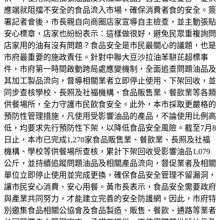
應端就阻擋不安全的食品流入市場，確保消費者食的安全。簽
署記者會後，市長親自向商圈店家宣導自主檢查，並主動張貼
安心標章，店家也紛紛表示：這樣做很好，避免民眾重複詢問
店家用的油有沒有問題？食品安全是市民最關心的議題，也是
市府最重要的施政責任。針對中聯大豆沙拉油苯駢芘超標事
件，市府第一時間啟動跨局處應變機制，全面追查問題油品及
其加工製品流向，督導相關業者立即停止使用、下架回收，並
同步查核學校、長照及社福機構、食品販售業、餐飲業等各類
供餐場所，全力守護市民飲食安全。此外，本市採取更嚴格的
預防性管理措施，凡使用受影響油品的產品，不論使用比例高
低，均要求先行預防性下架，以降低食品安全風險。截至7月8
日止，本市已完成1,270家食品販售業、餐飲業、長照及社福
機構、學校等供餐場所查核，累計下架回收受影響油品1,079
公斤，並持續追蹤問題油品及相關產品流向，督促業者及相關
單位立即停止使用並完成更換，確保食品安全管理不留漏洞，
讓市民安心消費、安心用餐。黃市長表示，食品安全需要政府
與產業共同努力，才能建立完善的安全防護網。因此，市府特
別邀集食品相關公協會及食品製造、販售、餐飲、通路等業者