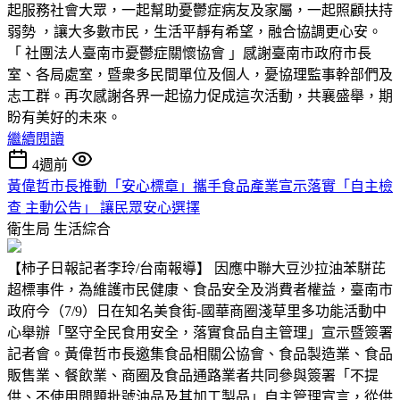
起服務社會大眾，一起幫助憂鬱症病友及家屬，一起照顧扶持
弱勢 ，讓大多數市民，生活平靜有希望，融合協調更心安。
「 社團法人臺南市憂鬱症關懷協會 」感謝臺南市政府市長
室、各局處室，暨衆多民間單位及個人，憂協理監事幹部們及
志工群。再次感謝各界一起協力促成這次活動，共襄盛舉，期
盼有美好的未來。
繼續閱讀
4週前
黃偉哲市長推動「安心標章」攜手食品產業宣示落實「自主檢
查 主動公告」 讓民眾安心選擇
衛生局
生活綜合
【柿子日報記者李玲/台南報導】 因應中聯大豆沙拉油苯駢芘
超標事件，為維護市民健康、食品安全及消費者權益，臺南市
政府今（7/9）日在知名美食街-國華商圈淺草里多功能活動中
心舉辦「堅守全民食用安全，落實食品自主管理」宣示暨簽署
記者會。黃偉哲市長邀集食品相關公協會、食品製造業、食品
販售業、餐飲業、商圈及食品通路業者共同參與簽署「不提
供、不使用問題批號油品及其加工製品」自主管理宣言，從供