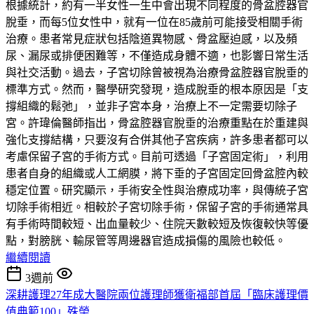
根據統計，約有一半女性一生中會出現不同程度的骨盆腔器官
脫垂，而每5位女性中，就有一位在85歲前可能接受相關手術
治療。患者常見症狀包括陰道異物感、骨盆壓迫感，以及頻
尿、漏尿或排便困難等，不僅造成身體不適，也影響日常生活
與社交活動。過去，子宮切除曾被視為治療骨盆腔器官脫垂的
標準方式。然而，醫學研究發現，造成脫垂的根本原因是「支
撐組織的鬆弛」，並非子宮本身，治療上不一定需要切除子
宮。許瑋倫醫師指出，骨盆腔器官脫垂的治療重點在於重建與
強化支撐結構，只要沒有合併其他子宮疾病，許多患者都可以
考慮保留子宮的手術方式。目前可透過「子宮固定術」，利用
患者自身的組織或人工網膜，將下垂的子宮固定回骨盆腔內較
穩定位置。研究顯示，手術安全性與治療成功率，與傳統子宮
切除手術相近。相較於子宮切除手術，保留子宮的手術通常具
有手術時間較短、出血量較少、住院天數較短及恢復較快等優
點，對膀胱、輸尿管等周邊器官造成損傷的風險也較低。
繼續閱讀
3週前
深耕護理27年成大醫院兩位護理師獲衛福部首屆「臨床護理價
值典範100」殊榮