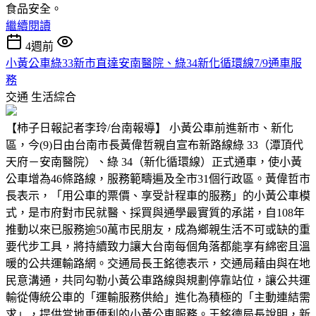
食品安全。
繼續閱讀
4週前
小黃公車綠33新市直達安南醫院、綠34新化循環線7/9通車服
務
交通
生活綜合
【柿子日報記者李玲/台南報導】 小黃公車前進新市、新化
區，今(9)日由台南市長黃偉哲親自宣布新路線綠 33（潭頂代
天府－安南醫院）、綠 34（新化循環線）正式通車，使小黃
公車增為46條路線，服務範疇遍及全市31個行政區。黃偉哲市
長表示，「用公車的票價、享受計程車的服務」的小黃公車模
式，是市府對市民就醫、採買與通學最實質的承諾，自108年
推動以來已服務逾50萬市民朋友，成為鄉親生活不可或缺的重
要代步工具，將持續致力讓大台南每個角落都能享有綿密且溫
暖的公共運輸路網。交通局長王銘德表示，交通局藉由與在地
民意溝通，共同勾勒小黃公車路線與規劃停靠站位，讓公共運
輸從傳統公車的「運輸服務供給」進化為積極的「主動連結需
求」，提供當地更便利的小黃公車服務。王銘德局長說明，新