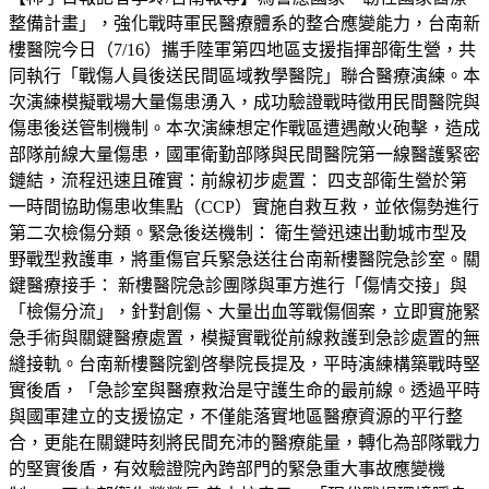
整備計畫」，強化戰時軍民醫療體系的整合應變能力，台南新
樓醫院今日（7/16）攜手陸軍第四地區支援指揮部衛生營，共
同執行「戰傷人員後送民間區域教學醫院」聯合醫療演練。本
次演練模擬戰場大量傷患湧入，成功驗證戰時徵用民間醫院與
傷患後送管制機制。本次演練想定作戰區遭遇敵火砲擊，造成
部隊前線大量傷患，國軍衛勤部隊與民間醫院第一線醫護緊密
鏈結，流程迅速且確實：前線初步處置： 四支部衛生營於第
一時間協助傷患收集點（CCP）實施自救互救，並依傷勢進行
第二次檢傷分類。緊急後送機制： 衛生營迅速出動城市型及
野戰型救護車，將重傷官兵緊急送往台南新樓醫院急診室。關
鍵醫療接手： 新樓醫院急診團隊與軍方進行「傷情交接」與
「檢傷分流」，針對創傷、大量出血等戰傷個案，立即實施緊
急手術與關鍵醫療處置，模擬實戰從前線救護到急診處置的無
縫接軌。台南新樓醫院劉啓擧院長提及，平時演練構築戰時堅
實後盾，「急診室與醫療救治是守護生命的最前線。透過平時
與國軍建立的支援協定，不僅能落實地區醫療資源的平行整
合，更能在關鍵時刻將民間充沛的醫療能量，轉化為部隊戰力
的堅實後盾，有效驗證院內跨部門的緊急重大事故應變機