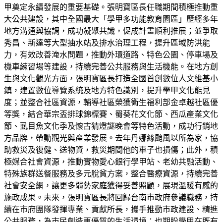
甲奠定永續發展的重要基礎。張明寶區長任職期間積極推動重
大公共建設，其中全國最大「學甲多功能教育園區」歷經多年
地方溝通與協調，成功凝聚共識，促成計畫順利推展；並爭取
秀昌、新達等大型抽水站及排水治理工程，提升區域防洪能
力，有效改善淹水問題，推動外環道路、特色公園、停車場及
機車練習場等建設，持續完善公共服務與生活機能。在地方創
生與文化觀光方面，張明寶區長打造全國首創數位人文維基小
鎮，建置數位導覽系統及地方特色識別，提升學甲文化能見
度；並整合社區資源，輔導社區榮獲衛生福利部金卓越社區優
等獎，結合華宗盃排球錦標賽、蜀葵花文化節、西瓜產業文化
節、虱目魚文化季及懷古猜燈謎晚會等特色活動，成功行銷地
方品牌，帶動觀光與產業發展。去年丹娜絲颱風以所為家，協
助救災及復健、送物資，救災期間他的車子也損傷；此外，積
極媒合社會資源，推動實物愛心銀行學甲站、老幼共融活動、
特殊族群送餐服務及多元脫貧方案，整合醫療資源，持續完善
社會安全網，讓更多弱勢家庭獲得妥善照顧，展現溫暖有感的
施政成果。未來，張明寶區長將回歸台南市政府參議職務，持
續在市府團隊發揮專業、貢獻所長，攜手推動市政建設、精進
公共服務，為市民創造更優質的生活環境；也期盼學甲在既有