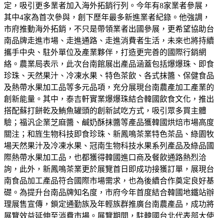
定，吸引更多業者加入海外拓銷行列。今年有8家業者參展，
其中4家為首次參與，創下歷年最多新進業者紀錄。他強調，
市府推動海外拓銷，不只是帶領業者出國參展，更希望協助台
南品牌走進市場、走進通路、走進消費者生活，未來也將持續
攜手中央、駐外單位及產業夥伴，打造更完善的國際行銷網
絡。農業局表示，此次台南館展出產品涵蓋包括爆爆珠、即食
珍珠、天然果汁、冷凍水果、特色茶飲、各式抹醬、保健食品
及熱帶水果加工品等多元品項，充分展現台南農產加工產業的
創新能量。其中，泰吉軒實業爆爆珠結合韓國飲食文化，推出
搭配蘇打餅乾及鮪魚罐頭的創新試吃方式，吸引眾多買主體
驗；福汎企業芝麻醬、鹹奶酥抹醬等產品獲韓國烘焙市場高度
關注；和旌生物科技即食珍珠、新鳳鳴茶業特色茶品、綠園牧
場天然果汁及冷凍水果、冠南生物科技水果系列產品及綠品國
際熱帶水果加工品，也都獲得韓國進口商及餐飲通路熱烈洽
詢，此外，新鳳鳴茶業更於展覽首日即成功接獲訂單，展現台
南食品加工產品符合國際市場需求，也為後續合作奠定良好基
礎。為提升台南品牌知名度，市府今年首度結合韓國地鐵站辦
理展售宣傳，鎖定通勤族及年輕族群推廣台南農產品，成功將
展覽效益延伸至消費市場。展覽期間，駐韓國台北代表部大使