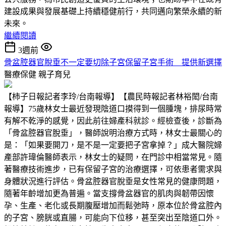
建設成果與發展基礎上持續穩健前行，共同邁向繁榮永續的新
未來。
繼續閱讀
3週前
骨盆腔器官脫垂不一定要切除子宮保留子宮手術 提供新選擇
醫療保健
親子育兒
【柿子日報記者李玲/台南報導】【農民時報記者林裕閎/台南
報導】75歲林女士最近發現陰道口摸得到一個腫塊，排尿時常
有解不乾淨的感覺，因此前往婦產科就診。經檢查後，診斷為
「骨盆腔器官脫垂」，醫師說明治療方式時，林女士最關心的
是：「如果要開刀，是不是一定要把子宮拿掉？」成大醫院婦
產部許瑋倫醫師表示，林女士的疑問，在門診中相當常見。隨
著醫療技術進步，已有保留子宮的治療選擇，可依患者需求與
身體狀況進行評估。骨盆腔器官脫垂是女性常見的健康問題，
隨著年齡增加更為普遍。當支撐骨盆器官的肌肉與韌帶因懷
孕、生產、老化或長期腹壓增加而鬆弛時，原本位於骨盆腔內
的子宮、膀胱或直腸，可能向下位移，甚至突出至陰道口外。