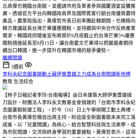
丘高偉也親臨台南館，並邀請市府及業者參與國慶酒宴設攤推
廣，透過官方平台向韓國政商界及國際賓客行銷台南優質農特
產品。農業局指出，黃偉哲市長日前率團赴韓期間，也積極向
韓方建議延長台灣芒果優惠關稅，並持續與中央合作反映產業
需求。韓國政府隨後宣布將原於6月底截止的台灣芒果5%優惠
關稅措施延長至8月15日，讓台南愛文芒果得以把握盛產期持
續出口韓國，進一步提升在韓國市場的競爭優勢。
繼續閱讀
3週前
李科永紀念圖書館動土藉伊東豊雄之力成為台南閱讀新地標
教育
生活綜合
【柿子日報記者李玲/台南報導】由日本建築大師伊東豊雄操
刀設計、財團法人李科永文教基金會捐建的「台南市李科永紀
念圖書館新建工程」，於今（16）日上午舉辦開工動土典禮，
台南市長黃偉哲親自出席主持，盼這座全新圖書館未來完工落
成後，以「兒童閱讀」為核心，結合智慧科技與生活美學，成
為市民閱讀、交流與終身學習的重要據點。黃偉哲表示，這項