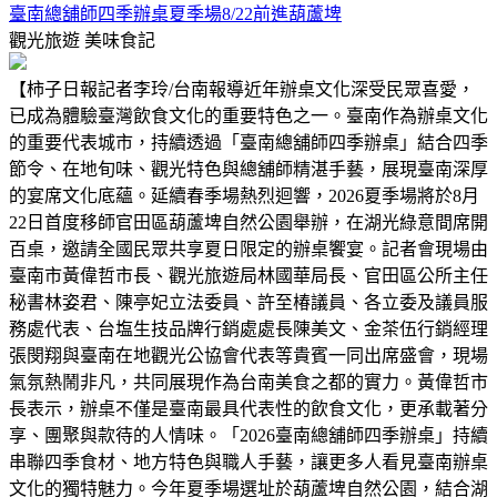
臺南總舖師四季辦桌夏季場8/22前進葫蘆埤
觀光旅遊
美味食記
【柿子日報記者李玲/台南報導近年辦桌文化深受民眾喜愛，
已成為體驗臺灣飲食文化的重要特色之一。臺南作為辦桌文化
的重要代表城市，持續透過「臺南總舖師四季辦桌」結合四季
節令、在地旬味、觀光特色與總舖師精湛手藝，展現臺南深厚
的宴席文化底蘊。延續春季場熱烈迴響，2026夏季場將於8月
22日首度移師官田區葫蘆埤自然公園舉辦，在湖光綠意間席開
百桌，邀請全國民眾共享夏日限定的辦桌饗宴。記者會現場由
臺南市黃偉哲市長、觀光旅遊局林國華局長、官田區公所主任
秘書林姿君、陳亭妃立法委員、許至椿議員、各立委及議員服
務處代表、台塩生技品牌行銷處處長陳美文、金茶伍行銷經理
張閔翔與臺南在地觀光公協會代表等貴賓一同出席盛會，現場
氣氛熱鬧非凡，共同展現作為台南美食之都的實力。黃偉哲市
長表示，辦桌不僅是臺南最具代表性的飲食文化，更承載著分
享、團聚與款待的人情味。「2026臺南總舖師四季辦桌」持續
串聯四季食材、地方特色與職人手藝，讓更多人看見臺南辦桌
文化的獨特魅力。今年夏季場選址於葫蘆埤自然公園，結合湖