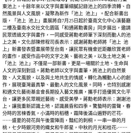
東池上，十餘年來以文字與畫筆細膩記錄池上的四季流轉、自
然風景與人文風貌，凝聚為新作「池上 池上」。配合新書出
版，「池上 池上」畫展將自7月25日起於臺南文化中心演藝廳
二樓及臺南水交社文化園區「和通蔣勳書房」同步展出，邀請
民眾透過文字與畫作，一同感受蔣勳老師筆下深刻而動人的池
上之美。文化部陳修程司長表示：感謝蔣勳老師將「池上 池
上」新書發表暨畫展帶至台南，讓民眾有機會近距離欣賞老師
的畫作，感受作品中的文字之美、藝術之美，以及土地之美。
「池上 池上」不僅是一部新書，更是一場關於土地、生命與
人文的深刻對話。蔣勳老師以文字與畫筆，將池上的自然景
致、人文風貌，以及與土地共生的情感，轉化為觸動人心的創
作，展現臺灣最真摯、最動人的文化風景。同時，也特別感謝
和通文化藝術基金會長期投入藝文推廣，攜手打造優質文化平
台，讓更多民眾親近藝術、感受美學。蔣勳老師表示：謝謝池
上，讓我重新認識土地，認識晨昏和四季。驚蟄時的雷聲，春
分時的苦楝香氣，小滿時的稻穗，霜降後滿山遍野的芒花-
⋯⋯盛夏的荷花與午後雷陣雨，豔紅的刺桐，一串一串的月
桃，七夕時銀河旁的織女和牛郎星，中秋的月光和桂花-⋯⋯