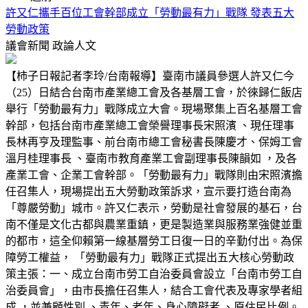
許又仁攜手百位工會幹部成立「勞動最有力」戰隊 發表五大
勞動政策
議會新聞
政論人文
【柿子日報記者李玲/台南報導】臺南市議員參選人許又仁今
（25）日結合台南市產業總工會及各基層工會，於徠歸仁飯店
舉行「勞動最有力」戰隊成立大會。現場聚集上百名基層工會
幹部，包括台南市產業總工會榮譽理事長宋照濱 、現任理事
長林再亨及理監事、前台南市總工會秘書長陳慶才、保姆工會
溫月桂理事長 、臺南市教育產業工會副理事長陳韻如 ，及各
產業工會、企業工會幹部。「勞動最有力」戰隊則由宋照濱擔
任召集人，現場提出五大勞動政策訴求，宣示要打造台南為
「尊嚴勞動」城市。許又仁表示，勞動是社會發展的基石，台
南不僅是文化古都與農業重鎮，更是製造業與服務業強健並重
的都市，這全仰賴第一線基層勞工日復一日的辛勤付出。為保
障勞工權益， 「勞動最有力」戰隊正式提出五大核心勞動政
策主張：一、成立台南市勞工自治委員會設立「台南市勞工自
治委員會」，由市長擔任召集人，結合工會代表及專家學者組
成 ，並兼顧性別 、青年、老年、身心障礙者 、原住民比例。