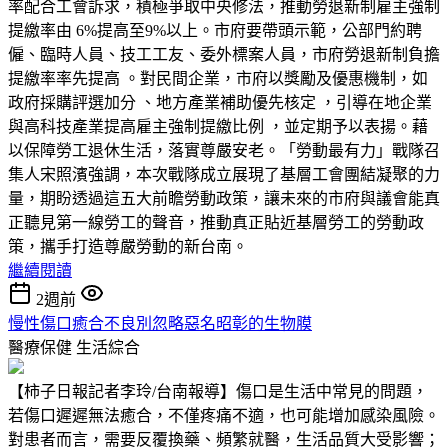
率配合工會訴求，積極爭取中央修法，推動勞退新制雇主強制
提繳率由 6%提高至9%以上。市府要帶頭示範，公部門約聘
僱、臨時人員、技工工友、委外標案人員，市府勞退新制負擔
提繳率率先提高 。對民間企業，市府以獎勵及優惠機制，如
政府採購評選加分 、地方產業補助優先核定 ，引導在地企業
與高科技產業提高雇主強制提繳比例 ，並定期予以表揚。藉
以保障勞工退休生活，落實尊嚴安老。「勞動最有力」戰隊召
集人宋照濱強調，本次戰隊成立展現了基層工會團結凝聚的力
量，期盼透過這五大前瞻勞動政策，讓未來的市府與議會能真
正聽見第一線勞工的聲音，推動真正貼近基層勞工的勞動政
策，攜手打造尊嚴勞動的新台南。
繼續閱讀
2週前
慢性傷口癒合不良別忽略惡名昭彰的生物膜
醫療保健
生活綜合
【柿子日報記者李玲/台南報導】傷口是生活中常見的問題，
若傷口遲遲無法癒合，不僅疼痛不適，也可能增加感染風險。
對患者而言，需要反覆換藥、頻繁就醫，生活品質大受影響；