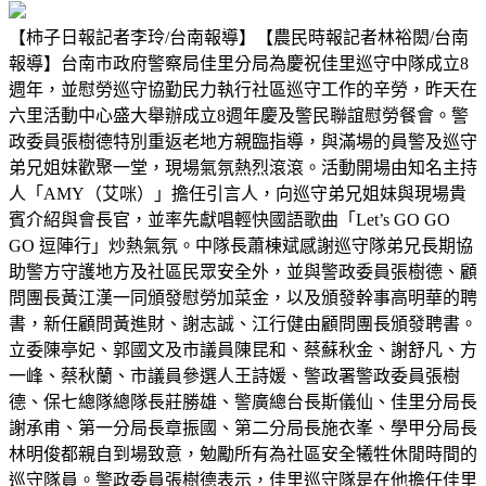
【柿子日報記者李玲/台南報導】【農民時報記者林裕閎/台南
報導】台南市政府警察局佳里分局為慶祝佳里巡守中隊成立8
週年，並慰勞巡守協勤民力執行社區巡守工作的辛勞，昨天在
六里活動中心盛大舉辦成立8週年慶及警民聯誼慰勞餐會。警
政委員張樹德特別重返老地方親臨指導，與滿場的員警及巡守
弟兄姐妹歡聚一堂，現場氣氛熱烈滾滾。活動開場由知名主持
人「AMY（艾咪）」擔任引言人，向巡守弟兄姐妹與現場貴
賓介紹與會長官，並率先獻唱輕快國語歌曲「Let’s GO GO
GO 逗陣行」炒熱氣氛。中隊長蕭棟斌感謝巡守隊弟兄長期協
助警方守護地方及社區民眾安全外，並與警政委員張樹德、顧
問團長黃江漢一同頒發慰勞加菜金，以及頒發幹事高明華的聘
書，新任顧問黃進財、謝志誠、江行健由顧問團長頒發聘書。
立委陳亭妃、郭國文及市議員陳昆和、蔡蘇秋金、謝舒凡、方
一峰、蔡秋蘭、市議員參選人王詩媛、警政署警政委員張樹
德、保七總隊總隊長莊勝雄、警廣總台長斯儀仙、佳里分局長
謝承甫、第一分局長章振國、第二分局長施衣峯、學甲分局長
林明俊都親自到場致意，勉勵所有為社區安全犧牲休閒時間的
巡守隊員。警政委員張樹德表示，佳里巡守隊是在他擔任佳里