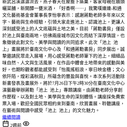
新武呂溪潺潺流去，燕子春天在屋簷下築巢，客家母親在牆頭
曬菜脯，新開醰一甕米酒，「好香啊⋯⋯」我驚嘆連連-和通
文化藝術基金會董事長李怡寧表示：感謝蔣勳老師多年來以文
字、藝術與生命經驗，引領大家走進池上、認識池上，更讓人
深刻感受池上的人文底蘊與土地之美。目前「蔣勳書房」僅設
於池上與臺南兩地，彷彿兩座城市因文化而結下深厚情誼，也
象徵彼此對文化、美學與閱讀的共同追求。此次「池上 池
上」畫展將於臺南文化中心及「和通蔣勳書房」同步展出，誠
摯邀請民眾走入展場，用心感受蔣勳老師筆下的池上，細細品
味自然、人文與生活風景，在作品中體會土地帶來的感動與美
好，也期盼觀者都能感受到「怡風搖稻浪，寧日映金穗；文心
依阡陌，煌彩滿秋田」所蘊含的豐盈與喜悅。本次系列活動除
新書發表及畫展外，將於7月26日下午2時30分在臺南文化中心
演藝廳舉辦蔣勳「池上 池上」專題講座，由蔣勳老師分享創
作歷程，以及對土地、美學與生命的深刻體悟。講座採免費索
票入場，歡迎全國民眾相約來到臺南，欣賞畫展、聆聽講座，
在藝術與閱讀中感受「池上 池上」的文化魅力。
繼續閱讀
2週前