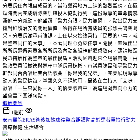
分局長任內親自成軍的，當時獲得地方士紳的熱烈響應，在極
短時間內完成編隊與訓練投入協勤行列，這份深厚的革命情感
讓他十分感動。他盛讚「警力有限，民力無窮」，點出民力支
援對維護治安的關鍵價值，獲得在場所有成員的強烈共鳴與喝
采。分局長謝承甫強調，上任以來始終秉持「民眾的小事，就
是警察同仁的大事」，本著同理心勇於任事。隨後，率領佳里
所所長蘇傳舜暨各所所長及內勤各組幹部逐桌敬茶，籲請轄區
民眾持續作為警察的最佳後盾。活動尾聲迎來全場最高潮，由
警政委員張樹德與巡守中隊長蕭棟彬、市議員陳昆和等警民力
幹部同台合唱經典台語歌曲「你是我的兄弟」，完美展現深厚
動人的警民情誼，掌聲久久不絕於耳；最後在主持人「艾咪」
獻唱「一生只愛你一人」的優美歌聲中，為這場凝聚向心力的
盛會畫下圓滿句點。
繼續閱讀
1週前
安南醫院ERAS術後加速康復整合照護助高齡患者重拾行動力
醫療保健
生活綜合