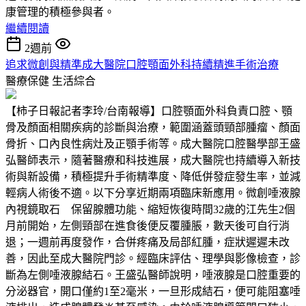
康管理的積極參與者。
繼續閱讀
2週前
追求微創與精準成大醫院口腔顎面外科持續精進手術治療
醫療保健
生活綜合
【柿子日報記者李玲/台南報導】口腔顎面外科負責口腔、顎
骨及顏面相關疾病的診斷與治療，範圍涵蓋頭頸部腫瘤、顏面
骨折、口內良性病灶及正顎手術等。成大醫院口腔醫學部王盛
弘醫師表示，隨著醫療和科技進展，成大醫院也持續導入新技
術與新設備，積極提升手術精準度、降低併發症發生率，並減
輕病人術後不適。以下分享近期兩項臨床新應用。微創唾液腺
內視鏡取石 保留腺體功能、縮短恢復時間32歲的江先生2個
月前開始，左側頸部在進食後便反覆腫脹，數天後可自行消
退；一週前再度發作，合併疼痛及局部紅腫，症狀遲遲未改
善，因此至成大醫院門診。經臨床評估、理學與影像檢查，診
斷為左側唾液腺結石。王盛弘醫師說明，唾液腺是口腔重要的
分泌器官，開口僅約1至2毫米，一旦形成結石，便可能阻塞唾