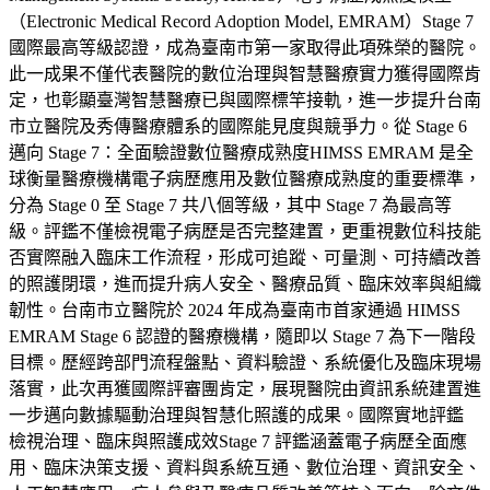
（Electronic Medical Record Adoption Model, EMRAM）Stage 7
國際最高等級認證，成為臺南市第一家取得此項殊榮的醫院。
此一成果不僅代表醫院的數位治理與智慧醫療實力獲得國際肯
定，也彰顯臺灣智慧醫療已與國際標竿接軌，進一步提升台南
市立醫院及秀傳醫療體系的國際能見度與競爭力。從 Stage 6
邁向 Stage 7：全面驗證數位醫療成熟度HIMSS EMRAM 是全
球衡量醫療機構電子病歷應用及數位醫療成熟度的重要標準，
分為 Stage 0 至 Stage 7 共八個等級，其中 Stage 7 為最高等
級。評鑑不僅檢視電子病歷是否完整建置，更重視數位科技能
否實際融入臨床工作流程，形成可追蹤、可量測、可持續改善
的照護閉環，進而提升病人安全、醫療品質、臨床效率與組織
韌性。台南市立醫院於 2024 年成為臺南市首家通過 HIMSS
EMRAM Stage 6 認證的醫療機構，隨即以 Stage 7 為下一階段
目標。歷經跨部門流程盤點、資料驗證、系統優化及臨床現場
落實，此次再獲國際評審團肯定，展現醫院由資訊系統建置進
一步邁向數據驅動治理與智慧化照護的成果。國際實地評鑑
檢視治理、臨床與照護成效Stage 7 評鑑涵蓋電子病歷全面應
用、臨床決策支援、資料與系統互通、數位治理、資訊安全、