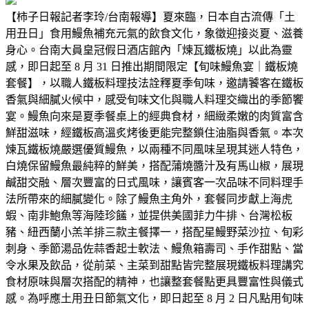
【柿子日報記者李玲/台南報導】夏來臨，日本自古流傳「土
用丑日」食用鰻魚補充元氣的飲食文化，象徵迎接炎夏、滋養
身心。台南大員皇冠假日酒店館內「煉瓦鐵板燒」以此為靈
感，即日起至 8 月 31 日推出期間限定【旬味鰻魚宴｜鐵板燒
套餐】，以職人鐵板料理技法詮釋夏季旬味，邀請饕客在鐵板
香氣與細膩火候中，感受旬味文化與職人料理交織出的季節饗
宴。鰻魚向來是夏季餐桌上的經典食材，細緻柔嫩的肉質富含
鮮甜滋味，經鐵板高溫炙烤後更能完整鎖住油脂與香氣。本次
煉瓦鐵板燒嚴選優質鰻魚，以兩種不同風味呈現其迷人特色，
白燒保留鰻魚最純粹的鮮美，搭配蒲燒醬汁及有馬山椒，展現
鹹甜交融、層次豐富的日式風味，讓賓客一次品味不同料理手
法所帶來的細膩變化。除了鰻魚主角外，套餐同步獻上海虎
蝦、南非鮑魚等海陸珍饈，並提供美國菲力牛排、台灣松板
豬、紐西蘭小羔羊排三款主餐擇一，搭配星鰻野菜沙拉、旬彩
刺身、季節湯品佐蒜香起士軟法、鰻魚箱壽司、手作甜點、當
令水果及飲品，從前菜、主菜到甜點皆完整展現鐵板料理講究
食材原味與層次搭配的精神，也讓整套餐點更具豐富性與儀式
感。為呼應土用丑日節氣文化，即日起至 8 月 2 日凡點用旬味