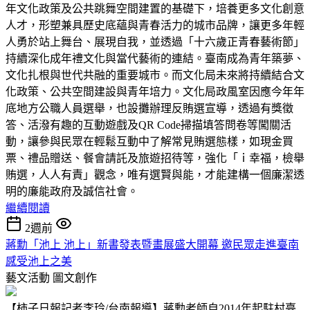
年文化政策及公共跳舞空間建置的基礎下，培養更多文化創意
人才，形塑兼具歷史底蘊與青春活力的城市品牌，讓更多年輕
人勇於站上舞台、展現自我，並透過「十六歲正青春藝術節」
持續深化成年禮文化與當代藝術的連結。臺南成為青年築夢、
文化扎根與世代共融的重要城市。而文化局未來將持續結合文
化政策、公共空間建設與青年培力。文化局政風室因應今年年
底地方公職人員選舉，也設攤辦理反賄選宣導，透過有獎徵
答、活潑有趣的互動遊戲及QR Code掃描填答問卷等闖關活
動，讓參與民眾在輕鬆互動中了解常見賄選態樣，如現金買
票、禮品贈送、餐會請託及旅遊招待等，強化「ｉ幸福，檢舉
賄選，人人有責」觀念，唯有選賢與能，才能建構一個廉潔透
明的廉能政府及誠信社會。
繼續閱讀
2週前
蔣勳「池上 池上」新書發表暨畫展盛大開幕 邀民眾走進臺南
感受池上之美
藝文活動
圖文創作
【柿子日報記者李玲/台南報導】蔣勳老師自2014年起駐村臺