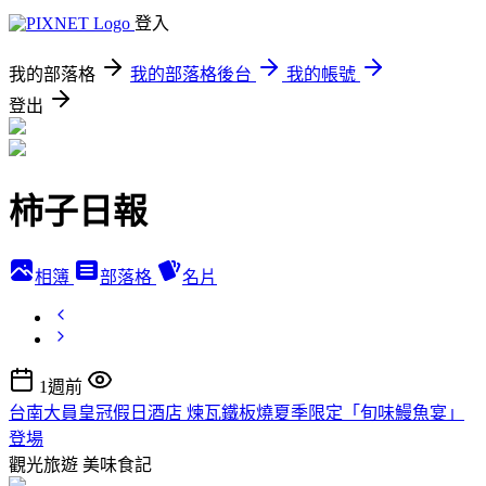
登入
我的部落格
我的部落格後台
我的帳號
登出
柿子日報
相簿
部落格
名片
1週前
台南大員皇冠假日酒店 煉瓦鐵板燒夏季限定「旬味鰻魚宴」
登場
觀光旅遊
美味食記