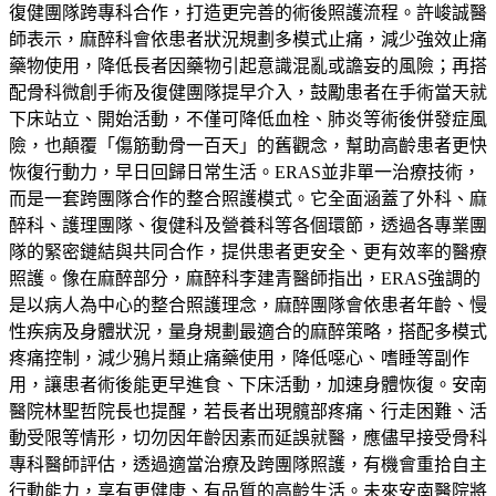
復健團隊跨專科合作，打造更完善的術後照護流程。許峻誠醫
師表示，麻醉科會依患者狀況規劃多模式止痛，減少強效止痛
藥物使用，降低長者因藥物引起意識混亂或譫妄的風險；再搭
配骨科微創手術及復健團隊提早介入，鼓勵患者在手術當天就
下床站立、開始活動，不僅可降低血栓、肺炎等術後併發症風
險，也顛覆「傷筋動骨一百天」的舊觀念，幫助高齡患者更快
恢復行動力，早日回歸日常生活。ERAS並非單一治療技術，
而是一套跨團隊合作的整合照護模式。它全面涵蓋了外科、麻
醉科、護理團隊、復健科及營養科等各個環節，透過各專業團
隊的緊密鏈結與共同合作，提供患者更安全、更有效率的醫療
照護。像在麻醉部分，麻醉科李建青醫師指出，ERAS強調的
是以病人為中心的整合照護理念，麻醉團隊會依患者年齡、慢
性疾病及身體狀況，量身規劃最適合的麻醉策略，搭配多模式
疼痛控制，減少鴉片類止痛藥使用，降低噁心、嗜睡等副作
用，讓患者術後能更早進食、下床活動，加速身體恢復。安南
醫院林聖哲院長也提醒，若長者出現髖部疼痛、行走困難、活
動受限等情形，切勿因年齡因素而延誤就醫，應儘早接受骨科
專科醫師評估，透過適當治療及跨團隊照護，有機會重拾自主
行動能力，享有更健康、有品質的高齡生活。未來安南醫院將