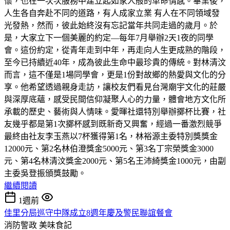
懷，也在一次次服務中建立起如家人般的革命情感。畢業後，
人生各自奔赴不同的道路，有人成家立業 有人在不同領域發
光發熱，然而，彼此始終沒有忘記當年共同走過的歲月。於
是，大家立下一個美麗的約定—每年7月舉辦2天1夜的同學
會。這份約定，從青年走到中年，再走向人生更成熟的階段，
至今已持續近40年，成為彼此生命中最珍貴的傳統。對林清汶
而言，這不僅是1場同學會，更是1份對故鄉的熱愛與文化的分
享。他希望透過親身走訪，讓校友們看見台灣廟宇文化的莊嚴
與深厚底蘊，感受民間信仰凝聚人心的力量，體會地方文化所
承載的歷史、藝術與人情味。愛暉社還特別舉辦擲杯比賽，社
友幾乎都是第1次擲杯感到既新奇又興奮，經過一番激烈競爭
最終由社友李玉燕以7杯獲得第1名，林裕源主委特別獎獎金
12000元、第2名林伯澄獎金5000元、第3名丁宗榮獎金3000
元、第4名林清汶獎金2000元、第5名王沛綺獎金1000元，由副
主委吳登振頒獎鼓勵。
繼續閱讀
1週前
佳里分局巡守中隊成立8週年慶及警民聯誼餐會
消防警政
美味食記