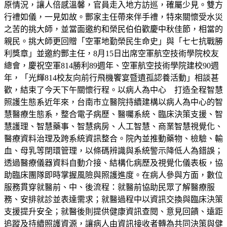
原情況，讓人倍感溫馨，官員走入地方訪巡，確屬少見。雙方
行禮如儀，一見如故。酆家主任帶來伴手禮，特來關懷受水災
之苦的挑大師，並當面邀約和榮民伯伯歡慶中秋佳節，相當的
親民。挑大師更回贈「空軍地勤榮民生命史」與「七七抗戰勝
利獎章」並邀約酆主任，8月15日出席空軍航空技術學院校友
總會，慶祝空軍814勝利89週年、空軍航空技術學院建校90週
年，「光輝814校友向前行飛機饗宴暨遺孤認養活動」相談甚
歡，結束了今天下午關懷行程。以病人為中心 打造全程智慧
照護生態系近年來，台南市立醫院持續建構以病人為中心的智
慧醫療生態系，整合電子病歷、醫囑系統、臨床決策支援、智
慧護理、智慧藥事、智慧病房、人工智慧、商業智慧視覺化、
醫療資料治理及跨系統資訊整合。院內並推動藥物、檢驗、輸
血、母乳等閉環管理，以條碼辨識與系統警示降低人為錯誤；
透過醫療儀器資料自動介接、結構化病歷及視覺化儀表板，協
助臨床團隊即時掌握風險與照護進度。在病人參與方面，數位
服務貫穿就醫前、中、後流程：就醫前協助民眾了解醫療服
務、安排就診並表達需求；就醫過程中以資訊交換與臨床決策
支援提升安全；就醫後則提供健康資訊查閱、意見回饋、遠距
追蹤及持續照護資源，讓病人由資訊接收者轉為共同決策與健