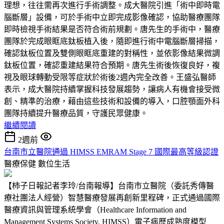
理想，往往需再次進行手術調整。成大醫院引進「術中即時電
腦斷層」設備，可於手術中立即完成影像確認，協助醫療團隊
即時檢視手術結果是否符合術前規劃。唐先生的手術中，醫療
團隊於完成眼眶底鈦板植入後，隨即進行術中電腦斷層掃描，
確認鈦板位置及雙側眼眶底重建的對稱性，並依影像結果微調
鈦板位置，確認重建結果符合預期。唐先生術後恢復良好，複
視及眼球轉動受限等症狀於術後2週內完全改善。王盛弘醫師
表示，成大醫院持續掌握科技發展趨勢，讓病人有機會接受微
創、精準的治療，藉由這些技術和設備的導入，口腔顎面外科
團隊持續提升醫療品質，守護民眾健康。
繼續閱讀
2週前
台南市立醫院通過 HIMSS EMRAM Stage 7 國際最高等級認證
醫療保健
數位生活
【柿子日報記者李玲/台南報導】台南市立醫院（委託秀傳醫
療社團法人經營）智慧醫療發展再創新里程碑，正式通過國際
醫療資訊與管理系統學會（Healthcare Information and
Management Systems Society, HIMSS）電子病歷成熟度模型