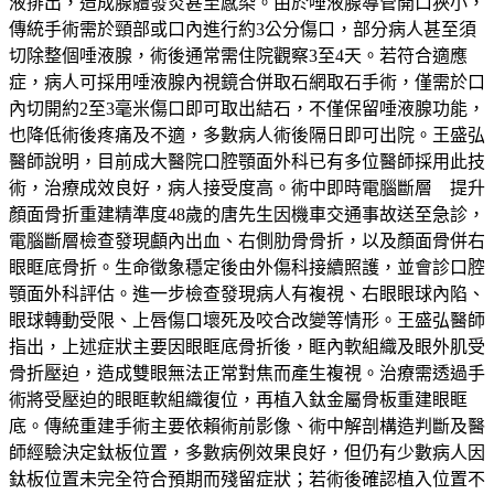
液排出，造成腺體發炎甚至感染。由於唾液腺導管開口狹小，
傳統手術需於頸部或口內進行約3公分傷口，部分病人甚至須
切除整個唾液腺，術後通常需住院觀察3至4天。若符合適應
症，病人可採用唾液腺內視鏡合併取石網取石手術，僅需於口
內切開約2至3毫米傷口即可取出結石，不僅保留唾液腺功能，
也降低術後疼痛及不適，多數病人術後隔日即可出院。王盛弘
醫師說明，目前成大醫院口腔顎面外科已有多位醫師採用此技
術，治療成效良好，病人接受度高。術中即時電腦斷層 提升
顏面骨折重建精準度48歲的唐先生因機車交通事故送至急診，
電腦斷層檢查發現顱內出血、右側肋骨骨折，以及顏面骨併右
眼眶底骨折。生命徵象穩定後由外傷科接續照護，並會診口腔
顎面外科評估。進一步檢查發現病人有複視、右眼眼球內陷、
眼球轉動受限、上唇傷口壞死及咬合改變等情形。王盛弘醫師
指出，上述症狀主要因眼眶底骨折後，眶內軟組織及眼外肌受
骨折壓迫，造成雙眼無法正常對焦而產生複視。治療需透過手
術將受壓迫的眼眶軟組織復位，再植入鈦金屬骨板重建眼眶
底。傳統重建手術主要依賴術前影像、術中解剖構造判斷及醫
師經驗決定鈦板位置，多數病例效果良好，但仍有少數病人因
鈦板位置未完全符合預期而殘留症狀；若術後確認植入位置不