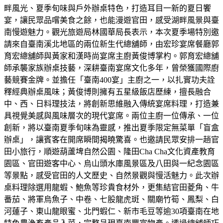
畔風光、夏季旬味與戶外辦桌特色，打造耳目一新的夏日饗
宴，讓民眾品嚐美食之餘，也能漫遊官田，感受湖畔風景與臺
南慢遊魅力。觀光旅遊局林國華局長表示，本次夏季場特別邀
請來自臺南溪北地區的兩位新生代總舖師，由宏珍宴席餐廳郭
育宏總舖師與黃家和漢時尚宴席主廚黃俊博掌杓。郭育宏總舖
師承襲家族辦桌技藝，深耕臺南宴席文化多年，曾榮獲國際廚
藝競賽金牌。並擔任「臺南400宴」主廚之一，以扎實功夫詮
釋經典辦桌風味；黃俊博則擁有五星級飯店歷練，擅長融合
中、西、日料理技法，將創新思維融入傳統宴席料理，打造兼
具視覺美感與風味層次的現代宴席。兩位主廚一位傳承、一位
創新，將以臺南夏季旬味為靈感，推出夏季限定無菜單「盲盒
辦桌」，讓賓客在開席瞬間揭曉驚喜。也邀請民眾安排一趟官
田小旅行，順遊葫蘆埤自然公園、隆田Cha Cha文化資產教育
園區、官田遊客中心、烏山頭水庫風景區及八田與一紀念園區
等景點，感受官田的人文歷史、自然景觀與慢活魅力。此次辦
桌料理除選用龍蝦、鮑魚等珍貴食材外，更集結官田菱角、牛
番茄、將軍烏魚子、中卷、七股龍虎斑、關廟竹筍、鳳梨、白
河蓮子、東山龍眼蜜、北門蝦仁、新市毛豆等逾30項臺南在地