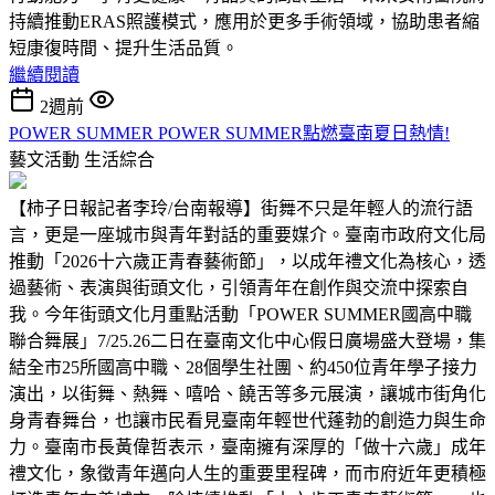
持續推動ERAS照護模式，應用於更多手術領域，協助患者縮
短康復時間、提升生活品質。
繼續閱讀
2週前
POWER SUMMER POWER SUMMER點燃臺南夏日熱情!
藝文活動
生活綜合
【柿子日報記者李玲/台南報導】街舞不只是年輕人的流行語
言，更是一座城市與青年對話的重要媒介。臺南市政府文化局
推動「2026十六歲正青春藝術節」，以成年禮文化為核心，透
過藝術、表演與街頭文化，引領青年在創作與交流中探索自
我。今年街頭文化月重點活動「POWER SUMMER國高中職
聯合舞展」7/25.26二日在臺南文化中心假日廣場盛大登場，集
結全市25所國高中職、28個學生社團、約450位青年學子接力
演出，以街舞、熱舞、嘻哈、饒舌等多元展演，讓城市街角化
身青春舞台，也讓市民看見臺南年輕世代蓬勃的創造力與生命
力。臺南市長黃偉哲表示，臺南擁有深厚的「做十六歲」成年
禮文化，象徵青年邁向人生的重要里程碑，而市府近年更積極