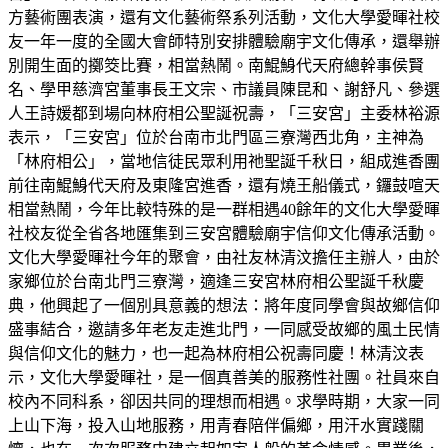
方藝術團表演，還有文化藝術祭系列活動，文化大學愛暉社校
友一年一度的全國大會師特別安排體驗廟宇文化傳承，還舉辦
別開生面的擲筊比賽，相當熱鬧。南鯤鯓代天府總幹事侯賢
名、學甲慈濟宮董事長王文宗、市議員陳昆和、謝舒凡、參選
人王詩媛都到場向林府相公聖誕祝壽，「三安宮」主委林裕源
表示，「三安宮」位於台南市北門區三寮灣西北角，主神為
「林府相公」，當地信徒民眾利用祂聖誕千秋日，組成進香團
前往南鯤鯓代天府及東隆宮進香，還有燒王船儀式，鑼鼓喧天
相當熱鬧，今年比較特殊的是一群相遇40餘年的文化大學愛暉
社校友從全省各地匯集到三安宮體驗廟宇信仰文化傳承活動。
文化大學愛暉社今年的聚會，由社友林清汶擔任主辦人，由於
家鄉位於台南北門三寮灣，適逢三安宮林府相公聖誕千秋慶
典，他興起了一個別具意義的想法：將年度同學會與故鄉信仰
盛事結合，邀請多年老友走進北門，一同感受故鄉的風土民情
與信仰文化的魅力，也一起為林府相公祝壽同慶！林清汶表
示，文化大學愛暉社，是一個真善美的服務性社團。社員來自
校內不同科系，卻因共同的理想而相遇。求學時期，大家一同
上山下海，投入山地服務，用青春陪伴偏鄉，用汗水實踐關