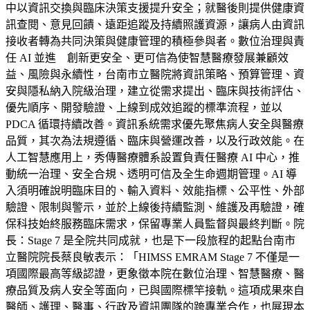
中以資訊交換與臨床決策支援提升安全；就醫後則提供健康資
訊查閱、意見回饋、遠距追蹤及持續照護資源，讓病人由資訊
接收者轉為共同決策與健康管理的積極參與者。數位治理與責
任 AI 並進 創新更安全、更可信為使智慧醫療發展兼顧效
益、風險與永續性，台南市立醫院將資訊策略、預算管理、資
安與隱私納入院級治理，建立從需求提出、臨床與技術評估、
優先順序、開發驗證、上線到成效追蹤的標準流程，並以
PDCA 循環持續改善。資訊系統需求優先聚焦病人安全與醫療
品質，其次為法規遵循、臨床與營運改善，以及行政效能。在
人工智慧應用上，秀傳醫療體系設置負責任醫療 AI 中心，推
動統一治理、安全合規、透明可信及全生命週期管理。AI 導
入須明確說明臨床目的、輸入資料、效能指標、公平性、外部
驗證、限制與警示，並於上線後持續監測、維護及再驗證，確
保科技始終服務臨床需求，保留專業人員監督與最終判斷。院
長：Stage 7 是全院共同成就，也是下一段旅程的起點台南市
立醫院院長蔡良敏表示：「HIMSS EMRAM Stage 7 不僅是一
項國際最高等級認證，更象徵本院在數位治理、智慧醫療、醫
療品質及病人安全等面向，已與國際標竿接軌。這項成果來自
醫師、護理、醫事、行政及資訊團隊的跨專業合作，也展現本