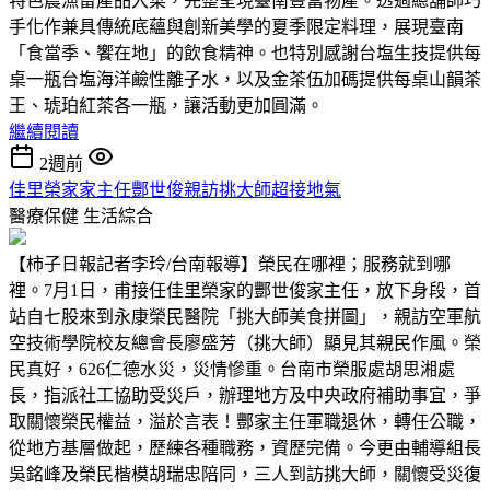
特色農漁畜產品入菜，完整呈現臺南豐富物產。透過總舖師巧
手化作兼具傳統底蘊與創新美學的夏季限定料理，展現臺南
「食當季、饗在地」的飲食精神。也特別感謝台塩生技提供每
桌一瓶台塩海洋鹼性離子水，以及金茶伍加碼提供每桌山韻茶
王、琥珀紅茶各一瓶，讓活動更加圓滿。
繼續閱讀
2週前
佳里榮家家主任酆世俊親訪挑大師超接地氣
醫療保健
生活綜合
【柿子日報記者李玲/台南報導】榮民在哪裡；服務就到哪
裡。7月1日，甫接任佳里榮家的酆世俊家主任，放下身段，首
站自七股來到永康榮民醫院「挑大師美食拼圖」，親訪空軍航
空技術學院校友總會長廖盛芳（挑大師）顯見其親民作風。榮
民真好，626仁德水災，災情慘重。台南市榮服處胡思湘處
長，指派社工協助受災戶，辦理地方及中央政府補助事宜，爭
取關懷榮民權益，溢於言表！酆家主任軍職退休，轉任公職，
從地方基層做起，歷練各種職務，資歷完備。今更由輔導組長
吳銘峰及榮民楷模胡瑞忠陪同，三人到訪挑大師，關懷受災復