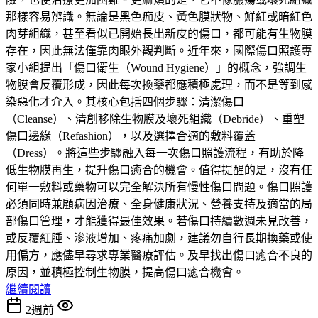
那樣容易辨識。無論是黑色痂皮、黃色膜狀物、鮮紅或暗紅色
肉芽組織，甚至看似已開始長出新皮的傷口，都可能有生物膜
存在，因此無法僅靠肉眼外觀判斷。近年來，國際傷口照護專
家小組提出「傷口衛生（Wound Hygiene）」的概念，強調生
物膜會反覆形成，因此每次換藥都應積極處理，而不是等到感
染惡化才介入。其核心包括四個步驟：清潔傷口
（Cleanse）、清創移除生物膜及壞死組織（Debride）、重塑
傷口邊緣（Refashion），以及選擇合適的敷料覆蓋
（Dress）。將這些步驟融入每一次傷口照護流程，有助於降
低生物膜再生，提升傷口癒合的機會。值得提醒的是，沒有任
何單一敷料或藥物可以完全解決所有慢性傷口問題。傷口照護
必須同時兼顧病因治療、全身健康狀況、營養支持及適當的局
部傷口管理，才能獲得最佳效果。若傷口持續數週未見改善，
或反覆紅腫、滲液增加、疼痛加劇，建議勿自行長期換藥或使
用偏方，應儘早尋求專業醫療評估。及早找出傷口癒合不良的
原因，並積極控制生物膜，提高傷口癒合機會。
繼續閱讀
2週前