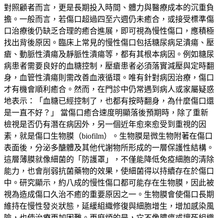
對照顧者而言，更是長期投入時間、體力與醫療成本的沉重負
擔。一般而言，若傷口超過四至六週仍未癒合，或接受標準傷
口治療後仍缺乏合理的癒合進展，即可視為慢性傷口，應積極
找出背後原因。臨床上常見的慢性傷口包括糖尿病足潰瘍、壓
瘡、動脈性潰瘍及靜脈性潰瘍等，都有其根本病因。例如糖尿
病患者需要良好的血糖控制，壓瘡患者必須落實減壓與定時翻
身，血管性潰瘍則需改善血液循環。唯有針對病因治療，傷口
才有機會順利癒合。然而，在門診中仍常遇到病人或家屬疑惑
地表示：「血糖已經控制了，也都有按時翻身，為什麼傷口還
是一直不好？」 當傷口癒合速度明顯落後預期時，除了重新
檢視是否仍有潛在病因外，另一個近年愈來愈受到重視的因
素，就是傷口生物膜（biofilm）。生物膜是微生物附著在傷口
表面後，分泌多醣體及其他代謝物所形成的一層保護性結構。
這層薄膜就像細菌的「防護罩」，不僅能降低免疫細胞的清除
能力，也會削弱抗菌藥物的效果，使細菌得以持續存在於傷口
中。研究顯示，約八成的慢性傷口都可能存在生物膜，因此被
視為造成傷口久治不癒的重要原因之一。生物膜會使傷口長期
維持在慢性發炎狀態，延緩組織修復與細胞增生，增加感染風
險，也使治療更加困難。更麻煩的是，它不像膿瘍或壞死組織