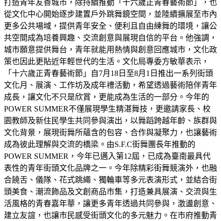
打造青年友善城市，除持續推動「十六歲正青春藝術節」，也
從文化中心開始逐步建置戶外跳舞鏡空間，並陸續擴展至市內
更多公共場域，提供青年安全、便利且自由練舞的環境，讓公
共空間成為培養興趣、交流創意與展現自信的平台。他強調，
城市願意提供舞台，青年就能用熱情與創意回應城市，文化政
策也因此更貼近年輕世代的生活。文化局專委方敏華表示，
「十六歲正青春藝術節」自7月18日至8月1日推出一系列街頭
文化月、展演、工作坊及成年禮活動，希望透過藝術陪伴青年
成長，讓文化不只是欣賞，更能成為生活的一部分。今年的
POWER SUMMER不僅展現學生精湛舞技，更邀請家長、校
園教師及新住民學生共同參與演出，以舞蹈跨越年齡、族群與
文化背景，展現街舞所蘊含的包容、合作與凝聚力，也讓藝術
成為彼此理解與交流的橋梁。由S.F.C街舞團長年推動的
POWER SUMMER，今年已邁入第12屆，已成為臺南最具代
表性的青年街頭文化品牌之一。今年除精彩街舞競演外，也融
合饒舌、儀隊、花式跳繩、獨輪車等多元表演形式，並結合街
頭美食、潮流飾品及文創商品市集，打造兼具展演、交流與生
活風格的青春嘉年華，讓更多青年透過共同參與，激盪創意、
建立友誼，也讓市民感受街頭文化的多元魅力。在市府推動青