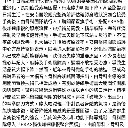
【柿子日報記者李玲/台南報導】90歲的婆婆因右側髖關節嚴
重退化，長期飽受疼痛困擾，行走能力明顯下降，甚至影響到
日常生活。在安南醫院經完整術前評估確認身體狀況適合接受
手術後，由骨科團隊執行人工髖關節置換手術，搭配ERAS術
後加速康復的照護流程，包括術前衛教、精準麻醉、完善疼痛
控制及早期復健等措施，手術當天即能下床站立及行走，不僅
疼痛明顯改善，也大幅提升後續復原效率。安南醫院關節照護
中心方彥博醫師表示，隨著邁入超高齡社會，退化性髖關節疾
病已成為高齡族群疼痛、跌倒及失能的重要原因，不少長者因
擔心年紀大、麻醉及手術風險高，遲遲不敢接受治療，導致生
活品質大幅下降。然而，近年來骨科微創手術的精進，已成為
高齡患者的一大福音。骨科許峻誠醫師指出，由骨科主導的微
創關節置換技術已相當成熟，有別於傳統手術需大範圍切開肌
肉與韌帶，微創技術能透過特殊器械以更小的切口進行，精準
避開並完整保留關節周圍的軟組織。這種「破壞少、出血少」
的精準開刀方式，能大幅減輕手術對長者身體的耗損，是術後
能快速康復、顯著降低疼痛感的最重要關鍵。為了克服高齡患
者術後常見的譫妄、肌肉流失及心肺功能下降等挑戰，骨科團
隊導入「ERAS術後加速康復整合照護」，由麻醉科、骨科及