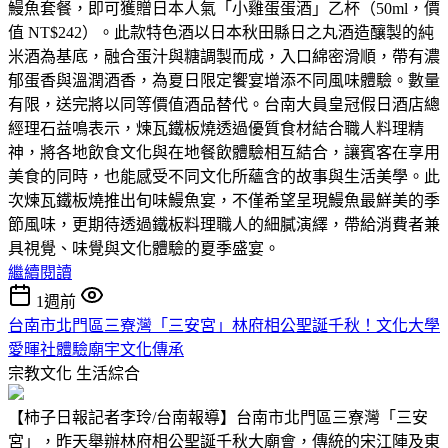
鰻魚套餐，即可獲贈日本人氣「小雞蛋蛋酒」乙杯（50ml，價
值 NT$242）。此款特色酒以日本秋田縣日之丸酒造釀製的純
米酒為基底，融合蛋汁與糖調製而成，入口綿密滑順，帶有濃
郁蛋香與溫潤酒香，為夏日限定饗宴增添不同風味體驗。數量
有限，送完將以同等價值酒品替代。台南大員皇冠假日酒店總
經理石益鳴表示，煉瓦鐵板燒透過優質食材結合職人料理精
神，將各地飲食文化與在地餐飲體驗相互結合，讓賓客在享用
美食的同時，也能感受不同文化所蘊含的故事與生活美學。此
次煉瓦鐵板燒推出旬味鰻魚宴，不僅希望呈現鰻魚最鮮美的季
節風味，更期待透過鐵板料理職人的細膩演繹，帶給消費者兼
具視覺、味覺與文化體驗的夏季盛宴。
繼續閱讀
1週前
台南市北門區三寮灣「三安宮」林府相公聖誕千秋！文化大學
愛暉社體驗廟宇文化傳承
宗教文化
生活綜合
【柿子日報記者李玲/台南報導】台南市北門區三寮灣「三安
宮」，昨天舉辦林府相公聖誕千秋大廟會，傳統的宋江陣及東