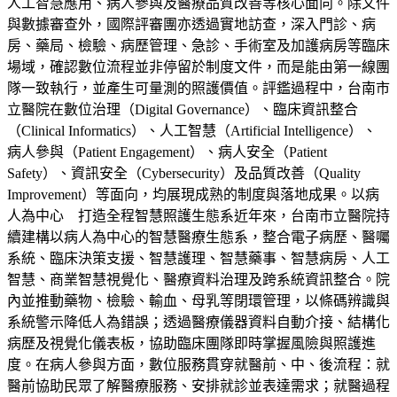
人工智慧應用、病人參與及醫療品質改善等核心面向。除文件
與數據審查外，國際評審團亦透過實地訪查，深入門診、病
房、藥局、檢驗、病歷管理、急診、手術室及加護病房等臨床
場域，確認數位流程並非停留於制度文件，而是能由第一線團
隊一致執行，並產生可量測的照護價值。評鑑過程中，台南市
立醫院在數位治理（Digital Governance）、臨床資訊整合
（Clinical Informatics）、人工智慧（Artificial Intelligence）、
病人參與（Patient Engagement）、病人安全（Patient
Safety）、資訊安全（Cybersecurity）及品質改善（Quality
Improvement）等面向，均展現成熟的制度與落地成果。以病
人為中心 打造全程智慧照護生態系近年來，台南市立醫院持
續建構以病人為中心的智慧醫療生態系，整合電子病歷、醫囑
系統、臨床決策支援、智慧護理、智慧藥事、智慧病房、人工
智慧、商業智慧視覺化、醫療資料治理及跨系統資訊整合。院
內並推動藥物、檢驗、輸血、母乳等閉環管理，以條碼辨識與
系統警示降低人為錯誤；透過醫療儀器資料自動介接、結構化
病歷及視覺化儀表板，協助臨床團隊即時掌握風險與照護進
度。在病人參與方面，數位服務貫穿就醫前、中、後流程：就
醫前協助民眾了解醫療服務、安排就診並表達需求；就醫過程