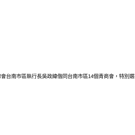
14
總會台南市區執行長吳政緯偕同台南市區
個青商會，特別選