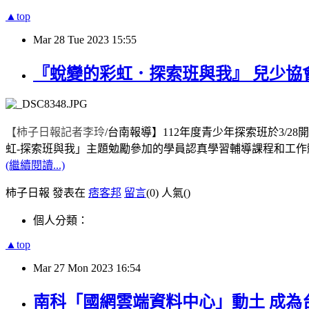
▲top
Mar
28
Tue
2023
15:55
『蛻變的彩虹．探索班與我』 兒少協
【柿子日報記者李玲
/
台南報導】
112
年度青少年探索班於
3/28
開
虹
-
探索班與我」主題勉勵參加的學員認真學習輔導課程和工作
(繼續閱讀...)
柿子日報 發表在
痞客邦
留言
(0)
人氣(
)
個人分類：
▲top
Mar
27
Mon
2023
16:54
南科「國網雲端資料中心」動土 成為