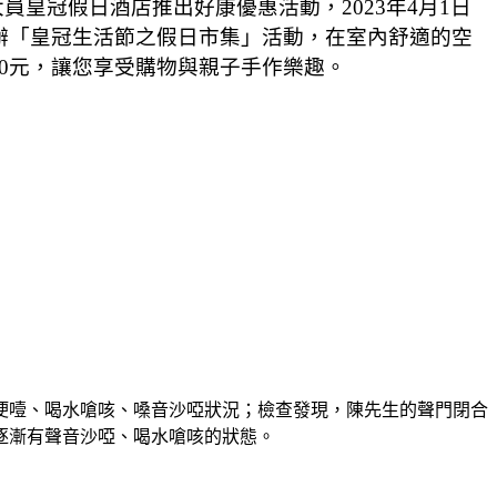
大員皇冠假日酒店推出好康優惠活動，
2023
年
4
月
1
日
辦「皇冠生活節之假日市集」活動，在室內舒適的空
0
元，讓您享受購物與親子手作樂趣。
哽噎、喝水嗆咳、嗓音沙啞狀況；檢查發現，陳先生的聲門閉合
逐漸有聲音沙啞、喝水嗆咳的狀態。