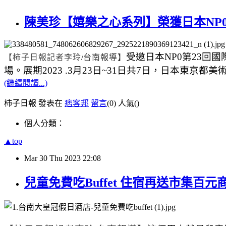
陳美珍【嬉樂之心系列】榮獲日本NP0
受邀日本
NP0
第
23
回國
【柿子日報記者李玲
/
台南報導】
場。展期
2023 .3
月
23
日
~31
日共
7
日，日本東京都美
(繼續閱讀...)
柿子日報 發表在
痞客邦
留言
(0)
人氣(
)
個人分類：
▲top
Mar
30
Thu
2023
22:08
兒童免費吃Buffet 住宿再送市集百元