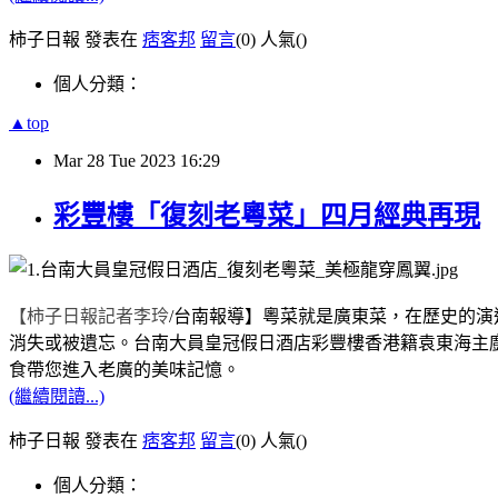
柿子日報 發表在
痞客邦
留言
(0)
人氣(
)
個人分類：
▲top
Mar
28
Tue
2023
16:29
彩豐樓「復刻老粵菜」四月經典再現
【柿子日報記者李玲
/
台南報導】
粵菜就是廣東菜，在歷史的演
消失或被遺忘。台南大員皇冠假日酒店彩豐樓香港籍袁東海主
食帶您進入老廣的美味記憶。
(繼續閱讀...)
柿子日報 發表在
痞客邦
留言
(0)
人氣(
)
個人分類：