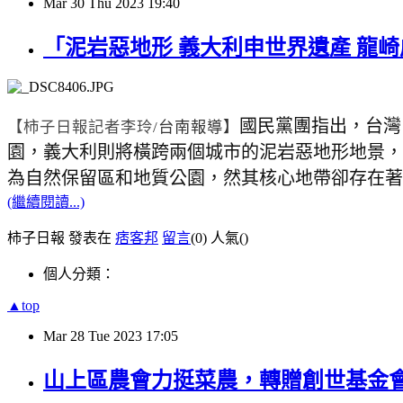
Mar
30
Thu
2023
19:40
「泥岩惡地形 義大利申世界遺產 龍
國民黨團指出，台灣
【柿子日報記者李玲
/
台南報導】
園，義大利則將橫跨兩個城市的泥岩惡地形地景，
為自然保留區和地質公園，然其核心地帶卻存在著
(繼續閱讀...)
柿子日報 發表在
痞客邦
留言
(0)
人氣(
)
個人分類：
▲top
Mar
28
Tue
2023
17:05
山上區農會力挺菜農，轉贈創世基金