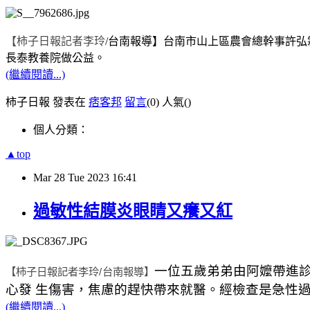
【柿子日報記者李玲
/
台南報導】
台南市山上區農會總幹事許弘
長泰教養院做公益。
(繼續閱讀...)
柿子日報 發表在
痞客邦
留言
(0)
人氣(
)
個人分類：
▲top
Mar
28
Tue
2023
16:41
過敏性結膜炎眼睛又癢又紅
一位五歲弟弟由阿嬤帶進
【柿子日報記者李玲
/
台南報導】
心發 生傷害，焦慮的趕快帶來就醫。經檢查是急性
(繼續閱讀...)