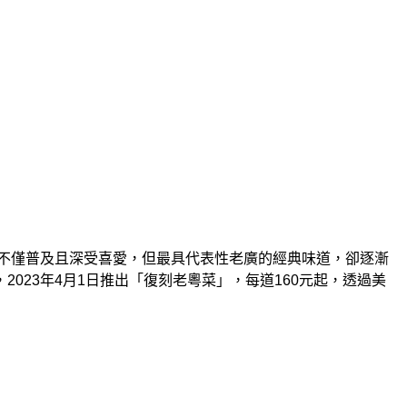
不僅普及且深受喜愛，但最具代表性老廣的經典味道，卻逐漸
，
2023
年
4
月
1
日推出「復刻老粵菜」，每道
160
元起，透過美