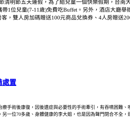
節清明節五天連假，為了給兒童一個快樂假期，台南
攜帶
1
位兒童
(7-11
歲
)
免費吃
Buffet
。另外，酒店大廳舉
房客，雙人房加碼贈送
100
元商品兌換券、
4
人房贈送
20
階處置
治療手術後康復，因後遺症與必要性的手術牽引，有吞嚥困難、
。另一位
70
多歲、身體健康的李大姐，也是因為聲門閉合不全，