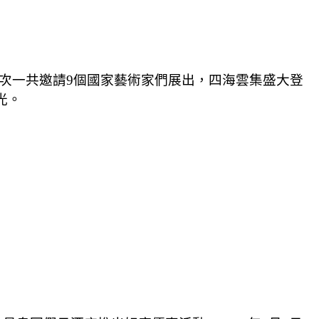
次一共邀請
9
個國家藝術家們展出，四海雲集盛大登
光。