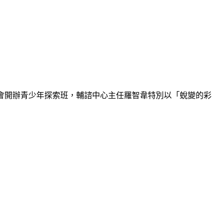
會開辦青少年探索班，輔諮中心主任羅智韋特別以「蛻變的彩