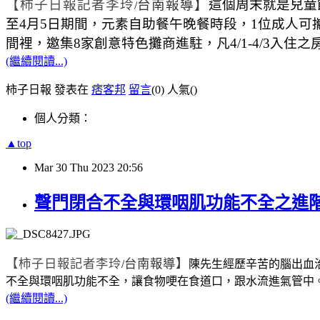
【柿子日報記者李玲
台南報導】
這個周末就是兒童
/
至
4
月
5
日期間，元素自助餐午晚餐時段，
1
位成人可
間裡，邀集
8
家創意特色攤商進駐，凡
4/1-4/3
入住之
(繼續閱讀...)
柿子日報 發表在
痞客邦
留言
(0)
人氣(
)
個人分類：
▲top
Mar
30
Thu
2023
20:56
聲門閉合不全與環咽肌功能不全之進
【柿子日報記者李玲
台南報導】
/
陳先生經歷辛苦的腦出血
不全與環咽肌功能不全，讓食物哽在食道口，跟水流進氣管中
(繼續閱讀...)