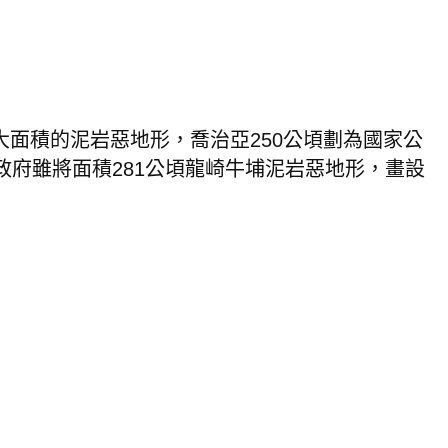
大面積的泥岩惡地形，喬治亞
250
公頃劃為國家公
政府雖將面積
281
公頃龍崎牛埔泥岩惡地形，畫設