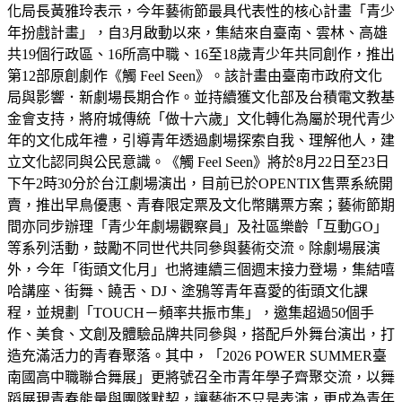
化局長黃雅玲表示，今年藝術節最具代表性的核心計畫「青少
年扮戲計畫」，自3月啟動以來，集結來自臺南、雲林、高雄
共19個行政區、16所高中職、16至18歲青少年共同創作，推出
第12部原創劇作《觸 Feel Seen》。該計畫由臺南市政府文化
局與影響．新劇場長期合作。並持續獲文化部及台積電文教基
金會支持，將府城傳統「做十六歲」文化轉化為屬於現代青少
年的文化成年禮，引導青年透過劇場探索自我、理解他人，建
立文化認同與公民意識。《觸 Feel Seen》將於8月22日至23日
下午2時30分於台江劇場演出，目前已於OPENTIX售票系統開
賣，推出早鳥優惠、青春限定票及文化幣購票方案；藝術節期
間亦同步辦理「青少年劇場觀察員」及社區樂齡「互動GO」
等系列活動，鼓勵不同世代共同參與藝術交流。除劇場展演
外，今年「街頭文化月」也將連續三個週末接力登場，集結嘻
哈講座、街舞、饒舌、DJ、塗鴉等青年喜愛的街頭文化課
程，並規劃「TOUCH－頻率共振市集」，邀集超過50個手
作、美食、文創及體驗品牌共同參與，搭配戶外舞台演出，打
造充滿活力的青春聚落。其中，「2026 POWER SUMMER臺
南國高中職聯合舞展」更將號召全市青年學子齊聚交流，以舞
蹈展現青春能量與團隊默契，讓藝術不只是表演，更成為青年