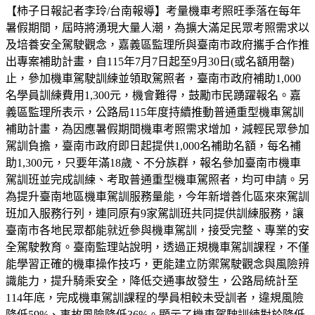
【柿子日報記者李玲/台南報導】考量機車考照旺季落在每年
暑假期間，屆時將湧現大量人潮，為擴大滿足民眾考照需求以
及培養安全駕駛觀念，嘉義區監理所與臺南市政府攜手合作推
出專案補助計畫，自115年7月7日起至9月30日(或名額用罄)
止，參加機車駕駛訓練並領取駕照者，臺南市政府補助1,000
名學員訓練費用1,300元，機會難得，鼓勵市民踴躍報名。嘉
義區監理所表示，公路局115年度持續推動普通重型機車駕訓
補助計畫，為因應暑假期間機車考照需求增加，減輕民眾參加
駕訓負擔，臺南市政府即日起提供1,000名補助名額，每名補
助1,300元，只要年滿18歲、不分族群，報名參加臺南市機車
駕訓班並完成訓練、考取普通重型機車駕照者，均可申請。另
為提升臺南地區機車駕訓服務量能，今年新增善化區來來駕訓
班加入服務行列，連同原有9家駕訓班共同提供訓練服務，讓
臺南市各地民眾都能就近參與機車駕訓，接受完整、專業的安
全駕駛教育。臺南監理站說明，透過正規機車駕訓課程，不僅
能學習正確的機車操作技巧，更能建立防禦駕駛觀念與風險辨
識能力，提升騎乘安全，降低交通事故發生，公路局統計至
114年底，完成機車駕訓課程的學員相較未受訓者，違規風險
降低59%、事故風險降低36%。顯示了機車駕駛訓練對於降低