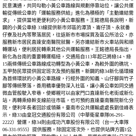
民意溝通，共同勾勒小黃公車路線與規劃停靠站位，讓公共運
輸從傳統公車的「運輸服務供給」進化為積極的「主動連結需
求」，提供當地更便利的小黃公車服務。王銘德局長說明，新
闢的小黃公車綠 33線提供新市郊區的潭頂、崙仔頂、永就番
仔寮及社內等聚落居民，往返新市市場採買及區公所洽公，亦
服務新市居民直達安南醫院就醫，另亦連結新市火車站與和順
轉運站，便利居民轉乘其他公共運輸服務。王銘德局長指出，
新化為台南的重要轉運樞紐，交通局自113年起已將綠14、綠
15兩條傳統公車路線成功轉型為小黃公車，為較外圍的礁坑、
五甲勢民眾提供固定班次及預約服務。新闢的綠34新化循環線
為首條環狀的小黃公車路線，行經外圍的知義、山仔腳與竹子
腳等傳統聚落，善用轎車優勢深入社區，讓小黃公車如同交通
微血管般駛入窄巷，使鄉親可以由家門口直達新化老街或新化
站，再轉乘綠幹支線前往市區，也可預約直達臺南醫院新化分
院，便利年長者回診或領藥。臺南市公共運輸處處長劉佳峰表
示，綠33由皇冠交通股份有限公司（中華衛星車隊06-291-
2222）營運，綠34則由成功汽車股份有限公司（台一大車隊
06-331-9555）提供服務。除固定班次外，也提供站牌方圓1公