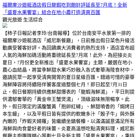
福爾摩沙遊艇酒店假日龍蝦吃到飽好評延長至7月底！全新
「盛夏水果饗宴」結合在地小農打造清爽百匯
觀光旅遊
生活綜合
【柿子日報記者李玲/台南報導】位於台南安平水景第一排的
福爾摩沙遊艇酒店「威尼斯餐廳」，日前推出假日菜色升級活
動廣受饕客好評。為回饋廣大消費者的熱烈支持，酒店宣布超
人氣的海鮮加碼活動將重磅延長至7月底！此外，為迎接炎炎
夏日，7月份更全新推出「盛夏水果饗宴」主題，嚴選在地小
農心血結晶，將當季鮮甜水果巧妙融入各式奢華海陸食材中，
邀請民眾一起享受清爽開胃的夏日星級百匯。錯過可惜的豪華
海鮮陣容將持續陪伴饕客度過整個七月！即日起至7月31日
止，假日餐期持續供應鮮甜爆表的「龍蝦海鮮湯」，平日則提
供濃郁奢華的「黃金帝王蟹煲湯」，頂級滋味無限暢享。此
外，假日限定的滿腹蟹黃「抱卵紅蟳」、鮮甜噴香的「焗烤日
本生蠔」，以及平假日皆有提供的軟嫩多汁「骰子牛」與外酥
內嫩的「炸蝦天婦羅」皆繼續坐鎮餐檯，以滿滿誠意滿足所有
海鮮與肉食愛好者的味蕾。炎夏高溫想吃點清爽料理，威尼斯
餐廳主廚團隊精心策劃七月全新主題「盛夏水果饗宴」，秉持