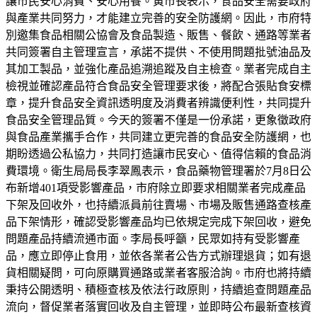
讓市民安心消費、安心用餐。黃市長表示，食品安全需要政府
與產業共同努力，才能建立完善的安全防護網。因此，市府特
別邀集食品相關公協會及食品製造、販售、餐飲、通路等業者
共同簽署自主管理宣言，承諾不提供、不使用問題批號油品及
其加工製品，並強化產品追溯追蹤及自主檢查。業者完成自主
檢視並確認產品符合食品安全管理要求後，將配合張貼食安標
章，提升食品安全資訊透明度及消費者辨識便利性，共同提升
食品安全管理品質。今天的簽署不僅是一份承諾，更象徵政府
與食品產業攜手合作，共同建立更完善的食品安全防護網，也
期盼透過公私協力，共同打造讓市民安心、值得信賴的食品消
費環境。衛生局局長李翠鳳表示，食品藥物管理署於7月8日公
布新增401項受影響產品，市府除立即要求相關業者完成產品
下架及回收外，也持續派員前往賣場、市場及販售通路查核產
品下架情形，確認受影響產品均已依規定完成下架回收，避免
問題產品持續流通市面。李局長呼籲，民眾如持有受影響產
品，應立即停止食用，並依各業者公告方式辦理退貨；如有退
貨相關疑問，可向原購買通路或業者客服洽詢。市府也將持續
秉持公開透明、積極查核及依法行政原則，持續追查問題產品
流向，督促業者落實回收及自主管理，並即時公布最新查核資