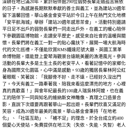
深耕在地已滿20年，累計陪伴逾290位弱勢長輩走過孤苦無依
的日子。為感謝長期默默奉獻的善士與義工，並為建站20週年
留下溫馨回憶，華山基金會安平站於今日上午在熱門文化地標
「安平航海城」舉辦「建站20週年感恩茶會」。活動特別邀請
平日足不出戶的弱勢長輩們一同走出戶外，在義工的暖心陪伴
下參觀園區博物館，走讀安平歷史，感受來自社會的溫暖與關
懷。長輩們將在義工一對一的貼心攙扶下，展開一場大航海時
代的文化巡禮，不僅能欣賞RMS鐵達尼號大廳、英國工業革
命博物館，還能登上愛琴海觀景台遠眺美麗的漁港風光。參與
活動的長輩大多是土生土長的老安平人，看著記憶中的家鄉化
身為國際文化園區，心中滿是感動。93歲的獨居長輩林阿公紅
著眼眶、笑著說：「我腳骨不好、走不遠，已經好久沒出門
了。今天有義工一路牽著我、陪我來看這麼漂亮的地方，心裡
真的真歡喜！」與會年紀最長的100歲人瑞吳林阿嬤，也在義
工的陪伴下一同與知名的維納斯女神雕像、真理之口造景合
影，直說下次還要再跟著華山一起出遊。長輩們欣喜又滿足的
笑容，成為20週年最美的風景。華山基金會秉持「在地老
化」、「社區互助」、「補不足」的理念，於全台成立約400
個愛心天使站，免費提供在地三失（失依、失能、失智）老人