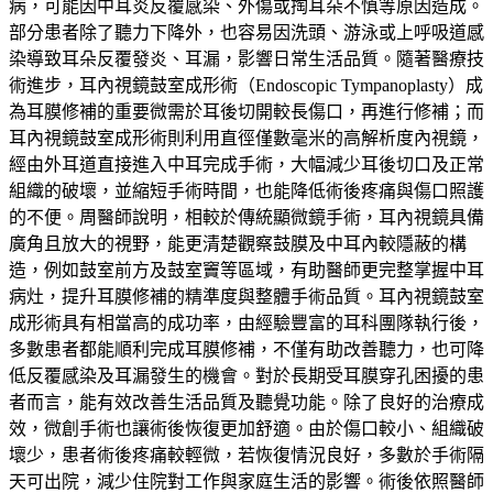
病，可能因中耳炎反覆感染、外傷或掏耳朵不慎等原因造成。
部分患者除了聽力下降外，也容易因洗頭、游泳或上呼吸道感
染導致耳朵反覆發炎、耳漏，影響日常生活品質。隨著醫療技
術進步，耳內視鏡鼓室成形術（Endoscopic Tympanoplasty）成
為耳膜修補的重要微需於耳後切開較長傷口，再進行修補；而
耳內視鏡鼓室成形術則利用直徑僅數毫米的高解析度內視鏡，
經由外耳道直接進入中耳完成手術，大幅減少耳後切口及正常
組織的破壞，並縮短手術時間，也能降低術後疼痛與傷口照護
的不便。周醫師說明，相較於傳統顯微鏡手術，耳內視鏡具備
廣角且放大的視野，能更清楚觀察鼓膜及中耳內較隱蔽的構
造，例如鼓室前方及鼓室竇等區域，有助醫師更完整掌握中耳
病灶，提升耳膜修補的精準度與整體手術品質。耳內視鏡鼓室
成形術具有相當高的成功率，由經驗豐富的耳科團隊執行後，
多數患者都能順利完成耳膜修補，不僅有助改善聽力，也可降
低反覆感染及耳漏發生的機會。對於長期受耳膜穿孔困擾的患
者而言，能有效改善生活品質及聽覺功能。除了良好的治療成
效，微創手術也讓術後恢復更加舒適。由於傷口較小、組織破
壞少，患者術後疼痛較輕微，若恢復情況良好，多數於手術隔
天可出院，減少住院對工作與家庭生活的影響。術後依照醫師