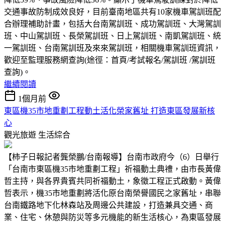
交通事故防制成效良好，目前臺南地區共有10家機車駕訓班配
合辦理補助計畫，包括大台南駕訓班、成功駕訓班、大灣駕訓
班、中山駕訓班、長榮駕訓班、日上駕訓班、南凱駕訓班、統
一駕訓班、台南駕訓班及來來駕訓班，相關機車駕訓班資訊，
歡迎至監理服務網查詢(途徑：首頁/考試報名/駕訓班 /駕訓班
查詢)。
繼續閱讀
1個月前
東區機35市地重劃工程動土活化榮家舊址 打造東區發展新核
心
觀光旅遊
生活綜合
【柿子日報記者龔榮鵬/台南報導】台南市政府今（6）日舉行
「台南市東區機35市地重劃工程」祈福動土典禮，由市長黃偉
哲主持，與各界貴賓共同祈福動土，象徵工程正式啟動。黃偉
哲表示，機35市地重劃將活化原台南榮譽國民之家舊址，串聯
台南鐵路地下化林森站及周邊公共建設，打造兼具交通、商
業、住宅、休憩與防災等多元機能的新生活核心，為東區發展