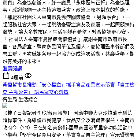
家貞」為憂協創辦人，綠一議員「永康區朱正軒」為憂協理
事，感謝能夠一起主持這場盛會，政治上原本對立的藍綠，
「卻能在社團法人臺南市憂鬱症關懷協會 ，另類融合」，一
起服務社會大眾，一起幫助憂鬱症病友及家屬，一起照顧扶持
弱勢 ，讓大多數市民，生活平靜有希望，融合協調更心安。
「 社團法人臺南市憂鬱症關懷協會 」感謝臺南市政府市長
室、各局處室，暨衆多民間單位及個人，憂協理監事幹部們及
志工群。再次感謝各界一起協力促成這次活動，共襄盛舉，期
盼有美好的未來。
繼續閱讀
4週前
黃偉哲市長推動「安心標章」攜手食品產業宣示落實「自主檢
查 主動公告」 讓民眾安心選擇
衛生局
生活綜合
【柿子日報記者李玲/台南報導】 因應中聯大豆沙拉油苯駢芘
超標事件，為維護市民健康、食品安全及消費者權益，臺南市
政府今（7/9）日在知名美食街-國華商圈淺草里多功能活動中
心舉辦「堅守全民食用安全，落實食品自主管理」宣示暨簽署