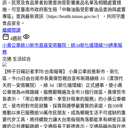
訊，民眾及食品業者如需查詢受影響產品名單及相關處置措
施，可至臺南市政府衛生局「中聯油脂受影響油品查詢與處置
專區」查詢最新資訊（https://health.tainan.gov.tw/），共同守護
食品安全。
繼續閱讀
4週前
小黃公車綠33新市直達安南醫院、綠34新化循環線7/9通車服
務
交通
生活綜合
【柿子日報記者李玲/台南報導】 小黃公車前進新市、新化
區，今(9)日由台南市長黃偉哲親自宣布新路線綠 33（潭頂代
天府－安南醫院）、綠 34（新化循環線）正式通車，使小黃
公車增為46條路線，服務範疇遍及全市31個行政區。黃偉哲市
長表示，「用公車的票價、享受計程車的服務」的小黃公車模
式，是市府對市民就醫、採買與通學最實質的承諾，自108年
推動以來已服務逾50萬市民朋友，成為鄉親生活不可或缺的重
要代步工具，將持續致力讓大台南每個角落都能享有綿密且溫
暖的公共運輸路網。交通局長王銘德表示，交通局藉由與在地