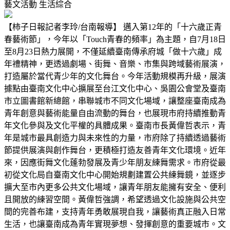
藝文活動
生活綜合
【柿子日報記者李玲/台南報導】 邁入第12年的「十六歲正青
春藝術節」，今年以「Touch青春的頻率」為主題，自7月18日
至8月23日熱力展開，不僅延續臺南傳承府城「做十六歲」成
年禮精神，更透過劇場、街舞、音樂、市集與跨域藝術展演，
打造屬於當代青少年的文化舞台。今年活動規模再升級，展演
據點由臺南文化中心擴展至台江文化中心、吳園公會堂及臺南
市立圖書館新總館，串聯城市不同文化場域，讓整座臺南成為
青年創意與藝術能量自由流動的舞台，也展現市府持續推動青
年文化參與及文化平權的具體成果。臺南市長黃偉哲表示，青
年是城市最具創造力與未來性的力量，市府除了持續透過藝術
節提供展演與創作舞台，更積極打造友善青年文化環境。近年
來，因應街舞文化蓬勃發展及青少年朋友練舞需求。市府從最
初從文化局自臺南文化中心開始規劃建置公共練舞鏡，並逐步
擴大至市內更多公共文化場域，讓青年朋友能擁有安全、便利
且開放的練習空間。黃偉哲強調，希望透過文化設施與公共空
間的完善布建，支持青年勇敢展現自我，讓藝術真正融入日常
生活，也讓臺南成為青年實現夢想、發揮創意的重要城市。文