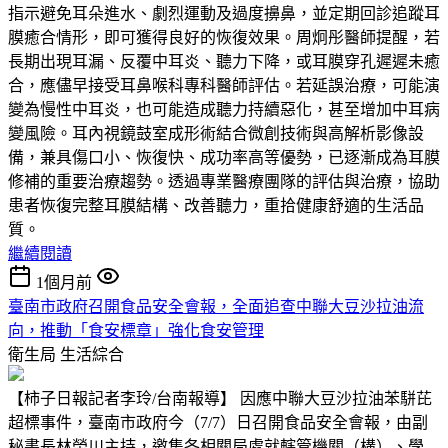
指示避免耳朵進水、劇烈運動及過度擤鼻，並定期回診追蹤耳
膜癒合情形，即可獲得良好的恢復效果。周炯彤醫師提醒，若
長期出現耳漏、反覆中耳炎、聽力下降，或耳膜穿孔遲遲未癒
合，應儘早接受耳鼻喉科專科醫師評估。若延誤治療，可能演
變為慢性中耳炎，也可能造成聽力持續惡化，甚至增加中耳病
變風險。耳內視鏡鼓室成形術結合微創技術與高解析影像設
備，兼具傷口小、恢復快、成功率高等優勢，已逐漸成為耳膜
修補的重要治療趨勢。透過專業醫療團隊的評估與治療，協助
患者恢復完整耳膜結構、改善聽力，重拾健康舒適的生活品
質。
繼續閱讀
1個月前
臺南市政府召開食品安全會報，全面追查中聯大豆沙拉油流
向，推動「食安標章」強化食安管理
衛生局
生活綜合
【柿子日報記者李玲/台南報導】 因應中聯大豆沙拉油苯駢芘
超標事件，臺南市政府今（7/7）日召開食品安全會報，由副
秘書長林榮川主持，邀集各相關局處就轄管機關（構）、學