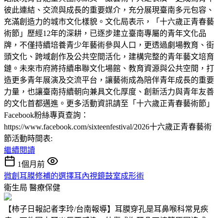
彼此連結、交流與成長的重要媒介，充分展現臺南多元包容、
充滿創造力的城市文化樣貌。文化局表示，「十六歲正青春藝
術節」歷經12年的深耕，已逐步建立臺南專屬的青年文化品
牌，不僅持續培養青少年藝術參與人口，更透過劇場教育、街
頭文化、跨域創作及公共空間活化，建構完整的青年藝文培育
鏈。未來市府將持續串聯文化場館、教育資源與公共空間，打
造更多青年展演及交流平台，讓藝術成為陪伴青年成長的重要
力量，也讓臺南持續朝向兼具文化厚度、創新活力與青年友善
的文化首都邁進。更多活動資訊請至「十六歲正青春藝術節」
Facebook粉絲專頁查詢：
https://www.facebook.com/sixteenfestival/2026十六歲正青春藝術
節活動時間表:
繼續閱讀
1個月前
微創耳膜修補的選擇耳內視鏡鼓室成形術
衛生局
醫療保健
【柿子日報記者李玲/台南報導】耳膜穿孔是耳鼻喉科常見疾