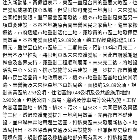
注入新動能。黃偉哲表示，東區一直是台南的重要文教區，也
是發展成熟的核心區域，但受限於可開發土地有限，未來發展
空間相對受限。繼平實營區開發後，機35市地重劃是東區另一
項重要建設，本案基地為原台南榮譽國民之家舊址，隨榮家搬
遷後，市府透過市地重劃活化土地，讓珍貴的市區土地發揮更
高效益。本案開發面積約5.9189公頃，總工程經費約2億5,185
萬元，雖然因位於市區施工、工期較長，預計118年2月完工，
但若不及早推動，將限制東區未來整體發展，因此市府感謝退
輔會及各界支持，讓重劃工程順利展開。未來完工後，將增設
活動中心、公園、排水設施等公共建設，進一步提升都市機能
與市民生活品質。地政局表示，機35市地重劃區基地位於崇明
路、榮譽街及未來林森地下車站周邊，面積約5.9189公頃，規
劃商業區約2.53公頃、住宅區約0.48公頃及公共設施用地約
2.90公頃，包括公園、廣場、道路及停車場等公共設施。工程
內容涵蓋整地、道路、排水、污水、自來水、共同管道及景觀
等工程，透過整體開發提升土地利用效益，完善都市基礎建
設，並串聯林森站周邊生活圈，打造東區未來發展新核心。地
政局指出，本案除改善交通及公共設施外，也兼顧歷史紋理與
環境永續，規劃保留及移植基地部分既有喬木，打造榕園廣