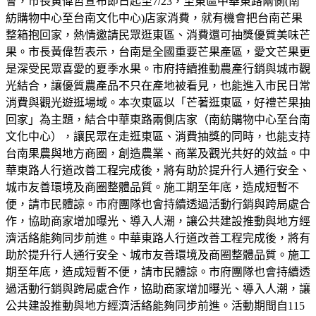
會，市長黃偉哲宣布即日起至7/23，至東區中華東路兩側(南
紡購物中心至台南文化中心)店家消費，就有機會把台南芒果
整箱抱回家，熱情邀請民眾逛東區、消費還可抽獎優質美味芒
果。市長黃偉哲表示，台南是全國重要芒果產區，愛文芒果更
是深受民眾喜愛的夏季水果。市府持續推動農產行銷與城市觀
光結合，讓優質農產品不只在產地被看見，也能進入市民日常
消費與觀光遊逛場域。本次東區以「芒著逛東區，好禮芒果抽
回家」為主題，結合中華東路兩側店家（南紡購物中心至台南
文化中心），讓民眾在走逛東區、消費抽獎的同時，也能支持
台南果農與地方商圈，創造農業、商業及觀光共好的效益。中
華東路人行道改善工程完成後，將有助於提升行人通行安全、
城市友善環境及商圈整體品質。施工期至年底，造成短暫不
便，請市民體諒。市府團隊也會持續透過活動行銷與跨局處合
作，協助商家增加曝光、導入人潮，讓公共建設推動與地方經
濟活絡能夠同步前進。中華東路人行道改善工程完成後，將有
助於提升行人通行安全、城市友善環境及商圈整體品質。施工
期至年底，造成短暫不便，請市民體諒。市府團隊也會持續透
過活動行銷與跨局處合作，協助商家增加曝光、導入人潮，讓
公共建設推動與地方經濟活絡能夠同步前進。活動期間自115