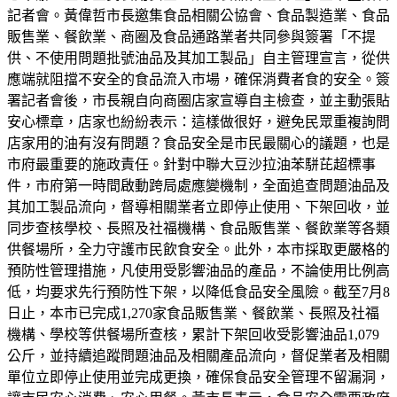
記者會。黃偉哲市長邀集食品相關公協會、食品製造業、食品
販售業、餐飲業、商圈及食品通路業者共同參與簽署「不提
供、不使用問題批號油品及其加工製品」自主管理宣言，從供
應端就阻擋不安全的食品流入市場，確保消費者食的安全。簽
署記者會後，市長親自向商圈店家宣導自主檢查，並主動張貼
安心標章，店家也紛紛表示：這樣做很好，避免民眾重複詢問
店家用的油有沒有問題？食品安全是市民最關心的議題，也是
市府最重要的施政責任。針對中聯大豆沙拉油苯駢芘超標事
件，市府第一時間啟動跨局處應變機制，全面追查問題油品及
其加工製品流向，督導相關業者立即停止使用、下架回收，並
同步查核學校、長照及社福機構、食品販售業、餐飲業等各類
供餐場所，全力守護市民飲食安全。此外，本市採取更嚴格的
預防性管理措施，凡使用受影響油品的產品，不論使用比例高
低，均要求先行預防性下架，以降低食品安全風險。截至7月8
日止，本市已完成1,270家食品販售業、餐飲業、長照及社福
機構、學校等供餐場所查核，累計下架回收受影響油品1,079
公斤，並持續追蹤問題油品及相關產品流向，督促業者及相關
單位立即停止使用並完成更換，確保食品安全管理不留漏洞，