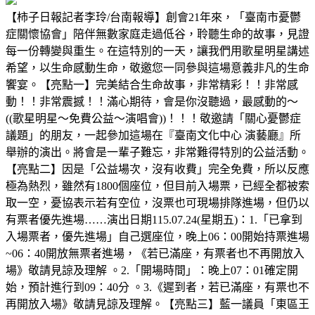
【柿子日報記者李玲/台南報導】創會21年來，「臺南市憂鬱
症關懷協會」陪伴無數家庭走過低谷，聆聽生命的故事，見證
每一份轉變與重生。在這特別的一天，讓我們用歌星明星講述
希望，以生命感動生命，敬邀您一同參與這場意義非凡的生命
饗宴。【亮點一】完美結合生命故事，非常精彩！！非常感
動！！非常震撼！！滿心期待，會是你沒聽過，最感動的～
((歌星明星～免費公益～演唱會))！！！敬邀請「關心憂鬱症
議題」的朋友，一起參加這場在『臺南文化中心 演藝廳』所
舉辦的演出。將會是一輩子難忘，非常難得特別的公益活動。
【亮點二】因是「公益場次，沒有收費」完全免費，所以反應
極為熱烈，雖然有1800個座位，但目前入場票，已經全都被索
取一空，憂協表示若有空位，沒票也可現場排隊進場，但仍以
有票者優先進場……演出日期115.07.24(星期五)：1.「已拿到
入場票者，優先進場」自己選座位，晚上06：00開始持票進場
~06：40開放無票者進場，《若已滿座，有票者也不再開放入
場》敬請見諒及理解 。2.「開場時間」：晚上07：01確定開
始，預計進行到09：40分 。3.《遲到者，若已滿座，有票也不
再開放入場》敬請見諒及理解。【亮點三】藍一議員「東區王