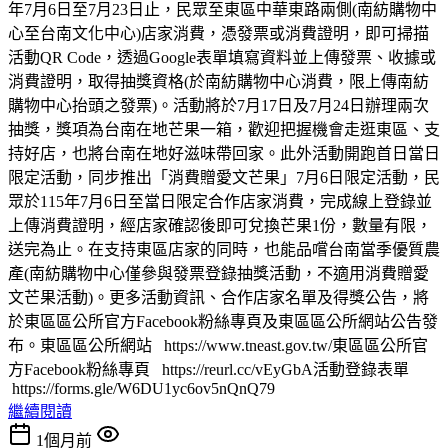
年7月6日至7月23日止，民眾至東區中華東路兩側(南紡購物中
心至台南文化中心)店家消費，憑發票或消費證明，即可掃描
活動QR Code，透過Google表單填寫資料並上傳發票、收據或
消費證明，取得抽獎資格(於南紡購物中心消費，限上傳南紡
購物中心抬頭之發票)。活動將於7月17日及7月24日辦理兩次
抽獎，獎項為台南在地芒果一箱，歡迎把握機會走逛東區、支
持好店，也將台南在地好滋味帶回家。此外活動開跑首日當日
限定活動，同步推出「消費贈愛文芒果」7月6日限定活動，民
眾於115年7月6日至當日限定合作店家消費，完成線上登錄並
上傳消費證明，經店家確認後即可兌換芒果1份，數量有限，
送完為止。在支持東區店家的同時，也能品嚐台南當季優質農
產(南紡購物中心僅參與發票登錄抽獎活動，不適用消費贈愛
文芒果活動)。更多活動資訊、合作店家名單及得獎公告，將
於東區區公所官方Facebook粉絲專頁及東區區公所網站公告發
布。東區區公所網站 https://www.tneast.gov.tw/東區區公所官
方Facebook粉絲專頁 https://reurl.cc/vEyGbA活動登錄表單
https://forms.gle/W6DU1yc6ov5nQnQ79
繼續閱讀
1個月前