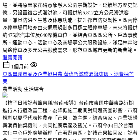
場，並將原榮家花磚意象融入公園景觀設計，延續地方歷史記
憶；另設置複合式滯洪池，可提供約5,812立方公尺滯洪容
量，兼具防洪、生態及休憩功能，提升都市防災韌性。區內停
28停車場用地亦由交通局規劃多目標立體停車場，未來將提供
約475席汽車位及640席機車位，並結合東區區公所、戶政事務
所、運動中心、活動中心及商場等公共服務設施，滿足林森站
周邊停車及多元公共服務需求，形塑東區城市更新的新典範。
繼續閱讀
1個月前
東區串聯商圈及企業挺果農 黃偉哲邀盛夏逛東區、消費抽芒
果
農業活動
生活綜合
【柿子日報記者龔榮鵬/台南報導】台南市東區中華東路近期
進行人行道改善工程，為降低施工期間對周邊商圈影響，市府
規劃以夏季代表性農產「芒果」為主題，結合店家、企業認購
與消費抽獎機制，共同推廣農產及觀光。市府今(6)日於台南
文化中心戶外廣場辦理「芒著逛東區，好禮芒果抽回家」記者