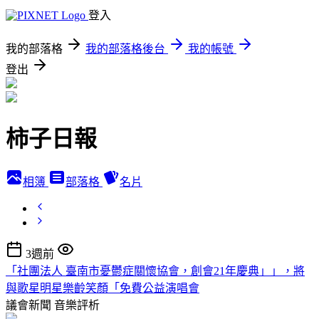
登入
我的部落格
我的部落格後台
我的帳號
登出
柿子日報
相簿
部落格
名片
3週前
「社團法人 臺南市憂鬱症關懷協會，創會21年慶典」」，將
與歌星明星樂齡笑顏「免費公益演唱會
議會新聞
音樂評析