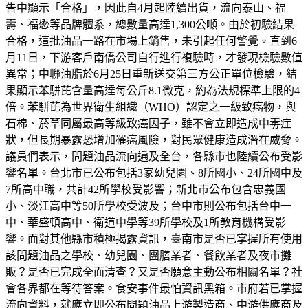
告中顯示「合格」，因此自4月起陸續出貨，流向泰山、福
壽、福懋等品牌體系，總數量高達1,300公噸。由於初驗結果
合格，這批油品一路在市場上銷售，未引起任何警覺。直到6
月11日，下游客戶南僑公司自行進行複驗時，才發現檢驗數值
異常；中聯油脂於6月25日重新送交第三方公正單位檢驗，結
果顯示苯駢芘含量高達每公斤8.1微克，約為法規標準上限的4
倍。苯駢芘為世界衛生組織（WHO）認定之一級致癌物，與
石棉、菸草同屬最高等級致癌因子，雖不會立即造成中毒症
狀，但長期暴露恐增加罹癌風險，對民眾健康造成潛在威脅。
議員們表示，問題油品流向遍及全台，各縣市也陸續公布受影
響名單。台北市已公布包括3家幼兒園、8所國小、24所國中及
7所高中職，共計42所學校受影響；新北市公布包含忠義國
小、淡江高中等50所學校受波及；台中市則公布包括台中一
中、華盛頓高中、衛道中學等39所學校及1所教育機構受影
響。面對其他縣市積極揭露資訊，臺南市是否已掌握所有使用
該問題油品之學校、幼兒園、團膳業者、餐飲業者及夜市攤
販？是否已完成全面清查？又是否願意主動公布相關名單？社
會各界都在等待答案。食安事件最怕資訊黑箱。市府若已掌握
流向資料，就應立即公布問題油品上游製造商、中游供應商及