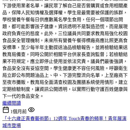
下游使用業者名單，讓民眾了解自己是否曾購買或食用相關產
品，保障人民知情權及選擇權。學生是最需要被保護的族群，
學校營養午餐每日供應數萬名學生食用，任何一個環節出問
題，都可能影響孩子健康。資訊透明不是製造恐慌，而是展現
政府負責任的態度。此外，三位議員共同要求教育局強化校園
食品安全管理機制，未來所有營養午餐得標廠商應比照更高食
安標準，至少每半年主動提送油品檢驗報告，並將檢驗結果送
教育局備查，同時公開於相關平台供家長查詢監督；若檢驗結
果不符規定，應立即停止使用並依法究責。議員們最後強調，
食品安全沒有妥協空間，學生健康更不容任何風險。呼籲衛生
局立即公布問題油品上、中、下游完整流向名單，上至廠商下
至夜市攤販，教育局全面清查校園及團膳系統使用情形，建立
定期檢驗制度，讓資訊公開透明，以實際行動守護百姓健康與
下一代的食品安全。
繼續閱讀
1個月前
「十六歲正青春藝術節」12週年 Touch青春的頻率！青年展演
城市登場