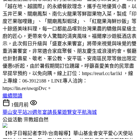
「越在地、越國際」的永續餐飲理念，攜手在地優質小農，以
玉井芒果、關廟鳳梨、南化火龍果等鮮甜果物入菜，製成「印
度芒果咖哩雞」、「關廟鳳梨蝦球」、「紅龍果海鮮炒飯」等
十餘道美味料理，每一口都能品嚐到台灣果農的驕傲與星級主
廚的匠心，更帶來令人驚豔的清爽風味。福爾摩沙遊艇酒店表
示，此次假日升級與「盛夏水果饗宴」將帶來視覺與味覺的雙
重消暑饗宴，非常適合家庭聚餐、朋友慶生或浪漫約會。餐廳
也針對壽星、敬老、軍公教、安平區、安南區民眾等做出限定
優惠6折起，由於暑假期間訂位踴躍，呼籲喜愛美食的民眾盡
早提早預約，以免向隅。線上訂位：https://reurl.cc/lar1kl ，線
上專線：06-3912188，LINE專人洽詢：
https://lin.ee/uwqpDvc。
繼續閱讀
1個月前
華山安平站20週年宴請長輩遊覽安平航海城
公益活動
宗教超自然
【柿子日報記者李玲/台南報導】華山基金會安平愛心天使站