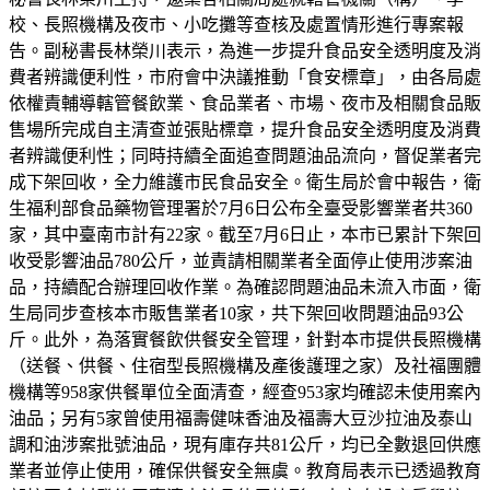
校、長照機構及夜市、小吃攤等查核及處置情形進行專案報
告。副秘書長林榮川表示，為進一步提升食品安全透明度及消
費者辨識便利性，市府會中決議推動「食安標章」，由各局處
依權責輔導轄管餐飲業、食品業者、市場、夜市及相關食品販
售場所完成自主清查並張貼標章，提升食品安全透明度及消費
者辨識便利性；同時持續全面追查問題油品流向，督促業者完
成下架回收，全力維護市民食品安全。衛生局於會中報告，衛
生福利部食品藥物管理署於7月6日公布全臺受影響業者共360
家，其中臺南市計有22家。截至7月6日止，本市已累計下架回
收受影響油品780公斤，並責請相關業者全面停止使用涉案油
品，持續配合辦理回收作業。為確認問題油品未流入市面，衛
生局同步查核本市販售業者10家，共下架回收問題油品93公
斤。此外，為落實餐飲供餐安全管理，針對本市提供長照機構
（送餐、供餐、住宿型長照機構及產後護理之家）及社福團體
機構等958家供餐單位全面清查，經查953家均確認未使用案內
油品；另有5家曾使用福壽健味香油及福壽大豆沙拉油及泰山
調和油涉案批號油品，現有庫存共81公斤，均已全數退回供應
業者並停止使用，確保供餐安全無虞。教育局表示已透過教育