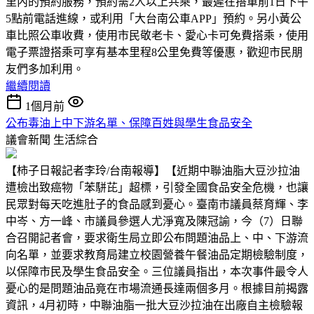
里內的預約服務，預約需2人以上共乘，最遲在搭車前1日下午
5點前電話進線，或利用「大台南公車APP」預約。另小黃公
車比照公車收費，使用市民敬老卡、愛心卡可免費搭乘，使用
電子票證搭乘可享有基本里程8公里免費等優惠，歡迎市民朋
友們多加利用。
繼續閱讀
1個月前
公布毒油上中下游名單、保障百姓與學生食品安全
議會新聞
生活綜合
【柿子日報記者李玲/台南報導】【近期中聯油脂大豆沙拉油
遭檢出致癌物「苯駢芘」超標，引發全國食品安全危機，也讓
民眾對每天吃進肚子的食品感到憂心。臺南市議員蔡育輝、李
中岑、方一峰、市議員參選人尤淨寬及陳冠諭，今（7）日聯
合召開記者會，要求衛生局立即公布問題油品上、中、下游流
向名單，並要求教育局建立校園營養午餐油品定期檢驗制度，
以保障市民及學生食品安全。三位議員指出，本次事件最令人
憂心的是問題油品竟在市場流通長達兩個多月。根據目前揭露
資訊，4月初時，中聯油脂一批大豆沙拉油在出廠自主檢驗報