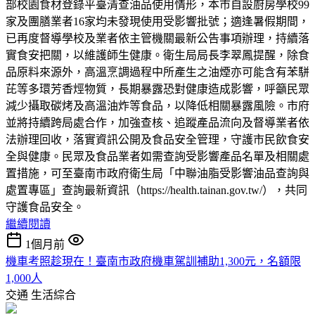
部校園食材登錄平臺清查油品使用情形，本市自設廚房學校99
家及團膳業者16家均未發現使用受影響批號；適逢暑假期間，
已再度督導學校及業者依主管機關最新公告事項辦理，持續落
實食安把關，以維護師生健康。衛生局局長李翠鳳提醒，除食
品原料來源外，高溫烹調過程中所產生之油煙亦可能含有苯駢
芘等多環芳香烴物質，長期暴露恐對健康造成影響，呼籲民眾
減少攝取碳烤及高溫油炸等食品，以降低相關暴露風險。市府
並將持續跨局處合作，加強查核、追蹤產品流向及督導業者依
法辦理回收，落實資訊公開及食品安全管理，守護市民飲食安
全與健康。民眾及食品業者如需查詢受影響產品名單及相關處
置措施，可至臺南市政府衛生局「中聯油脂受影響油品查詢與
處置專區」查詢最新資訊（https://health.tainan.gov.tw/），共同
守護食品安全。
繼續閱讀
1個月前
機車考照趁現在！臺南市政府機車駕訓補助1,300元，名額限
1,000人
交通
生活綜合