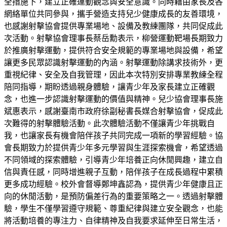
全措施下，建立正確運動觀念與安全意識。同時藉由家長及各
網絡單位共同參與，攜手營造支持兒少健康成長的友善環境，
也感謝射擊協會提供專業場地、設備及教練團隊，共同促成此
次活動。射擊協會理事長蔡岳勳表示，柳營運動靶場長期致力
於推廣射擊運動，提供符合安全規範的專業場地與設備，希望
讓更多民眾認識射擊運動的內涵。射擊運動除講求技術外，更
重視紀律、安全及自我管理，因此本次特別安排專業教練全程
陪同指導，期盼透過親身體驗，讓青少年及家長建立正確觀
念，也進一步認識射擊運動的價值與精神。兒少協會理事長施
斌惠表示，感謝臺南市政府徐副秘書長媒合射擊協會，促成此
次難得的射擊體驗活動。此次體驗活動不僅讓青少年挑戰自
我，也讓家長有機會陪伴孩子共同完成一項新的學習經驗。協
會長期致力於提供青少年多元學習與生涯探索機會，希望透過
不同領域的探索體驗，引導青少年培養正向休閒興趣，建立自
信與責任感，同時增進親子互動，陪伴孩子在成長過程中累積
更多成功經驗。校外會督導鄭坤鑫認為，提供青少年健康且正
向的休閒活動，是預防偏差行為的重要策略之一。透過射擊體
驗，學生不僅學習遵守規範、尊重紀律與建立安全觀念，也能
將活動培養的專注力、自律精神及自我要求延伸至日常生活，