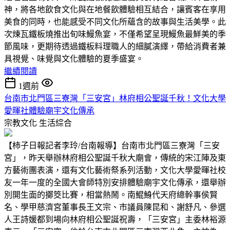
神，將各地飲食文化與在地餐飲體驗相互結合，讓賓客在享用
美食的同時，也能感受不同文化所蘊含的故事與生活美學。此
次煉瓦鐵板燒推出旬味鰻魚宴，不僅希望呈現鰻魚最鮮美的季
節風味，更期待透過鐵板料理職人的細膩演繹，帶給消費者兼
具視覺、味覺與文化體驗的夏季盛宴。
繼續閱讀
1週前
台南市北門區三寮灣「三安宮」林府相公聖誕千秋！文化大學
愛暉社體驗廟宇文化傳承
宗教文化
生活綜合
【柿子日報記者李玲/台南報導】台南市北門區三寮灣「三安
宮」，昨天舉辦林府相公聖誕千秋大廟會，傳統的宋江陣及東
方藝術團表演，還有文化藝術祭系列活動，文化大學愛暉社校
友一年一度的全國大會師特別安排體驗廟宇文化傳承，還舉辦
別開生面的擲筊比賽，相當熱鬧。南鯤鯓代天府總幹事侯賢
名、學甲慈濟宮董事長王文宗、市議員陳昆和、謝舒凡、參選
人王詩媛都到場向林府相公聖誕祝壽，「三安宮」主委林裕源