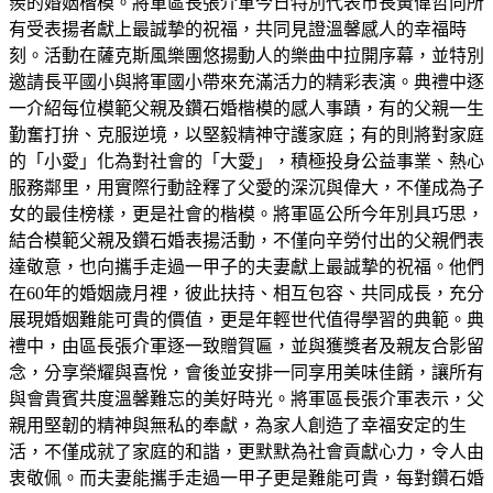
羨的婚姻楷模。將軍區長張介軍今日特別代表市長黃偉哲向所
有受表揚者獻上最誠摯的祝福，共同見證溫馨感人的幸福時
刻。活動在薩克斯風樂團悠揚動人的樂曲中拉開序幕，並特別
邀請長平國小與將軍國小帶來充滿活力的精彩表演。典禮中逐
一介紹每位模範父親及鑽石婚楷模的感人事蹟，有的父親一生
勤奮打拚、克服逆境，以堅毅精神守護家庭；有的則將對家庭
的「小愛」化為對社會的「大愛」，積極投身公益事業、熱心
服務鄰里，用實際行動詮釋了父愛的深沉與偉大，不僅成為子
女的最佳榜樣，更是社會的楷模。將軍區公所今年別具巧思，
結合模範父親及鑽石婚表揚活動，不僅向辛勞付出的父親們表
達敬意，也向攜手走過一甲子的夫妻獻上最誠摯的祝福。他們
在60年的婚姻歲月裡，彼此扶持、相互包容、共同成長，充分
展現婚姻難能可貴的價值，更是年輕世代值得學習的典範。典
禮中，由區長張介軍逐一致贈賀匾，並與獲獎者及親友合影留
念，分享榮耀與喜悅，會後並安排一同享用美味佳餚，讓所有
與會貴賓共度溫馨難忘的美好時光。將軍區長張介軍表示，父
親用堅韌的精神與無私的奉獻，為家人創造了幸福安定的生
活，不僅成就了家庭的和諧，更默默為社會貢獻心力，令人由
衷敬佩。而夫妻能攜手走過一甲子更是難能可貴，每對鑽石婚