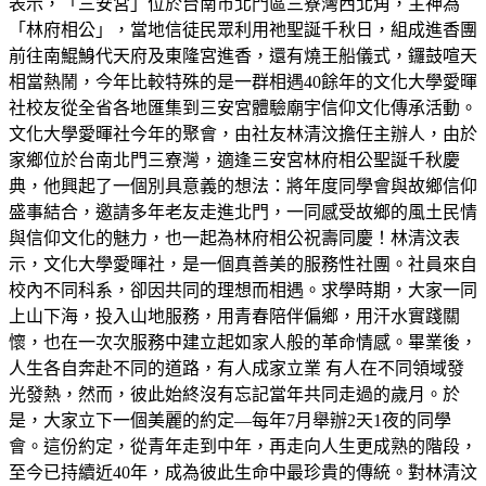
表示，「三安宮」位於台南市北門區三寮灣西北角，主神為
「林府相公」，當地信徒民眾利用祂聖誕千秋日，組成進香團
前往南鯤鯓代天府及東隆宮進香，還有燒王船儀式，鑼鼓喧天
相當熱鬧，今年比較特殊的是一群相遇40餘年的文化大學愛暉
社校友從全省各地匯集到三安宮體驗廟宇信仰文化傳承活動。
文化大學愛暉社今年的聚會，由社友林清汶擔任主辦人，由於
家鄉位於台南北門三寮灣，適逢三安宮林府相公聖誕千秋慶
典，他興起了一個別具意義的想法：將年度同學會與故鄉信仰
盛事結合，邀請多年老友走進北門，一同感受故鄉的風土民情
與信仰文化的魅力，也一起為林府相公祝壽同慶！林清汶表
示，文化大學愛暉社，是一個真善美的服務性社團。社員來自
校內不同科系，卻因共同的理想而相遇。求學時期，大家一同
上山下海，投入山地服務，用青春陪伴偏鄉，用汗水實踐關
懷，也在一次次服務中建立起如家人般的革命情感。畢業後，
人生各自奔赴不同的道路，有人成家立業 有人在不同領域發
光發熱，然而，彼此始終沒有忘記當年共同走過的歲月。於
是，大家立下一個美麗的約定—每年7月舉辦2天1夜的同學
會。這份約定，從青年走到中年，再走向人生更成熟的階段，
至今已持續近40年，成為彼此生命中最珍貴的傳統。對林清汶