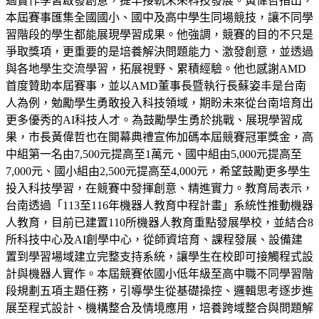
過實作學習啟發創意，提早接軌未來科技發展。黃偉哲指出，
本屆賽事匯集全國國小、國中及高中學生同場競技，讓不同學
習階段的學生都能展現學習成果。他強調，競賽的目的不只是
爭取獎項，更重要的是培養解決問題能力、激發創意，並透過
與各地學生交流學習，拓展視野、累積經驗。他也感謝AMD
首度贊助本屆賽事，並以AMD董事長暨執行長蘇姿丰是台南
人為例，勉勵學生勇敢投入科技領域，期盼未來從台南培育出
更多優秀的AI科技人才。為鼓勵學生勇於挑戰、展現學習成
果，市長黃偉哲也在開幕典禮宣佈加碼本屆競賽冠軍獎金，高
中組第一名由7,500元提高至1萬元、國中組由5,000元提高至
7,000元、國小組由2,500元提高至4,000元，希望鼓勵更多學生
投入科技學習，在競賽中發揮創意、精進實力。教育局表示，
台南透過「113至116年機器人教育中程計畫」系統性推動機器
人教育，目前已建置110所機器人教育重點發展學校，並結合8
所科技中心及AI創學中心，從師資培育、課程發展、設備建
置到學習場域建立完整支持系統，讓學生在校即可接觸程式設
計與機器人實作。本屆競賽依國小低年級至高中職不同學習階
段規劃五項主題任務，引導學生從基礎操控、邏輯思考逐步進
展至程式設計、機構整合及情境應用，培養跨域整合與問題解