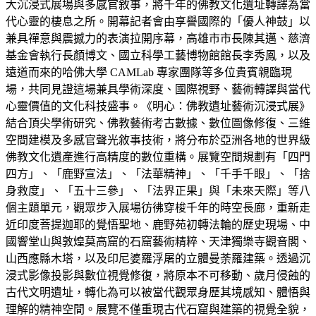
大沉浸式展場與多感官敘事，將千年的佛教文化遺址轉譯為當
代心靈的棲息之所。開幕記者會由享譽國際的「優人神鼓」以
兼具禪意與震撼力的表演拉開序幕，高雄市市長陳其邁、慈濟
基金會執行長顏博文、國立科學工藝博物館館長李秀鳳，以及
遠道而來的哈佛大學 CAMLab 專家團隊等多位貴賓親臨現
場，共同見證這場兼具學術深度、國際視野、藝術轉譯與當代
心靈價值的文化科技盛事。《明心：佛教遺址藝術沉浸式展》
結合頂尖學術研究、佛教藝術考古數據、數位圖像修復、三維
空間建模及多感官聲光敘事技術，將分布於亞洲各地的世界級
佛教文化遺產進行高精度的數位重構。展覽空間規劃有「四門
四方」、「鹿野宣法」、「法華精神」、「千手千眼」、「捨
身救度」、「五十三參」、「法界正果」與「未來天際」等八
個主題單元，觀眾步入展場彷彿穿梭千年的時空長廊，重新走
近印度菩提迦耶的覺悟聖地、鹿野苑初轉法輪的歷史現場、中
國響堂山與敦煌莫高窟的石窟藝術精粹、天津獨樂寺觀音閣、
山西應縣木塔，以及印尼婆羅浮屠的立體曼荼羅建築。透過沉
浸式影像投影與數位視覺修復，將原本不可移動、歲月侵蝕的
古代文明遺址，轉化為可以被當代觀眾身歷其境感知、體悟與
理解的精神空間。展覽不僅重現古代石窟與建築的視覺全貌，