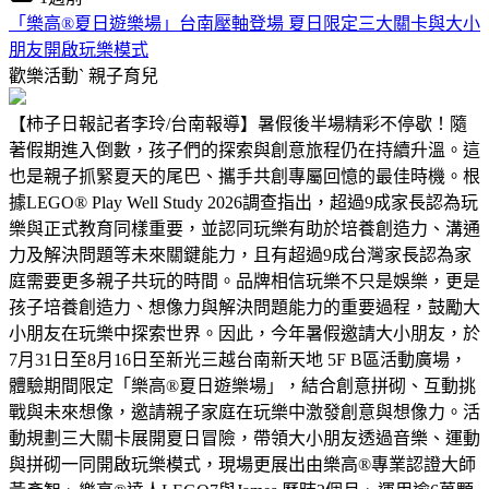
「樂高®夏日遊樂場」台南壓軸登場 夏日限定三大關卡與大小
朋友開啟玩樂模式
歡樂活動ˋ
親子育兒
【柿子日報記者李玲/台南報導】暑假後半場精彩不停歇！隨
著假期進入倒數，孩子們的探索與創意旅程仍在持續升溫。這
也是親子抓緊夏天的尾巴、攜手共創專屬回憶的最佳時機。根
據LEGO® Play Well Study 2026調查指出，超過9成家長認為玩
樂與正式教育同樣重要，並認同玩樂有助於培養創造力、溝通
力及解決問題等未來關鍵能力，且有超過9成台灣家長認為家
庭需要更多親子共玩的時間。品牌相信玩樂不只是娛樂，更是
孩子培養創造力、想像力與解決問題能力的重要過程，鼓勵大
小朋友在玩樂中探索世界。因此，今年暑假邀請大小朋友，於
7月31日至8月16日至新光三越台南新天地 5F B區活動廣場，
體驗期間限定「樂高®夏日遊樂場」，結合創意拼砌、互動挑
戰與未來想像，邀請親子家庭在玩樂中激發創意與想像力。活
動規劃三大關卡展開夏日冒險，帶領大小朋友透過音樂、運動
與拼砌一同開啟玩樂模式，現場更展出由樂高®專業認證大師