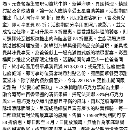
場。元素餐廳集結現切爐烤牛排、新鮮海味、異國料理、精緻
甜點及多款熱食，讓一家人盡情享受五星自助美饌。活動期間
推出「四人同行享 88 折」優惠，凡四位賓客同行（含收費兒
童）即可享餐費 88 折；活動期間分享用餐照片或影片，並完
成指定任務，更可升級享 8 折優惠。喜愛鐵板料理的饕客，則
可選擇煉瓦鐵板燒推出的海陸套餐 88 折優惠。主廚現場演繹
精湛鐵板料理技藝，將鮮甜海鮮與優質肉品完美呈現，兼具視
覺與味覺享受，為爸爸獻上一場充滿儀式感的精緻饗宴。彩豐
樓同步推出父親節限定禮遇，活動期間每桌至少一位爸爸同
行，於小吃區用餐單桌消費滿 NT$3,000；或是預訂包廂並達
包廂低消，即可享每位賓客精緻甜點乙份，讓團圓聚餐更添甜
蜜滋味。除了館內餐飲優惠外，今年 289 BAR 更推出期間限
定甜點 「父愛心語蛋糕」。以焦糖咖啡巧克力慕斯為主體，
融合葡萄柚百香果醬的清新果韻，搭配法芙娜 33%白巧克力
與55% 黑巧克力交織出濃郁且平衡的風味，再以芝麻海鹽脆
酥增添酥脆層次，呈現成熟細膩且富有層次的味蕾體驗，每一
口都蘊藏著對父親最真摯的感謝。售價 NT$988活動期間可享
88 折優惠，即日起至 8 月 7 日開放預購，無論作為家庭聚餐
後的甜蜜收尾，或帶回家與家人共享，都能為父親節增添滿滿