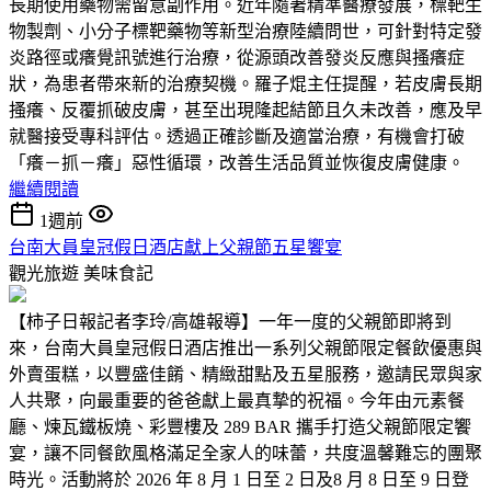
長期使用藥物需留意副作用。近年隨著精準醫療發展，標靶生
物製劑、小分子標靶藥物等新型治療陸續問世，可針對特定發
炎路徑或癢覺訊號進行治療，從源頭改善發炎反應與搔癢症
狀，為患者帶來新的治療契機。羅子焜主任提醒，若皮膚長期
搔癢、反覆抓破皮膚，甚至出現隆起結節且久未改善，應及早
就醫接受專科評估。透過正確診斷及適當治療，有機會打破
「癢－抓－癢」惡性循環，改善生活品質並恢復皮膚健康。
繼續閱讀
1週前
台南大員皇冠假日酒店獻上父親節五星饗宴
觀光旅遊
美味食記
【柿子日報記者李玲/高雄報導】一年一度的父親節即將到
來，台南大員皇冠假日酒店推出一系列父親節限定餐飲優惠與
外賣蛋糕，以豐盛佳餚、精緻甜點及五星服務，邀請民眾與家
人共聚，向最重要的爸爸獻上最真摯的祝福。今年由元素餐
廳、煉瓦鐵板燒、彩豐樓及 289 BAR 攜手打造父親節限定饗
宴，讓不同餐飲風格滿足全家人的味蕾，共度溫馨難忘的團聚
時光。活動將於 2026 年 8 月 1 日至 2 日及8 月 8 日至 9 日登