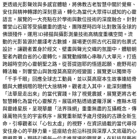
更透過光影聲效與多感官體驗，將佛教古老智慧中關於覺察、
安住與精神轉譯的深刻意涵，轉化為當代大眾得以感知的心靈
語言。展覽的一大亮點在於學術與數位技術的深度融合。針對
響堂山石窟等受損嚴重的遺址，團隊歷時四年比對散落全球的
佛頭殘件，運用3D掃描與攝影測量技術高精度重構空間。流
動的光影皆源於嚴謹考古數據，展場更仿照古代石窟的包裹式
設計，讓觀者置身於經文、壁畫與聲光交織的氛圍中，體驗朝
聖者內觀自省的心靈轉化。展覽動線精心串聯八大單元，打造
跨越時空的心靈朝聖之路。從菩提迦耶的悟道起願、鹿野苑初
轉法輪，到響堂山與敦煌莫高窟的經變圖；展覽更以獨樂寺
「千手千眼」回應全球志工動員，並以莫高窟本生故事連結骨
髓與大體捐贈的現代大捨精神。觀者走入其中，能深刻體悟
「法華是走出來」的當代實踐。除了視覺震撼，展覽更將古老
智慧轉化為當代心靈解方。展區終點透過婆羅浮屠、應縣木塔
與靈峰星辰，呈現華嚴「法界珠網」重重無盡的互攝概念，傳
達萬物共生的宇宙秩序。展覽重新賦予歲月侵蝕的古蹟全新生
命，引導觀者以「心包太虛」的視野，在資訊過載的當代尋得
安住身心的平靜力量。這座結合前沿科技與深厚人文底蘊的心
靈避風港，期待引導每一位走進展場的觀展者，在科技與藝術