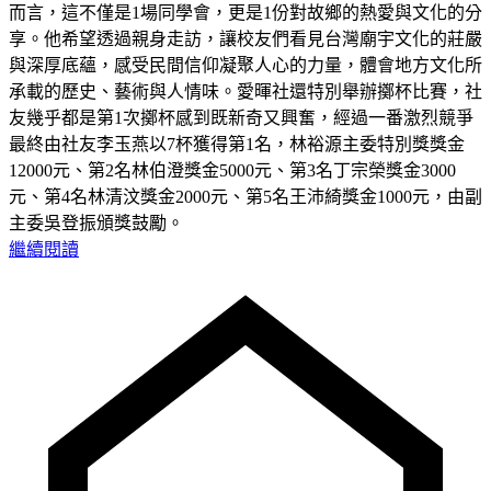
而言，這不僅是1場同學會，更是1份對故鄉的熱愛與文化的分
享。他希望透過親身走訪，讓校友們看見台灣廟宇文化的莊嚴
與深厚底蘊，感受民間信仰凝聚人心的力量，體會地方文化所
承載的歷史、藝術與人情味。愛暉社還特別舉辦擲杯比賽，社
友幾乎都是第1次擲杯感到既新奇又興奮，經過一番激烈競爭
最終由社友李玉燕以7杯獲得第1名，林裕源主委特別獎獎金
12000元、第2名林伯澄獎金5000元、第3名丁宗榮獎金3000
元、第4名林清汶獎金2000元、第5名王沛綺獎金1000元，由副
主委吳登振頒獎鼓勵。
繼續閱讀