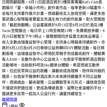
日間照顧服務。8月13日起酒店將於2樓房客專屬Kid's Club長
期展示「愛・幸福小作所」創作者作品，每季更新10幅畫作，
並每月支持畫作展示計畫，透過藝術走入旅宿空間，讓更多旅
客認識心智障礙者豐富且充滿生命力的創作能量。對大眾開放
的「藝起熱翻轉」公益畫展將於8月13日至8月29日於酒店2樓
Tactic空間展出，每日早上11時至晚間11時，免費開放參觀，8
月29日展覽至下午5時止。展覽期間同步設置文創商品專區，
收入全數由瑞復益智中心管理，支持身心障礙者持續創作。亦
將於8月22日及8月29日舉辦公益熱轉印DIY體驗活動，每日規
劃兩場，由瑞復益智中心帶領民眾親手完成藝術創作，體驗費
每人$300，全數作為中心公益收入。台南安平雅樂軒酒店贊助
活動場地、自助飲料吧及Sky觀景台體驗，希望透過互動參
與，拉近民眾與公益的距離，讓藝術成為理解、陪伴與共融的
橋梁。台南安平雅樂軒酒店表示未來將持續攜手不同公益夥
伴，透過捐血、藝術展覽、公益體驗等多元形式，讓旅宿空間
不僅提供舒適住宿，更成為傳遞善意、凝聚社會溫暖的平台，
邀請更多民眾一起加入公益行列，讓愛持續發生。
繼續閱讀
1週前