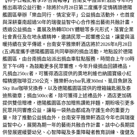
【柿子日報記者李玲/台南報導】台南安平雅樂軒酒店今年8月
推出兩項公益行動，除將於8月28日第二度攜手定情碼頭德陽
艦園區舉辦「樂血同行．情定安平」公益捐血活動外，也首度
與深耕臺南超過50年的瑞復益智中心合作推出藝術共融計畫，
透過公益捐血、畫展及熱轉印DIY體驗等多元形式，落實企業
社會責任及在地永續精神，邀請民眾一起響應公益，讓愛與溫
暖持續在安平傳遞。台南安平雅樂軒酒店將於2026年8月28日
(五)再度攜手德陽艦園區共同舉辦的捐血活動，地點設於德陽
艦園區，由台南捐血站派出捐血車駐點服務，時間自上午10時
至下午6時。為鼓勵更多民眾響應，今年升級捐血回饋禮品，
凡捐血250cc者，可獲得酒店提供的奧地利維也納國寶級小紅
帽精選咖啡豆250公克、雅樂軒drybar乳液360ml、虱目魚餅及
Sky Bar咖啡兌換券，以及德陽艦園區提供的燈箱鑰匙圈及泰
迪熊徽章；捐血500cc者，除可獲得上述禮品外，酒店更加碼
提供雙倍贈禮，德陽艦園區亦加贈熊讚乾拌麵，期盼吸引更多
民眾共同響應公益，讓每一袋熱血都成為守護生命的重要力
量。除了推動公益捐血外，台南安平雅樂軒酒店今年也與瑞復
益智中心，展開為期一年的藝術共融合作計畫，該中心長期提
供發展遲緩嬰幼兒、心智障礙及多重障礙者教育訓練、復健及