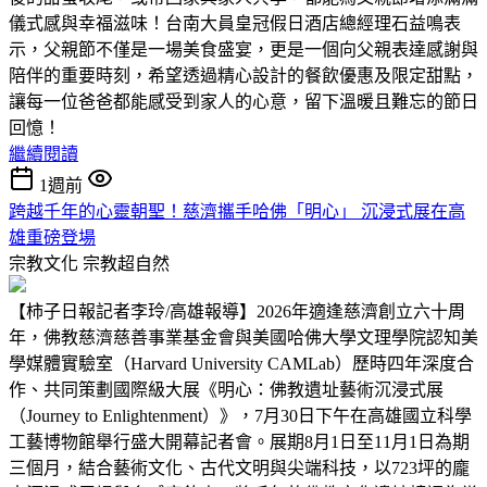
儀式感與幸福滋味！台南大員皇冠假日酒店總經理石益鳴表
示，父親節不僅是一場美食盛宴，更是一個向父親表達感謝與
陪伴的重要時刻，希望透過精心設計的餐飲優惠及限定甜點，
讓每一位爸爸都能感受到家人的心意，留下溫暖且難忘的節日
回憶！
繼續閱讀
1週前
跨越千年的心靈朝聖！慈濟攜手哈佛「明心」 沉浸式展在高
雄重磅登場
宗教文化
宗教超自然
【柿子日報記者李玲/高雄報導】2026年適逢慈濟創立六十周
年，佛教慈濟慈善事業基金會與美國哈佛大學文理學院認知美
學媒體實驗室（Harvard University CAMLab）歷時四年深度合
作、共同策劃國際級大展《明心：佛教遺址藝術沉浸式展
（Journey to Enlightenment）》，7月30日下午在高雄國立科學
工藝博物館舉行盛大開幕記者會。展期8月1日至11月1日為期
三個月，結合藝術文化、古代文明與尖端科技，以723坪的龐