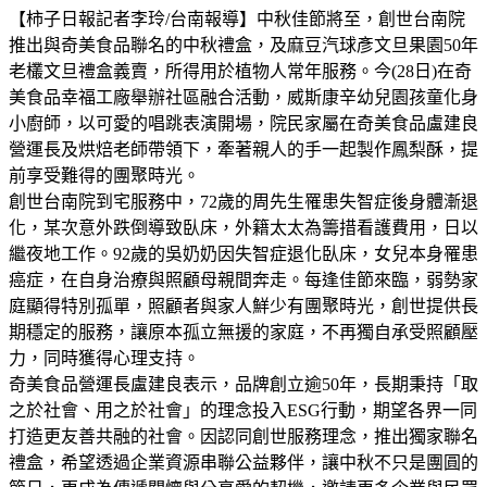
【柿子日報記者李玲/台南報導】中秋佳節將至，創世台南院
推出與奇美食品聯名的中秋禮盒，及麻豆汽球彥文旦果園50年
老欉文旦禮盒義賣，所得用於植物人常年服務。今(28日)在奇
美食品幸福工廠舉辦社區融合活動，威斯康辛幼兒園孩童化身
小廚師，以可愛的唱跳表演開場，院民家屬在奇美食品盧建良
營運長及烘焙老師帶領下，牽著親人的手一起製作鳳梨酥，提
前享受難得的團聚時光。
創世台南院到宅服務中，72歲的周先生罹患失智症後身體漸退
化，某次意外跌倒導致臥床，外籍太太為籌措看護費用，日以
繼夜地工作。92歲的吳奶奶因失智症退化臥床，女兒本身罹患
癌症，在自身治療與照顧母親間奔走。每逢佳節來臨，弱勢家
庭顯得特別孤單，照顧者與家人鮮少有團聚時光，創世提供長
期穩定的服務，讓原本孤立無援的家庭，不再獨自承受照顧壓
力，同時獲得心理支持。
奇美食品營運長盧建良表示，品牌創立逾50年，長期秉持「取
之於社會、用之於社會」的理念投入ESG行動，期望各界一同
打造更友善共融的社會。因認同創世服務理念，推出獨家聯名
禮盒，希望透過企業資源串聯公益夥伴，讓中秋不只是團圓的