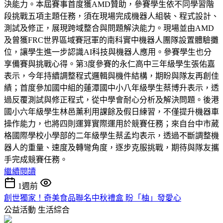
決能力。本屆賽事首度獲AMD贊助，參賽學生依不同學習階
段挑戰五項主題任務，須在現場完成機器人組裝、程式設計、
測試及修正，展現跨域整合與問題解決能力。現場並由AMD
及曾獲FRC世界區域賽冠軍的南科實中機器人團隊設置體驗攤
位，讓學生進一步認識AI科技與機器人應用。參賽學生也分
享備賽與挑戰心得。第3度參賽的永仁高中三年級學生張佑嘉
表示，今年持續調整程式邏輯與機件結構，期盼與隊友再創佳
績；首度參加國中組的蓮潭國中小八年級學生蔡博升表示，透
過反覆測試與修正程式，從中學會耐心分析及解決問題。後港
國小六年級學生林邑薰利用課餘及假日練習，不僅提升機器車
操作能力，也將四則運算實際運用於競賽任務；來自台中市葳
格國際學校小學部的二年級學生蔡孟均表示，透過不斷調整機
器人的重量、速度及轉彎角度，逐步克服挑戰，期待與隊友攜
手完成競賽任務。
繼續閱讀
1週前
創世獨家！奇美食品聯名中秋禮盒 盼「柚」發愛心
公益活動
生活綜合