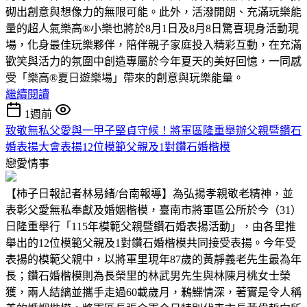
砌出創意與想像力的無限可能。此外，活潑開朗、充滿玩樂能
量的超人氣樂高®小樂也將於8月1日及8月8日驚喜現身活動現
場，化身最佳玩樂夥伴，陪伴親子家庭投入精彩互動，在充滿
歡笑與活力的氛圍中創造專屬於今年夏天的美好回憶，一同感
受「樂高®夏日遊樂場」帶來的創意與玩樂能量。
繼續閱讀
1週前
致敬無私父愛與一甲子堅貞守候！將軍區隆重舉辦父親暨鑽石
婚表揚大會表揚12位模範父親及1對鑽石婚楷模
戀愛情事
【柿子日報記者林易緒/台南報導】為弘揚孝親敬老精神，並
表彰父愛無私奉獻及婚姻楷模，臺南市將軍區公所於今（31）
日隆重舉行「115年模範父親暨鑽石婚表揚活動」，由各里推
舉出的12位模範父親及1對鑽石婚楷模共同接受表揚。今年受
表揚的模範父親中，以將軍里現年87歲的黃靜義老先生最為年
長；鑽石婚楷模則為長榮里的林武男先生與林陳月桃女士榮
獲，兩人結縭並攜手走過60載歲月，鶼鰈情深，著實是令人稱