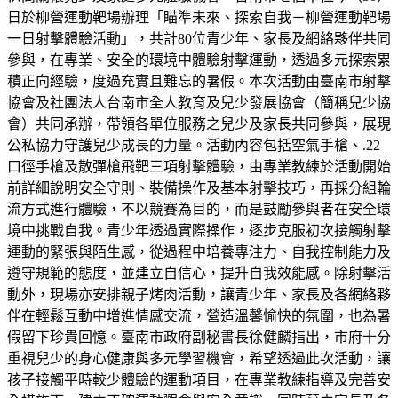
日於柳營運動靶場辦理「瞄準未來、探索自我－柳營運動靶場
一日射擊體驗活動」，共計80位青少年、家長及網絡夥伴共同
參與，在專業、安全的環境中體驗射擊運動，透過多元探索累
積正向經驗，度過充實且難忘的暑假。本次活動由臺南市射擊
協會及社團法人台南市全人教育及兒少發展協會（簡稱兒少協
會）共同承辦，帶領各單位服務之兒少及家長共同參與，展現
公私協力守護兒少成長的力量。活動內容包括空氣手槍、.22
口徑手槍及散彈槍飛靶三項射擊體驗，由專業教練於活動開始
前詳細說明安全守則、裝備操作及基本射擊技巧，再採分組輪
流方式進行體驗，不以競賽為目的，而是鼓勵參與者在安全環
境中挑戰自我。青少年透過實際操作，逐步克服初次接觸射擊
運動的緊張與陌生感，從過程中培養專注力、自我控制能力及
遵守規範的態度，並建立自信心，提升自我效能感。除射擊活
動外，現場亦安排親子烤肉活動，讓青少年、家長及各網絡夥
伴在輕鬆互動中增進情感交流，營造溫馨愉快的氛圍，也為暑
假留下珍貴回憶。臺南市政府副秘書長徐健麟指出，市府十分
重視兒少的身心健康與多元學習機會，希望透過此次活動，讓
孩子接觸平時較少體驗的運動項目，在專業教練指導及完善安