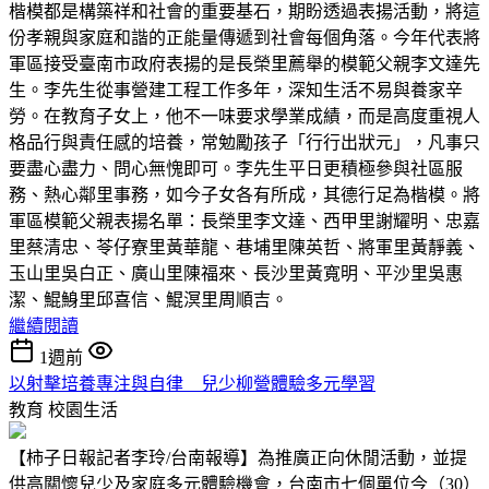
楷模都是構築祥和社會的重要基石，期盼透過表揚活動，將這
份孝親與家庭和諧的正能量傳遞到社會每個角落。今年代表將
軍區接受臺南市政府表揚的是長榮里薦舉的模範父親李文達先
生。李先生從事營建工程工作多年，深知生活不易與養家辛
勞。在教育子女上，他不一味要求學業成績，而是高度重視人
格品行與責任感的培養，常勉勵孩子「行行出狀元」，凡事只
要盡心盡力、問心無愧即可。李先生平日更積極參與社區服
務、熱心鄰里事務，如今子女各有所成，其德行足為楷模。將
軍區模範父親表揚名單：長榮里李文達、西甲里謝耀明、忠嘉
里蔡清忠、苓仔寮里黃華龍、巷埔里陳英哲、將軍里黃靜義、
玉山里吳白正、廣山里陳福來、長沙里黃寬明、平沙里吳惠
潔、鯤鯓里邱喜信、鯤溟里周順吉。
繼續閱讀
1週前
以射擊培養專注與自律 兒少柳營體驗多元學習
教育
校園生活
【柿子日報記者李玲/台南報導】為推廣正向休閒活動，並提
供高關懷兒少及家庭多元體驗機會，台南市七個單位今（30）