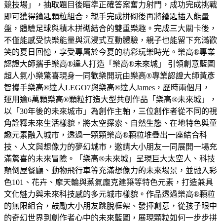
競技場」，抽取題目後瞄準正確答案奮力射門，成功完成挑戰
即可獲得鑰匙顆粒組合，親手完成拼砌後再將鑰匙插入能量
盤，體驗足球與積木拼砌結合的雙重樂趣。完成三大關卡後，
不僅能感受快樂能量與沉浸式互動體驗，親子也能留下充滿歡
笑的夏日回憶，享受專屬於今夏的精彩玩樂時光。樂高®專業
認證大師攜手樂高®達人打造「樂高®未來城」 引領創意藍圖
超人氣小樂驚喜現身一同歡樂開玩由樂高®專業認證大師黃彥
智攜手樂高®達人LEGO7與樂高®達人James，歷時兩個月，
運用逾6萬顆樂高®顆粒打造大型共創作品「樂高®未來城」，
以「30年後的未來城市」為創作主軸，三位創作者從不同的視
角詮釋未來生活樣貌，將太空探索、自然生態、在地特色與童
趣元素融入城市，透過一顆顆樂高®顆粒堆疊出一座結合科
技、人文與想像力的夢幻城市，邀請大小朋友一同展開一場充
滿驚喜的未來冒險。「樂高®未來城」呈現巨大太空人、科技
顛倒屋餐廳、動物飛行車等充滿想像力的未來場景，並融入彩
色101、花卉、摩天輪與蒸氣龐克建築等特色元素，打造兼具
文化魅力與未來科技感的多元城市樣貌。作品透過樂高®顆粒
的無限組合，鼓勵大小朋友跳脫框架、發揮創意，從孩子眼中
的奇幻世界到創作者心中的未來藍圖，展現顆粒如何一步步拼