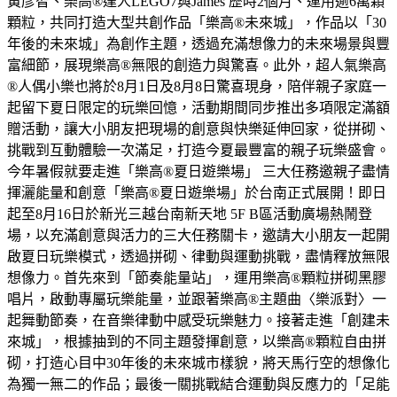
黃彥智、樂高®達人LEGO7與James 歷時2個月、運用逾6萬顆
顆粒，共同打造大型共創作品「樂高®未來城」，作品以「30
年後的未來城」為創作主題，透過充滿想像力的未來場景與豐
富細節，展現樂高®無限的創造力與驚喜。此外，超人氣樂高
®人偶小樂也將於8月1日及8月8日驚喜現身，陪伴親子家庭一
起留下夏日限定的玩樂回憶，活動期間同步推出多項限定滿額
贈活動，讓大小朋友把現場的創意與快樂延伸回家，從拼砌、
挑戰到互動體驗一次滿足，打造今夏最豐富的親子玩樂盛會。
今年暑假就要走進「樂高®夏日遊樂場」 三大任務邀親子盡情
揮灑能量和創意「樂高®夏日遊樂場」於台南正式展開！即日
起至8月16日於新光三越台南新天地 5F B區活動廣場熱鬧登
場，以充滿創意與活力的三大任務關卡，邀請大小朋友一起開
啟夏日玩樂模式，透過拼砌、律動與運動挑戰，盡情釋放無限
想像力。首先來到「節奏能量站」，運用樂高®顆粒拼砌黑膠
唱片，啟動專屬玩樂能量，並跟著樂高®主題曲〈樂派對〉一
起舞動節奏，在音樂律動中感受玩樂魅力。接著走進「創建未
來城」，根據抽到的不同主題發揮創意，以樂高®顆粒自由拼
砌，打造心目中30年後的未來城市樣貌，將天馬行空的想像化
為獨一無二的作品；最後一關挑戰結合運動與反應力的「足能