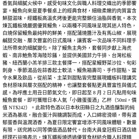
香氣與細膩火候中，感受旬味文化與職人料理交織出的季節饗
宴。鰻魚向來是夏季餐桌上的經典食材，細緻柔嫩的肉質富含
鮮甜滋味，經鐵板高溫炙烤後更能完整鎖住油脂與香氣。本次
煉瓦鐵板燒嚴選優質鰻魚，以兩種不同風味呈現其迷人特色，
白燒保留鰻魚最純粹的鮮美，搭配蒲燒醬汁及有馬山椒，展現
鹹甜交融、層次豐富的日式風味，讓賓客一次品味不同料理手
法所帶來的細膩變化。除了鰻魚主角外，套餐同步獻上海虎
蝦、南非鮑魚等海陸珍饈，並提供美國菲力牛排、台灣松板
豬、紐西蘭小羔羊排三款主餐擇一，搭配星鰻野菜沙拉、旬彩
刺身、季節湯品佐蒜香起士軟法、鰻魚箱壽司、手作甜點、當
令水果及飲品，從前菜、主菜到甜點皆完整展現鐵板料理講究
食材原味與層次搭配的精神，也讓整套餐點更具豐富性與儀式
感。為呼應土用丑日節氣文化，即日起至 8 月 2 日凡點用旬味
鰻魚套餐，即可獲贈日本人氣「小雞蛋蛋酒」乙杯（50ml，價
值 NT$242）。此款特色酒以日本秋田縣日之丸酒造釀製的純
米酒為基底，融合蛋汁與糖調製而成，入口綿密滑順，帶有濃
郁蛋香與溫潤酒香，為夏日限定饗宴增添不同風味體驗。數量
有限，送完將以同等價值酒品替代。台南大員皇冠假日酒店總
經理石益鳴表示，煉瓦鐵板燒透過優質食材結合職人料理精