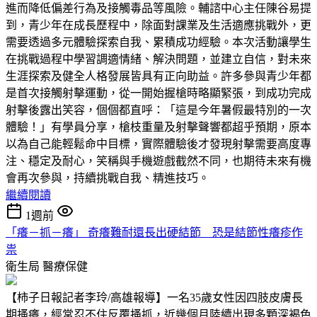
進而降低偏差行為及接觸毒品等風險。輔諮中心主任陳谷易提
到，青少年在成長歷程中，除面對課業及生活適應挑戰外，更
需要透過多元體驗探索自我、累積成功經驗。本次活動讓學生
在挑戰過程中學習調適情緒、解決問題，並建立自信，對未來
生涯探索及健全人格發展皆具有正向助益。許多參與青少年都
是首次接觸射擊運動，從一開始握槍時略顯緊張，到成功完成
射擊後露出笑容，個個都直呼：「這是今年暑假最特別的一次
體驗！」有學員分享，槍枝重量及射擊聲響都超乎預期，原本
以為自己能輕鬆命中目標，實際體驗後才發現射擊需要高度專
注、穩定及耐心，笑稱與手機遊戲截然不同，也期待未來有機
會再次參與，持續挑戰自我、精進技巧。
繼續閱讀
1週前
「癢－抓－癢」 奇癢難耐還長出硬結節 恐是結節性癢疹作
祟
衛生局
醫療保健
【柿子日報記者李玲/高雄報導】一名35歲女性因四肢皮膚長
期搔癢，經常忍不住反覆搔抓，近幾個月陸續出現多顆深褐色