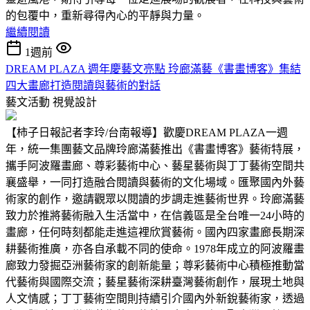
的包覆中，重新尋得內心的平靜與力量。
繼續閱讀
1週前
DREAM PLAZA 週年慶藝文亮點 玲廊滿藝《書畫博客》集結
四大畫廊打造閱讀與藝術的對話
藝文活動
視覺設計
【柿子日報記者李玲/台南報導】歡慶DREAM PLAZA一週
年，統一集團藝文品牌玲廊滿藝推出《書畫博客》藝術特展，
攜手阿波羅畫廊、尊彩藝術中心、藝星藝術與丁丁藝術空間共
襄盛舉，一同打造融合閱讀與藝術的文化場域。匯聚國內外藝
術家的創作，邀請觀眾以閱讀的步調走進藝術世界。玲廊滿藝
致力於推將藝術融入生活當中，在信義區是全台唯一24小時的
畫廊，任何時刻都能走進這裡欣賞藝術。國內四家畫廊長期深
耕藝術推廣，亦各自承載不同的使命。1978年成立的阿波羅畫
廊致力發掘亞洲藝術家的創新能量；尊彩藝術中心積極推動當
代藝術與國際交流；藝星藝術深耕臺灣藝術創作，展現土地與
人文情感；丁丁藝術空間則持續引介國內外新銳藝術家，透過