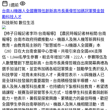
1週前
台南AI機器人全國賽隊伍創新高市長黃偉哲加碼冠軍獎金鼓
勵科技人才
科技新知
數位生活
【柿子日報記者李玲/台南報導】【農民時報記者林裕閎/台南
報導】台南市政府持續推動AI、機器人及無人機等新興科技
教育，由教育局主辦的「智慧城市－AI機器人全國賽」本
（28）日在大台南會展中心登場，共吸引來自全國406支隊
伍、1,044名學生參賽，較去年增加75隊、222人，參賽隊伍及
人數雙雙創下歷屆新高。台南市長黃偉哲親自出席開幕典禮為
選手加油打氣，並宣佈加碼各組冠軍獎金，鼓勵學生勇於投入
科技學習，培育未來科技人才。黃偉哲表示，AI與機器人已
是全球科技發展的重要趨勢，台南積極發展半導體、AI、機
器人及無人機等科技產業，也持續向下紮根科技教育，希望透
過課程、競賽及研習營等多元方式，培養學生科技素養與創新
能力。他表示，暑假是探索興趣、累積能力的最佳時機，歡迎
全國學生參與台南舉辦的AI、機器人及無人機相關活動，透