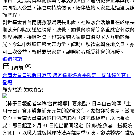
節日，更成為傳遞關懷與分享愛的契機，邀請更多企業與民眾
共同投入公益，讓善意持續循環，陪伴植物人家庭走過漫長照
護歷程。
創世基金會台南院孫淑媛院長也說，社區融合活動旨在於讓長
期臥床的院民透過視覺、聽覺、觸覺與嗅覺等多重感官刺激與
外界連結、接觸社會，也讓植物人家屬重溫與家人互動的時
光。今年中秋盼匯聚大眾力量，認助中秋禮盒與在地文旦，亦
可二次公益，轉贈弱勢家庭，讓照顧者感受社會的溫暖。
繼續閱讀
1週前
台南大員皇冠假日酒店 煉瓦鐵板燒夏季限定「旬味鰻魚宴」
登場
觀光旅遊
美味食記
【柿子日報記者李玲/台南報導】夏來臨，日本自古流傳「土
用丑日」食用鰻魚補充元氣的飲食文化，象徵迎接炎夏、滋養
身心。台南大員皇冠假日酒店館內「煉瓦鐵板燒」以此為靈
感，即日起至 8 月 31 日推出期間限定【旬味鰻魚宴｜鐵板燒
套餐】，以職人鐵板料理技法詮釋夏季旬味，邀請饕客在鐵板