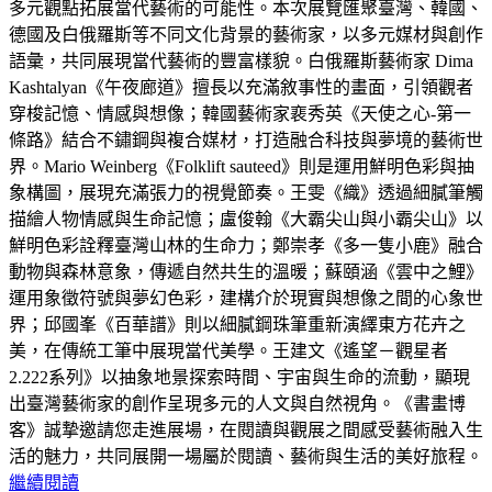
多元觀點拓展當代藝術的可能性。本次展覽匯聚臺灣、韓國、
德國及白俄羅斯等不同文化背景的藝術家，以多元媒材與創作
語彙，共同展現當代藝術的豐富樣貌。白俄羅斯藝術家 Dima
Kashtalyan《午夜廊道》擅長以充滿敘事性的畫面，引領觀者
穿梭記憶、情感與想像；韓國藝術家裵秀英《天使之心-第一
條路》結合不鏽鋼與複合媒材，打造融合科技與夢境的藝術世
界。Mario Weinberg《Folklift sauteed》則是運用鮮明色彩與抽
象構圖，展現充滿張力的視覺節奏。王雯《織》透過細膩筆觸
描繪人物情感與生命記憶；盧俊翰《大霸尖山與小霸尖山》以
鮮明色彩詮釋臺灣山林的生命力；鄭崇孝《多一隻小鹿》融合
動物與森林意象，傳遞自然共生的溫暖；蘇頤涵《雲中之鯉》
運用象徵符號與夢幻色彩，建構介於現實與想像之間的心象世
界；邱國峯《百華譜》則以細膩鋼珠筆重新演繹東方花卉之
美，在傳統工筆中展現當代美學。王建文《遙望－觀星者
2.222系列》以抽象地景探索時間、宇宙與生命的流動，顯現
出臺灣藝術家的創作呈現多元的人文與自然視角。《書畫博
客》誠摯邀請您走進展場，在閱讀與觀展之間感受藝術融入生
活的魅力，共同展開一場屬於閱讀、藝術與生活的美好旅程。
繼續閱讀