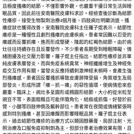
且極度搔癢的結節，不僅影響外觀，也嚴重干擾日常生活與睡
眠品質，因此前往安南醫院皮膚科求診。經檢查後診斷為結節
性癢疹，接受生物製劑治療4個月後，四肢病灶明顯消退，搔
癢症狀也獲得改善。安南醫院皮膚科主任羅子焜表示，結節性
癢疹是一種慢性且劇烈搔癢的皮膚疾病，患者常因難以忍受的
癢感而反覆抓癢，進而形成堅硬、隆起的紅褐色結節。由於病
灶往往持續存在且反覆發作，不少患者長期受到睡眠障礙、情
緒困擾及社交壓力影響。羅子焜主任指出，結節性癢疹並非單
純皮膚表層發炎，而與免疫系統異常、神經纖維增生及神經免
疫交互作用有關。當發炎反應持續刺激神經末梢時，會產生強
烈搔癢感，患者因反覆搔抓導致皮膚屏障受損、角質增生及局
部發炎，形成所謂「癢－抓－癢」的惡性循環，使病情愈來愈
嚴重。臨床上，病灶多呈圓形或橢圓形結節，大小約從米粒至
豌豆不等，表面粗糙且可能伴隨角化、結痂或抓傷，好發於前
臂、小腿等四肢伸側及軀幹部位。患者常在夜間或情緒緊張時
感到特別搔癢，甚至因癢醒而影響睡眠品質。羅子焜主任表
示，過去結節性癢疹的治療方式以類固醇藥膏、局部注射、光
照治療及口服免疫抑制劑為主，但部分患者治療效果有限，且