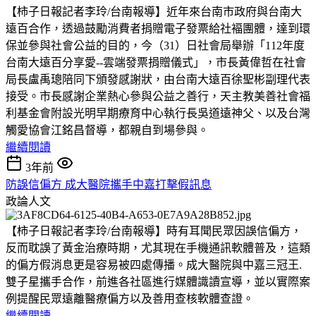
【柿子日報記者李玲/台南報導】近年來台南市政府與台南大
遠百合作，透過鼓勵消費者捐贈電子發票給社褔團體，達到環
保並參與社會公益的目的，今（31）日社會局舉辦「112年度
台南大遠百分享愛--雲端發票捐贈儀式」，市長黃偉哲在社會
局長盧禹璁陪同下頒發感謝狀，由台南大遠百徐聖彬副理代表
接受。市長感謝企業熱心參與公益之善行，天主教美善社會福
利基金會附設光明早期療育中心執行長吳道遠神父、以及台灣
觸愛協會江銘昌督導，都親自到場參與。
繼續閱讀
3年前
防誤信偏方 成大醫院攜手中嘉打擊假訊息
政論人文
【柿子日報記者李玲/台南報導】時有耳聞民眾因誤信偏方，
反而耽誤了黃金治療時期，尤其現在手機通訊軟體普及，這類
的偏方假消息更是容易被四處傳播。成大醫院與中嘉三冠王.
雙子星攜手合作，前進各社區進行媒體識讀宣導，並以實際案
例提醒民眾遠離醫療偏方以及善用查核軟體查證。
繼續閱讀