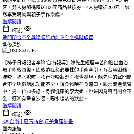
適的空間裡，邀集8家創意特色攤商進駐，凡4/1-4/3入住之房
客，雙人房加碼贈送100元商品兌換券、4人房贈送200元，讓
您享受購物與親子手作樂趣。
繼續閱讀
3年前
聲門閉合不全與環咽肌功能不全之進階處置
進修深造
【柿子日報記者李玲/台南報導】陳先生經歷辛苦的腦出血治
療手術後康復，因後遺症與必要性的手術牽引，有吞嚥困難、
哽噎、喝水嗆咳、嗓音沙啞狀況；檢查發現，陳先生的聲門閉
合不全與環咽肌功能不全，讓食物哽在食道口，跟水流進氣管
中。另一位70多歲、身體健康的李大姐，也是因為聲門閉合不
全，逐漸有聲音沙啞、喝水嗆咳的狀態。
繼續閱讀
3年前
329台南市區青商會 玩美角落計畫
國內旅遊