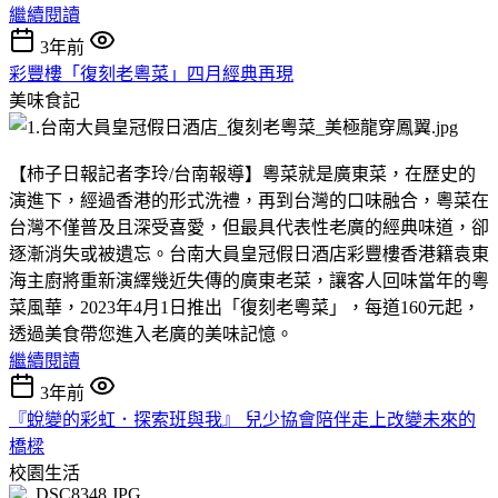
繼續閱讀
3年前
彩豐樓「復刻老粵菜」四月經典再現
美味食記
【柿子日報記者李玲/台南報導】粵菜就是廣東菜，在歷史的
演進下，經過香港的形式洗禮，再到台灣的口味融合，粵菜在
台灣不僅普及且深受喜愛，但最具代表性老廣的經典味道，卻
逐漸消失或被遺忘。台南大員皇冠假日酒店彩豐樓香港籍袁東
海主廚將重新演繹幾近失傳的廣東老菜，讓客人回味當年的粵
菜風華，2023年4月1日推出「復刻老粵菜」，每道160元起，
透過美食帶您進入老廣的美味記憶。
繼續閱讀
3年前
『蛻變的彩虹．探索班與我』 兒少協會陪伴走上改變未來的
橋樑
校園生活