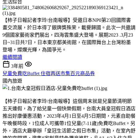
生活綜合
【柿子日報記者李玲/台南報導】受邀日本NP0第23回國際書
畫交流展，於日本得了銀牌獎殊荣，載譽歸國。此次一共邀請
9個國家藝術家們展出，四海雲集盛大登場。展期2023 .3月23
日~31日共7日，日本東京都美術館，在國際舞台上台灣粉墨
登場，燦爛光輝，為國爭光。
繼續閱讀
3年前
兒童免費吃Buffet 住宿再送市集百元商品券
國內旅遊
【柿子日報記者李玲/台南報導】這個周末就是兒童節清明節
五天連假，為了給兒童一個快樂假期，台南大員皇冠假日酒店
推出好康優惠活動，2023年4月1日至4月5日期間，元素自助餐
午晚餐時段，1位成人可攜帶1位兒童(7-11歲)免費吃Buffet。另
外，酒店大廳舉辦「皇冠生活節之假日市集」活動，在室內舒