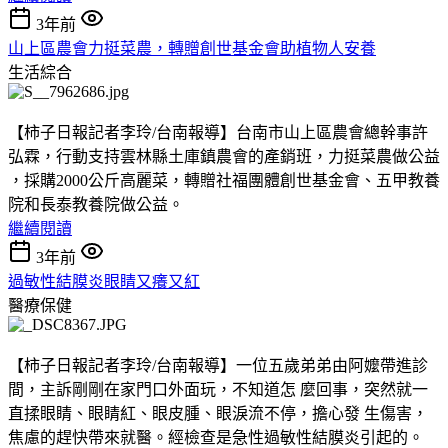
3年前
山上區農會力挺菜農，轉贈創世基金會助植物人安養
生活綜合
【柿子日報記者李玲/台南報導】台南市山上區農會總幹事許
弘霖，行動支持雲林縣土庫鎮農會的產銷班，力挺菜農做公益
，採購2000公斤高麗菜，轉贈社福團體創世基金會、五甲教養
院和長泰教養院做公益。
繼續閱讀
3年前
過敏性結膜炎眼睛又癢又紅
醫療保健
【柿子日報記者李玲/台南報導】一位五歲弟弟由阿嬤帶進診
間，主訴剛剛在家門口外面玩，不知道怎 麼回事，突然就一
直揉眼睛、眼睛紅、眼皮腫、眼淚流不停，擔心發 生傷害，
焦慮的趕快帶來就醫。經檢查是急性過敏性結膜炎引起的。