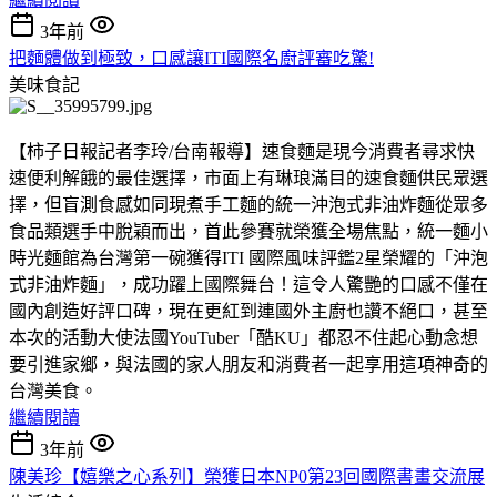
3年前
把麵體做到極致，口感讓ITI國際名廚評審吃驚!
美味食記
【柿子日報記者李玲/台南報導】速食麵是現今消費者尋求快
速便利解餓的最佳選擇，市面上有琳琅滿目的速食麵供民眾選
擇，但盲測食感如同現煮手工麵的統一沖泡式非油炸麵從眾多
食品類選手中脫穎而出，首此參賽就榮獲全場焦點，統一麵小
時光麵館為台灣第一碗獲得ITI 國際風味評鑑2星榮耀的「沖泡
式非油炸麵」，成功躍上國際舞台！這令人驚艷的口感不僅在
國內創造好評口碑，現在更紅到連國外主廚也讚不絕口，甚至
本次的活動大使法國YouTuber「酷KU」都忍不住起心動念想
要引進家鄉，與法國的家人朋友和消費者一起享用這項神奇的
台灣美食。
繼續閱讀
3年前
陳美珍【嬉樂之心系列】榮獲日本NP0第23回國際書畫交流展