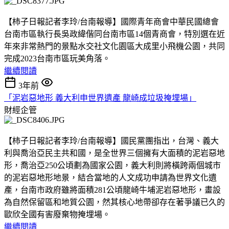
【柿子日報記者李玲/台南報導】國際青年商會中華民國總會
台南市區執行長吳政緯偕同台南市區14個青商會，特別選在近
年來非常熱門的景點水交社文化園區大成里小飛機公園，共同
完成2023台南市區玩美角落。
繼續閱讀
3年前
「泥岩惡地形 義大利申世界遺產 龍崎成垃圾掩埋場」
財經企管
【柿子日報記者李玲/台南報導】國民黨團指出，台灣、義大
利與喬治亞民主共和國，是全世界三個擁有大面積的泥岩惡地
形，喬治亞250公頃劃為國家公園，義大利則將橫跨兩個城市
的泥岩惡地形地景，結合當地的人文成功申請為世界文化遺
產，台南市政府雖將面積281公頃龍崎牛埔泥岩惡地形，畫設
為自然保留區和地質公園，然其核心地帶卻存在著爭議已久的
歐欣全國有害廢棄物掩埋場。
繼續閱讀