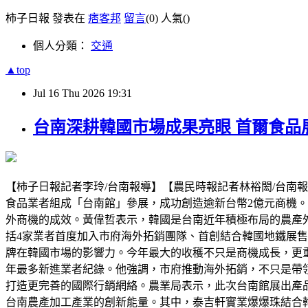
柿子日報 發表在
痞客邦
留言
(0)
人氣(
)
個人分類：
交通
▲top
Jul
16
Thu
2026
19:31
台南深耕韓國市場成果亮眼 首爾食品
【柿子日報記者李玲/台南報導】【農民時報記者林裕閎/台南報導
食品業者組成「台南館」參展，成功創造逾新台幣2億元商機。
外商機的成效。黃偉哲表示，韓國是台南近年積極布局的農產
括4家業者首度加入市府海外拓銷團隊、首創結合韓國地鐵展售
牌在韓國市場的影響力。今年最大的收穫不只是商機成長，更
年最多新進業者紀錄。他強調，市府推動海外拓銷，不只是帶
打造更完善的國際行銷網絡。農業局表示，此次台南館展出產
台南農產加工產業的創新能量。其中，泰吉軒實業爆爆珠結合