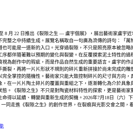
18 日至 8 月 22 日推出《裂隙之生 — 盧宇個展》，展出藝
不完整之中持續生成。展覽名稱取自一句廣為流傳的詩句：「萬
縫也可能是一道新的入口。光穿過裂隙，不只是照亮原本被忽略
工序都伴隨著難以預期的變化與裂變。在反覆摸索泥土特性的過
痕視為創作中的瑕疵，而是作品自然生成的重要語言。盧宇的作
手撕裂，再將一片片形狀不規則的碎片重新拼接於尚未完成的雕
以完全掌控的隨機性。藝術家只能大致控制碎片的尺寸與方向，
象，在一片片陶土碎片的覆蓋與重組之下，逐漸轉化為介於具象
狀態。《裂隙之生》不只是對陶瓷材料特性的探索，更是藝術家
得以延續、轉變與重新生成的契機。2026年7月18日（六）下
廊，一同走進《裂隙之生》的創作世界，在裂痕與光影交會之間，
能