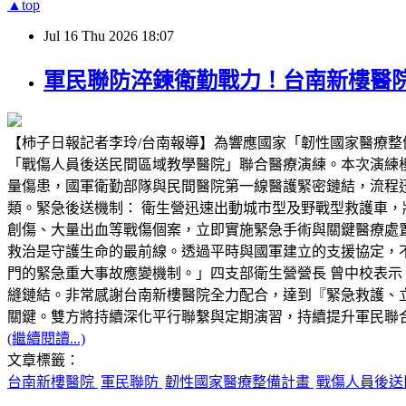
▲top
Jul
16
Thu
2026
18:07
軍民聯防淬鍊衛勤戰力！台南新樓醫
【柿子日報記者李玲/台南報導】為響應國家「韌性國家醫療整
「戰傷人員後送民間區域教學醫院」聯合醫療演練。本次演練
量傷患，國軍衛勤部隊與民間醫院第一線醫護緊密鏈結，流程迅
類。緊急後送機制： 衛生營迅速出動城市型及野戰型救護車，
創傷、大量出血等戰傷個案，立即實施緊急手術與關鍵醫療處
救治是守護生命的最前線。透過平時與國軍建立的支援協定，
門的緊急重大事故應變機制。」四支部衛生營營長 曾中校表示
縫鏈結。非常感謝台南新樓醫院全力配合，達到『緊急救護、
關鍵。雙方將持續深化平行聯繫與定期演習，持續提升軍民聯
(繼續閱讀...)
文章標籤：
台南新樓醫院
軍民聯防
韌性國家醫療整備計畫
戰傷人員後送