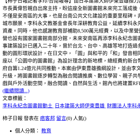
【柿子日報記者李玲/台南報導】由日本建築大師伊東豊雄操刀
市長黃偉哲親自出席主持，盼這座全新圖書館未來完工落成後
不僅是安南區的大事，也是台南公共文化建設的重要里程碑。
城市願景。李科永文教基金會長年深耕教育公益，延續李科永
資產。同時，他也感謝教育部補助8,500萬元經費，以及中
營也設有國家圖書館南部分館，未來安南區再添李科永紀念圖
事建築設計已邁入二十年，曾於台北、台中、高雄等地打造過
動的圓形環狀設計，在日文中，「圓」與和平的「和」發音相
座以「公園中的圖書館」為設計理念的新地標，總經費約新台幣3.0
府自籌1.24億元共同推動。本案由伊東豊雄擔綱設計，並由李
升級，將圖書館逐步轉型為融合閱讀推廣、數位學習、親子共
戲與戶外活動空間，融合閱讀、自然與生活。館內也將建置RF
(繼續閱讀...)
文章標籤：
李科永紀念圖書館動土
日本建築大師伊東豊雄
財團法人李科
柿子日報 發表在
痞客邦
留言
(0)
人氣(
)
個人分類：
教育