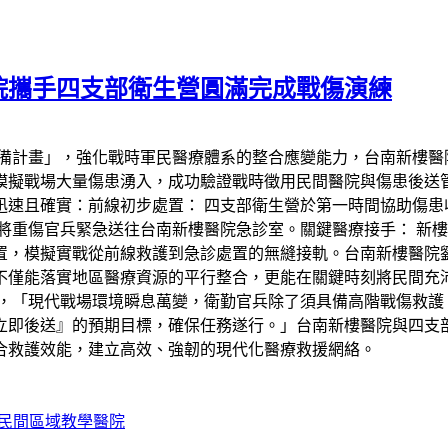
院攜手四支部衛生營圓滿完成戰傷演練
備計畫」，強化戰時軍民醫療體系的整合應變能力，台南新樓醫院
模擬戰場大量傷患湧入，成功驗證戰時徵用民間醫院與傷患後送
速且確實：前線初步處置： 四支部衛生營於第一時間協助傷患
將重傷官兵緊急送往台南新樓醫院急診室。關鍵醫療接手： 新
置，模擬實戰從前線救護到急診處置的無縫接軌。台南新樓醫院
不僅能落實地區醫療資源的平行整合，更能在關鍵時刻將民間充
，「現代戰場環境瞬息萬變，衛勤官兵除了須具備高階戰傷救護
立即後送』的預期目標，確保任務遂行。」台南新樓醫院與四支
合救護效能，建立高效、強韌的現代化醫療救援網絡。
民間區域教學醫院