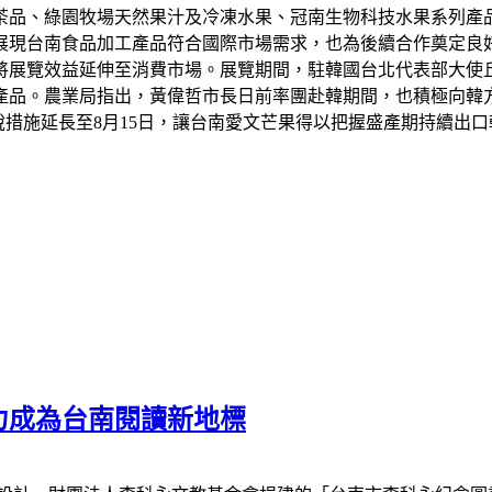
茶品、綠園牧場天然果汁及冷凍水果、冠南生物科技水果系列產
展現台南食品加工產品符合國際市場需求，也為後續合作奠定良
將展覽效益延伸至消費市場。展覽期間，駐韓國台北代表部大使
產品。農業局指出，黃偉哲市長日前率團赴韓期間，也積極向韓
稅措施延長至8月15日，讓台南愛文芒果得以把握盛產期持續出
力成為台南閱讀新地標