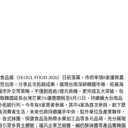
（SEOUL FOOD 2026）日前落幕，市府率領8家優質農
偉哲出席，分享此次拓銷成果，展現台南深耕韓國市場、拓展海
城市外交等策略，不僅創造逾2億元商機，更完成五大突破，包
韓國延長台灣芒果5%優惠關稅至8月15日，持續擴大台南品
拓銷行列。今年有8家業者參展，其中4家為首次參與，創下歷
進消費者生活，未來也將持續攜手中央、駐外單位及產業夥伴，
、各式抹醬、保健食品及熱帶水果加工品等多元品項，充分展現
吸引眾多買主體驗；福汎企業芝麻醬、鹹奶酥抹醬等產品獲韓國