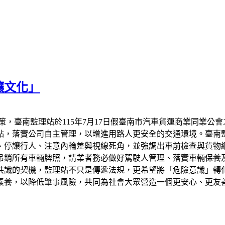
讓文化」
策，臺南監理站於115年7月17日假臺南市汽車貨運商業同業公
點，落實公司自主管理，以增進用路人更安全的交通環境。臺南
、停讓行人、注意內輪差與視線死角，並強調出車前檢查與貨物
吊銷所有車輛牌照，請業者務必做好駕駛人管理、落實車輛保養
共識的契機，監理站不只是傳遞法規，更希望將「危險意識」轉
素養，以降低肇事風險，共同為社會大眾營造一個更安心、更友