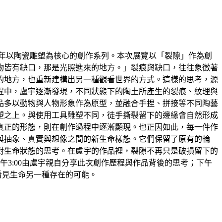
術家盧宇近年以陶瓷雕塑為核心的創作系列。本次展覽以「裂隙」作為創
物皆有缺口，那是光照進來的地方。」裂痕與缺口，往往象徵著
的地方，也重新建構出另一種觀看世界的方式。這樣的思考，源
程中，盧宇逐漸發現，不同狀態下的陶土所產生的裂痕、紋理與
品多以動物與人物形象作為原型，並融合手捏、拼接等不同陶藝
塑之上。與使用工具雕塑不同，徒手撕裂留下的邊緣會自然形成
真正的形態，則在創作過程中逐漸顯現。也正因如此，每一件作
與抽象、真實與想像之間的新生命樣態。它們保留了原有的輪
對生命狀態的思考。在盧宇的作品裡，裂隙不再只是破損留下的
午3:00由盧宇親自分享此次創作歷程與作品背後的思考；下午
看見生命另一種存在的可能。