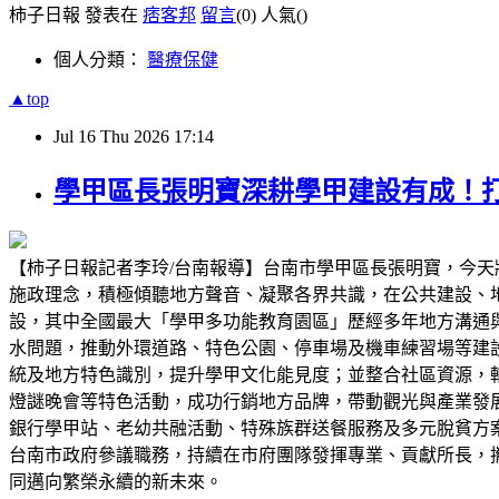
柿子日報 發表在
痞客邦
留言
(0)
人氣(
)
個人分類：
醫療保健
▲top
Jul
16
Thu
2026
17:14
學甲區長張明寶深耕學甲建設有成！
【柿子日報記者李玲/台南報導】台南市學甲區長張明寶，今
施政理念，積極傾聽地方聲音、凝聚各界共識，在公共建設、
設，其中全國最大「學甲多功能教育園區」歷經多年地方溝通
水問題，推動外環道路、特色公園、停車場及機車練習場等建
統及地方特色識別，提升學甲文化能見度；並整合社區資源，
燈謎晚會等特色活動，成功行銷地方品牌，帶動觀光與產業發
銀行學甲站、老幼共融活動、特殊族群送餐服務及多元脫貧方
台南市政府參議職務，持續在市府團隊發揮專業、貢獻所長，
同邁向繁榮永續的新未來。