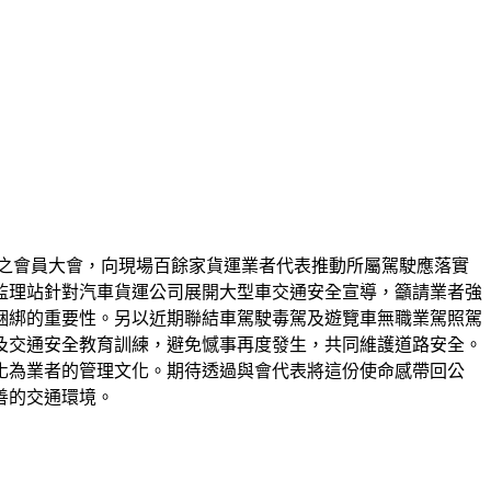
會之會員大會，向現場百餘家貨運業者代表推動所屬駕駛應落實
監理站針對汽車貨運公司展開大型車交通安全宣導，籲請業者強
綑綁的重要性。另以近期聯結車駕駛毒駕及遊覽車無職業駕照駕
及交通安全教育訓練，避免憾事再度發生，共同維護道路安全。
化為業者的管理文化。期待透過與會代表將這份使命感帶回公
善的交通環境。