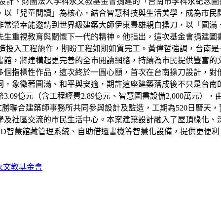
設計、財團法人李科永文教基金會捐建的「台南市李科永紀念圖
，以「兒童閱讀」為核心，結合智慧科技與生活美學，成為市民
非常榮幸能邀請到世界級建築大師伊東豊雄親自操刀，以「圓滿
先生重視教育與關懷下一代的精神。他指出，這次基金會捐建圖
業營造投入工程施作，期盼工程如期如質完工。黃偉哲強調，台南
書館，將建構起更完善的全市閱讀網絡，持續為市民提供豐富的
多個指標性作品，這次終於一圓心願，首次在台南操刀設計，對
同，象徵著圓滿、和平與安適，期許這座建築落成後不只是台南
9億元（含工程經費2.89億元、智慧圖書設備2,000萬元），
文勝聯合建築師事務所共同參與設計及監造，工期為520日曆天，
學及社區交流的市民生活中心。本案建築設計融入了屋頂綠化、
ID智慧館藏管理系統、自助借還書機等智慧化設備，提供更便
永文教基金會