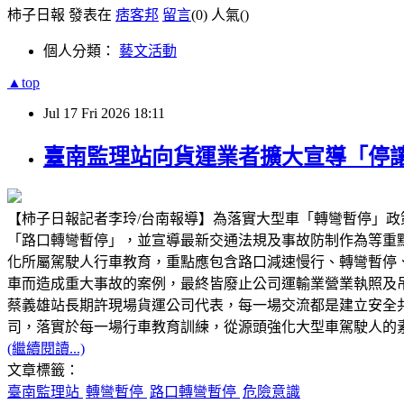
柿子日報 發表在
痞客邦
留言
(0)
人氣(
)
個人分類：
藝文活動
▲top
Jul
17
Fri
2026
18:11
臺南監理站向貨運業者擴大宣導「停
【柿子日報記者李玲/台南報導】為落實大型車「轉彎暫停」政
「路口轉彎暫停」，並宣導最新交通法規及事故防制作為等重
化所屬駕駛人行車教育，重點應包含路口減速慢行、轉彎暫停
車而造成重大事故的案例，最終皆廢止公司運輸業營業執照及
蔡義雄站長期許現場貨運公司代表，每一場交流都是建立安全
司，落實於每一場行車教育訓練，從源頭強化大型車駕駛人的
(繼續閱讀...)
文章標籤：
臺南監理站
轉彎暫停
路口轉彎暫停
危險意識