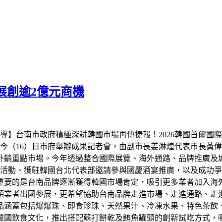
展創逾2億元商機
】台南市政府積極深耕韓國市場再傳捷報！2026韓國首爾國際食品展
今（16）日市府舉辦成果記者會，由副市長姜淋煌代表市長黃
外銷重點市場。今年透過整合國際展覽、海外通路、品牌推廣及
活動、獲駐韓國台北代表部邀請參與國慶酒宴推廣，以及成功爭取
重要的是台南品牌逐漸獲得韓國市場肯定，吸引更多業者加入海外
領業者出國參展，更希望協助台南品牌走進市場、走進通路、走
品涵蓋包括爆爆珠、即食珍珠、天然果汁、冷凍水果、特色茶飲
韓國飲食文化，推出搭配蘇打餅乾及鮪魚罐頭的創新試吃方式，