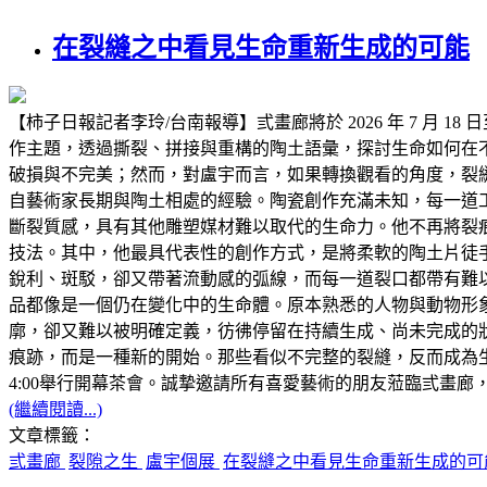
在裂縫之中看見生命重新生成的可能
【柿子日報記者李玲/台南報導】弎畫廊將於 2026 年 7 月 
作主題，透過撕裂、拼接與重構的陶土語彙，探討生命如何在
破損與不完美；然而，對盧宇而言，如果轉換觀看的角度，裂
自藝術家長期與陶土相處的經驗。陶瓷創作充滿未知，每一道
斷裂質感，具有其他雕塑媒材難以取代的生命力。他不再將裂
技法。其中，他最具代表性的創作方式，是將柔軟的陶土片徒
銳利、斑駁，卻又帶著流動感的弧線，而每一道裂口都帶有難
品都像是一個仍在變化中的生命體。原本熟悉的人物與動物形
廓，卻又難以被明確定義，彷彿停留在持續生成、尚未完成的
痕跡，而是一種新的開始。那些看似不完整的裂縫，反而成為生命
4:00舉行開幕茶會。誠摯邀請所有喜愛藝術的朋友蒞臨弎畫
(繼續閱讀...)
文章標籤：
弎畫廊
裂隙之生
盧宇個展
在裂縫之中看見生命重新生成的可