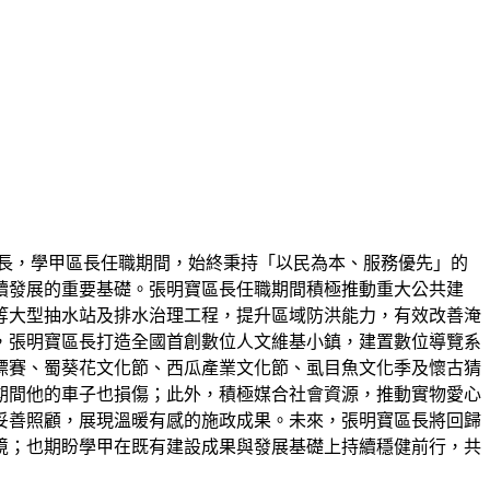
長，學甲區長任職期間，始終秉持「以民為本、服務優先」的
續發展的重要基礎。張明寶區長任職期間積極推動重大公共建
等大型抽水站及排水治理工程，提升區域防洪能力，有效改善淹
，張明寶區長打造全國首創數位人文維基小鎮，建置數位導覽系
標賽、蜀葵花文化節、西瓜產業文化節、虱目魚文化季及懷古猜
期間他的車子也損傷；此外，積極媒合社會資源，推動實物愛心
妥善照顧，展現溫暖有感的施政成果。未來，張明寶區長將回歸
境；也期盼學甲在既有建設成果與發展基礎上持續穩健前行，共