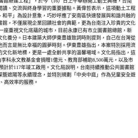
書館新建工程」，於今（16）日上午舉辦開工動土典禮，台南
閱讀、交流與終身學習的重要據點。黃偉哲表示，這項動土工程
、和平」為設計意象，巧妙呼應了安南區快速發展與和諧共融的
書館，不僅展現企業回饋社會的典範，更為台南注入珍貴的文化
是一座重視文化底蘊的城市，目前永康已有市立圖書館總館，新
文化養分。日本建築大師伊東豊雄致詞時則提到，自己在台灣從
他而言是無比幸福的圓夢時刻。伊東豊雄指出，本案特別採用流
的文化新地標，更是一處全齡共享的溫馨場域。文化局指出，這
由李科永文教基金會捐贈1億元、教育部補助8,500萬元，以及市
預計於117年竣工啟用。文化局說明，台南持續推動公共圖書館
深簷遮陽等永續理念，並特別規劃「中央中庭」作為兒童安全遊
利、高效率的服務。