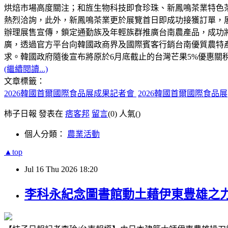
烘焙市場高度關注；和旌生物科技即食珍珠、新鳳鳴茶業特色
熱烈洽詢，此外，新鳳鳴茶業更於展覽首日即成功接獲訂單，
辦理展售宣傳，鎖定通勤族及年輕族群推廣台南農產品，成功
廣，透過官方平台向韓國政商界及國際賓客行銷台南優質農特
求。韓國政府隨後宣布將原於6月底截止的台灣芒果5%優惠關
(繼續閱讀...)
文章標籤：
2026韓國首爾國際食品展成果記者會
2026韓國首爾國際食品展
柿子日報 發表在
痞客邦
留言
(0)
人氣(
)
個人分類：
農業活動
▲top
Jul
16
Thu
2026
18:20
李科永紀念圖書館動土藉伊東豊雄之