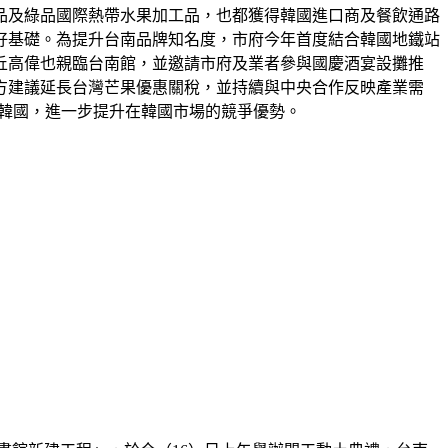
品及綠品國際熱帶水果加工品，也都獲得韓國進口商及餐飲通路
好基礎。為提升台南品牌知名度，市府今年首度結合韓國地鐵站
丘高偉也親臨台南館，並邀請市府及業者參與國慶酒宴設攤推
方建議延長台灣芒果優惠關稅，並持續與中央合作反映產業需
口韓國，進一步提升在韓國市場的競爭優勢。