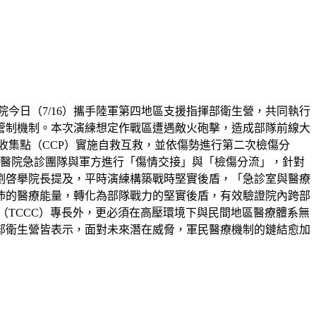
今日（7/16）攜手陸軍第四地區支援指揮部衛生營，共同執行
管制機制。本次演練想定作戰區遭遇敵火砲擊，造成部隊前線大
收集點（CCP）實施自救互救，並依傷勢進行第二次檢傷分
樓醫院急診團隊與軍方進行「傷情交接」與「檢傷分流」，針對
劉啓擧院長提及，平時演練構築戰時堅實後盾，「急診室與醫療
沛的醫療能量，轉化為部隊戰力的堅實後盾，有效驗證院內跨部
（TCCC）專長外，更必須在高壓環境下與民間地區醫療體系無
部衛生營皆表示，面對未來潛在威脅，軍民醫療機制的鏈結愈加