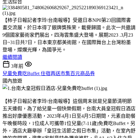
生活綜合
【柿子日報記者李玲/台南報導】受邀日本NP0第23回國際書
畫交流展，於日本得了銀牌獎殊荣，載譽歸國。此次一共邀請
9個國家藝術家們展出，四海雲集盛大登場。展期2023 .3月23
日~31日共7日，日本東京都美術館，在國際舞台上台灣粉墨
登場，燦爛光輝，為國爭光。
繼續閱讀
3年前
兒童免費吃Buffet 住宿再送市集百元商品券
國內旅遊
【柿子日報記者李玲/台南報導】這個周末就是兒童節清明節
五天連假，為了給兒童一個快樂假期，台南大員皇冠假日酒店
推出好康優惠活動，2023年4月1日至4月5日期間，元素自助餐
午晚餐時段，1位成人可攜帶1位兒童(7-11歲)免費吃Buffet。另
外，酒店大廳舉辦「皇冠生活節之假日市集」活動，在室內舒