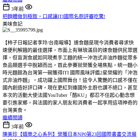
3年前
把麵體做到極致，口感讓ITI國際名廚評審吃驚!
美味食記
【柿子日報記者李玲/台南報導】速食麵是現今消費者尋求快
速便利解餓的最佳選擇，市面上有琳琅滿目的速食麵供民眾選
擇，但盲測食感如同現煮手工麵的統一沖泡式非油炸麵從眾多
食品類選手中脫穎而出，首此參賽就榮獲全場焦點，統一麵小
時光麵館為台灣第一碗獲得ITI 國際風味評鑑2星榮耀的「沖泡
式非油炸麵」，成功躍上國際舞台！這令人驚艷的口感不僅在
國內創造好評口碑，現在更紅到連國外主廚也讚不絕口，甚至
本次的活動大使法國YouTuber「酷KU」都忍不住起心動念想
要引進家鄉，與法國的家人朋友和消費者一起享用這項神奇的
台灣美食。
繼續閱讀
3年前
陳美珍【嬉樂之心系列】榮獲日本NP0第23回國際書畫交流展