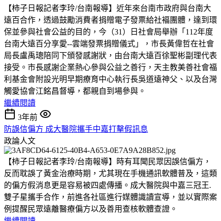
【柿子日報記者李玲/台南報導】近年來台南市政府與台南大
遠百合作，透過鼓勵消費者捐贈電子發票給社褔團體，達到環
保並參與社會公益的目的，今（31）日社會局舉辦「112年度
台南大遠百分享愛--雲端發票捐贈儀式」，市長黃偉哲在社會
局長盧禹璁陪同下頒發感謝狀，由台南大遠百徐聖彬副理代表
接受。市長感謝企業熱心參與公益之善行，天主教美善社會福
利基金會附設光明早期療育中心執行長吳道遠神父、以及台灣
觸愛協會江銘昌督導，都親自到場參與。
繼續閱讀
3年前
防誤信偏方 成大醫院攜手中嘉打擊假訊息
政論人文
【柿子日報記者李玲/台南報導】時有耳聞民眾因誤信偏方，
反而耽誤了黃金治療時期，尤其現在手機通訊軟體普及，這類
的偏方假消息更是容易被四處傳播。成大醫院與中嘉三冠王.
雙子星攜手合作，前進各社區進行媒體識讀宣導，並以實際案
例提醒民眾遠離醫療偏方以及善用查核軟體查證。
繼續閱讀