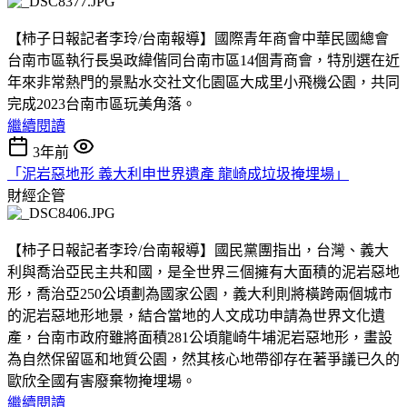
【柿子日報記者李玲/台南報導】國際青年商會中華民國總會
台南市區執行長吳政緯偕同台南市區14個青商會，特別選在近
年來非常熱門的景點水交社文化園區大成里小飛機公園，共同
完成2023台南市區玩美角落。
繼續閱讀
3年前
「泥岩惡地形 義大利申世界遺產 龍崎成垃圾掩埋場」
財經企管
【柿子日報記者李玲/台南報導】國民黨團指出，台灣、義大
利與喬治亞民主共和國，是全世界三個擁有大面積的泥岩惡地
形，喬治亞250公頃劃為國家公園，義大利則將橫跨兩個城市
的泥岩惡地形地景，結合當地的人文成功申請為世界文化遺
產，台南市政府雖將面積281公頃龍崎牛埔泥岩惡地形，畫設
為自然保留區和地質公園，然其核心地帶卻存在著爭議已久的
歐欣全國有害廢棄物掩埋場。
繼續閱讀