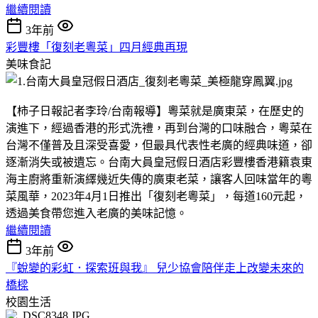
繼續閱讀
3年前
彩豐樓「復刻老粵菜」四月經典再現
美味食記
【柿子日報記者李玲/台南報導】粵菜就是廣東菜，在歷史的
演進下，經過香港的形式洗禮，再到台灣的口味融合，粵菜在
台灣不僅普及且深受喜愛，但最具代表性老廣的經典味道，卻
逐漸消失或被遺忘。台南大員皇冠假日酒店彩豐樓香港籍袁東
海主廚將重新演繹幾近失傳的廣東老菜，讓客人回味當年的粵
菜風華，2023年4月1日推出「復刻老粵菜」，每道160元起，
透過美食帶您進入老廣的美味記憶。
繼續閱讀
3年前
『蛻變的彩虹．探索班與我』 兒少協會陪伴走上改變未來的
橋樑
校園生活