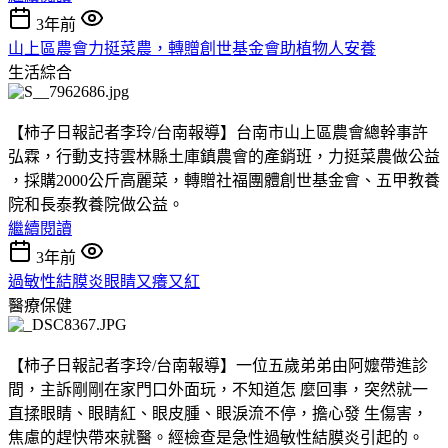
3年前
山上區農會力挺菜農，轉贈創世基金會助植物人安養
生活綜合
【柿子日報記者李玲/台南報導】台南市山上區農會總幹事許
弘霖，行動支持雲林縣土庫鎮農會的產銷班，力挺菜農做公益
，採購2000公斤高麗菜，轉贈社福團體創世基金會、五甲教養
院和長泰教養院做公益。
繼續閱讀
3年前
過敏性結膜炎眼睛又癢又紅
醫療保健
【柿子日報記者李玲/台南報導】一位五歲弟弟由阿嬤帶進診
間，主訴剛剛在家門口外面玩，不知道怎 麼回事，突然就一
直揉眼睛、眼睛紅、眼皮腫、眼淚流不停，擔心發 生傷害，
焦慮的趕快帶來就醫。經檢查是急性過敏性結膜炎引起的。