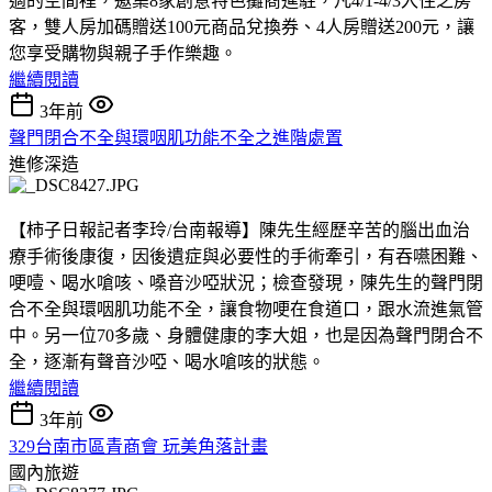
適的空間裡，邀集8家創意特色攤商進駐，凡4/1-4/3入住之房
客，雙人房加碼贈送100元商品兌換券、4人房贈送200元，讓
您享受購物與親子手作樂趣。
繼續閱讀
3年前
聲門閉合不全與環咽肌功能不全之進階處置
進修深造
【柿子日報記者李玲/台南報導】陳先生經歷辛苦的腦出血治
療手術後康復，因後遺症與必要性的手術牽引，有吞嚥困難、
哽噎、喝水嗆咳、嗓音沙啞狀況；檢查發現，陳先生的聲門閉
合不全與環咽肌功能不全，讓食物哽在食道口，跟水流進氣管
中。另一位70多歲、身體健康的李大姐，也是因為聲門閉合不
全，逐漸有聲音沙啞、喝水嗆咳的狀態。
繼續閱讀
3年前
329台南市區青商會 玩美角落計畫
國內旅遊