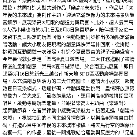
黃彥智、樂高®達人LEGO7與James 歷時2個月、運用逾6萬顆
顆粒，共同打造大型共創作品「樂高®未來城」，作品以「30
年後的未來城」為創作主題，透過充滿想像力的未來場景與豐
富細節，展現樂高®無限的創造力與驚喜。此外，超人氣樂高
®人偶小樂也將於8月1日及8月8日驚喜現身，陪伴親子家庭一
起留下夏日限定的玩樂回憶，活動期間同步推出多項限定滿額
贈活動，讓大小朋友把現場的創意與快樂延伸回家，從拼砌、
挑戰到互動體驗一次滿足，打造今夏最豐富的親子玩樂盛會。
今年暑假就要走進「樂高®夏日遊樂場」 三大任務邀親子盡情
揮灑能量和創意「樂高®夏日遊樂場」於台南正式展開！即日
起至8月16日於新光三越台南新天地 5F B區活動廣場熱鬧登
場，以充滿創意與活力的三大任務關卡，邀請大小朋友一起開
啟夏日玩樂模式，透過拼砌、律動與運動挑戰，盡情釋放無限
想像力。首先來到「節奏能量站」，運用樂高®顆粒拼砌黑膠
唱片，啟動專屬玩樂能量，並跟著樂高®主題曲〈樂派對〉一
起舞動節奏，在音樂律動中感受玩樂魅力。接著走進「創建未
來城」，根據抽到的不同主題發揮創意，以樂高®顆粒自由拼
砌，打造心目中30年後的未來城市樣貌，將天馬行空的想像化
為獨一無二的作品；最後一關挑戰結合運動與反應力的「足能