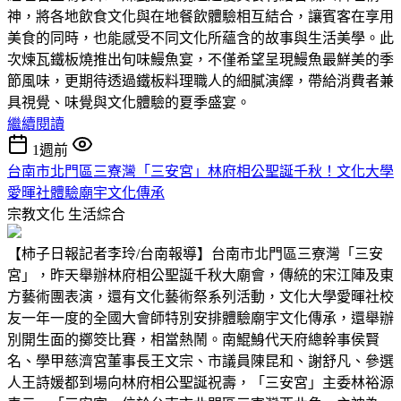
神，將各地飲食文化與在地餐飲體驗相互結合，讓賓客在享用
美食的同時，也能感受不同文化所蘊含的故事與生活美學。此
次煉瓦鐵板燒推出旬味鰻魚宴，不僅希望呈現鰻魚最鮮美的季
節風味，更期待透過鐵板料理職人的細膩演繹，帶給消費者兼
具視覺、味覺與文化體驗的夏季盛宴。
繼續閱讀
1週前
台南市北門區三寮灣「三安宮」林府相公聖誕千秋！文化大學
愛暉社體驗廟宇文化傳承
宗教文化
生活綜合
【柿子日報記者李玲/台南報導】台南市北門區三寮灣「三安
宮」，昨天舉辦林府相公聖誕千秋大廟會，傳統的宋江陣及東
方藝術團表演，還有文化藝術祭系列活動，文化大學愛暉社校
友一年一度的全國大會師特別安排體驗廟宇文化傳承，還舉辦
別開生面的擲筊比賽，相當熱鬧。南鯤鯓代天府總幹事侯賢
名、學甲慈濟宮董事長王文宗、市議員陳昆和、謝舒凡、參選
人王詩媛都到場向林府相公聖誕祝壽，「三安宮」主委林裕源