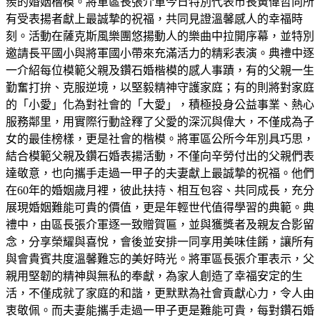
羨的婚姻楷模。將軍區長張介軍今日特別代表市長黃偉哲向所
有受表揚者獻上最誠摯的祝福，共同見證溫馨感人的幸福時
刻。活動在薩克斯風樂團悠揚動人的樂曲中拉開序幕，並特別
邀請長平國小與將軍國小帶來充滿活力的精彩表演。典禮中逐
一介紹每位模範父親及鑽石婚楷模的感人事蹟，有的父親一生
勤奮打拚、克服逆境，以堅毅精神守護家庭；有的則將對家庭
的「小愛」化為對社會的「大愛」，積極投身公益事業、熱心
服務鄰里，用實際行動詮釋了父愛的深沉與偉大，不僅成為子
女的最佳榜樣，更是社會的楷模。將軍區公所今年別具巧思，
結合模範父親及鑽石婚表揚活動，不僅向辛勞付出的父親們表
達敬意，也向攜手走過一甲子的夫妻獻上最誠摯的祝福。他們
在60年的婚姻歲月裡，彼此扶持、相互包容、共同成長，充分
展現婚姻難能可貴的價值，更是年輕世代值得學習的典範。典
禮中，由區長張介軍逐一致贈賀匾，並與獲獎者及親友合影留
念，分享榮耀與喜悅，會後並安排一同享用美味佳餚，讓所有
與會貴賓共度溫馨難忘的美好時光。將軍區長張介軍表示，父
親用堅韌的精神與無私的奉獻，為家人創造了幸福安定的生
活，不僅成就了家庭的和諧，更默默為社會貢獻心力，令人由
衷敬佩。而夫妻能攜手走過一甲子更是難能可貴，每對鑽石婚