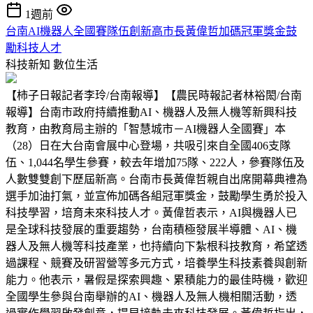
1週前
台南AI機器人全國賽隊伍創新高市長黃偉哲加碼冠軍獎金鼓
勵科技人才
科技新知
數位生活
【柿子日報記者李玲/台南報導】【農民時報記者林裕閎/台南
報導】台南市政府持續推動AI、機器人及無人機等新興科技
教育，由教育局主辦的「智慧城市－AI機器人全國賽」本
（28）日在大台南會展中心登場，共吸引來自全國406支隊
伍、1,044名學生參賽，較去年增加75隊、222人，參賽隊伍及
人數雙雙創下歷屆新高。台南市長黃偉哲親自出席開幕典禮為
選手加油打氣，並宣佈加碼各組冠軍獎金，鼓勵學生勇於投入
科技學習，培育未來科技人才。黃偉哲表示，AI與機器人已
是全球科技發展的重要趨勢，台南積極發展半導體、AI、機
器人及無人機等科技產業，也持續向下紮根科技教育，希望透
過課程、競賽及研習營等多元方式，培養學生科技素養與創新
能力。他表示，暑假是探索興趣、累積能力的最佳時機，歡迎
全國學生參與台南舉辦的AI、機器人及無人機相關活動，透