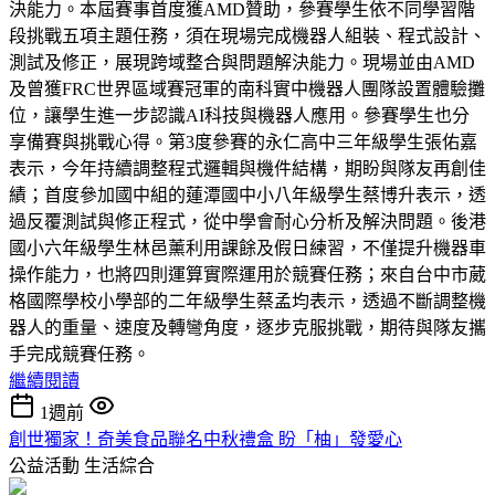
決能力。本屆賽事首度獲AMD贊助，參賽學生依不同學習階
段挑戰五項主題任務，須在現場完成機器人組裝、程式設計、
測試及修正，展現跨域整合與問題解決能力。現場並由AMD
及曾獲FRC世界區域賽冠軍的南科實中機器人團隊設置體驗攤
位，讓學生進一步認識AI科技與機器人應用。參賽學生也分
享備賽與挑戰心得。第3度參賽的永仁高中三年級學生張佑嘉
表示，今年持續調整程式邏輯與機件結構，期盼與隊友再創佳
績；首度參加國中組的蓮潭國中小八年級學生蔡博升表示，透
過反覆測試與修正程式，從中學會耐心分析及解決問題。後港
國小六年級學生林邑薰利用課餘及假日練習，不僅提升機器車
操作能力，也將四則運算實際運用於競賽任務；來自台中市葳
格國際學校小學部的二年級學生蔡孟均表示，透過不斷調整機
器人的重量、速度及轉彎角度，逐步克服挑戰，期待與隊友攜
手完成競賽任務。
繼續閱讀
1週前
創世獨家！奇美食品聯名中秋禮盒 盼「柚」發愛心
公益活動
生活綜合