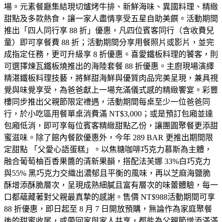
場。元素餐廳集結現切爐烤牛排、新鮮海味、異國料理、精緻
甜點及多款熱食，讓一家人盡情享受五星自助美饌。活動期間
推出「四人同行享 88 折」優惠，凡四位賓客同行（含收費兒
童）即可享餐費 88 折；活動期間分享用餐照片或影片，並完
成指定任務，更可升級享 8 折優惠。喜愛鐵板料理的饕客，則
可選擇煉瓦鐵板燒推出的海陸套餐 88 折優惠。主廚現場演繹
精湛鐵板料理技藝，將鮮甜海鮮與優質肉品完美呈現，兼具視
覺與味覺享受，為爸爸獻上一場充滿儀式感的精緻饗宴。彩豐
樓同步推出父親節限定禮遇，活動期間每桌至少一位爸爸同
行，於小吃區用餐單桌消費滿 NT$3,000；或是預訂包廂並達
包廂低消，即可享每位賓客精緻甜點乙份，讓團圓聚餐更添甜
蜜滋味。除了館內餐飲優惠外，今年 289 BAR 更推出期間限
定甜點 「父愛心語蛋糕」。以焦糖咖啡巧克力慕斯為主體，
融合葡萄柚百香果醬的清新果韻，搭配法芙娜 33%白巧克力
與55% 黑巧克力交織出濃郁且平衡的風味，再以芝麻海鹽脆
酥增添酥脆層次，呈現成熟細膩且富有層次的味蕾體驗，每一
口都蘊藏著對父親最真摯的感謝。售價 NT$988活動期間可享
88 折優惠，即日起至 8 月 7 日開放預購，無論作為家庭聚餐
後的甜蜜收尾，或帶回家與家人共享，都能為父親節增添滿滿