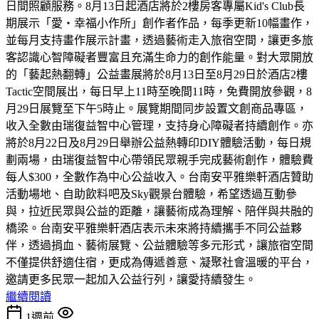
日間照顧服務。8月13日起酒店將於2樓房客專屬Kid's Club長
期展示「愛・幸福小作所」創作者作品，每季更新10幅畫作，
並每月支持畫作展示計畫，透過藝術走入旅宿空間，讓更多旅
客認識心智障礙者豐富且充滿生命力的創作能量。對大眾開放
的「藝起熱翻轉」公益畫展將於8月13日至8月29日於酒店2樓
Tactic空間展出，每日早上11時至晚間11時，免費開放參觀，8
月29日展覽至下午5時止。展覽期間同步設置文創商品專區，
收入全數由瑞復益智中心管理，支持身心障礙者持續創作。亦
將於8月22日及8月29日舉辦公益熱轉印DIY體驗活動，每日規
劃兩場，由瑞復益智中心帶領民眾親手完成藝術創作，體驗費
每人$300，全數作為中心公益收入。台南安平雅樂軒酒店贊助
活動場地、自助飲料吧及Sky觀景台體驗，希望透過互動參
與，拉近民眾與公益的距離，讓藝術成為理解、陪伴與共融的
橋梁。台南安平雅樂軒酒店表示未來將持續攜手不同公益夥
伴，透過捐血、藝術展覽、公益體驗等多元形式，讓旅宿空間
不僅提供舒適住宿，更成為傳遞善意、凝聚社會溫暖的平台，
邀請更多民眾一起加入公益行列，讓愛持續發生。
繼續閱讀
1週前