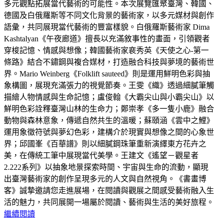
多元觀點拓展當代藝術的可能性。本次展覽匯聚臺灣、韓國、
德國及白俄羅斯等不同文化背景的藝術家，以多元媒材與創作
語彙，共同展現當代藝術的豐富樣貌。白俄羅斯藝術家 Dima
Kashtalyan《午夜廊道》擅長以充滿敘事性的畫面，引領觀者
穿梭記憶、情感與想像；韓國藝術家裵秀英《天使之心-第一
條路》結合不鏽鋼與複合媒材，打造融合科技與夢境的藝術世
界。Mario Weinberg《Folklift sauteed》則是運用鮮明色彩與抽
象構圖，展現充滿張力的視覺節奏。王雯《織》透過細膩筆觸
描繪人物情感與生命記憶；盧俊翰《大霸尖山與小霸尖山》以
鮮明色彩詮釋臺灣山林的生命力；鄭崇孝《多一隻小鹿》融合
動物與森林意象，傳遞自然共生的溫暖；蘇頤涵《雲中之鯉》
運用象徵符號與夢幻色彩，建構介於現實與想像之間的心象世
界；邱國峯《百華譜》則以細膩鋼珠筆重新演繹東方花卉之
美，在傳統工筆中展現當代美學。王建文《遙望－觀星者
2.222系列》以抽象地景探索時間、宇宙與生命的流動，顯現
出臺灣藝術家的創作呈現多元的人文與自然視角。《書畫博
客》誠摯邀請您走進展場，在閱讀與觀展之間感受藝術融入生
活的魅力，共同展開一場屬於閱讀、藝術與生活的美好旅程。
繼續閱讀