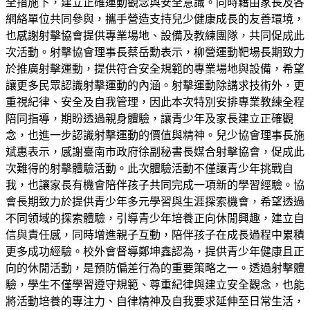
全措施下，建立正確運動觀念與安全意識。同時藉由家長及各
網絡單位共同參與，攜手營造支持兒少健康成長的友善環境，
也感謝射擊協會提供專業場地、設備及教練團隊，共同促成此
次活動。射擊協會理事長蔡岳勳表示，柳營運動靶場長期致力
於推廣射擊運動，提供符合安全規範的專業場地與設備，希望
讓更多民眾認識射擊運動的內涵。射擊運動除講求技術外，更
重視紀律、安全及自我管理，因此本次特別安排專業教練全程
陪同指導，期盼透過親身體驗，讓青少年及家長建立正確觀
念，也進一步認識射擊運動的價值與精神。兒少協會理事長施
斌惠表示，感謝臺南市政府徐副秘書長媒合射擊協會，促成此
次難得的射擊體驗活動。此次體驗活動不僅讓青少年挑戰自
我，也讓家長有機會陪伴孩子共同完成一項新的學習經驗。協
會長期致力於提供青少年多元學習與生涯探索機會，希望透過
不同領域的探索體驗，引導青少年培養正向休閒興趣，建立自
信與責任感，同時增進親子互動，陪伴孩子在成長過程中累積
更多成功經驗。校外會督導鄭坤鑫認為，提供青少年健康且正
向的休閒活動，是預防偏差行為的重要策略之一。透過射擊體
驗，學生不僅學習遵守規範、尊重紀律與建立安全觀念，也能
將活動培養的專注力、自律精神及自我要求延伸至日常生活，