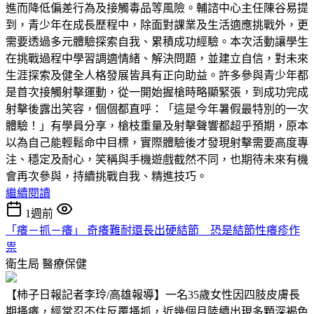
進而降低偏差行為及接觸毒品等風險。輔諮中心主任陳谷易提
到，青少年在成長歷程中，除面對課業及生活適應挑戰外，更
需要透過多元體驗探索自我、累積成功經驗。本次活動讓學生
在挑戰過程中學習調適情緒、解決問題，並建立自信，對未來
生涯探索及健全人格發展皆具有正向助益。許多參與青少年都
是首次接觸射擊運動，從一開始握槍時略顯緊張，到成功完成
射擊後露出笑容，個個都直呼：「這是今年暑假最特別的一次
體驗！」有學員分享，槍枝重量及射擊聲響都超乎預期，原本
以為自己能輕鬆命中目標，實際體驗後才發現射擊需要高度專
注、穩定及耐心，笑稱與手機遊戲截然不同，也期待未來有機
會再次參與，持續挑戰自我、精進技巧。
繼續閱讀
1週前
「癢－抓－癢」 奇癢難耐還長出硬結節 恐是結節性癢疹作
祟
衛生局
醫療保健
【柿子日報記者李玲/高雄報導】一名35歲女性因四肢皮膚長
期搔癢，經常忍不住反覆搔抓，近幾個月陸續出現多顆深褐色