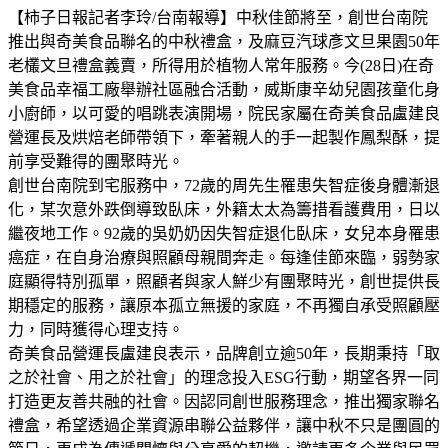
【柿子日報記者李玲/台南報導】中秋佳節將至，創世台南院
推出與奇美食品聯名的中秋禮盒，及麻豆汽球彥文旦果園50年
老欉文旦禮盒義賣，所得用於植物人常年服務。今(28日)在奇
美食品幸福工廠舉辦社區融合活動，威斯康辛幼兒園孩童化身
小廚師，以可愛的唱跳表演開場，院民家屬在奇美食品盧建良
營運長及烘焙老師帶領下，牽著親人的手一起製作鳳梨酥，提
前享受難得的團聚時光。
創世台南院到宅服務中，72歲的周先生罹患失智症後身體漸退
化，某次意外跌倒導致臥床，外籍太太為籌措看護費用，日以
繼夜地工作。92歲的吳奶奶因失智症退化臥床，女兒本身罹患
癌症，在自身治療與照顧母親間奔走。每逢佳節來臨，弱勢家
庭顯得特別孤單，照顧者與家人鮮少有團聚時光，創世提供長
期穩定的服務，讓原本孤立無援的家庭，不再獨自承受照顧壓
力，同時獲得心理支持。
奇美食品營運長盧建良表示，品牌創立逾50年，長期秉持「取
之於社會、用之於社會」的理念投入ESG行動，期望各界一同
打造更友善共融的社會。因認同創世服務理念，推出獨家聯名
禮盒，希望透過企業資源串聯公益夥伴，讓中秋不只是團圓的