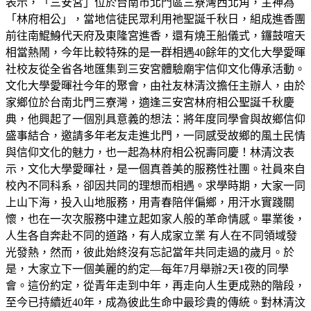
表示，「三安宮」位於台南市北門區三寮灣西北角，主神為
「林府相公」，當地信徒民眾利用祂聖誕千秋日，組成進香團
前往南鯤鯓代天府及東隆宮進香，還有燒王船儀式，鑼鼓喧天
相當熱鬧，今年比較特殊的是一群相遇40餘年的文化大學愛暉
社校友從全省各地匯集到三安宮體驗廟宇信仰文化傳承活動。
文化大學愛暉社今年的聚會，由社友林清汶擔任主辦人，由於
家鄉位於台南北門三寮灣，適逢三安宮林府相公聖誕千秋慶
典，他興起了一個別具意義的想法：將年度同學會與故鄉信仰
盛事結合，邀請多年老友走進北門，一同感受故鄉的風土民情
與信仰文化的魅力，也一起為林府相公祝壽同慶！林清汶表
示，文化大學愛暉社，是一個真善美的服務性社團。社員來自
校內不同科系，卻因共同的理想而相遇。求學時期，大家一同
上山下海，投入山地服務，用青春陪伴偏鄉，用汗水實踐關
懷，也在一次次服務中建立起如家人般的革命情感。畢業後，
人生各自奔赴不同的道路，有人成家立業 有人在不同領域發
光發熱，然而，彼此始終沒有忘記當年共同走過的歲月。於
是，大家立下一個美麗的約定—每年7月舉辦2天1夜的同學
會。這份約定，從青年走到中年，再走向人生更成熟的階段，
至今已持續近40年，成為彼此生命中最珍貴的傳統。對林清汶