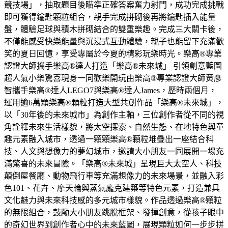
競技場」，抽取題目後瞄準正確答案奮力射門，成功完成挑戰
即可獲得鑰匙顆粒組合，親手完成拼砌後再將鑰匙插入能量
盤，體驗足球與積木拼砌結合的雙重樂趣。完成三大關卡後，
不僅能感受快樂能量與沉浸式互動體驗，親子也能留下充滿歡
笑的夏日回憶，享受專屬於今夏的精彩玩樂時光。樂高®專業
認證大師攜手樂高®達人打造「樂高®未來城」 引領創意藍圖
超人氣小樂驚喜現身一同歡樂開玩由樂高®專業認證大師黃彥
智攜手樂高®達人LEGO7與樂高®達人James，歷時兩個月，
運用逾6萬顆樂高®顆粒打造大型共創作品「樂高®未來城」，
以「30年後的未來城市」為創作主軸，三位創作者從不同的視
角詮釋未來生活樣貌，將太空探索、自然生態、在地特色與童
趣元素融入城市，透過一顆顆樂高®顆粒堆疊出一座結合科
技、人文與想像力的夢幻城市，邀請大小朋友一同展開一場充
滿驚喜的未來冒險。「樂高®未來城」呈現巨大太空人、科技
顛倒屋餐廳、動物飛行車等充滿想像力的未來場景，並融入彩
色101、花卉、摩天輪與蒸氣龐克建築等特色元素，打造兼具
文化魅力與未來科技感的多元城市樣貌。作品透過樂高®顆粒
的無限組合，鼓勵大小朋友跳脫框架、發揮創意，從孩子眼中
的奇幻世界到創作者心中的未來藍圖，展現顆粒如何一步步拼