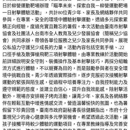
日於柳營運動靶場辦理「瞄準未來、探索自我－柳營運動靶場
一日射擊體驗活動」，共計80位青少年、家長及網絡夥伴共同
參與，在專業、安全的環境中體驗射擊運動，透過多元探索累
積正向經驗，度過充實且難忘的暑假。本次活動由臺南市射擊
協會及社團法人台南市全人教育及兒少發展協會（簡稱兒少協
會）共同承辦，帶領各單位服務之兒少及家長共同參與，展現
公私協力守護兒少成長的力量。活動內容包括空氣手槍、.22
口徑手槍及散彈槍飛靶三項射擊體驗，由專業教練於活動開始
前詳細說明安全守則、裝備操作及基本射擊技巧，再採分組輪
流方式進行體驗，不以競賽為目的，而是鼓勵參與者在安全環
境中挑戰自我。青少年透過實際操作，逐步克服初次接觸射擊
運動的緊張與陌生感，從過程中培養專注力、自我控制能力及
遵守規範的態度，並建立自信心，提升自我效能感。除射擊活
動外，現場亦安排親子烤肉活動，讓青少年、家長及各網絡夥
伴在輕鬆互動中增進情感交流，營造溫馨愉快的氛圍，也為暑
假留下珍貴回憶。臺南市政府副秘書長徐健麟指出，市府十分
重視兒少的身心健康與多元學習機會，希望透過此次活動，讓
孩子接觸平時較少體驗的運動項目，在專業教練指導及完善安