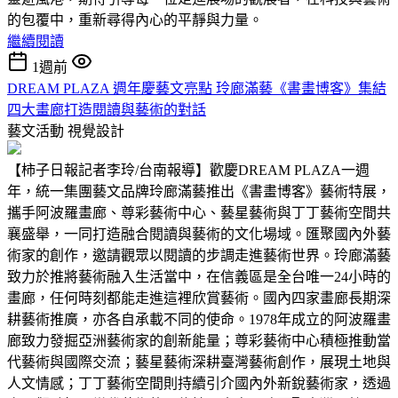
的包覆中，重新尋得內心的平靜與力量。
繼續閱讀
1週前
DREAM PLAZA 週年慶藝文亮點 玲廊滿藝《書畫博客》集結
四大畫廊打造閱讀與藝術的對話
藝文活動
視覺設計
【柿子日報記者李玲/台南報導】歡慶DREAM PLAZA一週
年，統一集團藝文品牌玲廊滿藝推出《書畫博客》藝術特展，
攜手阿波羅畫廊、尊彩藝術中心、藝星藝術與丁丁藝術空間共
襄盛舉，一同打造融合閱讀與藝術的文化場域。匯聚國內外藝
術家的創作，邀請觀眾以閱讀的步調走進藝術世界。玲廊滿藝
致力於推將藝術融入生活當中，在信義區是全台唯一24小時的
畫廊，任何時刻都能走進這裡欣賞藝術。國內四家畫廊長期深
耕藝術推廣，亦各自承載不同的使命。1978年成立的阿波羅畫
廊致力發掘亞洲藝術家的創新能量；尊彩藝術中心積極推動當
代藝術與國際交流；藝星藝術深耕臺灣藝術創作，展現土地與
人文情感；丁丁藝術空間則持續引介國內外新銳藝術家，透過