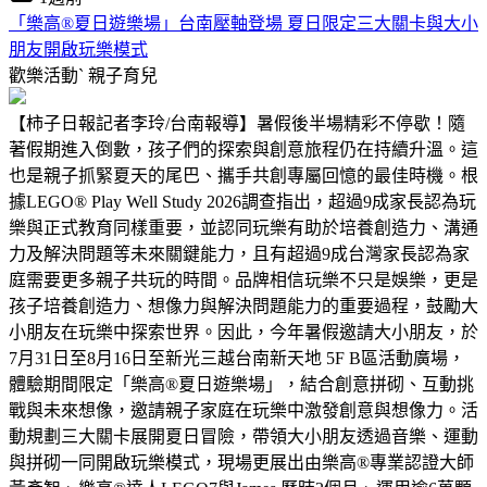
「樂高®夏日遊樂場」台南壓軸登場 夏日限定三大關卡與大小
朋友開啟玩樂模式
歡樂活動ˋ
親子育兒
【柿子日報記者李玲/台南報導】暑假後半場精彩不停歇！隨
著假期進入倒數，孩子們的探索與創意旅程仍在持續升溫。這
也是親子抓緊夏天的尾巴、攜手共創專屬回憶的最佳時機。根
據LEGO® Play Well Study 2026調查指出，超過9成家長認為玩
樂與正式教育同樣重要，並認同玩樂有助於培養創造力、溝通
力及解決問題等未來關鍵能力，且有超過9成台灣家長認為家
庭需要更多親子共玩的時間。品牌相信玩樂不只是娛樂，更是
孩子培養創造力、想像力與解決問題能力的重要過程，鼓勵大
小朋友在玩樂中探索世界。因此，今年暑假邀請大小朋友，於
7月31日至8月16日至新光三越台南新天地 5F B區活動廣場，
體驗期間限定「樂高®夏日遊樂場」，結合創意拼砌、互動挑
戰與未來想像，邀請親子家庭在玩樂中激發創意與想像力。活
動規劃三大關卡展開夏日冒險，帶領大小朋友透過音樂、運動
與拼砌一同開啟玩樂模式，現場更展出由樂高®專業認證大師