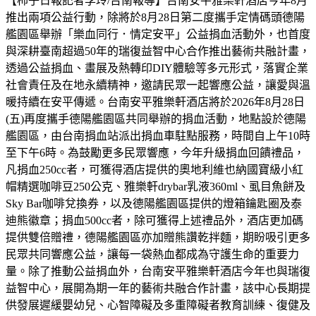
【柿子日報記者李玲/台南報導】台南安平雅樂軒酒店今年8月
推出兩項公益行動，除將於8月28日第二度攜手定情碼頭德陽
艦園區舉辦「樂血同行．情定安平」公益捐血活動外，也首度
與深耕臺南超過50年的瑞復益智中心合作推出藝術共融計畫，
透過公益捐血、畫展及熱轉印DIY體驗等多元形式，落實企業
社會責任及在地永續精神，邀請民眾一起響應公益，讓愛與溫
暖持續在安平傳遞。台南安平雅樂軒酒店將於2026年8月28日
(五)再度攜手德陽艦園區共同舉辦的捐血活動，地點設於德陽
艦園區，由台南捐血站派出捐血車駐點服務，時間自上午10時
至下午6時。為鼓勵更多民眾響應，今年升級捐血回饋禮品，
凡捐血250cc者，可獲得酒店提供的奧地利維也納國寶級小紅
帽精選咖啡豆250公克、雅樂軒drybar乳液360ml、虱目魚餅及
Sky Bar咖啡兌換券，以及德陽艦園區提供的燈箱鑰匙圈及泰
迪熊徽章；捐血500cc者，除可獲得上述禮品外，酒店更加碼
提供雙倍贈禮，德陽艦園區亦加贈熊讚乾拌麵，期盼吸引更多
民眾共同響應公益，讓每一袋熱血都成為守護生命的重要力
量。除了推動公益捐血外，台南安平雅樂軒酒店今年也與瑞復
益智中心，展開為期一年的藝術共融合作計畫，該中心長期提
供發展遲緩嬰幼兒、心智障礙及多重障礙者教育訓練、復健及