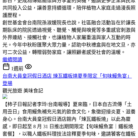
節日，更成為傳遞關懷與分享愛的契機，邀請更多企業與民眾
共同投入公益，讓善意持續循環，陪伴植物人家庭走過漫長照
護歷程。
創世基金會台南院孫淑媛院長也說，社區融合活動旨在於讓長
期臥床的院民透過視覺、聽覺、觸覺與嗅覺等多重感官刺激與
外界連結、接觸社會，也讓植物人家屬重溫與家人互動的時
光。今年中秋盼匯聚大眾力量，認助中秋禮盒與在地文旦，亦
可二次公益，轉贈弱勢家庭，讓照顧者感受社會的溫暖。
繼續閱讀
1週前
台南大員皇冠假日酒店 煉瓦鐵板燒夏季限定「旬味鰻魚宴」
登場
觀光旅遊
美味食記
【柿子日報記者李玲/台南報導】夏來臨，日本自古流傳「土
用丑日」食用鰻魚補充元氣的飲食文化，象徵迎接炎夏、滋養
身心。台南大員皇冠假日酒店館內「煉瓦鐵板燒」以此為靈
感，即日起至 8 月 31 日推出期間限定【旬味鰻魚宴｜鐵板燒
套餐】，以職人鐵板料理技法詮釋夏季旬味，邀請饕客在鐵板