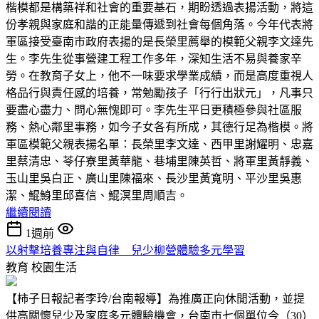
楷模都是構築祥和社會的重要基石，期盼透過表揚活動，將這
份孝親與家庭和諧的正能量傳遞到社會每個角落。今年代表將
軍區接受臺南市政府表揚的是長榮里薦舉的模範父親李文達先
生。李先生從事營建工程工作多年，深知生活不易與養家辛
勞。在教育子女上，他不一味要求學業成績，而是高度重視人
格品行與責任感的培養，常勉勵孩子「行行出狀元」，凡事只
要盡心盡力、問心無愧即可。李先生平日更積極參與社區服
務、熱心鄰里事務，如今子女各有所成，其德行足為楷模。將
軍區模範父親表揚名單：長榮里李文達、西甲里謝耀明、忠嘉
里蔡清忠、苓仔寮里黃華龍、巷埔里陳英哲、將軍里黃靜義、
玉山里吳白正、廣山里陳福來、長沙里黃寬明、平沙里吳惠
潔、鯤鯓里邱喜信、鯤溟里周順吉。
繼續閱讀
1週前
以射擊培養專注與自律 兒少柳營體驗多元學習
教育
校園生活
【柿子日報記者李玲/台南報導】為推廣正向休閒活動，並提
供高關懷兒少及家庭多元體驗機會，台南市七個單位今（30）