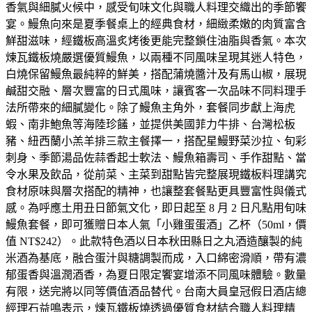
香氣與細膩火候中，感受旬味文化與職人料理交織出的季節饗
宴。鰻魚向來是夏季餐桌上的經典食材，細緻柔嫩的肉質富含
鮮甜滋味，經鐵板高溫炙烤後更能完整鎖住油脂與香氣。本次
煉瓦鐵板燒嚴選優質鰻魚，以兩種不同風味呈現其迷人特色，
白燒保留鰻魚最純粹的鮮美，搭配蒲燒醬汁及有馬山椒，展現
鹹甜交融、層次豐富的日式風味，讓賓客一次品味不同料理手
法所帶來的細膩變化。除了鰻魚主角外，套餐同步獻上海虎
蝦、南非鮑魚等海陸珍饈，並提供美國菲力牛排、台灣松板
豬、紐西蘭小羔羊排三款主餐擇一，搭配星鰻野菜沙拉、旬彩
刺身、季節湯品佐蒜香起士軟法、鰻魚箱壽司、手作甜點、當
令水果及飲品，從前菜、主菜到甜點皆完整展現鐵板料理講究
食材原味與層次搭配的精神，也讓整套餐點更具豐富性與儀式
感。為呼應土用丑日節氣文化，即日起至 8 月 2 日凡點用旬味
鰻魚套餐，即可獲贈日本人氣「小雞蛋蛋酒」乙杯（50ml，價
值 NT$242）。此款特色酒以日本秋田縣日之丸酒造釀製的純
米酒為基底，融合蛋汁與糖調製而成，入口綿密滑順，帶有濃
郁蛋香與溫潤酒香，為夏日限定饗宴增添不同風味體驗。數量
有限，送完將以同等價值酒品替代。台南大員皇冠假日酒店總
經理石益鳴表示，煉瓦鐵板燒透過優質食材結合職人料理精