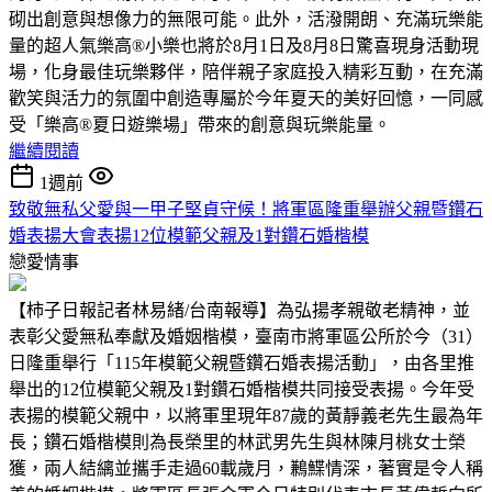
砌出創意與想像力的無限可能。此外，活潑開朗、充滿玩樂能
量的超人氣樂高®小樂也將於8月1日及8月8日驚喜現身活動現
場，化身最佳玩樂夥伴，陪伴親子家庭投入精彩互動，在充滿
歡笑與活力的氛圍中創造專屬於今年夏天的美好回憶，一同感
受「樂高®夏日遊樂場」帶來的創意與玩樂能量。
繼續閱讀
1週前
致敬無私父愛與一甲子堅貞守候！將軍區隆重舉辦父親暨鑽石
婚表揚大會表揚12位模範父親及1對鑽石婚楷模
戀愛情事
【柿子日報記者林易緒/台南報導】為弘揚孝親敬老精神，並
表彰父愛無私奉獻及婚姻楷模，臺南市將軍區公所於今（31）
日隆重舉行「115年模範父親暨鑽石婚表揚活動」，由各里推
舉出的12位模範父親及1對鑽石婚楷模共同接受表揚。今年受
表揚的模範父親中，以將軍里現年87歲的黃靜義老先生最為年
長；鑽石婚楷模則為長榮里的林武男先生與林陳月桃女士榮
獲，兩人結縭並攜手走過60載歲月，鶼鰈情深，著實是令人稱