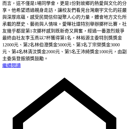
而言，這不僅是1場同學會，更是1份對故鄉的熱愛與文化的分
享。他希望透過親身走訪，讓校友們看見台灣廟宇文化的莊嚴
與深厚底蘊，感受民間信仰凝聚人心的力量，體會地方文化所
承載的歷史、藝術與人情味。愛暉社還特別舉辦擲杯比賽，社
友幾乎都是第1次擲杯感到既新奇又興奮，經過一番激烈競爭
最終由社友李玉燕以7杯獲得第1名，林裕源主委特別獎獎金
12000元、第2名林伯澄獎金5000元、第3名丁宗榮獎金3000
元、第4名林清汶獎金2000元、第5名王沛綺獎金1000元，由副
主委吳登振頒獎鼓勵。
繼續閱讀