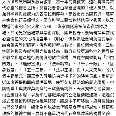
大沉浸式展場與多感官敘事，將千年的佛教文化遺址轉譯為當
代心靈的棲息之所。開幕記者會由享譽國際的「優人神鼓」以
兼具禪意與震撼力的表演拉開序幕，高雄市市長陳其邁、慈濟
基金會執行長顏博文、國立科學工藝博物館館長李秀鳳，以及
遠道而來的哈佛大學 CAMLab 專家團隊等多位貴賓親臨現
場，共同見證這場兼具學術深度、國際視野、藝術轉譯與當代
心靈價值的文化科技盛事。《明心：佛教遺址藝術沉浸式展》
結合頂尖學術研究、佛教藝術考古數據、數位圖像修復、三維
空間建模及多感官聲光敘事技術，將分布於亞洲各地的世界級
佛教文化遺產進行高精度的數位重構。展覽空間規劃有「四門
四方」、「鹿野宣法」、「法華精神」、「千手千眼」、「捨
身救度」、「五十三參」、「法界正果」與「未來天際」等八
個主題單元，觀眾步入展場彷彿穿梭千年的時空長廊，重新走
近印度菩提迦耶的覺悟聖地、鹿野苑初轉法輪的歷史現場、中
國響堂山與敦煌莫高窟的石窟藝術精粹、天津獨樂寺觀音閣、
山西應縣木塔，以及印尼婆羅浮屠的立體曼荼羅建築。透過沉
浸式影像投影與數位視覺修復，將原本不可移動、歲月侵蝕的
古代文明遺址，轉化為可以被當代觀眾身歷其境感知、體悟與
理解的精神空間。展覽不僅重現古代石窟與建築的視覺全貌，