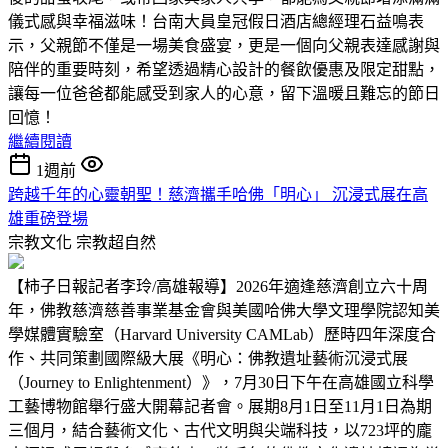
儀式感與幸福滋味！台南大員皇冠假日酒店總經理石益鳴表
示，父親節不僅是一場美食盛宴，更是一個向父親表達感謝與
陪伴的重要時刻，希望透過精心設計的餐飲優惠及限定甜點，
讓每一位爸爸都能感受到家人的心意，留下溫暖且難忘的節日
回憶！
繼續閱讀
1週前
跨越千年的心靈朝聖！慈濟攜手哈佛「明心」 沉浸式展在高
雄重磅登場
宗教文化
宗教超自然
【柿子日報記者李玲/高雄報導】2026年適逢慈濟創立六十周
年，佛教慈濟慈善事業基金會與美國哈佛大學文理學院認知美
學媒體實驗室（Harvard University CAMLab）歷時四年深度合
作、共同策劃國際級大展《明心：佛教遺址藝術沉浸式展
（Journey to Enlightenment）》，7月30日下午在高雄國立科學
工藝博物館舉行盛大開幕記者會。展期8月1日至11月1日為期
三個月，結合藝術文化、古代文明與尖端科技，以723坪的龐