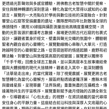
更透過光影聲效與多感官體驗，將佛教古老智慧中關於覺察、
安住與精神轉譯的深刻意涵，轉化為當代大眾得以感知的心靈
語言。展覽的一大亮點在於學術與數位技術的深度融合。針對
響堂山石窟等受損嚴重的遺址，團隊歷時四年比對散落全球的
佛頭殘件，運用3D掃描與攝影測量技術高精度重構空間。流
動的光影皆源於嚴謹考古數據，展場更仿照古代石窟的包裹式
設計，讓觀者置身於經文、壁畫與聲光交織的氛圍中，體驗朝
聖者內觀自省的心靈轉化。展覽動線精心串聯八大單元，打造
跨越時空的心靈朝聖之路。從菩提迦耶的悟道起願、鹿野苑初
轉法輪，到響堂山與敦煌莫高窟的經變圖；展覽更以獨樂寺
「千手千眼」回應全球志工動員，並以莫高窟本生故事連結骨
髓與大體捐贈的現代大捨精神。觀者走入其中，能深刻體悟
「法華是走出來」的當代實踐。除了視覺震撼，展覽更將古老
智慧轉化為當代心靈解方。展區終點透過婆羅浮屠、應縣木塔
與靈峰星辰，呈現華嚴「法界珠網」重重無盡的互攝概念，傳
達萬物共生的宇宙秩序。展覽重新賦予歲月侵蝕的古蹟全新生
命，引導觀者以「心包太虛」的視野，在資訊過載的當代尋得
安住身心的平靜力量。這座結合前沿科技與深厚人文底蘊的心
靈避風港，期待引導每一位走進展場的觀展者，在科技與藝術