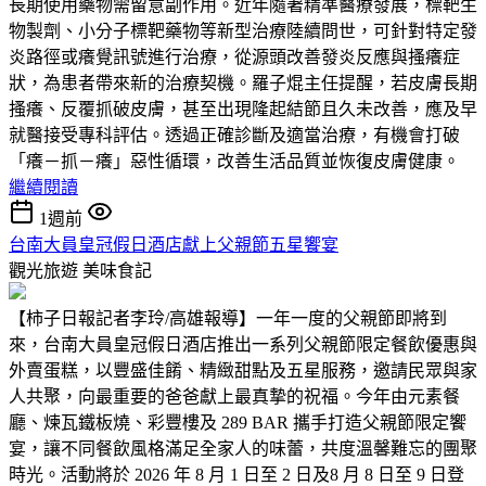
長期使用藥物需留意副作用。近年隨著精準醫療發展，標靶生
物製劑、小分子標靶藥物等新型治療陸續問世，可針對特定發
炎路徑或癢覺訊號進行治療，從源頭改善發炎反應與搔癢症
狀，為患者帶來新的治療契機。羅子焜主任提醒，若皮膚長期
搔癢、反覆抓破皮膚，甚至出現隆起結節且久未改善，應及早
就醫接受專科評估。透過正確診斷及適當治療，有機會打破
「癢－抓－癢」惡性循環，改善生活品質並恢復皮膚健康。
繼續閱讀
1週前
台南大員皇冠假日酒店獻上父親節五星饗宴
觀光旅遊
美味食記
【柿子日報記者李玲/高雄報導】一年一度的父親節即將到
來，台南大員皇冠假日酒店推出一系列父親節限定餐飲優惠與
外賣蛋糕，以豐盛佳餚、精緻甜點及五星服務，邀請民眾與家
人共聚，向最重要的爸爸獻上最真摯的祝福。今年由元素餐
廳、煉瓦鐵板燒、彩豐樓及 289 BAR 攜手打造父親節限定饗
宴，讓不同餐飲風格滿足全家人的味蕾，共度溫馨難忘的團聚
時光。活動將於 2026 年 8 月 1 日至 2 日及8 月 8 日至 9 日登