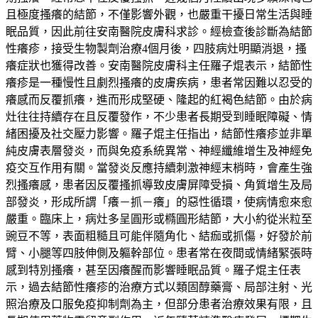
且極度搔癢的結節，不僅影響外觀，也嚴重干擾日常生活與睡
眠品質，因此前往安南醫院皮膚科求診。經檢查後診斷為結節
性癢疹，接受生物製劑治療4個月後，四肢病灶明顯消退，搔
癢症狀也獲得改善。安南醫院皮膚科主任羅子焜表示，結節性
癢疹是一種慢性且劇烈搔癢的皮膚疾病，患者常因難以忍受的
癢感而反覆抓癢，進而形成堅硬、隆起的紅褐色結節。由於病
灶往往持續存在且反覆發作，不少患者長期受到睡眠障礙、情
緒困擾及社交壓力影響。羅子焜主任指出，結節性癢疹並非單
純皮膚表層發炎，而與免疫系統異常、神經纖維增生及神經免
疫交互作用有關。當發炎反應持續刺激神經末梢時，會產生強
烈搔癢感，患者因反覆搔抓導致皮膚屏障受損、角質增生及局
部發炎，形成所謂「癢－抓－癢」的惡性循環，使病情愈來愈
嚴重。臨床上，病灶多呈圓形或橢圓形結節，大小約從米粒至
豌豆不等，表面粗糙且可能伴隨角化、結痂或抓傷，好發於前
臂、小腿等四肢伸側及軀幹部位。患者常在夜間或情緒緊張時
感到特別搔癢，甚至因癢醒而影響睡眠品質。羅子焜主任表
示，過去結節性癢疹的治療方式以類固醇藥膏、局部注射、光
照治療及口服免疫抑制劑為主，但部分患者治療效果有限，且