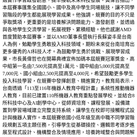
過實作學習啟發創意，提早接軌未來科技發展。黃偉哲指出，
本屆賽事匯集全國國小、國中及高中學生同場競技，讓不同學
習階段的學生都能展現學習成果。他強調，競賽的目的不只是
爭取獎項，更重要的是培養解決問題能力、激發創意，並透過
與各地學生交流學習，拓展視野、累積經驗。他也感謝AMD
首度贊助本屆賽事，並以AMD董事長暨執行長蘇姿丰是台南
人為例，勉勵學生勇敢投入科技領域，期盼未來從台南培育出
更多優秀的AI科技人才。為鼓勵學生勇於挑戰、展現學習成
果，市長黃偉哲也在開幕典禮宣佈加碼本屆競賽冠軍獎金，高
中組第一名由7,500元提高至1萬元、國中組由5,000元提高至
7,000元、國小組由2,500元提高至4,000元，希望鼓勵更多學生
投入科技學習，在競賽中發揮創意、精進實力。教育局表示，
台南透過「113至116年機器人教育中程計畫」系統性推動機器
人教育，目前已建置110所機器人教育重點發展學校，並結合8
所科技中心及AI創學中心，從師資培育、課程發展、設備建
置到學習場域建立完整支持系統，讓學生在校即可接觸程式設
計與機器人實作。本屆競賽依國小低年級至高中職不同學習階
段規劃五項主題任務，引導學生從基礎操控、邏輯思考逐步進
展至程式設計、機構整合及情境應用，培養跨域整合與問題解