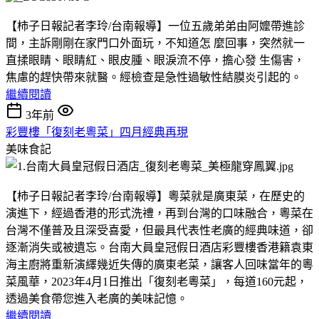
【柿子日報記者李玲/台南報導】一位五歲弟弟由阿嬤帶進診
間，主訴剛剛在家門口外面玩，不知道怎 麼回事，突然就一
直揉眼睛、眼睛紅、眼皮腫、眼淚流不停，擔心發 生傷害，
焦慮的趕快帶來就醫。經檢查是急性過敏性結膜炎引起的。
繼續閱讀
3年前
彩豐樓「復刻老粵菜」四月經典再現
美味食記
【柿子日報記者李玲/台南報導】粵菜就是廣東菜，在歷史的
演進下，經過香港的形式洗禮，再到台灣的口味融合，粵菜在
台灣不僅普及且深受喜愛，但最具代表性老廣的經典味道，卻
逐漸消失或被遺忘。台南大員皇冠假日酒店彩豐樓香港籍袁東
海主廚將重新演繹幾近失傳的廣東老菜，讓客人回味當年的粵
菜風華，2023年4月1日推出「復刻老粵菜」，每道160元起，
透過美食帶您進入老廣的美味記憶。
繼續閱讀