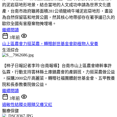
的泥岩惡地形地景，結合當地的人文成功申請為世界文化遺
產，台南市政府雖將面積281公頃龍崎牛埔泥岩惡地形，畫設
為自然保留區和地質公園，然其核心地帶卻存在著爭議已久的
歐欣全國有害廢棄物掩埋場。
繼續閱讀
3年前
山上區農會力挺菜農，轉贈創世基金會助植物人安養
生活綜合
【柿子日報記者李玲/台南報導】台南市山上區農會總幹事許
弘霖，行動支持雲林縣土庫鎮農會的產銷班，力挺菜農做公益
，採購2000公斤高麗菜，轉贈社福團體創世基金會、五甲教養
院和長泰教養院做公益。
繼續閱讀
3年前
過敏性結膜炎眼睛又癢又紅
醫療保健