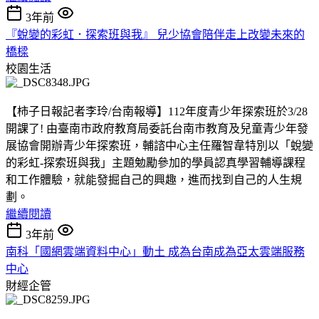
3年前
『蛻變的彩虹．探索班與我』 兒少協會陪伴走上改變未來的
橋樑
校園生活
【柿子日報記者李玲/台南報導】112年度青少年探索班於3/28
開課了! 由臺南市政府教育局委託台南市教育及兒童青少年發
展協會開辦青少年探索班，輔諮中心主任羅智韋特別以「蛻變
的彩虹-探索班與我」主題勉勵參加的學員認真學習輔導課程
和工作體驗，就能發掘自己的興趣，進而找到自己的人生規
劃。
繼續閱讀
3年前
南科「國網雲端資料中心」動土 成為台南成為亞太雲端服務
中心
財經企管