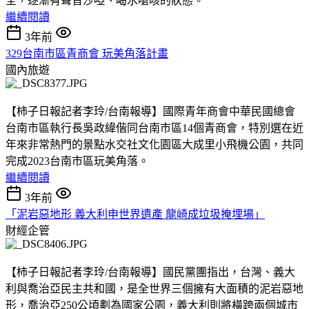
全，逐漸有聲音沙啞、喝水嗆咳的狀態。
繼續閱讀
3年前
329台南市區青商會 玩美角落計畫
國內旅遊
【柿子日報記者李玲/台南報導】國際青年商會中華民國總會
台南市區執行長吳政緯偕同台南市區14個青商會，特別選在近
年來非常熱門的景點水交社文化園區大成里小飛機公園，共同
完成2023台南市區玩美角落。
繼續閱讀
3年前
「泥岩惡地形 義大利申世界遺產 龍崎成垃圾掩埋場」
財經企管
【柿子日報記者李玲/台南報導】國民黨團指出，台灣、義大
利與喬治亞民主共和國，是全世界三個擁有大面積的泥岩惡地
形，喬治亞250公頃劃為國家公園，義大利則將橫跨兩個城市