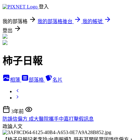
登入
我的部落格
我的部落格後台
我的帳號
登出
柿子日報
相簿
部落格
名片
3年前
防誤信偏方 成大醫院攜手中嘉打擊假訊息
政論人文
【柿子日報記者李玲/台南報導】時有耳聞民眾因誤信偏方，