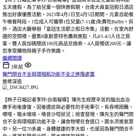
五天連假，為了給兒童一個快樂假期，台南大員皇冠假日酒店
推出好康優惠活動，2023年4月1日至4月5日期間，元素自助餐
午晚餐時段，1位成人可攜帶1位兒童(7-11歲)免費吃Buffet。另
外，酒店大廳舉辦「皇冠生活節之假日市集」活動，在室內舒
適的空間裡，邀集8家創意特色攤商進駐，凡4/1-4/3入住之房
客，雙人房加碼贈送100元商品兌換券、4人房贈送200元，讓
您享受購物與親子手作樂趣。
繼續閱讀
3年前
聲門閉合不全與環咽肌功能不全之進階處置
進修深造
【柿子日報記者李玲/台南報導】陳先生經歷辛苦的腦出血治
療手術後康復，因後遺症與必要性的手術牽引，有吞嚥困難、
哽噎、喝水嗆咳、嗓音沙啞狀況；檢查發現，陳先生的聲門閉
合不全與環咽肌功能不全，讓食物哽在食道口，跟水流進氣管
中。另一位70多歲、身體健康的李大姐，也是因為聲門閉合不