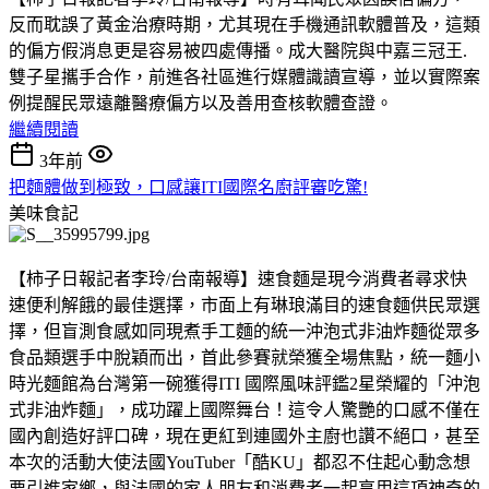
反而耽誤了黃金治療時期，尤其現在手機通訊軟體普及，這類
的偏方假消息更是容易被四處傳播。成大醫院與中嘉三冠王.
雙子星攜手合作，前進各社區進行媒體識讀宣導，並以實際案
例提醒民眾遠離醫療偏方以及善用查核軟體查證。
繼續閱讀
3年前
把麵體做到極致，口感讓ITI國際名廚評審吃驚!
美味食記
【柿子日報記者李玲/台南報導】速食麵是現今消費者尋求快
速便利解餓的最佳選擇，市面上有琳琅滿目的速食麵供民眾選
擇，但盲測食感如同現煮手工麵的統一沖泡式非油炸麵從眾多
食品類選手中脫穎而出，首此參賽就榮獲全場焦點，統一麵小
時光麵館為台灣第一碗獲得ITI 國際風味評鑑2星榮耀的「沖泡
式非油炸麵」，成功躍上國際舞台！這令人驚艷的口感不僅在
國內創造好評口碑，現在更紅到連國外主廚也讚不絕口，甚至
本次的活動大使法國YouTuber「酷KU」都忍不住起心動念想
要引進家鄉，與法國的家人朋友和消費者一起享用這項神奇的