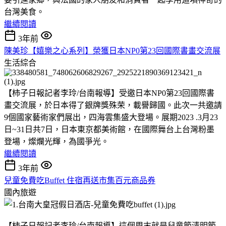
台灣美食。
繼續閱讀
3年前
陳美珍【嬉樂之心系列】榮獲日本NP0第23回國際書畫交流展
生活綜合
【柿子日報記者李玲/台南報導】受邀日本NP0第23回國際書
畫交流展，於日本得了銀牌獎殊荣，載譽歸國。此次一共邀請
9個國家藝術家們展出，四海雲集盛大登場。展期2023 .3月23
日~31日共7日，日本東京都美術館，在國際舞台上台灣粉墨
登場，燦爛光輝，為國爭光。
繼續閱讀
3年前
兒童免費吃Buffet 住宿再送市集百元商品券
國內旅遊
【柿子日報記者李玲/台南報導】這個周末就是兒童節清明節