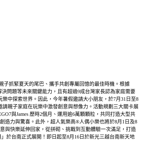
親子抓緊夏天的尾巴、攜手共創專屬回憶的最佳時機。根據
溝通力及解決問題等未來關鍵能力，且有超過9成台灣家長認為家庭需要
樂中探索世界。因此，今年暑假邀請大小朋友，於7月31日至8
，邀請親子家庭在玩樂中激發創意與想像力。活動規劃三大關卡展
7與James 歷時2個月、運用逾6萬顆顆粒，共同打造大型共
創造力與驚喜。此外，超人氣樂高®人偶小樂也將於8月1日及8
創意與快樂延伸回家，從拼砌、挑戰到互動體驗一次滿足，打造
」於台南正式展開！即日起至8月16日於新光三越台南新天地