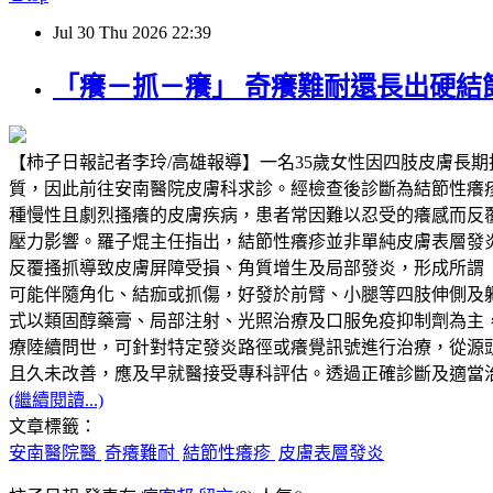
Jul
30
Thu
2026
22:39
「癢－抓－癢」 奇癢難耐還長出硬結
【柿子日報記者李玲/高雄報導】一名35歲女性因四肢皮膚長
質，因此前往安南醫院皮膚科求診。經檢查後診斷為結節性癢
種慢性且劇烈搔癢的皮膚疾病，患者常因難以忍受的癢感而反
壓力影響。羅子焜主任指出，結節性癢疹並非單純皮膚表層發
反覆搔抓導致皮膚屏障受損、角質增生及局部發炎，形成所謂
可能伴隨角化、結痂或抓傷，好發於前臂、小腿等四肢伸側及
式以類固醇藥膏、局部注射、光照治療及口服免疫抑制劑為主
療陸續問世，可針對特定發炎路徑或癢覺訊號進行治療，從源
且久未改善，應及早就醫接受專科評估。透過正確診斷及適當
(繼續閱讀...)
文章標籤：
安南醫院醫
奇癢難耐
結節性癢疹
皮膚表層發炎