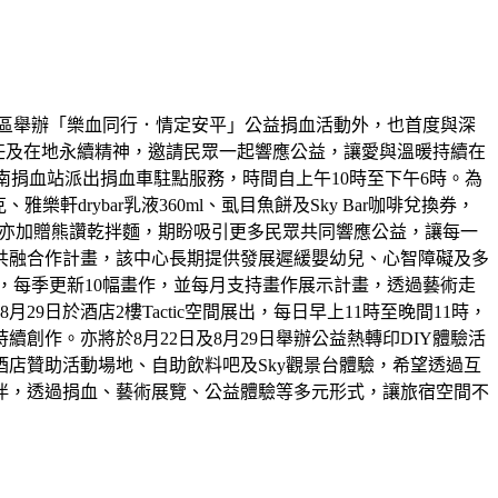
園區舉辦「樂血同行．情定安平」公益捐血活動外，也首度與深
責任及在地永續精神，邀請民眾一起響應公益，讓愛與溫暖持續在
台南捐血站派出捐血車駐點服務，時間自上午10時至下午6時。為
drybar乳液360ml、虱目魚餅及Sky Bar咖啡兌換券，
區亦加贈熊讚乾拌麵，期盼吸引更多民眾共同響應公益，讓每一
共融合作計畫，該中心長期提供發展遲緩嬰幼兒、心智障礙及多
作品，每季更新10幅畫作，並每月支持畫作展示計畫，透過藝術走
日於酒店2樓Tactic空間展出，每日早上11時至晚間11時，
創作。亦將於8月22日及8月29日舉辦公益熱轉印DIY體驗活
酒店贊助活動場地、自助飲料吧及Sky觀景台體驗，希望透過互
伴，透過捐血、藝術展覽、公益體驗等多元形式，讓旅宿空間不