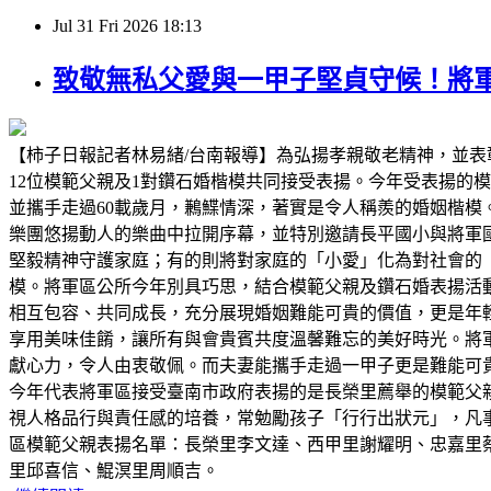
Jul
31
Fri
2026
18:13
致敬無私父愛與一甲子堅貞守候！將軍
【柿子日報記者林易緒/台南報導】為弘揚孝親敬老精神，並表
12位模範父親及1對鑽石婚楷模共同接受表揚。今年受表揚的
並攜手走過60載歲月，鶼鰈情深，著實是令人稱羨的婚姻楷
樂團悠揚動人的樂曲中拉開序幕，並特別邀請長平國小與將軍
堅毅精神守護家庭；有的則將對家庭的「小愛」化為對社會的
模。將軍區公所今年別具巧思，結合模範父親及鑽石婚表揚活
相互包容、共同成長，充分展現婚姻難能可貴的價值，更是年
享用美味佳餚，讓所有與會貴賓共度溫馨難忘的美好時光。將
獻心力，令人由衷敬佩。而夫妻能攜手走過一甲子更是難能可
今年代表將軍區接受臺南市政府表揚的是長榮里薦舉的模範父
視人格品行與責任感的培養，常勉勵孩子「行行出狀元」，凡
區模範父親表揚名單：長榮里李文達、西甲里謝耀明、忠嘉里
里邱喜信、鯤溟里周順吉。