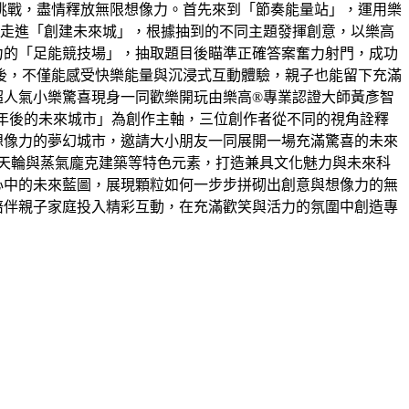
動挑戰，盡情釋放無限想像力。首先來到「節奏能量站」，運用樂
著走進「創建未來城」，根據抽到的不同主題發揮創意，以樂高
力的「足能競技場」，抽取題目後瞄準正確答案奮力射門，成功
後，不僅能感受快樂能量與沉浸式互動體驗，親子也能留下充滿
超人氣小樂驚喜現身一同歡樂開玩由樂高®專業認證大師黃彥智
30年後的未來城市」為創作主軸，三位創作者從不同的視角詮釋
想像力的夢幻城市，邀請大小朋友一同展開一場充滿驚喜的未來
摩天輪與蒸氣龐克建築等特色元素，打造兼具文化魅力與未來科
心中的未來藍圖，展現顆粒如何一步步拼砌出創意與想像力的無
陪伴親子家庭投入精彩互動，在充滿歡笑與活力的氛圍中創造專