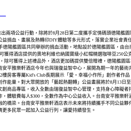
動
推出兩項公益行動，除將於8月28日第二度攜手定情碼頭德陽艦
公益捐血、畫展及熱轉印DIY體驗等多元形式，落實企業社會
再度攜手德陽艦園區共同舉辦的捐血活動，地點設於德陽艦園區，由
得酒店提供的奧地利維也納國寶級小紅帽精選咖啡豆250公克、雅樂軒
c者，除可獲得上述禮品外，酒店更加碼提供雙倍贈禮，德陽艦園
南安平雅樂軒酒店今年也與瑞復益智中心，展開為期一年的藝術
樓房客專屬Kid's Club長期展示「愛・幸福小作所」創作者
量。對大眾開放的「藝起熱翻轉」公益畫展將於8月13日至8月29
文創商品專區，收入全數由瑞復益智中心管理，支持身心障礙者持續
，體驗費每人$300，全數作為中心公益收入。台南安平雅樂軒
融的橋梁。台南安平雅樂軒酒店表示未來將持續攜手不同公益夥
請更多民眾一起加入公益行列，讓愛持續發生。