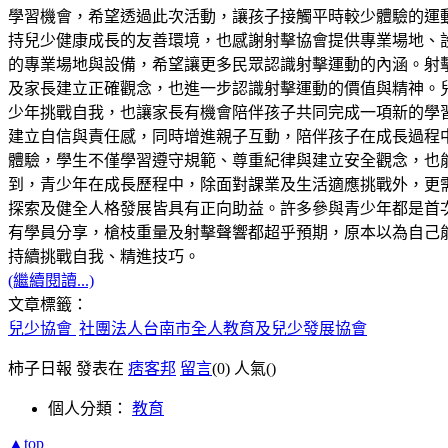
學習機會，希望透過此次活動，讓孩子接觸平時較少體驗的運
持兒少健康成長的友善環境，也感謝射擊協會提供專業場地、
的專業場地與設備，希望讓更多民眾認識射擊運動的內涵。射
及家長建立正確觀念，也進一步認識射擊運動的價值與精神。
少年挑戰自我，也讓家長有機會陪伴孩子共同完成一項新的學
建立自信與責任感，同時增進親子互動，陪伴孩子在成長過程
體驗，學生不僅學習遵守規範、尊重紀律與建立安全觀念，也
到，青少年在成長歷程中，除面對課業及生活適應挑戰外，更
探索及健全人格發展皆具有正向助益。許多參與青少年都是首
有學員分享，槍枝重量及射擊聲響都超乎預期，原本以為自己
持續挑戰自我、精進技巧。
(繼續閱讀...)
文章標籤：
兒少協會
社團法人台南市全人教育及兒少發展協會
柿子日報 發表在
痞客邦
留言
(0)
人氣(
)
個人分類：
教育
▲top