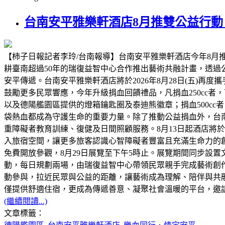
台南安平雅樂軒酒店8月推雙公益行
【柿子日報記者李玲/台南報導】台南安平雅樂軒酒店今年8月
耕臺南超過50年的瑞復益智中心合作推出藝術共融計畫，透過
安平傳遞。台南安平雅樂軒酒店將於2026年8月28日(五)
鼓勵更多民眾響應，今年升級捐血回饋禮品，凡捐血250cc者，可獲
以及德陽艦園區提供的燈箱鑰匙圈及泰迪熊徽章；捐血500c
袋熱血都成為守護生命的重要力量。除了推動公益捐血外，台
重障礙者教育訓練、復健及日間照顧服務。8月13日起酒店將於2
入旅宿空間，讓更多旅客認識心智障礙者豐富且充滿生命力的創作能
免費開放參觀，8月29日展覽至下午5時止。展覽期間同步設置
動，每日規劃兩場，由瑞復益智中心帶領民眾親手完成藝術創作
動參與，拉近民眾與公益的距離，讓藝術成為理解、陪伴與共
僅提供舒適住宿，更成為傳遞善意、凝聚社會溫暖的平台，邀
(繼續閱讀...)
文章標籤：