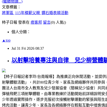
(繼續閱讀...)
文章標籤：
將軍區
115年模範父親
鑽石婚表揚活動
柿子日報 發表在
痞客邦
留言
(0)
人氣(
)
個人分類：
▲top
Jul
31
Fri
2026
08:37
以射擊培養專注與自律 兒少柳營體
【柿子日報記者李玲/台南報導】為推廣正向休閒活動，並提供
射擊體驗活動」，共計80位青少年、家長及網絡夥伴共同參
團法人台南市全人教育及兒少發展協會（簡稱兒少協會）共同承
彈槍飛靶三項射擊體驗，由專業教練於活動開始前詳細說明安
少年透過實際操作，逐步克服初次接觸射擊運動的緊張與陌生
烤肉活動，讓青少年、家長及各網絡夥伴在輕鬆互動中增進情