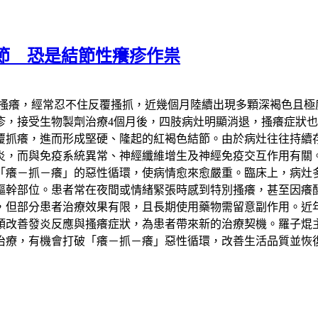
節 恐是結節性癢疹作祟
期搔癢，經常忍不住反覆搔抓，近幾個月陸續出現多顆深褐色且
疹，接受生物製劑治療4個月後，四肢病灶明顯消退，搔癢症狀
覆抓癢，進而形成堅硬、隆起的紅褐色結節。由於病灶往往持續
炎，而與免疫系統異常、神經纖維增生及神經免疫交互作用有關
「癢－抓－癢」的惡性循環，使病情愈來愈嚴重。臨床上，病灶
軀幹部位。患者常在夜間或情緒緊張時感到特別搔癢，甚至因癢
，但部分患者治療效果有限，且長期使用藥物需留意副作用。近
頭改善發炎反應與搔癢症狀，為患者帶來新的治療契機。羅子焜
治療，有機會打破「癢－抓－癢」惡性循環，改善生活品質並恢