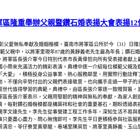
區隆重舉辦父親暨鑽石婚表揚大會表揚12
彰父愛無私奉獻及婚姻楷模，臺南市將軍區公所於今（31）日隆
模範父親中，以將軍里現年87歲的黃靜義老先生最為年長；鑽石
模。將軍區長張介軍今日特別代表市長黃偉哲向所有受表揚者獻上
國小帶來充滿活力的精彩表演。典禮中逐一介紹每位模範父親及
「大愛」，積極投身公益事業、熱心服務鄰里，用實際行動詮釋
動，不僅向辛勞付出的父親們表達敬意，也向攜手走過一甲子的夫
輕世代值得學習的典範。典禮中，由區長張介軍逐一致贈賀匾，
軍區長張介軍表示，父親用堅韌的精神與無私的奉獻，為家人創
貴，每對鑽石婚楷模都是構築祥和社會的重要基石，期盼透過表
親李文達先生。李先生從事營建工程工作多年，深知生活不易與
事只要盡心盡力、問心無愧即可。李先生平日更積極參與社區服
蔡清忠、苓仔寮里黃華龍、巷埔里陳英哲、將軍里黃靜義、玉山