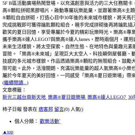
5F B區活動廣場熱鬧登場，以充滿創意與活力的三大任務關
高®顆粒拼砌黑膠唱片，啟動專屬玩樂能量，並跟著樂高®主
®顆粒自由拼砌，打造心目中30年後的未來城市樣貌，將天
完成挑戰即可獲得鑰匙顆粒組合，親手完成拼砌後再將鑰匙插
歡笑的夏日回憶，享受專屬於今夏的精彩玩樂時光。樂高®專業
攜手樂高®達人LEGO7與樂高®達人James，歷時兩個月
未來生活樣貌，將太空探索、自然生態、在地特色與童趣元素
冒險。「樂高®未來城」呈現巨大太空人、科技顛倒屋餐廳、動
技感的多元城市樣貌。作品透過樂高®顆粒的無限組合，鼓勵
限可能。此外，活潑開朗、充滿玩樂能量的超人氣樂高®小樂也
屬於今年夏天的美好回憶，一同感受「樂高®夏日遊樂場」帶
(繼續閱讀...)
文章標籤：
新光三越台南新天地
樂高®夏日遊樂場
樂高®達人LEGO7
3
柿子日報 發表在
痞客邦
留言
(0)
人氣(
)
個人分類：
歡樂活動ˋ
▲top