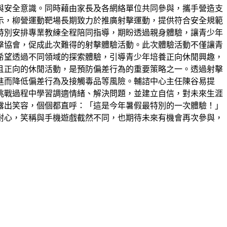
與安全意識。同時藉由家長及各網絡單位共同參與，攜手營造支
示，柳營運動靶場長期致力於推廣射擊運動，提供符合安全規範
特別安排專業教練全程陪同指導，期盼透過親身體驗，讓青少年
擊協會，促成此次難得的射擊體驗活動。此次體驗活動不僅讓青
希望透過不同領域的探索體驗，引導青少年培養正向休閒興趣，
且正向的休閒活動，是預防偏差行為的重要策略之一。透過射擊
進而降低偏差行為及接觸毒品等風險。輔諮中心主任陳谷易提
挑戰過程中學習調適情緒、解決問題，並建立自信，對未來生涯
露出笑容，個個都直呼：「這是今年暑假最特別的一次體驗！」
耐心，笑稱與手機遊戲截然不同，也期待未來有機會再次參與，