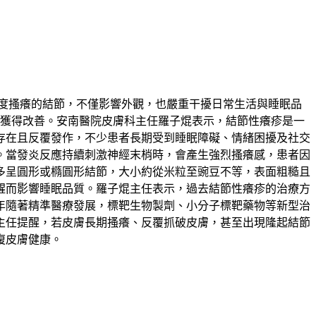
極度搔癢的結節，不僅影響外觀，也嚴重干擾日常生活與睡眠品
也獲得改善。安南醫院皮膚科主任羅子焜表示，結節性癢疹是一
存在且反覆發作，不少患者長期受到睡眠障礙、情緒困擾及社交
。當發炎反應持續刺激神經末梢時，會產生強烈搔癢感，患者因
多呈圓形或橢圓形結節，大小約從米粒至豌豆不等，表面粗糙且
醒而影響睡眠品質。羅子焜主任表示，過去結節性癢疹的治療方
年隨著精準醫療發展，標靶生物製劑、小分子標靶藥物等新型治
主任提醒，若皮膚長期搔癢、反覆抓破皮膚，甚至出現隆起結節
復皮膚健康。