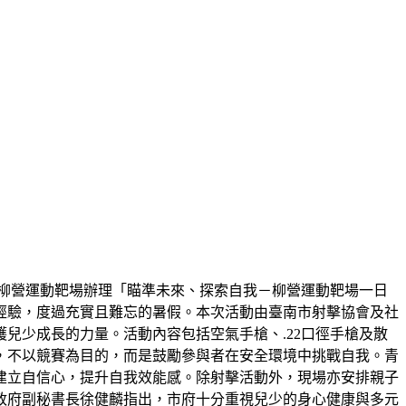
於柳營運動靶場辦理「瞄準未來、探索自我－柳營運動靶場一日
經驗，度過充實且難忘的暑假。本次活動由臺南市射擊協會及社
兒少成長的力量。活動內容包括空氣手槍、.22口徑手槍及散
，不以競賽為目的，而是鼓勵參與者在安全環境中挑戰自我。青
建立自信心，提升自我效能感。除射擊活動外，現場亦安排親子
政府副秘書長徐健麟指出，市府十分重視兒少的身心健康與多元