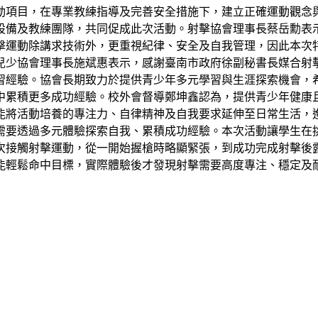
動項目，在專業教練指導及完善安全措施下，建立正確運動觀念
設備及教練團隊，共同促成此次活動。射擊協會理事長蔡岳勳表
擊運動除講求技術外，更重視紀律、安全及自我管理，因此本次
兒少協會理事長施斌惠表示，感謝臺南市政府徐副秘書長媒合射
習經驗。協會長期致力於提供青少年多元學習與生涯探索機會，
中累積更多成功經驗。校外會督導鄭坤鑫認為，提供青少年健康
能將活動培養的專注力、自律精神及自我要求延伸至日常生活，
需要透過多元體驗探索自我、累積成功經驗。本次活動讓學生在
次接觸射擊運動，從一開始握槍時略顯緊張，到成功完成射擊後
能輕鬆命中目標，實際體驗後才發現射擊需要高度專注、穩定及