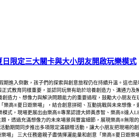
夏日限定三大關卡與大小朋友開啟玩樂模式
著假期進入倒數，孩子們的探索與創意旅程仍在持續升溫。這也是
過9成家長認為玩樂與正式教育同樣重要，並認同玩樂有助於培養創造力、
創造力、想像力與解決問題能力的重要過程，鼓勵大小朋友在玩
間限定「樂高®夏日遊樂場」，結合創意拼砌、互動挑戰與未來想像
式，現場更展出由樂高®專業認證大師黃彥智、樂高®達人LEGO
主題，透過充滿想像力的未來場景與豐富細節，展現樂高®無限的
，活動期間同步推出多項限定滿額贈活動，讓大小朋友把現場的
樂場」 三大任務邀親子盡情揮灑能量和創意「樂高®夏日遊樂場