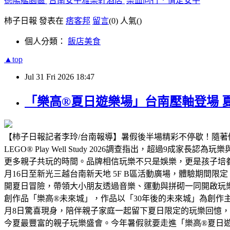
德陽艦園區
台南安平雅樂軒酒店
樂血同行．情定安平
柿子日報 發表在
痞客邦
留言
(0)
人氣(
)
個人分類：
飯店美食
▲top
Jul
31
Fri
2026
18:47
「樂高®夏日遊樂場」台南壓軸登場 
【柿子日報記者李玲/台南報導】暑假後半場精彩不停歇！隨
LEGO® Play Well Study 2026調查指出，超
更多親子共玩的時間。品牌相信玩樂不只是娛樂，更是孩子培養
月16日至新光三越台南新天地 5F B區活動廣場，體驗期
開夏日冒險，帶領大小朋友透過音樂、運動與拼砌一同開啟玩樂模
創作品「樂高®未來城」，作品以「30年後的未來城」為創作
月8日驚喜現身，陪伴親子家庭一起留下夏日限定的玩樂回憶
今夏最豐富的親子玩樂盛會。今年暑假就要走進「樂高®夏日遊