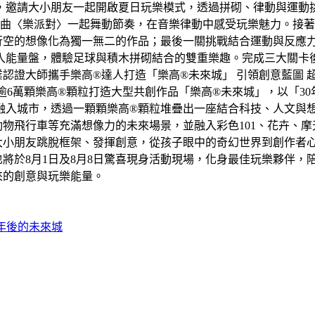
卡，邀請大小朋友一起開啟夏日玩樂模式，透過拼砌、律動與運
題曲〈樂派對〉一起舞動節奏，在音樂律動中感受玩樂魅力。接
馬行空的想像化為獨一無二的作品；最後一關挑戰結合運動與反應
入能量盤，體驗足球與積木拼砌結合的雙重樂趣。完成三大關卡
認證大師攜手樂高®達人打造「樂高®未來城」 引領創意藍圖 
，運用逾6萬顆樂高®顆粒打造大型共創作品「樂高®未來城」，以「
融入城市，透過一顆顆樂高®顆粒堆疊出一座結合科技、人文與
物飛行車等充滿想像力的未來場景，並融入彩色101、花卉、
大小朋友跳脫框架、發揮創意，從孩子眼中的奇幻世界到創作者
將於8月1日及8月8日驚喜現身活動現場，化身最佳玩樂夥伴，
來的創意與玩樂能量。
0年後的未來城