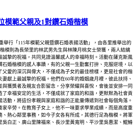
位模範父親及1對鑽石婚楷模
重舉行「115年模範父親暨鑽石婚表揚活動」，由各里推舉出的
婚楷模則為長榮里的林武男先生與林陳月桃女士榮獲，兩人結縭
最誠摯的祝福，共同見證溫馨感人的幸福時刻。活動在薩克斯風
鑽石婚楷模的感人事蹟，有的父親一生勤奮打拚、克服逆境，以
了父愛的深沉與偉大，不僅成為子女的最佳榜樣，更是社會的楷
妻獻上最誠摯的祝福。他們在60年的婚姻歲月裡，彼此扶持、
並與獲獎者及親友合影留念，分享榮耀與喜悅，會後並安排一同
造了幸福安定的生活，不僅成就了家庭的和諧，更默默為社會貢
揚活動，將這份孝親與家庭和諧的正能量傳遞到社會每個角落。
養家辛勞。在教育子女上，他不一味要求學業成績，而是高度重
務、熱心鄰里事務，如今子女各有所成，其德行足為楷模。將軍
里吳白正、廣山里陳福來、長沙里黃寬明、平沙里吳惠潔、鯤鯓