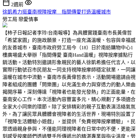
2週前
徐凱希力挺臺南視障按摩 指間傳愛打造溫暖城市
勞工局
戀愛情事
【柿子日報記者李玲/台南報導】為具體實踐臺南市長黃偉哲
「希望家園」的施政願景，打造一座充滿溫暖、包容與幸福感
的友善城市，臺南市政府勞工局今（18）日於南紡購物中心1
樓廣場盛大舉辦「指間傳愛 臺南Hand溫暖」視障按摩據點行
銷活動。活動特別邀請形象親民的藝人徐凱希擔任代言人，以
實際行動號召市民朋友一同支持視障按摩師穩定就業，一同讓
溫暖在城市中流動。臺南市長黃偉哲表示，活動開場邀請由視
障者組成的團體「問樂團」以充滿生命力與穿透力的動人樂曲
揭開序幕，深刻傳達「視障者也能發光發熱」的正面能量，在
臺南安心工作。本次活動內容豐富多元，精心規劃了多項適合
全家大小同樂的環節。除了安排精彩的親子互動表演活絡氣氛
外，為了讓民眾具體體會視障者的生活世界，現場特別設置了
「視障生活體驗小遊戲」，並提供「免費視障按摩體驗」。民
眾透過親身參與，不僅能同理視障者在日常中的不便，更能深
刻感受按摩師們透過雙手所傳遞出的精湛專業與指尖溫度。勞