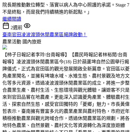
院長期推動數位轉型、落實以病人為中心照護的承諾。Stage 7
不是終點，而是我們持續精進的新起點。」
繼續閱讀
2週前
臺南官田凌波渡頭休閒農業區揭牌啟動！
農業活動
國內旅遊
【柿子日報記者李玲/台南報導】【農民時報記者林裕閎/台南
報導】凌波渡頭休閒農業區今(18) 日於葫蘆埤自然公園舉行揭
牌儀式，正式為官田區的觀光發展開啟全新篇章。官田區以菱
角產業聞名，並擁有埤塘水域、水雉生態、農村景觀及地方文
化等多元資源。透過凌波渡頭休閒農業區的成立，將進一步整
合農業生產、農村生活、生態環境與觀光體驗，讓遊客不只是
來到官田品嘗在地農產，更能深入認識菱角產業、體驗農村生
活、探索自然生態，感受官田獨特的「菱鄉」魅力。市長黃偉
哲表示，臺南擁有豐富多元的農業產業與農村特色，市府近年
積極推動農業與觀光跨域合作，透過休閒農業區的規劃，將各
地特色農業、自然景觀、農村文化等資源轉化為深度旅遊體