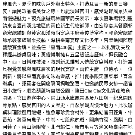
畔風光、夏季旬味與戶外辦桌特色，打造耳目一新的夏日饗
宴，讓民眾品嚐美食之餘，也能漫遊官田，感受湖畔風景與臺
南慢遊魅力。觀光旅遊局林國華局長表示，本次夏季場特別邀
請來自臺南溪北地區的兩位新生代總舖師，由宏珍宴席餐廳郭
育宏總舖師與黃家和漢時尚宴席主廚黃俊博掌杓。郭育宏總舖
師承襲家族辦桌技藝，深耕臺南宴席文化多年，曾榮獲國際廚
藝競賽金牌。並擔任「臺南400宴」主廚之一，以扎實功夫詮
釋經典辦桌風味；黃俊博則擁有五星級飯店歷練，擅長融合
中、西、日料理技法，將創新思維融入傳統宴席料理，打造兼
具視覺美感與風味層次的現代宴席。兩位主廚一位傳承、一位
創新，將以臺南夏季旬味為靈感，推出夏季限定無菜單「盲盒
辦桌」，讓賓客在開席瞬間揭曉驚喜。也邀請民眾安排一趟官
田小旅行，順遊葫蘆埤自然公園、隆田Cha Cha文化資產教育
園區、官田遊客中心、烏山頭水庫風景區及八田與一紀念園區
等景點，感受官田的人文歷史、自然景觀與慢活魅力。此次辦
桌料理除選用龍蝦、鮑魚等珍貴食材外，更集結官田菱角、牛
番茄、將軍烏魚子、中卷、七股龍虎斑、關廟竹筍、鳳梨、白
河蓮子、東山龍眼蜜、北門蝦仁、新市毛豆等逾30項臺南在地
特色農漁畜產品入菜，完整呈現臺南豐富物產。透過總舖師巧