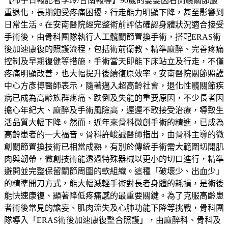
【柿子日報記者李玲/台南報導】90歲的婆婆因右側髖關節嚴
重退化，長期飽受疼痛困擾，行走能力明顯下降，甚至影響到
日常生活。在安南醫院經完整術前評估確認身體狀況適合接受
手術後，由骨科團隊執行人工髖關節置換手術，搭配ERAS術
後加速康復的照護流程，包括術前衛教、精準麻醉、完善疼痛
控制及早期復健等措施，手術當天即能下床站立及行走，不僅
疼痛明顯改善，也大幅提升後續復原效率。安南醫院關節照護
中心方彥博醫師表示，隨著邁入超高齡社會，退化性髖關節疾
病已成為高齡族群疼痛、跌倒及失能的重要原因，不少長者因
擔心年紀大、麻醉及手術風險高，遲遲不敢接受治療，導致生
活品質大幅下降。然而，近年來骨科微創手術的精進，已成為
高齡患者的一大福音。骨科許峻誠醫師指出，由骨科主導的微
創關節置換技術已相當成熟，有別於傳統手術需大範圍切開肌
肉與韌帶，微創技術能透過特殊器械以更小的切口進行，精準
避開並完整保留關節周圍的軟組織。這種「破壞少、出血少」
的精準開刀方式，能大幅減輕手術對長者身體的耗損，是術後
能快速康復、顯著降低疼痛感的最重要關鍵。為了克服高齡患
者術後常見的譫妄、肌肉流失及心肺功能下降等挑戰，骨科團
隊導入「ERAS術後加速康復整合照護」，由麻醉科、骨科及