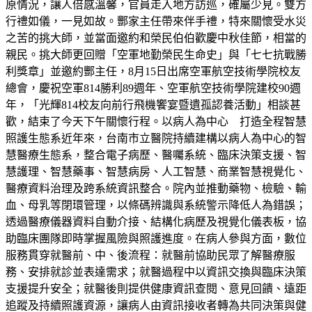
原情況，讓人倍感溫馨，官員走入地方訪巡，確屬少見。雙方
行禮如儀，一見如故。酆家主任帶來伴手禮，特來關懷受水災
之苦的挑大師，並當面邀約和榮民伯伯歡慶中秋佳節，相當的
親民。挑大師更回贈「空軍地勤榮民生命史」與「七七抗戰勝
利獎章」並邀約酆主任，8月15日出席空軍航空技術學院校友
總會，慶祝空軍814勝利89週年、空軍航空技術學院建校90週
年，「光輝814校友向前行飛機饗宴暨遺孤認養活動」相談甚
歡，結束了今天下午關懷行程。以病人為中心 打造全程智慧
照護生態系近年來，台南市立醫院持續建構以病人為中心的智
慧醫療生態系，整合電子病歷、醫囑系統、臨床決策支援、智
慧護理、智慧藥事、智慧病房、人工智慧、商業智慧視覺化、
醫療資料治理及跨系統資訊整合。院內並推動藥物、檢驗、輸
血、母乳等閉環管理，以條碼辨識與系統警示降低人為錯誤；
透過醫療儀器資料自動介接、結構化病歷及視覺化儀表板，協
助臨床團隊即時掌握風險與照護進度。在病人參與方面，數位
服務貫穿就醫前、中、後流程：就醫前協助民眾了解醫療服
務、安排就診並表達需求；就醫過程中以資訊交換與臨床決策
支援提升安全；就醫後則提供健康資訊查閱、意見回饋、遠距
追蹤及持續照護資源，讓病人由資訊接收者轉為共同決策與健