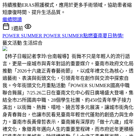
持續推動ERAS照護模式，應用於更多手術領域，協助患者縮
短康復時間、提升生活品質。
繼續閱讀
1週前
POWER SUMMER POWER SUMMER點燃臺南夏日熱情!
藝文活動
生活綜合
【柿子日報記者李玲/台南報導】街舞不只是年輕人的流行語
言，更是一座城市與青年對話的重要媒介。臺南市政府文化局
推動「2026十六歲正青春藝術節」，以成年禮文化為核心，透
過藝術、表演與街頭文化，引領青年在創作與交流中探索自
我。今年街頭文化月重點活動「POWER SUMMER國高中職
聯合舞展」7/25.26二日在臺南文化中心假日廣場盛大登場，集
結全市25所國高中職、28個學生社團、約450位青年學子接力
演出，以街舞、熱舞、嘻哈、饒舌等多元展演，讓城市街角化
身青春舞台，也讓市民看見臺南年輕世代蓬勃的創造力與生命
力。臺南市長黃偉哲表示，臺南擁有深厚的「做十六歲」成年
禮文化，象徵青年邁向人生的重要里程碑，而市府近年更積極