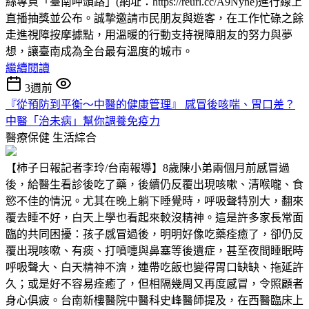
絲專頁「臺南呷頭路」(網址：https://reurl.cc/A9Nyne)進行線上
直播抽獎並公布。誠摯邀請市民朋友與遊客，在工作忙碌之餘
走進視障按摩據點，用溫暖的行動支持視障朋友的努力與夢
想，讓臺南成為全台最有溫度的城市。
繼續閱讀
3週前
『從預防到平衡～中醫的健康管理』 感冒後咳喘、胃口差？
中醫「治未病」幫你調養免疫力
醫療保健
生活綜合
【柿子日報記者李玲/台南報導】8歲陳小弟兩個月前感冒過
後，給醫生看診後吃了藥，後續仍反覆出現咳嗽、清喉嚨、食
慾不佳的情況。尤其在晚上躺下睡覺時，呼吸聲特別大，翻來
覆去睡不好，白天上學也看起來較沒精神。這是許多家長常面
臨的共同困擾：孩子感冒過後，明明好像吃藥痊癒了，卻仍反
覆出現咳嗽、有痰、打噴嚏與鼻塞等後遺症，甚至夜間睡眠時
呼吸聲大、白天精神不濟，連帶吃飯也變得胃口缺缺、拖延許
久；或是好不容易痊癒了，但相隔幾周又再度感冒，令照顧者
身心俱疲。台南新樓醫院中醫科史峰醫師提及，在西醫臨床上