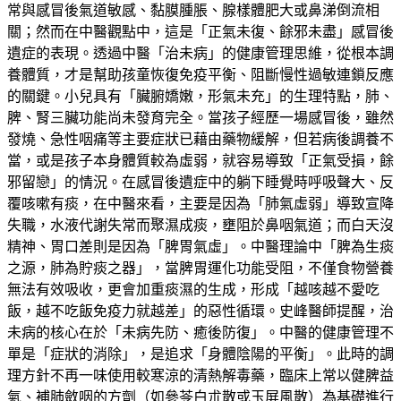
常與感冒後氣道敏感、黏膜腫脹、腺樣體肥大或鼻涕倒流相
關；然而在中醫觀點中，這是「正氣未復、餘邪未盡」感冒後
遺症的表現。透過中醫「治未病」的健康管理思維，從根本調
養體質，才是幫助孩童恢復免疫平衡、阻斷慢性過敏連鎖反應
的關鍵。小兒具有「臟腑嬌嫩，形氣未充」的生理特點，肺、
脾、腎三臟功能尚未發育完全。當孩子經歷一場感冒後，雖然
發燒、急性咽痛等主要症狀已藉由藥物緩解，但若病後調養不
當，或是孩子本身體質較為虛弱，就容易導致「正氣受損，餘
邪留戀」的情況。在感冒後遺症中的躺下睡覺時呼吸聲大、反
覆咳嗽有痰，在中醫來看，主要是因為「肺氣虛弱」導致宣降
失職，水液代謝失常而聚濕成痰，壅阻於鼻咽氣道；而白天沒
精神、胃口差則是因為「脾胃氣虛」。中醫理論中「脾為生痰
之源，肺為貯痰之器」，當脾胃運化功能受阻，不僅食物營養
無法有效吸收，更會加重痰濕的生成，形成「越咳越不愛吃
飯，越不吃飯免疫力就越差」的惡性循環。史峰醫師提醒，治
未病的核心在於「未病先防、癒後防復」。中醫的健康管理不
單是「症狀的消除」，是追求「身體陰陽的平衡」。此時的調
理方針不再一味使用較寒涼的清熱解毒藥，臨床上常以健脾益
氣、補肺斂咽的方劑（如參苓白朮散或玉屏風散）為基礎進行