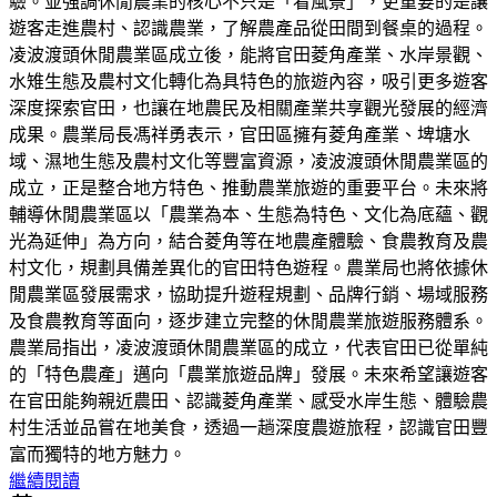
驗。並強調休閒農業的核心不只是「看風景」，更重要的是讓
遊客走進農村、認識農業，了解農產品從田間到餐桌的過程。
凌波渡頭休閒農業區成立後，能將官田菱角產業、水岸景觀、
水雉生態及農村文化轉化為具特色的旅遊內容，吸引更多遊客
深度探索官田，也讓在地農民及相關產業共享觀光發展的經濟
成果。農業局長馮祥勇表示，官田區擁有菱角產業、埤塘水
域、濕地生態及農村文化等豐富資源，凌波渡頭休閒農業區的
成立，正是整合地方特色、推動農業旅遊的重要平台。未來將
輔導休閒農業區以「農業為本、生態為特色、文化為底蘊、觀
光為延伸」為方向，結合菱角等在地農產體驗、食農教育及農
村文化，規劃具備差異化的官田特色遊程。農業局也將依據休
閒農業區發展需求，協助提升遊程規劃、品牌行銷、場域服務
及食農教育等面向，逐步建立完整的休閒農業旅遊服務體系。
農業局指出，凌波渡頭休閒農業區的成立，代表官田已從單純
的「特色農產」邁向「農業旅遊品牌」發展。未來希望讓遊客
在官田能夠親近農田、認識菱角產業、感受水岸生態、體驗農
村生活並品嘗在地美食，透過一趟深度農遊旅程，認識官田豐
富而獨特的地方魅力。
繼續閱讀