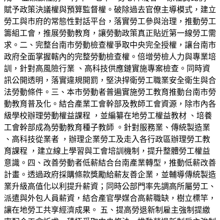
賦予政策決議權與預算監督權。破除過去官僚主導模式，建立
勞工與市府的常態性對話平台，落實勞工參與治理，推動勞工
籌組工會，推展勞動教育，讓勞動政策真正貼近第一線勞工需
求。二、完整台南市勞動檢查權爭取中央完全授權，讓台南市
政府全面掌握轄內的完整勞動檢查權。倍增勞檢人力與專業培
訓，針對高風險行業 、高科技供應鏈實施專案檢查。同時資
訊公開透明，落實違規開罰，堅決捍衛勞工職業安全衛生與合
法勞動條件。三、本市勞動者普遍實施勞工教育推動台南市勞
動教育普及化。結合產業工會幹部及教師工會資源，除市內各
級學校辦理勞動權益課程 ，並編纂在地勞工權益教材 、培養
工會幹部成為勞動教育種子教師 。針對服務業、傳統製造業
、高科技從業者 ，辦理企業勞工及走入各行政區辦理勞工教
育課程 ，建立線上學習與工會培訓機制，提升整體勞工權益
意識。四、改善勞動者低薪結合台南產業轉型，推動低薪改善
計畫。透過政府採購條款獎勵給薪友善企業，並輔導傳統製造
業升級高值化以利提升薪資；同時公部門率先調高所屬勞工、
派遣與外包人員薪資，結合產官學媒合高薪職缺，樹立標竿，
讓在地勞工共享經濟成果。 五、提高勞退新制雇主強制提繳