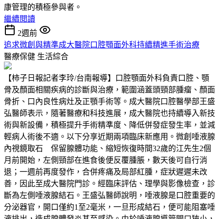
康管理的積極參與者。
繼續閱讀
2週前
追求微創與精準成大醫院口腔顎面外科持續精進手術治療
醫療保健
生活綜合
【柿子日報記者李玲/台南報導】口腔顎面外科負責口腔、顎
骨及顏面相關疾病的診斷與治療，範圍涵蓋頭頸部腫瘤、顏面
骨折、口內良性病灶及正顎手術等。成大醫院口腔醫學部王盛
弘醫師表示，隨著醫療和科技進展，成大醫院也持續導入新技
術與新設備，積極提升手術精準度、降低併發症發生率，並減
輕病人術後不適。以下分享近期兩項臨床新應用。微創唾液腺
內視鏡取石 保留腺體功能、縮短恢復時間32歲的江先生2個
月前開始，左側頸部在進食後便反覆腫脹，數天後可自行消
退；一週前再度發作，合併疼痛及局部紅腫，症狀遲遲未改
善，因此至成大醫院門診。經臨床評估、理學與影像檢查，診
斷為左側唾液腺結石。王盛弘醫師說明，唾液腺是口腔重要的
分泌器官，開口僅約1至2毫米，一旦形成結石，便可能阻塞唾
液排出，造成腺體發炎甚至感染。由於唾液腺導管開口狹小，