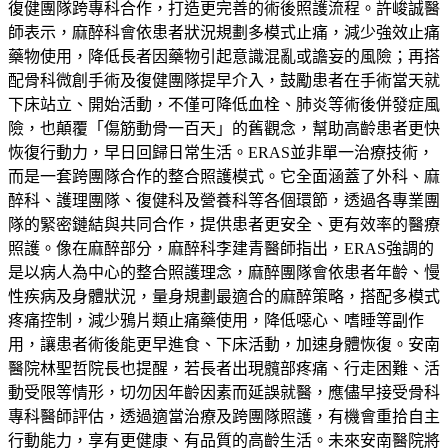
復健團隊跨專科合作，打造更完善的術後照護流程。許峻誠醫
師表示，麻醉科會依患者狀況規劃多模式止痛，減少強效止痛
藥物使用，降低長者因藥物引起意識混亂或譫妄的風險；再搭
配骨科微創手術及復健團隊提早介入，鼓勵患者在手術當天就
下床站立、開始活動，不僅可降低血栓、肺炎等術後併發症風
險，也顛覆「傷筋動骨一百天」的舊觀念，幫助高齡患者更快
恢復行動力，早日回歸日常生活。ERAS並非單一治療技術，
而是一套跨團隊合作的整合照護模式。它全面涵蓋了外科、麻
醉科、護理團隊、復健科及營養科等各個環節，透過各專業團
隊的緊密鏈結與共同合作，提供患者更安全、更有效率的醫療
照護。像在麻醉部分，麻醉科李建青醫師指出，ERAS強調的
是以病人為中心的整合照護理念，麻醉團隊會依患者年齡、慢
性疾病及身體狀況，量身規劃最適合的麻醉策略，搭配多模式
疼痛控制，減少鴉片類止痛藥使用，降低噁心、嗜睡等副作
用，讓患者術後能更早進食、下床活動，加速身體恢復。安南
醫院林聖哲院長也提醒，若長者出現髖部疼痛、行走困難、活
動受限等情形，切勿因年齡因素而延誤就醫，應儘早接受骨科
專科醫師評估，透過適當治療及跨團隊照護，有機會重拾自主
行動能力，享有更健康、有品質的高齡生活。未來安南醫院將