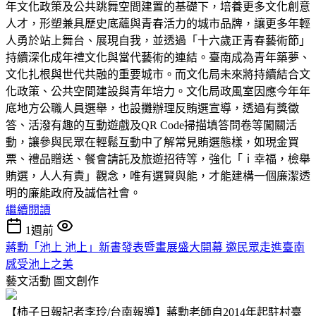
年文化政策及公共跳舞空間建置的基礎下，培養更多文化創意
人才，形塑兼具歷史底蘊與青春活力的城市品牌，讓更多年輕
人勇於站上舞台、展現自我，並透過「十六歲正青春藝術節」
持續深化成年禮文化與當代藝術的連結。臺南成為青年築夢、
文化扎根與世代共融的重要城市。而文化局未來將持續結合文
化政策、公共空間建設與青年培力。文化局政風室因應今年年
底地方公職人員選舉，也設攤辦理反賄選宣導，透過有獎徵
答、活潑有趣的互動遊戲及QR Code掃描填答問卷等闖關活
動，讓參與民眾在輕鬆互動中了解常見賄選態樣，如現金買
票、禮品贈送、餐會請託及旅遊招待等，強化「ｉ幸福，檢舉
賄選，人人有責」觀念，唯有選賢與能，才能建構一個廉潔透
明的廉能政府及誠信社會。
繼續閱讀
1週前
蔣勳「池上 池上」新書發表暨畫展盛大開幕 邀民眾走進臺南
感受池上之美
藝文活動
圖文創作
【柿子日報記者李玲/台南報導】蔣勳老師自2014年起駐村臺