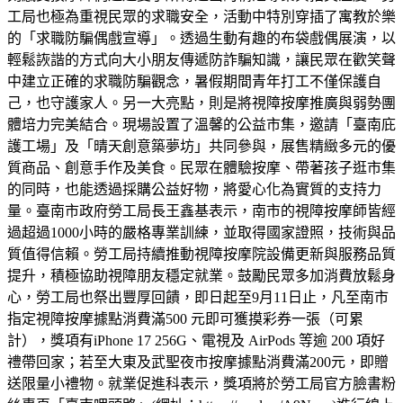
工局也極為重視民眾的求職安全，活動中特別穿插了寓教於樂
的「求職防騙偶戲宣導」。透過生動有趣的布袋戲偶展演，以
輕鬆詼諧的方式向大小朋友傳遞防詐騙知識，讓民眾在歡笑聲
中建立正確的求職防騙觀念，暑假期間青年打工不僅保護自
己，也守護家人。另一大亮點，則是將視障按摩推廣與弱勢團
體培力完美結合。現場設置了溫馨的公益市集，邀請「臺南庇
護工場」及「晴天創意築夢坊」共同參與，展售精緻多元的優
質商品、創意手作及美食。民眾在體驗按摩、帶著孩子逛市集
的同時，也能透過採購公益好物，將愛心化為實質的支持力
量。臺南市政府勞工局長王鑫基表示，南市的視障按摩師皆經
過超過1000小時的嚴格專業訓練，並取得國家證照，技術與品
質值得信賴。勞工局持續推動視障按摩院設備更新與服務品質
提升，積極協助視障朋友穩定就業。鼓勵民眾多加消費放鬆身
心，勞工局也祭出豐厚回饋，即日起至9月11日止，凡至南市
指定視障按摩據點消費滿500 元即可獲摸彩券一張（可累
計），獎項有iPhone 17 256G、電視及 AirPods 等逾 200 項好
禮帶回家；若至大東及武聖夜市按摩據點消費滿200元，即贈
送限量小禮物。就業促進科表示，獎項將於勞工局官方臉書粉