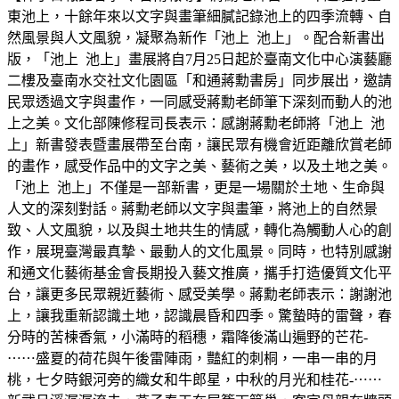
東池上，十餘年來以文字與畫筆細膩記錄池上的四季流轉、自
然風景與人文風貌，凝聚為新作「池上 池上」。配合新書出
版，「池上 池上」畫展將自7月25日起於臺南文化中心演藝廳
二樓及臺南水交社文化園區「和通蔣勳書房」同步展出，邀請
民眾透過文字與畫作，一同感受蔣勳老師筆下深刻而動人的池
上之美。文化部陳修程司長表示：感謝蔣勳老師將「池上 池
上」新書發表暨畫展帶至台南，讓民眾有機會近距離欣賞老師
的畫作，感受作品中的文字之美、藝術之美，以及土地之美。
「池上 池上」不僅是一部新書，更是一場關於土地、生命與
人文的深刻對話。蔣勳老師以文字與畫筆，將池上的自然景
致、人文風貌，以及與土地共生的情感，轉化為觸動人心的創
作，展現臺灣最真摯、最動人的文化風景。同時，也特別感謝
和通文化藝術基金會長期投入藝文推廣，攜手打造優質文化平
台，讓更多民眾親近藝術、感受美學。蔣勳老師表示：謝謝池
上，讓我重新認識土地，認識晨昏和四季。驚蟄時的雷聲，春
分時的苦楝香氣，小滿時的稻穗，霜降後滿山遍野的芒花-
⋯⋯盛夏的荷花與午後雷陣雨，豔紅的刺桐，一串一串的月
桃，七夕時銀河旁的織女和牛郎星，中秋的月光和桂花-⋯⋯