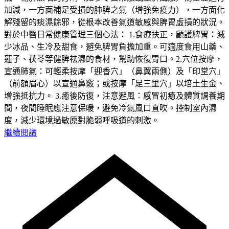
加減，一方面補足受損的肺脾之氣（增強免疫力），一方面化
解殘留的痰濕餘邪，從根本改善氣道敏感與脾胃虛損的狀況。
對於中醫日常健康管理三個心法： 1.食療扶正，顧護脾胃：減
少冰品、生冷及甜食，避免脾胃負擔加重。可適度食用山藥、
蓮子、茯苓等健脾祛濕的食材，幫助恢復胃口。2.穴位按摩，
宣通肺氣：可輕柔按摩「迎香穴」（鼻翼兩側）及「印堂穴」
（前額眉心）以宣通鼻竅；或按摩「足三里穴」以培土生金、
增強抵抗力。 3.癒後防復，注意避風：感冒初癒及體質調養期
間，夜間睡眠應注意保暖，避免冷氣風口直吹。控制室內濕
度，減少環境過敏原對脆弱呼吸道的刺激。
繼續閱讀