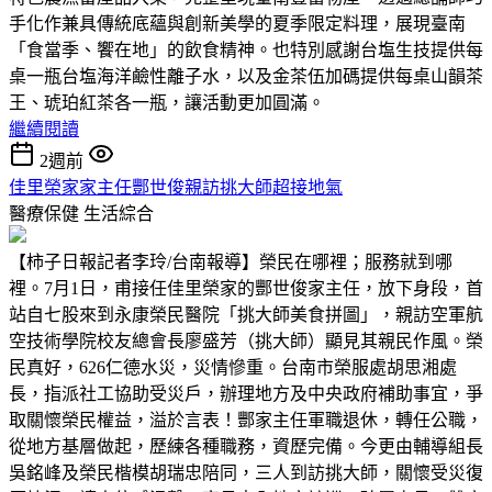
手化作兼具傳統底蘊與創新美學的夏季限定料理，展現臺南
「食當季、饗在地」的飲食精神。也特別感謝台塩生技提供每
桌一瓶台塩海洋鹼性離子水，以及金茶伍加碼提供每桌山韻茶
王、琥珀紅茶各一瓶，讓活動更加圓滿。
繼續閱讀
2週前
佳里榮家家主任酆世俊親訪挑大師超接地氣
醫療保健
生活綜合
【柿子日報記者李玲/台南報導】榮民在哪裡；服務就到哪
裡。7月1日，甫接任佳里榮家的酆世俊家主任，放下身段，首
站自七股來到永康榮民醫院「挑大師美食拼圖」，親訪空軍航
空技術學院校友總會長廖盛芳（挑大師）顯見其親民作風。榮
民真好，626仁德水災，災情慘重。台南市榮服處胡思湘處
長，指派社工協助受災戶，辦理地方及中央政府補助事宜，爭
取關懷榮民權益，溢於言表！酆家主任軍職退休，轉任公職，
從地方基層做起，歷練各種職務，資歷完備。今更由輔導組長
吳銘峰及榮民楷模胡瑞忠陪同，三人到訪挑大師，關懷受災復