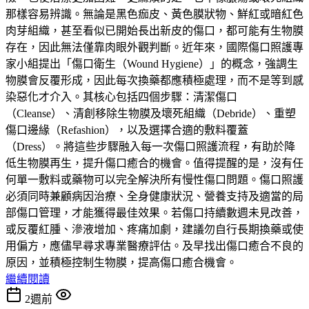
那樣容易辨識。無論是黑色痂皮、黃色膜狀物、鮮紅或暗紅色
肉芽組織，甚至看似已開始長出新皮的傷口，都可能有生物膜
存在，因此無法僅靠肉眼外觀判斷。近年來，國際傷口照護專
家小組提出「傷口衛生（Wound Hygiene）」的概念，強調生
物膜會反覆形成，因此每次換藥都應積極處理，而不是等到感
染惡化才介入。其核心包括四個步驟：清潔傷口
（Cleanse）、清創移除生物膜及壞死組織（Debride）、重塑
傷口邊緣（Refashion），以及選擇合適的敷料覆蓋
（Dress）。將這些步驟融入每一次傷口照護流程，有助於降
低生物膜再生，提升傷口癒合的機會。值得提醒的是，沒有任
何單一敷料或藥物可以完全解決所有慢性傷口問題。傷口照護
必須同時兼顧病因治療、全身健康狀況、營養支持及適當的局
部傷口管理，才能獲得最佳效果。若傷口持續數週未見改善，
或反覆紅腫、滲液增加、疼痛加劇，建議勿自行長期換藥或使
用偏方，應儘早尋求專業醫療評估。及早找出傷口癒合不良的
原因，並積極控制生物膜，提高傷口癒合機會。
繼續閱讀
2週前