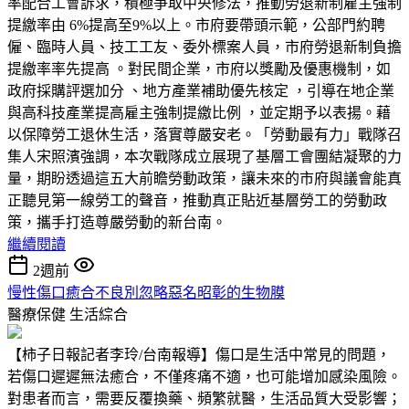
率配合工會訴求，積極爭取中央修法，推動勞退新制雇主強制
提繳率由 6%提高至9%以上。市府要帶頭示範，公部門約聘
僱、臨時人員、技工工友、委外標案人員，市府勞退新制負擔
提繳率率先提高 。對民間企業，市府以獎勵及優惠機制，如
政府採購評選加分 、地方產業補助優先核定 ，引導在地企業
與高科技產業提高雇主強制提繳比例 ，並定期予以表揚。藉
以保障勞工退休生活，落實尊嚴安老。「勞動最有力」戰隊召
集人宋照濱強調，本次戰隊成立展現了基層工會團結凝聚的力
量，期盼透過這五大前瞻勞動政策，讓未來的市府與議會能真
正聽見第一線勞工的聲音，推動真正貼近基層勞工的勞動政
策，攜手打造尊嚴勞動的新台南。
繼續閱讀
2週前
慢性傷口癒合不良別忽略惡名昭彰的生物膜
醫療保健
生活綜合
【柿子日報記者李玲/台南報導】傷口是生活中常見的問題，
若傷口遲遲無法癒合，不僅疼痛不適，也可能增加感染風險。
對患者而言，需要反覆換藥、頻繁就醫，生活品質大受影響；