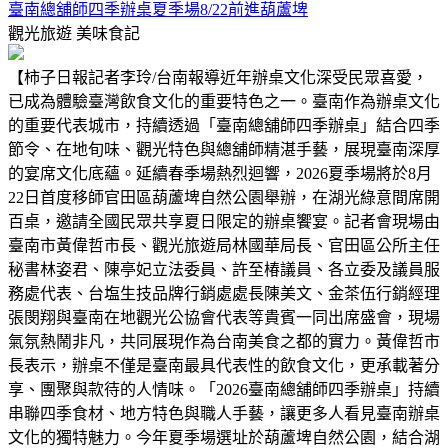
臺南總舖師四季辦桌夏季場8/22前進葫蘆埤
觀光旅遊
美味食記
【柿子日報記者李玲/台南報導近年辦桌文化深受民眾喜愛，
已成為體驗臺灣飲食文化的重要特色之一。臺南作為辦桌文化
的重要代表城市，持續透過「臺南總舖師四季辦桌」結合四季
節令、在地旬味、觀光特色與總舖師精湛手藝，展現臺南深厚
的宴席文化底蘊。延續春季場熱烈迴響，2026夏季場將於8月
22日首度移師官田區葫蘆埤自然公園舉辦，在湖光綠意間席開
百桌，邀請全國民眾共享夏日限定的辦桌饗宴。記者會現場由
臺南市黃偉哲市長、觀光旅遊局林國華局長、官田區公所主任
秘書林姿君、陳亭妃立法委員、許至椿議員、各立委及議員服
務處代表、台塩生技品牌行銷處處長陳美文、金茶伍行銷經理
張閔翔與臺南在地觀光公協會代表等貴賓一同出席盛會，現場
氣氛熱鬧非凡，共同展現作為台南美食之都的實力。黃偉哲市
長表示，辦桌不僅是臺南最具代表性的飲食文化，更承載著分
享、團聚與款待的人情味。「2026臺南總舖師四季辦桌」持續
串聯四季食材、地方特色與職人手藝，讓更多人看見臺南辦桌
文化的獨特魅力。今年夏季場選址於葫蘆埤自然公園，結合湖