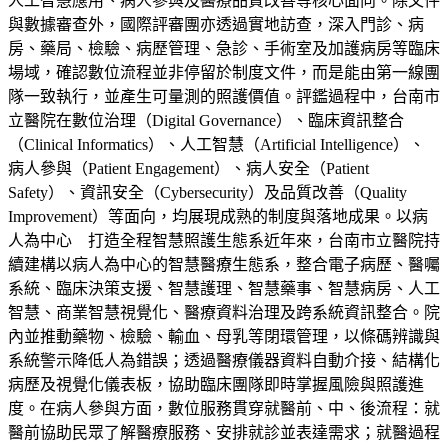
人工智慧應用、病人參與及醫療品質改善等核心面向。除文件
與數據審查外，國際評審團亦透過實地訪查，深入門診、病
房、藥局、檢驗、病歷管理、急診、手術室及加護病房等臨床
場域，確認數位流程並非停留於制度文件，而是能由第一線團
隊一致執行，並產生可量測的照護價值。評鑑過程中，台南市
立醫院在數位治理（Digital Governance）、臨床資訊整合
（Clinical Informatics）、人工智慧（Artificial Intelligence）、
病人參與（Patient Engagement）、病人安全（Patient
Safety）、資訊安全（Cybersecurity）及品質改善（Quality
Improvement）等面向，均展現成熟的制度與落地成果。以病
人為中心 打造全程智慧照護生態系近年來，台南市立醫院持
續建構以病人為中心的智慧醫療生態系，整合電子病歷、醫囑
系統、臨床決策支援、智慧護理、智慧藥事、智慧病房、人工
智慧、商業智慧視覺化、醫療資料治理及跨系統資訊整合。院
內並推動藥物、檢驗、輸血、母乳等閉環管理，以條碼辨識與
系統警示降低人為錯誤；透過醫療儀器資料自動介接、結構化
病歷及視覺化儀表板，協助臨床團隊即時掌握風險與照護進
度。在病人參與方面，數位服務貫穿就醫前、中、後流程：就
醫前協助民眾了解醫療服務、安排就診並表達需求；就醫過程