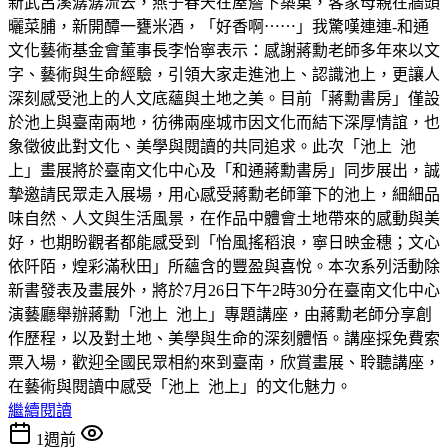
新武呂溪潺潺流去，燕子春天在屋簷下築巢，客家母親在牆頭
曬菜脯，新開醰一甕米酒，「好香啊⋯⋯」我驚嘆連連-和通
文化藝術基金會董事長李怡寧表示：感謝蔣勳老師多年來以文
字、藝術與生命經驗，引領大家走進池上、認識池上，更讓人
深刻感受池上的人文底蘊與土地之美。目前「蔣勳書房」僅設
於池上與臺南兩地，彷彿兩座城市因文化而結下深厚情誼，也
象徵彼此對文化、美學與閱讀的共同追求。此次「池上 池
上」畫展將於臺南文化中心及「和通蔣勳書房」同步展出，誠
摯邀請民眾走入展場，用心感受蔣勳老師筆下的池上，細細品
味自然、人文與生活風景，在作品中體會土地帶來的感動與美
好，也期盼觀者都能感受到「怡風搖稻浪，寧日映金穗；文心
依阡陌，煌彩滿秋田」所蘊含的豐盈與喜悅。本次系列活動除
新書發表及畫展外，將於7月26日下午2時30分在臺南文化中心
演藝廳舉辦蔣勳「池上 池上」專題講座，由蔣勳老師分享創
作歷程，以及對土地、美學與生命的深刻體悟。講座採免費索
票入場，歡迎全國民眾相約來到臺南，欣賞畫展、聆聽講座，
在藝術與閱讀中感受「池上 池上」的文化魅力。
繼續閱讀
1週前