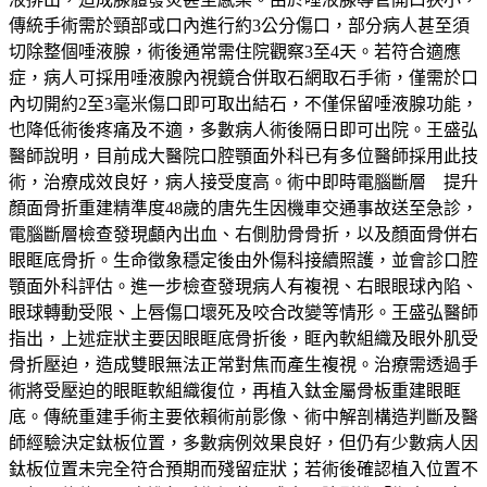
傳統手術需於頸部或口內進行約3公分傷口，部分病人甚至須
切除整個唾液腺，術後通常需住院觀察3至4天。若符合適應
症，病人可採用唾液腺內視鏡合併取石網取石手術，僅需於口
內切開約2至3毫米傷口即可取出結石，不僅保留唾液腺功能，
也降低術後疼痛及不適，多數病人術後隔日即可出院。王盛弘
醫師說明，目前成大醫院口腔顎面外科已有多位醫師採用此技
術，治療成效良好，病人接受度高。術中即時電腦斷層 提升
顏面骨折重建精準度48歲的唐先生因機車交通事故送至急診，
電腦斷層檢查發現顱內出血、右側肋骨骨折，以及顏面骨併右
眼眶底骨折。生命徵象穩定後由外傷科接續照護，並會診口腔
顎面外科評估。進一步檢查發現病人有複視、右眼眼球內陷、
眼球轉動受限、上唇傷口壞死及咬合改變等情形。王盛弘醫師
指出，上述症狀主要因眼眶底骨折後，眶內軟組織及眼外肌受
骨折壓迫，造成雙眼無法正常對焦而產生複視。治療需透過手
術將受壓迫的眼眶軟組織復位，再植入鈦金屬骨板重建眼眶
底。傳統重建手術主要依賴術前影像、術中解剖構造判斷及醫
師經驗決定鈦板位置，多數病例效果良好，但仍有少數病人因
鈦板位置未完全符合預期而殘留症狀；若術後確認植入位置不