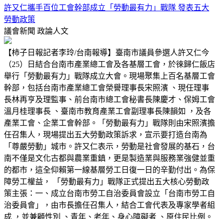
許又仁攜手百位工會幹部成立「勞動最有力」戰隊 發表五大
勞動政策
議會新聞
政論人文
【柿子日報記者李玲/台南報導】臺南市議員參選人許又仁今
（25）日結合台南市產業總工會及各基層工會，於徠歸仁飯店
舉行「勞動最有力」戰隊成立大會。現場聚集上百名基層工會
幹部，包括台南市產業總工會榮譽理事長宋照濱 、現任理事
長林再亨及理監事、前台南市總工會秘書長陳慶才、保姆工會
溫月桂理事長 、臺南市教育產業工會副理事長陳韻如 ，及各
產業工會、企業工會幹部。「勞動最有力」戰隊則由宋照濱擔
任召集人，現場提出五大勞動政策訴求，宣示要打造台南為
「尊嚴勞動」城市。許又仁表示，勞動是社會發展的基石，台
南不僅是文化古都與農業重鎮，更是製造業與服務業強健並重
的都市，這全仰賴第一線基層勞工日復一日的辛勤付出。為保
障勞工權益， 「勞動最有力」戰隊正式提出五大核心勞動政
策主張：一、成立台南市勞工自治委員會設立「台南市勞工自
治委員會」，由市長擔任召集人，結合工會代表及專家學者組
成 ，並兼顧性別 、青年、老年、身心障礙者 、原住民比例。