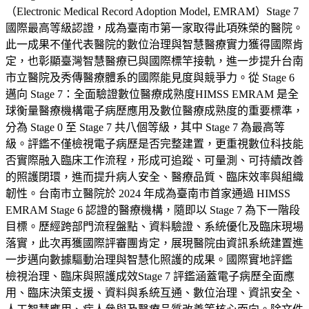
（Electronic Medical Record Adoption Model, EMRAM）Stage 7
國際最高等級認證，成為臺南市第一家取得此項殊榮的醫院。
此一成果不僅代表醫院的數位治理與智慧醫療實力獲得國際肯
定，也彰顯臺灣智慧醫療已與國際標竿接軌，進一步提升台南
市立醫院及秀傳醫療體系的國際能見度與競爭力。從 Stage 6
邁向 Stage 7：全面驗證數位醫療成熟度HIMSS EMRAM 是全
球衡量醫療機構電子病歷應用及數位醫療成熟度的重要標準，
分為 Stage 0 至 Stage 7 共八個等級，其中 Stage 7 為最高等
級。評鑑不僅檢視電子病歷是否完整建置，更重視數位科技能
否實際融入臨床工作流程，形成可追蹤、可量測、可持續改善
的照護閉環，進而提升病人安全、醫療品質、臨床效率與組織
韌性。台南市立醫院於 2024 年成為臺南市首家通過 HIMSS
EMRAM Stage 6 認證的醫療機構，隨即以 Stage 7 為下一階段
目標。歷經跨部門流程盤點、資料驗證、系統優化及臨床現場
落實，此次再獲國際評審團肯定，展現醫院由資訊系統建置進
一步邁向數據驅動治理與智慧化照護的成果。國際實地評鑑
檢視治理、臨床與照護成效Stage 7 評鑑涵蓋電子病歷全面應
用、臨床決策支援、資料與系統互通、數位治理、資訊安全、