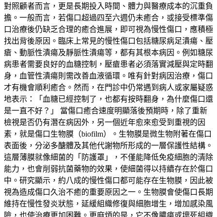
對照顧者而言，更是長期投入時間、體力與醫療成本的沉重負
擔。一般而言，若傷口超過四至六週仍未癒合，或接受標準傷
口治療後仍缺乏合理的癒合進展，即可視為慢性傷口，應積極
找出背後原因。臨床上常見的慢性傷口包括糖尿病足潰瘍、壓
瘡、動脈性潰瘍及靜脈性潰瘍等，都有其根本病因。例如糖尿
病患者需要良好的血糖控制，壓瘡患者必須落實減壓與定時翻
身，血管性潰瘍則需改善血液循環。唯有針對病因治療，傷口
才有機會順利癒合。然而，在門診中仍常遇到病人或家屬疑惑
地表示：「血糖已經控制了，也都有按時翻身，為什麼傷口還
是一直不好？」 當傷口癒合速度明顯落後預期時，除了重新
檢視是否仍有潛在病因外，另一個近年愈來愈受到重視的因
素，就是傷口生物膜（biofilm）。生物膜是微生物附著在傷口
表面後，分泌多醣體及其他代謝物所形成的一層保護性結構。
這層薄膜就像細菌的「防護罩」，不僅能降低免疫細胞的清除
能力，也會削弱抗菌藥物的效果，使細菌得以持續存在於傷口
中。研究顯示，約八成的慢性傷口都可能存在生物膜，因此被
視為造成傷口久治不癒的重要原因之一。生物膜會使傷口長期
維持在慢性發炎狀態，延緩組織修復與細胞增生，增加感染風
險，也使治療更加困難。更麻煩的是，它不像膿瘍或壞死組織