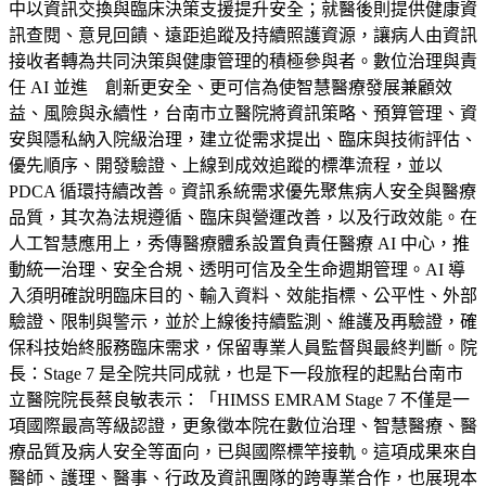
中以資訊交換與臨床決策支援提升安全；就醫後則提供健康資
訊查閱、意見回饋、遠距追蹤及持續照護資源，讓病人由資訊
接收者轉為共同決策與健康管理的積極參與者。數位治理與責
任 AI 並進 創新更安全、更可信為使智慧醫療發展兼顧效
益、風險與永續性，台南市立醫院將資訊策略、預算管理、資
安與隱私納入院級治理，建立從需求提出、臨床與技術評估、
優先順序、開發驗證、上線到成效追蹤的標準流程，並以
PDCA 循環持續改善。資訊系統需求優先聚焦病人安全與醫療
品質，其次為法規遵循、臨床與營運改善，以及行政效能。在
人工智慧應用上，秀傳醫療體系設置負責任醫療 AI 中心，推
動統一治理、安全合規、透明可信及全生命週期管理。AI 導
入須明確說明臨床目的、輸入資料、效能指標、公平性、外部
驗證、限制與警示，並於上線後持續監測、維護及再驗證，確
保科技始終服務臨床需求，保留專業人員監督與最終判斷。院
長：Stage 7 是全院共同成就，也是下一段旅程的起點台南市
立醫院院長蔡良敏表示：「HIMSS EMRAM Stage 7 不僅是一
項國際最高等級認證，更象徵本院在數位治理、智慧醫療、醫
療品質及病人安全等面向，已與國際標竿接軌。這項成果來自
醫師、護理、醫事、行政及資訊團隊的跨專業合作，也展現本