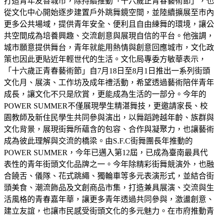
打造青年友善城市，除持續推動「十六歲正青春藝術節」，也
從文化中心開始逐步建置戶外跳舞鏡空間，並陸續擴展至市內
更多公共場域，提供青年安全、便利且自由練舞的環境，讓公
共空間成為培養興趣、交流創意與展現自信的平台。他強調，
城市願意提供舞台，青年就能用熱情與創意回應城市，文化政
策也因此更貼近年輕世代的生活。文化局專委方敏華表示，
「十六歲正青春藝術節」自7月18日至8月1日推出一系列街頭
文化月、展演、工作坊及成年禮活動，希望透過藝術陪伴青年
成長，讓文化不只是欣賞，更能成為生活的一部分。今年的
POWER SUMMER不僅展現學生精湛舞技，更邀請家長、校
園教師及新住民學生共同參與演出，以舞蹈跨越年齡、族群與
文化背景，展現街舞所蘊含的包容、合作與凝聚力，也讓藝術
成為彼此理解與交流的橋梁。由S.F.C街舞團長年推動的
POWER SUMMER，今年已邁入第12屆，已成為臺南最具代
表性的青年街頭文化品牌之一。今年除精彩街舞競演外，也融
合饒舌、儀隊、花式跳繩、獨輪車等多元表演形式，並結合街
頭美食、潮流飾品及文創商品市集，打造兼具展演、交流與生
活風格的青春嘉年華，讓更多青年透過共同參與，激盪創意、
建立友誼，也讓市民感受街頭文化的多元魅力。在市府推動青