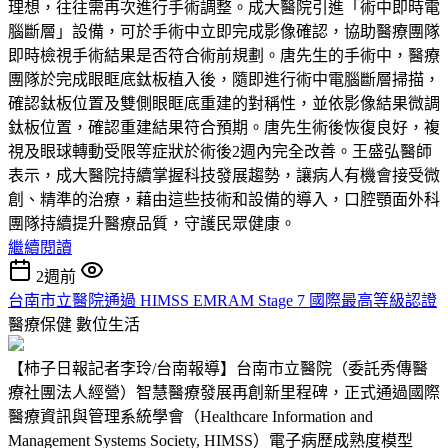
理想，往往需再次進行手術調整。成大醫院引進「術中即時電
腦斷層」設備，可於手術中立即完成影像確認，協助醫療團隊
即時檢視手術結果是否符合術前規劃。唐先生的手術中，醫療
團隊於完成眼眶底鈦板植入後，隨即進行術中電腦斷層掃描，
確認鈦板位置及雙側眼眶底重建的對稱性，並依影像結果微調
鈦板位置，確認重建結果符合預期。唐先生術後恢復良好，複
視及眼球轉動受限等症狀於術後2週內完全改善。王盛弘醫師
表示，成大醫院持續掌握科技發展趨勢，讓病人有機會接受微
創、精準的治療，藉由這些技術和設備的導入，口腔顎面外科
團隊持續提升醫療品質，守護民眾健康。
繼續閱讀
2週前
台南市立醫院通過 HIMSS EMRAM Stage 7 國際最高等級認證
醫療保健
數位生活
【柿子日報記者李玲/台南報導】台南市立醫院（委託秀傳醫
療社團法人經營）智慧醫療發展再創新里程碑，正式通過國際
醫療資訊與管理系統學會（Healthcare Information and
Management Systems Society, HIMSS）電子病歷成熟度模型