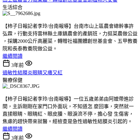
生活綜合
【柿子日報記者李玲/台南報導】台南市山上區農會總幹事許
弘霖，行動支持雲林縣土庫鎮農會的產銷班，力挺菜農做公益
，採購2000公斤高麗菜，轉贈社福團體創世基金會、五甲教養
院和長泰教養院做公益。
繼續閱讀
3年前
過敏性結膜炎眼睛又癢又紅
醫療保健
【柿子日報記者李玲/台南報導】一位五歲弟弟由阿嬤帶進診
間，主訴剛剛在家門口外面玩，不知道怎 麼回事，突然就一
直揉眼睛、眼睛紅、眼皮腫、眼淚流不停，擔心發 生傷害，
焦慮的趕快帶來就醫。經檢查是急性過敏性結膜炎引起的。
繼續閱讀
3年前