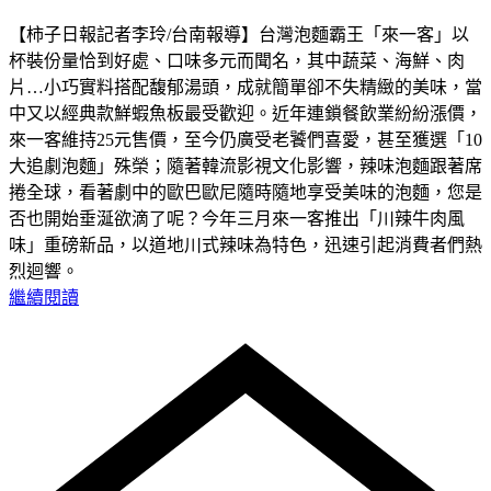
【柿子日報記者李玲/台南報導】台灣泡麵霸王「來一客」以
杯裝份量恰到好處、口味多元而聞名，其中蔬菜、海鮮、肉
片…小巧實料搭配馥郁湯頭，成就簡單卻不失精緻的美味，當
中又以經典款鮮蝦魚板最受歡迎。近年連鎖餐飲業紛紛漲價，
來一客維持25元售價，至今仍廣受老饕們喜愛，甚至獲選「10
大追劇泡麵」殊榮；隨著韓流影視文化影響，辣味泡麵跟著席
捲全球，看著劇中的歐巴歐尼隨時隨地享受美味的泡麵，您是
否也開始垂涎欲滴了呢？今年三月來一客推出「川辣牛肉風
味」重磅新品，以道地川式辣味為特色，迅速引起消費者們熱
烈迴響。
繼續閱讀