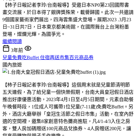
【柿子日報記者李玲/台南報導】受邀日本NP0第23回國際書
畫交流展，於日本得了銀牌獎殊荣，載譽歸國。此次一共邀請
9個國家藝術家們展出，四海雲集盛大登場。展期2023 .3月23
日~31日共7日，日本東京都美術館，在國際舞台上台灣粉墨
登場，燦爛光輝，為國爭光。
繼續閱讀
3年前
兒童免費吃Buffet 住宿再送市集百元商品券
國內旅遊
【柿子日報記者李玲/台南報導】這個周末就是兒童節清明節
五天連假，為了給兒童一個快樂假期，台南大員皇冠假日酒店
推出好康優惠活動，2023年4月1日至4月5日期間，元素自助餐
午晚餐時段，1位成人可攜帶1位兒童(7-11歲)免費吃Buffet。另
外，酒店大廳舉辦「皇冠生活節之假日市集」活動，在室內舒
適的空間裡，邀集8家創意特色攤商進駐，凡4/1-4/3入住之房
客，雙人房加碼贈送100元商品兌換券、4人房贈送200元，讓
您享受購物與親子手作樂趣。