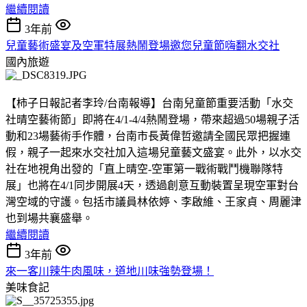
繼續閱讀
3年前
兒童藝術盛宴及空軍特展熱鬧登場邀您兒童節嗨翻水交社
國內旅遊
【柿子日報記者李玲/台南報導】台南兒童節重要活動「水交
社晴空藝術節」即將在4/1-4/4熱鬧登場，帶來超過50場親子活
動和23場藝術手作體，台南市長黃偉哲邀請全國民眾把握連
假，親子一起來水交社加入這場兒童藝文盛宴。此外，以水交
社在地視角出發的「直上晴空-空軍第一戰術戰鬥機聯隊特
展」也將在4/1同步開展4天，透過創意互動裝置呈現空軍對台
灣空域的守護。包括市議員林依婷、李啟維、王家貞、周麗津
也到場共襄盛舉。
繼續閱讀
3年前
來一客川辣牛肉風味，道地川味強勢登場！
美味食記