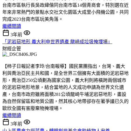
台南市區執行長吳政緯偕同台南市區14個青商會，特別選在近
年來非常熱門的景點水交社文化園區大成里小飛機公園，共同
完成2023台南市區玩美角落。
繼續閱讀
3年前
「泥岩惡地形 義大利申世界遺產 龍崎成垃圾掩埋場」
財經企管
【柿子日報記者李玲/台南報導】國民黨團指出，台灣、義大
利與喬治亞民主共和國，是全世界三個擁有大面積的泥岩惡地
形，喬治亞250公頃劃為國家公園，義大利則將橫跨兩個城市
的泥岩惡地形地景，結合當地的人文成功申請為世界文化遺
產，台南市政府雖將面積281公頃龍崎牛埔泥岩惡地形，畫設
為自然保留區和地質公園，然其核心地帶卻存在著爭議已久的
歐欣全國有害廢棄物掩埋場。
繼續閱讀
3年前
山上區農會力挺菜農，轉贈創世基金會助植物人安養