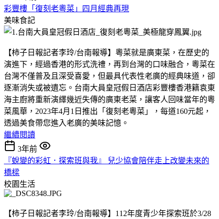
彩豐樓「復刻老粵菜」四月經典再現
美味食記
【柿子日報記者李玲/台南報導】粵菜就是廣東菜，在歷史的
演進下，經過香港的形式洗禮，再到台灣的口味融合，粵菜在
台灣不僅普及且深受喜愛，但最具代表性老廣的經典味道，卻
逐漸消失或被遺忘。台南大員皇冠假日酒店彩豐樓香港籍袁東
海主廚將重新演繹幾近失傳的廣東老菜，讓客人回味當年的粵
菜風華，2023年4月1日推出「復刻老粵菜」，每道160元起，
透過美食帶您進入老廣的美味記憶。
繼續閱讀
3年前
『蛻變的彩虹．探索班與我』 兒少協會陪伴走上改變未來的
橋樑
校園生活
【柿子日報記者李玲/台南報導】112年度青少年探索班於3/28