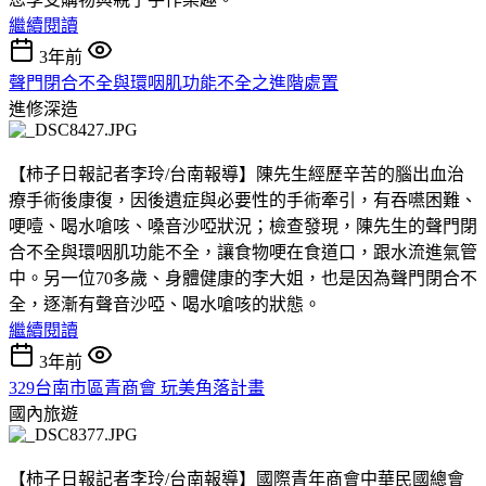
繼續閱讀
3年前
聲門閉合不全與環咽肌功能不全之進階處置
進修深造
【柿子日報記者李玲/台南報導】陳先生經歷辛苦的腦出血治
療手術後康復，因後遺症與必要性的手術牽引，有吞嚥困難、
哽噎、喝水嗆咳、嗓音沙啞狀況；檢查發現，陳先生的聲門閉
合不全與環咽肌功能不全，讓食物哽在食道口，跟水流進氣管
中。另一位70多歲、身體健康的李大姐，也是因為聲門閉合不
全，逐漸有聲音沙啞、喝水嗆咳的狀態。
繼續閱讀
3年前
329台南市區青商會 玩美角落計畫
國內旅遊
【柿子日報記者李玲/台南報導】國際青年商會中華民國總會