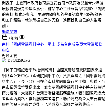
開課了! 由臺南市政府教育局委託台南市教育及兒童青少年發
展協會開辦青少年探索班，輔諮中心主任羅智韋特別以「蛻變
的彩虹-探索班與我」主題勉勵參加的學員認真學習輔導課程
和工作體驗，就能發掘自己的興趣，進而找到自己的人生規
劃。
繼續閱讀
3年前
南科「國網雲端資料中心」動土 成為台南成為亞太雲端服務
中心
財經企管
【柿子日報記者李玲/台南報導】由國家實驗研究院國家高速
網路與計算中心（國研院國網中心）負責興建之「國網雲端資
料中心」，今（27）日在台南科學園區舉行開工動土典禮，台
南市長黃偉哲受邀出席，並表示國網雲端資料中心將有效拉近
南北距離，大幅提升台灣雲端整體服務量能，吸引國際海纜業
者與國內網路、雲端服務業者進駐，助台灣成為亞太重要雲端
服務節點。未來建成後，也將成為台灣綠建築的典範。