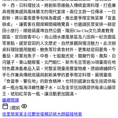
中、西、日料理技法，將創新思維融入傳統宴席料理，打造兼
具視覺美感與風味層次的現代宴席。兩位主廚一位傳承、一位
創新，將以臺南夏季旬味為靈感，推出夏季限定無菜單「盲盒
辦桌」，讓賓客在開席瞬間揭曉驚喜。也邀請民眾安排一趟官
田小旅行，順遊葫蘆埤自然公園、隆田Cha Cha文化資產教育
園區、官田遊客中心、烏山頭水庫風景區及八田與一紀念園區
等景點，感受官田的人文歷史、自然景觀與慢活魅力。此次辦
桌料理除選用龍蝦、鮑魚等珍貴食材外，更集結官田菱角、牛
番茄、將軍烏魚子、中卷、七股龍虎斑、關廟竹筍、鳳梨、白
河蓮子、東山龍眼蜜、北門蝦仁、新市毛豆等逾30項臺南在地
特色農漁畜產品入菜，完整呈現臺南豐富物產。透過總舖師巧
手化作兼具傳統底蘊與創新美學的夏季限定料理，展現臺南
「食當季、饗在地」的飲食精神。也特別感謝台塩生技提供每
桌一瓶台塩海洋鹼性離子水，以及金茶伍加碼提供每桌山韻茶
王、琥珀紅茶各一瓶，讓活動更加圓滿。
繼續閱讀
2週前
佳里榮家家主任酆世俊親訪挑大師超接地氣