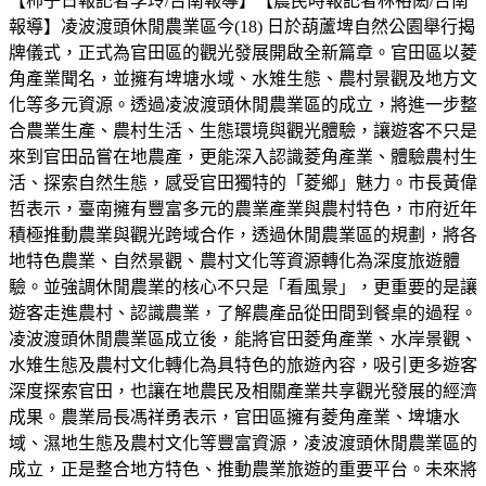
【柿子日報記者李玲/台南報導】【農民時報記者林裕閎/台南
報導】凌波渡頭休閒農業區今(18) 日於葫蘆埤自然公園舉行揭
牌儀式，正式為官田區的觀光發展開啟全新篇章。官田區以菱
角產業聞名，並擁有埤塘水域、水雉生態、農村景觀及地方文
化等多元資源。透過凌波渡頭休閒農業區的成立，將進一步整
合農業生產、農村生活、生態環境與觀光體驗，讓遊客不只是
來到官田品嘗在地農產，更能深入認識菱角產業、體驗農村生
活、探索自然生態，感受官田獨特的「菱鄉」魅力。市長黃偉
哲表示，臺南擁有豐富多元的農業產業與農村特色，市府近年
積極推動農業與觀光跨域合作，透過休閒農業區的規劃，將各
地特色農業、自然景觀、農村文化等資源轉化為深度旅遊體
驗。並強調休閒農業的核心不只是「看風景」，更重要的是讓
遊客走進農村、認識農業，了解農產品從田間到餐桌的過程。
凌波渡頭休閒農業區成立後，能將官田菱角產業、水岸景觀、
水雉生態及農村文化轉化為具特色的旅遊內容，吸引更多遊客
深度探索官田，也讓在地農民及相關產業共享觀光發展的經濟
成果。農業局長馮祥勇表示，官田區擁有菱角產業、埤塘水
域、濕地生態及農村文化等豐富資源，凌波渡頭休閒農業區的
成立，正是整合地方特色、推動農業旅遊的重要平台。未來將