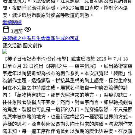
增強抵抗力。 3.癒後防復，注意避風：感冒初癒及體質調養期
間，夜間睡眠應注意保暖，避免冷氣風口直吹。控制室內濕
度，減少環境過敏原對脆弱呼吸道的刺激。
繼續閱讀
3週前
在裂縫之中看見生命重新生成的可能
藝文活動
圖文創作
【柿子日報記者李玲/台南報導】弎畫廊將於 2026 年 7 月 18
日至 8 月 22 日推出《裂隙之生 — 盧宇個展》，展出藝術家盧
宇近年以陶瓷雕塑為核心的創作系列。本次展覽以「裂隙」作
為創作主題，透過撕裂、拼接與重構的陶土語彙，探討生命如
何在不完整之中持續生成。展覽名稱取自一句廣為流傳的詩
句：「萬物皆有缺口，那是光照進來的地方。」裂痕與缺口，
往往象徵著破損與不完美；然而，對盧宇而言，如果轉換觀看
的角度，裂縫也可能是一道新的入口。光穿過裂隙，不只是照
亮原本被忽略的地方，也重新建構出另一種觀看世界的方式。
這樣的思考，源自藝術家長期與陶土相處的經驗。陶瓷創作充
滿未知，每一道工序都伴隨著難以預期的變化與裂變。在反覆