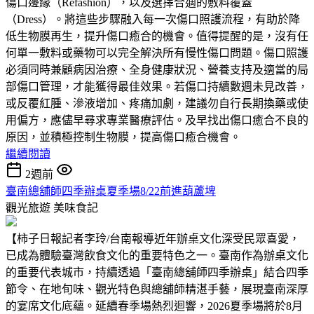
傷口邊緣（Refashion），以及選擇合適的敷料覆蓋
（Dress）。將這些步驟融入每一次傷口照護流程，有助於降
低生物膜再生，提升傷口癒合的機會。值得提醒的是，沒有任
何單一敷料或藥物可以完全解決所有慢性傷口問題。傷口照護
必須同時兼顧病因治療、全身健康狀況、營養支持及適當的局
部傷口管理，才能獲得最佳效果。若傷口持續數週未見改善，
或反覆紅腫、滲液增加、疼痛加劇，建議勿自行長期換藥或使
用偏方，應儘早尋求專業醫療評估。及早找出傷口癒合不良的
原因，並積極控制生物膜，提高傷口癒合機會。
繼續閱讀
2週前
臺南總舖師四季辦桌夏季場8/22前進葫蘆埤
觀光旅遊
美味食記
【柿子日報記者李玲/台南報導近年辦桌文化深受民眾喜愛，
已成為體驗臺灣飲食文化的重要特色之一。臺南作為辦桌文化
的重要代表城市，持續透過「臺南總舖師四季辦桌」結合四季
節令、在地旬味、觀光特色與總舖師精湛手藝，展現臺南深厚
的宴席文化底蘊。延續春季場熱烈迴響，2026夏季場將於8月