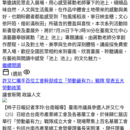
摯邀請民眾走入展場，用心感受蔣勳老師筆下的池上，細細品
味自然、人文與生活風景，在作品中體會土地帶來的感動與美
好，也期盼觀者都能感受到「怡風搖稻浪，寧日映金穗；文心
依阡陌，煌彩滿秋田」所蘊含的豐盈與喜悅。本次系列活動除
新書發表及畫展外，將於7月26日下午2時30分在臺南文化中心
演藝廳舉辦蔣勳「池上 池上」專題講座，由蔣勳老師分享創
作歷程，以及對土地、美學與生命的深刻體悟。講座採免費索
票入場，歡迎全國民眾相約來到臺南，欣賞畫展、聆聽講座，
在藝術與閱讀中感受「池上 池上」的文化魅力。
繼續閱讀
1週前
許又仁攜手百位工會幹部成立「勞動最有力」戰隊 發表五大
勞動政策
議會新聞
政論人文
【柿子日報記者李玲/台南報導】臺南市議員參選人許又仁今
（25）日結合台南市產業總工會及各基層工會，於徠歸仁飯店
舉行「勞動最有力」戰隊成立大會。現場聚集上百名基層工會
幹部，包括台南市產業總工會榮譽理事長宋照濱 、現任理事