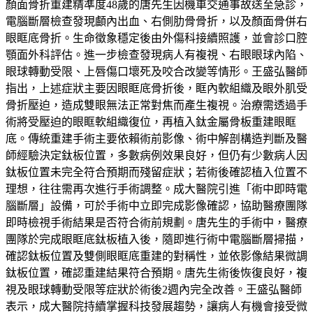
顏面骨折重建精準度48歲的唐先生因機車交通事故送至急診，
電腦斷層檢查發現顱內出血、右側肋骨骨折，以及顏面骨併右
眼眶底骨折。生命徵象穩定後由外傷科接續照護，並會診口腔
顎面外科評估。進一步檢查發現病人有複視、右眼眼球內陷、
眼球轉動受限、上唇傷口壞死及咬合改變等情形。王盛弘醫師
指出，上述症狀主要因眼眶底骨折後，眶內軟組織及眼外肌受
骨折壓迫，造成雙眼無法正常對焦而產生複視。治療需透過手
術將受壓迫的眼眶軟組織復位，再植入鈦金屬骨板重建眼眶
底。傳統重建手術主要依賴術前影像、術中解剖構造判斷及醫
師經驗決定鈦板位置，多數病例效果良好，但仍有少數病人因
鈦板位置未完全符合預期而殘留症狀；若術後確認植入位置不
理想，往往需再次進行手術調整。成大醫院引進「術中即時電
腦斷層」設備，可於手術中立即完成影像確認，協助醫療團隊
即時檢視手術結果是否符合術前規劃。唐先生的手術中，醫療
團隊於完成眼眶底鈦板植入後，隨即進行術中電腦斷層掃描，
確認鈦板位置及雙側眼眶底重建的對稱性，並依影像結果微調
鈦板位置，確認重建結果符合預期。唐先生術後恢復良好，複
視及眼球轉動受限等症狀於術後2週內完全改善。王盛弘醫師
表示，成大醫院持續掌握科技發展趨勢，讓病人有機會接受微