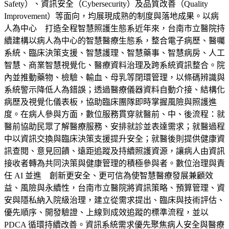
Safety）、資訊安全（Cybersecurity）及品質改善（Quality
Improvement）等面向，均展現成熟的制度與落地成果。以病
人為中心 打造全程智慧照護生態系近年來，台南市立醫院持
續建構以病人為中心的智慧醫療生態系，整合電子病歷、醫囑
系統、臨床決策支援、智慧護理、智慧藥事、智慧病房、人工
智慧、商業智慧視覺化、醫療資料治理及跨系統資訊整合。院
內並推動藥物、檢驗、輸血、母乳等閉環管理，以條碼辨識與
系統警示降低人為錯誤；透過醫療儀器資料自動介接、結構化
病歷及視覺化儀表板，協助臨床團隊即時掌握風險與照護進
度。在病人參與方面，數位服務貫穿就醫前、中、後流程：就
醫前協助民眾了解醫療服務、安排就診並表達需求；就醫過程
中以資訊交換與臨床決策支援提升安全；就醫後則提供健康資
訊查閱、意見回饋、遠距追蹤及持續照護資源，讓病人由資訊
接收者轉為共同決策與健康管理的積極參與者。數位治理與責
任 AI 並進 創新更安全、更可信為使智慧醫療發展兼顧效
益、風險與永續性，台南市立醫院將資訊策略、預算管理、資
安與隱私納入院級治理，建立從需求提出、臨床與技術評估、
優先順序、開發驗證、上線到成效追蹤的標準流程，並以
PDCA 循環持續改善。資訊系統需求優先聚焦病人安全與醫療