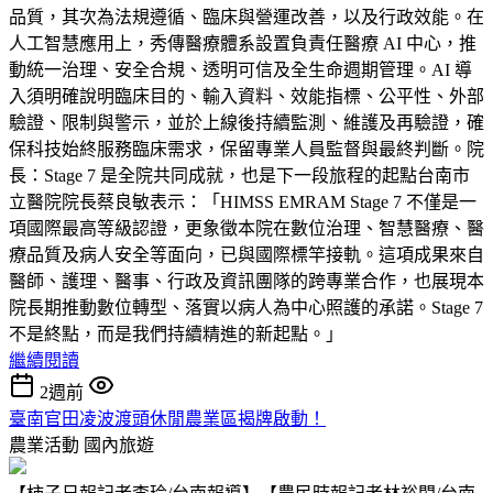
品質，其次為法規遵循、臨床與營運改善，以及行政效能。在
人工智慧應用上，秀傳醫療體系設置負責任醫療 AI 中心，推
動統一治理、安全合規、透明可信及全生命週期管理。AI 導
入須明確說明臨床目的、輸入資料、效能指標、公平性、外部
驗證、限制與警示，並於上線後持續監測、維護及再驗證，確
保科技始終服務臨床需求，保留專業人員監督與最終判斷。院
長：Stage 7 是全院共同成就，也是下一段旅程的起點台南市
立醫院院長蔡良敏表示：「HIMSS EMRAM Stage 7 不僅是一
項國際最高等級認證，更象徵本院在數位治理、智慧醫療、醫
療品質及病人安全等面向，已與國際標竿接軌。這項成果來自
醫師、護理、醫事、行政及資訊團隊的跨專業合作，也展現本
院長期推動數位轉型、落實以病人為中心照護的承諾。Stage 7
不是終點，而是我們持續精進的新起點。」
繼續閱讀
2週前
臺南官田凌波渡頭休閒農業區揭牌啟動！
農業活動
國內旅遊