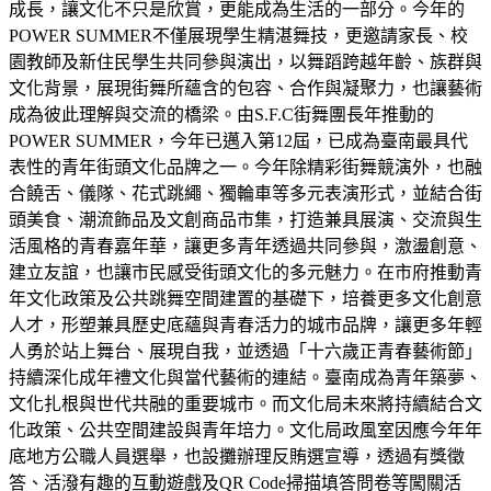
成長，讓文化不只是欣賞，更能成為生活的一部分。今年的
POWER SUMMER不僅展現學生精湛舞技，更邀請家長、校
園教師及新住民學生共同參與演出，以舞蹈跨越年齡、族群與
文化背景，展現街舞所蘊含的包容、合作與凝聚力，也讓藝術
成為彼此理解與交流的橋梁。由S.F.C街舞團長年推動的
POWER SUMMER，今年已邁入第12屆，已成為臺南最具代
表性的青年街頭文化品牌之一。今年除精彩街舞競演外，也融
合饒舌、儀隊、花式跳繩、獨輪車等多元表演形式，並結合街
頭美食、潮流飾品及文創商品市集，打造兼具展演、交流與生
活風格的青春嘉年華，讓更多青年透過共同參與，激盪創意、
建立友誼，也讓市民感受街頭文化的多元魅力。在市府推動青
年文化政策及公共跳舞空間建置的基礎下，培養更多文化創意
人才，形塑兼具歷史底蘊與青春活力的城市品牌，讓更多年輕
人勇於站上舞台、展現自我，並透過「十六歲正青春藝術節」
持續深化成年禮文化與當代藝術的連結。臺南成為青年築夢、
文化扎根與世代共融的重要城市。而文化局未來將持續結合文
化政策、公共空間建設與青年培力。文化局政風室因應今年年
底地方公職人員選舉，也設攤辦理反賄選宣導，透過有獎徵
答、活潑有趣的互動遊戲及QR Code掃描填答問卷等闖關活