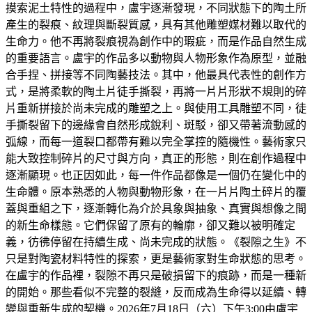
摸索泥土特性的過程中，盧宇逐漸發現，不同狀態下的陶土所
產生的裂痕、紋理與斷裂質感，具有其他雕塑媒材難以取代的
生命力。他不再將裂痕視為創作中的瑕疵，而是作品自然生成
的重要語言。盧宇的作品多以動物與人物形象作為原型，並融
合手捏、拼接等不同陶藝技法。其中，他最具代表性的創作方
式，是將柔軟的陶土片徒手撕裂，再將一片片形狀不規則的碎
片重新拼接於尚未完成的雕塑之上。與使用工具雕塑不同，徒
手撕裂留下的邊緣會自然形成銳利、斑駁，卻又帶著流動感的
弧線，而每一道裂口都帶有難以完全掌控的隨機性。藝術家只
能大致控制碎片的尺寸與方向，真正的形態，則在創作過程中
逐漸顯現。也正因如此，每一件作品都像是一個仍在變化中的
生命體。原本熟悉的人物與動物形象，在一片片陶土碎片的覆
蓋與重組之下，逐漸轉化為介於具象與抽象、真實與想像之間
的新生命樣態。它們保留了原有的輪廓，卻又難以被明確定
義，彷彿停留在持續生成、尚未完成的狀態。《裂隙之生》不
只是對陶瓷材料特性的探索，更是藝術家對生命狀態的思考。
在盧宇的作品裡，裂隙不再只是破損留下的痕跡，而是一種新
的開始。那些看似不完整的裂縫，反而成為生命得以延續、轉
變與重新生成的契機。2026年7月18日（六）下午3:00由盧宇