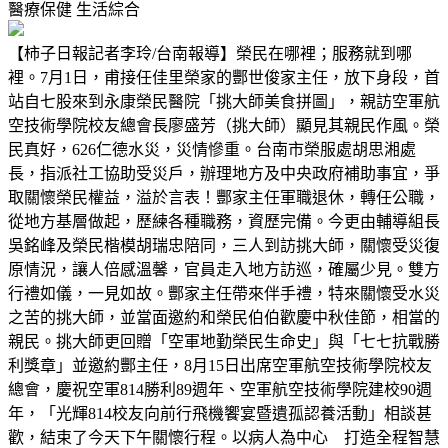
醫療保健
生活綜合
【柿子日報記者李玲/台南報導】榮民在哪裡；服務就到哪
裡。7月1日，甫接任佳里榮家的酆世俊家主任，放下身段，首
站自七股來到永康榮民醫院「挑大師美食拼圖」，親訪空軍航
空技術學院校友總會長廖盛芳（挑大師）顯見其親民作風。榮
民真好，626仁德水災，災情慘重。台南市榮服處胡思湘處
長，指派社工協助受災戶，辦理地方及中央政府補助事宜，爭
取關懷榮民權益，溢於言表！酆家主任軍職退休，轉任公職，
從地方基層做起，歷練各種職務，資歷完備。今更由輔導組長
吳銘峰及榮民楷模胡瑞忠陪同，三人到訪挑大師，關懷受災復
原情況，讓人倍感溫馨，官員走入地方訪巡，確屬少見。雙方
行禮如儀，一見如故。酆家主任帶來伴手禮，特來關懷受水災
之苦的挑大師，並當面邀約和榮民伯伯歡慶中秋佳節，相當的
親民。挑大師更回贈「空軍地勤榮民生命史」與「七七抗戰勝
利獎章」並邀約酆主任，8月15日出席空軍航空技術學院校友
總會，慶祝空軍814勝利89週年、空軍航空技術學院建校90週
年，「光輝814校友向前行飛機饗宴暨遺孤認養活動」相談甚
歡，結束了今天下午關懷行程。以病人為中心 打造全程智慧