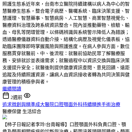
照護生態系近年來，台南市立醫院持續建構以病人為中心的智
慧醫療生態系，整合電子病歷、醫囑系統、臨床決策支援、智
慧護理、智慧藥事、智慧病房、人工智慧、商業智慧視覺化、
醫療資料治理及跨系統資訊整合。院內並推動藥物、檢驗、輸
血、母乳等閉環管理，以條碼辨識與系統警示降低人為錯誤；
透過醫療儀器資料自動介接、結構化病歷及視覺化儀表板，協
助臨床團隊即時掌握風險與照護進度。在病人參與方面，數位
服務貫穿就醫前、中、後流程：就醫前協助民眾了解醫療服
務、安排就診並表達需求；就醫過程中以資訊交換與臨床決策
支援提升安全；就醫後則提供健康資訊查閱、意見回饋、遠距
追蹤及持續照護資源，讓病人由資訊接收者轉為共同決策與健
康管理的積極參與者。
繼續閱讀
2週前
追求微創與精準成大醫院口腔顎面外科持續精進手術治療
醫療保健
生活綜合
【柿子日報記者李玲/台南報導】口腔顎面外科負責口腔、顎
骨及顏面相關疾病的診斷與治療，範圍涵蓋頭頸部腫瘤、顏面