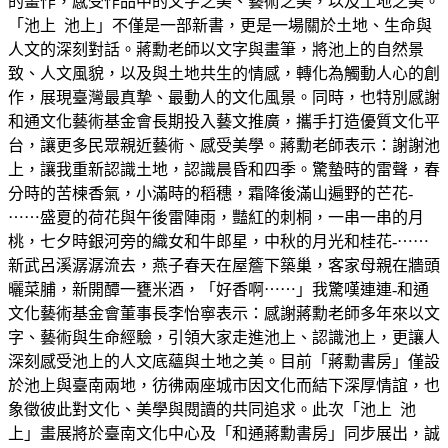
的畫作，感受作品中的文字之美、藝術之美，以及土地之美。
「池上 池上」不僅是一部新書，更是一場關於土地、生命與
人文的深刻對話。蔣勳老師以文字與畫筆，將池上的自然景
致、人文風貌，以及與土地共生的情感，轉化為觸動人心的創
作，展現臺灣最真摯、最動人的文化風景。同時，也特別感謝
和通文化藝術基金會長期投入藝文推廣，攜手打造優質文化平
台，讓更多民眾親近藝術、感受美學。蔣勳老師表示：謝謝池
上，讓我重新認識土地，認識晨昏和四季。驚蟄時的雷聲，春
分時的苦楝香氣，小滿時的稻穗，霜降後滿山遍野的芒花-
⋯⋯盛夏的荷花與午後雷陣雨，豔紅的刺桐，一串一串的月
桃，七夕時銀河旁的織女和牛郎星，中秋的月光和桂花-⋯⋯
新武呂溪潺潺流去，燕子春天在屋簷下築巢，客家母親在牆頭
曬菜脯，新開醰一甕米酒，「好香啊⋯⋯」我驚嘆連連-和通
文化藝術基金會董事長李怡寧表示：感謝蔣勳老師多年來以文
字、藝術與生命經驗，引領大家走進池上、認識池上，更讓人
深刻感受池上的人文底蘊與土地之美。目前「蔣勳書房」僅設
於池上與臺南兩地，彷彿兩座城市因文化而結下深厚情誼，也
象徵彼此對文化、美學與閱讀的共同追求。此次「池上 池
上」畫展將於臺南文化中心及「和通蔣勳書房」同步展出，誠