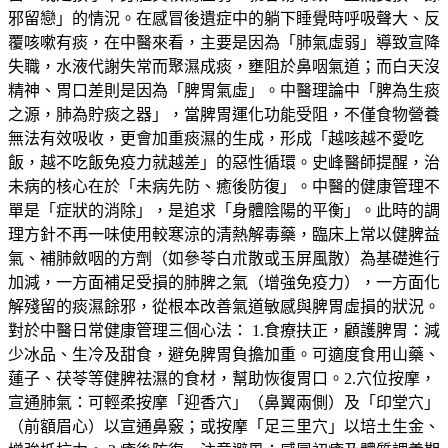
邪留戀」的情況。在感冒後遺症中的躺下睡覺時呼吸聲大、反
覆咳嗽有痰，在中醫來看，主要是因為「肺氣虛弱」導致宣降
失職，水液代謝失常而聚濕成痰，壅阻於鼻咽氣道；而白天沒
精神、胃口差則是因為「脾胃氣虛」。中醫理論中「脾為生痰
之源，肺為貯痰之器」，當脾胃運化功能受阻，不僅食物營養
無法有效吸收，更會加重痰濕的生成，形成「越咳越不愛吃
飯，越不吃飯免疫力就越差」的惡性循環。史峰醫師提醒，治
未病的核心在於「未病先防、癒後防復」。中醫的健康管理不
單是「症狀的消除」，是追求「身體陰陽的平衡」。此時的調
理方針不再一味使用較寒涼的清熱解毒藥，臨床上常以健脾益
氣、補肺斂咽的方劑（如參苓白朮散或玉屏風散）為基礎進行
加減，一方面補足受損的肺脾之氣（增強免疫力），一方面化
解殘留的痰濕餘邪，從根本改善氣道敏感與脾胃虛損的狀況。
對於中醫日常健康管理三個心法： 1.食療扶正，顧護脾胃：減
少冰品、生冷及甜食，避免脾胃負擔加重。可適度食用山藥、
蓮子、茯苓等健脾祛濕的食材，幫助恢復胃口。2.穴位按摩，
宣通肺氣：可輕柔按摩「迎香穴」（鼻翼兩側）及「印堂穴」
（前額眉心）以宣通鼻竅；或按摩「足三里穴」以培土生金、