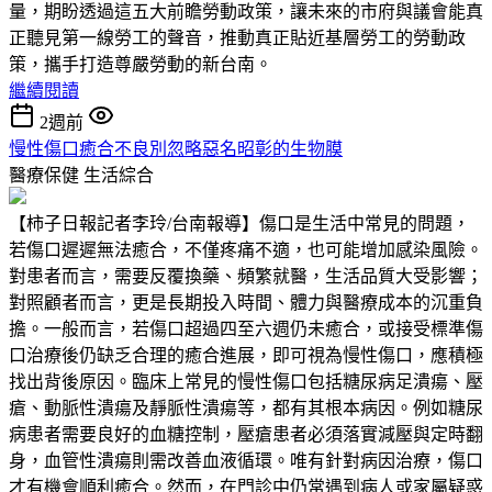
量，期盼透過這五大前瞻勞動政策，讓未來的市府與議會能真
正聽見第一線勞工的聲音，推動真正貼近基層勞工的勞動政
策，攜手打造尊嚴勞動的新台南。
繼續閱讀
2週前
慢性傷口癒合不良別忽略惡名昭彰的生物膜
醫療保健
生活綜合
【柿子日報記者李玲/台南報導】傷口是生活中常見的問題，
若傷口遲遲無法癒合，不僅疼痛不適，也可能增加感染風險。
對患者而言，需要反覆換藥、頻繁就醫，生活品質大受影響；
對照顧者而言，更是長期投入時間、體力與醫療成本的沉重負
擔。一般而言，若傷口超過四至六週仍未癒合，或接受標準傷
口治療後仍缺乏合理的癒合進展，即可視為慢性傷口，應積極
找出背後原因。臨床上常見的慢性傷口包括糖尿病足潰瘍、壓
瘡、動脈性潰瘍及靜脈性潰瘍等，都有其根本病因。例如糖尿
病患者需要良好的血糖控制，壓瘡患者必須落實減壓與定時翻
身，血管性潰瘍則需改善血液循環。唯有針對病因治療，傷口
才有機會順利癒合。然而，在門診中仍常遇到病人或家屬疑惑