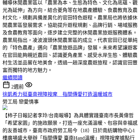
輔導休閒農業區以「農業為本、生態為特色、文化為底蘊、觀
光為延伸」為方向，結合菱角等在地農產體驗、食農教育及農
村文化，規劃具備差異化的官田特色遊程。農業局也將依據休
閒農業區發展需求，協助提升遊程規劃、品牌行銷、場域服務
及食農教育等面向，逐步建立完整的休閒農業旅遊服務體系。
農業局指出，凌波渡頭休閒農業區的成立，代表官田已從單純
的「特色農產」邁向「農業旅遊品牌」發展。未來希望讓遊客
在官田能夠親近農田、認識菱角產業、感受水岸生態、體驗農
村生活並品嘗在地美食，透過一趟深度農遊旅程，認識官田豐
富而獨特的地方魅力。
繼續閱讀
2週前
徐凱希力挺臺南視障按摩 指間傳愛打造溫暖城市
勞工局
戀愛情事
【柿子日報記者李玲/台南報導】為具體實踐臺南市長黃偉哲
「希望家園」的施政願景，打造一座充滿溫暖、包容與幸福感
的友善城市，臺南市政府勞工局今（18）日於南紡購物中心1
樓廣場盛大舉辦「指間傳愛 臺南Hand溫暖」視障按摩據點行