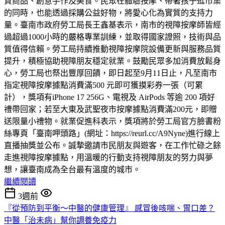
質商品、創意手作及美食。民眾在體驗按摩、帶著孩子逛市集
的同時，也能透過採購公益好物，將愛心化為實質的支持力
量。臺南市政府勞工局長王鑫基表示，南市的視障按摩師皆經
過超過1000小時的嚴格專業訓練，並取得國家證照，技術與品
質值得信賴。勞工局持續推動視障按摩院設備更新與服務品質
提升，積極協助視障朋友穩定就業。鼓勵民眾多加消費放鬆身
心，勞工局也祭出豐厚回饋，即日起至9月11日止，凡至南市
指定視障按摩據點消費滿500 元即可獲摸彩券一張（可累
計），獎項有iPhone 17 256G、電視及 AirPods 等逾 200 項好
禮帶回家；若至大東及武聖夜市按摩據點消費滿200元，即贈
送限量小禮物。就業促進科表示，獎項將於勞工局官方臉書粉
絲專頁「臺南呷頭路」(網址：https://reurl.cc/A9Nyne)進行線上
直播抽獎並公布。誠摯邀請市民朋友與遊客，在工作忙碌之餘
走進視障按摩據點，用溫暖的行動支持視障朋友的努力與夢
想，讓臺南成為全台最有溫度的城市。
繼續閱讀
3週前
『從預防到平衡～中醫的健康管理』 感冒後咳喘、胃口差？
中醫「治未病」幫你調養免疫力