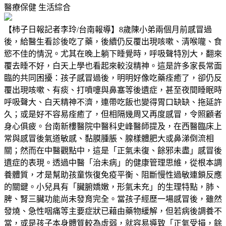
醫療保健
生活綜合
【柿子日報記者李玲/台南報導】8歲陳小弟兩個月前感冒過
後，給醫生看診後吃了藥，後續仍反覆出現咳嗽、清喉嚨、食
慾不佳的情況。尤其在晚上躺下睡覺時，呼吸聲特別大，翻來
覆去睡不好，白天上學也看起來較沒精神。這是許多家長常面
臨的共同困擾：孩子感冒過後，明明好像吃藥痊癒了，卻仍反
覆出現咳嗽、有痰、打噴嚏與鼻塞等後遺症，甚至夜間睡眠時
呼吸聲大、白天精神不濟，連帶吃飯也變得胃口缺缺、拖延許
久；或是好不容易痊癒了，但相隔幾周又再度感冒，令照顧者
身心俱疲。台南新樓醫院中醫科史峰醫師提及，在西醫臨床上
常與感冒後氣道敏感、黏膜腫脹、腺樣體肥大或鼻涕倒流相
關；然而在中醫觀點中，這是「正氣未復、餘邪未盡」感冒後
遺症的表現。透過中醫「治未病」的健康管理思維，從根本調
養體質，才是幫助孩童恢復免疫平衡、阻斷慢性過敏連鎖反應
的關鍵。小兒具有「臟腑嬌嫩，形氣未充」的生理特點，肺、
脾、腎三臟功能尚未發育完全。當孩子經歷一場感冒後，雖然
發燒、急性咽痛等主要症狀已藉由藥物緩解，但若病後調養不
當，或是孩子本身體質較為虛弱，就容易導致「正氣受損，餘