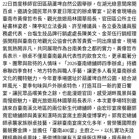
22日首度移師官田區葫蘆埤自然公園舉辦，在湖光綠意間席開
百桌，邀請全國民眾共享夏日限定的辦桌饗宴。記者會現場由
臺南市黃偉哲市長、觀光旅遊局林國華局長、官田區公所主任
秘書林姿君、陳亭妃立法委員、許至椿議員、各立委及議員服
務處代表、台塩生技品牌行銷處處長陳美文、金茶伍行銷經理
張閔翔與臺南在地觀光公協會代表等貴賓一同出席盛會，現場
氣氛熱鬧非凡，共同展現作為台南美食之都的實力。黃偉哲市
長表示，辦桌不僅是臺南最具代表性的飲食文化，更承載著分
享、團聚與款待的人情味。「2026臺南總舖師四季辦桌」持續
串聯四季食材、地方特色與職人手藝，讓更多人看見臺南辦桌
文化的獨特魅力。今年夏季場選址於葫蘆埤自然公園，結合湖
畔風光、夏季旬味與戶外辦桌特色，打造耳目一新的夏日饗
宴，讓民眾品嚐美食之餘，也能漫遊官田，感受湖畔風景與臺
南慢遊魅力。觀光旅遊局林國華局長表示，本次夏季場特別邀
請來自臺南溪北地區的兩位新生代總舖師，由宏珍宴席餐廳郭
育宏總舖師與黃家和漢時尚宴席主廚黃俊博掌杓。郭育宏總舖
師承襲家族辦桌技藝，深耕臺南宴席文化多年，曾榮獲國際廚
藝競賽金牌。並擔任「臺南400宴」主廚之一，以扎實功夫詮
釋經典辦桌風味；黃俊博則擁有五星級飯店歷練，擅長融合