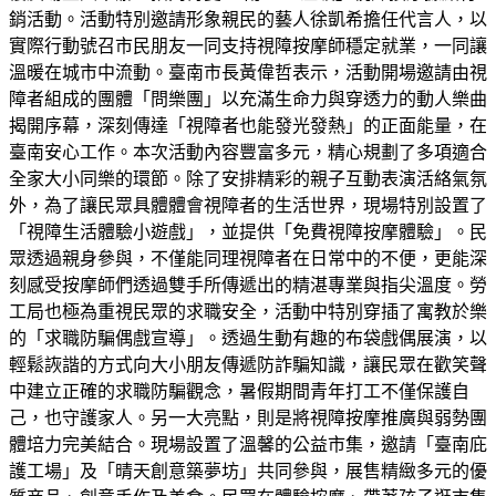
銷活動。活動特別邀請形象親民的藝人徐凱希擔任代言人，以
實際行動號召市民朋友一同支持視障按摩師穩定就業，一同讓
溫暖在城市中流動。臺南市長黃偉哲表示，活動開場邀請由視
障者組成的團體「問樂團」以充滿生命力與穿透力的動人樂曲
揭開序幕，深刻傳達「視障者也能發光發熱」的正面能量，在
臺南安心工作。本次活動內容豐富多元，精心規劃了多項適合
全家大小同樂的環節。除了安排精彩的親子互動表演活絡氣氛
外，為了讓民眾具體體會視障者的生活世界，現場特別設置了
「視障生活體驗小遊戲」，並提供「免費視障按摩體驗」。民
眾透過親身參與，不僅能同理視障者在日常中的不便，更能深
刻感受按摩師們透過雙手所傳遞出的精湛專業與指尖溫度。勞
工局也極為重視民眾的求職安全，活動中特別穿插了寓教於樂
的「求職防騙偶戲宣導」。透過生動有趣的布袋戲偶展演，以
輕鬆詼諧的方式向大小朋友傳遞防詐騙知識，讓民眾在歡笑聲
中建立正確的求職防騙觀念，暑假期間青年打工不僅保護自
己，也守護家人。另一大亮點，則是將視障按摩推廣與弱勢團
體培力完美結合。現場設置了溫馨的公益市集，邀請「臺南庇
護工場」及「晴天創意築夢坊」共同參與，展售精緻多元的優