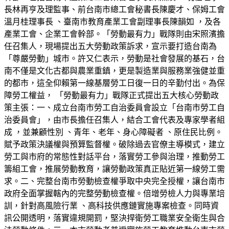
長林再亨及理監事、前台南市總工會秘書長陳慶才、保姆工會
溫月桂理事長 、臺南市教育產業工會副理事長陳韻如 ，及各
產業工會、企業工會幹部。「勞動最有力」戰隊則由宋照濱擔
任召集人，現場提出五大勞動政策訴求，宣示要打造台南為
「尊嚴勞動」城市。許又仁表示，勞動是社會發展的基石，台
南不僅是文化古都與農業重鎮，更是製造業與服務業強健並重
的都市，這全仰賴第一線基層勞工日復一日的辛勤付出。為保
障勞工權益， 「勞動最有力」戰隊正式提出五大核心勞動政
策主張：一、成立台南市勞工自治委員會設立「台南市勞工自
治委員會」，由市長擔任召集人，結合工會代表及專家學者組
成 ，並兼顧性別 、青年、老年、身心障礙者 、原住民比例。
賦予政策決議權與預算監督權。破除過去官僚主導模式，建立
勞工與市府的常態性對話平台，落實勞工參與治理，推動勞工
籌組工會，推展勞動教育，讓勞動政策真正貼近第一線勞工需
求。二、完整台南市勞動檢查權爭取中央完全授權，讓台南市
政府全面掌握轄內的完整勞動檢查權。倍增勞檢人力與專業培
訓，針對高風險行業 、高科技供應鏈實施專案檢查。同時資
訊公開透明，落實違規開罰，堅決捍衛勞工職業安全衛生與合