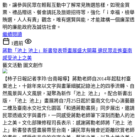
動，讓參與民眾在輕鬆互動中了解常見賄選態樣，如現金買
票、禮品贈送、餐會請託及旅遊招待等，強化「ｉ幸福，檢舉
賄選，人人有責」觀念，唯有選賢與能，才能建構一個廉潔透
明的廉能政府及誠信社會。
繼續閱讀
1週前
蔣勳「池上 池上」新書發表暨畫展盛大開幕 邀民眾走進臺南
感受池上之美
藝文活動
圖文創作
【柿子日報記者李玲/台南報導】蔣勳老師自2014年起駐村臺
東池上，十餘年來以文字與畫筆細膩記錄池上的四季流轉、自
然風景與人文風貌，凝聚為新作「池上 池上」。配合新書出
版，「池上 池上」畫展將自7月25日起於臺南文化中心演藝廳
二樓及臺南水交社文化園區「和通蔣勳書房」同步展出，邀請
民眾透過文字與畫作，一同感受蔣勳老師筆下深刻而動人的池
上之美。文化部陳修程司長表示：感謝蔣勳老師將「池上 池
上」新書發表暨畫展帶至台南，讓民眾有機會近距離欣賞老師