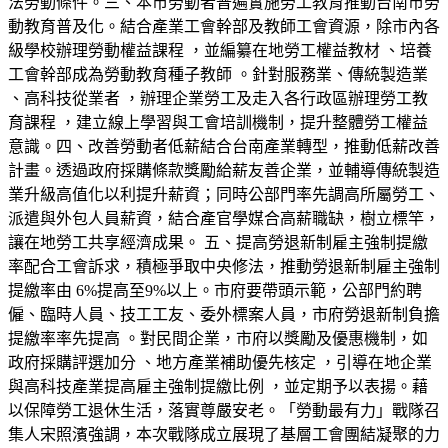
法勞動條件。三、本市勞動者普遍實施勞工教育推動台南市勞
動教育普及化。結合產業工會幹部及教師工會資源，除市內各
級學校辦理勞動權益課程 ，並編纂在地勞工權益教材 、培養
工會幹部成為勞動教育種子教師 。針對服務業、傳統製造業
、高科技從業者 ，辦理企業勞工及走入各行政區辦理勞工教
育課程 ，建立線上學習與工會培訓機制，提升整體勞工權益
意識。四、改善勞動者低薪結合台南產業轉型，推動低薪改善
計畫。透過政府採購條款獎勵給薪友善企業，並輔導傳統製造
業升級高值化以利提升薪資；同時公部門率先調高所屬勞工、
派遣與外包人員薪資，結合產官學媒合高薪職缺，樹立標竿，
讓在地勞工共享經濟成果。 五、提高勞退新制雇主強制提繳
率配合工會訴求，積極爭取中央修法，推動勞退新制雇主強制
提繳率由 6%提高至9%以上。市府要帶頭示範，公部門約聘
僱、臨時人員、技工工友、委外標案人員，市府勞退新制負擔
提繳率率先提高 。對民間企業，市府以獎勵及優惠機制，如
政府採購評選加分 、地方產業補助優先核定 ，引導在地企業
與高科技產業提高雇主強制提繳比例 ，並定期予以表揚。藉
以保障勞工退休生活，落實尊嚴安老。「勞動最有力」戰隊召
集人宋照濱強調，本次戰隊成立展現了基層工會團結凝聚的力