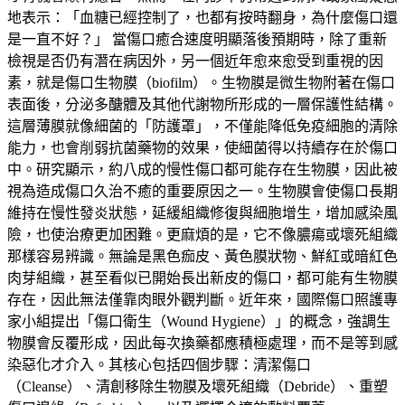
地表示：「血糖已經控制了，也都有按時翻身，為什麼傷口還
是一直不好？」 當傷口癒合速度明顯落後預期時，除了重新
檢視是否仍有潛在病因外，另一個近年愈來愈受到重視的因
素，就是傷口生物膜（biofilm）。生物膜是微生物附著在傷口
表面後，分泌多醣體及其他代謝物所形成的一層保護性結構。
這層薄膜就像細菌的「防護罩」，不僅能降低免疫細胞的清除
能力，也會削弱抗菌藥物的效果，使細菌得以持續存在於傷口
中。研究顯示，約八成的慢性傷口都可能存在生物膜，因此被
視為造成傷口久治不癒的重要原因之一。生物膜會使傷口長期
維持在慢性發炎狀態，延緩組織修復與細胞增生，增加感染風
險，也使治療更加困難。更麻煩的是，它不像膿瘍或壞死組織
那樣容易辨識。無論是黑色痂皮、黃色膜狀物、鮮紅或暗紅色
肉芽組織，甚至看似已開始長出新皮的傷口，都可能有生物膜
存在，因此無法僅靠肉眼外觀判斷。近年來，國際傷口照護專
家小組提出「傷口衛生（Wound Hygiene）」的概念，強調生
物膜會反覆形成，因此每次換藥都應積極處理，而不是等到感
染惡化才介入。其核心包括四個步驟：清潔傷口
（Cleanse）、清創移除生物膜及壞死組織（Debride）、重塑