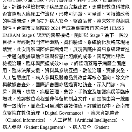
級。評鑑不僅檢視電子病歷是否完整建置，更重視數位科技能
否實際融入臨床工作流程，形成可追蹤、可量測、可持續改善
的照護閉環，進而提升病人安全、醫療品質、臨床效率與組織
韌性。台南市立醫院於 2024 年成為臺南市首家通過 HIMSS
EMRAM Stage 6 認證的醫療機構，隨即以 Stage 7 為下一階段
目標。歷經跨部門流程盤點、資料驗證、系統優化及臨床現場
落實，此次再獲國際評審團肯定，展現醫院由資訊系統建置進
一步邁向數據驅動治理與智慧化照護的成果。國際實地評鑑
檢視治理、臨床與照護成效Stage 7 評鑑涵蓋電子病歷全面應
用、臨床決策支援、資料與系統互通、數位治理、資訊安全、
人工智慧應用、病人參與及醫療品質改善等核心面向。除文件
與數據審查外，國際評審團亦透過實地訪查，深入門診、病
房、藥局、檢驗、病歷管理、急診、手術室及加護病房等臨床
場域，確認數位流程並非停留於制度文件，而是能由第一線團
隊一致執行，並產生可量測的照護價值。評鑑過程中，台南市
立醫院在數位治理（Digital Governance）、臨床資訊整合
（Clinical Informatics）、人工智慧（Artificial Intelligence）、
病人參與（Patient Engagement）、病人安全（Patient