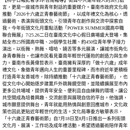
【柿子日報記者李玲/台南報導】街舞不只是年輕人的流行語
言，更是一座城市與青年對話的重要媒介。臺南市政府文化局
推動「2026十六歲正青春藝術節」，以成年禮文化為核心，透
過藝術、表演與街頭文化，引領青年在創作與交流中探索自
我。今年街頭文化月重點活動「POWER SUMMER國高中職
聯合舞展」7/25.26二日在臺南文化中心假日廣場盛大登場，集
結全市25所國高中職、28個學生社團、約450位青年學子接力
演出，以街舞、熱舞、嘻哈、饒舌等多元展演，讓城市街角化
身青春舞台，也讓市民看見臺南年輕世代蓬勃的創造力與生命
力。臺南市長黃偉哲表示，臺南擁有深厚的「做十六歲」成年
禮文化，象徵青年邁向人生的重要里程碑，而市府近年更積極
打造青年友善城市，除持續推動「十六歲正青春藝術節」，也
從文化中心開始逐步建置戶外跳舞鏡空間，並陸續擴展至市內
更多公共場域，提供青年安全、便利且自由練舞的環境，讓公
共空間成為培養興趣、交流創意與展現自信的平台。他強調，
城市願意提供舞台，青年就能用熱情與創意回應城市，文化政
策也因此更貼近年輕世代的生活。文化局專委方敏華表示，
「十六歲正青春藝術節」自7月18日至8月1日推出一系列街頭
文化月、展演、工作坊及成年禮活動，希望透過藝術陪伴青年