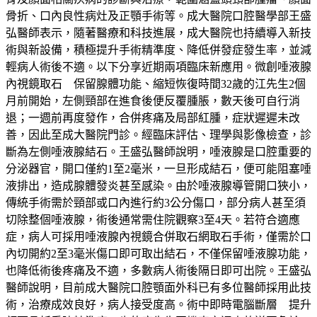
骨折、口內良性病灶及正顎手術等。成大醫院口腔醫學部王盛
弘醫師表示，隨著醫療和科技進展，成大醫院也持續導入新技
術與新設備，積極提升手術精準度、降低併發症發生率，並減
輕病人術後不適。以下分享近期兩項臨床新應用。微創唾液腺
內視鏡取石 保留腺體功能、縮短恢復時間32歲的江先生2個
月前開始，左側頸部在進食後便反覆腫脹，數天後可自行消
退；一週前再度發作，合併疼痛及局部紅腫，症狀遲遲未改
善，因此至成大醫院門診。經臨床評估、理學與影像檢查，診
斷為左側唾液腺結石。王盛弘醫師說明，唾液腺是口腔重要的
分泌器官，開口僅約1至2毫米，一旦形成結石，便可能阻塞唾
液排出，造成腺體發炎甚至感染。由於唾液腺導管開口狹小，
傳統手術需於頸部或口內進行約3公分傷口，部分病人甚至須
切除整個唾液腺，術後通常需住院觀察3至4天。若符合適應
症，病人可採用唾液腺內視鏡合併取石網取石手術，僅需於口
內切開約2至3毫米傷口即可取出結石，不僅保留唾液腺功能，
也降低術後疼痛及不適，多數病人術後隔日即可出院。王盛弘
醫師說明，目前成大醫院口腔顎面外科已有多位醫師採用此技
術，治療成效良好，病人接受度高。術中即時電腦斷層 提升