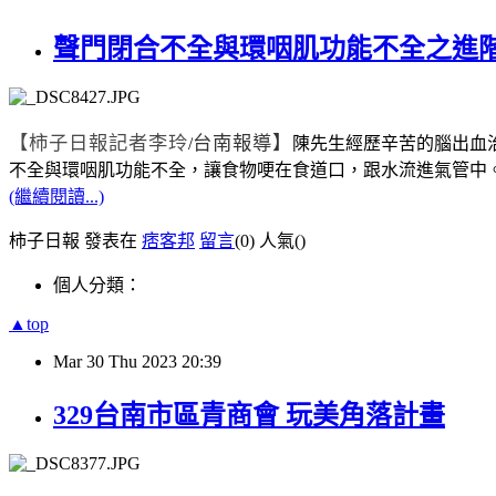
聲門閉合不全與環咽肌功能不全之進
【柿子日報記者李玲
台南報導】
/
陳先生經歷辛苦的腦出血
不全與環咽肌功能不全，讓食物哽在食道口，跟水流進氣管中
(繼續閱讀...)
柿子日報 發表在
痞客邦
留言
(0)
人氣(
)
個人分類：
▲top
Mar
30
Thu
2023
20:39
329台南市區青商會 玩美角落計畫