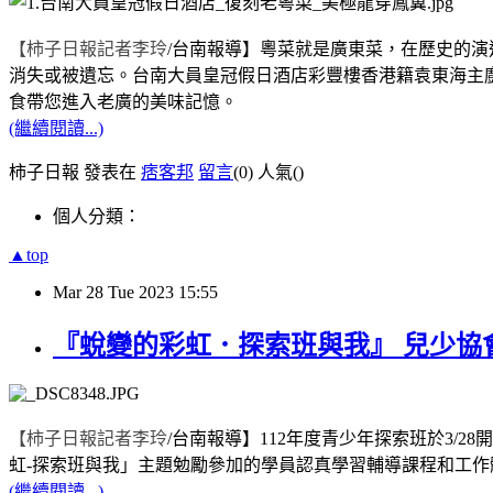
【柿子日報記者李玲
/
台南報導】
粵菜就是廣東菜，在歷史的演
消失或被遺忘。台南大員皇冠假日酒店彩豐樓香港籍袁東海主
食帶您進入老廣的美味記憶。
(繼續閱讀...)
柿子日報 發表在
痞客邦
留言
(0)
人氣(
)
個人分類：
▲top
Mar
28
Tue
2023
15:55
『蛻變的彩虹．探索班與我』 兒少協
【柿子日報記者李玲
/
台南報導】
112
年度青少年探索班於
3/28
開
虹
-
探索班與我」主題勉勵參加的學員認真學習輔導課程和工作
(繼續閱讀...)