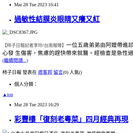
Mar
28
Tue
2023
16:41
過敏性結膜炎眼睛又癢又紅
一位五歲弟弟由阿嬤帶進
【柿子日報記者李玲
/
台南報導】
心發 生傷害，焦慮的趕快帶來就醫。經檢查是急性
(繼續閱讀...)
柿子日報 發表在
痞客邦
留言
(0)
人氣(
)
個人分類：
▲top
Mar
28
Tue
2023
16:29
彩豐樓「復刻老粵菜」四月經典再現