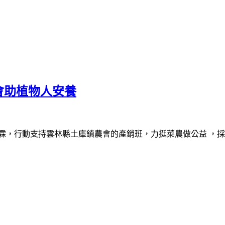
會助植物人安養
霖，行動支持雲林縣土庫鎮農會的產銷班，力挺菜農做公益 ，