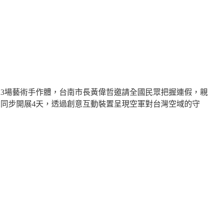
23
場藝術手作體，台南市長黃偉哲邀請全國民眾把握連假，親
1
同步開展
4
天，透過創意互動裝置呈現空軍對台灣空域的守