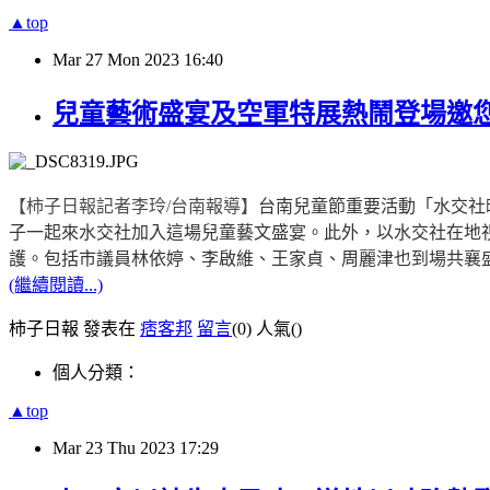
▲top
Mar
27
Mon
2023
16:40
兒童藝術盛宴及空軍特展熱鬧登場邀
【柿子日報記者李玲
/
台南報導】
台南兒童節重要活動「水交社
子一起來水交社加入這場兒童藝文盛宴。此外，以水交社在地
護。包括市議員林依婷、李啟維、王家貞、周麗津也到場共襄
(繼續閱讀...)
柿子日報 發表在
痞客邦
留言
(0)
人氣(
)
個人分類：
▲top
Mar
23
Thu
2023
17:29