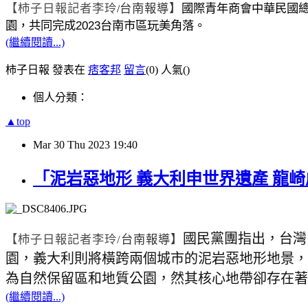
【柿子日報記者李玲
台南報導】
國際青年商會中華民國
/
2023
園，共同完成
台南市區玩美角落。
(繼續閱讀...)
柿子日報 發表在
痞客邦
留言
(0)
人氣(
)
個人分類：
▲top
Mar
30
Thu
2023
19:40
「泥岩惡地形 義大利申世界遺產 龍
國民黨團指出，台灣
【柿子日報記者李玲
/
台南報導】
園，義大利則將橫跨兩個城市的泥岩惡地形地景，
為自然保留區和地質公園，然其核心地帶卻存在著
(繼續閱讀...)