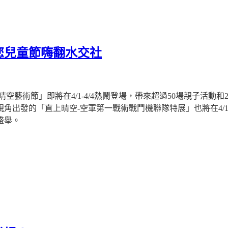
您兒童節嗨翻水交社
晴空藝術節」即將在
4/1-4/4
熱鬧登場，帶來超過
50
場親子活動和
視角出發的「直上晴空
-
空軍第一戰術戰鬥機聯隊特展」也將在
4/
盛舉。