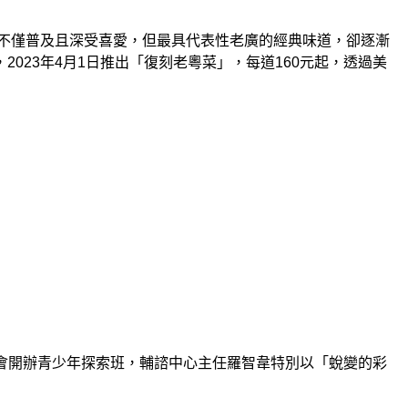
不僅普及且深受喜愛，但最具代表性老廣的經典味道，卻逐漸
，
2023
年
4
月
1
日推出「復刻老粵菜」，每道
160
元起，透過美
會開辦青少年探索班，輔諮中心主任羅智韋特別以「蛻變的彩