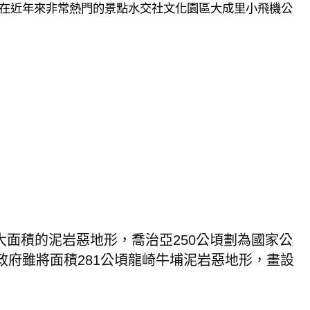
在近年來非常熱門的景點水交社文化園區大成里小飛機公
大面積的泥岩惡地形，喬治亞
250
公頃劃為國家公
政府雖將面積
281
公頃龍崎牛埔泥岩惡地形，畫設