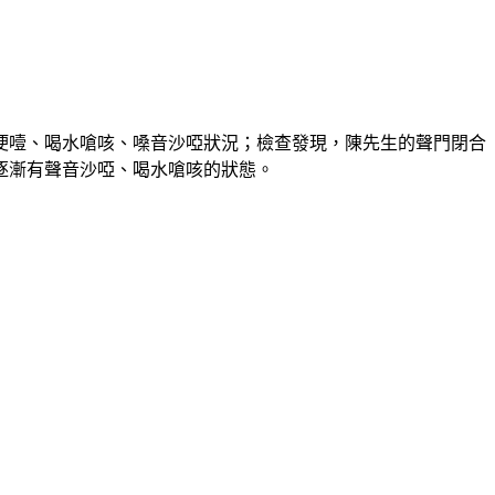
哽噎、喝水嗆咳、嗓音沙啞狀況；檢查發現，陳先生的聲門閉合
逐漸有聲音沙啞、喝水嗆咳的狀態。