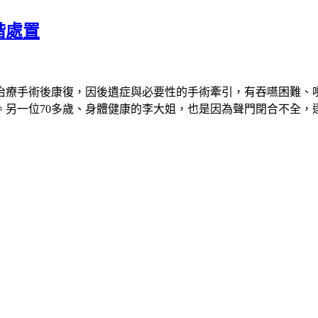
階處置
治療手術後康復，因後遺症與必要性的手術牽引，有吞嚥困難、
。另一位
70
多歲、身體健康的李大姐，也是因為聲門閉合不全，