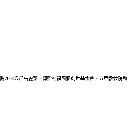
採購
2000
公斤高麗菜，轉贈社福團體創世基金會、五甲教養院和