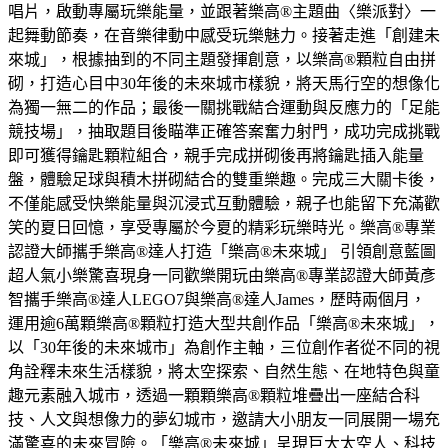
唱片，啟動專屬玩樂能量，並跟著樂高®主題曲〈樂派對〉一
起舞動節奏，在音樂律動中感受玩樂魅力。接著走進「創建未
來城」，根據抽到的不同主題發揮創意，以樂高®顆粒自由拼
砌，打造心目中30年後的未來城市樣貌，將天馬行空的想像化
為獨一無二的作品；最後一關挑戰結合運動與反應力的「足能
競技場」，抽取題目後瞄準正確答案奮力射門，成功完成挑戰
即可獲得鑰匙顆粒組合，親手完成拼砌後再將鑰匙插入能量
盤，體驗足球與積木拼砌結合的雙重樂趣。完成三大關卡後，
不僅能感受快樂能量與沉浸式互動體驗，親子也能留下充滿歡
笑的夏日回憶，享受專屬於今夏的精彩玩樂時光。樂高®專業
認證大師攜手樂高®達人打造「樂高®未來城」 引領創意藍圖
超人氣小樂驚喜現身一同歡樂開玩由樂高®專業認證大師黃彥
智攜手樂高®達人LEGO7與樂高®達人James，歷時兩個月，
運用逾6萬顆樂高®顆粒打造大型共創作品「樂高®未來城」，
以「30年後的未來城市」為創作主軸，三位創作者從不同的視
角詮釋未來生活樣貌，將太空探索、自然生態、在地特色與童
趣元素融入城市，透過一顆顆樂高®顆粒堆疊出一座結合科
技、人文與想像力的夢幻城市，邀請大小朋友一同展開一場充
滿驚喜的未來冒險。「樂高®未來城」呈現巨大太空人、科技