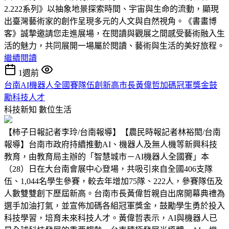
2.222系列》以抽象地景探索時間、宇宙與生命的流動，顯現
出臺灣藝術家的創作呈現多元的人文與自然視角。《書畫博
客》誠摯邀請您走進展場，在閱讀與觀展之間感受藝術融入生
活的魅力，共同展開一場屬於閱讀、藝術與生活的美好旅程。
繼續閱讀
1週前
台南AI機器人全國賽隊伍創新高市長黃偉哲加碼冠軍獎金鼓
勵科技人才
科技新知
數位生活
【柿子日報記者李玲/台南報導】【農民時報記者林裕閎/台南
報導】台南市政府持續推動AI、機器人及無人機等新興科技
教育，由教育局主辦的「智慧城市－AI機器人全國賽」本
（28）日在大台南會展中心登場，共吸引來自全國406支隊
伍、1,044名學生參賽，較去年增加75隊、222人，參賽隊伍及
人數雙雙創下歷屆新高。台南市長黃偉哲親自出席開幕典禮為
選手加油打氣，並宣佈加碼各組冠軍獎金，鼓勵學生勇於投入
科技學習，培育未來科技人才。黃偉哲表示，AI與機器人已