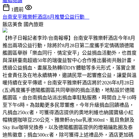
繼續閱讀
1週前
台南安平雅樂軒酒店8月推雙公益行動
飯店美食
國內旅遊
【柿子日報記者李玲/台南報導】台南安平雅樂軒酒店今年8月
推出兩項公益行動，除將於8月28日第二度攜手定情碼頭德陽
艦園區舉辦「樂血同行．情定安平」公益捐血活動外，也首度
與深耕臺南超過50年的瑞復益智中心合作推出藝術共融計畫，
透過公益捐血、畫展及熱轉印DIY體驗等多元形式，落實企業
社會責任及在地永續精神，邀請民眾一起響應公益，讓愛與溫
暖持續在安平傳遞。台南安平雅樂軒酒店將於2026年8月28日
(五)再度攜手德陽艦園區共同舉辦的捐血活動，地點設於德陽
艦園區，由台南捐血站派出捐血車駐點服務，時間自上午10時
至下午6時。為鼓勵更多民眾響應，今年升級捐血回饋禮品，
凡捐血250cc者，可獲得酒店提供的奧地利維也納國寶級小紅
帽精選咖啡豆250公克、雅樂軒drybar乳液360ml、虱目魚餅及
Sky Bar咖啡兌換券，以及德陽艦園區提供的燈箱鑰匙圈及泰
迪熊徽章；捐血500cc者，除可獲得上述禮品外，酒店更加碼