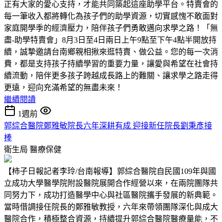
正有大家的愛心支持，才能共同築起這座助學平台。特賣會的
每一筆收入都將轉化為孩子們的助學資源，切實感愧不敢面對
家庭開學季的經濟壓力，陪伴孩子們勇敢邁向求學之路！「無
盡-助學特賣會」8月3日至4日兩日上午9點至下午4點半開放持
續，誠摯邀請台南鄉親相揪來逛特賣、做公益。您的每一次消
費，都是支持孩子持續學習的重要力量，讓愛與希望在社會持
續流動，陪伴更多孩子跨越成長路上的難關、讓求學之路走得
更遠，迎向充滿希望的無盡未來！
繼續閱讀
1週前
郭綜合醫院鄭雅敏院長六年深耕有成 迎接新任院長劉秉彥接
棒
衛生局
醫療保健
【柿子日報記者李玲/台南報導】郭綜合醫院自民國109年與國
立成功大學醫學院附設醫院展開合作經營以來，在兩院團隊共
同努力下，成功打造醫學中心與社區醫院攜手發展的新典範。
當時借調接任院長的鄭雅敏教授，六年來帶領團隊深化與成大
醫院合作，積極整合資源，持續提升郭綜合醫院醫療量能，不