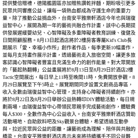
提供雙倍贈禮，德陽艦園區亦加贈熊讚乾拌麵，期盼吸引更多
民眾共同響應公益，讓每一袋熱血都成為守護生命的重要力
量。除了推動公益捐血外，台南安平雅樂軒酒店今年也與瑞復
益智中心，展開為期一年的藝術共融合作計畫，該中心長期提
供發展遲緩嬰幼兒、心智障礙及多重障礙者教育訓練、復健及
日間照顧服務。8月13日起酒店將於2樓房客專屬Kid's Club長
期展示「愛・幸福小作所」創作者作品，每季更新10幅畫作，
並每月支持畫作展示計畫，透過藝術走入旅宿空間，讓更多旅
客認識心智障礙者豐富且充滿生命力的創作能量。對大眾開放
的「藝起熱翻轉」公益畫展將於8月13日至8月29日於酒店2樓
Tactic空間展出，每日早上11時至晚間11時，免費開放參觀，8
月29日展覽至下午5時止。展覽期間同步設置文創商品專區，
收入全數由瑞復益智中心管理，支持身心障礙者持續創作。亦
將於8月22日及8月29日舉辦公益熱轉印DIY體驗活動，每日規
劃兩場，由瑞復益智中心帶領民眾親手完成藝術創作，體驗費
每人$300，全數作為中心公益收入。台南安平雅樂軒酒店贊助
活動場地、自助飲料吧及Sky觀景台體驗，希望透過互動參
與，拉近民眾與公益的距離，讓藝術成為理解、陪伴與共融的
橋梁。台南安平雅樂軒酒店表示未來將持續攜手不同公益夥