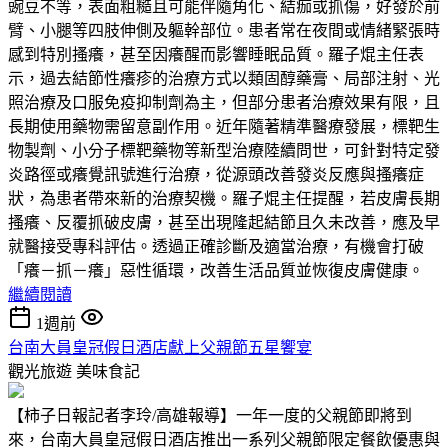
豌豆不等，表面粗糙且可能伴隨角化、結痂或抓傷，好發於前
臂、小腿等四肢伸側及軀幹部位。患者常在夜間或情緒緊張時
感到特別搔癢，甚至因癢醒而影響睡眠品質。羅子焜主任表
示，過去結節性癢疹的治療方式以類固醇藥膏、局部注射、光
照治療及口服免疫抑制劑為主，但部分患者治療效果有限，且
長期使用藥物需留意副作用。近年隨著精準醫療發展，標靶生
物製劑、小分子標靶藥物等新型治療陸續問世，可針對特定發
炎路徑或癢覺訊號進行治療，從源頭改善發炎反應與搔癢症
狀，為患者帶來新的治療契機。羅子焜主任提醒，若皮膚長期
搔癢、反覆抓破皮膚，甚至出現隆起結節且久未改善，應及早
就醫接受專科評估。透過正確診斷及適當治療，有機會打破
「癢－抓－癢」惡性循環，改善生活品質並恢復皮膚健康。
繼續閱讀
1週前
台南大員皇冠假日酒店獻上父親節五星饗宴
觀光旅遊
美味食記
【柿子日報記者李玲/高雄報導】一年一度的父親節即將到
來，台南大員皇冠假日酒店推出一系列父親節限定餐飲優惠與