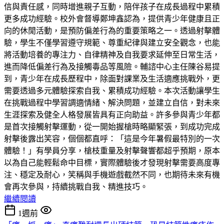
信與責任感，同時增進親子互動，陪伴孩子在成長過程中累積
更多成功經驗。校外會督導鄭坤鑫認為，提供青少年健康且正
向的休閒活動，是預防偏差行為的重要策略之一。透過射擊體
驗，學生不僅學習遵守規範、尊重紀律與建立安全觀念，也能
將活動培養的專注力、自律精神及自我要求延伸至日常生活，
進而降低偏差行為及接觸毒品等風險。輔諮中心主任陳谷易提
到，青少年在成長歷程中，除面對課業及生活適應挑戰外，更
需要透過多元體驗探索自我、累積成功經驗。本次活動讓學生
在挑戰過程中學習調適情緒、解決問題，並建立自信，對未來
生涯探索及健全人格發展皆具有正向助益。許多參與青少年都
是首次接觸射擊運動，從一開始握槍時略顯緊張，到成功完成
射擊後露出笑容，個個都直呼：「這是今年暑假最特別的一次
體驗！」有學員分享，槍枝重量及射擊聲響都超乎預期，原本
以為自己能輕鬆命中目標，實際體驗後才發現射擊需要高度專
注、穩定及耐心，笑稱與手機遊戲截然不同，也期待未來有機
會再次參與，持續挑戰自我、精進技巧。
繼續閱讀
1週前