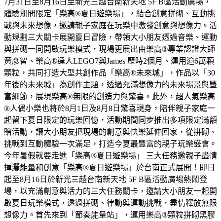
7月31日至8月16日至新光三越台南新天地 5F B區活動廣場，
體驗期間限定「樂高®夏日遊樂場」，結合創意拼砌、互動挑
戰與未來想像，邀請親子家庭在玩樂中激發創意與想像力。活
動規劃三大關卡展開夏日冒險，帶領大小朋友透過音樂、運動
與拼砌一同開啟玩樂模式，現場更展出由樂高®專業認證大師
黃彥智、樂高®達人LEGO7與James 歷時2個月、運用逾6萬顆
顆粒，共同打造大型共創作品「樂高®未來城」，作品以「30
年後的未來城」為創作主題，透過充滿想像力的未來場景與豐
富細節，展現樂高®無限的創造力與驚喜。此外，超人氣樂高
®人偶小樂也將於8月1日及8月8日驚喜現身，陪伴親子家庭一
起留下夏日限定的玩樂回憶，活動期間同步推出多項限定滿額
贈活動，讓大小朋友把現場的創意與快樂延伸回家，從拼砌、
挑戰到互動體驗一次滿足，打造今夏最豐富的親子玩樂盛會。
今年暑假就要走進「樂高®夏日遊樂場」 三大任務邀親子盡情
揮灑能量和創意「樂高®夏日遊樂場」於台南正式展開！即日
起至8月16日於新光三越台南新天地 5F B區活動廣場熱鬧登
場，以充滿創意與活力的三大任務關卡，邀請大小朋友一起開
啟夏日玩樂模式，透過拼砌、律動與運動挑戰，盡情釋放無限
想像力。首先來到「節奏能量站」，運用樂高®顆粒拼砌黑膠