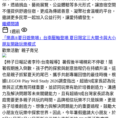
伴，透過捐血、藝術展覽、公益體驗等多元形式，讓旅宿空間
不僅提供舒適住宿，更成為傳遞善意、凝聚社會溫暖的平台，
邀請更多民眾一起加入公益行列，讓愛持續發生。
繼續閱讀
1週前
「樂高®夏日遊樂場」台南壓軸登場 夏日限定三大關卡與大小
朋友開啟玩樂模式
歡樂活動ˋ
親子育兒
【柿子日報記者李玲/台南報導】暑假後半場精彩不停歇！隨
著假期進入倒數，孩子們的探索與創意旅程仍在持續升溫。這
也是親子抓緊夏天的尾巴、攜手共創專屬回憶的最佳時機。根
據LEGO® Play Well Study 2026調查指出，超過9成家長認為玩
樂與正式教育同樣重要，並認同玩樂有助於培養創造力、溝通
力及解決問題等未來關鍵能力，且有超過9成台灣家長認為家
庭需要更多親子共玩的時間。品牌相信玩樂不只是娛樂，更是
孩子培養創造力、想像力與解決問題能力的重要過程，鼓勵大
小朋友在玩樂中探索世界。因此，今年暑假邀請大小朋友，於