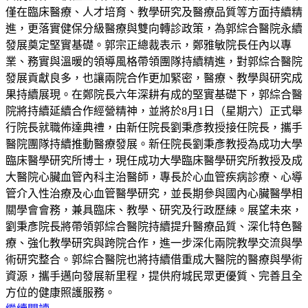
僅在臨床醫療、人才培育、教學研究及醫療品質等方面持續精
進，更落實健保分級醫療與雙向轉診政策，為郭綜合醫院永續
發展奠定堅實基礎。郭宗正總裁表示，鄭雅敏院長任內以專
業、務實與溫暖的領導風格帶領團隊持續精進，對郭綜合醫院
發展貢獻良多，也讓兩院合作更加緊密，醫療、教學與研究成
果持續展現。在鄭院長六年深耕有成的堅實基礎下，郭綜合醫
院將持續延續合作經營精神，並將於8月1日（星期六）正式舉
行院長就職佈達典禮，由新任院長劉秉彥教授接任院長，攜手
醫院團隊持續推動醫療發展。新任院長劉秉彥教授為成功大學
臨床醫學研究所博士，現任成功大學臨床醫學研究所教授及成
大醫院心臟血管內科主治醫師，專長於心血管疾病診療、心導
管介入性治療及心血管醫學研究，並長期參與國內心臟醫學相
關學會會務，兼具臨床、教學、研究及行政歷練。展望未來，
劉秉彥院長將帶領郭綜合醫院持續提升醫療品質、深化特色醫
療、強化教學研究與跨院合作，進一步深化兩院教學交流與學
術研究整合。郭綜合醫院也將持續借重成大醫院的醫療與學術
資源，攜手邁向發展新里程，提供府城民眾更優質、完善且全
方位的健康照護服務。