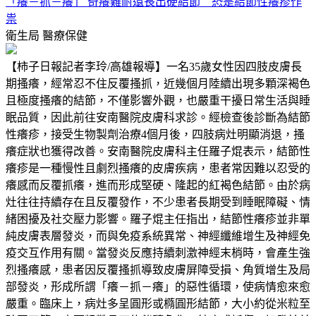
「癢－抓－癢」 奇癢難耐還長出硬結節 恐是結節性癢疹作
祟
衛生局
醫療保健
【柿子日報記者李玲/高雄報導】一名35歲女性因四肢皮膚長
期搔癢，經常忍不住反覆搔抓，近幾個月陸續出現多顆深褐色
且極度搔癢的結節，不僅影響外觀，也嚴重干擾日常生活與睡
眠品質，因此前往安南醫院皮膚科求診。經檢查後診斷為結節
性癢疹，接受生物製劑治療4個月後，四肢病灶明顯消退，搔
癢症狀也獲得改善。安南醫院皮膚科主任羅子焜表示，結節性
癢疹是一種慢性且劇烈搔癢的皮膚疾病，患者常因難以忍受的
癢感而反覆抓癢，進而形成堅硬、隆起的紅褐色結節。由於病
灶往往持續存在且反覆發作，不少患者長期受到睡眠障礙、情
緒困擾及社交壓力影響。羅子焜主任指出，結節性癢疹並非單
純皮膚表層發炎，而與免疫系統異常、神經纖維增生及神經免
疫交互作用有關。當發炎反應持續刺激神經末梢時，會產生強
烈搔癢感，患者因反覆搔抓導致皮膚屏障受損、角質增生及局
部發炎，形成所謂「癢－抓－癢」的惡性循環，使病情愈來愈
嚴重。臨床上，病灶多呈圓形或橢圓形結節，大小約從米粒至