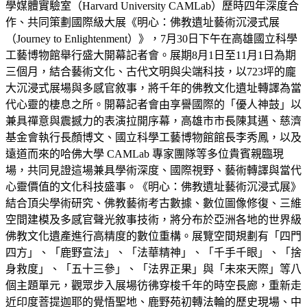
學媒體實驗室（Harvard University CAMLab）歷時四年深度合
作、共同策劃國際級大展《明心：佛教遺址藝術沉浸式展
（Journey to Enlightenment）》，7月30日下午在高雄國立科學
工藝博物館舉行盛大開幕記者會。展期8月1日至11月1日為期
三個月，結合藝術文化、古代文明與尖端科技，以723坪的龐
大沉浸式展場與多感官敘事，將千年的佛教文化遺址轉譯為當
代心靈的棲息之所。開幕記者會由享譽國際的「優人神鼓」以
兼具禪意與震撼力的表演拉開序幕，高雄市市長陳其邁、慈濟
基金會執行長顏博文、國立科學工藝博物館館長李秀鳳，以及
遠道而來的哈佛大學 CAMLab 專家團隊等多位貴賓親臨現
場，共同見證這場兼具學術深度、國際視野、藝術轉譯與當代
心靈價值的文化科技盛事。《明心：佛教遺址藝術沉浸式展》
結合頂尖學術研究、佛教藝術考古數據、數位圖像修復、三維
空間建模及多感官聲光敘事技術，將分布於亞洲各地的世界級
佛教文化遺產進行高精度的數位重構。展覽空間規劃有「四門
四方」、「鹿野宣法」、「法華精神」、「千手千眼」、「捨
身救度」、「五十三參」、「法界正果」與「未來天際」等八
個主題單元，觀眾步入展場彷彿穿梭千年的時空長廊，重新走
近印度菩提迦耶的覺悟聖地、鹿野苑初轉法輪的歷史現場、中