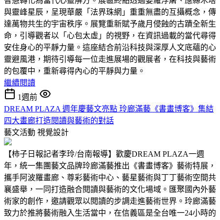
智慧轉化為當代心靈解方。展區終點透過婆羅浮屠、應縣木塔
與靈峰星辰，呈現華嚴「法界珠網」重重無盡的互攝概念，傳
達萬物共生的宇宙秩序。展覽重新賦予歲月侵蝕的古蹟全新生
命，引導觀者以「心包太虛」的視野，在資訊過載的當代尋得
安住身心的平靜力量。這座結合前沿科技與深厚人文底蘊的心
靈避風港，期待引導每一位走進展場的觀展者，在科技與藝術
的包覆中，重新尋得內心的平靜與力量。
繼續閱讀
1週前
DREAM PLAZA 週年慶藝文亮點 玲廊滿藝《書畫博客》集結
四大畫廊打造閱讀與藝術的對話
藝文活動
視覺設計
【柿子日報記者李玲/台南報導】歡慶DREAM PLAZA一週
年，統一集團藝文品牌玲廊滿藝推出《書畫博客》藝術特展，
攜手阿波羅畫廊、尊彩藝術中心、藝星藝術與丁丁藝術空間共
襄盛舉，一同打造融合閱讀與藝術的文化場域。匯聚國內外藝
術家的創作，邀請觀眾以閱讀的步調走進藝術世界。玲廊滿藝
致力於推將藝術融入生活當中，在信義區是全台唯一24小時的