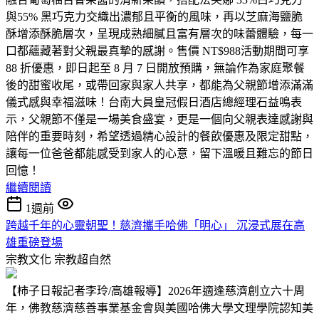
與55% 黑巧克力交織出濃郁且平衡的風味，再以芝麻海鹽脆
酥增添酥脆層次，呈現成熟細膩且富有層次的味蕾體驗，每一
口都蘊藏著對父親最真摯的感謝。售價 NT$988活動期間可享
88 折優惠，即日起至 8 月 7 日開放預購，無論作為家庭聚餐
後的甜蜜收尾，或帶回家與家人共享，都能為父親節增添滿滿
儀式感與幸福滋味！台南大員皇冠假日酒店總經理石益鳴表
示，父親節不僅是一場美食盛宴，更是一個向父親表達感謝與
陪伴的重要時刻，希望透過精心設計的餐飲優惠及限定甜點，
讓每一位爸爸都能感受到家人的心意，留下溫暖且難忘的節日
回憶！
繼續閱讀
1週前
跨越千年的心靈朝聖！慈濟攜手哈佛「明心」 沉浸式展在高
雄重磅登場
宗教文化
宗教超自然
【柿子日報記者李玲/高雄報導】2026年適逢慈濟創立六十周
年，佛教慈濟慈善事業基金會與美國哈佛大學文理學院認知美