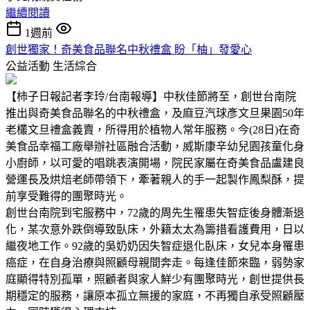
繼續閱讀
1週前
創世獨家！奇美食品聯名中秋禮盒 盼「柚」發愛心
公益活動
生活綜合
【柿子日報記者李玲/台南報導】中秋佳節將至，創世台南院
推出與奇美食品聯名的中秋禮盒，及麻豆汽球彥文旦果園50年
老欉文旦禮盒義賣，所得用於植物人常年服務。今(28日)在奇
美食品幸福工廠舉辦社區融合活動，威斯康辛幼兒園孩童化身
小廚師，以可愛的唱跳表演開場，院民家屬在奇美食品盧建良
營運長及烘焙老師帶領下，牽著親人的手一起製作鳳梨酥，提
前享受難得的團聚時光。
創世台南院到宅服務中，72歲的周先生罹患失智症後身體漸退
化，某次意外跌倒導致臥床，外籍太太為籌措看護費用，日以
繼夜地工作。92歲的吳奶奶因失智症退化臥床，女兒本身罹患
癌症，在自身治療與照顧母親間奔走。每逢佳節來臨，弱勢家
庭顯得特別孤單，照顧者與家人鮮少有團聚時光，創世提供長
期穩定的服務，讓原本孤立無援的家庭，不再獨自承受照顧壓