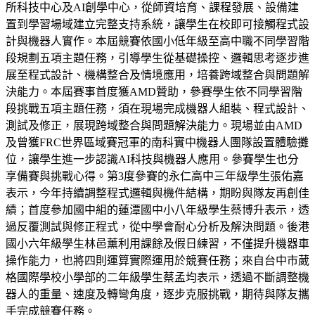
所科技中心及AI創學中心，從師資培育、課程發展、設備建
置到學習場域建立完整支持系統，讓學生在校即可接觸程式設
計與機器人實作。本屆競賽依國小低年級至高中職不同學習階
段規劃五項主題任務，引導學生從基礎操控、邏輯思考逐步進
展至程式設計、機構整合及情境應用，培養跨域整合與問題解
決能力。本屆賽事首度獲AMD贊助，參賽學生依不同學習階
段挑戰五項主題任務，須在現場完成機器人組裝、程式設計、
測試及修正，展現跨域整合與問題解決能力。現場並由AMD
及曾獲FRC世界區域賽冠軍的南科實中機器人團隊設置體驗攤
位，讓學生進一步認識AI科技與機器人應用。參賽學生也分
享備賽與挑戰心得。第3度參賽的永仁高中三年級學生張佑嘉
表示，今年持續調整程式邏輯與機件結構，期盼與隊友再創佳
績；首度參加國中組的蓮潭國中小八年級學生蔡博升表示，透
過反覆測試與修正程式，從中學會耐心分析及解決問題。後港
國小六年級學生林邑薰利用課餘及假日練習，不僅提升機器車
操作能力，也將四則運算實際運用於競賽任務；來自台中市葳
格國際學校小學部的二年級學生蔡孟均表示，透過不斷調整機
器人的重量、速度及轉彎角度，逐步克服挑戰，期待與隊友攜
手完成競賽任務。