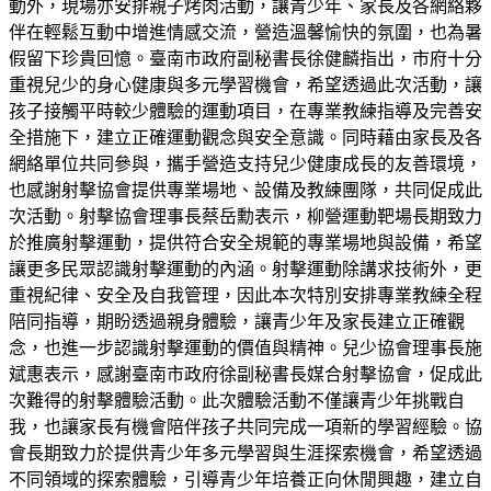
動外，現場亦安排親子烤肉活動，讓青少年、家長及各網絡夥
伴在輕鬆互動中增進情感交流，營造溫馨愉快的氛圍，也為暑
假留下珍貴回憶。臺南市政府副秘書長徐健麟指出，市府十分
重視兒少的身心健康與多元學習機會，希望透過此次活動，讓
孩子接觸平時較少體驗的運動項目，在專業教練指導及完善安
全措施下，建立正確運動觀念與安全意識。同時藉由家長及各
網絡單位共同參與，攜手營造支持兒少健康成長的友善環境，
也感謝射擊協會提供專業場地、設備及教練團隊，共同促成此
次活動。射擊協會理事長蔡岳勳表示，柳營運動靶場長期致力
於推廣射擊運動，提供符合安全規範的專業場地與設備，希望
讓更多民眾認識射擊運動的內涵。射擊運動除講求技術外，更
重視紀律、安全及自我管理，因此本次特別安排專業教練全程
陪同指導，期盼透過親身體驗，讓青少年及家長建立正確觀
念，也進一步認識射擊運動的價值與精神。兒少協會理事長施
斌惠表示，感謝臺南市政府徐副秘書長媒合射擊協會，促成此
次難得的射擊體驗活動。此次體驗活動不僅讓青少年挑戰自
我，也讓家長有機會陪伴孩子共同完成一項新的學習經驗。協
會長期致力於提供青少年多元學習與生涯探索機會，希望透過
不同領域的探索體驗，引導青少年培養正向休閒興趣，建立自