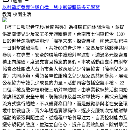
1週前
以射擊培養專注與自律 兒少柳營體驗多元學習
教育
校園生活
【柿子日報記者李玲/台南報導】為推廣正向休閒活動，並提
供高關懷兒少及家庭多元體驗機會，台南市七個單位今（30）
日於柳營運動靶場辦理「瞄準未來、探索自我－柳營運動靶場
一日射擊體驗活動」，共計80位青少年、家長及網絡夥伴共同
參與，在專業、安全的環境中體驗射擊運動，透過多元探索累
積正向經驗，度過充實且難忘的暑假。本次活動由臺南市射擊
協會及社團法人台南市全人教育及兒少發展協會（簡稱兒少協
會）共同承辦，帶領各單位服務之兒少及家長共同參與，展現
公私協力守護兒少成長的力量。活動內容包括空氣手槍、.22
口徑手槍及散彈槍飛靶三項射擊體驗，由專業教練於活動開始
前詳細說明安全守則、裝備操作及基本射擊技巧，再採分組輪
流方式進行體驗，不以競賽為目的，而是鼓勵參與者在安全環
境中挑戰自我。青少年透過實際操作，逐步克服初次接觸射擊
運動的緊張與陌生感，從過程中培養專注力、自我控制能力及
遵守規範的態度，並建立自信心，提升自我效能感。除射擊活