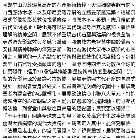
國響堂山與敦煌莫高窟的石窟藝術精粹、天津獨樂寺觀音閣、
山西應縣木塔，以及印尼婆羅浮屠的立體曼荼羅建築。透過沉
浸式影像投影與數位視覺修復，將原本不可移動、歲月侵蝕的
古代文明遺址，轉化為可以被當代觀眾身歷其境感知、體悟與
理解的精神空間。展覽不僅重現古代石窟與建築的視覺全貌，
更透過光影聲效與多感官體驗，將佛教古老智慧中關於覺察、
安住與精神轉譯的深刻意涵，轉化為當代大眾得以感知的心靈
語言。展覽的一大亮點在於學術與數位技術的深度融合。針對
響堂山石窟等受損嚴重的遺址，團隊歷時四年比對散落全球的
佛頭殘件，運用3D掃描與攝影測量技術高精度重構空間。流
動的光影皆源於嚴謹考古數據，展場更仿照古代石窟的包裹式
設計，讓觀者置身於經文、壁畫與聲光交織的氛圍中，體驗朝
聖者內觀自省的心靈轉化。展覽動線精心串聯八大單元，打造
跨越時空的心靈朝聖之路。從菩提迦耶的悟道起願、鹿野苑初
轉法輪，到響堂山與敦煌莫高窟的經變圖；展覽更以獨樂寺
「千手千眼」回應全球志工動員，並以莫高窟本生故事連結骨
髓與大體捐贈的現代大捨精神。觀者走入其中，能深刻體悟
「法華是走出來」的當代實踐。除了視覺震撼，展覽更將古老