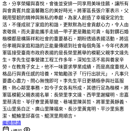
念，分享榮耀與喜悅，會後並安排一同享用美味佳餚，讓所有
與會貴賓共度溫馨難忘的美好時光。將軍區長張介軍表示，父
親用堅韌的精神與無私的奉獻，為家人創造了幸福安定的生
活，不僅成就了家庭的和諧，更默默為社會貢獻心力，令人由
衷敬佩。而夫妻能攜手走過一甲子更是難能可貴，每對鑽石婚
楷模都是構築祥和社會的重要基石，期盼透過表揚活動，將這
份孝親與家庭和諧的正能量傳遞到社會每個角落。今年代表將
軍區接受臺南市政府表揚的是長榮里薦舉的模範父親李文達先
生。李先生從事營建工程工作多年，深知生活不易與養家辛
勞。在教育子女上，他不一味要求學業成績，而是高度重視人
格品行與責任感的培養，常勉勵孩子「行行出狀元」，凡事只
要盡心盡力、問心無愧即可。李先生平日更積極參與社區服
務、熱心鄰里事務，如今子女各有所成，其德行足為楷模。將
軍區模範父親表揚名單：長榮里李文達、西甲里謝耀明、忠嘉
里蔡清忠、苓仔寮里黃華龍、巷埔里陳英哲、將軍里黃靜義、
玉山里吳白正、廣山里陳福來、長沙里黃寬明、平沙里吳惠
潔、鯤鯓里邱喜信、鯤溟里周順吉。
繼續閱讀