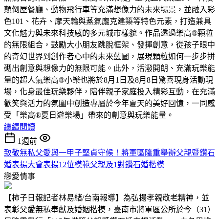
顛倒屋餐廳、動物飛行車等充滿想像力的未來場景，並融入彩
色101、花卉、摩天輪與蒸氣龐克建築等特色元素，打造兼具
文化魅力與未來科技感的多元城市樣貌。作品透過樂高®顆粒
的無限組合，鼓勵大小朋友跳脫框架、發揮創意，從孩子眼中
的奇幻世界到創作者心中的未來藍圖，展現顆粒如何一步步拼
砌出創意與想像力的無限可能。此外，活潑開朗、充滿玩樂能
量的超人氣樂高®小樂也將於8月1日及8月8日驚喜現身活動現
場，化身最佳玩樂夥伴，陪伴親子家庭投入精彩互動，在充滿
歡笑與活力的氛圍中創造專屬於今年夏天的美好回憶，一同感
受「樂高®夏日遊樂場」帶來的創意與玩樂能量。
繼續閱讀
1週前
致敬無私父愛與一甲子堅貞守候！將軍區隆重舉辦父親暨鑽石
婚表揚大會表揚12位模範父親及1對鑽石婚楷模
戀愛情事
【柿子日報記者林易緒/台南報導】為弘揚孝親敬老精神，並
表彰父愛無私奉獻及婚姻楷模，臺南市將軍區公所於今（31）