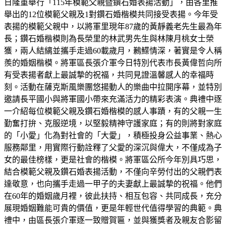
日隆重舉行「115年模範父親暨鑽石婚表揚活動」，由各里推
舉出的12位模範父親及1對鑽石婚楷模共同接受表揚。今年受
表揚的模範父親中，以將軍里現年87歲的黃靜義老先生最為年
長；鑽石婚楷模則為長榮里的林武男先生與林陳月桃女士榮
獲，兩人結縭並攜手走過60載歲月，鶼鰈情深，著實是令人稱
羨的婚姻楷模。將軍區長張介軍今日特別代表市長黃偉哲向所
有受表揚者獻上最誠摯的祝福，共同見證溫馨感人的幸福時
刻。活動在薩克斯風樂團悠揚動人的樂曲中拉開序幕，並特別
邀請長平國小與將軍國小帶來充滿活力的精彩表演。典禮中逐
一介紹每位模範父親及鑽石婚楷模的感人事蹟，有的父親一生
勤奮打拚、克服逆境，以堅毅精神守護家庭；有的則將對家庭
的「小愛」化為對社會的「大愛」，積極投身公益事業、熱心
服務鄰里，用實際行動詮釋了父愛的深沉與偉大，不僅成為子
女的最佳榜樣，更是社會的楷模。將軍區公所今年別具巧思，
結合模範父親及鑽石婚表揚活動，不僅向辛勞付出的父親們表
達敬意，也向攜手走過一甲子的夫妻獻上最誠摯的祝福。他們
在60年的婚姻歲月裡，彼此扶持、相互包容、共同成長，充分
展現婚姻難能可貴的價值，更是年輕世代值得學習的典範。典
禮中，由區長張介軍逐一致贈賀匾，並與獲獎者及親友合影留