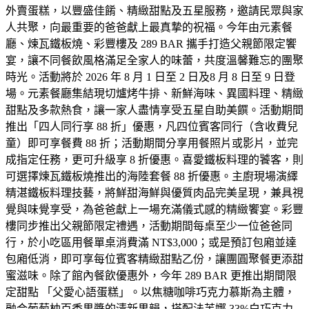
外賣蛋糕，以豐盛佳餚、精緻甜點及五星服務，邀請民眾與家
人共聚，向最重要的爸爸獻上最真摯的祝福。今年由元素餐
廳、煉瓦鐵板燒、彩豐樓及 289 BAR 攜手打造父親節限定饗
宴，讓不同餐飲風格滿足全家人的味蕾，共度溫馨難忘的團聚
時光。活動將於 2026 年 8 月 1 日至 2 日及8 月 8 日至 9 日登
場。元素餐廳集結現切爐烤牛排、新鮮海味、異國料理、精緻
甜點及多款熱食，讓一家人盡情享受五星自助美饌。活動期間
推出「四人同行享 88 折」優惠，凡四位賓客同行（含收費兒
童）即可享餐費 88 折；活動期間分享用餐照片或影片，並完
成指定任務，更可升級享 8 折優惠。喜愛鐵板料理的饕客，則
可選擇煉瓦鐵板燒推出的海陸套餐 88 折優惠。主廚現場演繹
精湛鐵板料理技藝，將鮮甜海鮮與優質肉品完美呈現，兼具視
覺與味覺享受，為爸爸獻上一場充滿儀式感的精緻饗宴。彩豐
樓同步推出父親節限定禮遇，活動期間每桌至少一位爸爸同
行，於小吃區用餐單桌消費滿 NT$3,000；或是預訂包廂並達
包廂低消，即可享每位賓客精緻甜點乙份，讓團圓聚餐更添甜
蜜滋味。除了館內餐飲優惠外，今年 289 BAR 更推出期間限
定甜點 「父愛心語蛋糕」。以焦糖咖啡巧克力慕斯為主體，
融合葡萄柚百香果醬的清新果韻，搭配法芙娜 33%白巧克力