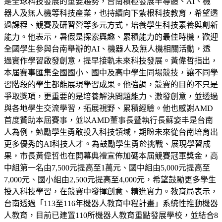
是全球科技發展的重要趨勢，台南積極發展半導體、AI、機
器人及無人機等科技產業，也持續向下紮根科技教育，希望透
過課程、競賽及研習營等多元方式，培養學生科技素養與創新
能力。他表示，暑假是探索興趣、累積能力的最佳時機，歡迎
全國學生參與台南舉辦的AI、機器人及無人機相關活動，透
過實作學習啟發創意，提早接軌未來科技發展。黃偉哲指出，
本屆賽事匯集全國國小、國中及高中學生同場競技，讓不同學
習階段的學生都能展現學習成果。他強調，競賽的目的不只是
爭取獎項，更重要的是培養解決問題能力、激發創意，並透過
與各地學生交流學習，拓展視野、累積經驗。他也感謝AMD
首度贊助本屆賽事，並以AMD董事長暨執行長蘇姿丰是台南
人為例，勉勵學生勇敢投入科技領域，期盼未來從台南培育出
更多優秀的AI科技人才。為鼓勵學生勇於挑戰、展現學習成
果，市長黃偉哲也在開幕典禮宣佈加碼本屆競賽冠軍獎金，高
中組第一名由7,500元提高至1萬元、國中組由5,000元提高至
7,000元、國小組由2,500元提高至4,000元，希望鼓勵更多學生
投入科技學習，在競賽中發揮創意、精進實力。教育局表示，
台南透過「113至116年機器人教育中程計畫」系統性推動機器
人教育，目前已建置110所機器人教育重點發展學校，並結合8