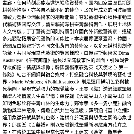
畫廊，任何時刻都能走進這裡欣賞藝術。國內四家畫廊長期深
耕藝術推廣，亦各自承載不同的使命。1978年成立的阿波羅畫
廊致力發掘亞洲藝術家的創新能量；尊彩藝術中心積極推動當
代藝術與國際交流；藝星藝術深耕臺灣藝術創作，展現土地與
人文情感；丁丁藝術空間則持續引介國內外新銳藝術家，透過
多元觀點拓展當代藝術的可能性。本次展覽匯聚臺灣、韓國、
德國及白俄羅斯等不同文化背景的藝術家，以多元媒材與創作
語彙，共同展現當代藝術的豐富樣貌。白俄羅斯藝術家 Dima
Kashtalyan《午夜廊道》擅長以充滿敘事性的畫面，引領觀者
穿梭記憶、情感與想像；韓國藝術家裵秀英《天使之心-第一
條路》結合不鏽鋼與複合媒材，打造融合科技與夢境的藝術世
界。Mario Weinberg《Folklift sauteed》則是運用鮮明色彩與抽
象構圖，展現充滿張力的視覺節奏。王雯《織》透過細膩筆觸
描繪人物情感與生命記憶；盧俊翰《大霸尖山與小霸尖山》以
鮮明色彩詮釋臺灣山林的生命力；鄭崇孝《多一隻小鹿》融合
動物與森林意象，傳遞自然共生的溫暖；蘇頤涵《雲中之鯉》
運用象徵符號與夢幻色彩，建構介於現實與想像之間的心象世
界；邱國峯《百華譜》則以細膩鋼珠筆重新演繹東方花卉之
美，在傳統工筆中展現當代美學。王建文《遙望－觀星者