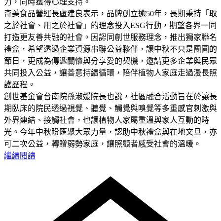
力，同時獲得心理支持。
奇美食品營運長盧建良表示，品牌創立逾50年，長期秉持「取
之於社會、用之於社會」的理念投入ESG行動，期望各界一同
打造更友善共融的社會。因認同創世服務理念，推出獨家聯名
禮盒，希望透過企業資源串聯公益夥伴，讓中秋不只是團圓的
節日，更成為傳遞關懷與分享愛的契機，邀請更多企業與民眾
共同投入公益，讓善意持續循環，陪伴植物人家庭走過漫長照
護歷程。
創世基金會台南院孫淑媛院長也說，社區融合活動旨在於讓長
期臥床的院民透過視覺、聽覺、觸覺與嗅覺等多重感官刺激與
外界連結、接觸社會，也讓植物人家屬重溫與家人互動的時
光。今年中秋盼匯聚大眾力量，認助中秋禮盒與在地文旦，亦
可二次公益，轉贈弱勢家庭，讓照顧者感受社會的溫暖。
繼續閱讀