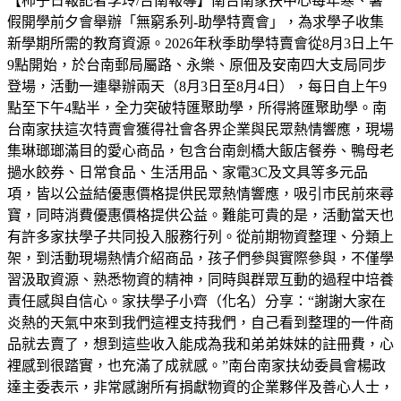
【柿子日報記者李玲/台南報導】南台南家扶中心每年寒、暑
假開學前夕會舉辦「無窮系列-助學特賣會」，為求學子收集
新學期所需的教育資源。2026年秋季助學特賣會從8月3日上午
9點開始，於台南郵局屬路、永樂、原佃及安南四大支局同步
登場，活動一連舉辦兩天（8月3日至8月4日），每日自上午9
點至下午4點半，全力突破特匯聚助學，所得將匯聚助學。南
台南家扶這次特賣會獲得社會各界企業與民眾熱情響應，現場
集琳瑯瑯滿目的愛心商品，包含台南劍橋大飯店餐券、鴨母老
撾水餃券、日常食品、生活用品、家電3C及文具等多元品
項，皆以公益結優惠價格提供民眾熱情響應，吸引市民前來尋
寶，同時消費優惠價格提供公益。難能可貴的是，活動當天也
有許多家扶學子共同投入服務行列。從前期物資整理、分類上
架，到活動現場熱情介紹商品，孩子們參與實際參與，不僅學
習汲取資源、熟悉物資的精神，同時與群眾互動的過程中培養
責任感與自信心。家扶學子小齊（化名）分享：“謝謝大家在
炎熱的天氣中來到我們這裡支持我們，自己看到整理的一件商
品就去賣了，想到這些收入能成為我和弟弟妹妹的註冊費，心
裡感到很踏實，也充滿了成就感。”南台南家扶幼委員會楊政
達主委表示，非常感謝所有捐獻物資的企業夥伴及善心人士，