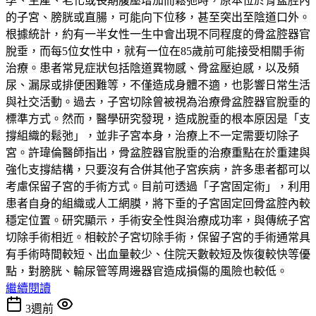
孕、生產、老化或長期腹壓增加而鬆弛時，原本位於骨盆腔內
的子宮、膀胱或直腸，可能向下位移，甚至突出至陰道口外。
根據統計，約有一半女性一生中會出現不同程度的骨盆腔器官
脫垂，而每5位女性中，就有一位在85歲前可能接受相關手術
治療。患者常見症狀包括陰道異物感、骨盆壓迫感，以及頻
尿、漏尿或排便困難等，不僅造成身體不適，也影響日常生活
與社交活動。過去，子宮切除曾被視為治療骨盆腔器官脫垂的
標準方式。然而，醫學研究發現，造成脫垂的根本原因是「支
撐組織的鬆弛」，並非子宮本身，治療上不一定需要切除子
宮。許瑋倫醫師指出，骨盆腔器官脫垂的治療重點在於重建與
強化支撐結構，只要沒有合併其他子宮疾病，許多患者都可以
考慮保留子宮的手術方式。目前可透過「子宮固定術」，利用
患者自身的組織或人工網膜，將下垂的子宮固定回骨盆腔內較
穩定位置。研究顯示，手術安全性與治療成功率，與傳統子宮
切除手術相近。相較於子宮切除手術，保留子宮的手術通常具
有手術時間較短、出血量較少、住院天數較短及恢復較快等優
點，對膀胱、輸尿管等周邊器官造成損傷的風險也較低。
繼續閱讀
3週前