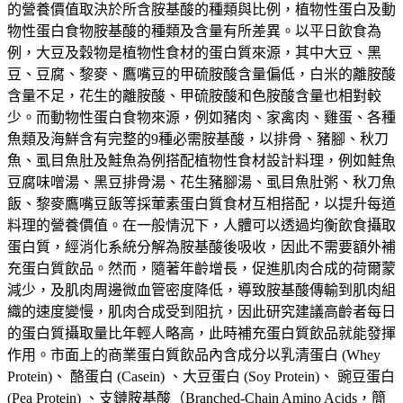
的營養價值取決於所含胺基酸的種類與比例，植物性蛋白及動
物性蛋白食物胺基酸的種類及含量有所差異。以平日飲食為
例，大豆及穀物是植物性食材的蛋白質來源，其中大豆、黑
豆、豆腐、黎麥、鷹嘴豆的甲硫胺酸含量偏低，白米的離胺酸
含量不足，花生的離胺酸、甲硫胺酸和色胺酸含量也相對較
少。而動物性蛋白食物來源，例如豬肉、家禽肉、雞蛋、各種
魚類及海鮮含有完整的9種必需胺基酸，以排骨、豬腳、秋刀
魚、虱目魚肚及鮭魚為例搭配植物性食材設計料理，例如鮭魚
豆腐味噌湯、黑豆排骨湯、花生豬腳湯、虱目魚肚粥、秋刀魚
飯、黎麥鷹嘴豆飯等採葷素蛋白質食材互相搭配，以提升每道
料理的營養價值。在一般情況下，人體可以透過均衡飲食攝取
蛋白質，經消化系統分解為胺基酸後吸收，因此不需要額外補
充蛋白質飲品。然而，隨著年齡增長，促進肌肉合成的荷爾蒙
減少，及肌肉周邊微血管密度降低，導致胺基酸傳輸到肌肉組
織的速度變慢，肌肉合成受到阻抗，因此研究建議高齡者每日
的蛋白質攝取量比年輕人略高，此時補充蛋白質飲品就能發揮
作用。市面上的商業蛋白質飲品內含成分以乳清蛋白 (Whey
Protein)、 酪蛋白 (Casein) 、大豆蛋白 (Soy Protein)、 豌豆蛋白
(Pea Protein) 、支鏈胺基酸（Branched-Chain Amino Acids，簡