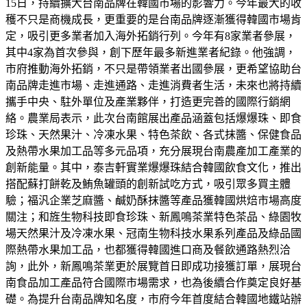
15日，持續擴大台南品牌在韓國市場的影響力。今年最大的收
穫不只是商機成長，更重要的是台南品牌逐漸獲得韓國市場肯
定，吸引更多業者加入海外拓銷行列。今年有8家業者參展，
其中4家為首次參與，創下歷年最多新進業者紀錄。他強調，
市府推動海外拓銷，不只是帶領業者出國參展，更希望協助台
南品牌走進市場、走進通路、走進消費者生活，未來也將持續
攜手中央、駐外單位及產業夥伴，打造更完善的國際行銷網
絡。農業局表示，此次台南館展出產品涵蓋包括爆爆珠、即食
珍珠、天然果汁、冷凍水果、特色茶飲、各式抹醬、保健食品
及熱帶水果加工品等多元品項，充分展現台南農產加工產業的
創新能量。其中，泰吉軒實業爆爆珠結合韓國飲食文化，推出
搭配蘇打餅乾及鮪魚罐頭的創新試吃方式，吸引眾多買主體
驗；福汎企業芝麻醬、鹹奶酥抹醬等產品獲韓國烘焙市場高度
關注；和旌生物科技即食珍珠、新鳳鳴茶業特色茶品、綠園牧
場天然果汁及冷凍水果、冠南生物科技水果系列產品及綠品國
際熱帶水果加工品，也都獲得韓國進口商及餐飲通路熱烈洽
詢，此外，新鳳鳴茶業更於展覽首日即成功接獲訂單，展現台
南食品加工產品符合國際市場需求，也為後續合作奠定良好基
礎。為提升台南品牌知名度，市府今年首度結合韓國地鐵站辦