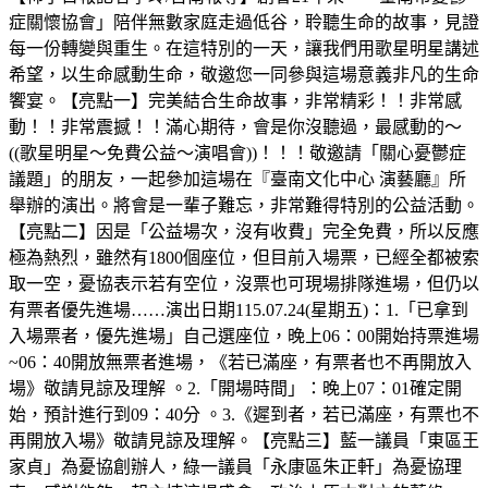
症關懷協會」陪伴無數家庭走過低谷，聆聽生命的故事，見證
每一份轉變與重生。在這特別的一天，讓我們用歌星明星講述
希望，以生命感動生命，敬邀您一同參與這場意義非凡的生命
饗宴。【亮點一】完美結合生命故事，非常精彩！！非常感
動！！非常震撼！！滿心期待，會是你沒聽過，最感動的～
((歌星明星～免費公益～演唱會))！！！敬邀請「關心憂鬱症
議題」的朋友，一起參加這場在『臺南文化中心 演藝廳』所
舉辦的演出。將會是一輩子難忘，非常難得特別的公益活動。
【亮點二】因是「公益場次，沒有收費」完全免費，所以反應
極為熱烈，雖然有1800個座位，但目前入場票，已經全都被索
取一空，憂協表示若有空位，沒票也可現場排隊進場，但仍以
有票者優先進場……演出日期115.07.24(星期五)：1.「已拿到
入場票者，優先進場」自己選座位，晚上06：00開始持票進場
~06：40開放無票者進場，《若已滿座，有票者也不再開放入
場》敬請見諒及理解 。2.「開場時間」：晚上07：01確定開
始，預計進行到09：40分 。3.《遲到者，若已滿座，有票也不
再開放入場》敬請見諒及理解。【亮點三】藍一議員「東區王
家貞」為憂協創辦人，綠一議員「永康區朱正軒」為憂協理