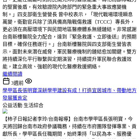
的堅實後盾，有效驗證院內跨部門的緊急重大事故應變機
制。」四支部衛生營營長 曾中校表示，「現代戰場環境瞬息
萬變，衛勤官兵除了須具備高階戰傷救護（TCCC）專長外，
更必須在高壓環境下與民間地區醫療體系無縫鏈結。非常感謝
台南新樓醫院全力配合，達到『緊急救護、立即後送』的預期
目標，確保任務遂行。」台南新樓醫院與四支部衛生營皆表
示，面對未來潛在威脅，軍民醫療機制的鏈結愈加關鍵。雙方
將持續深化平行聯繫與定期演習，持續提升軍民聯合救護效
能，建立高效、強韌的現代化醫療救援網絡。
繼續閱讀
3週前
學甲區長張明寶深耕學甲建設有成！打造宜居城市、帶動地方
發展獲肯定
公益活動
生活綜合
【柿子日報記者李玲/台南報導】台南市學甲區長張明寶，今
天將回歸台南市政府參議職務，持續在市府團隊發揮專業、貢
獻所長，學甲區長任職期間，始終秉持「以民為本、服務優