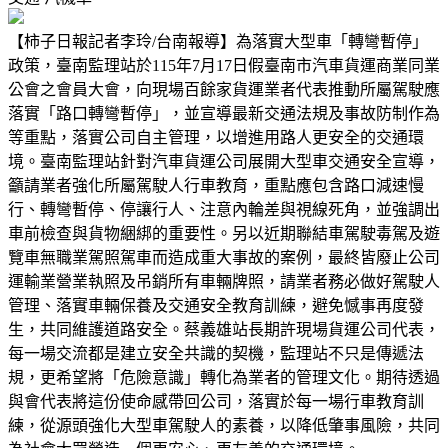
【柿子日報記者李玲/台南報導】為落實大型車「轉彎暫停」
政策，臺南監理站於115年7月17日假臺南市汽車貨運商業同業
公會之會員大會，向現場百餘家貨運業者代表推動所屬駕駛應
落實「路口轉彎暫停」，並宣導最新交通法規及事故防制作為
等重點，落實公司自主管理，以增進用路人更安全的交通環
境。臺南監理站針對汽車貨運公司展開大型車交通安全宣導，
籲請業者強化所屬駕駛人行車教育，重點應包含路口減速慢
行、轉彎暫停、停讓行人、注意內輪差與視線死角，並強調出
車前檢查與貨物綑綁的重要性。另以近期聯結車駕駛毒駕及遊
覽車無職業駕照駕車而造成重大事故的案例，最終皆廢止公司
運輸業營業執照及吊銷所有車輛牌照，請業者務必做好駕駛人
管理、落實車輛保養及交通安全教育訓練，避免憾事再度發
生，共同維護道路安全。蔡義雄站長期許現場貨運公司代表，
每一場交流都是建立安全共識的契機，監理站不只是傳遞法
規，更希望將「危險意識」轉化為業者的管理文化。期待透過
與會代表將這份使命感帶回公司，落實於每一場行車教育訓
練，從源頭強化大型車駕駛人的素養，以降低肇事風險，共同