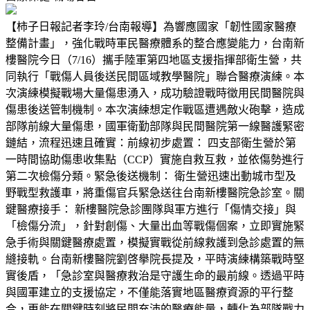
【柿子日報記者李玲/台南報導】為響應國家「韌性國家醫療
整備計畫」，強化戰時軍民醫療體系的整合應變能力，台南新
樓醫院今日（7/16）攜手陸軍第四地區支援指揮部衛生營，共
同執行「戰傷人員後送民間區域教學醫院」聯合醫療演練。本
次演練模擬戰場大量傷患湧入，成功驗證戰時徵用民間醫院與
傷患後送管制機制。本次演練想定作戰區遭遇敵火砲擊，造成
部隊前線大量傷患，國軍衛勤部隊與民間醫院第一線醫護緊密
鏈結，流程迅速且確實：前線初步處置： 四支部衛生營於第
一時間協助傷患收集點（CCP）實施自救互救，並依傷勢進行
第二次檢傷分類。緊急後送機制： 衛生營迅速出動城市型及
野戰型救護車，將重傷官兵緊急送往台南新樓醫院急診室。關
鍵醫療接手： 新樓醫院急診團隊與軍方進行「傷情交接」與
「檢傷分流」，針對創傷、大量出血等戰傷個案，立即實施緊
急手術與關鍵醫療處置，模擬實戰從前線救護到急診處置的無
縫接軌。台南新樓醫院劉啓擧院長提及，平時演練構築戰時堅
實後盾，「急診室與醫療救治是守護生命的最前線。透過平時
與國軍建立的支援協定，不僅能落實地區醫療資源的平行整
合，更能在關鍵時刻將民間充沛的醫療能量，轉化為部隊戰力