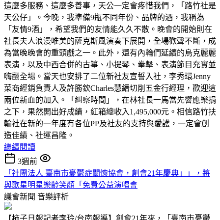
這麼多服務、這麼多善事，天公一定會疼惜我們，「路竹社是
天公仔」。今晚，我準備9瓶不同年份、品牌的酒，我稱為
「友情9酒」，希望我們的友情能久久不散。晚會的開始則在
社長夫人浪漫唯美的薩克斯風演奏下展開，全場歡聲不斷，成
為當晚晚會的重頭戲之一。此外，還有內輪們延續的烏克麗麗
表演，以及中西合併的古箏、小提琴、拳擊、表演節目充實並
嗨翻全場。當天也安排了二位新社友宣誓入社，李秀環Jenny
菜商經銷負責人及許勝欽Charles慧縉切削五金行經理，歡迎這
兩位新血的加入。「糾察時間」，在林社長一馬當先響應樂捐
之下，果然開出好成績，紅箱總收入1,495,000元。相信路竹扶
輪社在新的一年度有各位PP及社友的支持與愛護，一定會創
造佳績、社運昌隆。
繼續閱讀
3週前
「社團法人 臺南市憂鬱症關懷協會，創會21年慶典」」，將
與歌星明星樂齡笑顏「免費公益演唱會
議會新聞
音樂評析
【柿子日報記者李玲/台南報導】創會21年來，「臺南市憂鬱