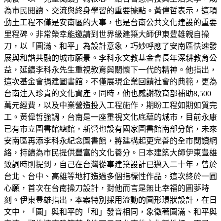
為市民閱讀、交流與終身學習的重要據點。黃偉哲表示，這項
動土工程不僅是安南區的大事，也是台南公共文化建設的重要
里程碑。非常榮幸能邀請到世界級建築大師伊東豊雄親自操
刀，以「圓滿、和平」為設計意象，巧妙呼應了安南區快速發
展與和諧共融的城市願景。李科永文教基金會長年深耕教育公
益，延續李科永先生重視教育與關懷下一代的精神。他指出，
這次基金會捐建圖書館，不僅展現企業回饋社會的典範，更為
台南注入珍貴的文化資產。同時，他也感謝教育部補助8,500
萬元經費，以及中業營造投入工程施作，期盼工程如期如質完
工。黃偉哲強調，台南是一座重視文化底蘊的城市，目前永康
已有市立圖書館總館，新營也設有國家圖書館南部分館，未來
安南區再添李科永紀念圖書館，將建構起更完善的全市閱讀網
絡，持續為市民提供豐富的文化養分。日本建築大師伊東豊雄
致詞時則提到，自己在台灣從事建築設計已邁入二十年，曾於
台北、台中、高雄等地打造過多個指標性作品，這次終於一圓
心願，首次在台南操刀設計，對他而言是無比幸福的圓夢時
刻。伊東豊雄指出，本案特別採用流動的圓形環狀設計，在日
文中，「圓」與和平的「和」發音相同，象徵著圓滿、和平與