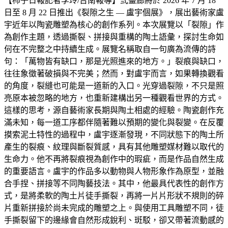
【柿子日報記者李玲/台南報導】弎畫廊將於 2026 年 7 月 18
日至 8 月 22 日推出《裂隙之生 — 盧宇個展》，展出藝術家盧
宇近年以陶瓷雕塑為核心的創作系列。本次展覽以「裂隙」作
為創作主題，透過撕裂、拼接與重構的陶土語彙，探討生命如
何在不完整之中持續生成。展覽名稱取自一句廣為流傳的詩
句：「萬物皆有缺口，那是光照進來的地方。」裂痕與缺口，
往往象徵著破損與不完美；然而，對盧宇而言，如果轉換觀看
的角度，裂縫也可能是一道新的入口。光穿過裂隙，不只是照
亮原本被忽略的地方，也重新建構出另一種觀看世界的方式。
這樣的思考，源自藝術家長期與陶土相處的經驗。陶瓷創作充
滿未知，每一道工序都伴隨著難以預期的變化與裂變。在反覆
摸索泥土特性的過程中，盧宇逐漸發現，不同狀態下的陶土所
產生的裂痕、紋理與斷裂質感，具有其他雕塑媒材難以取代的
生命力。他不再將裂痕視為創作中的瑕疵，而是作品自然生成
的重要語言。盧宇的作品多以動物與人物形象作為原型，並融
合手捏、拼接等不同陶藝技法。其中，他最具代表性的創作方
式，是將柔軟的陶土片徒手撕裂，再將一片片形狀不規則的碎
片重新拼接於尚未完成的雕塑之上。與使用工具雕塑不同，徒
手撕裂留下的邊緣會自然形成銳利、斑駁，卻又帶著流動感的