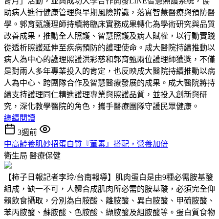
腎月」活動，並與成功大學合作開發LINE智慧照護系統，協
助病人進行健康管理與早期風險辨識，落實智慧醫療與預防醫
學。郭育甄護理師持續將臨床實務成果轉化為學術研究與品質
改善成果，推動全人照護、智慧照護及病人賦權，以行動實踐
從透析照護延伸至疾病預防的護理使命。成大醫院持續推動以
病人為中心的護理照護洪彩慈和郭育甄兩位護理師獲獎，不僅
是對兩人多年專業投入的肯定，也反映成大醫院持續推動以病
人為中心、跨團隊合作及智慧醫療發展的成果。成大醫院將持
續支持護理同仁精進護理專業與照護品質，並投入創新與研
究，深化教學醫院的角色，攜手醫療團隊守護民眾健康。
繼續閱讀
3週前
中高齡養肌妙招蛋白質『葷素』搭配，營養加倍
衛生局
醫療保健
【柿子日報記者李玲/台南報導】肌肉蛋白是由9種必需胺基酸
組成，缺一不可，人體合成肌肉所必需的胺基酸，必須完全仰
賴飲食攝取，分別為白胺酸、離胺酸、異白胺酸、甲硫胺酸、
苯丙胺酸、蘇胺酸、色胺酸、纈胺酸及組胺酸等。蛋白質食物