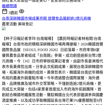
為社會大眾營造一個更安心、更友善的交通環境。
繼續閱讀
3週前
台南深耕韓國市場成果亮眼 首爾食品展創逾2億元商機
農業活動
美味食記
【柿子日報記者李玲/台南報導】【農民時報記者林裕閎/台南
報導】台南市政府積極深耕韓國市場再傳捷報！2026韓國首爾
國際食品展（SEOUL FOOD 2026）日前落幕，市府率領8家
優質農食品業者組成「台南館」參展，成功創造逾新台幣2億
元商機。今（16）日市府舉辦成果記者會，由副市長姜淋煌代
表市長黃偉哲出席，分享此次拓銷成果，展現台南深耕韓國市
場、拓展海外商機的成效。黃偉哲表示，韓國是台南近年積極
布局的農產外銷重點市場。今年透過整合國際展覽、海外通
路、品牌推廣及城市外交等策略，不僅創造逾2億元商機，更
完成五大突破，包括4家業者首度加入市府海外拓銷團隊、首
創結合韓國地鐵展售活動、獲駐韓國台北代表部邀請參與國慶
酒宴推廣，以及成功爭取韓國延長台灣芒果5%優惠關稅至8月