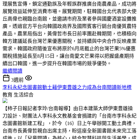
理展售宣傳，鎖定通勤族及年輕族群推廣台南農產品，成功將
展覽效益延伸至消費市場。展覽期間，駐韓國台北代表部大使
丘高偉也親臨台南館，並邀請市府及業者參與國慶酒宴設攤推
廣，透過官方平台向韓國政商界及國際賓客行銷台南優質農特
產品。農業局指出，黃偉哲市長日前率團赴韓期間，也積極向
韓方建議延長台灣芒果優惠關稅，並持續與中央合作反映產業
需求。韓國政府隨後宣布將原於6月底截止的台灣芒果5%優惠
關稅措施延長至8月15日，讓台南愛文芒果得以把握盛產期持
續出口韓國，進一步提升在韓國市場的競爭優勢。
繼續閱讀
3週前
李科永紀念圖書館動土藉伊東豊雄之力成為台南閱讀新地標
教育
生活綜合
【柿子日報記者李玲/台南報導】由日本建築大師伊東豊雄操
刀設計、財團法人李科永文教基金會捐建的「台南市李科永紀
念圖書館新建工程」，於今（16）日上午舉辦開工動土典禮，
台南市長黃偉哲親自出席主持，盼這座全新圖書館未來完工落
成後，以「兒童閱讀」為核心，結合智慧科技與生活美學，成