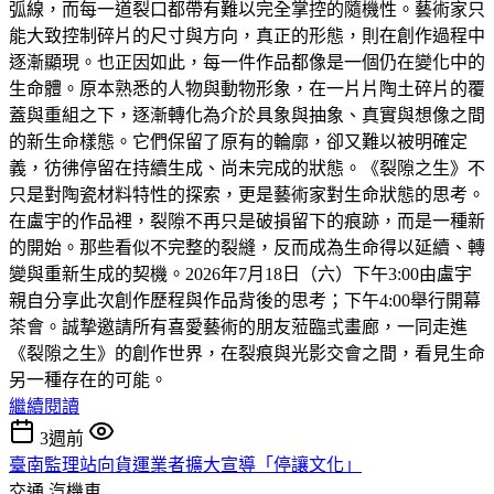
弧線，而每一道裂口都帶有難以完全掌控的隨機性。藝術家只
能大致控制碎片的尺寸與方向，真正的形態，則在創作過程中
逐漸顯現。也正因如此，每一件作品都像是一個仍在變化中的
生命體。原本熟悉的人物與動物形象，在一片片陶土碎片的覆
蓋與重組之下，逐漸轉化為介於具象與抽象、真實與想像之間
的新生命樣態。它們保留了原有的輪廓，卻又難以被明確定
義，彷彿停留在持續生成、尚未完成的狀態。《裂隙之生》不
只是對陶瓷材料特性的探索，更是藝術家對生命狀態的思考。
在盧宇的作品裡，裂隙不再只是破損留下的痕跡，而是一種新
的開始。那些看似不完整的裂縫，反而成為生命得以延續、轉
變與重新生成的契機。2026年7月18日（六）下午3:00由盧宇
親自分享此次創作歷程與作品背後的思考；下午4:00舉行開幕
茶會。誠摯邀請所有喜愛藝術的朋友蒞臨弎畫廊，一同走進
《裂隙之生》的創作世界，在裂痕與光影交會之間，看見生命
另一種存在的可能。
繼續閱讀
3週前
臺南監理站向貨運業者擴大宣導「停讓文化」
交通
汽機車