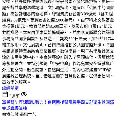
安適，期許這座建築落成後不只是台南的文化新地標，更是一
處全齡共享的溫馨場域。文化局指出，這座以「公園中的圖書
館」為設計理念的新地標，總經費約新台幣3.09億元（含工程
經費2.89億元、智慧圖書設備2,000萬元），由李科永文教基金
會捐贈1億元、教育部補助8,500萬元，以及市府自籌1.24億元
共同推動。本案由伊東豊雄擔綱設計，並由李文勝聯合建築師
事務所共同參與設計及監造，工期為520日曆天，預計於117年
竣工啟用。文化局說明，台南持續推動公共圖書館升級，將圖
書館逐步轉型為融合閱讀推廣、數位學習、親子共學及社區交
流的市民生活中心。本案建築設計融入了屋頂綠化、深簷遮陽
等永續理念，並特別規劃「中央中庭」作為兒童安全遊戲與戶
外活動空間，融合閱讀、自然與生活。館內也將建置RFID智
慧館藏管理系統、自助借還書機等智慧化設備，提供更便利、
高效率的服務。
繼續閱讀
3週前
軍民聯防淬鍊衛勤戰力！台南新樓醫院攜手四支部衛生營圓滿
完成戰傷演練
醫療保健
職場甘苦