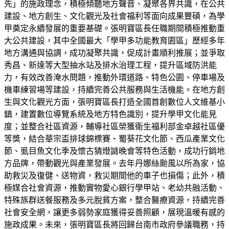
先」的施政理念，積極傾聽地方聲音、凝聚各界共識，在公共
建設、地方創生、文化觀光及社會福利等面向成果豐碩，為學
甲奠定永續發展的重要基礎。張明寶區長任職期間積極推動重
大公共建設，其中全國最大「學甲多功能教育園區」歷經多年
地方溝通與協調，成功凝聚共識，促成計畫順利推展；並爭取
秀昌、新達等大型抽水站及排水治理工程，提升區域防洪能
力，有效改善淹水問題，推動外環道路、特色公園、停車場及
機車練習場等建設，持續完善公共服務與生活機能。在地方創
生與文化觀光方面，張明寶區長打造全國首創數位人文維基小
鎮，建置數位導覽系統及地方特色識別，提升學甲文化能見
度；並整合社區資源，輔導社區榮獲衛生福利部金卓越社區優
等獎，結合華宗盃排球錦標賽、蜀葵花文化節、西瓜產業文化
節、虱目魚文化季及懷古猜燈謎晚會等特色活動，成功行銷地
方品牌，帶動觀光與產業發展。去年丹娜絲颱風以所為家，協
助救災及復健、送物資，救災期間他的車子也損傷；此外，積
極媒合社會資源，推動實物愛心銀行學甲站、老幼共融活動、
特殊族群送餐服務及多元脫貧方案，整合醫療資源，持續完善
社會安全網，讓更多弱勢家庭獲得妥善照顧，展現溫暖有感的
施政成果。未來，張明寶區長將回歸台南市政府參議職務，持