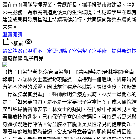
續在市府團隊發揮專業、貢獻所長，攜手推動市政建設、精進
公共服務，為市民創造更優質的生活環境；也期盼學甲在既有
建設成果與發展基礎上持續穩健前行，共同邁向繁榮永續的新
未來。
繼續閱讀
3週前
骨盆腔器官脫垂不一定要切除子宮保留子宮手術 提供新選擇
醫療保健
親子育兒
【柿子日報記者李玲/台南報導】【農民時報記者林裕閎/台南
報導】75歲林女士最近發現陰道口摸得到一個腫塊，排尿時常
有解不乾淨的感覺，因此前往婦產科就診。經檢查後，診斷為
「骨盆腔器官脫垂」，醫師說明治療方式時，林女士最關心的
是：「如果要開刀，是不是一定要把子宮拿掉？」成大醫院婦
產部許瑋倫醫師表示，林女士的疑問，在門診中相當常見。隨
著醫療技術進步，已有保留子宮的治療選擇，可依患者需求與
身體狀況進行評估。骨盆腔器官脫垂是女性常見的健康問題，
隨著年齡增加更為普遍。當支撐骨盆器官的肌肉與韌帶因懷