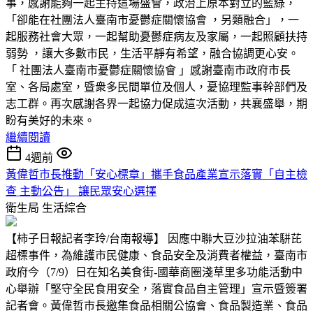
事，感謝能夠一起主持這場盛會，政治上原本對立的藍綠，
「卻能在社團法人臺南市憂鬱症關懷協會 ，另類融合」，一
起服務社會大眾，一起幫助憂鬱症病友及家屬，一起照顧扶持
弱勢 ，讓大多數市民，生活平靜有希望，融合協調更心安。
「 社團法人臺南市憂鬱症關懷協會 」感謝臺南市政府市長
室、各局處室，暨衆多民間單位及個人，憂協理監事幹部們及
志工群。再次感謝各界一起協力促成這次活動，共襄盛舉，期
盼有美好的未來。
繼續閱讀
4週前
黃偉哲市長推動「安心標章」攜手食品產業宣示落實「自主檢
查 主動公告」 讓民眾安心選擇
衛生局
生活綜合
【柿子日報記者李玲/台南報導】 因應中聯大豆沙拉油苯駢芘
超標事件，為維護市民健康、食品安全及消費者權益，臺南市
政府今（7/9）日在知名美食街-國華商圈淺草里多功能活動中
心舉辦「堅守全民食用安全，落實食品自主管理」宣示暨簽署
記者會。黃偉哲市長邀集食品相關公協會、食品製造業、食品