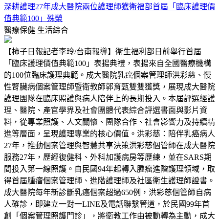
深耕護理27年成大醫院兩位護理師獲衛福部首屆「臨床護理價
值典範100」殊榮
醫療保健
生活綜合
【柿子日報記者李玲/台南報導】衛生福利部日前舉行首屆
「臨床護理價值典範100」表揚典禮，表揚來自全國醫療機構
的100位臨床護理典範。成大醫院乳癌個案管理師洪彩慈、慢
性腎臟病個案管理師暨衛教師郭育甄雙雙獲獎，展現成大醫院
護理團隊在臨床照護與病人陪伴上的長期投入。本屆評選經護
理、醫院、產官學界及社會團體代表綜合評選書面與影片資
料，從專業照護、人文關懷、團隊合作、社會影響力及持續精
進等層面，呈現護理專業的核心價值。洪彩慈：陪伴乳癌病人
27年，推動個案管理與智慧共享決策洪彩慈個管師在成大醫院
服務27年，歷經復健科、外科加護病房等歷練，並在SARS期
間投入第一線照護。自民國94年起轉入腫瘤進階護理領域，取
得首屆腫瘤個案管理師、進階護理師及社區衛生護理師證書。
成大醫院每年新診斷乳癌個案超過650例，洪彩慈個管師自病
人確診，即建立一對一LINE及電話聯繫管道，於民國99年首
創「個案管理照護門診」，將衛教工作由被動轉為主動，成大