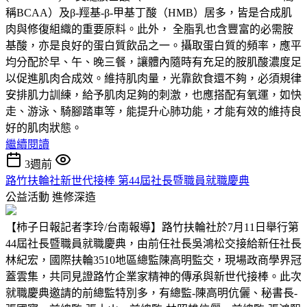
稱BCAA）及β-羥基-β-甲基丁酸（HMB）居多，皆是合成肌
肉與修復組織的重要原料。此外， 全脂乳也含豐富的必需胺
基酸，亦是良好的蛋白質飲品之一。攝取蛋白質的頻率，應平
均分配於早、午、晚三餐，讓體內隨時有充足的胺肌酸濃度足
以促進肌肉合成效。維持肌肉量，光靠飲食還不夠，必須規律
安排肌力訓練，給予肌肉足夠的刺激，也應搭配有氧運，如快
走、游泳、騎腳踏車等，能提升心肺功能，才能有效的維持良
好的肌肉狀態。
繼續閱讀
3週前
路竹扶輪社新世代接棒 第44屆社長暨職員就職慶典
公益活動
進修深造
【柿子日報記者李玲/台南報導】路竹扶輪社於7月11日舉行第
44屆社長暨職員就職慶典，由前任社長吳鴻松交接給新任社長
林紀宏，國際扶輪3510地區總監陳高明監交，現場政商學界冠
蓋雲集，共同見證路竹企業家精神的傳承與新世代接棒。此次
就職慶典邀請的前總監特別多，有總監-陳高明伉儷、秘書長-