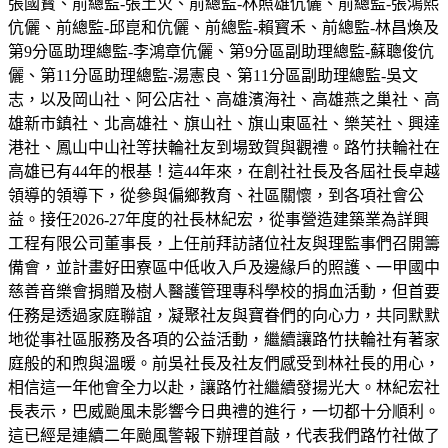
張國寳、前總監-張土火、前總監-林照雄伉儷、前總監-張鴻熙
伉儷、前總監-邱崑和伉儷、前總監-賴寳禾、前總監-林昌煥及
第9分區助理總監-李鴻章伉儷、第9分區副助理總監-蘇聰俊伉
儷、第11分區助理總監-湯憲良、第11分區副助理總監-吳文
志，以及岡山社、阿公店社、高雄濱海社、高雄燕之巢社、高
雄新市鎮社、北高雄社、旗山社、旗山東區社、樂芙社、興達
港社、鳳山中山社等扶輪社友到場致賀與觀禮。路竹扶輪社在
高雄已有44年的根基！這44年來，在創社社長及各屆社長卓越
領導的領導下，從參與偏鄉教育、社區關懷，到各項社會公
益。接任2026-27年度的社長林紀宏，從事營造建築業為詳興
工程有限公司董事長，上任前拜訪諸位社友與理監事們召開籌
備會，並計畫好田寮區中低收入戶及邊緣戶的照護、一甲國中
慈善音樂會捐贈及樹人醫護管理專科學校的捐血活動，但首要
任務是透過家庭聯誼，凝聚社友與寶眷們的向心力，共同默默
地從事社區服務及各項的公益活動，繼續讓路竹扶輪社有著家
庭般的和煦與溫暖。前吳社長及社友們感受到林社長的用心，
相信這一年他會全力以赴，讓路竹社繼續發揚光大。林紀宏社
長表示，巴威颱風未影響今日典禮的進行，一切都十分順利。
這已經是連續二年颱風警報下辦理首敲，代表我們路竹社做了