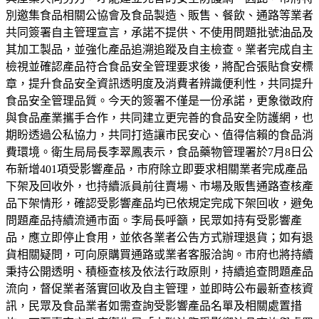
別邀集食品相關公協會及食品製造、販售、餐飲、通路等業者
共同簽署自主管理宣言，承諾不提供、不使用問題批號油品及
其加工製品，並強化產品追溯追蹤及自主檢查。業者完成自主
檢視並確認產品符合食品安全管理要求後，將配合張貼食安標
章，提升食品安全資訊透明度及消費者辨識便利性，共同提升
食品安全管理品質。今天的簽署不僅是一份承諾，更象徵政府
與食品產業攜手合作，共同建立更完善的食品安全防護網，也
期盼透過公私協力，共同打造讓市民安心、值得信賴的食品消
費環境。衛生局局長李翠鳳表示，食品藥物管理署於7月8日公
布新增401項受影響產品，市府除立即要求相關業者完成產品
下架及回收外，也持續派員前往賣場、市場及販售通路查核產
品下架情形，確認受影響產品均已依規定完成下架回收，避免
問題產品持續流通市面。李局長呼籲，民眾如持有受影響產
品，應立即停止食用，並依各業者公告方式辦理退貨；如有退
貨相關疑問，可向原購買通路或業者客服洽詢。市府也將持續
秉持公開透明、積極查核及依法行政原則，持續追查問題產品
流向，督促業者落實回收及自主管理，並即時公布最新查核資
訊，民眾及食品業者如需查詢受影響產品名單及相關處置措