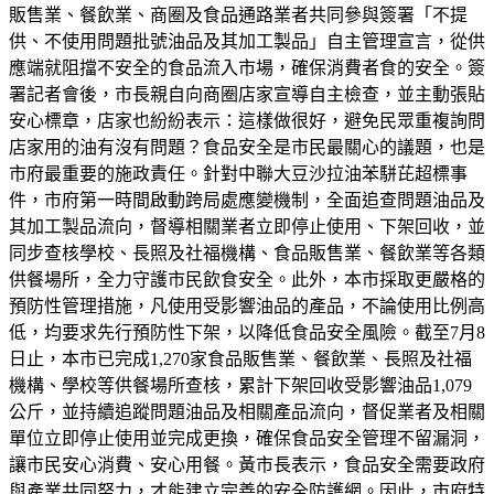
販售業、餐飲業、商圈及食品通路業者共同參與簽署「不提
供、不使用問題批號油品及其加工製品」自主管理宣言，從供
應端就阻擋不安全的食品流入市場，確保消費者食的安全。簽
署記者會後，市長親自向商圈店家宣導自主檢查，並主動張貼
安心標章，店家也紛紛表示：這樣做很好，避免民眾重複詢問
店家用的油有沒有問題？食品安全是市民最關心的議題，也是
市府最重要的施政責任。針對中聯大豆沙拉油苯駢芘超標事
件，市府第一時間啟動跨局處應變機制，全面追查問題油品及
其加工製品流向，督導相關業者立即停止使用、下架回收，並
同步查核學校、長照及社福機構、食品販售業、餐飲業等各類
供餐場所，全力守護市民飲食安全。此外，本市採取更嚴格的
預防性管理措施，凡使用受影響油品的產品，不論使用比例高
低，均要求先行預防性下架，以降低食品安全風險。截至7月8
日止，本市已完成1,270家食品販售業、餐飲業、長照及社福
機構、學校等供餐場所查核，累計下架回收受影響油品1,079
公斤，並持續追蹤問題油品及相關產品流向，督促業者及相關
單位立即停止使用並完成更換，確保食品安全管理不留漏洞，
讓市民安心消費、安心用餐。黃市長表示，食品安全需要政府
與產業共同努力，才能建立完善的安全防護網。因此，市府特