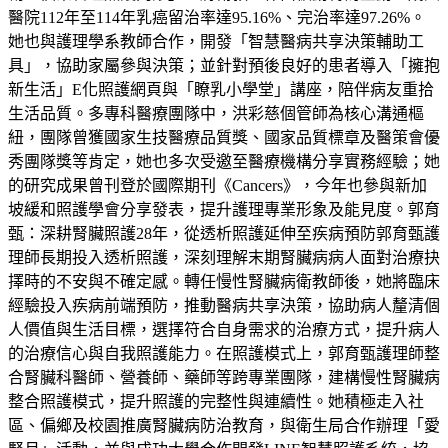
醫院112年至114年乳癌留治率達95.16%、完治率達97.26%。
她也與護理學系教師合作，開發「智慧醫病共享決策輔助工
具」，協助家屬參與決策；並針對預後良好的患者導入「擁抱
新生活」E化照護網頁與「瞭乳小學堂」講座，陪伴病友重拾
生活品質。多專科醫療團隊中，洪彩慈個管師為核心溝通樞
紐，團隊曾獲國家生技醫療品質獎、國家品質標章及醫策會優
秀團隊獎等肯定，她也多次受邀至醫療機構分享實務經驗；她
的研究成果曾刊登於國際期刊《Cancers》，今年也參與新加
坡緩和照護學會分享發表，提升護理專業形象及能見度。郭育
甄：深耕腎臟照護28年，從透析照護延伸至疾病預防郭育甄護
理師長期投入透析照護，深刻理解末期腎臟病病人面對治療抉
擇時的不安與不確定感。轉任慢性腎臟病衛教師後，她將臨床
經驗投入疾病前端預防，推動醫病共享決策，協助病人釐清個
人價值與生活目標，選擇符合自身需求的治療方式，提升病人
的治療信心與自我照護能力。在照護模式上，郭育甄護理師整
合腎臟科醫師、營養師、藥師等跨專業團隊，建構慢性腎臟病
整合照護模式，提升照護的完整性與連續性。她積極走入社
區、偏鄉及校園推廣腎臟病防治教育，與衛生局合作辦理「愛