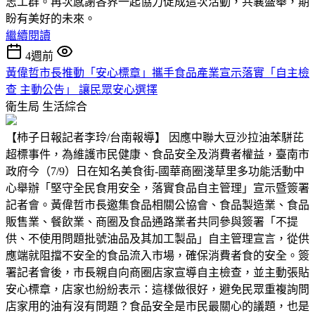
志工群。再次感謝各界一起協力促成這次活動，共襄盛舉，期
盼有美好的未來。
繼續閱讀
4週前
黃偉哲市長推動「安心標章」攜手食品產業宣示落實「自主檢
查 主動公告」 讓民眾安心選擇
衛生局
生活綜合
【柿子日報記者李玲/台南報導】 因應中聯大豆沙拉油苯駢芘
超標事件，為維護市民健康、食品安全及消費者權益，臺南市
政府今（7/9）日在知名美食街-國華商圈淺草里多功能活動中
心舉辦「堅守全民食用安全，落實食品自主管理」宣示暨簽署
記者會。黃偉哲市長邀集食品相關公協會、食品製造業、食品
販售業、餐飲業、商圈及食品通路業者共同參與簽署「不提
供、不使用問題批號油品及其加工製品」自主管理宣言，從供
應端就阻擋不安全的食品流入市場，確保消費者食的安全。簽
署記者會後，市長親自向商圈店家宣導自主檢查，並主動張貼
安心標章，店家也紛紛表示：這樣做很好，避免民眾重複詢問
店家用的油有沒有問題？食品安全是市民最關心的議題，也是