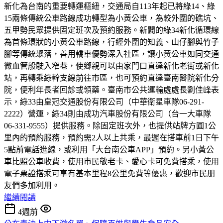
新化為台南的重要轉運樞紐，交通局自113年起已將綠14、綠
15兩條傳統公車路線成功轉型為小黃公車，為較外圍的礁坑、
五甲勢民眾提供固定班次及預約服務。新闢的綠34新化循環線
為首條環狀的小黃公車路線，行經外圍的知義、山仔腳與竹子
腳等傳統聚落，善用轎車優勢深入社區，讓小黃公車如同交通
微血管般駛入窄巷，使鄉親可以由家門口直達新化老街或新化
站，再轉乘綠幹支線前往市區，也可預約直達臺南醫院新化分
院，便利年長者回診或領藥。臺南市公共運輸處處長劉佳峰表
示，綠33由皇冠交通股份有限公司（中華衛星車隊06-291-
2222）營運，綠34則由成功汽車股份有限公司（台一大車隊
06-331-9555）提供服務。除固定班次外，也提供站牌方圓1公
里內的預約服務，預約需2人以上共乘，最遲在搭車前1日下午
5點前電話進線，或利用「大台南公車APP」預約。另小黃公
車比照公車收費，使用市民敬老卡、愛心卡可免費搭乘，使用
電子票證搭乘可享有基本里程8公里免費等優惠，歡迎市民朋
友們多加利用。
繼續閱讀
4週前