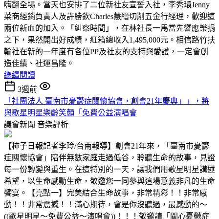
嗨翻全場。當天也安排了二位新社友宣誓入社，李秀環Jenny
菜商經銷負責人及許勝欽Charles慧縉切削五金行經理，歡迎這
兩位新血的加入。「糾察時間」，在林社長一馬當先響應樂捐
之下，果然開出好成績，紅箱總收入1,495,000元。相信路竹扶
輪社在新的一年度有各位PP及社友的支持與愛護，一定會創
造佳績、社運昌隆。
繼續閱讀
3週前
「社團法人 臺南市憂鬱症關懷協會，創會21年慶典」」，將
與歌星明星樂齡笑顏「免費公益演唱會
議會新聞
音樂評析
【柿子日報記者李玲/台南報導】創會21年來，「臺南市憂鬱
症關懷協會」陪伴無數家庭走過低谷，聆聽生命的故事，見證
每一份轉變與重生。在這特別的一天，讓我們用歌星明星講述
希望，以生命感動生命，敬邀您一同參與這場意義非凡的生命
饗宴。【亮點一】完美結合生命故事，非常精彩！！非常感
動！！非常震撼！！滿心期待，會是你沒聽過，最感動的～
((歌星明星～免費公益～演唱會))！！！敬邀請「關心憂鬱症