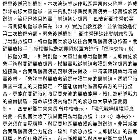
傷患後送管制機制。本次演練想定作戰區遭遇敵火砲擊，造成
部隊前線大量傷患，國軍衛勤部隊與民間醫院第一線醫護緊密
鏈結，流程迅速且確實：前線初步處置： 四支部衛生營於第
一時間協助傷患收集點（CCP）實施自救互救，並依傷勢進行
第二次檢傷分類。緊急後送機制： 衛生營迅速出動城市型及
野戰型救護車，將重傷官兵緊急送往台南新樓醫院急診室。關
鍵醫療接手： 新樓醫院急診團隊與軍方進行「傷情交接」與
「檢傷分流」，針對創傷、大量出血等戰傷個案，立即實施緊
急手術與關鍵醫療處置，模擬實戰從前線救護到急診處置的無
縫接軌。台南新樓醫院劉啓擧院長提及，平時演練構築戰時堅
實後盾，「急診室與醫療救治是守護生命的最前線。透過平時
與國軍建立的支援協定，不僅能落實地區醫療資源的平行整
合，更能在關鍵時刻將民間充沛的醫療能量，轉化為部隊戰力
的堅實後盾，有效驗證院內跨部門的緊急重大事故應變機
制。」四支部衛生營營長 曾中校表示，「現代戰場環境瞬息
萬變，衛勤官兵除了須具備高階戰傷救護（TCCC）專長外，
更必須在高壓環境下與民間地區醫療體系無縫鏈結。非常感謝
台南新樓醫院全力配合，達到『緊急救護、立即後送』的預期
目標，確保任務遂行。」台南新樓醫院與四支部衛生營皆表