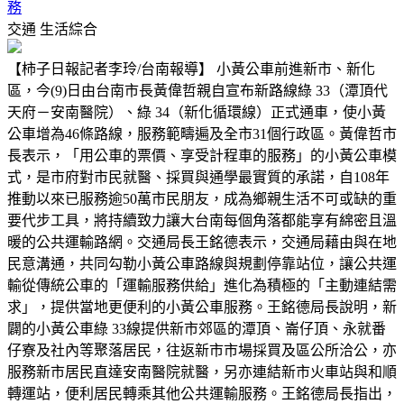
務
交通
生活綜合
【柿子日報記者李玲/台南報導】 小黃公車前進新市、新化
區，今(9)日由台南市長黃偉哲親自宣布新路線綠 33（潭頂代
天府－安南醫院）、綠 34（新化循環線）正式通車，使小黃
公車增為46條路線，服務範疇遍及全市31個行政區。黃偉哲市
長表示，「用公車的票價、享受計程車的服務」的小黃公車模
式，是市府對市民就醫、採買與通學最實質的承諾，自108年
推動以來已服務逾50萬市民朋友，成為鄉親生活不可或缺的重
要代步工具，將持續致力讓大台南每個角落都能享有綿密且溫
暖的公共運輸路網。交通局長王銘德表示，交通局藉由與在地
民意溝通，共同勾勒小黃公車路線與規劃停靠站位，讓公共運
輸從傳統公車的「運輸服務供給」進化為積極的「主動連結需
求」，提供當地更便利的小黃公車服務。王銘德局長說明，新
闢的小黃公車綠 33線提供新市郊區的潭頂、崙仔頂、永就番
仔寮及社內等聚落居民，往返新市市場採買及區公所洽公，亦
服務新市居民直達安南醫院就醫，另亦連結新市火車站與和順
轉運站，便利居民轉乘其他公共運輸服務。王銘德局長指出，