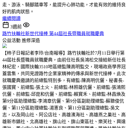
走、游泳、騎腳踏車等，能提升心肺功能，才能有效的維持良
好的肌肉狀態。
繼續閱讀
3週前
路竹扶輪社新世代接棒 第44屆社長暨職員就職慶典
公益活動
進修深造
【柿子日報記者李玲/台南報導】路竹扶輪社於7月11日舉行第
44屆社長暨職員就職慶典，由前任社長吳鴻松交接給新任社長
林紀宏，國際扶輪3510地區總監陳高明監交，現場政商學界冠
蓋雲集，共同見證路竹企業家精神的傳承與新世代接棒。此次
就職慶典邀請的前總監特別多，有總監-陳高明伉儷、秘書長-
張國寳、前總監-張土火、前總監-林照雄伉儷、前總監-張鴻熙
伉儷、前總監-邱崑和伉儷、前總監-賴寳禾、前總監-林昌煥及
第9分區助理總監-李鴻章伉儷、第9分區副助理總監-蘇聰俊伉
儷、第11分區助理總監-湯憲良、第11分區副助理總監-吳文
志，以及岡山社、阿公店社、高雄濱海社、高雄燕之巢社、高
雄新市鎮社、北高雄社、旗山社、旗山東區社、樂芙社、興達