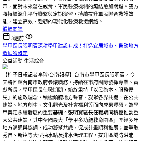
示，面對未來潛在威脅，軍民醫療機制的鏈結愈加關鍵。雙方
將持續深化平行聯繫與定期演習，持續提升軍民聯合救護效
能，建立高效、強韌的現代化醫療救援網絡。
繼續閱讀
3週前
學甲區長張明寶深耕學甲建設有成！打造宜居城市、帶動地方
發展獲肯定
公益活動
生活綜合
【柿子日報記者李玲/台南報導】台南市學甲區長張明寶，今
天將回歸台南市政府參議職務，持續在市府團隊發揮專業、貢
獻所長，學甲區長任職期間，始終秉持「以民為本、服務優
先」的施政理念，積極傾聽地方聲音、凝聚各界共識，在公共
建設、地方創生、文化觀光及社會福利等面向成果豐碩，為學
甲奠定永續發展的重要基礎。張明寶區長任職期間積極推動重
大公共建設，其中全國最大「學甲多功能教育園區」歷經多年
地方溝通與協調，成功凝聚共識，促成計畫順利推展；並爭取
秀昌、新達等大型抽水站及排水治理工程，提升區域防洪能