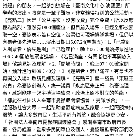
議題」的朋友，一起參加這場在『臺南文化中心 演藝廳』所
舉辦的演出。將會是一輩子難忘，非常難得特別的公益活動。
【亮點二】因是「公益場次，沒有收費」完全免費，所以反應
極為熱烈，雖然有1800個座位，但目前入場票，已經全都被索
取一空，憂協表示若有空位，沒票也可現場排隊進場，但仍以
有票者優先進場……演出日期115.07.24(星期五)：1.「已拿到
入場票者，優先進場」自己選座位，晚上06：00開始持票進場
~06：40開放無票者進場，《若已滿座，有票者也不再開放入
場》敬請見諒及理解 。2.「開場時間」：晚上07：01確定開
始，預計進行到09：40分 。3.《遲到者，若已滿座，有票也不
再開放入場》敬請見諒及理解。【亮點三】藍一議員「東區王
家貞」為憂協創辦人，綠一議員「永康區朱正軒」為憂協理
事，感謝能夠一起主持這場盛會，政治上原本對立的藍綠，
「卻能在社團法人臺南市憂鬱症關懷協會 ，另類融合」，一
起服務社會大眾，一起幫助憂鬱症病友及家屬，一起照顧扶持
弱勢 ，讓大多數市民，生活平靜有希望，融合協調更心安。
「 社團法人臺南市憂鬱症關懷協會 」感謝臺南市政府市長
室、各局處室，暨衆多民間單位及個人，憂協理監事幹部們及