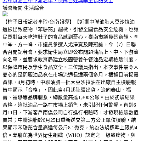
公布毒油上中下游名單、保障百姓與學生食品安全
議會新聞
生活綜合
【柿子日報記者李玲/台南報導】【近期中聯油脂大豆沙拉油
遭檢出致癌物「苯駢芘」超標，引發全國食品安全危機，也讓
民眾對每天吃進肚子的食品感到憂心。臺南市議員蔡育輝、李
中岑、方一峰、市議員參選人尤淨寬及陳冠諭，今（7）日聯
合召開記者會，要求衛生局立即公布問題油品上、中、下游流
向名單，並要求教育局建立校園營養午餐油品定期檢驗制度，
以保障市民及學生食品安全。三位議員指出，本次事件最令人
憂心的是問題油品竟在市場流通長達兩個多月。根據目前揭露
資訊，4月初時，中聯油脂一批大豆沙拉油在出廠自主檢驗報
告中顯示「合格」，因此自4月起陸續出貨，流向泰山、福
壽、福懋等品牌體系，總數量高達1,300公噸。由於初驗結果
合格，這批油品一路在市場上銷售，未引起任何警覺。直到6
月11日，下游客戶南僑公司自行進行複驗時，才發現檢驗數值
異常；中聯油脂於6月25日重新送交第三方公正單位檢驗，結
果顯示苯駢芘含量高達每公斤8.1微克，約為法規標準上限的4
倍。苯駢芘為世界衛生組織（WHO）認定之一級致癌物，與