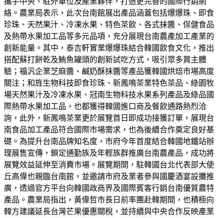
攜手中央、駐外單位及產業夥伴，打造更完善的國際行銷網
絡。農業局表示，此次台南館展出產品涵蓋包括爆爆珠、即食
珍珠、天然果汁、冷凍水果、特色茶飲、各式抹醬、保健食品
及熱帶水果加工品等多元品項，充分展現台南農產加工產業的
創新能量。其中，泰吉軒實業爆爆珠結合韓國飲食文化，推出
搭配蘇打餅乾及鮪魚罐頭的創新試吃方式，吸引眾多買主體
驗；福汎企業芝麻醬、鹹奶酥抹醬等產品獲韓國烘焙市場高度
關注；和旌生物科技即食珍珠、新鳳鳴茶業特色茶品、綠園牧
場天然果汁及冷凍水果、冠南生物科技水果系列產品及綠品國
際熱帶水果加工品，也都獲得韓國進口商及餐飲通路熱烈洽
詢，此外，新鳳鳴茶業更於展覽首日即成功接獲訂單，展現台
南食品加工產品符合國際市場需求，也為後續合作奠定良好基
礎。為提升台南品牌知名度，市府今年首度結合韓國地鐵站辦
理展售宣傳，鎖定通勤族及年輕族群推廣台南農產品，成功將
展覽效益延伸至消費市場。展覽期間，駐韓國台北代表部大使
丘高偉也親臨台南館，並邀請市府及業者參與國慶酒宴設攤推
廣，透過官方平台向韓國政商界及國際賓客行銷台南優質農特
產品。農業局指出，黃偉哲市長日前率團赴韓期間，也積極向
韓方建議延長台灣芒果優惠關稅，並持續與中央合作反映產業