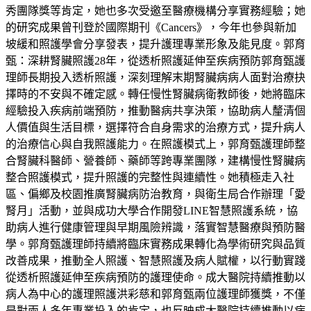
秀團隊獎等肯定，她也多次受邀至醫療機構分享實務經驗；她
的研究成果曾刊登於國際期刊《Cancers》，今年也參與新加
坡緩和照護學會分享發表，提升護理專業形象及能見度。郭育
甄：深耕腎臟照護28年，從透析照護延伸至疾病預防郭育甄護
理師長期投入透析照護，深刻理解末期腎臟病病人面對治療抉
擇時的不安與不確定感。轉任慢性腎臟病衛教師後，她將臨床
經驗投入疾病前端預防，推動醫病共享決策，協助病人釐清個
人價值與生活目標，選擇符合自身需求的治療方式，提升病人
的治療信心與自我照護能力。在照護模式上，郭育甄護理師整
合腎臟科醫師、營養師、藥師等跨專業團隊，建構慢性腎臟病
整合照護模式，提升照護的完整性與連續性。她積極走入社
區、偏鄉及校園推廣腎臟病防治教育，與衛生局合作辦理「愛
腎月」活動，並與成功大學合作開發LINE智慧照護系統，協
助病人進行健康管理與早期風險辨識，落實智慧醫療與預防醫
學。郭育甄護理師持續將臨床實務成果轉化為學術研究與品質
改善成果，推動全人照護、智慧照護及病人賦權，以行動實踐
從透析照護延伸至疾病預防的護理使命。成大醫院持續推動以
病人為中心的護理照護洪彩慈和郭育甄兩位護理師獲獎，不僅
是對兩人多年專業投入的肯定，也反映成大醫院持續推動以病