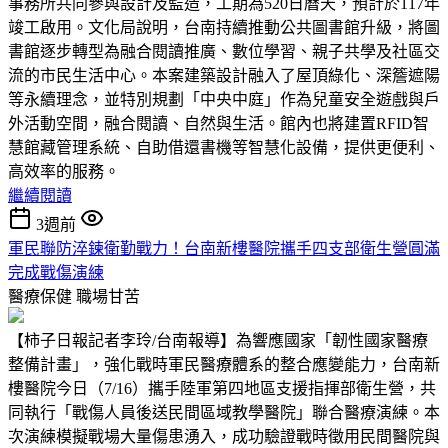
事務所共同參與設計及監造，工期為520日曆天，預計於117年
竣工啟用。文化局說明，台南持續推動公共圖書館升級，將圖
書館逐步轉型為融合閱讀推廣、數位學習、親子共學及社區交
流的市民生活中心。本案建築設計融入了屋頂綠化、深簷遮陽
等永續理念，並特別規劃「中央中庭」作為兒童安全遊戲與戶
外活動空間，融合閱讀、自然與生活。館內也將建置RFID智
慧館藏管理系統、自助借還書機等智慧化設備，提供更便利、
高效率的服務。
繼續閱讀
3週前
軍民聯防淬鍊衛勤戰力！台南新樓醫院攜手四支部衛生營圓滿
完成戰傷演練
醫療保健
職場甘苦
【柿子日報記者李玲/台南報導】為響應國家「韌性國家醫療
整備計畫」，強化戰時軍民醫療體系的整合應變能力，台南新
樓醫院今日（7/16）攜手陸軍第四地區支援指揮部衛生營，共
同執行「戰傷人員後送民間區域教學醫院」聯合醫療演練。本
次演練模擬戰場大量傷患湧入，成功驗證戰時徵用民間醫院與