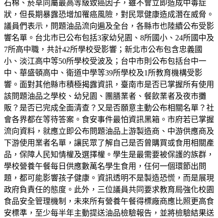
石棉、菸草同屬最高等級致癌因子，雖不會立即造成中毒症
狀，但長期暴露恐增加罹癌風險，對民眾健康造成潛在威脅。
議員們表示，問題油品流向遍及全台，各縣市也陸續公布受影
響名單。台北市已公布包括3家幼兒園、8所國小、24所國中及
7所高中職，共計42所學校受影響；新北市公布包含忠義國
小、淡江高中等50所學校受波及；台中市則公布包括台中一
中、華盛頓高中、衛道中學等39所學校及1所教育機構受影
響。面對其他縣市積極揭露資訊，臺南市是否已掌握所有使用
該問題油品之學校、幼兒園、團膳業者、餐飲業者及夜市攤
販？是否已完成全面清查？又是否願意主動公布相關名單？社
會各界都在等待答案。食安事件最怕資訊黑箱。市府若已掌握
流向資料，就應立即公布問題油品上游製造商、中游供應商及
下游使用業者名單，讓民眾了解自己是否曾購買或食用相關產
品，保障人民知情權及選擇權。學生是最需要被保護的族群，
學校營養午餐每日供應數萬名學生食用，任何一個環節出問
題，都可能影響孩子健康。資訊透明不是製造恐慌，而是展現
政府負責任的態度。此外，三位議員共同要求教育局強化校園
食品安全管理機制，未來所有營養午餐得標廠商應比照更高食
安標準，至少每半年主動提送油品檢驗報告，並將檢驗結果送