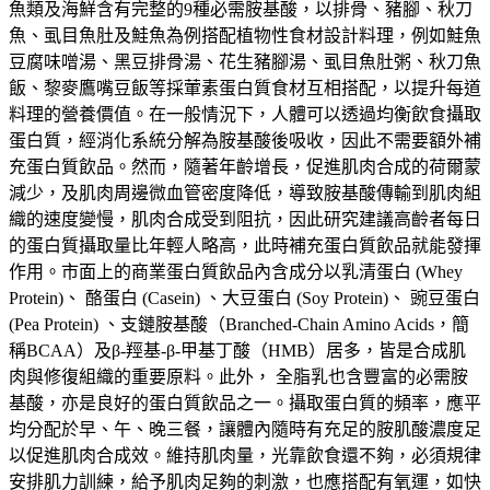
魚類及海鮮含有完整的9種必需胺基酸，以排骨、豬腳、秋刀
魚、虱目魚肚及鮭魚為例搭配植物性食材設計料理，例如鮭魚
豆腐味噌湯、黑豆排骨湯、花生豬腳湯、虱目魚肚粥、秋刀魚
飯、黎麥鷹嘴豆飯等採葷素蛋白質食材互相搭配，以提升每道
料理的營養價值。在一般情況下，人體可以透過均衡飲食攝取
蛋白質，經消化系統分解為胺基酸後吸收，因此不需要額外補
充蛋白質飲品。然而，隨著年齡增長，促進肌肉合成的荷爾蒙
減少，及肌肉周邊微血管密度降低，導致胺基酸傳輸到肌肉組
織的速度變慢，肌肉合成受到阻抗，因此研究建議高齡者每日
的蛋白質攝取量比年輕人略高，此時補充蛋白質飲品就能發揮
作用。市面上的商業蛋白質飲品內含成分以乳清蛋白 (Whey
Protein)、 酪蛋白 (Casein) 、大豆蛋白 (Soy Protein)、 豌豆蛋白
(Pea Protein) 、支鏈胺基酸（Branched-Chain Amino Acids，簡
稱BCAA）及β-羥基-β-甲基丁酸（HMB）居多，皆是合成肌
肉與修復組織的重要原料。此外， 全脂乳也含豐富的必需胺
基酸，亦是良好的蛋白質飲品之一。攝取蛋白質的頻率，應平
均分配於早、午、晚三餐，讓體內隨時有充足的胺肌酸濃度足
以促進肌肉合成效。維持肌肉量，光靠飲食還不夠，必須規律
安排肌力訓練，給予肌肉足夠的刺激，也應搭配有氧運，如快