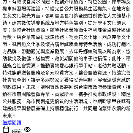
力，有效改善淹水問題，推動外環道路、特色公園、停車場及
機車練習場等建設，持續完善公共服務與生活機能。在地方創
生與文化觀光方面，張明寶區長打造全國首創數位人文維基小
鎮，建置數位導覽系統及地方特色識別，提升學甲文化能見
度；並整合社區資源，輔導社區榮獲衛生福利部金卓越社區優
等獎，結合華宗盃排球錦標賽、蜀葵花文化節、西瓜產業文化
節、虱目魚文化季及懷古猜燈謎晚會等特色活動，成功行銷地
方品牌，帶動觀光與產業發展。去年丹娜絲颱風以所為家，協
助救災及復健、送物資，救災期間他的車子也損傷；此外，積
極媒合社會資源，推動實物愛心銀行學甲站、老幼共融活動、
特殊族群送餐服務及多元脫貧方案，整合醫療資源，持續完善
社會安全網，讓更多弱勢家庭獲得妥善照顧，展現溫暖有感的
施政成果。未來，張明寶區長將回歸台南市政府參議職務，持
續在市府團隊發揮專業、貢獻所長，攜手推動市政建設、精進
公共服務，為市民創造更優質的生活環境；也期盼學甲在既有
建設成果與發展基礎上持續穩健前行，共同邁向繁榮永續的新
未來。
繼續閱讀
3週前