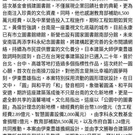
這次基金會捐建圖書館，不僅展現企業回饋社會的典範，更為
台南注入珍貴的文化資產。同時，他也感謝教育部補助8,500
萬元經費，以及中業營造投入工程施作，期盼工程如期如質完
工。黃偉哲強調，台南是一座重視文化底蘊的城市，目前永康
已有市立圖書館總館，新營也設有國家圖書館南部分館，未來
安南區再添李科永紀念圖書館，將建構起更完善的全市閱讀網
絡，持續為市民提供豐富的文化養分。日本建築大師伊東豊雄
致詞時則提到，自己在台灣從事建築設計已邁入二十年，曾於
台北、台中、高雄等地打造過多個指標性作品，這次終於一圓
心願，首次在台南操刀設計，對他而言是無比幸福的圓夢時
刻。伊東豊雄指出，本案特別採用流動的圓形環狀設計，在日
文中，「圓」與和平的「和」發音相同，象徵著圓滿、和平與
安適，期許這座建築落成後不只是台南的文化新地標，更是一
處全齡共享的溫馨場域。文化局指出，這座以「公園中的圖書
館」為設計理念的新地標，總經費約新台幣3.09億元（含工程
經費2.89億元、智慧圖書設備2,000萬元），由李科永文教基金
會捐贈1億元、教育部補助8,500萬元，以及市府自籌1.24億元
共同推動。本案由伊東豊雄擔綱設計，並由李文勝聯合建築師