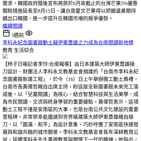
需求。韓國政府隨後宣布將原於6月底截止的台灣芒果5%優惠
關稅措施延長至8月15日，讓台南愛文芒果得以把握盛產期持
續出口韓國，進一步提升在韓國市場的競爭優勢。
繼續閱讀
3週前
李科永紀念圖書館動土藉伊東豊雄之力成為台南閱讀新地標
教育
生活綜合
【柿子日報記者李玲/台南報導】由日本建築大師伊東豊雄操
刀設計、財團法人李科永文教基金會捐建的「台南市李科永紀
念圖書館新建工程」，於今（16）日上午舉辦開工動土典禮，
台南市長黃偉哲親自出席主持，盼這座全新圖書館未來完工落
成後，以「兒童閱讀」為核心，結合智慧科技與生活美學，成
為市民閱讀、交流與終身學習的重要據點。黃偉哲表示，這項
動土工程不僅是安南區的大事，也是台南公共文化建設的重要
里程碑。非常榮幸能邀請到世界級建築大師伊東豊雄親自操
刀，以「圓滿、和平」為設計意象，巧妙呼應了安南區快速發
展與和諧共融的城市願景。李科永文教基金會長年深耕教育公
益，延續李科永先生重視教育與關懷下一代的精神。他指出，