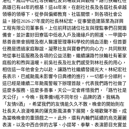
港社、鳳山中山社等扶輪社友到場致賀與觀禮。路竹扶輪社在
高雄已有44年的根基！這44年來，在創社社長及各屆社長卓越
領導的領導下，從參與偏鄉教育、社區關懷，到各項社會公
益。接任2026-27年度的社長林紀宏，從事營造建築業為詳興
工程有限公司董事長，上任前拜訪諸位社友與理監事們召開籌
備會，並計畫好田寮區中低收入戶及邊緣戶的照護、一甲國中
慈善音樂會捐贈及樹人醫護管理專科學校的捐血活動，但首要
任務是透過家庭聯誼，凝聚社友與寶眷們的向心力，共同默默
地從事社區服務及各項的公益活動，繼續讓路竹扶輪社有著家
庭般的和煦與溫暖。前吳社長及社友們感受到林社長的用心，
相信這一年他會全力以赴，讓路竹社繼續發揚光大。林紀宏社
長表示，巴威颱風未影響今日典禮的進行，一切都十分順利。
這已經是連續二年颱風警報下辦理首敲，代表我們路竹社做了
這麼多服務、這麼多善事，天公一定會疼惜我們，「路竹社是
天公仔」。今晚，我準備9瓶不同年份、品牌的酒，我稱為
「友情9酒」，希望我們的友情能久久不散。晚會的開始則在
社長夫人浪漫唯美的薩克斯風演奏下展開，全場歡聲不斷，成
為當晚晚會的重頭戲之一。此外，還有內輪們延續的烏克麗麗
表演，以及中西合併的古箏、小提琴、拳擊、表演節目充實並