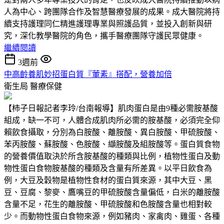
人為中心、跨團隊合作及智慧醫療發展的成果。成大醫院將持
續支持護理同仁精進護理專業與照護品質，並投入創新與研
究，深化教學醫院的角色，攜手醫療團隊守護民眾健康。
繼續閱讀
3週前
中高齡養肌妙招蛋白質『葷素』搭配，營養加倍
衛生局
醫療保健
【柿子日報記者李玲/台南報導】肌肉蛋白是由9種必需胺基酸
組成，缺一不可，人體合成肌肉所必需的胺基酸，必須完全仰
賴飲食攝取，分別為白胺酸、離胺酸、異白胺酸、甲硫胺酸、
苯丙胺酸、蘇胺酸、色胺酸、纈胺酸及組胺酸等。蛋白質食物
的營養價值取決於所含胺基酸的種類與比例，植物性蛋白及動
物性蛋白食物胺基酸的種類及含量有所差異。以平日飲食為
例，大豆及穀物是植物性食材的蛋白質來源，其中大豆、黑
豆、豆腐、黎麥、鷹嘴豆的甲硫胺酸含量偏低，白米的離胺酸
含量不足，花生的離胺酸、甲硫胺酸和色胺酸含量也相對較
少。而動物性蛋白食物來源，例如豬肉、家禽肉、雞蛋、各種