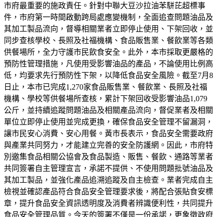
市府最重要的施政責任。針對中聯大豆沙拉油苯駢芘超標事
件，市府第一時間啟動跨局處應變機制，全面追查問題油品及
其加工製品流向，督導相關業者立即停止使用、下架回收，並
同步查核學校、長照及社福機構、食品販售業、餐飲業等各類
供餐場所，全力守護市民飲食安全。此外，本市採取更嚴格的
預防性管理措施，凡使用受影響油品的產品，不論使用比例高
低，均要求先行預防性下架，以降低食品安全風險。截至7月8
日止，本市已完成1,270家食品販售業、餐飲業、長照及社福
機構、學校等供餐場所查核，累計下架回收受影響油品1,079
公斤，並持續追蹤問題油品及相關產品流向，督促業者及相關
單位立即停止使用並完成更換，確保食品安全管理不留漏洞，
讓市民安心消費、安心用餐。黃市長表示，食品安全需要政府
與產業共同努力，才能建立完善的安全防護網。因此，市府特
別邀集食品相關公協會及食品製造、販售、餐飲、通路等業者
共同簽署自主管理宣言，承諾不提供、不使用問題批號油品及
其加工製品，並強化產品追溯追蹤及自主檢查。業者完成自主
檢視並確認產品符合食品安全管理要求後，將配合張貼食安標
章，提升食品安全資訊透明度及消費者辨識便利性，共同提升
食品安全管理品質。今天的簽署不僅是一份承諾，更象徵政府