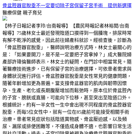
骨盆腔器官脫垂不一定要切除子宮保留子宮手術 提供新選擇
醫療保健
親子育兒
【柿子日報記者李玲/台南報導】【農民時報記者林裕閎/台南
報導】75歲林女士最近發現陰道口摸得到一個腫塊，排尿時常
有解不乾淨的感覺，因此前往婦產科就診。經檢查後，診斷為
「骨盆腔器官脫垂」，醫師說明治療方式時，林女士最關心的
是：「如果要開刀，是不是一定要把子宮拿掉？」成大醫院婦
產部許瑋倫醫師表示，林女士的疑問，在門診中相當常見。隨
著醫療技術進步，已有保留子宮的治療選擇，可依患者需求與
身體狀況進行評估。骨盆腔器官脫垂是女性常見的健康問題，
隨著年齡增加更為普遍。當支撐骨盆器官的肌肉與韌帶因懷
孕、生產、老化或長期腹壓增加而鬆弛時，原本位於骨盆腔內
的子宮、膀胱或直腸，可能向下位移，甚至突出至陰道口外。
根據統計，約有一半女性一生中會出現不同程度的骨盆腔器官
脫垂，而每5位女性中，就有一位在85歲前可能接受相關手術
治療。患者常見症狀包括陰道異物感、骨盆壓迫感，以及頻
尿、漏尿或排便困難等，不僅造成身體不適，也影響日常生活
與社交活動。過去，子宮切除曾被視為治療骨盆腔器官脫垂的