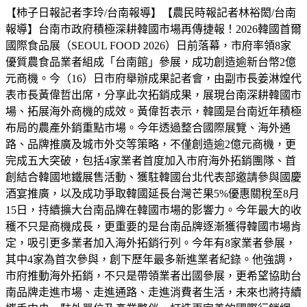
【柿子日報記者李玲/台南報導】【農民時報記者林裕閎/台南
報導】台南市政府積極深耕韓國市場再傳捷報！2026韓國首爾
國際食品展（SEOUL FOOD 2026）日前落幕，市府率領8家
優質農食品業者組成「台南館」參展，成功創造逾新台幣2億
元商機。今（16）日市府舉辦成果記者會，由副市長姜淋煌代
表市長黃偉哲出席，分享此次拓銷成果，展現台南深耕韓國市
場、拓展海外商機的成效。黃偉哲表示，韓國是台南近年積極
布局的農產外銷重點市場。今年透過整合國際展覽、海外通
路、品牌推廣及城市外交等策略，不僅創造逾2億元商機，更
完成五大突破，包括4家業者首度加入市府海外拓銷團隊、首
創結合韓國地鐵展售活動、獲駐韓國台北代表部邀請參與國慶
酒宴推廣，以及成功爭取韓國延長台灣芒果5%優惠關稅至8月
15日，持續擴大台南品牌在韓國市場的影響力。今年最大的收
穫不只是商機成長，更重要的是台南品牌逐漸獲得韓國市場肯
定，吸引更多業者加入海外拓銷行列。今年有8家業者參展，
其中4家為首次參與，創下歷年最多新進業者紀錄。他強調，
市府推動海外拓銷，不只是帶領業者出國參展，更希望協助台
南品牌走進市場、走進通路、走進消費者生活，未來也將持續