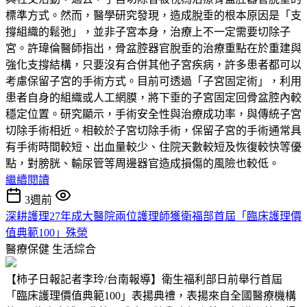
標準方式。然而，醫學研究發現，造成脫垂的根本原因是「支
撐組織的鬆弛」，並非子宮本身，治療上不一定需要切除子
宮。許瑋倫醫師指出，骨盆腔器官脫垂的治療重點在於重建與
強化支撐結構，只要沒有合併其他子宮疾病，許多患者都可以
考慮保留子宮的手術方式。目前可透過「子宮固定術」，利用
患者自身的組織或人工網膜，將下垂的子宮固定回骨盆腔內較
穩定位置。研究顯示，手術安全性與治療成功率，與傳統子宮
切除手術相近。相較於子宮切除手術，保留子宮的手術通常具
有手術時間較短、出血量較少、住院天數較短及恢復較快等優
點，對膀胱、輸尿管等周邊器官造成損傷的風險也較低。
繼續閱讀
3週前
深耕護理27年成大醫院兩位護理師獲衛福部首屆「臨床護理價
值典範100」殊榮
醫療保健
生活綜合
【柿子日報記者李玲/台南報導】衛生福利部日前舉行首屆
「臨床護理價值典範100」表揚典禮，表揚來自全國醫療機構