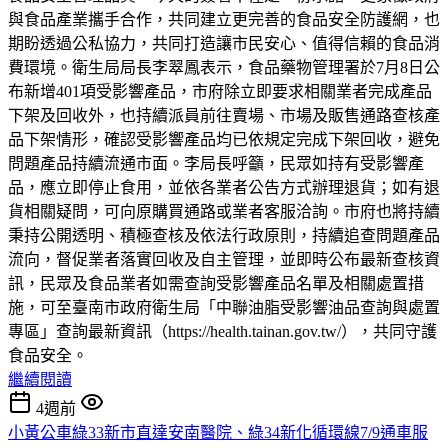
與食品產業攜手合作，共同建立更完善的食品安全防護網，也
期盼透過公私協力，共同打造讓市民安心、值得信賴的食品消
費環境。衛生局局長李翠鳳表示，食品藥物管理署於7月8日公
布新增401項受影響產品，市府除立即要求相關業者完成產品
下架及回收外，也持續派員前往賣場、市場及販售通路查核產
品下架情形，確認受影響產品均已依規定完成下架回收，避免
問題產品持續流通市面。李局長呼籲，民眾如持有受影響產
品，應立即停止食用，並依各業者公告方式辦理退貨；如有退
貨相關疑問，可向原購買通路或業者客服洽詢。市府也將持續
秉持公開透明、積極查核及依法行政原則，持續追查問題產品
流向，督促業者落實回收及自主管理，並即時公布最新查核資
訊，民眾及食品業者如需查詢受影響產品名單及相關處置措
施，可至臺南市政府衛生局「中聯油脂受影響油品查詢與處置
專區」查詢最新資訊（https://health.tainan.gov.tw/），共同守護
食品安全。
繼續閱讀
4週前
小黃公車綠33新市直達安南醫院、綠34新化循環線7/9通車服