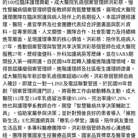
的100位臨床護理典範。成大醫院乳癌個案管理師洪彩慈、慢
性腎臟病個案管理師暨衛教師郭育甄雙雙獲獎，展現成大醫院
護理團隊在臨床照護與病人陪伴上的長期投入。本屆評選經護
理、醫院、產官學界及社會團體代表綜合評選書面與影片資
料，從專業照護、人文關懷、團隊合作、社會影響力及持續精
進等層面，呈現護理專業的核心價值。洪彩慈：陪伴乳癌病人
27年，推動個案管理與智慧共享決策洪彩慈個管師在成大醫院
服務27年，歷經復健科、外科加護病房等歷練，並在SARS期
間投入第一線照護。自民國94年起轉入腫瘤進階護理領域，取
得首屆腫瘤個案管理師、進階護理師及社區衛生護理師證書。
成大醫院每年新診斷乳癌個案超過650例，洪彩慈個管師自病
人確診，即建立一對一LINE及電話聯繫管道，於民國99年首
創「個案管理照護門診」，將衛教工作由被動轉為主動，成大
醫院112年至114年乳癌留治率達95.16%、完治率達97.26%。
她也與護理學系教師合作，開發「智慧醫病共享決策輔助工
具」，協助家屬參與決策；並針對預後良好的患者導入「擁抱
新生活」E化照護網頁與「瞭乳小學堂」講座，陪伴病友重拾
生活品質。多專科醫療團隊中，洪彩慈個管師為核心溝通樞
紐，團隊曾獲國家生技醫療品質獎、國家品質標章及醫策會優