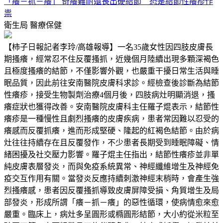
「癢－抓－癢」 奇癢難耐還長出硬結節 恐是結節性癢疹作
祟
衛生局
醫療保健
【柿子日報記者李玲/高雄報導】一名35歲女性因四肢皮膚長
期搔癢，經常忍不住反覆搔抓，近幾個月陸續出現多顆深褐色
且極度搔癢的結節，不僅影響外觀，也嚴重干擾日常生活與睡
眠品質，因此前往安南醫院皮膚科求診。經檢查後診斷為結節
性癢疹，接受生物製劑治療4個月後，四肢病灶明顯消退，搔
癢症狀也獲得改善。安南醫院皮膚科主任羅子焜表示，結節性
癢疹是一種慢性且劇烈搔癢的皮膚疾病，患者常因難以忍受的
癢感而反覆抓癢，進而形成堅硬、隆起的紅褐色結節。由於病
灶往往持續存在且反覆發作，不少患者長期受到睡眠障礙、情
緒困擾及社交壓力影響。羅子焜主任指出，結節性癢疹並非單
純皮膚表層發炎，而與免疫系統異常、神經纖維增生及神經免
疫交互作用有關。當發炎反應持續刺激神經末梢時，會產生強
烈搔癢感，患者因反覆搔抓導致皮膚屏障受損、角質增生及局
部發炎，形成所謂「癢－抓－癢」的惡性循環，使病情愈來愈
嚴重。臨床上，病灶多呈圓形或橢圓形結節，大小約從米粒至