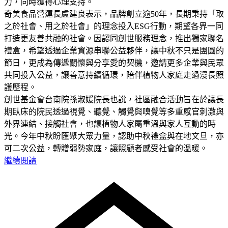
力，同時獲得心理支持。
奇美食品營運長盧建良表示，品牌創立逾50年，長期秉持「取
之於社會、用之於社會」的理念投入ESG行動，期望各界一同
打造更友善共融的社會。因認同創世服務理念，推出獨家聯名
禮盒，希望透過企業資源串聯公益夥伴，讓中秋不只是團圓的
節日，更成為傳遞關懷與分享愛的契機，邀請更多企業與民眾
共同投入公益，讓善意持續循環，陪伴植物人家庭走過漫長照
護歷程。
創世基金會台南院孫淑媛院長也說，社區融合活動旨在於讓長
期臥床的院民透過視覺、聽覺、觸覺與嗅覺等多重感官刺激與
外界連結、接觸社會，也讓植物人家屬重溫與家人互動的時
光。今年中秋盼匯聚大眾力量，認助中秋禮盒與在地文旦，亦
可二次公益，轉贈弱勢家庭，讓照顧者感受社會的溫暖。
繼續閱讀