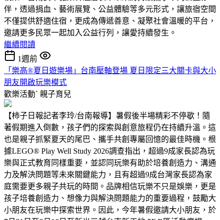
伴，透過捐血、藝術展覽、公益體驗等多元形式，讓旅宿空間
不僅提供舒適住宿，更成為傳遞善意、凝聚社會溫暖的平台，
邀請更多民眾一起加入公益行列，讓愛持續發生。
繼續閱讀
1週前
「樂高®夏日遊樂場」台南壓軸登場 夏日限定三大關卡與大小
朋友開啟玩樂模式
歡樂活動ˋ
親子育兒
【柿子日報記者李玲/台南報導】暑假後半場精彩不停歇！隨
著假期進入倒數，孩子們的探索與創意旅程仍在持續升溫。這
也是親子抓緊夏天的尾巴、攜手共創專屬回憶的最佳時機。根
據LEGO® Play Well Study 2026調查指出，超過9成家長認為玩
樂與正式教育同樣重要，並認同玩樂有助於培養創造力、溝通
力及解決問題等未來關鍵能力，且有超過9成台灣家長認為家
庭需要更多親子共玩的時間。品牌相信玩樂不只是娛樂，更是
孩子培養創造力、想像力與解決問題能力的重要過程，鼓勵大
小朋友在玩樂中探索世界。因此，今年暑假邀請大小朋友，於