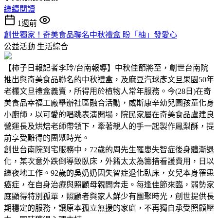
繼續閱讀
1週前
創世獨家！奇美食品聯名中秋禮盒 盼「柚」發愛心
公益活動
生活綜合
【柿子日報記者李玲/台南報導】中秋佳節將至，創世台南院
推出與奇美食品聯名的中秋禮盒，及麻豆汽球彥文旦果園50年
老欉文旦禮盒義賣，所得用於植物人常年服務。今(28日)在奇
美食品幸福工廠舉辦社區融合活動，威斯康辛幼兒園孩童化身
小廚師，以可愛的唱跳表演開場，院民家屬在奇美食品盧建良
營運長及烘焙老師帶領下，牽著親人的手一起製作鳳梨酥，提
前享受難得的團聚時光。
創世台南院到宅服務中，72歲的周先生罹患失智症後身體漸退
化，某次意外跌倒導致臥床，外籍太太為籌措看護費用，日以
繼夜地工作。92歲的吳奶奶因失智症退化臥床，女兒本身罹患
癌症，在自身治療與照顧母親間奔走。每逢佳節來臨，弱勢家
庭顯得特別孤單，照顧者與家人鮮少有團聚時光，創世提供長
期穩定的服務，讓原本孤立無援的家庭，不再獨自承受照顧壓