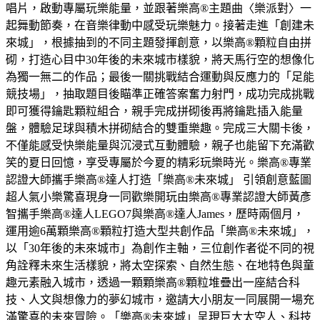
唱片，啟動專屬玩樂能量，並跟著樂高®主題曲〈樂派對〉一
起舞動節奏，在音樂律動中感受玩樂魅力。接著走進「創建未
來城」，根據抽到的不同主題發揮創意，以樂高®顆粒自由拼
砌，打造心目中30年後的未來城市樣貌，將天馬行空的想像化
為獨一無二的作品；最後一關挑戰結合運動與反應力的「足能
競技場」，抽取題目後瞄準正確答案奮力射門，成功完成挑戰
即可獲得鑰匙顆粒組合，親手完成拼砌後再將鑰匙插入能量
盤，體驗足球與積木拼砌結合的雙重樂趣。完成三大關卡後，
不僅能感受快樂能量與沉浸式互動體驗，親子也能留下充滿歡
笑的夏日回憶，享受專屬於今夏的精彩玩樂時光。樂高®專業
認證大師攜手樂高®達人打造「樂高®未來城」 引領創意藍圖
超人氣小樂驚喜現身一同歡樂開玩由樂高®專業認證大師黃彥
智攜手樂高®達人LEGO7與樂高®達人James，歷時兩個月，
運用逾6萬顆樂高®顆粒打造大型共創作品「樂高®未來城」，
以「30年後的未來城市」為創作主軸，三位創作者從不同的視
角詮釋未來生活樣貌，將太空探索、自然生態、在地特色與童
趣元素融入城市，透過一顆顆樂高®顆粒堆疊出一座結合科
技、人文與想像力的夢幻城市，邀請大小朋友一同展開一場充
滿驚喜的未來冒險。「樂高®未來城」呈現巨大太空人、科技