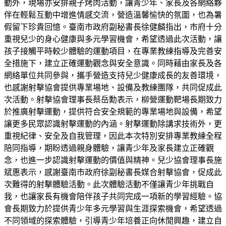
動外，現場亦安排親子烤肉活動，讓青少年、家長及各網絡夥
伴在輕鬆互動中增進情感交流，營造溫馨愉快的氛圍，也為暑
假留下珍貴回憶。臺南市政府副秘書長徐健麟指出，市府十分
重視兒少的身心健康與多元學習機會，希望透過此次活動，讓
孩子接觸平時較少體驗的運動項目，在專業教練指導及完善安
全措施下，建立正確運動觀念與安全意識。同時藉由家長及各
網絡單位共同參與，攜手營造支持兒少健康成長的友善環境，
也感謝射擊協會提供專業場地、設備及教練團隊，共同促成此
次活動。射擊協會理事長蔡岳勳表示，柳營運動靶場長期致力
於推廣射擊運動，提供符合安全規範的專業場地與設備，希望
讓更多民眾認識射擊運動的內涵。射擊運動除講求技術外，更
重視紀律、安全及自我管理，因此本次特別安排專業教練全程
陪同指導，期盼透過親身體驗，讓青少年及家長建立正確觀
念，也進一步認識射擊運動的價值與精神。兒少協會理事長施
斌惠表示，感謝臺南市政府徐副秘書長媒合射擊協會，促成此
次難得的射擊體驗活動。此次體驗活動不僅讓青少年挑戰自
我，也讓家長有機會陪伴孩子共同完成一項新的學習經驗。協
會長期致力於提供青少年多元學習與生涯探索機會，希望透過
不同領域的探索體驗，引導青少年培養正向休閒興趣，建立自