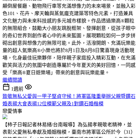
顛倒屋餐廳、動物飛行車等充滿想像力的未來場景，並融入彩
色101、花卉、摩天輪與蒸氣龐克建築等特色元素，打造兼具
文化魅力與未來科技感的多元城市樣貌。作品透過樂高®顆粒
的無限組合，鼓勵大小朋友跳脫框架、發揮創意，從孩子眼中
的奇幻世界到創作者心中的未來藍圖，展現顆粒如何一步步拼
砌出創意與想像力的無限可能。此外，活潑開朗、充滿玩樂能
量的超人氣樂高®小樂也將於8月1日及8月8日驚喜現身活動現
場，化身最佳玩樂夥伴，陪伴親子家庭投入精彩互動，在充滿
歡笑與活力的氛圍中創造專屬於今年夏天的美好回憶，一同感
受「樂高®夏日遊樂場」帶來的創意與玩樂能量。
繼續閱讀
1週前
致敬無私父愛與一甲子堅貞守候！將軍區隆重舉辦父親暨鑽石
婚表揚大會表揚12位模範父親及1對鑽石婚楷模
戀愛情事
【柿子日報記者林易緒/台南報導】為弘揚孝親敬老精神，並
表彰父愛無私奉獻及婚姻楷模，臺南市將軍區公所於今（31）