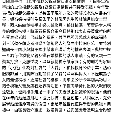
日隆重舉行「115年模範父親暨鑽石婚表揚活動」，由各里推
舉出的12位模範父親及1對鑽石婚楷模共同接受表揚。今年受
表揚的模範父親中，以將軍里現年87歲的黃靜義老先生最為年
長；鑽石婚楷模則為長榮里的林武男先生與林陳月桃女士榮
獲，兩人結縭並攜手走過60載歲月，鶼鰈情深，著實是令人稱
羨的婚姻楷模。將軍區長張介軍今日特別代表市長黃偉哲向所
有受表揚者獻上最誠摯的祝福，共同見證溫馨感人的幸福時
刻。活動在薩克斯風樂團悠揚動人的樂曲中拉開序幕，並特別
邀請長平國小與將軍國小帶來充滿活力的精彩表演。典禮中逐
一介紹每位模範父親及鑽石婚楷模的感人事蹟，有的父親一生
勤奮打拚、克服逆境，以堅毅精神守護家庭；有的則將對家庭
的「小愛」化為對社會的「大愛」，積極投身公益事業、熱心
服務鄰里，用實際行動詮釋了父愛的深沉與偉大，不僅成為子
女的最佳榜樣，更是社會的楷模。將軍區公所今年別具巧思，
結合模範父親及鑽石婚表揚活動，不僅向辛勞付出的父親們表
達敬意，也向攜手走過一甲子的夫妻獻上最誠摯的祝福。他們
在60年的婚姻歲月裡，彼此扶持、相互包容、共同成長，充分
展現婚姻難能可貴的價值，更是年輕世代值得學習的典範。典
禮中，由區長張介軍逐一致贈賀匾，並與獲獎者及親友合影留