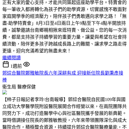
正有大家的愛心支持，才能共同築起這座助學平台。特賣會的
每一筆收入都將轉化為孩子們的助學資源，切實感愧不敢面對
家庭開學季的經濟壓力，陪伴孩子們勇敢邁向求學之路！「無
盡-助學特賣會」8月3日至4日兩日上午9點至下午4點半開放持
續，誠摯邀請台南鄉親相揪來逛特賣、做公益。您的每一次消
費，都是支持孩子持續學習的重要力量，讓愛與希望在社會持
續流動，陪伴更多孩子跨越成長路上的難關、讓求學之路走得
更遠，迎向充滿希望的無盡未來！
繼續閱讀
1週前
郭綜合醫院鄭雅敏院長六年深耕有成 迎接新任院長劉秉彥接
棒
衛生局
醫療保健
【柿子日報記者李玲/台南報導】郭綜合醫院自民國109年與國
立成功大學醫學院附設醫院展開合作經營以來，在兩院團隊共
同努力下，成功打造醫學中心與社區醫院攜手發展的新典範。
當時借調接任院長的鄭雅敏教授，六年來帶領團隊深化與成大
醫院合作，積極整合資源，持續提升郭綜合醫院醫療量能，不