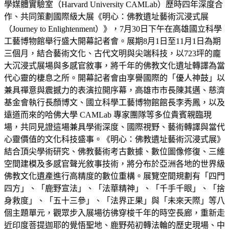
學媒體實驗室（Harvard University CAMLab）歷時四年深度合
作、共同策劃國際級大展《明心：佛教遺址藝術沉浸式展
（Journey to Enlightenment）》，7月30日下午在高雄國立科學
工藝博物館舉行盛大開幕記者會。展期8月1日至11月1日為期
三個月，結合藝術文化、古代文明與尖端科技，以723坪的龐
大沉浸式展場與多感官敘事，將千年的佛教文化遺址轉譯為當
代心靈的棲息之所。開幕記者會由享譽國際的「優人神鼓」以
兼具禪意與震撼力的表演拉開序幕，高雄市市長陳其邁、慈濟
基金會執行長顏博文、國立科學工藝博物館館長李秀鳳，以及
遠道而來的哈佛大學 CAMLab 專家團隊等多位貴賓親臨現
場，共同見證這場兼具學術深度、國際視野、藝術轉譯與當代
心靈價值的文化科技盛事。《明心：佛教遺址藝術沉浸式展》
結合頂尖學術研究、佛教藝術考古數據、數位圖像修復、三維
空間建模及多感官聲光敘事技術，將分布於亞洲各地的世界級
佛教文化遺產進行高精度的數位重構。展覽空間規劃有「四門
四方」、「鹿野宣法」、「法華精神」、「千手千眼」、「捨
身救度」、「五十三參」、「法界正果」與「未來天際」等八
個主題單元，觀眾步入展場彷彿穿梭千年的時空長廊，重新走
近印度菩提迦耶的覺悟聖地、鹿野苑初轉法輪的歷史現場、中