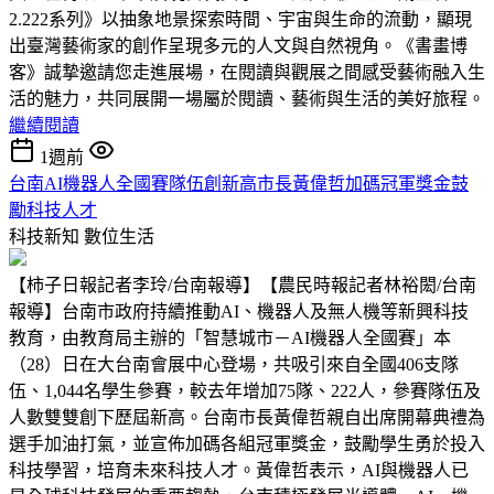
2.222系列》以抽象地景探索時間、宇宙與生命的流動，顯現
出臺灣藝術家的創作呈現多元的人文與自然視角。《書畫博
客》誠摯邀請您走進展場，在閱讀與觀展之間感受藝術融入生
活的魅力，共同展開一場屬於閱讀、藝術與生活的美好旅程。
繼續閱讀
1週前
台南AI機器人全國賽隊伍創新高市長黃偉哲加碼冠軍獎金鼓
勵科技人才
科技新知
數位生活
【柿子日報記者李玲/台南報導】【農民時報記者林裕閎/台南
報導】台南市政府持續推動AI、機器人及無人機等新興科技
教育，由教育局主辦的「智慧城市－AI機器人全國賽」本
（28）日在大台南會展中心登場，共吸引來自全國406支隊
伍、1,044名學生參賽，較去年增加75隊、222人，參賽隊伍及
人數雙雙創下歷屆新高。台南市長黃偉哲親自出席開幕典禮為
選手加油打氣，並宣佈加碼各組冠軍獎金，鼓勵學生勇於投入
科技學習，培育未來科技人才。黃偉哲表示，AI與機器人已