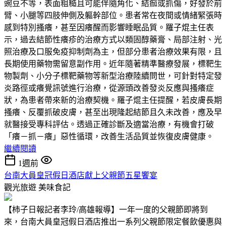
豌豆不等，表面粗糙且可能伴隨角化、結痂或抓傷，好發於前
臂、小腿等四肢伸側及軀幹部位。患者常在夜間或情緒緊張時
感到特別搔癢，甚至因癢醒而影響睡眠品質。羅子焜主任表
示，過去結節性癢疹的治療方式以類固醇藥膏、局部注射、光
照治療及口服免疫抑制劑為主，但部分患者治療效果有限，且
長期使用藥物需留意副作用。近年隨著精準醫療發展，標靶生
物製劑、小分子標靶藥物等新型治療陸續問世，可針對特定發
炎路徑或癢覺訊號進行治療，從源頭改善發炎反應與搔癢症
狀，為患者帶來新的治療契機。羅子焜主任提醒，若皮膚長期
搔癢、反覆抓破皮膚，甚至出現隆起結節且久未改善，應及早
就醫接受專科評估。透過正確診斷及適當治療，有機會打破
「癢－抓－癢」惡性循環，改善生活品質並恢復皮膚健康。
繼續閱讀
1週前
台南大員皇冠假日酒店獻上父親節五星饗宴
觀光旅遊
美味食記
【柿子日報記者李玲/高雄報導】一年一度的父親節即將到
來，台南大員皇冠假日酒店推出一系列父親節限定餐飲優惠與