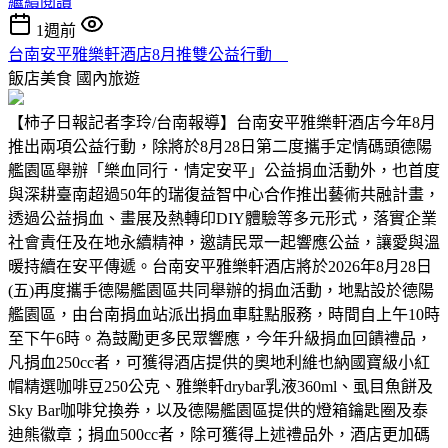
繼續閱讀
1週前
台南安平雅樂軒酒店8月推雙公益行動
飯店美食
國內旅遊
【柿子日報記者李玲/台南報導】台南安平雅樂軒酒店今年8月
推出兩項公益行動，除將於8月28日第二度攜手定情碼頭德陽
艦園區舉辦「樂血同行．情定安平」公益捐血活動外，也首度
與深耕臺南超過50年的瑞復益智中心合作推出藝術共融計畫，
透過公益捐血、畫展及熱轉印DIY體驗等多元形式，落實企業
社會責任及在地永續精神，邀請民眾一起響應公益，讓愛與溫
暖持續在安平傳遞。台南安平雅樂軒酒店將於2026年8月28日
(五)再度攜手德陽艦園區共同舉辦的捐血活動，地點設於德陽
艦園區，由台南捐血站派出捐血車駐點服務，時間自上午10時
至下午6時。為鼓勵更多民眾響應，今年升級捐血回饋禮品，
凡捐血250cc者，可獲得酒店提供的奧地利維也納國寶級小紅
帽精選咖啡豆250公克、雅樂軒drybar乳液360ml、虱目魚餅及
Sky Bar咖啡兌換券，以及德陽艦園區提供的燈箱鑰匙圈及泰
迪熊徽章；捐血500cc者，除可獲得上述禮品外，酒店更加碼