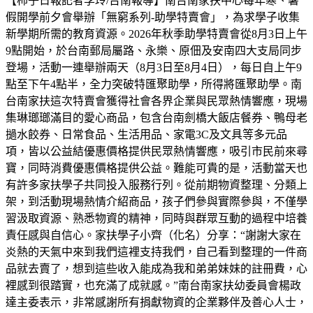
【柿子日報記者李玲/台南報導】南台南家扶中心每年寒、暑
假開學前夕會舉辦「無窮系列-助學特賣會」，為求學子收集
新學期所需的教育資源。2026年秋季助學特賣會從8月3日上午
9點開始，於台南郵局屬路、永樂、原佃及安南四大支局同步
登場，活動一連舉辦兩天（8月3日至8月4日），每日自上午9
點至下午4點半，全力突破特匯聚助學，所得將匯聚助學。南
台南家扶這次特賣會獲得社會各界企業與民眾熱情響應，現場
集琳瑯瑯滿目的愛心商品，包含台南劍橋大飯店餐券、鴨母老
撾水餃券、日常食品、生活用品、家電3C及文具等多元品
項，皆以公益結優惠價格提供民眾熱情響應，吸引市民前來尋
寶，同時消費優惠價格提供公益。難能可貴的是，活動當天也
有許多家扶學子共同投入服務行列。從前期物資整理、分類上
架，到活動現場熱情介紹商品，孩子們參與實際參與，不僅學
習汲取資源、熟悉物資的精神，同時與群眾互動的過程中培養
責任感與自信心。家扶學子小齊（化名）分享：“謝謝大家在
炎熱的天氣中來到我們這裡支持我們，自己看到整理的一件商
品就去賣了，想到這些收入能成為我和弟弟妹妹的註冊費，心
裡感到很踏實，也充滿了成就感。”南台南家扶幼委員會楊政
達主委表示，非常感謝所有捐獻物資的企業夥伴及善心人士，