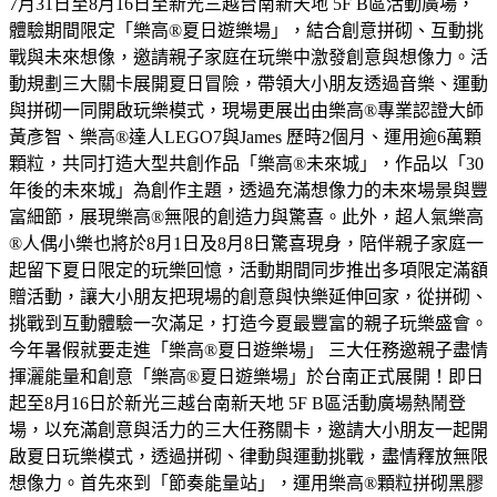
7月31日至8月16日至新光三越台南新天地 5F B區活動廣場，
體驗期間限定「樂高®夏日遊樂場」，結合創意拼砌、互動挑
戰與未來想像，邀請親子家庭在玩樂中激發創意與想像力。活
動規劃三大關卡展開夏日冒險，帶領大小朋友透過音樂、運動
與拼砌一同開啟玩樂模式，現場更展出由樂高®專業認證大師
黃彥智、樂高®達人LEGO7與James 歷時2個月、運用逾6萬顆
顆粒，共同打造大型共創作品「樂高®未來城」，作品以「30
年後的未來城」為創作主題，透過充滿想像力的未來場景與豐
富細節，展現樂高®無限的創造力與驚喜。此外，超人氣樂高
®人偶小樂也將於8月1日及8月8日驚喜現身，陪伴親子家庭一
起留下夏日限定的玩樂回憶，活動期間同步推出多項限定滿額
贈活動，讓大小朋友把現場的創意與快樂延伸回家，從拼砌、
挑戰到互動體驗一次滿足，打造今夏最豐富的親子玩樂盛會。
今年暑假就要走進「樂高®夏日遊樂場」 三大任務邀親子盡情
揮灑能量和創意「樂高®夏日遊樂場」於台南正式展開！即日
起至8月16日於新光三越台南新天地 5F B區活動廣場熱鬧登
場，以充滿創意與活力的三大任務關卡，邀請大小朋友一起開
啟夏日玩樂模式，透過拼砌、律動與運動挑戰，盡情釋放無限
想像力。首先來到「節奏能量站」，運用樂高®顆粒拼砌黑膠