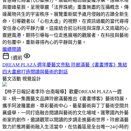
智慧轉化為當代心靈解方。展區終點透過婆羅浮屠、應縣木塔
與靈峰星辰，呈現華嚴「法界珠網」重重無盡的互攝概念，傳
達萬物共生的宇宙秩序。展覽重新賦予歲月侵蝕的古蹟全新生
命，引導觀者以「心包太虛」的視野，在資訊過載的當代尋得
安住身心的平靜力量。這座結合前沿科技與深厚人文底蘊的心
靈避風港，期待引導每一位走進展場的觀展者，在科技與藝術
的包覆中，重新尋得內心的平靜與力量。
繼續閱讀
1週前
DREAM PLAZA 週年慶藝文亮點 玲廊滿藝《書畫博客》集結
四大畫廊打造閱讀與藝術的對話
藝文活動
視覺設計
【柿子日報記者李玲/台南報導】歡慶DREAM PLAZA一週
年，統一集團藝文品牌玲廊滿藝推出《書畫博客》藝術特展，
攜手阿波羅畫廊、尊彩藝術中心、藝星藝術與丁丁藝術空間共
襄盛舉，一同打造融合閱讀與藝術的文化場域。匯聚國內外藝
術家的創作，邀請觀眾以閱讀的步調走進藝術世界。玲廊滿藝
致力於推將藝術融入生活當中，在信義區是全台唯一24小時的