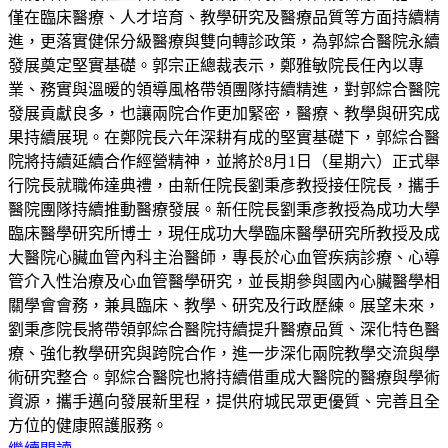
僅在臨床醫療、人才培育、教學研究及醫療品質等方面持續精
進，更落實健保分級醫療與雙向轉診政策，為郭綜合醫院永續
發展奠定堅實基礎。郭宗正總裁表示，鄭雅敏院長任內以專
業、務實與溫暖的領導風格帶領團隊持續精進，對郭綜合醫院
發展貢獻良多，也讓兩院合作更加緊密，醫療、教學與研究成
果持續展現。在鄭院長六年深耕有成的堅實基礎下，郭綜合醫
院將持續延續合作經營精神，並將於8月1日（星期六）正式舉
行院長就職佈達典禮，由新任院長劉秉彥教授接任院長，攜手
醫院團隊持續推動醫療發展。新任院長劉秉彥教授為成功大學
臨床醫學研究所博士，現任成功大學臨床醫學研究所教授及成
大醫院心臟血管內科主治醫師，專長於心血管疾病診療、心導
管介入性治療及心血管醫學研究，並長期參與國內心臟醫學相
關學會會務，兼具臨床、教學、研究及行政歷練。展望未來，
劉秉彥院長將帶領郭綜合醫院持續提升醫療品質、深化特色醫
療、強化教學研究與跨院合作，進一步深化兩院教學交流與學
術研究整合。郭綜合醫院也將持續借重成大醫院的醫療與學術
資源，攜手邁向發展新里程，提供府城民眾更優質、完善且全
方位的健康照護服務。