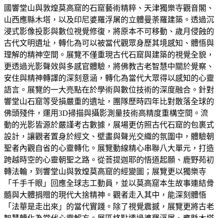
國響堂山與敦煌莫高窟的石窟藝術精粹、天津獨樂寺觀音閣、
山西應縣木塔，以及印尼婆羅浮屠的立體曼荼羅建築。透過沉
浸式影像投影與數位視覺修復，將原本不可移動、歲月侵蝕的
古代文明遺址，轉化為可以被當代觀眾身歷其境感知、體悟與
理解的精神空間。展覽不僅重現古代石窟與建築的視覺全貌，
更透過光影聲效與多感官體驗，將佛教古老智慧中關於覺察、
安住與精神轉譯的深刻意涵，轉化為當代大眾得以感知的心靈
語言。展覽的一大亮點在於學術與數位技術的深度融合。針對
響堂山石窟等受損嚴重的遺址，團隊歷時四年比對散落全球的
佛頭殘件，運用3D掃描與攝影測量技術高精度重構空間。流
動的光影皆源於嚴謹考古數據，展場更仿照古代石窟的包裹式
設計，讓觀者置身於經文、壁畫與聲光交織的氛圍中，體驗朝
聖者內觀自省的心靈轉化。展覽動線精心串聯八大單元，打造
跨越時空的心靈朝聖之路。從菩提迦耶的悟道起願、鹿野苑初
轉法輪，到響堂山與敦煌莫高窟的經變圖；展覽更以獨樂寺
「千手千眼」回應全球志工動員，並以莫高窟本生故事連結骨
髓與大體捐贈的現代大捨精神。觀者走入其中，能深刻體悟
「法華是走出來」的當代實踐。除了視覺震撼，展覽更將古老