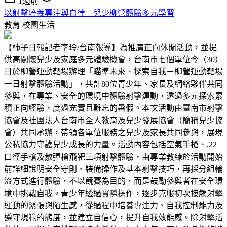
1週前
以射擊培養專注與自律 兒少柳營體驗多元學習
教育
校園生活
【柿子日報記者李玲/台南報導】為推廣正向休閒活動，並提
供高關懷兒少及家庭多元體驗機會，台南市七個單位今（30）
日於柳營運動靶場辦理「瞄準未來、探索自我－柳營運動靶場
一日射擊體驗活動」，共計80位青少年、家長及網絡夥伴共同
參與，在專業、安全的環境中體驗射擊運動，透過多元探索累
積正向經驗，度過充實且難忘的暑假。本次活動由臺南市射擊
協會及社團法人台南市全人教育及兒少發展協會（簡稱兒少協
會）共同承辦，帶領各單位服務之兒少及家長共同參與，展現
公私協力守護兒少成長的力量。活動內容包括空氣手槍、.22
口徑手槍及散彈槍飛靶三項射擊體驗，由專業教練於活動開始
前詳細說明安全守則、裝備操作及基本射擊技巧，再採分組輪
流方式進行體驗，不以競賽為目的，而是鼓勵參與者在安全環
境中挑戰自我。青少年透過實際操作，逐步克服初次接觸射擊
運動的緊張與陌生感，從過程中培養專注力、自我控制能力及
遵守規範的態度，並建立自信心，提升自我效能感。除射擊活