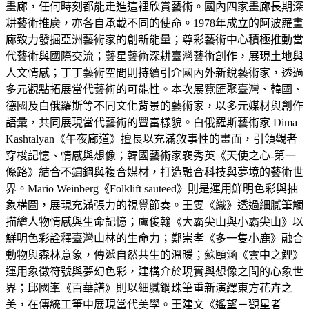
畫廊，任何時刻都能走進這裡欣賞藝術。國內四家畫廊長期深
耕藝術推廣，亦各自承載不同的使命。1978年成立的阿波羅畫
廊致力發掘亞洲藝術家的創新能量；尊彩藝術中心積極推動當
代藝術與國際交流；藝星藝術深耕臺灣藝術創作，展現土地與
人文情感；丁丁藝術空間則持續引介國內外新銳藝術家，透過
多元觀點拓展當代藝術的可能性。本次展覽匯聚臺灣、韓國、
德國及白俄羅斯等不同文化背景的藝術家，以多元媒材與創作
語彙，共同展現當代藝術的豐富樣貌。白俄羅斯藝術家 Dima
Kashtalyan《午夜廊道》擅長以充滿敘事性的畫面，引領觀者
穿梭記憶、情感與想像；韓國藝術家裵秀英《天使之心-第一
條路》結合不鏽鋼與複合媒材，打造融合科技與夢境的藝術世
界。Mario Weinberg《Folklift sauteed》則是運用鮮明色彩與抽
象構圖，展現充滿張力的視覺節奏。王雯《織》透過細膩筆觸
描繪人物情感與生命記憶；盧俊翰《大霸尖山與小霸尖山》以
鮮明色彩詮釋臺灣山林的生命力；鄭崇孝《多一隻小鹿》融合
動物與森林意象，傳遞自然共生的溫暖；蘇頤涵《雲中之鯉》
運用象徵符號與夢幻色彩，建構介於現實與想像之間的心象世
界；邱國峯《百華譜》則以細膩鋼珠筆重新演繹東方花卉之
美，在傳統工筆中展現當代美學。王建文《遙望－觀星者