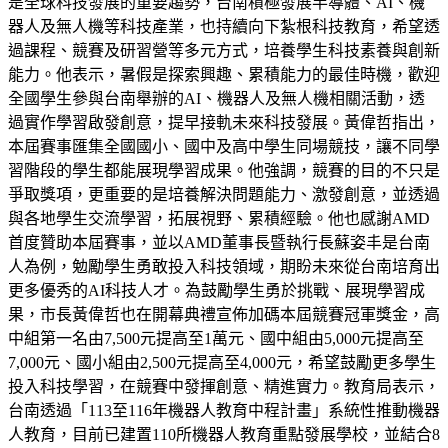
是全球科技發展的重要趨勢，台南積極發展半導體、AI、機
器人及無人機等科技產業，也持續向下紮根科技教育，希望透
過課程、競賽及研習營等多元方式，培養學生科技素養與創新
能力。他表示，暑假是探索興趣、累積能力的最佳時機，歡迎
全國學生參與台南舉辦的AI、機器人及無人機相關活動，透
過實作學習啟發創意，提早接軌未來科技發展。黃偉哲指出，
本屆賽事匯集全國國小、國中及高中學生同場競技，讓不同學
習階段的學生都能展現學習成果。他強調，競賽的目的不只是
爭取獎項，更重要的是培養解決問題能力、激發創意，並透過
與各地學生交流學習，拓展視野、累積經驗。他也感謝AMD
首度贊助本屆賽事，並以AMD董事長暨執行長蘇姿丰是台南
人為例，勉勵學生勇敢投入科技領域，期盼未來從台南培育出
更多優秀的AI科技人才。為鼓勵學生勇於挑戰、展現學習成
果，市長黃偉哲也在開幕典禮宣佈加碼本屆競賽冠軍獎金，高
中組第一名由7,500元提高至1萬元、國中組由5,000元提高至
7,000元、國小組由2,500元提高至4,000元，希望鼓勵更多學生
投入科技學習，在競賽中發揮創意、精進實力。教育局表示，
台南透過「113至116年機器人教育中程計畫」系統性推動機器
人教育，目前已建置110所機器人教育重點發展學校，並結合8