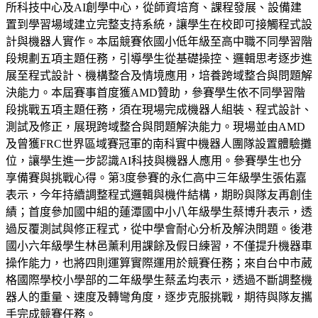
所科技中心及AI創學中心，從師資培育、課程發展、設備建
置到學習場域建立完整支持系統，讓學生在校即可接觸程式設
計與機器人實作。本屆競賽依國小低年級至高中職不同學習階
段規劃五項主題任務，引導學生從基礎操控、邏輯思考逐步進
展至程式設計、機構整合及情境應用，培養跨域整合與問題解
決能力。本屆賽事首度獲AMD贊助，參賽學生依不同學習階
段挑戰五項主題任務，須在現場完成機器人組裝、程式設計、
測試及修正，展現跨域整合與問題解決能力。現場並由AMD
及曾獲FRC世界區域賽冠軍的南科實中機器人團隊設置體驗攤
位，讓學生進一步認識AI科技與機器人應用。參賽學生也分
享備賽與挑戰心得。第3度參賽的永仁高中三年級學生張佑嘉
表示，今年持續調整程式邏輯與機件結構，期盼與隊友再創佳
績；首度參加國中組的蓮潭國中小八年級學生蔡博升表示，透
過反覆測試與修正程式，從中學會耐心分析及解決問題。後港
國小六年級學生林邑薰利用課餘及假日練習，不僅提升機器車
操作能力，也將四則運算實際運用於競賽任務；來自台中市葳
格國際學校小學部的二年級學生蔡孟均表示，透過不斷調整機
器人的重量、速度及轉彎角度，逐步克服挑戰，期待與隊友攜
手完成競賽任務。