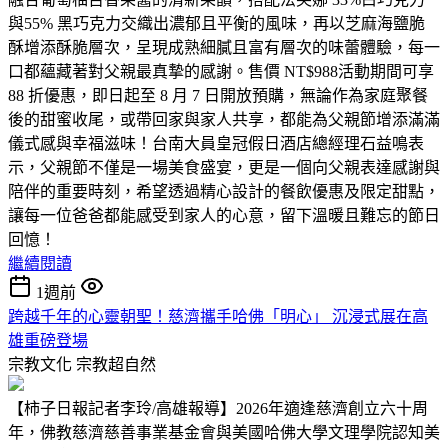
與55% 黑巧克力交織出濃郁且平衡的風味，再以芝麻海鹽脆
酥增添酥脆層次，呈現成熟細膩且富有層次的味蕾體驗，每一
口都蘊藏著對父親最真摯的感謝。售價 NT$988活動期間可享
88 折優惠，即日起至 8 月 7 日開放預購，無論作為家庭聚餐
後的甜蜜收尾，或帶回家與家人共享，都能為父親節增添滿滿
儀式感與幸福滋味！台南大員皇冠假日酒店總經理石益鳴表
示，父親節不僅是一場美食盛宴，更是一個向父親表達感謝與
陪伴的重要時刻，希望透過精心設計的餐飲優惠及限定甜點，
讓每一位爸爸都能感受到家人的心意，留下溫暖且難忘的節日
回憶！
繼續閱讀
1週前
跨越千年的心靈朝聖！慈濟攜手哈佛「明心」 沉浸式展在高
雄重磅登場
宗教文化
宗教超自然
【柿子日報記者李玲/高雄報導】2026年適逢慈濟創立六十周
年，佛教慈濟慈善事業基金會與美國哈佛大學文理學院認知美