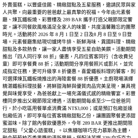
外賣蛋糕，以豐盛佳餚、精緻甜點及五星服務，邀請民眾與家
人共聚，向最重要的爸爸獻上最真摯的祝福。今年由元素餐
廳、煉瓦鐵板燒、彩豐樓及 289 BAR 攜手打造父親節限定饗
宴，讓不同餐飲風格滿足全家人的味蕾，共度溫馨難忘的團聚
時光。活動將於 2026 年 8 月 1 日至 2 日及8 月 8 日至 9 日登
場。元素餐廳集結現切爐烤牛排、新鮮海味、異國料理、精緻
甜點及多款熱食，讓一家人盡情享受五星自助美饌。活動期間
推出「四人同行享 88 折」優惠，凡四位賓客同行（含收費兒
童）即可享餐費 88 折；活動期間分享用餐照片或影片，並完
成指定任務，更可升級享 8 折優惠。喜愛鐵板料理的饕客，則
可選擇煉瓦鐵板燒推出的海陸套餐 88 折優惠。主廚現場演繹
精湛鐵板料理技藝，將鮮甜海鮮與優質肉品完美呈現，兼具視
覺與味覺享受，為爸爸獻上一場充滿儀式感的精緻饗宴。彩豐
樓同步推出父親節限定禮遇，活動期間每桌至少一位爸爸同
行，於小吃區用餐單桌消費滿 NT$3,000；或是預訂包廂並達
包廂低消，即可享每位賓客精緻甜點乙份，讓團圓聚餐更添甜
蜜滋味。除了館內餐飲優惠外，今年 289 BAR 更推出期間限
定甜點 「父愛心語蛋糕」。以焦糖咖啡巧克力慕斯為主體，
融合葡萄柚百香果醬的清新果韻，搭配法芙娜 33%白巧克力