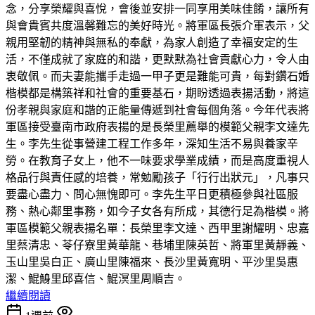
念，分享榮耀與喜悅，會後並安排一同享用美味佳餚，讓所有
與會貴賓共度溫馨難忘的美好時光。將軍區長張介軍表示，父
親用堅韌的精神與無私的奉獻，為家人創造了幸福安定的生
活，不僅成就了家庭的和諧，更默默為社會貢獻心力，令人由
衷敬佩。而夫妻能攜手走過一甲子更是難能可貴，每對鑽石婚
楷模都是構築祥和社會的重要基石，期盼透過表揚活動，將這
份孝親與家庭和諧的正能量傳遞到社會每個角落。今年代表將
軍區接受臺南市政府表揚的是長榮里薦舉的模範父親李文達先
生。李先生從事營建工程工作多年，深知生活不易與養家辛
勞。在教育子女上，他不一味要求學業成績，而是高度重視人
格品行與責任感的培養，常勉勵孩子「行行出狀元」，凡事只
要盡心盡力、問心無愧即可。李先生平日更積極參與社區服
務、熱心鄰里事務，如今子女各有所成，其德行足為楷模。將
軍區模範父親表揚名單：長榮里李文達、西甲里謝耀明、忠嘉
里蔡清忠、苓仔寮里黃華龍、巷埔里陳英哲、將軍里黃靜義、
玉山里吳白正、廣山里陳福來、長沙里黃寬明、平沙里吳惠
潔、鯤鯓里邱喜信、鯤溟里周順吉。
繼續閱讀