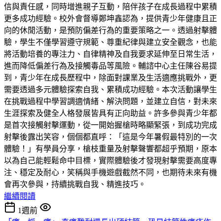
信與責任感，同時增進親子互動，陪伴孩子在成長過程中累積
更多成功經驗。校外會督導鄭坤鑫認為，提供青少年健康且正
向的休閒活動，是預防偏差行為的重要策略之一。透過射擊體
驗，學生不僅學習遵守規範、尊重紀律與建立安全觀念，也能
將活動培養的專注力、自律精神及自我要求延伸至日常生活，
進而降低偏差行為及接觸毒品等風險。輔諮中心主任陳谷易提
到，青少年在成長歷程中，除面對課業及生活適應挑戰外，更
需要透過多元體驗探索自我、累積成功經驗。本次活動讓學生
在挑戰過程中學習調適情緒、解決問題，並建立自信，對未來
生涯探索及健全人格發展皆具有正向助益。許多參與青少年都
是首次接觸射擊運動，從一開始握槍時略顯緊張，到成功完成
射擊後露出笑容，個個都直呼：「這是今年暑假最特別的一次
體驗！」有學員分享，槍枝重量及射擊聲響都超乎預期，原本
以為自己能輕鬆命中目標，實際體驗後才發現射擊需要高度專
注、穩定及耐心，笑稱與手機遊戲截然不同，也期待未來有機
會再次參與，持續挑戰自我、精進技巧。
繼續閱讀
1週前