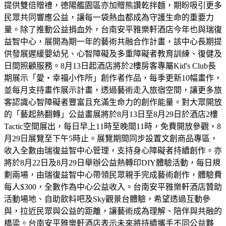
提供雙倍贈禮，德陽艦園區亦加贈熊讚乾拌麵，期盼吸引更多
民眾共同響應公益，讓每一袋熱血都成為守護生命的重要力
量。除了推動公益捐血外，台南安平雅樂軒酒店今年也與瑞復
益智中心，展開為期一年的藝術共融合作計畫，該中心長期提
供發展遲緩嬰幼兒、心智障礙及多重障礙者教育訓練、復健及
日間照顧服務。8月13日起酒店將於2樓房客專屬Kid's Club長
期展示「愛・幸福小作所」創作者作品，每季更新10幅畫作，
並每月支持畫作展示計畫，透過藝術走入旅宿空間，讓更多旅
客認識心智障礙者豐富且充滿生命力的創作能量。對大眾開放
的「藝起熱翻轉」公益畫展將於8月13日至8月29日於酒店2樓
Tactic空間展出，每日早上11時至晚間11時，免費開放參觀，8
月29日展覽至下午5時止。展覽期間同步設置文創商品專區，
收入全數由瑞復益智中心管理，支持身心障礙者持續創作。亦
將於8月22日及8月29日舉辦公益熱轉印DIY體驗活動，每日規
劃兩場，由瑞復益智中心帶領民眾親手完成藝術創作，體驗費
每人$300，全數作為中心公益收入。台南安平雅樂軒酒店贊助
活動場地、自助飲料吧及Sky觀景台體驗，希望透過互動參
與，拉近民眾與公益的距離，讓藝術成為理解、陪伴與共融的
橋梁。台南安平雅樂軒酒店表示未來將持續攜手不同公益夥