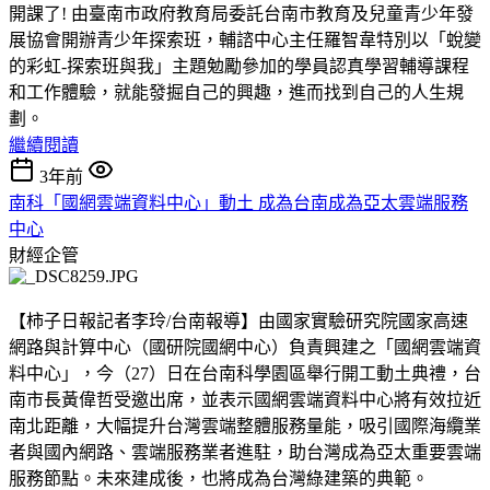
開課了! 由臺南市政府教育局委託台南市教育及兒童青少年發
展協會開辦青少年探索班，輔諮中心主任羅智韋特別以「蛻變
的彩虹-探索班與我」主題勉勵參加的學員認真學習輔導課程
和工作體驗，就能發掘自己的興趣，進而找到自己的人生規
劃。
繼續閱讀
3年前
南科「國網雲端資料中心」動土 成為台南成為亞太雲端服務
中心
財經企管
【柿子日報記者李玲/台南報導】由國家實驗研究院國家高速
網路與計算中心（國研院國網中心）負責興建之「國網雲端資
料中心」，今（27）日在台南科學園區舉行開工動土典禮，台
南市長黃偉哲受邀出席，並表示國網雲端資料中心將有效拉近
南北距離，大幅提升台灣雲端整體服務量能，吸引國際海纜業
者與國內網路、雲端服務業者進駐，助台灣成為亞太重要雲端
服務節點。未來建成後，也將成為台灣綠建築的典範。