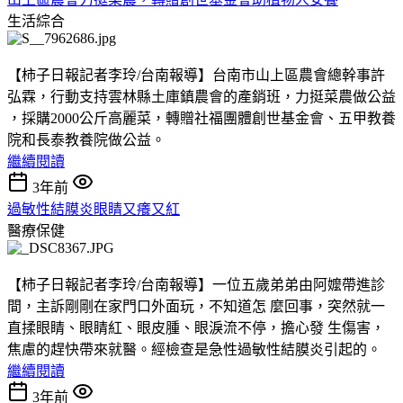
生活綜合
【柿子日報記者李玲/台南報導】台南市山上區農會總幹事許
弘霖，行動支持雲林縣土庫鎮農會的產銷班，力挺菜農做公益
，採購2000公斤高麗菜，轉贈社福團體創世基金會、五甲教養
院和長泰教養院做公益。
繼續閱讀
3年前
過敏性結膜炎眼睛又癢又紅
醫療保健
【柿子日報記者李玲/台南報導】一位五歲弟弟由阿嬤帶進診
間，主訴剛剛在家門口外面玩，不知道怎 麼回事，突然就一
直揉眼睛、眼睛紅、眼皮腫、眼淚流不停，擔心發 生傷害，
焦慮的趕快帶來就醫。經檢查是急性過敏性結膜炎引起的。
繼續閱讀
3年前