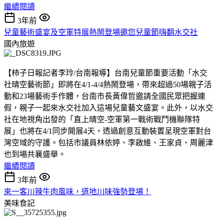
繼續閱讀
3年前
兒童藝術盛宴及空軍特展熱鬧登場邀您兒童節嗨翻水交社
國內旅遊
【柿子日報記者李玲/台南報導】台南兒童節重要活動「水交
社晴空藝術節」即將在4/1-4/4熱鬧登場，帶來超過50場親子活
動和23場藝術手作體，台南市長黃偉哲邀請全國民眾把握連
假，親子一起來水交社加入這場兒童藝文盛宴。此外，以水交
社在地視角出發的「直上晴空-空軍第一戰術戰鬥機聯隊特
展」也將在4/1同步開展4天，透過創意互動裝置呈現空軍對台
灣空域的守護。包括市議員林依婷、李啟維、王家貞、周麗津
也到場共襄盛舉。
繼續閱讀
3年前
來一客川辣牛肉風味，道地川味強勢登場！
美味食記