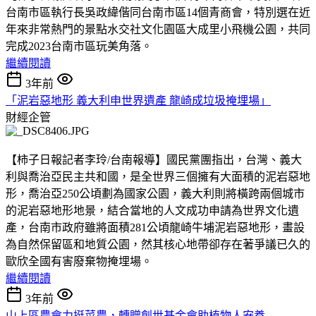
台南市區執行長吳政緯偕同台南市區14個青商會，特別選在近
年來非常熱門的景點水交社文化園區大成里小飛機公園，共同
完成2023台南市區玩美角落。
繼續閱讀
3年前
「泥岩惡地形 義大利申世界遺產 龍崎成垃圾掩埋場」
財經企管
【柿子日報記者李玲/台南報導】國民黨團指出，台灣、義大
利與喬治亞民主共和國，是全世界三個擁有大面積的泥岩惡地
形，喬治亞250公頃劃為國家公園，義大利則將橫跨兩個城市
的泥岩惡地形地景，結合當地的人文成功申請為世界文化遺
產，台南市政府雖將面積281公頃龍崎牛埔泥岩惡地形，畫設
為自然保留區和地質公園，然其核心地帶卻存在著爭議已久的
歐欣全國有害廢棄物掩埋場。
繼續閱讀
3年前
山上區農會力挺菜農，轉贈創世基金會助植物人安養