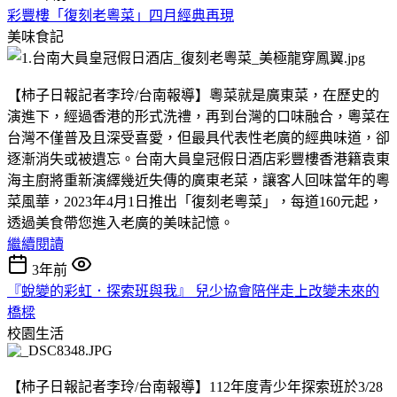
彩豐樓「復刻老粵菜」四月經典再現
美味食記
【柿子日報記者李玲/台南報導】粵菜就是廣東菜，在歷史的
演進下，經過香港的形式洗禮，再到台灣的口味融合，粵菜在
台灣不僅普及且深受喜愛，但最具代表性老廣的經典味道，卻
逐漸消失或被遺忘。台南大員皇冠假日酒店彩豐樓香港籍袁東
海主廚將重新演繹幾近失傳的廣東老菜，讓客人回味當年的粵
菜風華，2023年4月1日推出「復刻老粵菜」，每道160元起，
透過美食帶您進入老廣的美味記憶。
繼續閱讀
3年前
『蛻變的彩虹．探索班與我』 兒少協會陪伴走上改變未來的
橋樑
校園生活
【柿子日報記者李玲/台南報導】112年度青少年探索班於3/28