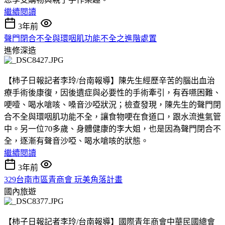
繼續閱讀
3年前
聲門閉合不全與環咽肌功能不全之進階處置
進修深造
【柿子日報記者李玲/台南報導】陳先生經歷辛苦的腦出血治
療手術後康復，因後遺症與必要性的手術牽引，有吞嚥困難、
哽噎、喝水嗆咳、嗓音沙啞狀況；檢查發現，陳先生的聲門閉
合不全與環咽肌功能不全，讓食物哽在食道口，跟水流進氣管
中。另一位70多歲、身體健康的李大姐，也是因為聲門閉合不
全，逐漸有聲音沙啞、喝水嗆咳的狀態。
繼續閱讀
3年前
329台南市區青商會 玩美角落計畫
國內旅遊
【柿子日報記者李玲/台南報導】國際青年商會中華民國總會