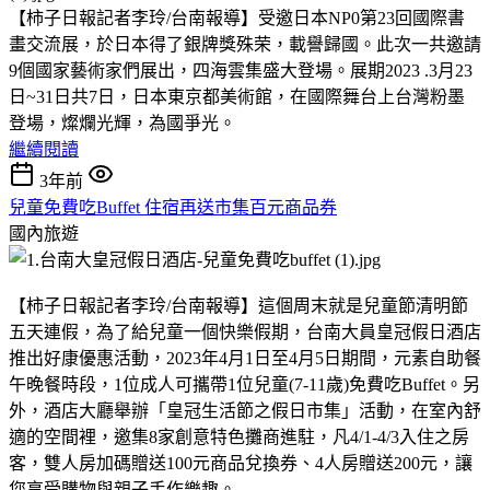
【柿子日報記者李玲/台南報導】受邀日本NP0第23回國際書
畫交流展，於日本得了銀牌獎殊荣，載譽歸國。此次一共邀請
9個國家藝術家們展出，四海雲集盛大登場。展期2023 .3月23
日~31日共7日，日本東京都美術館，在國際舞台上台灣粉墨
登場，燦爛光輝，為國爭光。
繼續閱讀
3年前
兒童免費吃Buffet 住宿再送市集百元商品券
國內旅遊
【柿子日報記者李玲/台南報導】這個周末就是兒童節清明節
五天連假，為了給兒童一個快樂假期，台南大員皇冠假日酒店
推出好康優惠活動，2023年4月1日至4月5日期間，元素自助餐
午晚餐時段，1位成人可攜帶1位兒童(7-11歲)免費吃Buffet。另
外，酒店大廳舉辦「皇冠生活節之假日市集」活動，在室內舒
適的空間裡，邀集8家創意特色攤商進駐，凡4/1-4/3入住之房
客，雙人房加碼贈送100元商品兌換券、4人房贈送200元，讓
您享受購物與親子手作樂趣。