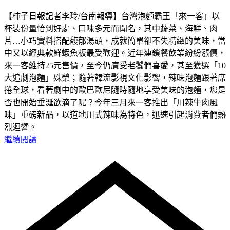
【柿子日報記者李玲/台南報導】台灣泡麵霸王「來一客」以
杯裝份量恰到好處、口味多元而聞名，其中蔬菜、海鮮、肉
片…小巧實料搭配馥郁湯頭，成就簡單卻不失精緻的美味，當
中又以經典款鮮蝦魚板最受歡迎。近年連鎖餐飲業紛紛漲價，
來一客維持25元售價，至今仍廣受老饕們喜愛，甚至獲選「10
大追劇泡麵」殊榮；隨著韓流影視文化影響，辣味泡麵跟著席
捲全球，看著劇中的歐巴歐尼隨時隨地享受美味的泡麵，您是
否也開始垂涎欲滴了呢？今年三月來一客推出「川辣牛肉風
味」重磅新品，以道地川式辣味為特色，迅速引起消費者們熱
烈迴響。
繼續閱讀