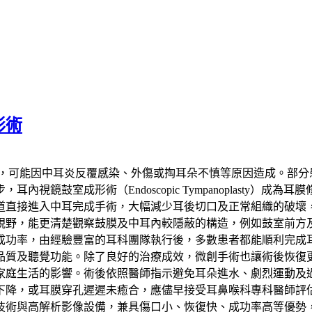
形術
病，可能因中耳炎反覆感染、外傷或掏耳朵不慎等原因造成。部分
視鏡鼓室成形術（Endoscopic Tympanoplasty）
道直接進入中耳完成手術，大幅減少耳後切口及正常組織的破壞
視野，能更清楚觀察鼓膜及中耳內較隱蔽的構造，例如鼓室前方
成功率，由經驗豐富的耳科團隊執行後，多數患者都能順利完成
品質及聽覺功能。除了良好的治療成效，微創手術也讓術後恢復
家庭生活的影響。術後依照醫師指示避免耳朵進水、劇烈運動及
下降，或耳膜穿孔遲遲未癒合，應儘早接受耳鼻喉科專科醫師評
技術與高解析影像設備，兼具傷口小、恢復快、成功率高等優勢