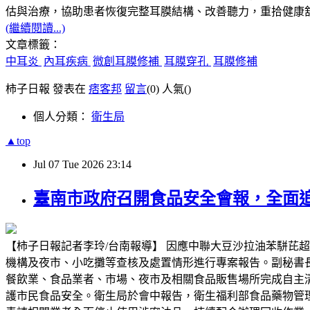
估與治療，協助患者恢復完整耳膜結構、改善聽力，重拾健康
(繼續閱讀...)
文章標籤：
中耳炎
內耳疾病
微創耳膜修補
耳膜穿孔
耳膜修補
柿子日報 發表在
痞客邦
留言
(0)
人氣(
)
個人分類：
衛生局
▲top
Jul
07
Tue
2026
23:14
臺南市政府召開食品安全會報，全面
【柿子日報記者李玲/台南報導】 因應中聯大豆沙拉油苯駢芘
機構及夜市、小吃攤等查核及處置情形進行專案報告。副秘書
餐飲業、食品業者、市場、夜市及相關食品販售場所完成自主
護市民食品安全。衛生局於會中報告，衛生福利部食品藥物管理署