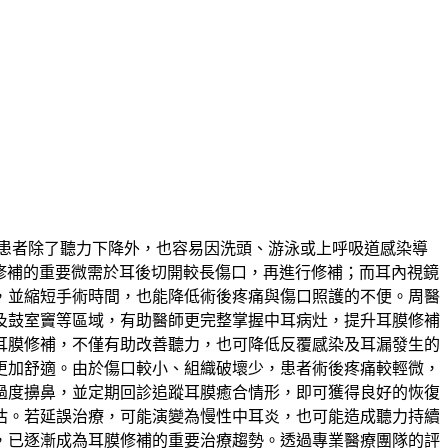
患者除了聽力下降外，也容易因洗頭、游泳或上呼吸道感染導
成為耳膜修補的重要微需於耳後切開較長傷口，再進行修補；而耳內視鏡
，並縮短手術時間，也能降低術後疼痛與傷口照護的不便。周醫
及鼓室竇等區域，有助醫師更完整掌握中耳病灶，提升耳膜修補
耳膜修補，不僅有助改善聽力，也可降低反覆感染及耳漏發生的
更加舒適。由於傷口較小、組織破壞少，患者術後疼痛較輕微，
過度擤鼻，並定期回診追蹤耳膜癒合情形，即可獲得良好的恢復
估。若延誤治療，可能演變為慢性中耳炎，也可能造成聽力持續
，已逐漸成為耳膜修補的重要治療趨勢。透過專業醫療團隊的評