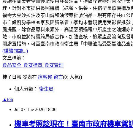
責請相關業者全面停止使用涉案油品，持續配合辦理回收作業。
理，針對本市提供長照機構（送餐、供餐、住宿型長照機構及產
福壽大豆沙拉油及泰山調和油涉案批號油品，現有庫存共81
市自設廚房學校99家及團膳業者16家均未發現使用受影響批
鳳提醒，除食品原料來源外，高溫烹調過程中所產生之油煙亦
險。市府並將持續跨局處合作，加強查核、追蹤產品流向及督
關處置措施，可至臺南市政府衛生局「中聯油脂受影響油品查詢與處置專區」查
(繼續閱讀...)
文章標籤：
食品安全
食安標章
食安管理
柿子日報 發表在
痞客邦
留言
(0)
人氣(
)
個人分類：
衛生局
▲top
Jul
07
Tue
2026
18:06
機車考照趁現在！臺南市政府機車駕訓補助