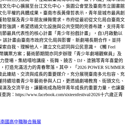
南文化中心擴展至台江文化中心、吳園公會堂及臺南市立圖書館
文化平權的具體成果。臺南市長黃偉哲表示，青年是城市最具創
蓬勃發展及青少年朋友練舞需求。市府從最初從文化局自臺南文
偉哲強調，希望透過文化設施與公共空間的完善布建，支持青年
術節最具代表性的核心計畫「青少年扮戲計畫」，自3月啟動以
een》。該計畫由臺南市政府文化局與影響．新劇場長期合作。並持
自我、理解他人，建立文化認同與公民意識。《觸 Feel
及文化幣購票方案；藝術節期間亦同步辦理「青少年劇場觀察員」及
力登場，集結嘻哈講座、街舞、饒舌、DJ、塗鴉等青年喜愛的
充滿活力的青春聚落。其中，「2026 POWER SUMMER
彼此連結、交流與成長的重要媒介，充分展現臺南多元包容、充
僅持續培養青少年藝術參與人口，更透過劇場教育、街頭文化、
展演及交流平台，讓藝術成為陪伴青年成長的重要力量，也讓臺
facebook.com/sixteenfestival/2026十六歲正青
ER臺南國高中職聯合舞展