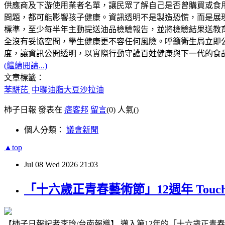
供應商及下游使用業者名單，讓民眾了解自己是否曾購買或食
問題，都可能影響孩子健康。資訊透明不是製造恐慌，而是展
標準，至少每半年主動提送油品檢驗報告，並將檢驗結果送教
全沒有妥協空間，學生健康更不容任何風險。呼籲衛生局立即
度，讓資訊公開透明，以實際行動守護百姓健康與下一代的食
(繼續閱讀...)
文章標籤：
苯駢芘
中聯油脂大豆沙拉油
柿子日報 發表在
痞客邦
留言
(0)
人氣(
)
個人分類：
議會新聞
▲top
Jul
08
Wed
2026
21:03
「十六歲正青春藝術節」12週年 To
【柿子日報記者李玲/台南報導】 邁入第12年的「十六歲正青春