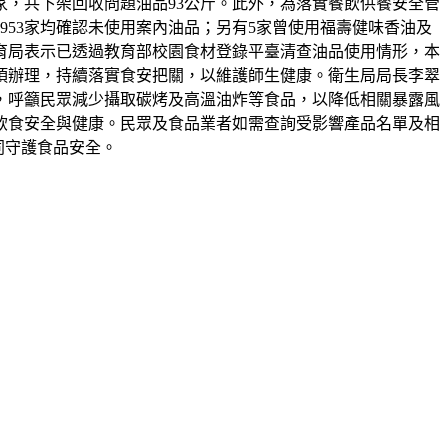
家，共下架回收問題油品93公斤。此外，為落實餐飲供餐安全管
953家均確認未使用案內油品；另有5家曾使用福壽健味香油及
育局表示已透過教育部校園食材登錄平臺清查油品使用情形，本
事項辦理，持續落實食安把關，以維護師生健康。衛生局局長李翠
，呼籲民眾減少攝取碳烤及高溫油炸等食品，以降低相關暴露風
飲食安全與健康。民眾及食品業者如需查詢受影響產品名單及相
，共同守護食品安全。