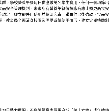
族群，學校營養午餐每日供應數萬名學生食用，任何一個環節出
食品安全管理機制，未來所有營養午餐得標廠商應比照更高食安
符規定，應立即停止使用並依法究責。議員們最後強調，食品安
販，教育局全面清查校園及團膳系統使用情形，建立定期檢驗制
至8月23日熱力展開，不僅延續臺南傳承府城「做十六歲」成年禮精