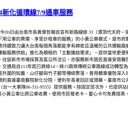
4新化循環線7/9通車服務
今(9)日由台南市長黃偉哲親自宣布新路線綠 33（潭頂代天府－
，「用公車的票價、享受計程車的服務」的小黃公車模式，是市府
，將持續致力讓大台南每個角落都能享有綿密且溫暖的公共運輸路
輸服務供給」進化為積極的「主動連結需求」，提供當地更便利
，往返新市市場採買及區公所洽公，亦服務新市居民直達安南醫
交通局自113年起已將綠14、綠15兩條傳統公車路線成功轉
行經外圍的知義、山仔腳與竹子腳等傳統聚落，善用轎車優勢深入
預約直達臺南醫院新化分院，便利年長者回診或領藥。臺南市公共
公司（台一大車隊06-331-9555）提供服務。除固定班次外，
。另小黃公車比照公車收費，使用市民敬老卡、愛心卡可免費搭乘