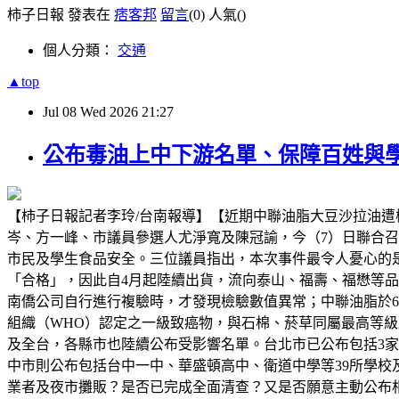
柿子日報 發表在
痞客邦
留言
(0)
人氣(
)
個人分類：
交通
▲top
Jul
08
Wed
2026
21:27
公布毒油上中下游名單、保障百姓與
【柿子日報記者李玲/台南報導】【近期中聯油脂大豆沙拉油
岑、方一峰、市議員參選人尤淨寬及陳冠諭，今（7）日聯合
市民及學生食品安全。三位議員指出，本次事件最令人憂心的
「合格」，因此自4月起陸續出貨，流向泰山、福壽、福懋等品牌
南僑公司自行進行複驗時，才發現檢驗數值異常；中聯油脂於6
組織（WHO）認定之一級致癌物，與石棉、菸草同屬最高等
及全台，各縣市也陸續公布受影響名單。台北市已公布包括3家幼
中市則公布包括台中一中、華盛頓高中、衛道中學等39所學校
業者及夜市攤販？是否已完成全面清查？又是否願意主動公布