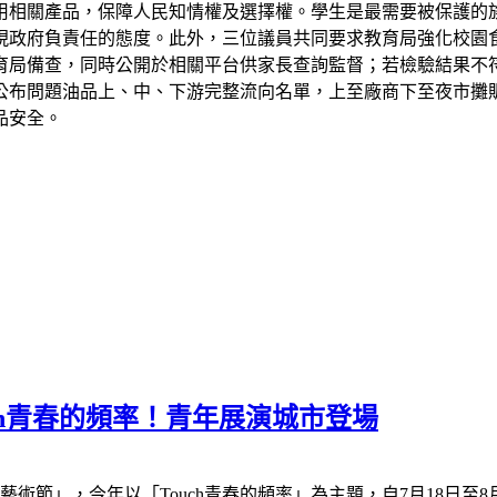
用相關產品，保障人民知情權及選擇權。學生是最需要被保護的
現政府負責任的態度。此外，三位議員共同要求教育局強化校園
育局備查，同時公開於相關平台供家長查詢監督；若檢驗結果不
公布問題油品上、中、下游完整流向名單，上至廠商下至夜市攤
品安全。
uch青春的頻率！青年展演城市登場
藝術節」，今年以「Touch青春的頻率」為主題，自7月18日