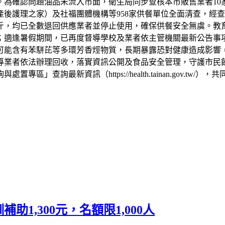
為確認問題油品未流入市面，衛生局同步查核本市販售業者10
後護理之家）及社福團體機構等958家供餐單位全面清查，經查
公斤，均已全數退回供應業者並停止使用，確保供餐安全無虞。教
號；適逢暑假期間，已再度督導學校及業者依主管機關最新公告
可能含有苯駢芘等多環芳香烴物質，長期暴露恐對健康造成影響
導業者依法辦理回收，落實資訊公開及食品安全管理，守護市民
詢最新資訊（https://health.tainan.gov.tw/）
1,300元，名額限1,000人