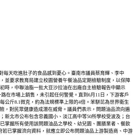
對每天吃進肚子的食品感到憂心。臺南市議員蔡育輝、李中
單，並要求教育局建立校園營養午餐油品定期檢驗制度，以保障
月初時，中聯油脂一批大豆沙拉油在出廠自主檢驗報告中顯示
一路在市場上銷售，未引起任何警覺。直到6月11日，下游客戶
公斤8.1微克，約為法規標準上限的4倍。苯駢芘為世界衛生
風險，對民眾健康造成潛在威脅。議員們表示，問題油品流向遍
響；新北市公布包含忠義國小、淡江高中等50所學校受波及；台
否已掌握所有使用該問題油品之學校、幼兒園、團膳業者、餐飲
府若已掌握流向資料，就應立即公布問題油品上游製造商、中游