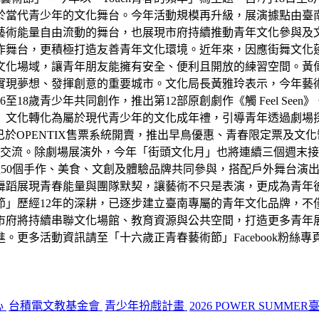
於當代青少年的文化舞台。今年活動規模再升級，展演據點由臺
藝術能量自由流動的舞台，也展現市府持續推動青年文化參與及
作舞台，更積極打造友善青年文化環境。近年來，因應街舞文化
文化場域，讓青年朋友能擁有安全、便利且開放的練習空間。黃
實現夢想、發揮創意的重要城市。文化局長黃雅玲表示，今年藝
至18歲青少年共同創作，推出第12部原創劇作《觸 Feel S
文化轉化為屬於現代青少年的文化成年禮，引導青年透過劇場探索
，目前已於OPENTIX售票系統開賣，推出早鳥優惠、青春限定票
術交流。除劇場展演外，今年「街頭文化月」也將連續三個週末接
0個手作、美食、文創及體驗品牌共同參與，搭配戶外舞台演出，打造
舞蹈展現青春能量與團隊默契，讓藝術不只是表演，更成為青年
節」歷經12年的深耕，已逐步建立臺南專屬的青年文化品牌，不
市府將持續串聯文化場館、教育資源與公共空間，打造更多青年
「十六歲正青春藝術節」Facebook粉絲專頁查詢：https://www.
心
台積電文教基金會
青少年扮戲計畫
2026 POWER SUMM