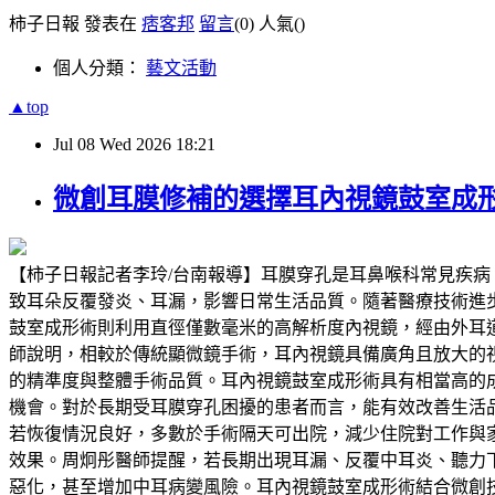
柿子日報 發表在
痞客邦
留言
(0)
人氣(
)
個人分類：
藝文活動
▲top
Jul
08
Wed
2026
18:21
微創耳膜修補的選擇耳內視鏡鼓室成
【柿子日報記者李玲/台南報導】耳膜穿孔是耳鼻喉科常見疾
致耳朵反覆發炎、耳漏，影響日常生活品質。隨著醫療技術進步，耳內
鼓室成形術則利用直徑僅數毫米的高解析度內視鏡，經由外耳
師說明，相較於傳統顯微鏡手術，耳內視鏡具備廣角且放大的
的精準度與整體手術品質。耳內視鏡鼓室成形術具有相當高的
機會。對於長期受耳膜穿孔困擾的患者而言，能有效改善生活
若恢復情況良好，多數於手術隔天可出院，減少住院對工作與
效果。周炯彤醫師提醒，若長期出現耳漏、反覆中耳炎、聽力
惡化，甚至增加中耳病變風險。耳內視鏡鼓室成形術結合微創