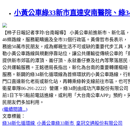
小黃公車綠33新市直達安南醫院、綠3
【柿子日報記者李玲/台南報導】 小黃公車前進新市、新化區，
46條路線，服務範疇遍及全市31個行政區。黃偉哲市長表示
務逾50萬市民朋友，成為鄉親生活不可或缺的重要代步工具
勒小黃公車路線與規劃停靠站位，讓公共運輸從傳統公車的「運
提供新市郊區的潭頂、崙仔頂、永就番仔寮及社內等聚落居民
公共運輸服務。王銘德局長指出，新化為台南的重要轉運樞紐，
服務。新闢的綠34新化循環線為首條環狀的小黃公車路線，
門口直達新化老街或新化站，再轉乘綠幹支線前往市區，也可
衛星車隊06-291-2222）營運，綠34則由成功汽車股份有限
前1日下午5點前電話進線，或利用「大台南公車APP」預約
民朋友們多加利用。
(繼續閱讀...)
文章標籤：
綠34新化循環線
小黃公車綠33新市
皇冠交通股份有限公司