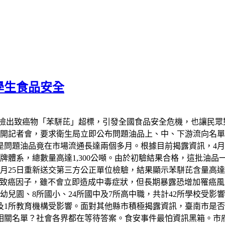
學生食品安全
遭檢出致癌物「苯駢芘」超標，引發全國食品安全危機，也讓民眾
召開記者會，要求衛生局立即公布問題油品上、中、下游流向名
是問題油品竟在市場流通長達兩個多月。根據目前揭露資訊，4
體系，總數量高達1,300公噸。由於初驗結果合格，這批油品
月25日重新送交第三方公正單位檢驗，結果顯示苯駢芘含量高達每
級致癌因子，雖不會立即造成中毒症狀，但長期暴露恐增加罹癌
兒園、8所國小、24所國中及7所高中職，共計42所學校受影
及1所教育機構受影響。面對其他縣市積極揭露資訊，臺南市是
相關名單？社會各界都在等待答案。食安事件最怕資訊黑箱。市