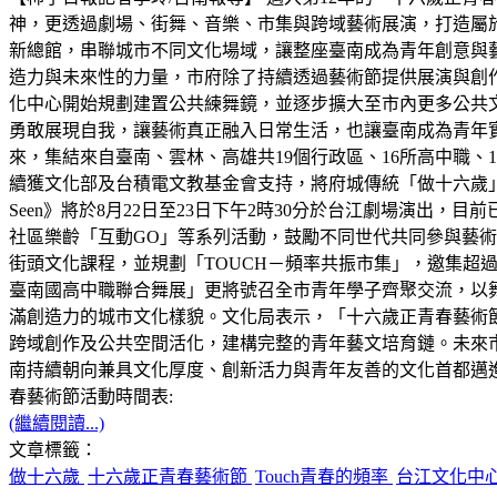
神，更透過劇場、街舞、音樂、市集與跨域藝術展演，打造屬
新總館，串聯城市不同文化場域，讓整座臺南成為青年創意與
造力與未來性的力量，市府除了持續透過藝術節提供展演與創
化中心開始規劃建置公共練舞鏡，並逐步擴大至市內更多公共
勇敢展現自我，讓藝術真正融入日常生活，也讓臺南成為青年
來，集結來自臺南、雲林、高雄共19個行政區、16所高中職、16
續獲文化部及台積電文教基金會支持，將府城傳統「做十六歲」
Seen》將於8月22日至23日下午2時30分於台江劇場演出
社區樂齡「互動GO」等系列活動，鼓勵不同世代共同參與藝
街頭文化課程，並規劃「TOUCH－頻率共振市集」，邀集超過5
臺南國高中職聯合舞展」更將號召全市青年學子齊聚交流，以
滿創造力的城市文化樣貌。文化局表示，「十六歲正青春藝術
跨域創作及公共空間活化，建構完整的青年藝文培育鏈。未來
南持續朝向兼具文化厚度、創新活力與青年友善的文化首都邁進。更多活動資訊請至
春藝術節活動時間表:
(繼續閱讀...)
文章標籤：
做十六歲
十六歲正青春藝術節
Touch青春的頻率
台江文化中