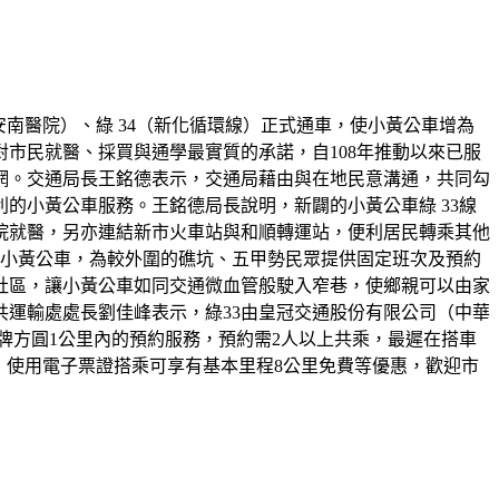
安南醫院）、綠 34（新化循環線）正式通車，使小黃公車增為
對市民就醫、採買與通學最實質的承諾，自108年推動以來已服
網。交通局長王銘德表示，交通局藉由與在地民意溝通，共同勾
的小黃公車服務。王銘德局長說明，新闢的小黃公車綠 33線
院就醫，另亦連結新市火車站與和順轉運站，便利居民轉乘其他
型為小黃公車，為較外圍的礁坑、五甲勢民眾提供固定班次及預約
社區，讓小黃公車如同交通微血管般駛入窄巷，使鄉親可以由家
運輸處處長劉佳峰表示，綠33由皇冠交通股份有限公司（中華
也提供站牌方圓1公里內的預約服務，預約需2人以上共乘，最遲在搭車
，使用電子票證搭乘可享有基本里程8公里免費等優惠，歡迎市