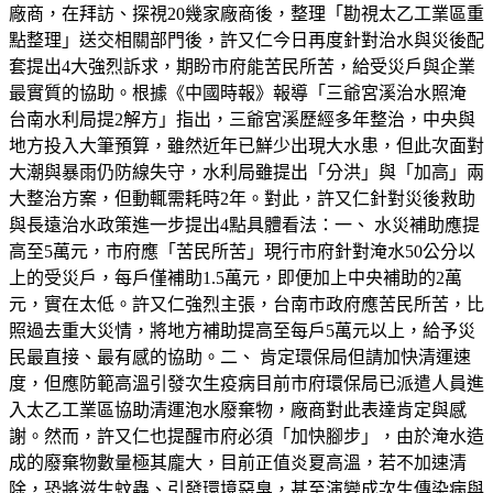
廠商，在拜訪、探視20幾家廠商後，整理「勘視太乙工業區重
點整理」送交相關部門後，許又仁今日再度針對治水與災後配
套提出4大強烈訴求，期盼市府能苦民所苦，給受災戶與企業
最實質的協助。根據《中國時報》報導「三爺宮溪治水照淹
台南水利局提2解方」指出，三爺宮溪歷經多年整治，中央與
地方投入大筆預算，雖然近年已鮮少出現大水患，但此次面對
大潮與暴雨仍防線失守，水利局雖提出「分洪」與「加高」兩
大整治方案，但動輒需耗時2年。對此，許又仁針對災後救助
與長遠治水政策進一步提出4點具體看法：一、 水災補助應提
高至5萬元，市府應「苦民所苦」現行市府針對淹水50公分以
上的受災戶，每戶僅補助1.5萬元，即便加上中央補助的2萬
元，實在太低。許又仁強烈主張，台南市政府應苦民所苦，比
照過去重大災情，將地方補助提高至每戶5萬元以上，給予災
民最直接、最有感的協助。二、 肯定環保局但請加快清運速
度，但應防範高溫引發次生疫病目前市府環保局已派遣人員進
入太乙工業區協助清運泡水廢棄物，廠商對此表達肯定與感
謝。然而，許又仁也提醒市府必須「加快腳步」，由於淹水造
成的廢棄物數量極其龐大，目前正值炎夏高溫，若不加速清
除，恐將滋生蚊蟲、引發環境惡臭，甚至演變成次生傳染病與