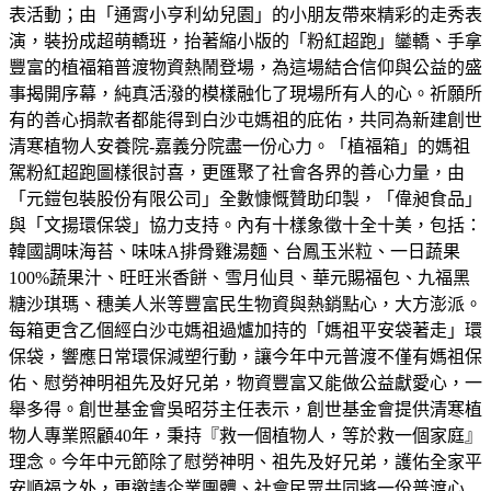
表活動；由「通霄小亨利幼兒園」的小朋友帶來精彩的走秀表
演，裝扮成超萌轎班，抬著縮小版的「粉紅超跑」鑾轎、手拿
豐富的植福箱普渡物資熱鬧登場，為這場結合信仰與公益的盛
事揭開序幕，純真活潑的模樣融化了現場所有人的心。祈願所
有的善心捐款者都能得到白沙屯媽祖的庇佑，共同為新建創世
清寒植物人安養院-嘉義分院盡一份心力。「植福箱」的媽祖
駕粉紅超跑圖樣很討喜，更匯聚了社會各界的善心力量，由
「元鎧包裝股份有限公司」全數慷慨贊助印製，「偉昶食品」
與「文揚環保袋」協力支持。內有十樣象徵十全十美，包括：
韓國調味海苔、味味A排骨雞湯麵、台鳳玉米粒、一日蔬果
100%蔬果汁、旺旺米香餅、雪月仙貝、華元賜福包、九福黑
糖沙琪瑪、穗美人米等豐富民生物資與熱銷點心，大方澎派。
每箱更含乙個經白沙屯媽祖過爐加持的「媽祖平安袋著走」環
保袋，響應日常環保減塑行動，讓今年中元普渡不僅有媽祖保
佑、慰勞神明祖先及好兄弟，物資豐富又能做公益獻愛心，一
舉多得。創世基金會吳昭芬主任表示，創世基金會提供清寒植
物人專業照顧40年，秉持『救一個植物人，等於救一個家庭』
理念。今年中元節除了慰勞神明、祖先及好兄弟，護佑全家平
安順福之外，更邀請企業團體、社會民眾共同將一份普渡心