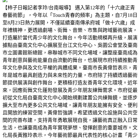
【柿子日報記者李玲/台南報導】 邁入第12年的「十六歲正青
春藝術節」，今年以「Touch青春的頻率」為主題，自7月18日
至8月23日熱力展開，不僅延續臺南傳承府城「做十六歲」成
年禮精神，更透過劇場、街舞、音樂、市集與跨域藝術展演，
打造屬於當代青少年的文化舞台。今年活動規模再升級，展演
據點由臺南文化中心擴展至台江文化中心、吳園公會堂及臺南
市立圖書館新總館，串聯城市不同文化場域，讓整座臺南成為
青年創意與藝術能量自由流動的舞台，也展現市府持續推動青
年文化參與及文化平權的具體成果。臺南市長黃偉哲表示，青
年是城市最具創造力與未來性的力量，市府除了持續透過藝術
節提供展演與創作舞台，更積極打造友善青年文化環境。近年
來，因應街舞文化蓬勃發展及青少年朋友練舞需求。市府從最
初從文化局自臺南文化中心開始規劃建置公共練舞鏡，並逐步
擴大至市內更多公共文化場域，讓青年朋友能擁有安全、便利
且開放的練習空間。黃偉哲強調，希望透過文化設施與公共空
間的完善布建，支持青年勇敢展現自我，讓藝術真正融入日常
生活，也讓臺南成為青年實現夢想、發揮創意的重要城市。文
化局長黃雅玲表示，今年藝術節最具代表性的核心計畫「青少