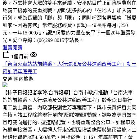
後，亟需社會大眾的雙手來延續。安平站目前正面臨經費與在
地義工招募的雙重挑戰，期盼更多熱心的「在地人」加入義工
行列，成為長輩的「腳」與「眼」；同時呼籲各界響應「送愛
到家～因為有您」常年服務經費，認助一位長輩每月1,250
元、一年15,000元，讓這份愛的力量在安平下一個20年繼續發
光。愛心專線：(06)299-8015李站長。
繼續閱讀
1個月前
「台南火車站站前轉乘、人行環境及公共運輸改善工程」動土
預計明年底完工
交通
國內旅遊
【柿子日報記者李玲/台南報導】台南市政府推動「台南火車
站站前轉乘、人行環境及公共運輸改善工程」於今(3)日舉行
開工動土典禮，內政部長劉世芳專程南下，與市長黃偉哲共同
主持。該工程除將現行單向循環的圓環動線，調整為更具效率
且可雙向通行的U型道路配置，也將重新整合公車、計程車及
汽機車接送區，大幅擴大行走空間及增設綠蔭與遮雨設施，工
程總經費近3億4,500萬元，目標於明（116）年底前完工。黃