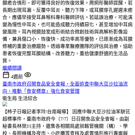
膜癒合情形，即可獲得良好的恢復效果。周炯彤醫師提醒，若
長期出現耳漏、反覆中耳炎、聽力下降，或耳膜穿孔遲遲未癒
合，應儘早接受耳鼻喉科專科醫師評估。若延誤治療，可能演
變為慢性中耳炎，也可能造成聽力持續惡化，甚至增加中耳病
變風險。耳內視鏡鼓室成形術結合微創技術與高解析影像設
備，兼具傷口小、恢復快、成功率高等優勢，已逐漸成為耳膜
修補的重要治療趨勢。透過專業醫療團隊的評估與治療，協助
患者恢復完整耳膜結構、改善聽力，重拾健康舒適的生活品
質。
繼續閱讀
4週前
臺南市政府召開食品安全會報，全面追查中聯大豆沙拉油流
向，推動「食安標章」強化食安管理
衛生局
生活綜合
【柿子日報記者李玲/台南報導】 因應中聯大豆沙拉油苯駢芘
超標事件，臺南市政府今（7/7）日召開食品安全會報，由副
秘書長林榮川主持，邀集各相關局處就轄管機關（構）、學
校、長照機構及夜市、小吃攤等查核及處置情形進行專案報