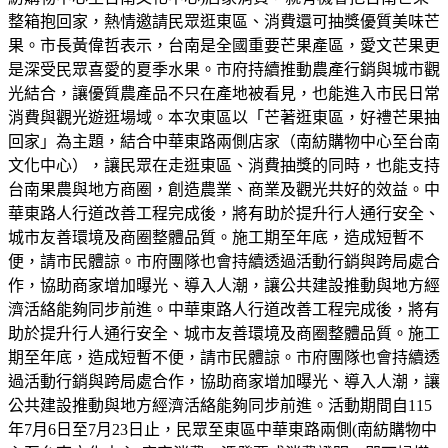
整箱抱回家，熱情邀請民眾逛東區、消費還可抽獎優質美味芒
果。市長黃偉哲表示，台南是全國重要芒果產區，愛文芒果更
是深受民眾喜愛的夏季水果。市府持續推動農產行銷與城市觀
光結合，讓優質農產品不只在產地被看見，也能進入市民日常
消費與觀光遊逛場域。本次東區以「芒著逛東區，好禮芒果抽
回家」為主題，結合中華東路兩側店家（南紡購物中心至台南
文化中心），讓民眾在走逛東區、消費抽獎的同時，也能支持
台南果農與地方商圈，創造農業、商業及觀光共好的效益。中
華東路人行道改善工程完成後，將有助於提升行人通行安全、
城市友善環境及商圈整體品質。施工期至年底，造成短暫不
便，請市民體諒。市府團隊也會持續透過活動行銷與跨局處合
作，協助商家增加曝光、導入人潮，讓公共建設推動與地方經
濟活絡能夠同步前進。中華東路人行道改善工程完成後，將有
助於提升行人通行安全、城市友善環境及商圈整體品質。施工
期至年底，造成短暫不便，請市民體諒。市府團隊也會持續透
過活動行銷與跨局處合作，協助商家增加曝光、導入人潮，讓
公共建設推動與地方經濟活絡能夠同步前進。活動期間自115
年7月6日至7月23日止，民眾至東區中華東路兩側(南紡購物中