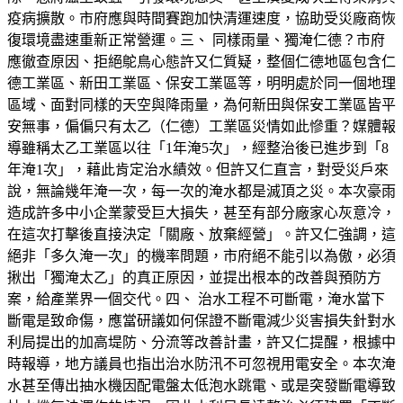
疫病擴散。市府應與時間賽跑加快清運速度，協助受災廠商恢
復環境盡速重新正常營運。三、 同樣雨量、獨淹仁德？市府
應徹查原因、拒絕鴕鳥心態許又仁質疑，整個仁德地區包含仁
德工業區、新田工業區、保安工業區等，明明處於同一個地理
區域、面對同樣的天空與降雨量，為何新田與保安工業區皆平
安無事，偏偏只有太乙（仁德）工業區災情如此慘重？媒體報
導雖稱太乙工業區以往「1年淹5次」，經整治後已進步到「8
年淹1次」，藉此肯定治水績效。但許又仁直言，對受災戶來
說，無論幾年淹一次，每一次的淹水都是滅頂之災。本次豪雨
造成許多中小企業蒙受巨大損失，甚至有部分廠家心灰意冷，
在這次打擊後直接決定「關廠、放棄經營」。許又仁強調，這
絕非「多久淹一次」的機率問題，市府絕不能引以為傲，必須
揪出「獨淹太乙」的真正原因，並提出根本的改善與預防方
案，給產業界一個交代。四、 治水工程不可斷電，淹水當下
斷電是致命傷，應當研議如何保證不斷電減少災害損失針對水
利局提出的加高堤防、分流等改善計畫，許又仁提醒，根據中
時報導，地方議員也指出治水防汛不可忽視用電安全。本次淹
水甚至傳出抽水機因配電盤太低泡水跳電、或是突發斷電導致