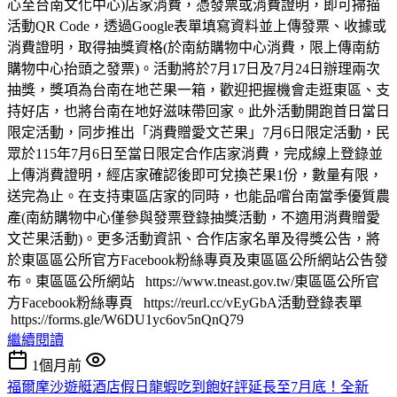
心至台南文化中心)店家消費，憑發票或消費證明，即可掃描
活動QR Code，透過Google表單填寫資料並上傳發票、收據或
消費證明，取得抽獎資格(於南紡購物中心消費，限上傳南紡
購物中心抬頭之發票)。活動將於7月17日及7月24日辦理兩次
抽獎，獎項為台南在地芒果一箱，歡迎把握機會走逛東區、支
持好店，也將台南在地好滋味帶回家。此外活動開跑首日當日
限定活動，同步推出「消費贈愛文芒果」7月6日限定活動，民
眾於115年7月6日至當日限定合作店家消費，完成線上登錄並
上傳消費證明，經店家確認後即可兌換芒果1份，數量有限，
送完為止。在支持東區店家的同時，也能品嚐台南當季優質農
產(南紡購物中心僅參與發票登錄抽獎活動，不適用消費贈愛
文芒果活動)。更多活動資訊、合作店家名單及得獎公告，將
於東區區公所官方Facebook粉絲專頁及東區區公所網站公告發
布。東區區公所網站 https://www.tneast.gov.tw/東區區公所官
方Facebook粉絲專頁 https://reurl.cc/vEyGbA活動登錄表單
https://forms.gle/W6DU1yc6ov5nQnQ79
繼續閱讀
1個月前
福爾摩沙遊艇酒店假日龍蝦吃到飽好評延長至7月底！全新