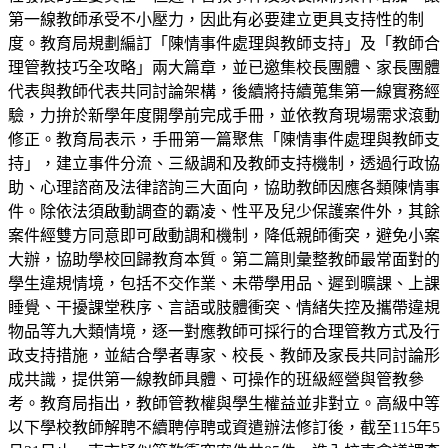
第一線教師承受不小壓力，因此有必要建立更具支持性的制
度。教育局規劃編訂「陳情事件處理與教師支持」及「教師合
理管教技巧全攻略」兩大篇章，並已邀集校長團體、家長團體
代表與教師代表共同討論架構，後續將持續蒐集第一線實務經
驗，力拚於新學年度開學前完成手冊，並依教育現場需求滾動
修正。教育局表示，手冊第一篇聚焦「陳情事件處理與教師支
持」，建立事件分流、三級調和及教師支持機制，透過行政協
助、心理諮商及法律諮詢三大面向，協助教師因應各類陳情事
件。除依法須啟動調查的霸凌、性平及兒少保護案件外，其餘
案件經雙方同意即可啟動調和機制，降低親師衝突，避免小案
大辦，協助學校回歸教育本質。第二篇則彙整教師最常面對的
學生違規情境，包括不交作業、未帶學用品、遲到曠課、上課
睡覺、干擾課堂秩序、言語或肢體衝突、情緒失控及攜帶違規
物品等九大類情境，逐一對應教師可採行的合理管教方式及行
政支持措施，並結合學者專家、校長、教師及家長共同討論形
成共識，提供第一線教師具體、可操作的班級經營與管教參
考。教育局指出，教師管教權與學生權益並非對立。高級中等
以下學校教師解聘不續聘停聘或資遣辦法修訂後，截至115年5