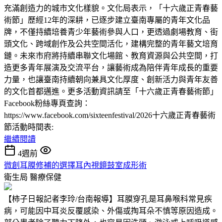
充滿創造力的城市文化樣貌。文化局表示，「十六歲正青春藝
術節」歷經12年的深耕，已逐步建立臺南專屬的青年文化品
牌，不僅持續培養青少年藝術參與人口，更透過劇場教育、街
頭文化、跨域創作及公共空間活化，建構完整的青年藝文培育
鏈。未來市府將持續串聯文化場館、教育資源與公共空間，打
造更多青年展演及交流平台，讓藝術成為陪伴青年成長的重要
力量，也讓臺南持續朝向兼具文化厚度、創新活力與青年友善
的文化首都邁進。更多活動資訊請至「十六歲正青春藝術節」
Facebook粉絲專頁查詢：
https://www.facebook.com/sixteenfestival/2026十六歲正青春藝術
節活動時間表:
繼續閱讀
4週前
微創耳膜修補的選擇耳內視鏡鼓室成形術
衛生局
醫療保健
【柿子日報記者李玲/台南報導】耳膜穿孔是耳鼻喉科常見疾
病，可能因中耳炎反覆感染、外傷或掏耳朵不慎等原因造成。