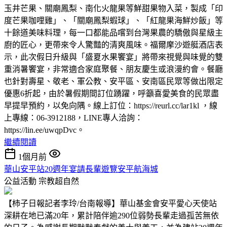
玉井芒果、關廟鳳梨、南化火龍果等鮮甜果物入菜，製成「印
度芒果咖哩雞」、「關廟鳳梨蝦球」、「紅龍果海鮮炒飯」等
十餘道美味料理，每一口都能品嚐到台灣果農的驕傲與星級主
廚的匠心，更帶來令人驚豔的清爽風味。福爾摩沙遊艇酒店表
示，此次假日升級與「盛夏水果饗宴」將帶來視覺與味覺的雙
重消暑饗宴，非常適合家庭聚餐、朋友慶生或浪漫約會。餐廳
也針對壽星、敬老、軍公教、安平區、安南區民眾等做出限定
優惠6折起，由於暑假期間訂位踴躍，呼籲喜愛美食的民眾盡
早提早預約，以免向隅。線上訂位：https://reurl.cc/lar1kl ，線
上專線：06-3912188，LINE專人洽詢：
https://lin.ee/uwqpDvc。
繼續閱讀
1個月前
華山安平站20週年宴請長輩遊覽安平航海城
公益活動
宗教超自然
【柿子日報記者李玲/台南報導】華山基金會安平愛心天使站
深耕在地已滿20年，累計陪伴逾290位弱勢長輩走過孤苦無依