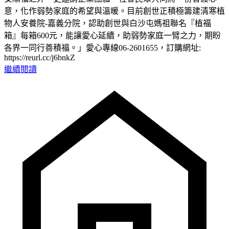
意，化作弱勢家庭的希望與溫暖。目前創世正積極籌建清寒植
物人安養院-嘉義分院，認助創世與白沙屯媽祖聯名『植福
箱』每箱600元，能讓愛心延續，助弱勢家庭一臂之力，期盼
各界一同行善積福。」愛心專線06-2601655，訂購網址:
https://reurl.cc/j6bnkZ
繼續閱讀