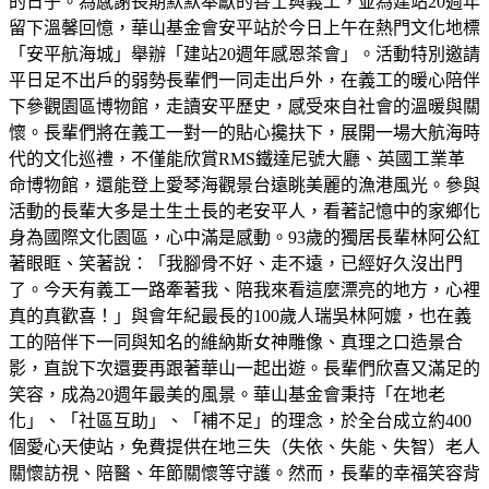
的日子。為感謝長期默默奉獻的善士與義工，並為建站20週年
留下溫馨回憶，華山基金會安平站於今日上午在熱門文化地標
「安平航海城」舉辦「建站20週年感恩茶會」。活動特別邀請
平日足不出戶的弱勢長輩們一同走出戶外，在義工的暖心陪伴
下參觀園區博物館，走讀安平歷史，感受來自社會的溫暖與關
懷。長輩們將在義工一對一的貼心攙扶下，展開一場大航海時
代的文化巡禮，不僅能欣賞RMS鐵達尼號大廳、英國工業革
命博物館，還能登上愛琴海觀景台遠眺美麗的漁港風光。參與
活動的長輩大多是土生土長的老安平人，看著記憶中的家鄉化
身為國際文化園區，心中滿是感動。93歲的獨居長輩林阿公紅
著眼眶、笑著說：「我腳骨不好、走不遠，已經好久沒出門
了。今天有義工一路牽著我、陪我來看這麼漂亮的地方，心裡
真的真歡喜！」與會年紀最長的100歲人瑞吳林阿嬤，也在義
工的陪伴下一同與知名的維納斯女神雕像、真理之口造景合
影，直說下次還要再跟著華山一起出遊。長輩們欣喜又滿足的
笑容，成為20週年最美的風景。華山基金會秉持「在地老
化」、「社區互助」、「補不足」的理念，於全台成立約400
個愛心天使站，免費提供在地三失（失依、失能、失智）老人
關懷訪視、陪醫、年節關懷等守護。然而，長輩的幸福笑容背