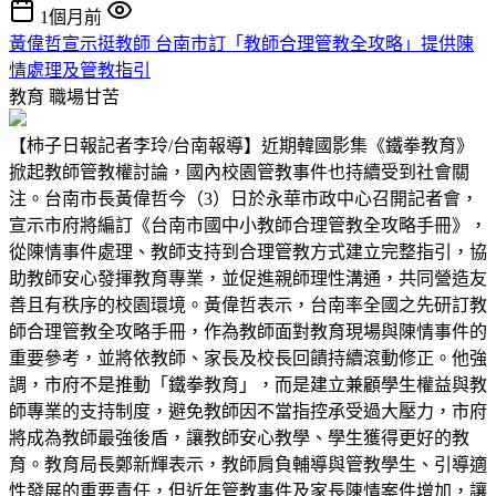
1個月前
黃偉哲宣示挺教師 台南市訂「教師合理管教全攻略」提供陳
情處理及管教指引
教育
職場甘苦
【柿子日報記者李玲/台南報導】近期韓國影集《鐵拳教育》
掀起教師管教權討論，國內校園管教事件也持續受到社會關
注。台南市長黃偉哲今（3）日於永華市政中心召開記者會，
宣示市府將編訂《台南市國中小教師合理管教全攻略手冊》，
從陳情事件處理、教師支持到合理管教方式建立完整指引，協
助教師安心發揮教育專業，並促進親師理性溝通，共同營造友
善且有秩序的校園環境。黃偉哲表示，台南率全國之先研訂教
師合理管教全攻略手冊，作為教師面對教育現場與陳情事件的
重要參考，並將依教師、家長及校長回饋持續滾動修正。他強
調，市府不是推動「鐵拳教育」，而是建立兼顧學生權益與教
師專業的支持制度，避免教師因不當指控承受過大壓力，市府
將成為教師最強後盾，讓教師安心教學、學生獲得更好的教
育。教育局長鄭新輝表示，教師肩負輔導與管教學生、引導適
性發展的重要責任，但近年管教事件及家長陳情案件增加，讓