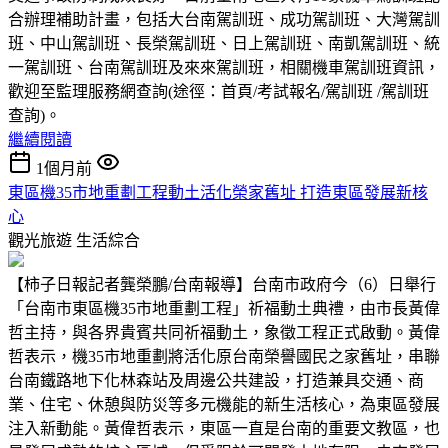
合辦理補助計畫，包括大台南駕訓班、成功駕訓班、大灣駕訓
班、中山駕訓班、長榮駕訓班、日上駕訓班、南凱駕訓班、統
一駕訓班、台南駕訓班及來來駕訓班，相關機車駕訓班資訊，
歡迎至監理服務網查詢(途徑：首頁/考試報名/駕訓班 /駕訓班
查詢)。
繼續閱讀
1個月前
東區機35市地重劃工程動土活化榮家舊址 打造東區發展新核
心
觀光旅遊
生活綜合
【柿子日報記者龔榮鵬/台南報導】台南市政府今（6）日舉行
「台南市東區機35市地重劃工程」祈福動土典禮，由市長黃偉
哲主持，與各界貴賓共同祈福動土，象徵工程正式啟動。黃偉
哲表示，機35市地重劃將活化原台南榮譽國民之家舊址，串聯
台南鐵路地下化林森站及周邊公共建設，打造兼具交通、商
業、住宅、休憩與防災等多元機能的新生活核心，為東區發展
注入新動能。黃偉哲表示，東區一直是台南的重要文教區，也