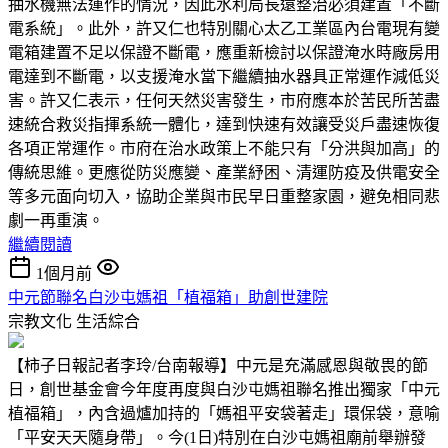
抽水機無法運作的情況，因此水利局長遠整治必須建置「不斷
電系統」。此外，許又仁也特別關心太乙工業區內台電現有變
電箱建置不足以保證不斷電，應重新檢討以保證淹水時廠房用
電達到不斷電，以支援淹水當下繼續抽水器具正常運作減低災
害。許又仁表示，任何天然災害發生，市府應本於苦民所苦盡
速統合救災指揮系統一體化，達到快速有效讓受災戶盡速恢復
各項正常運作。市府在治水政策上不能只有「分洪與加高」的
傳統思維。更應從防災應變、產業紓困、清運防疫及供電安全
等多元面向切入，協助企業與市民早日重整家園，避免相同悲
劇一再重演。
繼續閱讀
1個月前
中元節聯名白沙屯媽祖「植福箱」助創世建院
宗教文化
生活綜合
【柿子日報記者李玲/台南報導】中元是充滿感恩與敬畏的節
日，創世基金會今年度再度與白沙屯媽祖聯名推出獨家「中元
植福箱」，內含過爐加持的「媽祖平安袋著走」環保袋，意喻
「平安天天隨身帶」。今(1日)特別在白沙屯媽祖廟前舉辦發