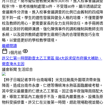
月31日止，南市疑似管教衝突案件共85件，進入校事會議調查
程序7件、依考核機制處理34件、不受理40件，顯示透過認定
會議案件分流後，進入校事會議調查的比例已由舊制的四成降
至不到一成。學生的適性發展與健全人格的培養，不僅需要學
校及教師的用心，更需要家長的全力支持與信任。本手冊將透
過建立良好的親師溝通、強化陳情事件的調和機制與教師支持
系統，以及提供教師處理學生違規行為的合理管教技巧全攻
略，以營造更好的學校教學環境。
繼續閱讀
1個月前
許又仁第一時間勘查太乙工業區 拋4大訴求促市府擴大補助、
徹查淹水主因
議會新聞
生活綜合
【柿子日報記者李玲/台南報導】米克拉颱風外圍環流帶來強
降雨，造成台南市永康、仁德等傳統淹水熱區面臨嚴峻考驗。
其中受災最嚴重的仁德太乙工業區，因正值半夜強降雨搭配大
潮，導致工業區內工廠措手不及，廠區內嚴重進水，設備及原
物料受損慘重。許又仁在災後第一時間，趕赴現場勘視並關心