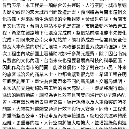
偉哲表示，本工程是一項結合公共運輸、人行空間、城市景觀
與歷史紋理的宏大城市門面改造計畫，預期將為台南市這個文
化古都，迎來站前生活環境的全新蛻變。黃偉哲強調，台南市
是文化古都，台南火車站本身也是古蹟，市府啟動本項改善工
程，希望在鐵路地下化還沒完成前，整個站前環境能率先優化
完成，期盼未來台南火車站站前，能打造成為一個兼具安全便
捷及人本永續的現代化環境。內政部長劉世芳致詞時強調，這
次工程由內政部國土署補助2億8千多萬元經費，除了因台南擁
有豐富的文化內涵，台南未來也是要發展高科技的科學園區，
因此作為台南市的門面，能改善優化，除了對在地市民，外來
的旅客或洽公的商業人士，也都會感到很光榮，希望工程在明
年底就能完工，盡快為台南帶來不同的新風貌。交通局說明，
本次站前交通動線改善工程的最大亮點之一，即是將現行單向
循環的圓環動線，調整為更具效率且可雙向通行的U型道路配
置，將有效改善過去車流交織、繞行耗時以及人車衝突的諸多
問題，大幅提升整體交通通行效率與行人安全。同時，工程也
將重新整合公車、計程車及汽機車接送區，縮短公共運輸轉乘
距離，更重要的是，人行空間將被大幅擴大，並增設綠蔭與遮