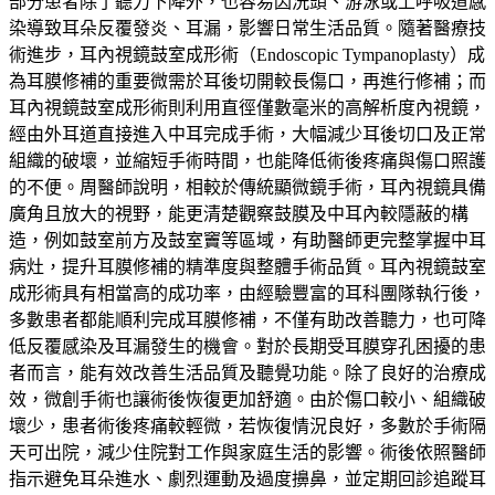
部分患者除了聽力下降外，也容易因洗頭、游泳或上呼吸道感
染導致耳朵反覆發炎、耳漏，影響日常生活品質。隨著醫療技
術進步，耳內視鏡鼓室成形術（Endoscopic Tympanoplasty）成
為耳膜修補的重要微需於耳後切開較長傷口，再進行修補；而
耳內視鏡鼓室成形術則利用直徑僅數毫米的高解析度內視鏡，
經由外耳道直接進入中耳完成手術，大幅減少耳後切口及正常
組織的破壞，並縮短手術時間，也能降低術後疼痛與傷口照護
的不便。周醫師說明，相較於傳統顯微鏡手術，耳內視鏡具備
廣角且放大的視野，能更清楚觀察鼓膜及中耳內較隱蔽的構
造，例如鼓室前方及鼓室竇等區域，有助醫師更完整掌握中耳
病灶，提升耳膜修補的精準度與整體手術品質。耳內視鏡鼓室
成形術具有相當高的成功率，由經驗豐富的耳科團隊執行後，
多數患者都能順利完成耳膜修補，不僅有助改善聽力，也可降
低反覆感染及耳漏發生的機會。對於長期受耳膜穿孔困擾的患
者而言，能有效改善生活品質及聽覺功能。除了良好的治療成
效，微創手術也讓術後恢復更加舒適。由於傷口較小、組織破
壞少，患者術後疼痛較輕微，若恢復情況良好，多數於手術隔
天可出院，減少住院對工作與家庭生活的影響。術後依照醫師
指示避免耳朵進水、劇烈運動及過度擤鼻，並定期回診追蹤耳