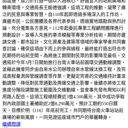
雨設施，致力於打造一個以人為核心、舒適宜人的站前廣場和
轉乘環境。交通局長王銘德強調，這項工程的推動，凝聚了廣
泛的民意與專業智慧。自110年起即透過多場深入的工作坊，
廣邀市民、公民團體及各界代表參與，透過實地踏勘與熱烈討
論，充分蒐集各方意見。112年起委託專業工程顧問團隊進行
規劃設計，並導入先進的車流模擬等專業分析技術。期間亦邀
請交通、都市設計、文化資產及建築等領域的專家學者共同審
查討論，確保這項由下而上的參與過程，最終能打造出符合市
民期待的站前空間。為將施工期間對民眾的影響降至最低，交
通局於今年3月7日開始進行台南火車站前圓環交通動線調整，
並藉此機會同步由自來水公司辦理自來水管線汰換工程，及完
成高程量測與管線調查等作業，更擬定完善的交通維持計畫滾
動調整，降低對民眾通勤及周邊交通之影響。後續亦將依工程
進度分階段調整施工範圍及交維動線，並會事先發布周知以利
用路人配合。這項工程總經費近3億4,500萬元，其中成功爭取
到內政部國土署補助近2億8,290萬元，預計工期約550日曆
天，目標於明（116）年底前完工，共同期待台南火車站站前
廣場的嶄新風貌，一同見證這座城市門戶的華麗轉身。
繼續閱讀