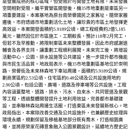
是發展成熟的核心區域，但受限於可開發土地有限，未來發展
空間相對受限。繼平實營區開發後，機35市地重劃是東區另一
項重要建設，本案基地為原台南榮譽國民之家舊址，隨榮家搬
遷後，市府透過市地重劃活化土地，讓珍貴的市區土地發揮更
高效益。本案開發面積約5.9189公頃，總工程經費約2億5,185
萬元，雖然因位於市區施工、工期較長，預計118年2月完工，
但若不及早推動，將限制東區未來整體發展，因此市府感謝退
輔會及各界支持，讓重劃工程順利展開。未來完工後，將增設
活動中心、公園、排水設施等公共建設，進一步提升都市機能
與市民生活品質。地政局表示，機35市地重劃區基地位於崇明
路、榮譽街及未來林森地下車站周邊，面積約5.9189公頃，規
劃商業區約2.53公頃、住宅區約0.48公頃及公共設施用地約
2.90公頃，包括公園、廣場、道路及停車場等公共設施。工程
內容涵蓋整地、道路、排水、污水、自來水、共同管道及景觀
等工程，透過整體開發提升土地利用效益，完善都市基礎建
設，並串聯林森站周邊生活圈，打造東區未來發展新核心。地
政局指出，本案除改善交通及公共設施外，也兼顧歷史紋理與
環境永續，規劃保留及移植基地部分既有喬木，打造榕園廣
場，並將原榮家花磚意象融入公園景觀設計，延續地方歷史記