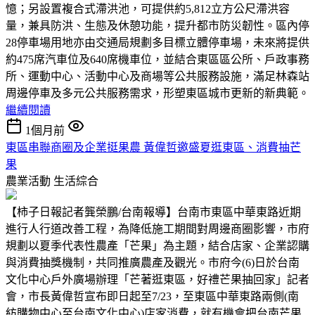
憶；另設置複合式滯洪池，可提供約5,812立方公尺滯洪容
量，兼具防洪、生態及休憩功能，提升都市防災韌性。區內停
28停車場用地亦由交通局規劃多目標立體停車場，未來將提供
約475席汽車位及640席機車位，並結合東區區公所、戶政事務
所、運動中心、活動中心及商場等公共服務設施，滿足林森站
周邊停車及多元公共服務需求，形塑東區城市更新的新典範。
繼續閱讀
1個月前
東區串聯商圈及企業挺果農 黃偉哲邀盛夏逛東區、消費抽芒
果
農業活動
生活綜合
【柿子日報記者龔榮鵬/台南報導】台南市東區中華東路近期
進行人行道改善工程，為降低施工期間對周邊商圈影響，市府
規劃以夏季代表性農產「芒果」為主題，結合店家、企業認購
與消費抽獎機制，共同推廣農產及觀光。市府今(6)日於台南
文化中心戶外廣場辦理「芒著逛東區，好禮芒果抽回家」記者
會，市長黃偉哲宣布即日起至7/23，至東區中華東路兩側(南
紡購物中心至台南文化中心)店家消費，就有機會把台南芒果