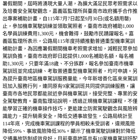
暑假期間，屆時將湧現大量人潮，為擴大滿足民眾考照需求以
及培養安全駕駛觀念，嘉義區監理所與臺南市政府攜手合作推
出專案補助計畫，自115年7月7日起至9月30日(或名額用罄)
止，參加機車駕駛訓練並領取駕照者，臺南市政府補助1,000
名學員訓練費用1,300元，機會難得，鼓勵市民踴躍報名。嘉
義區監理所表示，公路局115年度持續推動普通重型機車駕訓
補助計畫，為因應暑假期間機車考照需求增加，減輕民眾參加
駕訓負擔，臺南市政府即日起提供1,000名補助名額，每名補
助1,300元，只要年滿18歲、不分族群，報名參加臺南市機車
駕訓班並完成訓練、考取普通重型機車駕照者，均可申請。另
為提升臺南地區機車駕訓服務量能，今年新增善化區來來駕訓
班加入服務行列，連同原有9家駕訓班共同提供訓練服務，讓
臺南市各地民眾都能就近參與機車駕訓，接受完整、專業的安
全駕駛教育。臺南監理站說明，透過正規機車駕訓課程，不僅
能學習正確的機車操作技巧，更能建立防禦駕駛觀念與風險辨
識能力，提升騎乘安全，降低交通事故發生，公路局統計至
114年底，完成機車駕訓課程的學員相較未受訓者，違規風險
降低59%、事故風險降低36%。顯示了機車駕駛訓練對於降低
交通事故防制成效良好，目前臺南地區共有10家機車駕訓班配