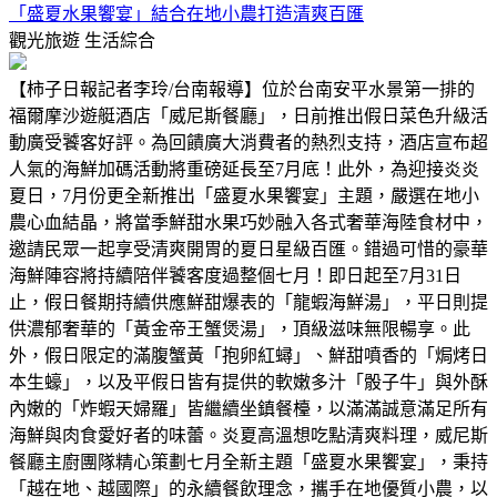
「盛夏水果饗宴」結合在地小農打造清爽百匯
觀光旅遊
生活綜合
【柿子日報記者李玲/台南報導】位於台南安平水景第一排的
福爾摩沙遊艇酒店「威尼斯餐廳」，日前推出假日菜色升級活
動廣受饕客好評。為回饋廣大消費者的熱烈支持，酒店宣布超
人氣的海鮮加碼活動將重磅延長至7月底！此外，為迎接炎炎
夏日，7月份更全新推出「盛夏水果饗宴」主題，嚴選在地小
農心血結晶，將當季鮮甜水果巧妙融入各式奢華海陸食材中，
邀請民眾一起享受清爽開胃的夏日星級百匯。錯過可惜的豪華
海鮮陣容將持續陪伴饕客度過整個七月！即日起至7月31日
止，假日餐期持續供應鮮甜爆表的「龍蝦海鮮湯」，平日則提
供濃郁奢華的「黃金帝王蟹煲湯」，頂級滋味無限暢享。此
外，假日限定的滿腹蟹黃「抱卵紅蟳」、鮮甜噴香的「焗烤日
本生蠔」，以及平假日皆有提供的軟嫩多汁「骰子牛」與外酥
內嫩的「炸蝦天婦羅」皆繼續坐鎮餐檯，以滿滿誠意滿足所有
海鮮與肉食愛好者的味蕾。炎夏高溫想吃點清爽料理，威尼斯
餐廳主廚團隊精心策劃七月全新主題「盛夏水果饗宴」，秉持
「越在地、越國際」的永續餐飲理念，攜手在地優質小農，以