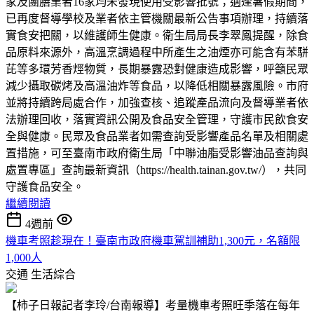
家及團膳業者16家均未發現使用受影響批號；適逢暑假期間，
已再度督導學校及業者依主管機關最新公告事項辦理，持續落
實食安把關，以維護師生健康。衛生局局長李翠鳳提醒，除食
品原料來源外，高溫烹調過程中所產生之油煙亦可能含有苯駢
芘等多環芳香烴物質，長期暴露恐對健康造成影響，呼籲民眾
減少攝取碳烤及高溫油炸等食品，以降低相關暴露風險。市府
並將持續跨局處合作，加強查核、追蹤產品流向及督導業者依
法辦理回收，落實資訊公開及食品安全管理，守護市民飲食安
全與健康。民眾及食品業者如需查詢受影響產品名單及相關處
置措施，可至臺南市政府衛生局「中聯油脂受影響油品查詢與
處置專區」查詢最新資訊（https://health.tainan.gov.tw/），共同
守護食品安全。
繼續閱讀
4週前
機車考照趁現在！臺南市政府機車駕訓補助1,300元，名額限
1,000人
交通
生活綜合
【柿子日報記者李玲/台南報導】考量機車考照旺季落在每年