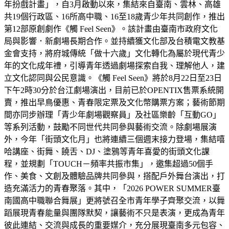
年扮戲計畫」，自3月啟動以來，集結來自臺南、雲林、高雄
共19個行政區、16所高中職、16至18歲青少年共同創作，推出
第12部原創劇作《觸 Feel Seen》。該計畫由臺南市政府文化
局與影響．新劇場長期合作。並持續獲文化部及台積電文教基
金會支持，將府城傳統「做十六歲」文化轉化為屬於現代青少
年的文化成年禮，引導青年透過劇場探索自我、理解他人，建
立文化認同與公民意識。《觸 Feel Seen》將於8月22日至23日
下午2時30分於台江劇場演出，目前已於OPENTIX售票系統開
賣，推出早鳥優惠、青春限定票及文化幣購票方案；藝術節期
間亦同步辦理「青少年劇場觀察員」及社區樂齡「互動GO」
等系列活動，鼓勵不同世代共同參與藝術交流。除劇場展演
外，今年「街頭文化月」也將連續三個週末接力登場，集結嘻
哈講座、街舞、饒舌、DJ、塗鴉等青年喜愛的街頭文化課
程，並規劃「TOUCH－頻率共振市集」，邀集超過50個手
作、美食、文創及體驗品牌共同參與，搭配戶外舞台演出，打
造充滿活力的青春聚落。其中，「2026 POWER SUMMER臺
南國高中職聯合舞展」更將號召全市青年學子齊聚交流，以舞
蹈展現青春能量與團隊默契，讓藝術不只是表演，更成為青年
彼此連結、交流與成長的重要媒介，充分展現臺南多元包容、