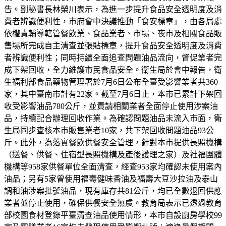
告。副秘書長林榮川表示，為進一步提升食品安全透明度及消
費者辨識便利性，市府會中決議推動「食安標章」，由各局處
依權責輔導轄管餐飲業、食品業者、市場、夜市及相關食品販
售場所完成自主清查並張貼標章，提升食品安全透明度及消費
者辨識便利性；同時持續全面追查問題油品流向，督促業者完
成下架回收，全力維護市民食品安全。衛生局於會中報告，衛
生福利部食品藥物管理署於7月6日公布全臺受影響業者共360
家，其中臺南市計有22家。截至7月6日止，本市已累計下架回
收受影響油品780公斤，並責請相關業者全面停止使用涉案油
品，持續配合辦理回收作業。為確認問題油品未流入市面，衛
生局同步查核本市販售業者10家，共下架回收問題油品93公
斤。此外，為落實餐飲供餐安全管理，針對本市提供長照機構
（送餐、供餐、住宿型長照機構及產後護理之家）及社福團體
機構等958家供餐單位全面清查，經查953家均確認未使用案內
油品；另有5家曾使用福壽健味香油及福壽大豆沙拉油及泰山
調和油涉案批號油品，現有庫存共81公斤，均已全數退回供應
業者並停止使用，確保供餐安全無虞。教育局表示已透過教育
部校園食材登錄平臺清查油品使用情形，本市自設廚房學校99