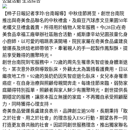
公益活動
生活綜合
【柿子日報記者李玲/台南報導】中秋佳節將至，創世台南院
推出與奇美食品聯名的中秋禮盒，及麻豆汽球彥文旦果園50年
老欉文旦禮盒義賣，所得用於植物人常年服務。今(28日)在奇
美食品幸福工廠舉辦社區融合活動，威斯康辛幼兒園孩童化身
小廚師，以可愛的唱跳表演開場，院民家屬在奇美食品盧建良
營運長及烘焙老師帶領下，牽著親人的手一起製作鳳梨酥，提
前享受難得的團聚時光。
創世台南院到宅服務中，72歲的周先生罹患失智症後身體漸退
化，某次意外跌倒導致臥床，外籍太太為籌措看護費用，日以
繼夜地工作。92歲的吳奶奶因失智症退化臥床，女兒本身罹患
癌症，在自身治療與照顧母親間奔走。每逢佳節來臨，弱勢家
庭顯得特別孤單，照顧者與家人鮮少有團聚時光，創世提供長
期穩定的服務，讓原本孤立無援的家庭，不再獨自承受照顧壓
力，同時獲得心理支持。
奇美食品營運長盧建良表示，品牌創立逾50年，長期秉持「取
之於社會、用之於社會」的理念投入ESG行動，期望各界一同
打造更友善共融的社會。因認同創世服務理念，推出獨家聯名