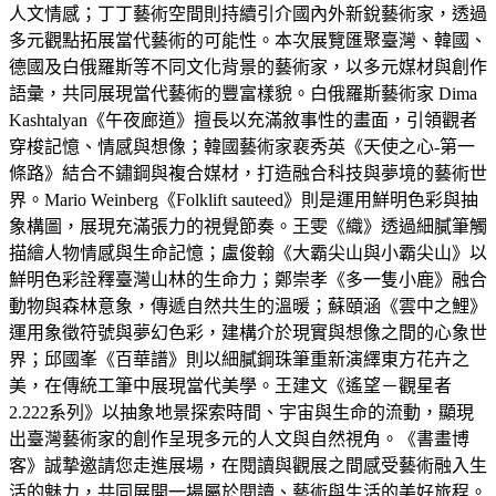
人文情感；丁丁藝術空間則持續引介國內外新銳藝術家，透過
多元觀點拓展當代藝術的可能性。本次展覽匯聚臺灣、韓國、
德國及白俄羅斯等不同文化背景的藝術家，以多元媒材與創作
語彙，共同展現當代藝術的豐富樣貌。白俄羅斯藝術家 Dima
Kashtalyan《午夜廊道》擅長以充滿敘事性的畫面，引領觀者
穿梭記憶、情感與想像；韓國藝術家裵秀英《天使之心-第一
條路》結合不鏽鋼與複合媒材，打造融合科技與夢境的藝術世
界。Mario Weinberg《Folklift sauteed》則是運用鮮明色彩與抽
象構圖，展現充滿張力的視覺節奏。王雯《織》透過細膩筆觸
描繪人物情感與生命記憶；盧俊翰《大霸尖山與小霸尖山》以
鮮明色彩詮釋臺灣山林的生命力；鄭崇孝《多一隻小鹿》融合
動物與森林意象，傳遞自然共生的溫暖；蘇頤涵《雲中之鯉》
運用象徵符號與夢幻色彩，建構介於現實與想像之間的心象世
界；邱國峯《百華譜》則以細膩鋼珠筆重新演繹東方花卉之
美，在傳統工筆中展現當代美學。王建文《遙望－觀星者
2.222系列》以抽象地景探索時間、宇宙與生命的流動，顯現
出臺灣藝術家的創作呈現多元的人文與自然視角。《書畫博
客》誠摯邀請您走進展場，在閱讀與觀展之間感受藝術融入生
活的魅力，共同展開一場屬於閱讀、藝術與生活的美好旅程。