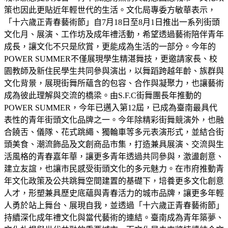
策也因此更貼近年輕世代的生活。文化局專委方敏華表示，
「十六歲正青春藝術節」自7月18日至8月1日推出一系列街頭
文化月、展演、工作坊及成年禮活動，希望透過藝術陪伴青年
成長，讓文化不只是欣賞，更能成為生活的一部分。今年的
POWER SUMMER不僅展現學生精湛舞技，更邀請家長、校
園教師及新住民學生共同參與演出，以舞蹈跨越年齡、族群與
文化背景，展現街舞所蘊含的包容、合作與凝聚力，也讓藝術
成為彼此理解與交流的橋梁。由S.F.C街舞團長年推動的
POWER SUMMER，今年已邁入第12屆，已成為臺南最具代
表性的青年街頭文化品牌之一。今年除精彩街舞競演外，也融
合饒舌、儀隊、花式跳繩、獨輪車等多元表演形式，並結合街
頭美食、潮流飾品及文創商品市集，打造兼具展演、交流與生
活風格的青春嘉年華，讓更多青年透過共同參與，激盪創意、
建立友誼，也讓市民感受街頭文化的多元魅力。在市府推動青
年文化政策及公共跳舞空間建置的基礎下，培養更多文化創意
人才，形塑兼具歷史底蘊與青春活力的城市品牌，讓更多年輕
人勇於站上舞台、展現自我，並透過「十六歲正青春藝術節」
持續深化成年禮文化與當代藝術的連結。臺南成為青年築夢、