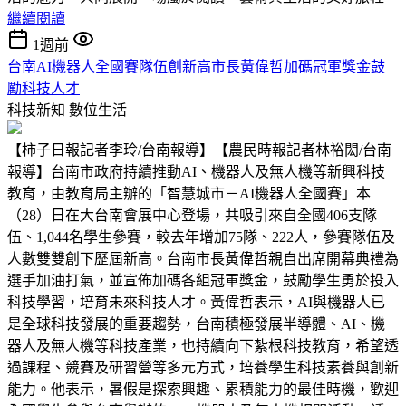
繼續閱讀
1週前
台南AI機器人全國賽隊伍創新高市長黃偉哲加碼冠軍獎金鼓
勵科技人才
科技新知
數位生活
【柿子日報記者李玲/台南報導】【農民時報記者林裕閎/台南
報導】台南市政府持續推動AI、機器人及無人機等新興科技
教育，由教育局主辦的「智慧城市－AI機器人全國賽」本
（28）日在大台南會展中心登場，共吸引來自全國406支隊
伍、1,044名學生參賽，較去年增加75隊、222人，參賽隊伍及
人數雙雙創下歷屆新高。台南市長黃偉哲親自出席開幕典禮為
選手加油打氣，並宣佈加碼各組冠軍獎金，鼓勵學生勇於投入
科技學習，培育未來科技人才。黃偉哲表示，AI與機器人已
是全球科技發展的重要趨勢，台南積極發展半導體、AI、機
器人及無人機等科技產業，也持續向下紮根科技教育，希望透
過課程、競賽及研習營等多元方式，培養學生科技素養與創新
能力。他表示，暑假是探索興趣、累積能力的最佳時機，歡迎