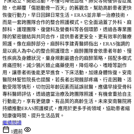
下床站立、開始活動，不僅可降低血栓、肺炎等術後併發症風
險，也顛覆「傷筋動骨一百天」的舊觀念，幫助高齡患者更快
恢復行動力，早日回歸日常生活。ERAS並非單一治療技術，
而是一套跨團隊合作的整合照護模式。它全面涵蓋了外科、麻
醉科、護理團隊、復健科及營養科等各個環節，透過各專業團
隊的緊密鏈結與共同合作，提供患者更安全、更有效率的醫療
照護。像在麻醉部分，麻醉科李建青醫師指出，ERAS強調的
是以病人為中心的整合照護理念，麻醉團隊會依患者年齡、慢
性疾病及身體狀況，量身規劃最適合的麻醉策略，搭配多模式
疼痛控制，減少鴉片類止痛藥使用，降低噁心、嗜睡等副作
用，讓患者術後能更早進食、下床活動，加速身體恢復。安南
醫院林聖哲院長也提醒，若長者出現髖部疼痛、行走困難、活
動受限等情形，切勿因年齡因素而延誤就醫，應儘早接受骨科
專科醫師評估，透過適當治療及跨團隊照護，有機會重拾自主
行動能力，享有更健康、有品質的高齡生活。未來安南醫院將
持續推動ERAS照護模式，應用於更多手術領域，協助患者縮
短康復時間、提升生活品質。
繼續閱讀
1週前