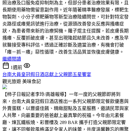
照治療及口服免疫抑制劑為主，但部分患者治療效果有限，且
長期使用藥物需留意副作用。近年隨著精準醫療發展，標靶生
物製劑、小分子標靶藥物等新型治療陸續問世，可針對特定發
炎路徑或癢覺訊號進行治療，從源頭改善發炎反應與搔癢症
狀，為患者帶來新的治療契機。羅子焜主任提醒，若皮膚長期
搔癢、反覆抓破皮膚，甚至出現隆起結節且久未改善，應及早
就醫接受專科評估。透過正確診斷及適當治療，有機會打破
「癢－抓－癢」惡性循環，改善生活品質並恢復皮膚健康。
繼續閱讀
1週前
台南大員皇冠假日酒店獻上父親節五星饗宴
觀光旅遊
美味食記
【柿子日報記者李玲/高雄報導】一年一度的父親節即將到
來，台南大員皇冠假日酒店推出一系列父親節限定餐飲優惠與
外賣蛋糕，以豐盛佳餚、精緻甜點及五星服務，邀請民眾與家
人共聚，向最重要的爸爸獻上最真摯的祝福。今年由元素餐
廳、煉瓦鐵板燒、彩豐樓及 289 BAR 攜手打造父親節限定饗
宴，讓不同餐飲風格滿足全家人的味蕾，共度溫馨難忘的團聚