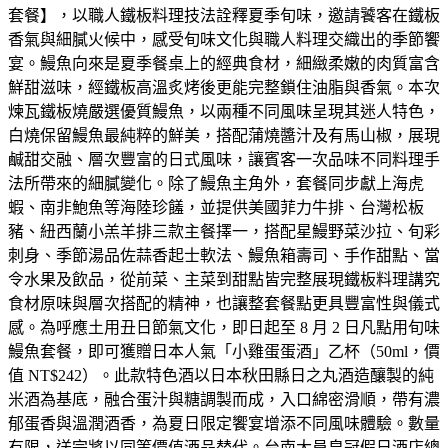
套餐】，以職人鐵板料理技法詮釋夏季旬味，邀請饕客在鐵板
香氣與細膩火候中，感受旬味文化與職人料理交織出的季節饗
宴。鰻魚向來是夏季餐桌上的經典食材，細緻柔嫩的肉質富含
鮮甜滋味，經鐵板高溫炙烤後更能完整鎖住油脂與香氣。本次
煉瓦鐵板燒嚴選優質鰻魚，以兩種不同風味呈現其迷人特色，
白燒保留鰻魚最純粹的鮮美，搭配蒲燒醬汁及有馬山椒，展現
鹹甜交融、層次豐富的日式風味，讓賓客一次品味不同料理手
法所帶來的細膩變化。除了鰻魚主角外，套餐同步獻上海虎
蝦、南非鮑魚等海陸珍饈，並提供美國菲力牛排、台灣松板
豬、紐西蘭小羔羊排三款主餐擇一，搭配星鰻野菜沙拉、旬彩
刺身、季節湯品佐蒜香起士軟法、鰻魚箱壽司、手作甜點、當
令水果及飲品，從前菜、主菜到甜點皆完整展現鐵板料理講究
食材原味與層次搭配的精神，也讓整套餐點更具豐富性與儀式
感。為呼應土用丑日節氣文化，即日起至 8 月 2 日凡點用旬味
鰻魚套餐，即可獲贈日本人氣「小雞蛋蛋酒」乙杯（50ml，價
值 NT$242）。此款特色酒以日本秋田縣日之丸酒造釀製的純
米酒為基底，融合蛋汁與糖調製而成，入口綿密滑順，帶有濃
郁蛋香與溫潤酒香，為夏日限定饗宴增添不同風味體驗。數量
有限，送完將以同等價值酒品替代。台南大員皇冠假日酒店總