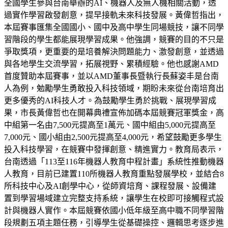
全國學生參與台南舉辦的AI、機器人及無人機相關活動，透
過實作學習啟發創意，提早接軌未來科技發展。黃偉哲指出，
本屆賽事匯集全國國小、國中及高中學生同場競技，讓不同學
習階段的學生都能展現學習成果。他強調，競賽的目的不只是
爭取獎項，更重要的是培養解決問題能力、激發創意，並透過
與各地學生交流學習，拓展視野、累積經驗。他也感謝AMD
首度贊助本屆賽事，並以AMD董事長暨執行長蘇姿丰是台南
人為例，勉勵學生勇敢投入科技領域，期盼未來從台南培育出
更多優秀的AI科技人才。為鼓勵學生勇於挑戰、展現學習成
果，市長黃偉哲也在開幕典禮宣佈加碼本屆競賽冠軍獎金，高
中組第一名由7,500元提高至1萬元、國中組由5,000元提高至
7,000元、國小組由2,500元提高至4,000元，希望鼓勵更多學生
投入科技學習，在競賽中發揮創意、精進實力。教育局表示，
台南透過「113至116年機器人教育中程計畫」系統性推動機器
人教育，目前已建置110所機器人教育重點發展學校，並結合8
所科技中心及AI創學中心，從師資培育、課程發展、設備建
置到學習場域建立完整支持系統，讓學生在校即可接觸程式設
計與機器人實作。本屆競賽依國小低年級至高中職不同學習階
段規劃五項主題任務，引導學生從基礎操控、邏輯思考逐步進