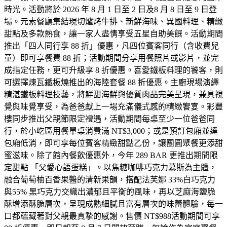
時光。活動將於 2026 年 8 月 1 日至 2 日及8 月 8 日至 9 日登
場。元素餐廳集結現切爐烤牛排、新鮮海味、異國料理、精緻
甜點及多款熱食，讓一家人盡情享受五星自助美饌。活動期間
推出「四人同行享 88 折」優惠，凡四位賓客同行（含收費兒
童）即可享餐費 88 折；活動期間分享用餐照片或影片，並完
成指定任務，更可升級享 8 折優惠。喜愛鐵板料理的饕客，則
可選擇煉瓦鐵板燒推出的海陸套餐 88 折優惠。主廚現場演繹
精湛鐵板料理技藝，將鮮甜海鮮與優質肉品完美呈現，兼具視
覺與味覺享受，為爸爸獻上一場充滿儀式感的精緻饗宴。彩豐
樓同步推出父親節限定禮遇，活動期間每桌至少一位爸爸同
行，於小吃區用餐單桌消費滿 NT$3,000；或是預訂包廂並達
包廂低消，即可享每位賓客精緻甜點乙份，讓團圓聚餐更添甜
蜜滋味。除了館內餐飲優惠外，今年 289 BAR 更推出期間限
定甜點 「父愛心語蛋糕」。以焦糖咖啡巧克力慕斯為主體，
融合葡萄柚百香果醬的清新果韻，搭配法芙娜 33%白巧克力
與55% 黑巧克力交織出濃郁且平衡的風味，再以芝麻海鹽脆
酥增添酥脆層次，呈現成熟細膩且富有層次的味蕾體驗，每一
口都蘊藏著對父親最真摯的感謝。售價 NT$988活動期間可享