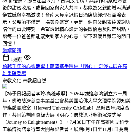
88 折優惠，即日起至 8 月 7 日開放預購，無論作為家庭聚餐
後的甜蜜收尾，或帶回家與家人共享，都能為父親節增添滿滿
儀式感與幸福滋味！台南大員皇冠假日酒店總經理石益鳴表
示，父親節不僅是一場美食盛宴，更是一個向父親表達感謝與
陪伴的重要時刻，希望透過精心設計的餐飲優惠及限定甜點，
讓每一位爸爸都能感受到家人的心意，留下溫暖且難忘的節日
回憶！
繼續閱讀
1週前
跨越千年的心靈朝聖！慈濟攜手哈佛「明心」 沉浸式展在高
雄重磅登場
宗教文化
宗教超自然
【柿子日報記者李玲/高雄報導】2026年適逢慈濟創立六十周
年，佛教慈濟慈善事業基金會與美國哈佛大學文理學院認知美
學媒體實驗室（Harvard University CAMLab）歷時四年深度合
作、共同策劃國際級大展《明心：佛教遺址藝術沉浸式展
（Journey to Enlightenment）》，7月30日下午在高雄國立科學
工藝博物館舉行盛大開幕記者會。展期8月1日至11月1日為期