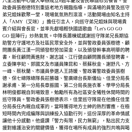
六里活動中心盛大舉辦成立8週年慶及警民聯誼慰勞餐會。警
政委員張樹德特別重返老地方親臨指導，與滿場的員警及巡守
弟兄姐妹歡聚一堂，現場氣氛熱烈滾滾。活動開場由知名主持
人「AMY（艾咪）」擔任引言人，向巡守弟兄姐妹與現場貴
賓介紹與會長官，並率先獻唱輕快國語歌曲「Let’s GO GO
GO 逗陣行」炒熱氣氛。中隊長蕭棟斌感謝巡守隊弟兄長期協
助警方守護地方及社區民眾安全外，並與警政委員張樹德、顧
問團長黃江漢一同頒發慰勞加菜金，以及頒發幹事高明華的聘
書，新任顧問黃進財、謝志誠、江行健由顧問團長頒發聘書。
立委陳亭妃、郭國文及市議員陳昆和、蔡蘇秋金、謝舒凡、方
一峰、蔡秋蘭、市議員參選人王詩媛、警政署警政委員張樹
德、保七總隊總隊長莊勝雄、警廣總台長斯儀仙、佳里分局長
謝承甫、第一分局長章振國、第二分局長施衣峯、學甲分局長
林明俊都親自到場致意，勉勵所有為社區安全犧牲休閒時間的
巡守隊員。警政委員張樹德表示，佳里巡守隊是在他擔任佳里
分局長任內親自成軍的，當時獲得地方士紳的熱烈響應，在極
短時間內完成編隊與訓練投入協勤行列，這份深厚的革命情感
讓他十分感動。他盛讚「警力有限，民力無窮」，點出民力支
援對維護治安的關鍵價值，獲得在場所有成員的強烈共鳴與喝