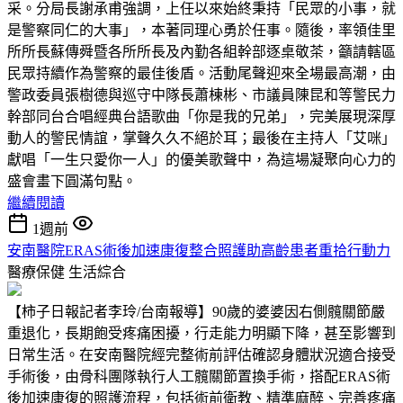
采。分局長謝承甫強調，上任以來始終秉持「民眾的小事，就
是警察同仁的大事」，本著同理心勇於任事。隨後，率領佳里
所所長蘇傳舜暨各所所長及內勤各組幹部逐桌敬茶，籲請轄區
民眾持續作為警察的最佳後盾。活動尾聲迎來全場最高潮，由
警政委員張樹德與巡守中隊長蕭棟彬、市議員陳昆和等警民力
幹部同台合唱經典台語歌曲「你是我的兄弟」，完美展現深厚
動人的警民情誼，掌聲久久不絕於耳；最後在主持人「艾咪」
獻唱「一生只愛你一人」的優美歌聲中，為這場凝聚向心力的
盛會畫下圓滿句點。
繼續閱讀
1週前
安南醫院ERAS術後加速康復整合照護助高齡患者重拾行動力
醫療保健
生活綜合
【柿子日報記者李玲/台南報導】90歲的婆婆因右側髖關節嚴
重退化，長期飽受疼痛困擾，行走能力明顯下降，甚至影響到
日常生活。在安南醫院經完整術前評估確認身體狀況適合接受
手術後，由骨科團隊執行人工髖關節置換手術，搭配ERAS術
後加速康復的照護流程，包括術前衛教、精準麻醉、完善疼痛