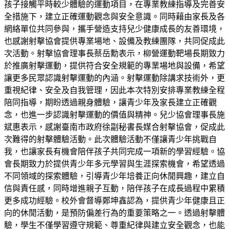
孩子接觸平時較少體驗的運動項目，在專業教練指導及完善安
全措施下，建立正確運動觀念與安全意識。同時藉由家長及各
網絡單位共同參與，攜手營造支持兒少健康成長的友善環境，
也感謝射擊協會提供專業場地、設備及教練團隊，共同促成此
次活動。射擊協會理事長蔡岳勳表示，柳營運動靶場長期致力
於推廣射擊運動，提供符合安全規範的專業場地與設備，希望
讓更多民眾認識射擊運動的內涵。射擊運動除講求技術外，更
重視紀律、安全及自我管理，因此本次特別安排專業教練全程
陪同指導，期盼透過親身體驗，讓青少年及家長建立正確觀
念，也進一步認識射擊運動的價值與精神。兒少協會理事長施
斌惠表示，感謝臺南市政府徐副秘書長媒合射擊協會，促成此
次難得的射擊體驗活動。此次體驗活動不僅讓青少年挑戰自
我，也讓家長有機會陪伴孩子共同完成一項新的學習經驗。協
會長期致力於提供青少年多元學習與生涯探索機會，希望透過
不同領域的探索體驗，引導青少年培養正向休閒興趣，建立自
信與責任感，同時增進親子互動，陪伴孩子在成長過程中累積
更多成功經驗。校外會督導鄭坤鑫認為，提供青少年健康且正
向的休閒活動，是預防偏差行為的重要策略之一。透過射擊體
驗，學生不僅學習遵守規範、尊重紀律與建立安全觀念，也能