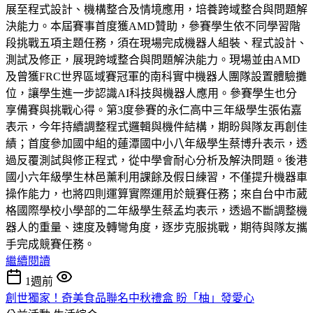
展至程式設計、機構整合及情境應用，培養跨域整合與問題解
決能力。本屆賽事首度獲AMD贊助，參賽學生依不同學習階
段挑戰五項主題任務，須在現場完成機器人組裝、程式設計、
測試及修正，展現跨域整合與問題解決能力。現場並由AMD
及曾獲FRC世界區域賽冠軍的南科實中機器人團隊設置體驗攤
位，讓學生進一步認識AI科技與機器人應用。參賽學生也分
享備賽與挑戰心得。第3度參賽的永仁高中三年級學生張佑嘉
表示，今年持續調整程式邏輯與機件結構，期盼與隊友再創佳
績；首度參加國中組的蓮潭國中小八年級學生蔡博升表示，透
過反覆測試與修正程式，從中學會耐心分析及解決問題。後港
國小六年級學生林邑薰利用課餘及假日練習，不僅提升機器車
操作能力，也將四則運算實際運用於競賽任務；來自台中市葳
格國際學校小學部的二年級學生蔡孟均表示，透過不斷調整機
器人的重量、速度及轉彎角度，逐步克服挑戰，期待與隊友攜
手完成競賽任務。
繼續閱讀
1週前
創世獨家！奇美食品聯名中秋禮盒 盼「柚」發愛心