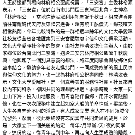
人王詩媛都到場向林府相公聖誕祝壽，「三安宮」主委林裕源
表示，「三安宮」位於台南市北門區三寮灣西北角，主神為
「林府相公」，當地信徒民眾利用祂聖誕千秋日，組成進香團
前往南鯤鯓代天府及東隆宮進香，還有燒王船儀式，鑼鼓喧天
相當熱鬧，今年比較特殊的是一群相遇40餘年的文化大學愛暉
社校友從全省各地匯集到三安宮體驗廟宇信仰文化傳承活動。
文化大學愛暉社今年的聚會，由社友林清汶擔任主辦人，由於
家鄉位於台南北門三寮灣，適逢三安宮林府相公聖誕千秋慶
典，他興起了一個別具意義的想法：將年度同學會與故鄉信仰
盛事結合，邀請多年老友走進北門，一同感受故鄉的風土民情
與信仰文化的魅力，也一起為林府相公祝壽同慶！林清汶表
示，文化大學愛暉社，是一個真善美的服務性社團。社員來自
校內不同科系，卻因共同的理想而相遇。求學時期，大家一同
上山下海，投入山地服務，用青春陪伴偏鄉，用汗水實踐關
懷，也在一次次服務中建立起如家人般的革命情感。畢業後，
人生各自奔赴不同的道路，有人成家立業 有人在不同領域發
光發熱，然而，彼此始終沒有忘記當年共同走過的歲月。於
是，大家立下一個美麗的約定—每年7月舉辦2天1夜的同學
會。這份約定，從青年走到中年，再走向人生更成熟的階段，