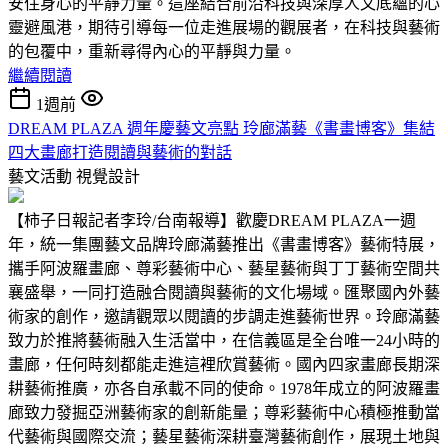
安住身心的平靜力量。這座結合前沿科技與深厚人文底蘊的心
靈避風港，期待引導每一位走進展場的觀展者，在科技與藝術
的包覆中，重新尋得內心的平靜與力量。
繼續閱讀
1週前
DREAM PLAZA 週年慶藝文亮點 玲廊滿藝《書畫博客》集結
四大畫廊打造閱讀與藝術的對話
藝文活動
視覺設計
【柿子日報記者李玲/台南報導】歡慶DREAM PLAZA一週
年，統一集團藝文品牌玲廊滿藝推出《書畫博客》藝術特展，
攜手阿波羅畫廊、尊彩藝術中心、藝星藝術與丁丁藝術空間共
襄盛舉，一同打造融合閱讀與藝術的文化場域。匯聚國內外藝
術家的創作，邀請觀眾以閱讀的步調走進藝術世界。玲廊滿藝
致力於推將藝術融入生活當中，在信義區是全台唯一24小時的
畫廊，任何時刻都能走進這裡欣賞藝術。國內四家畫廊長期深
耕藝術推廣，亦各自承載不同的使命。1978年成立的阿波羅畫
廊致力發掘亞洲藝術家的創新能量；尊彩藝術中心積極推動當
代藝術與國際交流；藝星藝術深耕臺灣藝術創作，展現土地與