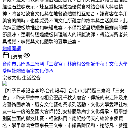
經理石益鳴表示，煉瓦鐵板燒透過優質食材結合職人料理精
神，將各地飲食文化與在地餐飲體驗相互結合，讓賓客在享用
美食的同時，也能感受不同文化所蘊含的故事與生活美學。此
次煉瓦鐵板燒推出旬味鰻魚宴，不僅希望呈現鰻魚最鮮美的季
節風味，更期待透過鐵板料理職人的細膩演繹，帶給消費者兼
具視覺、味覺與文化體驗的夏季盛宴。
繼續閱讀
1週前
台南市北門區三寮灣「三安宮」林府相公聖誕千秋！文化大學
愛暉社體驗廟宇文化傳承
宗教文化
生活綜合
【柿子日報記者李玲/台南報導】台南市北門區三寮灣「三安
宮」，昨天舉辦林府相公聖誕千秋大廟會，傳統的宋江陣及東
方藝術團表演，還有文化藝術祭系列活動，文化大學愛暉社校
友一年一度的全國大會師特別安排體驗廟宇文化傳承，還舉辦
別開生面的擲筊比賽，相當熱鬧。南鯤鯓代天府總幹事侯賢
名、學甲慈濟宮董事長王文宗、市議員陳昆和、謝舒凡、參選