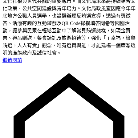
文化扎根與世代共融的重要城市。而文化局未來將持續結合文
化政策、公共空間建設與青年培力。文化局政風室因應今年年
底地方公職人員選舉，也設攤辦理反賄選宣導，透過有獎徵
答、活潑有趣的互動遊戲及QR Code掃描填答問卷等闖關活
動，讓參與民眾在輕鬆互動中了解常見賄選態樣，如現金買
票、禮品贈送、餐會請託及旅遊招待等，強化「ｉ幸福，檢舉
賄選，人人有責」觀念，唯有選賢與能，才能建構一個廉潔透
明的廉能政府及誠信社會。
繼續閱讀