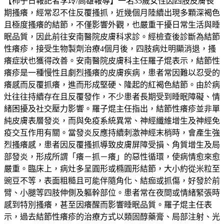
【柿子日報記者李玲/高雄報導】一名35歲女性因四肢皮膚長
期搔癢，經常忍不住反覆搔抓，近幾個月陸續出現多顆深褐色
且極度搔癢的結節，不僅影響外觀，也嚴重干擾日常生活與睡
眠品質，因此前往安南醫院皮膚科求診。經檢查後診斷為結節
性癢疹，接受生物製劑治療4個月後，四肢病灶明顯消退，搔
癢症狀也獲得改善。安南醫院皮膚科主任羅子焜表示，結節性
癢疹是一種慢性且劇烈搔癢的皮膚疾病，患者常因難以忍受的
癢感而反覆抓癢，進而形成堅硬、隆起的紅褐色結節。由於病
灶往往持續存在且反覆發作，不少患者長期受到睡眠障礙、情
緒困擾及社交壓力影響。羅子焜主任指出，結節性癢疹並非單
純皮膚表層發炎，而與免疫系統異常、神經纖維增生及神經免
疫交互作用有關。當發炎反應持續刺激神經末梢時，會產生強
烈搔癢感，患者因反覆搔抓導致皮膚屏障受損、角質增生及局
部發炎，形成所謂「癢－抓－癢」的惡性循環，使病情愈來愈
嚴重。臨床上，病灶多呈圓形或橢圓形結節，大小約從米粒至
豌豆不等，表面粗糙且可能伴隨角化、結痂或抓傷，好發於前
臂、小腿等四肢伸側及軀幹部位。患者常在夜間或情緒緊張時
感到特別搔癢，甚至因癢醒而影響睡眠品質。羅子焜主任表
示，過去結節性癢疹的治療方式以類固醇藥膏、局部注射、光