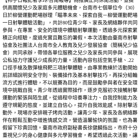
【柿子日報記者李玲/台南報導】為推廣正向休閒活動，並提
供高關懷兒少及家庭多元體驗機會，台南市七個單位今（30）
日於柳營運動靶場辦理「瞄準未來、探索自我－柳營運動靶場
一日射擊體驗活動」，共計80位青少年、家長及網絡夥伴共同
參與，在專業、安全的環境中體驗射擊運動，透過多元探索累
積正向經驗，度過充實且難忘的暑假。本次活動由臺南市射擊
協會及社團法人台南市全人教育及兒少發展協會（簡稱兒少協
會）共同承辦，帶領各單位服務之兒少及家長共同參與，展現
公私協力守護兒少成長的力量。活動內容包括空氣手槍、.22
口徑手槍及散彈槍飛靶三項射擊體驗，由專業教練於活動開始
前詳細說明安全守則、裝備操作及基本射擊技巧，再採分組輪
流方式進行體驗，不以競賽為目的，而是鼓勵參與者在安全環
境中挑戰自我。青少年透過實際操作，逐步克服初次接觸射擊
運動的緊張與陌生感，從過程中培養專注力、自我控制能力及
遵守規範的態度，並建立自信心，提升自我效能感。除射擊活
動外，現場亦安排親子烤肉活動，讓青少年、家長及各網絡夥
伴在輕鬆互動中增進情感交流，營造溫馨愉快的氛圍，也為暑
假留下珍貴回憶。臺南市政府副秘書長徐健麟指出，市府十分
重視兒少的身心健康與多元學習機會，希望透過此次活動，讓