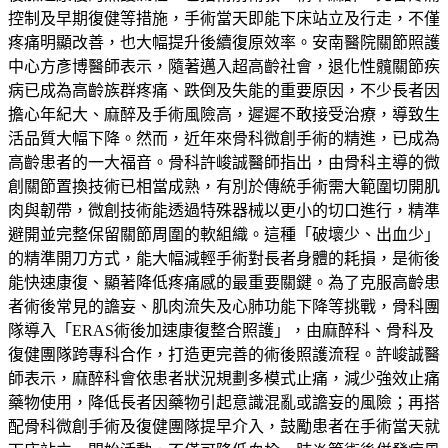
控制及早期復健等措施，手術當天即能下床站立及行走，不僅
疼痛明顯改善，也大幅提升後續復原效率。安南醫院關節照護
中心方彥博醫師表示，隨著邁入超高齡社會，退化性髖關節疾
病已成為高齡族群疼痛、跌倒及失能的重要原因，不少長者因
擔心年紀大、麻醉及手術風險高，遲遲不敢接受治療，導致生
活品質大幅下降。然而，近年來骨科微創手術的精進，已成為
高齡患者的一大福音。骨科許峻誠醫師指出，由骨科主導的微
創關節置換技術已相當成熟，有別於傳統手術需大範圍切開肌
肉與韌帶，微創技術能透過特殊器械以更小的切口進行，精準
避開並完整保留關節周圍的軟組織。這種「破壞少、出血少」
的精準開刀方式，能大幅減輕手術對長者身體的耗損，是術後
能快速康復、顯著降低疼痛感的最重要關鍵。為了克服高齡患
者術後常見的譫妄、肌肉流失及心肺功能下降等挑戰，骨科團
隊導入「ERAS術後加速康復整合照護」，由麻醉科、骨科及
復健團隊跨專科合作，打造更完善的術後照護流程。許峻誠醫
師表示，麻醉科會依患者狀況規劃多模式止痛，減少強效止痛
藥物使用，降低長者因藥物引起意識混亂或譫妄的風險；再搭
配骨科微創手術及復健團隊提早介入，鼓勵患者在手術當天就