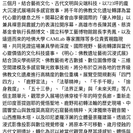
三個月，結合藝術文化、古代文明與尖端科技，以723坪的龐
大沉浸式展場與多感官敘事，將千年的佛教文化遺址轉譯為當
代心靈的棲息之所。開幕記者會由享譽國際的「優人神鼓」以
兼具禪意與震撼力的表演拉開序幕，高雄市市長陳其邁、慈濟
基金會執行長顏博文、國立科學工藝博物館館長李秀鳳，以及
遠道而來的哈佛大學 CAMLab 專家團隊等多位貴賓親臨現
場，共同見證這場兼具學術深度、國際視野、藝術轉譯與當代
心靈價值的文化科技盛事。《明心：佛教遺址藝術沉浸式展》
結合頂尖學術研究、佛教藝術考古數據、數位圖像修復、三維
空間建模及多感官聲光敘事技術，將分布於亞洲各地的世界級
佛教文化遺產進行高精度的數位重構。展覽空間規劃有「四門
四方」、「鹿野宣法」、「法華精神」、「千手千眼」、「捨
身救度」、「五十三參」、「法界正果」與「未來天際」等八
個主題單元，觀眾步入展場彷彿穿梭千年的時空長廊，重新走
近印度菩提迦耶的覺悟聖地、鹿野苑初轉法輪的歷史現場、中
國響堂山與敦煌莫高窟的石窟藝術精粹、天津獨樂寺觀音閣、
山西應縣木塔，以及印尼婆羅浮屠的立體曼荼羅建築。透過沉
浸式影像投影與數位視覺修復，將原本不可移動、歲月侵蝕的
古代文明遺址，轉化為可以被當代觀眾身歷其境感知、體悟與