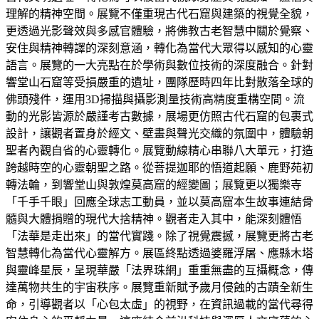
理解的精神空間。展覽不僅重現古代石窟與建築的視覺全貌，
更透過光影聲效與多感官體驗，將佛教古老智慧中關於覺察、
安住與精神轉譯的深刻意涵，轉化為當代大眾得以感知的心靈
語言。展覽的一大亮點在於學術與數位技術的深度融合。針對
響堂山石窟等受損嚴重的遺址，團隊歷時四年比對散落全球的
佛頭殘件，運用3D掃描與攝影測量技術高精度重構空間。流
動的光影皆源於嚴謹考古數據，展場更仿照古代石窟的包裹式
設計，讓觀者置身於經文、壁畫與聲光交織的氛圍中，體驗朝
聖者內觀自省的心靈轉化。展覽動線精心串聯八大單元，打造
跨越時空的心靈朝聖之路。從菩提迦耶的悟道起願、鹿野苑初
轉法輪，到響堂山與敦煌莫高窟的經變圖；展覽更以獨樂寺
「千手千眼」回應全球志工動員，並以莫高窟本生故事連結骨
髓與大體捐贈的現代大捨精神。觀者走入其中，能深刻體悟
「法華是走出來」的當代實踐。除了視覺震撼，展覽更將古老
智慧轉化為當代心靈解方。展區終點透過婆羅浮屠、應縣木塔
與靈峰星辰，呈現華嚴「法界珠網」重重無盡的互攝概念，傳
達萬物共生的宇宙秩序。展覽重新賦予歲月侵蝕的古蹟全新生
命，引導觀者以「心包太虛」的視野，在資訊過載的當代尋得