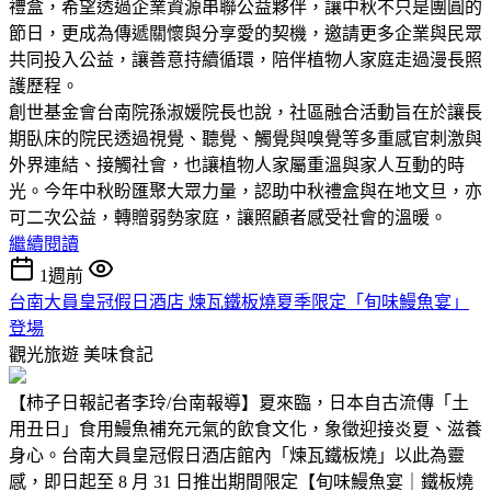
禮盒，希望透過企業資源串聯公益夥伴，讓中秋不只是團圓的
節日，更成為傳遞關懷與分享愛的契機，邀請更多企業與民眾
共同投入公益，讓善意持續循環，陪伴植物人家庭走過漫長照
護歷程。
創世基金會台南院孫淑媛院長也說，社區融合活動旨在於讓長
期臥床的院民透過視覺、聽覺、觸覺與嗅覺等多重感官刺激與
外界連結、接觸社會，也讓植物人家屬重溫與家人互動的時
光。今年中秋盼匯聚大眾力量，認助中秋禮盒與在地文旦，亦
可二次公益，轉贈弱勢家庭，讓照顧者感受社會的溫暖。
繼續閱讀
1週前
台南大員皇冠假日酒店 煉瓦鐵板燒夏季限定「旬味鰻魚宴」
登場
觀光旅遊
美味食記
【柿子日報記者李玲/台南報導】夏來臨，日本自古流傳「土
用丑日」食用鰻魚補充元氣的飲食文化，象徵迎接炎夏、滋養
身心。台南大員皇冠假日酒店館內「煉瓦鐵板燒」以此為靈
感，即日起至 8 月 31 日推出期間限定【旬味鰻魚宴｜鐵板燒