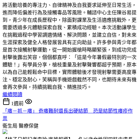
將活動培養的專注力、自律精神及自我要求延伸至日常生活，
進而降低偏差行為及接觸毒品等風險。輔諮中心主任陳谷易提
到，青少年在成長歷程中，除面對課業及生活適應挑戰外，更
需要透過多元體驗探索自我、累積成功經驗。本次活動讓學生
在挑戰過程中學習調適情緒、解決問題，並建立自信，對未來
生涯探索及健全人格發展皆具有正向助益。許多參與青少年都
是首次接觸射擊運動，從一開始握槍時略顯緊張，到成功完成
射擊後露出笑容，個個都直呼：「這是今年暑假最特別的一次
體驗！」有學員分享，槍枝重量及射擊聲響都超乎預期，原本
以為自己能輕鬆命中目標，實際體驗後才發現射擊需要高度專
注、穩定及耐心，笑稱與手機遊戲截然不同，也期待未來有機
會再次參與，持續挑戰自我、精進技巧。
繼續閱讀
1週前
「癢－抓－癢」 奇癢難耐還長出硬結節 恐是結節性癢疹作
祟
衛生局
醫療保健