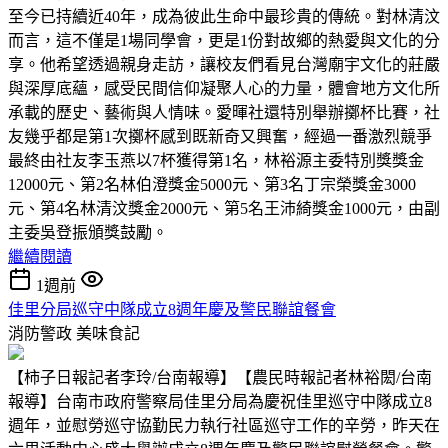
至今已持續近40年，成為彼此生命中最珍貴的傳統。對林清汶
而言，這不僅是1場同學會，更是1份對故鄉的熱愛與文化的分
享。他希望透過親身走訪，讓校友們看見台灣廟宇文化的莊嚴
與深厚底蘊，感受民間信仰凝聚人心的力量，體會地方文化所
承載的歷史、藝術與人情味。愛暉社還特別舉辦擲杯比賽，社
友幾乎都是第1次擲杯感到既新奇又興奮，經過一番激烈競爭
最終由社友李玉燕以7杯獲得第1名，林裕源主委特別獎獎金
12000元、第2名林伯澄獎金5000元、第3名丁宗榮獎金3000
元、第4名林清汶獎金2000元、第5名王沛綺獎金1000元，由副
主委吳登振頒獎鼓勵。
繼續閱讀
1週前
佳里分局巡守中隊成立8週年慶及警民聯誼餐會
消防警政
美味食記
【柿子日報記者李玲/台南報導】【農民時報記者林裕閎/台南
報導】台南市政府警察局佳里分局為慶祝佳里巡守中隊成立8
週年，並慰勞巡守協勤民力執行社區巡守工作的辛勞，昨天在