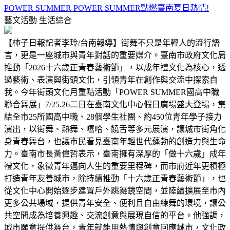
POWER SUMMER POWER SUMMER點燃臺南夏日熱情!
藝文活動
生活綜合
【柿子日報記者李玲/台南報導】街舞不只是年輕人的流行語
言，更是一座城市與青年對話的重要媒介。臺南市政府文化局
推動「2026十六歲正青春藝術節」，以成年禮文化為核心，透
過藝術、表演與街頭文化，引領青年在創作與交流中探索自
我。今年街頭文化月重點活動「POWER SUMMER國高中職
聯合舞展」7/25.26二日在臺南文化中心假日廣場盛大登場，集
結全市25所國高中職、28個學生社團、約450位青年學子接力
演出，以街舞、熱舞、嘻哈、饒舌等多元展演，讓城市街角化
身青春舞台，也讓市民看見臺南年輕世代蓬勃的創造力與生命
力。臺南市長黃偉哲表示，臺南擁有深厚的「做十六歲」成年
禮文化，象徵青年邁向人生的重要里程碑，而市府近年更積極
打造青年友善城市，除持續推動「十六歲正青春藝術節」，也
從文化中心開始逐步建置戶外跳舞鏡空間，並陸續擴展至市內
更多公共場域，提供青年安全、便利且自由練舞的環境，讓公
共空間成為培養興趣、交流創意與展現自信的平台。他強調，
城市願意提供舞台，青年就能用熱情與創意回應城市，文化政