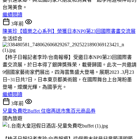
台灣美食。
繼續閱讀
3年前
陳美珍【嬉樂之心系列】榮獲日本NP0第23回國際書畫交流展
生活綜合
【柿子日報記者李玲/台南報導】受邀日本NP0第23回國際書
畫交流展，於日本得了銀牌獎殊荣，載譽歸國。此次一共邀請
9個國家藝術家們展出，四海雲集盛大登場。展期2023 .3月23
日~31日共7日，日本東京都美術館，在國際舞台上台灣粉墨
登場，燦爛光輝，為國爭光。
繼續閱讀
3年前
兒童免費吃Buffet 住宿再送市集百元商品券
國內旅遊
【柿子日報記者李玲/台南報導】這個周末就是兒童節清明節