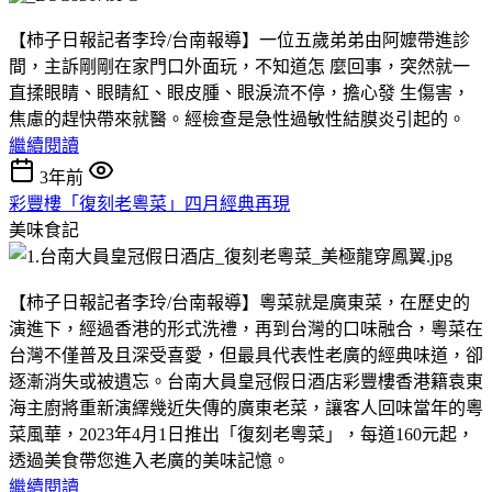
【柿子日報記者李玲/台南報導】一位五歲弟弟由阿嬤帶進診
間，主訴剛剛在家門口外面玩，不知道怎 麼回事，突然就一
直揉眼睛、眼睛紅、眼皮腫、眼淚流不停，擔心發 生傷害，
焦慮的趕快帶來就醫。經檢查是急性過敏性結膜炎引起的。
繼續閱讀
3年前
彩豐樓「復刻老粵菜」四月經典再現
美味食記
【柿子日報記者李玲/台南報導】粵菜就是廣東菜，在歷史的
演進下，經過香港的形式洗禮，再到台灣的口味融合，粵菜在
台灣不僅普及且深受喜愛，但最具代表性老廣的經典味道，卻
逐漸消失或被遺忘。台南大員皇冠假日酒店彩豐樓香港籍袁東
海主廚將重新演繹幾近失傳的廣東老菜，讓客人回味當年的粵
菜風華，2023年4月1日推出「復刻老粵菜」，每道160元起，
透過美食帶您進入老廣的美味記憶。
繼續閱讀