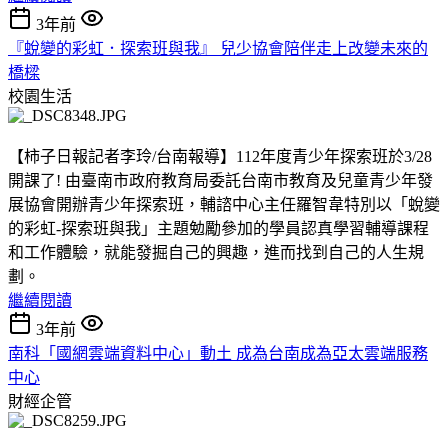
3年前
『蛻變的彩虹．探索班與我』 兒少協會陪伴走上改變未來的
橋樑
校園生活
【柿子日報記者李玲/台南報導】112年度青少年探索班於3/28
開課了! 由臺南市政府教育局委託台南市教育及兒童青少年發
展協會開辦青少年探索班，輔諮中心主任羅智韋特別以「蛻變
的彩虹-探索班與我」主題勉勵參加的學員認真學習輔導課程
和工作體驗，就能發掘自己的興趣，進而找到自己的人生規
劃。
繼續閱讀
3年前
南科「國網雲端資料中心」動土 成為台南成為亞太雲端服務
中心
財經企管