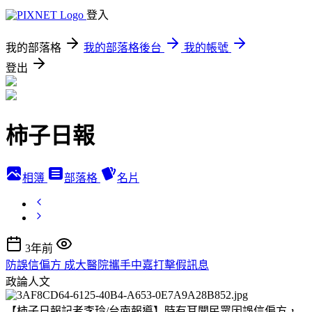
登入
我的部落格
我的部落格後台
我的帳號
登出
柿子日報
相簿
部落格
名片
3年前
防誤信偏方 成大醫院攜手中嘉打擊假訊息
政論人文
【柿子日報記者李玲/台南報導】時有耳聞民眾因誤信偏方，