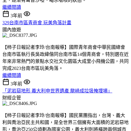
全，逐漸有聲音沙啞、喝水嗆咳的狀態。
繼續閱讀
3年前
329台南市區青商會 玩美角落計畫
國內旅遊
【柿子日報記者李玲/台南報導】國際青年商會中華民國總會
台南市區執行長吳政緯偕同台南市區14個青商會，特別選在近
年來非常熱門的景點水交社文化園區大成里小飛機公園，共同
完成2023台南市區玩美角落。
繼續閱讀
3年前
「泥岩惡地形 義大利申世界遺產 龍崎成垃圾掩埋場」
財經企管
【柿子日報記者李玲/台南報導】國民黨團指出，台灣、義大
利與喬治亞民主共和國，是全世界三個擁有大面積的泥岩惡地
形，喬治亞250公頃劃為國家公園，義大利則將橫跨兩個城市