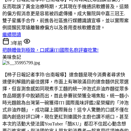
反而耽誤了黃金治療時期，尤其現在手機通訊軟體普及，這類
的偏方假消息更是容易被四處傳播。成大醫院與中嘉三冠王.
雙子星攜手合作，前進各社區進行媒體識讀宣導，並以實際案
例提醒民眾遠離醫療偏方以及善用查核軟體查證。
繼續閱讀
3年前
把麵體做到極致，口感讓ITI國際名廚評審吃驚!
美味食記
【柿子日報記者李玲/台南報導】速食麵是現今消費者尋求快
速便利解餓的最佳選擇，市面上有琳琅滿目的速食麵供民眾選
擇，但盲測食感如同現煮手工麵的統一沖泡式非油炸麵從眾多
食品類選手中脫穎而出，首此參賽就榮獲全場焦點，統一麵小
時光麵館為台灣第一碗獲得ITI 國際風味評鑑2星榮耀的「沖泡
式非油炸麵」，成功躍上國際舞台！這令人驚艷的口感不僅在
國內創造好評口碑，現在更紅到連國外主廚也讚不絕口，甚至
本次的活動大使法國YouTuber「酷KU」都忍不住起心動念想
要引進家鄉，與法國的家人朋友和消費者一起享用這項神奇的