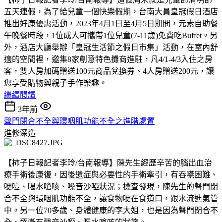
五天連假，為了給兒童一個快樂假期，台南大員皇冠假日酒店
推出好康優惠活動，2023年4月1日至4月5日期間，元素自助餐
午晚餐時段，1位成人可攜帶1位兒童(7-11歲)免費吃Buffet。另
外，酒店大廳舉辦「皇冠生活節之假日市集」活動，在室內舒
適的空間裡，邀集8家創意特色攤商進駐，凡4/1-4/3入住之房
客，雙人房加碼贈送100元商品兌換券、4人房贈送200元，讓
您享受購物與親子手作樂趣。
繼續閱讀
3年前
聲門閉合不全與環咽肌功能不全之進階處置
進修深造
【柿子日報記者李玲/台南報導】陳先生經歷辛苦的腦出血治
療手術後康復，因後遺症與必要性的手術牽引，有吞嚥困難、
哽噎、喝水嗆咳、嗓音沙啞狀況；檢查發現，陳先生的聲門閉
合不全與環咽肌功能不全，讓食物哽在食道口，跟水流進氣管
中。另一位70多歲、身體健康的李大姐，也是因為聲門閉合不