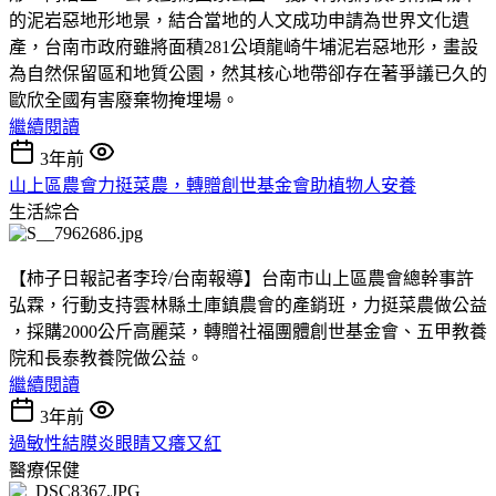
的泥岩惡地形地景，結合當地的人文成功申請為世界文化遺
產，台南市政府雖將面積281公頃龍崎牛埔泥岩惡地形，畫設
為自然保留區和地質公園，然其核心地帶卻存在著爭議已久的
歐欣全國有害廢棄物掩埋場。
繼續閱讀
3年前
山上區農會力挺菜農，轉贈創世基金會助植物人安養
生活綜合
【柿子日報記者李玲/台南報導】台南市山上區農會總幹事許
弘霖，行動支持雲林縣土庫鎮農會的產銷班，力挺菜農做公益
，採購2000公斤高麗菜，轉贈社福團體創世基金會、五甲教養
院和長泰教養院做公益。
繼續閱讀
3年前
過敏性結膜炎眼睛又癢又紅
醫療保健