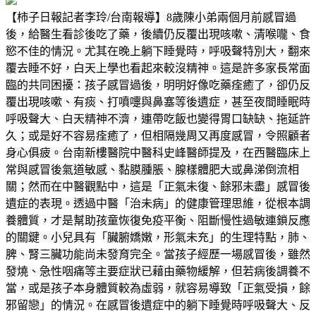
【柿子日報記者李玲/台南報導】8歲陳小弟兩個月前感冒過
後，給醫生看診後吃了藥，後續仍反覆出現咳嗽、清喉嚨、食
慾不佳的情況。尤其在晚上躺下睡覺時，呼吸聲特別大，翻來
覆去睡不好，白天上學也看起來較沒精神。這是許多家長常面
臨的共同困擾：孩子感冒過後，明明好像吃藥痊癒了，卻仍反
覆出現咳嗽、有痰、打噴嚏與鼻塞等後遺症，甚至夜間睡眠時
呼吸聲大、白天精神不濟，連帶吃飯也變得胃口缺缺、拖延許
久；或是好不容易痊癒了，但相隔幾周又再度感冒，令照顧者
身心俱疲。台南新樓醫院中醫科史峰醫師提及，在西醫臨床上
常與感冒後氣道敏感、黏膜腫脹、腺樣體肥大或鼻涕倒流相
關；然而在中醫觀點中，這是「正氣未復、餘邪未盡」感冒後
遺症的表現。透過中醫「治未病」的健康管理思維，從根本調
養體質，才是幫助孩童恢復免疫平衡、阻斷慢性過敏連鎖反應
的關鍵。小兒具有「臟腑嬌嫩，形氣未充」的生理特點，肺、
脾、腎三臟功能尚未發育完全。當孩子經歷一場感冒後，雖然
發燒、急性咽痛等主要症狀已藉由藥物緩解，但若病後調養不
當，或是孩子本身體質較為虛弱，就容易導致「正氣受損，餘
邪留戀」的情況。在感冒後遺症中的躺下睡覺時呼吸聲大、反