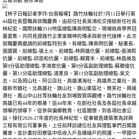
公益活動
進修深造
【柿子日報記者李玲/台南報導】路竹扶輪社於7月11日舉行第
44屆社長暨職員就職慶典，由前任社長吳鴻松交接給新任社長
林紀宏，國際扶輪3510地區總監陳高明監交，現場政商學界冠
蓋雲集，共同見證路竹企業家精神的傳承與新世代接棒。此次
就職慶典邀請的前總監特別多，有總監-陳高明伉儷、秘書長-
張國寳、前總監-張土火、前總監-林照雄伉儷、前總監-張鴻熙
伉儷、前總監-邱崑和伉儷、前總監-賴寳禾、前總監-林昌煥及
第9分區助理總監-李鴻章伉儷、第9分區副助理總監-蘇聰俊伉
儷、第11分區助理總監-湯憲良、第11分區副助理總監-吳文
志，以及岡山社、阿公店社、高雄濱海社、高雄燕之巢社、高
雄新市鎮社、北高雄社、旗山社、旗山東區社、樂芙社、興達
港社、鳳山中山社等扶輪社友到場致賀與觀禮。路竹扶輪社在
高雄已有44年的根基！這44年來，在創社社長及各屆社長卓越
領導的領導下，從參與偏鄉教育、社區關懷，到各項社會公
益。接任2026-27年度的社長林紀宏，從事營造建築業為詳興
工程有限公司董事長，上任前拜訪諸位社友與理監事們召開籌
備會，並計畫好田寮區中低收入戶及邊緣戶的照護、一甲國中