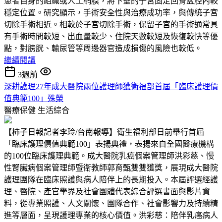
患者自身的組織或人工網膜，將下垂的子宮固定回骨盆腔內較
穩定位置。研究顯示，手術安全性與治療成功率，與傳統子宮
切除手術相近。相較於子宮切除手術，保留子宮的手術通常具
有手術時間較短、出血量較少、住院天數較短及恢復較快等優
點，對膀胱、輸尿管等周邊器官造成損傷的風險也較低。
繼續閱讀
3週前
深耕護理27年成大醫院兩位護理師獲衛福部首屆「臨床護理價
值典範100」殊榮
醫療保健
生活綜合
【柿子日報記者李玲/台南報導】衛生福利部日前舉行首屆
「臨床護理價值典範100」表揚典禮，表揚來自全國醫療機構
的100位臨床護理典範。成大醫院乳癌個案管理師洪彩慈、慢
性腎臟病個案管理師暨衛教師郭育甄雙雙獲獎，展現成大醫院
護理團隊在臨床照護與病人陪伴上的長期投入。本屆評選經護
理、醫院、產官學界及社會團體代表綜合評選書面與影片資
料，從專業照護、人文關懷、團隊合作、社會影響力及持續精
進等層面，呈現護理專業的核心價值。洪彩慈：陪伴乳癌病人