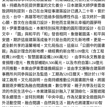
絡，持續為市民提供豐富的文化養分。日本建築大師伊東豊雄
致詞時則提到，自己在台灣從事建築設計已邁入二十年，曾於
台北、台中、高雄等地打造過多個指標性作品，這次終於一圓
心願，首次在台南操刀設計，對他而言是無比幸福的圓夢時
刻。伊東豊雄指出，本案特別採用流動的圓形環狀設計，在日
文中，「圓」與和平的「和」發音相同，象徵著圓滿、和平與
安適，期許這座建築落成後不只是台南的文化新地標，更是一
處全齡共享的溫馨場域。文化局指出，這座以「公園中的圖書
館」為設計理念的新地標，總經費約新台幣3.09億元（含工程
經費2.89億元、智慧圖書設備2,000萬元），由李科永文教基金
會捐贈1億元、教育部補助8,500萬元，以及市府自籌1.24億元
共同推動。本案由伊東豊雄擔綱設計，並由李文勝聯合建築師
事務所共同參與設計及監造，工期為520日曆天，預計於117年
竣工啟用。文化局說明，台南持續推動公共圖書館升級，將圖
書館逐步轉型為融合閱讀推廣、數位學習、親子共學及社區交
流的市民生活中心。本案建築設計融入了屋頂綠化、深簷遮陽
等永續理念，並特別規劃「中央中庭」作為兒童安全遊戲與戶
外活動空間，融合閱讀、自然與生活。館內也將建置RFID智