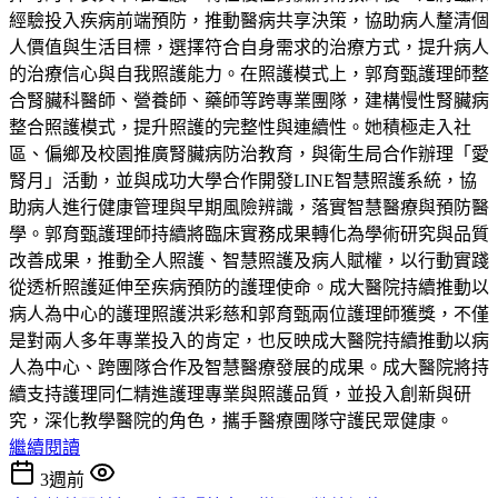
經驗投入疾病前端預防，推動醫病共享決策，協助病人釐清個
人價值與生活目標，選擇符合自身需求的治療方式，提升病人
的治療信心與自我照護能力。在照護模式上，郭育甄護理師整
合腎臟科醫師、營養師、藥師等跨專業團隊，建構慢性腎臟病
整合照護模式，提升照護的完整性與連續性。她積極走入社
區、偏鄉及校園推廣腎臟病防治教育，與衛生局合作辦理「愛
腎月」活動，並與成功大學合作開發LINE智慧照護系統，協
助病人進行健康管理與早期風險辨識，落實智慧醫療與預防醫
學。郭育甄護理師持續將臨床實務成果轉化為學術研究與品質
改善成果，推動全人照護、智慧照護及病人賦權，以行動實踐
從透析照護延伸至疾病預防的護理使命。成大醫院持續推動以
病人為中心的護理照護洪彩慈和郭育甄兩位護理師獲獎，不僅
是對兩人多年專業投入的肯定，也反映成大醫院持續推動以病
人為中心、跨團隊合作及智慧醫療發展的成果。成大醫院將持
續支持護理同仁精進護理專業與照護品質，並投入創新與研
究，深化教學醫院的角色，攜手醫療團隊守護民眾健康。
繼續閱讀
3週前