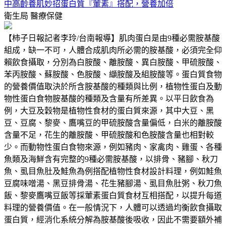
中高齡養肌妙招蛋白質『葷素』搭配，營養加倍
衛生局
醫療保健
【柿子日報記者李玲/台南報導】肌肉蛋白是由9種必需胺基酸
組成，缺一不可，人體合成肌肉所必需的胺基酸，必須完全仰
賴飲食攝取，分別為白胺酸、離胺酸、異白胺酸、甲硫胺酸、
苯丙胺酸、蘇胺酸、色胺酸、纈胺酸及組胺酸等。蛋白質食物
的營養價值取決於所含胺基酸的種類與比例，植物性蛋白及動
物性蛋白食物胺基酸的種類及含量有所差異。以平日飲食為
例，大豆及穀物是植物性食材的蛋白質來源，其中大豆、黑
豆、豆腐、黎麥、鷹嘴豆的甲硫胺酸含量偏低，白米的離胺酸
含量不足，花生的離胺酸、甲硫胺酸和色胺酸含量也相對較
少。而動物性蛋白食物來源，例如豬肉、家禽肉、雞蛋、各種
魚類及海鮮含有完整的9種必需胺基酸，以排骨、豬腳、秋刀
魚、虱目魚肚及鮭魚為例搭配植物性食材設計料理，例如鮭魚
豆腐味噌湯、黑豆排骨湯、花生豬腳湯、虱目魚肚粥、秋刀魚
飯、黎麥鷹嘴豆飯等採葷素蛋白質食材互相搭配，以提升每道
料理的營養價值。在一般情況下，人體可以透過均衡飲食攝取
蛋白質，經消化系統分解為胺基酸後吸收，因此不需要額外補