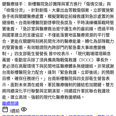
鍵醫療接手： 新樓醫院急診團隊與軍方進行「傷情交接」與
「檢傷分流」，針對創傷、大量出血等戰傷個案，立即實施緊
急手術與關鍵醫療處置，模擬實戰從前線救護到急診處置的無
縫接軌。台南新樓醫院劉啓擧院長提及，平時演練構築戰時堅
實後盾，「急診室與醫療救治是守護生命的最前線。透過平時
與國軍建立的支援協定，不僅能落實地區醫療資源的平行整
合，更能在關鍵時刻將民間充沛的醫療能量，轉化為部隊戰力
的堅實後盾，有效驗證院內跨部門的緊急重大事故應變機
制。」四支部衛生營營長 曾中校表示，「現代戰場環境瞬息
萬變，衛勤官兵除了須具備高階戰傷救護（TCCC）專長外，
更必須在高壓環境下與民間地區醫療體系無縫鏈結。非常感謝
台南新樓醫院全力配合，達到『緊急救護、立即後送』的預期
目標，確保任務遂行。」台南新樓醫院與四支部衛生營皆表
示，面對未來潛在威脅，軍民醫療機制的鏈結愈加關鍵。雙方
將持續深化平行聯繫與定期演習，持續提升軍民聯合救護效
能，建立高效、強韌的現代化醫療救援網絡。
繼續閱讀
3週前