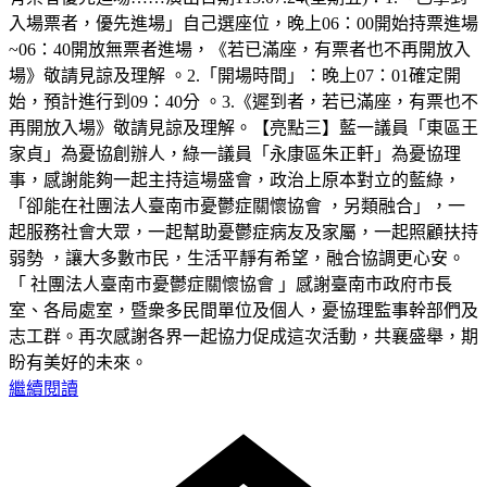
入場票者，優先進場」自己選座位，晚上06：00開始持票進場
~06：40開放無票者進場，《若已滿座，有票者也不再開放入
場》敬請見諒及理解 。2.「開場時間」：晚上07：01確定開
始，預計進行到09：40分 。3.《遲到者，若已滿座，有票也不
再開放入場》敬請見諒及理解。【亮點三】藍一議員「東區王
家貞」為憂協創辦人，綠一議員「永康區朱正軒」為憂協理
事，感謝能夠一起主持這場盛會，政治上原本對立的藍綠，
「卻能在社團法人臺南市憂鬱症關懷協會 ，另類融合」，一
起服務社會大眾，一起幫助憂鬱症病友及家屬，一起照顧扶持
弱勢 ，讓大多數市民，生活平靜有希望，融合協調更心安。
「 社團法人臺南市憂鬱症關懷協會 」感謝臺南市政府市長
室、各局處室，暨衆多民間單位及個人，憂協理監事幹部們及
志工群。再次感謝各界一起協力促成這次活動，共襄盛舉，期
盼有美好的未來。
繼續閱讀