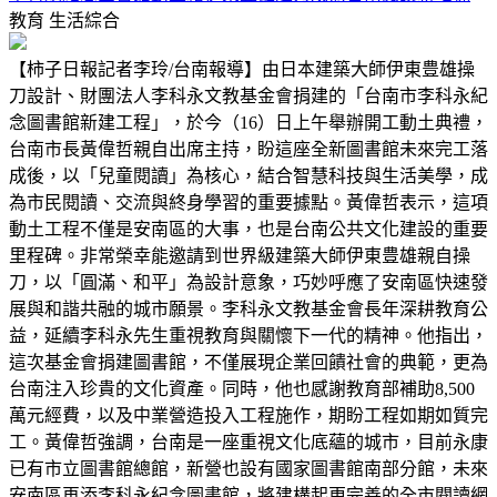
教育
生活綜合
【柿子日報記者李玲/台南報導】由日本建築大師伊東豊雄操
刀設計、財團法人李科永文教基金會捐建的「台南市李科永紀
念圖書館新建工程」，於今（16）日上午舉辦開工動土典禮，
台南市長黃偉哲親自出席主持，盼這座全新圖書館未來完工落
成後，以「兒童閱讀」為核心，結合智慧科技與生活美學，成
為市民閱讀、交流與終身學習的重要據點。黃偉哲表示，這項
動土工程不僅是安南區的大事，也是台南公共文化建設的重要
里程碑。非常榮幸能邀請到世界級建築大師伊東豊雄親自操
刀，以「圓滿、和平」為設計意象，巧妙呼應了安南區快速發
展與和諧共融的城市願景。李科永文教基金會長年深耕教育公
益，延續李科永先生重視教育與關懷下一代的精神。他指出，
這次基金會捐建圖書館，不僅展現企業回饋社會的典範，更為
台南注入珍貴的文化資產。同時，他也感謝教育部補助8,500
萬元經費，以及中業營造投入工程施作，期盼工程如期如質完
工。黃偉哲強調，台南是一座重視文化底蘊的城市，目前永康
已有市立圖書館總館，新營也設有國家圖書館南部分館，未來
安南區再添李科永紀念圖書館，將建構起更完善的全市閱讀網