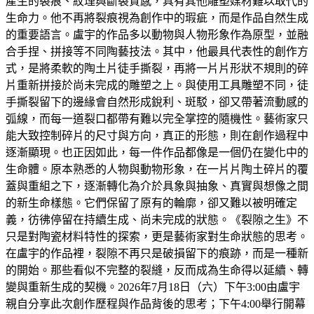
產生的裂痕、紋理與斷裂質感，具有其他雕塑媒材難以取代的
生命力。他不再將裂痕視為創作中的瑕疵，而是作品自然生成
的重要語言。盧宇的作品多以動物與人物形象作為原型，並融
合手捏、拼接等不同陶藝技法。其中，他最具代表性的創作方
式，是將柔軟的陶土片徒手撕裂，再將一片片形狀不規則的碎
片重新拼接於尚未完成的雕塑之上。與使用工具雕塑不同，徒
手撕裂留下的邊緣會自然形成銳利、斑駁，卻又帶著流動感的
弧線，而每一道裂口都帶有難以完全掌控的隨機性。藝術家只
能大致控制碎片的尺寸與方向，真正的形態，則在創作過程中
逐漸顯現。也正因如此，每一件作品都像是一個仍在變化中的
生命體。原本熟悉的人物與動物形象，在一片片陶土碎片的覆
蓋與重組之下，逐漸轉化為介於具象與抽象、真實與想像之間
的新生命樣態。它們保留了原有的輪廓，卻又難以被明確定
義，彷彿停留在持續生成、尚未完成的狀態。《裂隙之生》不
只是對陶瓷材料特性的探索，更是藝術家對生命狀態的思考。
在盧宇的作品裡，裂隙不再只是破損留下的痕跡，而是一種新
的開始。那些看似不完整的裂縫，反而成為生命得以延續、轉
變與重新生成的契機。2026年7月18日（六）下午3:00由盧宇
親自分享此次創作歷程與作品背後的思考；下午4:00舉行開幕