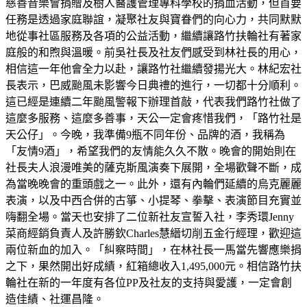
慈善音樂會捐贈及樹人醫護管理專科學校的捐血活動，但首要
任務是透過家庭聯誼，凝聚社友與寶眷們的向心力，共同默默
地從事社區服務及各項的公益活動，繼續讓路竹扶輪社有著家
庭般的和煦與溫暖。前吳社長及社友們感受到林社長的用心，
相信這一年他會全力以赴，讓路竹社繼續發揚光大。林紀宏社
長表示，巴威颱風未影響今日典禮的進行，一切都十分順利。
這已經是連續二年颱風警報下辦理首敲，代表我們路竹社做了
這麼多服務、這麼多善事，天公一定會疼惜我們，「路竹社是
天公仔」。今晚，我準備9瓶不同年份、品牌的酒，我稱為
「友情9酒」，希望我們的友情能久久不散。晚會的開始則在
社長夫人浪漫唯美的薩克斯風演奏下展開，全場歡聲不斷，成
為當晚晚會的重頭戲之一。此外，還有內輪們延續的烏克麗麗
表演，以及中西合併的古箏、小提琴、拳擊、表演節目充實並
嗨翻全場。當天也安排了二位新社友宣誓入社，李秀環Jenny
菜商經銷負責人及許勝欽Charles慧縉切削五金行經理，歡迎這
兩位新血的加入。「糾察時間」，在林社長一馬當先響應樂捐
之下，果然開出好成績，紅箱總收入1,495,000元。相信路竹扶
輪社在新的一年度有各位PP及社友的支持與愛護，一定會創
造佳績、社運昌隆。