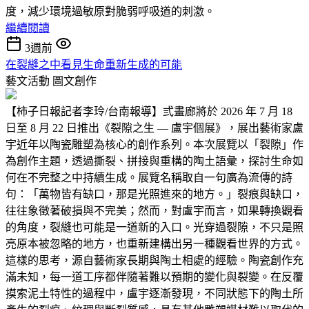
度，減少環境過敏原對脆弱呼吸道的刺激。
繼續閱讀
3週前
在裂縫之中看見生命重新生成的可能
藝文活動
圖文創作
【柿子日報記者李玲/台南報導】弎畫廊將於 2026 年 7 月 18
日至 8 月 22 日推出《裂隙之生 — 盧宇個展》，展出藝術家盧
宇近年以陶瓷雕塑為核心的創作系列。本次展覽以「裂隙」作
為創作主題，透過撕裂、拼接與重構的陶土語彙，探討生命如
何在不完整之中持續生成。展覽名稱取自一句廣為流傳的詩
句：「萬物皆有缺口，那是光照進來的地方。」裂痕與缺口，
往往象徵著破損與不完美；然而，對盧宇而言，如果轉換觀看
的角度，裂縫也可能是一道新的入口。光穿過裂隙，不只是照
亮原本被忽略的地方，也重新建構出另一種觀看世界的方式。
這樣的思考，源自藝術家長期與陶土相處的經驗。陶瓷創作充
滿未知，每一道工序都伴隨著難以預期的變化與裂變。在反覆
摸索泥土特性的過程中，盧宇逐漸發現，不同狀態下的陶土所