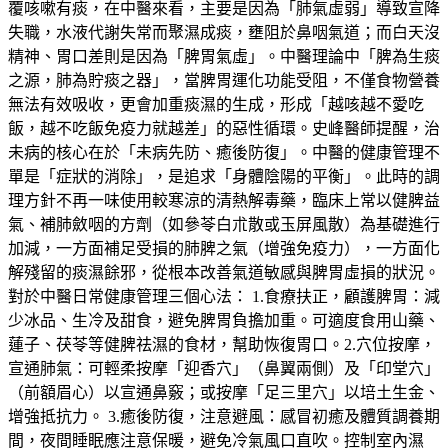
覆咳嗽有痰，在中醫來看，主要是因為「肺氣虛弱」導致宣降
失職，水液代謝失常而聚濕成痰，壅阻於鼻咽氣道；而白天沒
精神、胃口差則是因為「脾胃氣虛」。中醫理論中「脾為生痰
之源，肺為貯痰之器」，當脾胃運化功能受阻，不僅食物營養
無法有效吸收，更會加重痰濕的生成，形成「越咳越不愛吃
飯，越不吃飯免疫力就越差」的惡性循環。史峰醫師提醒，治
未病的核心在於「未病先防、癒後防復」。中醫的健康管理不
單是「症狀的消除」，是追求「身體陰陽的平衡」。此時的調
理方針不再一味使用較寒涼的清熱解毒藥，臨床上常以健脾益
氣、補肺斂咽的方劑（如參苓白朮散或玉屏風散）為基礎進行
加減，一方面補足受損的肺脾之氣（增強免疫力），一方面化
解殘留的痰濕餘邪，從根本改善氣道敏感與脾胃虛損的狀況。
對於中醫日常健康管理三個心法： 1.食療扶正，顧護脾胃：減
少冰品、生冷及甜食，避免脾胃負擔加重。可適度食用山藥、
蓮子、茯苓等健脾祛濕的食材，幫助恢復胃口。2.穴位按摩，
宣通肺氣：可輕柔按摩「迎香穴」（鼻翼兩側）及「印堂穴」
（前額眉心）以宣通鼻竅；或按摩「足三里穴」以培土生金、
增強抵抗力。 3.癒後防復，注意避風：感冒初癒及體質調養期
間，夜間睡眠應注意保暖，避免冷氣風口直吹。控制室內濕