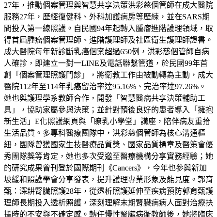
27年，推動個案管理與智慧共享決策洪彩慈個管師在成大醫院
服務27年，歷經復健科、外科加護病房等歷練，並在SARS期
間投入第一線照護。自民國94年起轉入腫瘤進階護理領域，取
得首屆腫瘤個案管理師、進階護理師及社區衛生護理師證書。
成大醫院每年新診斷乳癌個案超過650例，洪彩慈個管師自病
人確診，即建立一對一LINE及電話聯繫管道，於民國99年首
創「個案管理照護門診」，將衛教工作由被動轉為主動，成大
醫院112年至114年乳癌留治率達95.16%、完治率達97.26%。
她也與護理學系教師合作，開發「智慧醫病共享決策輔助工
具」，協助家屬參與決策；並針對預後良好的患者導入「擁抱
新生活」E化照護網頁與「瞭乳小學堂」講座，陪伴病友重拾
生活品質。多專科醫療團隊中，洪彩慈個管師為核心溝通樞
紐，團隊曾獲國家生技醫療品質獎、國家品質標章及醫策會優
秀團隊獎等肯定，她也多次受邀至醫療機構分享實務經驗；她
的研究成果曾刊登於國際期刊《Cancers》，今年也參與新加
坡緩和照護學會分享發表，提升護理專業形象及能見度。郭育
甄：深耕腎臟照護28年，從透析照護延伸至疾病預防郭育甄護
理師長期投入透析照護，深刻理解末期腎臟病病人面對治療抉
擇時的不安與不確定感。轉任慢性腎臟病衛教師後，她將臨床