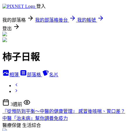
登入
我的部落格
我的部落格後台
我的帳號
登出
柿子日報
相簿
部落格
名片
3週前
『從預防到平衡～中醫的健康管理』 感冒後咳喘、胃口差？
中醫「治未病」幫你調養免疫力
醫療保健
生活綜合