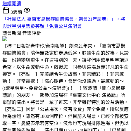
繼續閱讀
3週前
「社團法人 臺南市憂鬱症關懷協會，創會21年慶典」」，將
與歌星明星樂齡笑顏「免費公益演唱會
議會新聞
音樂評析
【柿子日報記者李玲/台南報導】創會21年來，「臺南市憂鬱
症關懷協會」陪伴無數家庭走過低谷，聆聽生命的故事，見證
每一份轉變與重生。在這特別的一天，讓我們用歌星明星講述
希望，以生命感動生命，敬邀您一同參與這場意義非凡的生命
饗宴。【亮點一】完美結合生命故事，非常精彩！！非常感
動！！非常震撼！！滿心期待，會是你沒聽過，最感動的～
((歌星明星～免費公益～演唱會))！！！敬邀請「關心憂鬱症
議題」的朋友，一起參加這場在『臺南文化中心 演藝廳』所
舉辦的演出。將會是一輩子難忘，非常難得特別的公益活動。
【亮點二】因是「公益場次，沒有收費」完全免費，所以反應
極為熱烈，雖然有1800個座位，但目前入場票，已經全都被索
取一空，憂協表示若有空位，沒票也可現場排隊進場，但仍以
有票者優先進場……演出日期115.07.24(星期五)：1.「已拿到