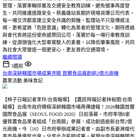
管理、落實車輛保養及交通安全教育訓練，避免憾事再度發
生，共同維護道路安全。蔡義雄站長期許現場貨運公司代表，
每一場交流都是建立安全共識的契機，監理站不只是傳遞法
規，更希望將「危險意識」轉化為業者的管理文化。期待透過
與會代表將這份使命感帶回公司，落實於每一場行車教育訓
練，從源頭強化大型車駕駛人的素養，以降低肇事風險，共同
為社會大眾營造一個更安心、更友善的交通環境。
繼續閱讀
3週前
台南深耕韓國市場成果亮眼 首爾食品展創逾2億元商機
農業活動
美味食記
【柿子日報記者李玲/台南報導】【農民時報記者林裕閎/台南
報導】台南市政府積極深耕韓國市場再傳捷報！2026韓國首爾
國際食品展（SEOUL FOOD 2026）日前落幕，市府率領8家
優質農食品業者組成「台南館」參展，成功創造逾新台幣2億
元商機。今（16）日市府舉辦成果記者會，由副市長姜淋煌代
表市長黃偉哲出席，分享此次拓銷成果，展現台南深耕韓國市