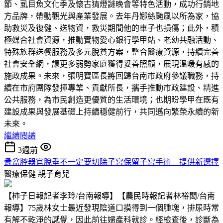
節、虱目魚文化季及懷古猜燈謎晚會等特色活動，成功行銷地
方品牌，帶動觀光與產業發展。去年丹娜絲颱風以所為家，協
助救災及復健、送物資，救災期間他的車子也損傷；此外，積
極媒合社會資源，推動實物愛心銀行學甲站、老幼共融活動、
特殊族群送餐服務及多元脫貧方案，整合醫療資源，持續完善
社會安全網，讓更多弱勢家庭獲得妥善照顧，展現溫暖有感的
施政成果。未來，張明寶區長將回歸台南市政府參議職務，持
續在市府團隊發揮專業、貢獻所長，攜手推動市政建設、精進
公共服務，為市民創造更優質的生活環境；也期盼學甲在既有
建設成果與發展基礎上持續穩健前行，共同邁向繁榮永續的新
未來。
繼續閱讀
3週前
骨盆腔器官脫垂不一定要切除子宮保留子宮手術 提供新選擇
醫療保健
親子育兒
【柿子日報記者李玲/台南報導】【農民時報記者林裕閎/台南
報導】75歲林女士最近發現陰道口摸得到一個腫塊，排尿時常
有解不乾淨的感覺，因此前往婦產科就診。經檢查後，診斷為