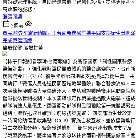
慧館藏管理系統、自助借還書機等智慧化設備，提供更便利、
高效率的服務。
繼續閱讀
3週前
軍民聯防淬鍊衛勤戰力！台南新樓醫院攜手四支部衛生營圓滿
完成戰傷演練
醫療保健
職場甘苦
【柿子日報記者李玲/台南報導】為響應國家「韌性國家醫療
整備計畫」，強化戰時軍民醫療體系的整合應變能力，台南新
樓醫院今日（7/16）攜手陸軍第四地區支援指揮部衛生營，共
同執行「戰傷人員後送民間區域教學醫院」聯合醫療演練。本
次演練模擬戰場大量傷患湧入，成功驗證戰時徵用民間醫院與
傷患後送管制機制。本次演練想定作戰區遭遇敵火砲擊，造成
部隊前線大量傷患，國軍衛勤部隊與民間醫院第一線醫護緊密
鏈結，流程迅速且確實：前線初步處置： 四支部衛生營於第
一時間協助傷患收集點（CCP）實施自救互救，並依傷勢進行
第二次檢傷分類。緊急後送機制： 衛生營迅速出動城市型及
野戰型救護車，將重傷官兵緊急送往台南新樓醫院急診室。關