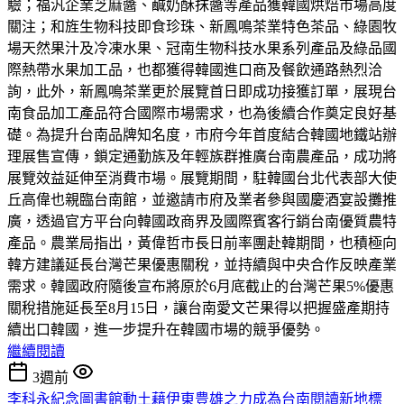
驗；福汎企業芝麻醬、鹹奶酥抹醬等產品獲韓國烘焙市場高度
關注；和旌生物科技即食珍珠、新鳳鳴茶業特色茶品、綠園牧
場天然果汁及冷凍水果、冠南生物科技水果系列產品及綠品國
際熱帶水果加工品，也都獲得韓國進口商及餐飲通路熱烈洽
詢，此外，新鳳鳴茶業更於展覽首日即成功接獲訂單，展現台
南食品加工產品符合國際市場需求，也為後續合作奠定良好基
礎。為提升台南品牌知名度，市府今年首度結合韓國地鐵站辦
理展售宣傳，鎖定通勤族及年輕族群推廣台南農產品，成功將
展覽效益延伸至消費市場。展覽期間，駐韓國台北代表部大使
丘高偉也親臨台南館，並邀請市府及業者參與國慶酒宴設攤推
廣，透過官方平台向韓國政商界及國際賓客行銷台南優質農特
產品。農業局指出，黃偉哲市長日前率團赴韓期間，也積極向
韓方建議延長台灣芒果優惠關稅，並持續與中央合作反映產業
需求。韓國政府隨後宣布將原於6月底截止的台灣芒果5%優惠
關稅措施延長至8月15日，讓台南愛文芒果得以把握盛產期持
續出口韓國，進一步提升在韓國市場的競爭優勢。
繼續閱讀
3週前
李科永紀念圖書館動土藉伊東豊雄之力成為台南閱讀新地標