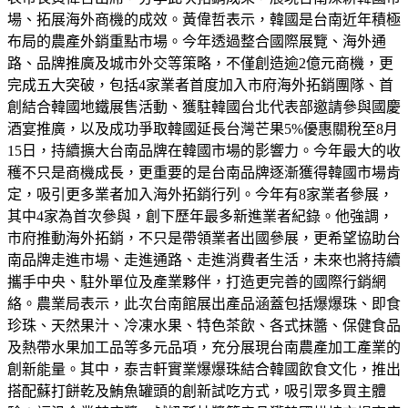
場、拓展海外商機的成效。黃偉哲表示，韓國是台南近年積極
布局的農產外銷重點市場。今年透過整合國際展覽、海外通
路、品牌推廣及城市外交等策略，不僅創造逾2億元商機，更
完成五大突破，包括4家業者首度加入市府海外拓銷團隊、首
創結合韓國地鐵展售活動、獲駐韓國台北代表部邀請參與國慶
酒宴推廣，以及成功爭取韓國延長台灣芒果5%優惠關稅至8月
15日，持續擴大台南品牌在韓國市場的影響力。今年最大的收
穫不只是商機成長，更重要的是台南品牌逐漸獲得韓國市場肯
定，吸引更多業者加入海外拓銷行列。今年有8家業者參展，
其中4家為首次參與，創下歷年最多新進業者紀錄。他強調，
市府推動海外拓銷，不只是帶領業者出國參展，更希望協助台
南品牌走進市場、走進通路、走進消費者生活，未來也將持續
攜手中央、駐外單位及產業夥伴，打造更完善的國際行銷網
絡。農業局表示，此次台南館展出產品涵蓋包括爆爆珠、即食
珍珠、天然果汁、冷凍水果、特色茶飲、各式抹醬、保健食品
及熱帶水果加工品等多元品項，充分展現台南農產加工產業的
創新能量。其中，泰吉軒實業爆爆珠結合韓國飲食文化，推出
搭配蘇打餅乾及鮪魚罐頭的創新試吃方式，吸引眾多買主體