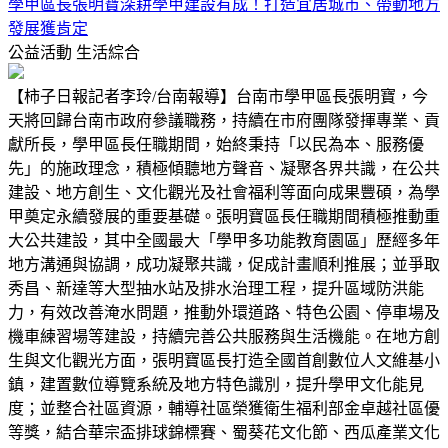
學甲區長張明寶深耕學甲建設有成！打造宜居城市、帶動地方
發展獲肯定
公益活動
生活綜合
【柿子日報記者李玲/台南報導】台南市學甲區長張明寶，今
天將回歸台南市政府參議職務，持續在市府團隊發揮專業、貢
獻所長，學甲區長任職期間，始終秉持「以民為本、服務優
先」的施政理念，積極傾聽地方聲音、凝聚各界共識，在公共
建設、地方創生、文化觀光及社會福利等面向成果豐碩，為學
甲奠定永續發展的重要基礎。張明寶區長任職期間積極推動重
大公共建設，其中全國最大「學甲多功能教育園區」歷經多年
地方溝通與協調，成功凝聚共識，促成計畫順利推展；並爭取
秀昌、新達等大型抽水站及排水治理工程，提升區域防洪能
力，有效改善淹水問題，推動外環道路、特色公園、停車場及
機車練習場等建設，持續完善公共服務與生活機能。在地方創
生與文化觀光方面，張明寶區長打造全國首創數位人文維基小
鎮，建置數位導覽系統及地方特色識別，提升學甲文化能見
度；並整合社區資源，輔導社區榮獲衛生福利部金卓越社區優
等獎，結合華宗盃排球錦標賽、蜀葵花文化節、西瓜產業文化