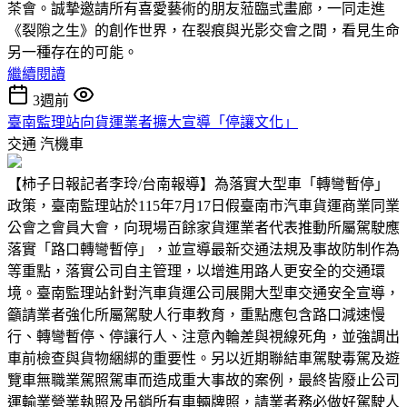
茶會。誠摯邀請所有喜愛藝術的朋友蒞臨弎畫廊，一同走進
《裂隙之生》的創作世界，在裂痕與光影交會之間，看見生命
另一種存在的可能。
繼續閱讀
3週前
臺南監理站向貨運業者擴大宣導「停讓文化」
交通
汽機車
【柿子日報記者李玲/台南報導】為落實大型車「轉彎暫停」
政策，臺南監理站於115年7月17日假臺南市汽車貨運商業同業
公會之會員大會，向現場百餘家貨運業者代表推動所屬駕駛應
落實「路口轉彎暫停」，並宣導最新交通法規及事故防制作為
等重點，落實公司自主管理，以增進用路人更安全的交通環
境。臺南監理站針對汽車貨運公司展開大型車交通安全宣導，
籲請業者強化所屬駕駛人行車教育，重點應包含路口減速慢
行、轉彎暫停、停讓行人、注意內輪差與視線死角，並強調出
車前檢查與貨物綑綁的重要性。另以近期聯結車駕駛毒駕及遊
覽車無職業駕照駕車而造成重大事故的案例，最終皆廢止公司
運輸業營業執照及吊銷所有車輛牌照，請業者務必做好駕駛人