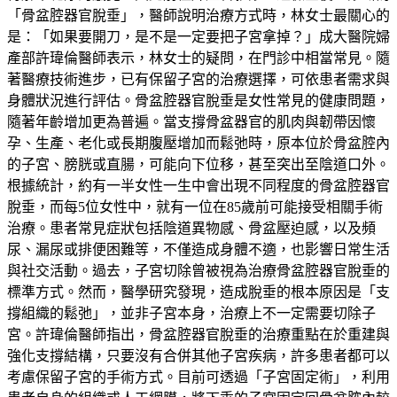
「骨盆腔器官脫垂」，醫師說明治療方式時，林女士最關心的
是：「如果要開刀，是不是一定要把子宮拿掉？」成大醫院婦
產部許瑋倫醫師表示，林女士的疑問，在門診中相當常見。隨
著醫療技術進步，已有保留子宮的治療選擇，可依患者需求與
身體狀況進行評估。骨盆腔器官脫垂是女性常見的健康問題，
隨著年齡增加更為普遍。當支撐骨盆器官的肌肉與韌帶因懷
孕、生產、老化或長期腹壓增加而鬆弛時，原本位於骨盆腔內
的子宮、膀胱或直腸，可能向下位移，甚至突出至陰道口外。
根據統計，約有一半女性一生中會出現不同程度的骨盆腔器官
脫垂，而每5位女性中，就有一位在85歲前可能接受相關手術
治療。患者常見症狀包括陰道異物感、骨盆壓迫感，以及頻
尿、漏尿或排便困難等，不僅造成身體不適，也影響日常生活
與社交活動。過去，子宮切除曾被視為治療骨盆腔器官脫垂的
標準方式。然而，醫學研究發現，造成脫垂的根本原因是「支
撐組織的鬆弛」，並非子宮本身，治療上不一定需要切除子
宮。許瑋倫醫師指出，骨盆腔器官脫垂的治療重點在於重建與
強化支撐結構，只要沒有合併其他子宮疾病，許多患者都可以
考慮保留子宮的手術方式。目前可透過「子宮固定術」，利用