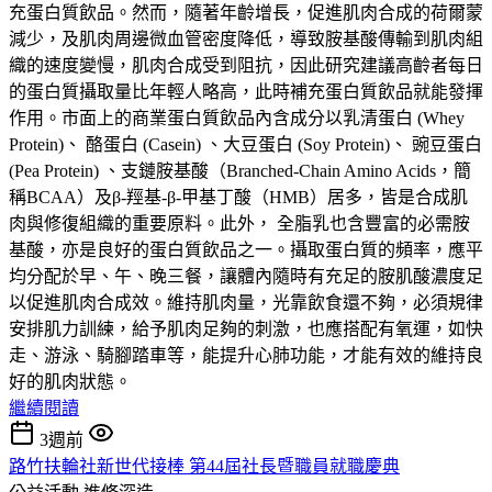
充蛋白質飲品。然而，隨著年齡增長，促進肌肉合成的荷爾蒙
減少，及肌肉周邊微血管密度降低，導致胺基酸傳輸到肌肉組
織的速度變慢，肌肉合成受到阻抗，因此研究建議高齡者每日
的蛋白質攝取量比年輕人略高，此時補充蛋白質飲品就能發揮
作用。市面上的商業蛋白質飲品內含成分以乳清蛋白 (Whey
Protein)、 酪蛋白 (Casein) 、大豆蛋白 (Soy Protein)、 豌豆蛋白
(Pea Protein) 、支鏈胺基酸（Branched-Chain Amino Acids，簡
稱BCAA）及β-羥基-β-甲基丁酸（HMB）居多，皆是合成肌
肉與修復組織的重要原料。此外， 全脂乳也含豐富的必需胺
基酸，亦是良好的蛋白質飲品之一。攝取蛋白質的頻率，應平
均分配於早、午、晚三餐，讓體內隨時有充足的胺肌酸濃度足
以促進肌肉合成效。維持肌肉量，光靠飲食還不夠，必須規律
安排肌力訓練，給予肌肉足夠的刺激，也應搭配有氧運，如快
走、游泳、騎腳踏車等，能提升心肺功能，才能有效的維持良
好的肌肉狀態。
繼續閱讀
3週前
路竹扶輪社新世代接棒 第44屆社長暨職員就職慶典