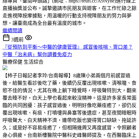
絲專頁「臺南呷頭路」(網址：https://reurl.cc/A9Nyne)進行線上
直播抽獎並公布。誠摯邀請市民朋友與遊客，在工作忙碌之餘
走進視障按摩據點，用溫暖的行動支持視障朋友的努力與夢
想，讓臺南成為全台最有溫度的城市。
繼續閱讀
3週前
『從預防到平衡～中醫的健康管理』 感冒後咳喘、胃口差？
中醫「治未病」幫你調養免疫力
醫療保健
生活綜合
【柿子日報記者李玲/台南報導】8歲陳小弟兩個月前感冒過
後，給醫生看診後吃了藥，後續仍反覆出現咳嗽、清喉嚨、食
慾不佳的情況。尤其在晚上躺下睡覺時，呼吸聲特別大，翻來
覆去睡不好，白天上學也看起來較沒精神。這是許多家長常面
臨的共同困擾：孩子感冒過後，明明好像吃藥痊癒了，卻仍反
覆出現咳嗽、有痰、打噴嚏與鼻塞等後遺症，甚至夜間睡眠時
呼吸聲大、白天精神不濟，連帶吃飯也變得胃口缺缺、拖延許
久；或是好不容易痊癒了，但相隔幾周又再度感冒，令照顧者
身心俱疲。台南新樓醫院中醫科史峰醫師提及，在西醫臨床上