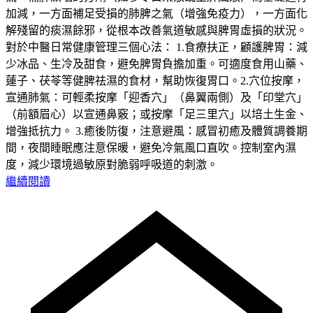
加減，一方面補足受損的肺脾之氣（增強免疫力），一方面化
解殘留的痰濕餘邪，從根本改善氣道敏感與脾胃虛損的狀況。
對於中醫日常健康管理三個心法： 1.食療扶正，顧護脾胃：減
少冰品、生冷及甜食，避免脾胃負擔加重。可適度食用山藥、
蓮子、茯苓等健脾祛濕的食材，幫助恢復胃口。2.穴位按摩，
宣通肺氣：可輕柔按摩「迎香穴」（鼻翼兩側）及「印堂穴」
（前額眉心）以宣通鼻竅；或按摩「足三里穴」以培土生金、
增強抵抗力。 3.癒後防復，注意避風：感冒初癒及體質調養期
間，夜間睡眠應注意保暖，避免冷氣風口直吹。控制室內濕
度，減少環境過敏原對脆弱呼吸道的刺激。
繼續閱讀