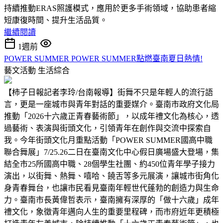
持續推動ERAS照護模式，應用於更多手術領域，協助患者縮
短康復時間、提升生活品質。
繼續閱讀
1週前
POWER SUMMER POWER SUMMER點燃臺南夏日熱情!
藝文活動
生活綜合
【柿子日報記者李玲/台南報導】街舞不只是年輕人的流行語
言，更是一座城市與青年對話的重要媒介。臺南市政府文化局
推動「2026十六歲正青春藝術節」，以成年禮文化為核心，透
過藝術、表演與街頭文化，引領青年在創作與交流中探索自
我。今年街頭文化月重點活動「POWER SUMMER國高中職
聯合舞展」7/25.26二日在臺南文化中心假日廣場盛大登場，集
結全市25所國高中職、28個學生社團、約450位青年學子接力
演出，以街舞、熱舞、嘻哈、饒舌等多元展演，讓城市街角化
身青春舞台，也讓市民看見臺南年輕世代蓬勃的創造力與生命
力。臺南市長黃偉哲表示，臺南擁有深厚的「做十六歲」成年
禮文化，象徵青年邁向人生的重要里程碑，而市府近年更積極