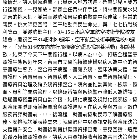
原情況，讓人倍感溫馨，官員走入地方訪巡，確屬少見。雙方
行禮如儀，一見如故。酆家主任帶來伴手禮，特來關懷受水災
之苦的挑大師，並當面邀約和榮民伯伯歡慶中秋佳節，相當的
親民。挑大師更回贈「空軍地勤榮民生命史」與「七七抗戰勝
利獎章」並邀約酆主任，8月15日出席空軍航空技術學院校友
總會，慶祝空軍814勝利89週年、空軍航空技術學院建校90週
年，「光輝814校友向前行飛機饗宴暨遺孤認養活動」相談甚
歡，結束了今天下午關懷行程。以病人為中心 打造全程智慧
照護生態系近年來，台南市立醫院持續建構以病人為中心的智
慧醫療生態系，整合電子病歷、醫囑系統、臨床決策支援、智
慧護理、智慧藥事、智慧病房、人工智慧、商業智慧視覺化、
醫療資料治理及跨系統資訊整合。院內並推動藥物、檢驗、輸
血、母乳等閉環管理，以條碼辨識與系統警示降低人為錯誤；
透過醫療儀器資料自動介接、結構化病歷及視覺化儀表板，協
助臨床團隊即時掌握風險與照護進度。在病人參與方面，數位
服務貫穿就醫前、中、後流程：就醫前協助民眾了解醫療服
務、安排就診並表達需求；就醫過程中以資訊交換與臨床決策
支援提升安全；就醫後則提供健康資訊查閱、意見回饋、遠距
追蹤及持續照護資源，讓病人由資訊接收者轉為共同決策與健