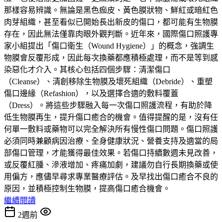
那樣容易辨識。無論是黑色痂皮、黃色膜狀物、鮮紅或暗紅色
肉芽組織，甚至看似已開始長出新皮的傷口，都可能有生物膜
存在，因此無法僅靠肉眼外觀判斷。近年來，國際傷口照護專
家小組提出「傷口衛生（Wound Hygiene）」的概念，強調生
物膜會反覆形成，因此每次換藥都應積極處理，而不是等到感
染惡化才介入。其核心包括四個步驟：清潔傷口
（Cleanse）、清創移除生物膜及壞死組織（Debride）、重塑
傷口邊緣（Refashion），以及選擇合適的敷料覆蓋
（Dress）。將這些步驟融入每一次傷口照護流程，有助於降
低生物膜再生，提升傷口癒合的機會。值得提醒的是，沒有任
何單一敷料或藥物可以完全解決所有慢性傷口問題。傷口照護
必須同時兼顧病因治療、全身健康狀況、營養支持及適當的局
部傷口管理，才能獲得最佳效果。若傷口持續數週未見改善，
或反覆紅腫、滲液增加、疼痛加劇，建議勿自行長期換藥或使
用偏方，應儘早尋求專業醫療評估。及早找出傷口癒合不良的
原因，並積極控制生物膜，提高傷口癒合機會。
繼續閱讀
2週前