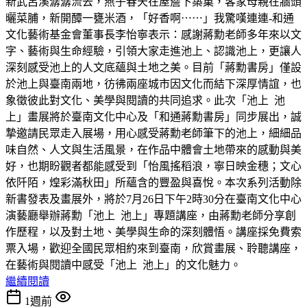
新武呂溪潺潺流去，燕子春天在屋簷下築巢，客家母親在牆頭
曬菜脯，新開醰一甕米酒，「好香啊⋯⋯」我驚嘆連連-和通
文化藝術基金會董事長李怡寧表示：感謝蔣勳老師多年來以文
字、藝術與生命經驗，引領大家走進池上、認識池上，更讓人
深刻感受池上的人文底蘊與土地之美。目前「蔣勳書房」僅設
於池上與臺南兩地，彷彿兩座城市因文化而結下深厚情誼，也
象徵彼此對文化、美學與閱讀的共同追求。此次「池上 池
上」畫展將於臺南文化中心及「和通蔣勳書房」同步展出，誠
摯邀請民眾走入展場，用心感受蔣勳老師筆下的池上，細細品
味自然、人文與生活風景，在作品中體會土地帶來的感動與美
好，也期盼觀者都能感受到「怡風搖稻浪，寧日映金穗；文心
依阡陌，煌彩滿秋田」所蘊含的豐盈與喜悅。本次系列活動除
新書發表及畫展外，將於7月26日下午2時30分在臺南文化中心
演藝廳舉辦蔣勳「池上 池上」專題講座，由蔣勳老師分享創
作歷程，以及對土地、美學與生命的深刻體悟。講座採免費索
票入場，歡迎全國民眾相約來到臺南，欣賞畫展、聆聽講座，
在藝術與閱讀中感受「池上 池上」的文化魅力。
繼續閱讀
1週前