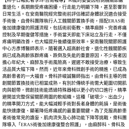
【柿子日報記者李玲/台南報導】90歲的婆婆因右側髖關節嚴
重退化，長期飽受疼痛困擾，行走能力明顯下降，甚至影響到
日常生活。在安南醫院經完整術前評估確認身體狀況適合接受
手術後，由骨科團隊執行人工髖關節置換手術，搭配ERAS術
後加速康復的照護流程，包括術前衛教、精準麻醉、完善疼痛
控制及早期復健等措施，手術當天即能下床站立及行走，不僅
疼痛明顯改善，也大幅提升後續復原效率。安南醫院關節照護
中心方彥博醫師表示，隨著邁入超高齡社會，退化性髖關節疾
病已成為高齡族群疼痛、跌倒及失能的重要原因，不少長者因
擔心年紀大、麻醉及手術風險高，遲遲不敢接受治療，導致生
活品質大幅下降。然而，近年來骨科微創手術的精進，已成為
高齡患者的一大福音。骨科許峻誠醫師指出，由骨科主導的微
創關節置換技術已相當成熟，有別於傳統手術需大範圍切開肌
肉與韌帶，微創技術能透過特殊器械以更小的切口進行，精準
避開並完整保留關節周圍的軟組織。這種「破壞少、出血少」
的精準開刀方式，能大幅減輕手術對長者身體的耗損，是術後
能快速康復、顯著降低疼痛感的最重要關鍵。為了克服高齡患
者術後常見的譫妄、肌肉流失及心肺功能下降等挑戰，骨科團
隊導入「ERAS術後加速康復整合照護」，由麻醉科、骨科及