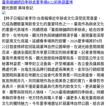
臺南總舖師四季辦桌夏季場8/22前進葫蘆埤
觀光旅遊
美味食記
【柿子日報記者李玲/台南報導近年辦桌文化深受民眾喜愛，
已成為體驗臺灣飲食文化的重要特色之一。臺南作為辦桌文化
的重要代表城市，持續透過「臺南總舖師四季辦桌」結合四季
節令、在地旬味、觀光特色與總舖師精湛手藝，展現臺南深厚
的宴席文化底蘊。延續春季場熱烈迴響，2026夏季場將於8月
22日首度移師官田區葫蘆埤自然公園舉辦，在湖光綠意間席開
百桌，邀請全國民眾共享夏日限定的辦桌饗宴。記者會現場由
臺南市黃偉哲市長、觀光旅遊局林國華局長、官田區公所主任
秘書林姿君、陳亭妃立法委員、許至椿議員、各立委及議員服
務處代表、台塩生技品牌行銷處處長陳美文、金茶伍行銷經理
張閔翔與臺南在地觀光公協會代表等貴賓一同出席盛會，現場
氣氛熱鬧非凡，共同展現作為台南美食之都的實力。黃偉哲市
長表示，辦桌不僅是臺南最具代表性的飲食文化，更承載著分
享、團聚與款待的人情味。「2026臺南總舖師四季辦桌」持續
串聯四季食材、地方特色與職人手藝，讓更多人看見臺南辦桌
文化的獨特魅力。今年夏季場選址於葫蘆埤自然公園，結合湖