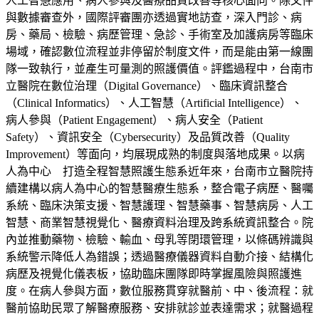
人工智慧應用、病人參與及醫療品質改善等核心面向。除文件
與數據審查外，國際評審團亦透過實地訪查，深入門診、病
房、藥局、檢驗、病歷管理、急診、手術室及加護病房等臨床
場域，確認數位流程並非停留於制度文件，而是能由第一線團
隊一致執行，並產生可量測的照護價值。評鑑過程中，台南市
立醫院在數位治理（Digital Governance）、臨床資訊整合
（Clinical Informatics）、人工智慧（Artificial Intelligence）、
病人參與（Patient Engagement）、病人安全（Patient
Safety）、資訊安全（Cybersecurity）及品質改善（Quality
Improvement）等面向，均展現成熟的制度與落地成果。以病
人為中心 打造全程智慧照護生態系近年來，台南市立醫院持
續建構以病人為中心的智慧醫療生態系，整合電子病歷、醫囑
系統、臨床決策支援、智慧護理、智慧藥事、智慧病房、人工
智慧、商業智慧視覺化、醫療資料治理及跨系統資訊整合。院
內並推動藥物、檢驗、輸血、母乳等閉環管理，以條碼辨識與
系統警示降低人為錯誤；透過醫療儀器資料自動介接、結構化
病歷及視覺化儀表板，協助臨床團隊即時掌握風險與照護進
度。在病人參與方面，數位服務貫穿就醫前、中、後流程：就
醫前協助民眾了解醫療服務、安排就診並表達需求；就醫過程