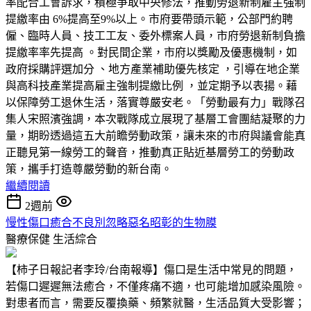
率配合工會訴求，積極爭取中央修法，推動勞退新制雇主強制
提繳率由 6%提高至9%以上。市府要帶頭示範，公部門約聘
僱、臨時人員、技工工友、委外標案人員，市府勞退新制負擔
提繳率率先提高 。對民間企業，市府以獎勵及優惠機制，如
政府採購評選加分 、地方產業補助優先核定 ，引導在地企業
與高科技產業提高雇主強制提繳比例 ，並定期予以表揚。藉
以保障勞工退休生活，落實尊嚴安老。「勞動最有力」戰隊召
集人宋照濱強調，本次戰隊成立展現了基層工會團結凝聚的力
量，期盼透過這五大前瞻勞動政策，讓未來的市府與議會能真
正聽見第一線勞工的聲音，推動真正貼近基層勞工的勞動政
策，攜手打造尊嚴勞動的新台南。
繼續閱讀
2週前
慢性傷口癒合不良別忽略惡名昭彰的生物膜
醫療保健
生活綜合
【柿子日報記者李玲/台南報導】傷口是生活中常見的問題，
若傷口遲遲無法癒合，不僅疼痛不適，也可能增加感染風險。
對患者而言，需要反覆換藥、頻繁就醫，生活品質大受影響；