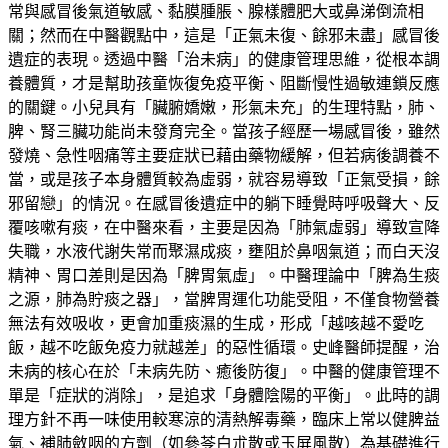
常與感冒後氣道敏感、黏膜腫脹、腺樣體肥大或鼻涕倒流相
關；然而在中醫觀點中，這是「正氣未復、餘邪未盡」感冒後
遺症的表現。透過中醫「治未病」的健康管理思維，從根本調
養體質，才是幫助孩童恢復免疫平衡、阻斷慢性過敏連鎖反應
的關鍵。小兒具有「臟腑嬌嫩，形氣未充」的生理特點，肺、
脾、腎三臟功能尚未發育完全。當孩子經歷一場感冒後，雖然
發燒、急性咽痛等主要症狀已藉由藥物緩解，但若病後調養不
當，或是孩子本身體質較為虛弱，就容易導致「正氣受損，餘
邪留戀」的情況。在感冒後遺症中的躺下睡覺時呼吸聲大、反
覆咳嗽有痰，在中醫來看，主要是因為「肺氣虛弱」導致宣降
失職，水液代謝失常而聚濕成痰，壅阻於鼻咽氣道；而白天沒
精神、胃口差則是因為「脾胃氣虛」。中醫理論中「脾為生痰
之源，肺為貯痰之器」，當脾胃運化功能受阻，不僅食物營養
無法有效吸收，更會加重痰濕的生成，形成「越咳越不愛吃
飯，越不吃飯免疫力就越差」的惡性循環。史峰醫師提醒，治
未病的核心在於「未病先防、癒後防復」。中醫的健康管理不
單是「症狀的消除」，是追求「身體陰陽的平衡」。此時的調
理方針不再一味使用較寒涼的清熱解毒藥，臨床上常以健脾益
氣、補肺斂咽的方劑（如參苓白朮散或玉屏風散）為基礎進行