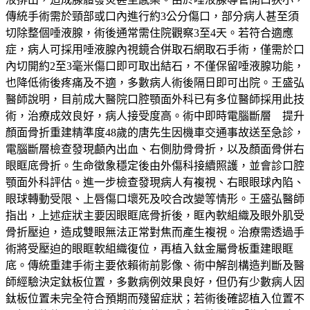
傳統手術需於頸部或口內進行約3公分傷口，部分病人甚至須
切除整個唾液腺，術後通常需住院觀察3至4天。若符合適應
症，病人可採用唾液腺內視鏡合併取石網取石手術，僅需於口
內切開約2至3毫米傷口即可取出結石，不僅保留唾液腺功能，
也降低術後疼痛及不適，多數病人術後隔日即可出院。王盛弘
醫師說明，目前成大醫院口腔顎面外科已有多位醫師採用此技
術，治療成效良好，病人接受度高。術中即時電腦斷層 提升
顏面骨折重建精準度48歲的唐先生因機車交通事故送至急診，
電腦斷層檢查發現顱內出血、右側肋骨骨折，以及顏面骨併右
眼眶底骨折。生命徵象穩定後由外傷科接續照護，並會診口腔
顎面外科評估。進一步檢查發現病人有複視、右眼眼球內陷、
眼球轉動受限、上唇傷口壞死及咬合改變等情形。王盛弘醫師
指出，上述症狀主要因眼眶底骨折後，眶內軟組織及眼外肌受
骨折壓迫，造成雙眼無法正常對焦而產生複視。治療需透過手
術將受壓迫的眼眶軟組織復位，再植入鈦金屬骨板重建眼眶
底。傳統重建手術主要依賴術前影像、術中解剖構造判斷及醫
師經驗決定鈦板位置，多數病例效果良好，但仍有少數病人因
鈦板位置未完全符合預期而殘留症狀；若術後確認植入位置不