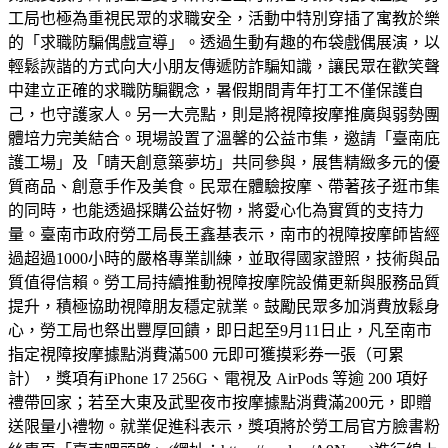
工局也極為重視民眾的求職安全，活動中特別穿插了寓教於樂
的「求職防騙偶戲宣導」。透過生動有趣的布袋戲偶展演，以
輕鬆詼諧的方式向大小朋友傳遞防詐騙知識，讓民眾在歡笑聲
中建立正確的求職防騙觀念，暑假期間青年打工不僅保護自
己，也守護家人。另一大亮點，則是將視障按摩推廣與弱勢團
體培力完美結合。現場設置了溫馨的公益市集，邀請「臺南庇
護工場」及「晴天創意築夢坊」共同參與，展售精緻多元的優
質商品、創意手作及美食。民眾在體驗按摩、帶著孩子逛市集
的同時，也能透過採購公益好物，將愛心化為實質的支持力
量。臺南市政府勞工局長王鑫基表示，南市的視障按摩師皆經
過超過1000小時的嚴格專業訓練，並取得國家證照，技術與品
質值得信賴。勞工局持續推動視障按摩院設備更新與服務品質
提升，積極協助視障朋友穩定就業。鼓勵民眾多加消費放鬆身
心，勞工局也祭出豐厚回饋，即日起至9月11日止，凡至南市
指定視障按摩據點消費滿500 元即可獲摸彩券一張（可累
計），獎項有iPhone 17 256G、電視及 AirPods 等逾 200 項好
禮帶回家；若至大東及武聖夜市按摩據點消費滿200元，即贈
送限量小禮物。就業促進科表示，獎項將於勞工局官方臉書粉