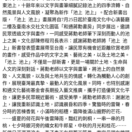
東池上，十餘年來以文字與畫筆細膩記錄池上的四季流轉、自
然風景與人文風貌，凝聚為新作「池上 池上」。配合新書出
版，「池上 池上」畫展將自7月25日起於臺南文化中心演藝廳
二樓及臺南水交社文化園區「和通蔣勳書房」同步展出，邀請
民眾透過文字與畫作，一同感受蔣勳老師筆下深刻而動人的池
上之美。文化部陳修程司長表示：感謝蔣勳老師將「池上 池
上」新書發表暨畫展帶至台南，讓民眾有機會近距離欣賞老師
的畫作，感受作品中的文字之美、藝術之美，以及土地之美。
「池上 池上」不僅是一部新書，更是一場關於土地、生命與
人文的深刻對話。蔣勳老師以文字與畫筆，將池上的自然景
致、人文風貌，以及與土地共生的情感，轉化為觸動人心的創
作，展現臺灣最真摯、最動人的文化風景。同時，也特別感謝
和通文化藝術基金會長期投入藝文推廣，攜手打造優質文化平
台，讓更多民眾親近藝術、感受美學。蔣勳老師表示：謝謝池
上，讓我重新認識土地，認識晨昏和四季。驚蟄時的雷聲，春
分時的苦楝香氣，小滿時的稻穗，霜降後滿山遍野的芒花-
⋯⋯盛夏的荷花與午後雷陣雨，豔紅的刺桐，一串一串的月
桃，七夕時銀河旁的織女和牛郎星，中秋的月光和桂花-⋯⋯