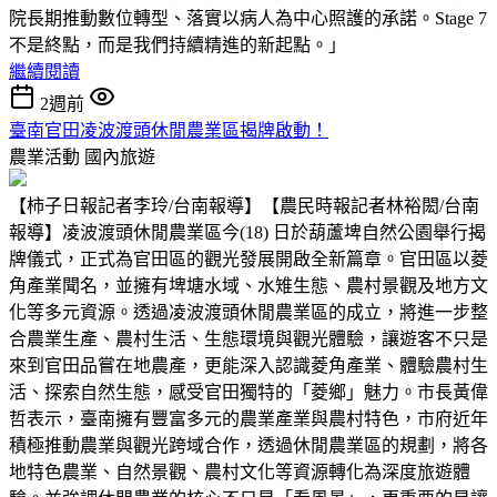
院長期推動數位轉型、落實以病人為中心照護的承諾。Stage 7
不是終點，而是我們持續精進的新起點。」
繼續閱讀
2週前
臺南官田凌波渡頭休閒農業區揭牌啟動！
農業活動
國內旅遊
【柿子日報記者李玲/台南報導】【農民時報記者林裕閎/台南
報導】凌波渡頭休閒農業區今(18) 日於葫蘆埤自然公園舉行揭
牌儀式，正式為官田區的觀光發展開啟全新篇章。官田區以菱
角產業聞名，並擁有埤塘水域、水雉生態、農村景觀及地方文
化等多元資源。透過凌波渡頭休閒農業區的成立，將進一步整
合農業生產、農村生活、生態環境與觀光體驗，讓遊客不只是
來到官田品嘗在地農產，更能深入認識菱角產業、體驗農村生
活、探索自然生態，感受官田獨特的「菱鄉」魅力。市長黃偉
哲表示，臺南擁有豐富多元的農業產業與農村特色，市府近年
積極推動農業與觀光跨域合作，透過休閒農業區的規劃，將各
地特色農業、自然景觀、農村文化等資源轉化為深度旅遊體