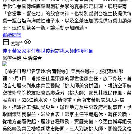
手化作兼具傳統底蘊與創新美學的夏季限定料理，展現臺南
「食當季、饗在地」的飲食精神。也特別感謝台塩生技提供每
桌一瓶台塩海洋鹼性離子水，以及金茶伍加碼提供每桌山韻茶
王、琥珀紅茶各一瓶，讓活動更加圓滿。
繼續閱讀
2週前
佳里榮家家主任酆世俊親訪挑大師超接地氣
醫療保健
生活綜合
【柿子日報記者李玲/台南報導】榮民在哪裡；服務就到哪
裡。7月1日，甫接任佳里榮家的酆世俊家主任，放下身段，首
站自七股來到永康榮民醫院「挑大師美食拼圖」，親訪空軍航
空技術學院校友總會長廖盛芳（挑大師）顯見其親民作風。榮
民真好，626仁德水災，災情慘重。台南市榮服處胡思湘處
長，指派社工協助受災戶，辦理地方及中央政府補助事宜，爭
取關懷榮民權益，溢於言表！酆家主任軍職退休，轉任公職，
從地方基層做起，歷練各種職務，資歷完備。今更由輔導組長
吳銘峰及榮民楷模胡瑞忠陪同，三人到訪挑大師，關懷受災復