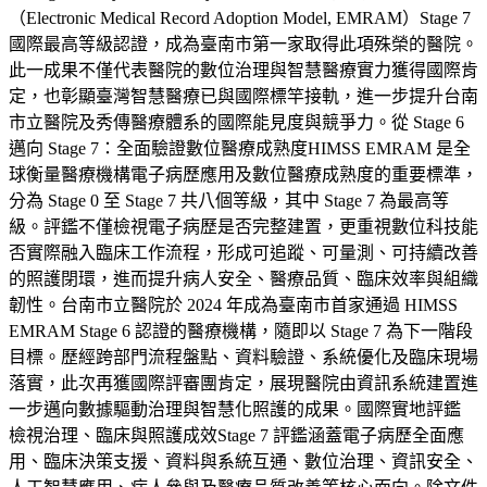
（Electronic Medical Record Adoption Model, EMRAM）Stage 7
國際最高等級認證，成為臺南市第一家取得此項殊榮的醫院。
此一成果不僅代表醫院的數位治理與智慧醫療實力獲得國際肯
定，也彰顯臺灣智慧醫療已與國際標竿接軌，進一步提升台南
市立醫院及秀傳醫療體系的國際能見度與競爭力。從 Stage 6
邁向 Stage 7：全面驗證數位醫療成熟度HIMSS EMRAM 是全
球衡量醫療機構電子病歷應用及數位醫療成熟度的重要標準，
分為 Stage 0 至 Stage 7 共八個等級，其中 Stage 7 為最高等
級。評鑑不僅檢視電子病歷是否完整建置，更重視數位科技能
否實際融入臨床工作流程，形成可追蹤、可量測、可持續改善
的照護閉環，進而提升病人安全、醫療品質、臨床效率與組織
韌性。台南市立醫院於 2024 年成為臺南市首家通過 HIMSS
EMRAM Stage 6 認證的醫療機構，隨即以 Stage 7 為下一階段
目標。歷經跨部門流程盤點、資料驗證、系統優化及臨床現場
落實，此次再獲國際評審團肯定，展現醫院由資訊系統建置進
一步邁向數據驅動治理與智慧化照護的成果。國際實地評鑑
檢視治理、臨床與照護成效Stage 7 評鑑涵蓋電子病歷全面應
用、臨床決策支援、資料與系統互通、數位治理、資訊安全、