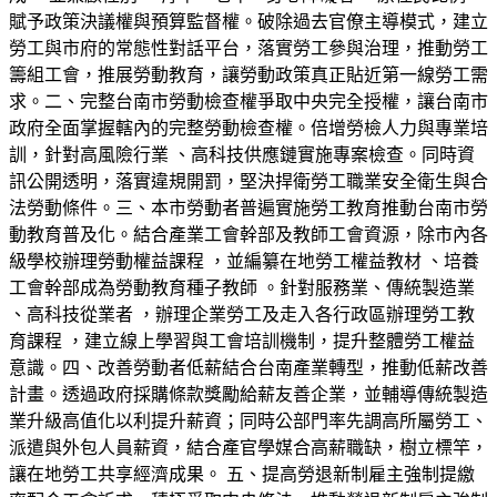
賦予政策決議權與預算監督權。破除過去官僚主導模式，建立
勞工與市府的常態性對話平台，落實勞工參與治理，推動勞工
籌組工會，推展勞動教育，讓勞動政策真正貼近第一線勞工需
求。二、完整台南市勞動檢查權爭取中央完全授權，讓台南市
政府全面掌握轄內的完整勞動檢查權。倍增勞檢人力與專業培
訓，針對高風險行業 、高科技供應鏈實施專案檢查。同時資
訊公開透明，落實違規開罰，堅決捍衛勞工職業安全衛生與合
法勞動條件。三、本市勞動者普遍實施勞工教育推動台南市勞
動教育普及化。結合產業工會幹部及教師工會資源，除市內各
級學校辦理勞動權益課程 ，並編纂在地勞工權益教材 、培養
工會幹部成為勞動教育種子教師 。針對服務業、傳統製造業
、高科技從業者 ，辦理企業勞工及走入各行政區辦理勞工教
育課程 ，建立線上學習與工會培訓機制，提升整體勞工權益
意識。四、改善勞動者低薪結合台南產業轉型，推動低薪改善
計畫。透過政府採購條款獎勵給薪友善企業，並輔導傳統製造
業升級高值化以利提升薪資；同時公部門率先調高所屬勞工、
派遣與外包人員薪資，結合產官學媒合高薪職缺，樹立標竿，
讓在地勞工共享經濟成果。 五、提高勞退新制雇主強制提繳