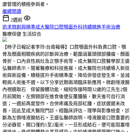
康管理的積極參與者。
繼續閱讀
2週前
追求微創與精準成大醫院口腔顎面外科持續精進手術治療
醫療保健
生活綜合
【柿子日報記者李玲/台南報導】口腔顎面外科負責口腔、顎
骨及顏面相關疾病的診斷與治療，範圍涵蓋頭頸部腫瘤、顏面
骨折、口內良性病灶及正顎手術等。成大醫院口腔醫學部王盛
弘醫師表示，隨著醫療和科技進展，成大醫院也持續導入新技
術與新設備，積極提升手術精準度、降低併發症發生率，並減
輕病人術後不適。以下分享近期兩項臨床新應用。微創唾液腺
內視鏡取石 保留腺體功能、縮短恢復時間32歲的江先生2個
月前開始，左側頸部在進食後便反覆腫脹，數天後可自行消
退；一週前再度發作，合併疼痛及局部紅腫，症狀遲遲未改
善，因此至成大醫院門診。經臨床評估、理學與影像檢查，診
斷為左側唾液腺結石。王盛弘醫師說明，唾液腺是口腔重要的
分泌器官，開口僅約1至2毫米，一旦形成結石，便可能阻塞唾
液排出，造成腺體發炎甚至感染。由於唾液腺導管開口狹小，