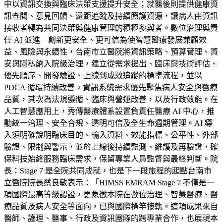
中以資訊交換與臨床決策支援提升安全；就醫後則提供健康資
訊查閱、意見回饋、遠距追蹤及持續照護資源，讓病人由資訊
接收者轉為共同決策與健康管理的積極參與者。數位治理與責
任 AI 並進 創新更安全、更可信為使智慧醫療發展兼顧效
益、風險與永續性，台南市立醫院將資訊策略、預算管理、資
安與隱私納入院級治理，建立從需求提出、臨床與技術評估、
優先順序、開發驗證、上線到成效追蹤的標準流程，並以
PDCA 循環持續改善。資訊系統需求優先聚焦病人安全與醫療
品質，其次為法規遵循、臨床與營運改善，以及行政效能。在
人工智慧應用上，秀傳醫療體系設置負責任醫療 AI 中心，推
動統一治理、安全合規、透明可信及全生命週期管理。AI 導
入須明確說明臨床目的、輸入資料、效能指標、公平性、外部
驗證、限制與警示，並於上線後持續監測、維護及再驗證，確
保科技始終服務臨床需求，保留專業人員監督與最終判斷。院
長：Stage 7 是全院共同成就，也是下一段旅程的起點台南市
立醫院院長蔡良敏表示：「HIMSS EMRAM Stage 7 不僅是一
項國際最高等級認證，更象徵本院在數位治理、智慧醫療、醫
療品質及病人安全等面向，已與國際標竿接軌。這項成果來自
醫師、護理、醫事、行政及資訊團隊的跨專業合作，也展現本