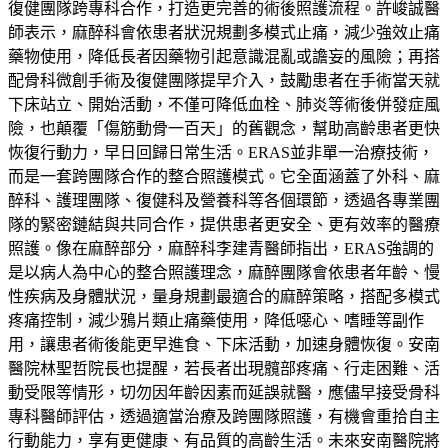
復健團隊跨專科合作，打造更完善的術後照護流程。許峻誠醫
師表示，麻醉科會依患者狀況規劃多模式止痛，減少強效止痛
藥物使用，降低長者因藥物引起意識混亂或譫妄的風險；再搭
配骨科微創手術及復健團隊提早介入，鼓勵患者在手術當天就
下床站立、開始活動，不僅可降低血栓、肺炎等術後併發症風
險，也顛覆「傷筋動骨一百天」的舊觀念，幫助高齡患者更快
恢復行動力，早日回歸日常生活。ERAS並非單一治療技術，
而是一套跨團隊合作的整合照護模式。它全面涵蓋了外科、麻
醉科、護理團隊、復健科及營養科等各個環節，透過各專業團
隊的緊密鏈結與共同合作，提供患者更安全、更有效率的醫療
照護。像在麻醉部分，麻醉科李建青醫師指出，ERAS強調的
是以病人為中心的整合照護理念，麻醉團隊會依患者年齡、慢
性疾病及身體狀況，量身規劃最適合的麻醉策略，搭配多模式
疼痛控制，減少鴉片類止痛藥使用，降低噁心、嗜睡等副作
用，讓患者術後能更早進食、下床活動，加速身體恢復。安南
醫院林聖哲院長也提醒，若長者出現髖部疼痛、行走困難、活
動受限等情形，切勿因年齡因素而延誤就醫，應儘早接受骨科
專科醫師評估，透過適當治療及跨團隊照護，有機會重拾自主
行動能力，享有更健康、有品質的高齡生活。未來安南醫院將