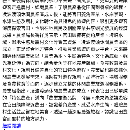
驗。並強調休閒農業的核心不只是「看風景」，更重要的是讓
遊客走進農村、認識農業，了解農產品從田間到餐桌的過程。
凌波渡頭休閒農業區成立後，能將官田菱角產業、水岸景觀、
水雉生態及農村文化轉化為具特色的旅遊內容，吸引更多遊客
深度探索官田，也讓在地農民及相關產業共享觀光發展的經濟
成果。農業局長馮祥勇表示，官田區擁有菱角產業、埤塘水
域、濕地生態及農村文化等豐富資源，凌波渡頭休閒農業區的
成立，正是整合地方特色、推動農業旅遊的重要平台。未來將
輔導休閒農業區以「農業為本、生態為特色、文化為底蘊、觀
光為延伸」為方向，結合菱角等在地農產體驗、食農教育及農
村文化，規劃具備差異化的官田特色遊程。農業局也將依據休
閒農業區發展需求，協助提升遊程規劃、品牌行銷、場域服務
及食農教育等面向，逐步建立完整的休閒農業旅遊服務體系。
農業局指出，凌波渡頭休閒農業區的成立，代表官田已從單純
的「特色農產」邁向「農業旅遊品牌」發展。未來希望讓遊客
在官田能夠親近農田、認識菱角產業、感受水岸生態、體驗農
村生活並品嘗在地美食，透過一趟深度農遊旅程，認識官田豐
富而獨特的地方魅力。
繼續閱讀