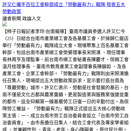
許又仁攜手百位工會幹部成立「勞動最有力」戰隊 發表五大
勞動政策
議會新聞
政論人文
【柿子日報記者李玲/台南報導】臺南市議員參選人許又仁今
（25）日結合台南市產業總工會及各基層工會，於徠歸仁飯店
舉行「勞動最有力」戰隊成立大會。現場聚集上百名基層工會
幹部，包括台南市產業總工會榮譽理事長宋照濱 、現任理事
長林再亨及理監事、前台南市總工會秘書長陳慶才、保姆工會
溫月桂理事長 、臺南市教育產業工會副理事長陳韻如 ，及各
產業工會、企業工會幹部。「勞動最有力」戰隊則由宋照濱擔
任召集人，現場提出五大勞動政策訴求，宣示要打造台南為
「尊嚴勞動」城市。許又仁表示，勞動是社會發展的基石，台
南不僅是文化古都與農業重鎮，更是製造業與服務業強健並重
的都市，這全仰賴第一線基層勞工日復一日的辛勤付出。為保
障勞工權益， 「勞動最有力」戰隊正式提出五大核心勞動政
策主張：一、成立台南市勞工自治委員會設立「台南市勞工自
治委員會」，由市長擔任召集人，結合工會代表及專家學者組
成 ，並兼顧性別 、青年、老年、身心障礙者 、原住民比例。