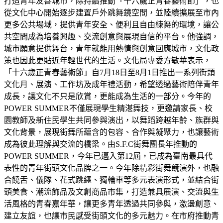
打造青年友善城市，除持續推動「十六歲正青春藝術節」，也
從文化中心開始逐步建置戶外跳舞鏡空間，並陸續擴展至市內
更多公共場域，提供青年安全、便利且自由練舞的環境，讓公
共空間成為培養興趣、交流創意與展現自信的平台。他強調，
城市願意提供舞台，青年就能用熱情與創意回應城市，文化政
策也因此更貼近年輕世代的生活。文化局專委方敏華表示，
「十六歲正青春藝術節」自7月18日至8月1日推出一系列街頭
文化月、展演、工作坊及成年禮活動，希望透過藝術陪伴青年
成長，讓文化不只是欣賞，更能成為生活的一部分。今年的
POWER SUMMER不僅展現學生精湛舞技，更邀請家長、校
園教師及新住民學生共同參與演出，以舞蹈跨越年齡、族群與
文化背景，展現街舞所蘊含的包容、合作與凝聚力，也讓藝術
成為彼此理解與交流的橋梁。由S.F.C街舞團長年推動的
POWER SUMMER，今年已邁入第12屆，已成為臺南最具代
表性的青年街頭文化品牌之一。今年除精彩街舞競演外，也融
合饒舌、儀隊、花式跳繩、獨輪車等多元表演形式，並結合街
頭美食、潮流飾品及文創商品市集，打造兼具展演、交流與生
活風格的青春嘉年華，讓更多青年透過共同參與，激盪創意、
建立友誼，也讓市民感受街頭文化的多元魅力。在市府推動青