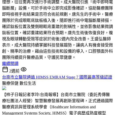
理想，往往需再次進行手術調整。成大醫院引進「術中即時電
腦斷層」設備，可於手術中立即完成影像確認，協助醫療團隊
即時檢視手術結果是否符合術前規劃。唐先生的手術中，醫療
團隊於完成眼眶底鈦板植入後，隨即進行術中電腦斷層掃描，
確認鈦板位置及雙側眼眶底重建的對稱性，並依影像結果微調
鈦板位置，確認重建結果符合預期。唐先生術後恢復良好，複
視及眼球轉動受限等症狀於術後2週內完全改善。王盛弘醫師
表示，成大醫院持續掌握科技發展趨勢，讓病人有機會接受微
創、精準的治療，藉由這些技術和設備的導入，口腔顎面外科
團隊持續提升醫療品質，守護民眾健康。
繼續閱讀
2週前
台南市立醫院通過 HIMSS EMRAM Stage 7 國際最高等級認證
醫療保健
數位生活
【柿子日報記者李玲/台南報導】台南市立醫院（委託秀傳醫
療社團法人經營）智慧醫療發展再創新里程碑，正式通過國際
醫療資訊與管理系統學會（Healthcare Information and
Management Systems Society, HIMSS）電子病歷成熟度模型