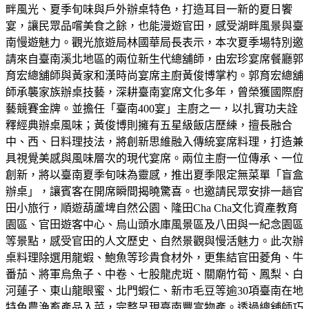
畔風光、夏季旬味與戶外辦桌特色，打造耳目一新的夏日饗
宴，讓民眾品嚐美食之餘，也能漫遊官田，感受湖畔風景與臺
南慢遊魅力。觀光旅遊局林國華局長表示，本次夏季場特別邀
請來自臺南溪北地區的兩位新生代總舖師，由宏珍宴席餐廳郭
育宏總舖師與黃家和漢時尚宴席主廚黃俊博掌杓。郭育宏總舖
師承襲家族辦桌技藝，深耕臺南宴席文化多年，曾榮獲國際廚
藝競賽金牌。並擔任「臺南400宴」主廚之一，以扎實功夫詮
釋經典辦桌風味；黃俊博則擁有五星級飯店歷練，擅長融合
中、西、日料理技法，將創新思維融入傳統宴席料理，打造兼
具視覺美感與風味層次的現代宴席。兩位主廚一位傳承、一位
創新，將以臺南夏季旬味為靈感，推出夏季限定無菜單「盲盒
辦桌」，讓賓客在開席瞬間揭曉驚喜。也邀請民眾安排一趟官
田小旅行，順遊葫蘆埤自然公園、隆田Cha Cha文化資產教育
園區、官田遊客中心、烏山頭水庫風景區及八田與一紀念園區
等景點，感受官田的人文歷史、自然景觀與慢活魅力。此次辦
桌料理除選用龍蝦、鮑魚等珍貴食材外，更集結官田菱角、牛
番茄、將軍烏魚子、中卷、七股龍虎斑、關廟竹筍、鳳梨、白
河蓮子、東山龍眼蜜、北門蝦仁、新市毛豆等逾30項臺南在地
特色農漁畜產品入菜，完整呈現臺南豐富物產。透過總舖師巧