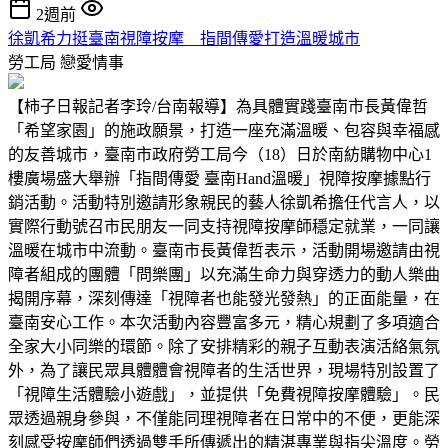
2週前
徐凱希力挺臺南視障按摩 指間傳愛打造溫暖城市
勞工局
戀愛情事
【柿子日報記者李玲/台南報導】為具體實踐臺南市長黃偉哲
「希望家園」的施政願景，打造一座充滿溫暖、包容與幸福感
的友善城市，臺南市政府勞工局今（18）日於南紡購物中心1
樓廣場盛大舉辦「指間傳愛 臺南Hand溫暖」視障按摩據點行
銷活動。活動特別邀請形象親民的藝人徐凱希擔任代言人，以
實際行動號召市民朋友一同支持視障按摩師穩定就業，一同讓
溫暖在城市中流動。臺南市長黃偉哲表示，活動開場邀請由視
障者組成的團體「問樂團」以充滿生命力與穿透力的動人樂曲
揭開序幕，深刻傳達「視障者也能發光發熱」的正面能量，在
臺南安心工作。本次活動內容豐富多元，精心規劃了多項適合
全家大小同樂的環節。除了安排精彩的親子互動表演活絡氣氛
外，為了讓民眾具體體會視障者的生活世界，現場特別設置了
「視障生活體驗小遊戲」，並提供「免費視障按摩體驗」。民
眾透過親身參與，不僅能同理視障者在日常中的不便，更能深
刻感受按摩師們透過雙手所傳遞出的精湛專業與指尖溫度。勞