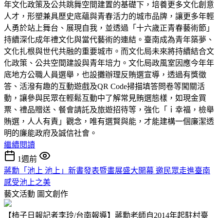
年文化政策及公共跳舞空間建置的基礎下，培養更多文化創意
人才，形塑兼具歷史底蘊與青春活力的城市品牌，讓更多年輕
人勇於站上舞台、展現自我，並透過「十六歲正青春藝術節」
持續深化成年禮文化與當代藝術的連結。臺南成為青年築夢、
文化扎根與世代共融的重要城市。而文化局未來將持續結合文
化政策、公共空間建設與青年培力。文化局政風室因應今年年
底地方公職人員選舉，也設攤辦理反賄選宣導，透過有獎徵
答、活潑有趣的互動遊戲及QR Code掃描填答問卷等闖關活
動，讓參與民眾在輕鬆互動中了解常見賄選態樣，如現金買
票、禮品贈送、餐會請託及旅遊招待等，強化「ｉ幸福，檢舉
賄選，人人有責」觀念，唯有選賢與能，才能建構一個廉潔透
明的廉能政府及誠信社會。
繼續閱讀
1週前
蔣勳「池上 池上」新書發表暨畫展盛大開幕 邀民眾走進臺南
感受池上之美
藝文活動
圖文創作
【柿子日報記者李玲/台南報導】蔣勳老師自2014年起駐村臺