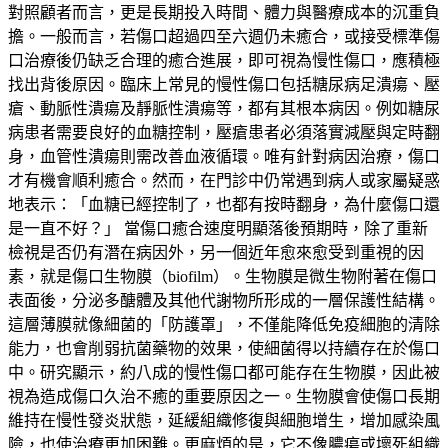
對照顧者而言，更是長期投入時間、體力與醫療成本的沉重負
擔。一般而言，若傷口超過四至六週仍未癒合，或接受標準傷
口治療後仍缺乏合理的癒合進展，即可視為慢性傷口，應積極
找出背後原因。臨床上常見的慢性傷口包括糖尿病足潰瘍、壓
瘡、動脈性潰瘍及靜脈性潰瘍等，都有其根本病因。例如糖尿
病患者需要良好的血糖控制，壓瘡患者必須落實減壓與定時翻
身，血管性潰瘍則需改善血液循環。唯有針對病因治療，傷口
才有機會順利癒合。然而，在門診中仍常遇到病人或家屬疑惑
地表示：「血糖已經控制了，也都有按時翻身，為什麼傷口還
是一直不好？」 當傷口癒合速度明顯落後預期時，除了重新
檢視是否仍有潛在病因外，另一個近年愈來愈受到重視的因
素，就是傷口生物膜（biofilm）。生物膜是微生物附著在傷口
表面後，分泌多醣體及其他代謝物所形成的一層保護性結構。
這層薄膜就像細菌的「防護罩」，不僅能降低免疫細胞的清除
能力，也會削弱抗菌藥物的效果，使細菌得以持續存在於傷口
中。研究顯示，約八成的慢性傷口都可能存在生物膜，因此被
視為造成傷口久治不癒的重要原因之一。生物膜會使傷口長期
維持在慢性發炎狀態，延緩組織修復與細胞增生，增加感染風
險，也使治療更加困難。更麻煩的是，它不像膿瘍或壞死組織