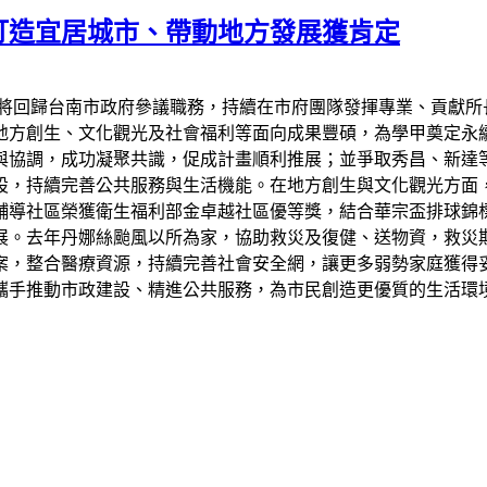
打造宜居城市、帶動地方發展獲肯定
天將回歸台南市政府參議職務，持續在市府團隊發揮專業、貢獻所
地方創生、文化觀光及社會福利等面向成果豐碩，為學甲奠定永
與協調，成功凝聚共識，促成計畫順利推展；並爭取秀昌、新達
設，持續完善公共服務與生活機能。在地方創生與文化觀光方面
輔導社區榮獲衛生福利部金卓越社區優等獎，結合華宗盃排球錦
展。去年丹娜絲颱風以所為家，協助救災及復健、送物資，救災
案，整合醫療資源，持續完善社會安全網，讓更多弱勢家庭獲得
攜手推動市政建設、精進公共服務，為市民創造更優質的生活環