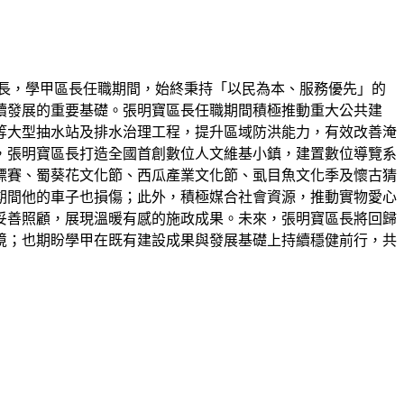
長，學甲區長任職期間，始終秉持「以民為本、服務優先」的
續發展的重要基礎。張明寶區長任職期間積極推動重大公共建
等大型抽水站及排水治理工程，提升區域防洪能力，有效改善淹
，張明寶區長打造全國首創數位人文維基小鎮，建置數位導覽系
標賽、蜀葵花文化節、西瓜產業文化節、虱目魚文化季及懷古猜
期間他的車子也損傷；此外，積極媒合社會資源，推動實物愛心
妥善照顧，展現溫暖有感的施政成果。未來，張明寶區長將回歸
境；也期盼學甲在既有建設成果與發展基礎上持續穩健前行，共