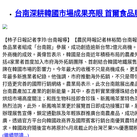
台南深耕韓國市場成果亮眼 首爾食品
【柿子日報記者李玲/台南報導】【農民時報記者林裕閎/台南報導
食品業者組成「台南館」參展，成功創造逾新台幣2億元商機。
外商機的成效。黃偉哲表示，韓國是台南近年積極布局的農產
括4家業者首度加入市府海外拓銷團隊、首創結合韓國地鐵展售
牌在韓國市場的影響力。今年最大的收穫不只是商機成長，更
年最多新進業者紀錄。他強調，市府推動海外拓銷，不只是帶
打造更完善的國際行銷網絡。農業局表示，此次台南館展出產
台南農產加工產業的創新能量。其中，泰吉軒實業爆爆珠結合
烘焙市場高度關注；和旌生物科技即食珍珠、新鳳鳴茶業特色
熱烈洽詢，此外，新鳳鳴茶業更於展覽首日即成功接獲訂單，
辦理展售宣傳，鎖定通勤族及年輕族群推廣台南農產品，成功
廣，透過官方平台向韓國政商界及國際賓客行銷台南優質農特
求。韓國政府隨後宣布將原於6月底截止的台灣芒果5%優惠關
(繼續閱讀...)