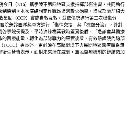
今日（7/16）攜手陸軍第四地區支援指揮部衛生營，共同執行
管制機制。本次演練想定作戰區遭遇敵火砲擊，造成部隊前線大
收集點（CCP）實施自救互救，並依傷勢進行第二次檢傷分
樓醫院急診團隊與軍方進行「傷情交接」與「檢傷分流」，針對
劉啓擧院長提及，平時演練構築戰時堅實後盾，「急診室與醫療
沛的醫療能量，轉化為部隊戰力的堅實後盾，有效驗證院內跨部
（TCCC）專長外，更必須在高壓環境下與民間地區醫療體系無
部衛生營皆表示，面對未來潛在威脅，軍民醫療機制的鏈結愈加