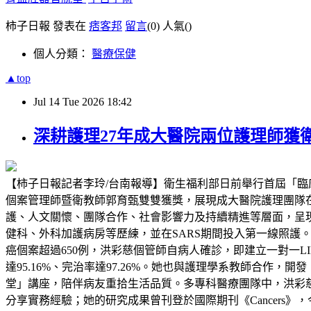
柿子日報 發表在
痞客邦
留言
(0)
人氣(
)
個人分類：
醫療保健
▲top
Jul
14
Tue
2026
18:42
深耕護理27年成大醫院兩位護理師獲
【柿子日報記者李玲/台南報導】衛生福利部日前舉行首屆「臨
個案管理師暨衛教師郭育甄雙雙獲獎，展現成大醫院護理團隊
護、人文關懷、團隊合作、社會影響力及持續精進等層面，呈現
健科、外科加護病房等歷練，並在SARS期間投入第一線照護
癌個案超過650例，洪彩慈個管師自病人確診，即建立一對一L
達95.16%、完治率達97.26%。她也與護理學系教師合
堂」講座，陪伴病友重拾生活品質。多專科醫療團隊中，洪彩
分享實務經驗；她的研究成果曾刊登於國際期刊《Cancers