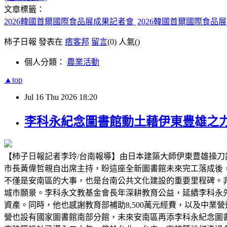
文章標籤：
2026韓國首爾國際食品展成果記者會
2026韓國首爾國際食品展
柿子日報 發表在
痞客邦
留言
(0)
人氣(
)
個人分類：
農業活動
▲top
Jul
16
Thu
2026
18:20
李科永紀念圖書館動土藉伊東豊雄之
【柿子日報記者李玲/台南報導】由日本建築大師伊東豊雄操刀
市長黃偉哲親自出席主持，盼這座全新圖書館未來完工落成後
不僅是安南區的大事，也是台南公共文化建設的重要里程碑。
城市願景。李科永文教基金會長年深耕教育公益，延續李科永
資產。同時，他也感謝教育部補助8,500萬元經費，以及中
營也設有國家圖書館南部分館，未來安南區再添李科永紀念圖