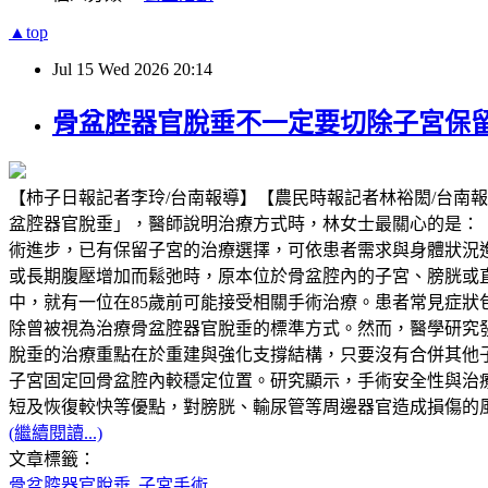
▲top
Jul
15
Wed
2026
20:14
骨盆腔器官脫垂不一定要切除子宮保
【柿子日報記者李玲/台南報導】【農民時報記者林裕閎/台南
盆腔器官脫垂」，醫師說明治療方式時，林女士最關心的是：
術進步，已有保留子宮的治療選擇，可依患者需求與身體狀況
或長期腹壓增加而鬆弛時，原本位於骨盆腔內的子宮、膀胱或
中，就有一位在85歲前可能接受相關手術治療。患者常見症
除曾被視為治療骨盆腔器官脫垂的標準方式。然而，醫學研究
脫垂的治療重點在於重建與強化支撐結構，只要沒有合併其他
子宮固定回骨盆腔內較穩定位置。研究顯示，手術安全性與治
短及恢復較快等優點，對膀胱、輸尿管等周邊器官造成損傷的
(繼續閱讀...)
文章標籤：
骨盆腔器官脫垂
子宮手術