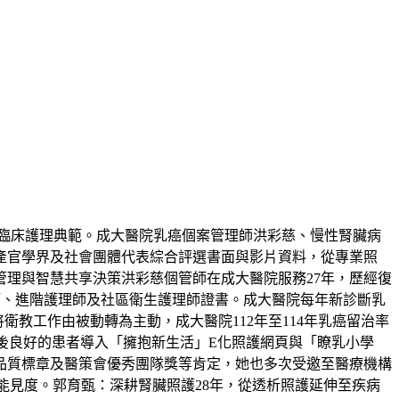
位臨床護理典範。成大醫院乳癌個案管理師洪彩慈、慢性腎臟病
產官學界及社會團體代表綜合評選書面與影片資料，從專業照
管理與智慧共享決策洪彩慈個管師在成大醫院服務27年，歷經復
師、進階護理師及社區衛生護理師證書。成大醫院每年新診斷乳
衛教工作由被動轉為主動，成大醫院112年至114年乳癌留治率
對預後良好的患者導入「擁抱新生活」E化照護網頁與「瞭乳小學
品質標章及醫策會優秀團隊獎等肯定，她也多次受邀至醫療機構
及能見度。郭育甄：深耕腎臟照護28年，從透析照護延伸至疾病