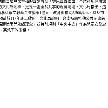
他而言是無比幸福的圓夢時刻。伊東豊雄指出，本案特別採用流
的文化新地標，更是一處全齡共享的溫馨場域。文化局指出，這
由李科永文教基金會捐贈1億元、教育部補助8,500萬元，以及市
預計於117年竣工啟用。文化局說明，台南持續推動公共圖書館
深簷遮陽等永續理念，並特別規劃「中央中庭」作為兒童安全遊
利、高效率的服務。