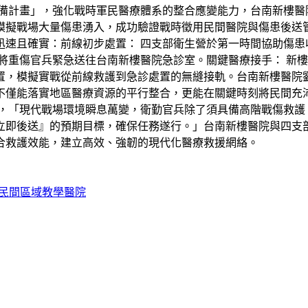
備計畫」，強化戰時軍民醫療體系的整合應變能力，台南新樓醫院
模擬戰場大量傷患湧入，成功驗證戰時徵用民間醫院與傷患後送
速且確實：前線初步處置： 四支部衛生營於第一時間協助傷患
將重傷官兵緊急送往台南新樓醫院急診室。關鍵醫療接手： 新
置，模擬實戰從前線救護到急診處置的無縫接軌。台南新樓醫院
不僅能落實地區醫療資源的平行整合，更能在關鍵時刻將民間充
，「現代戰場環境瞬息萬變，衛勤官兵除了須具備高階戰傷救護
立即後送』的預期目標，確保任務遂行。」台南新樓醫院與四支
合救護效能，建立高效、強韌的現代化醫療救援網絡。
民間區域教學醫院