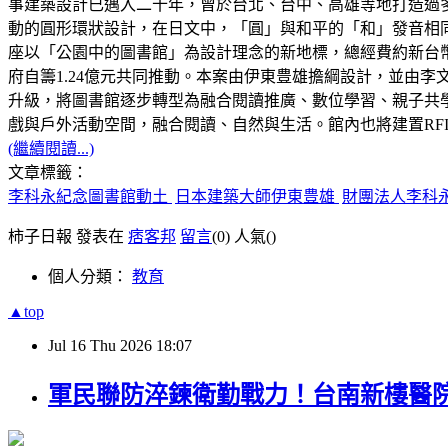
事建築設計已邁入二十年，曾於台北、台中、高雄等地打造過
動的圓形環狀設計，在日文中，「圓」與和平的「和」發音相
座以「公園中的圖書館」為設計理念的新地標，總經費約新台幣3.0
府自籌1.24億元共同推動。本案由伊東豊雄擔綱設計，並由李
升級，將圖書館逐步轉型為融合閱讀推廣、數位學習、親子共
戲與戶外活動空間，融合閱讀、自然與生活。館內也將建置RF
(繼續閱讀...)
文章標籤：
李科永紀念圖書館動土
日本建築大師伊東豊雄
財團法人李科
柿子日報 發表在
痞客邦
留言
(0)
人氣(
)
個人分類：
教育
▲top
Jul
16
Thu
2026
18:07
軍民聯防淬鍊衛勤戰力！台南新樓醫