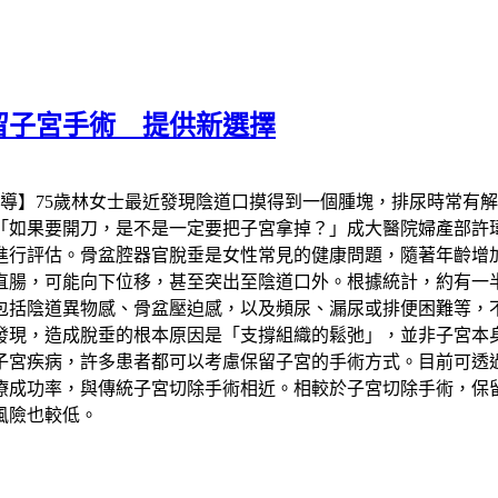
留子宮手術 提供新選擇
報導】75歲林女士最近發現陰道口摸得到一個腫塊，排尿時常有
「如果要開刀，是不是一定要把子宮拿掉？」成大醫院婦產部許
進行評估。骨盆腔器官脫垂是女性常見的健康問題，隨著年齡增
直腸，可能向下位移，甚至突出至陰道口外。根據統計，約有一
狀包括陰道異物感、骨盆壓迫感，以及頻尿、漏尿或排便困難等，
發現，造成脫垂的根本原因是「支撐組織的鬆弛」，並非子宮本
子宮疾病，許多患者都可以考慮保留子宮的手術方式。目前可透
療成功率，與傳統子宮切除手術相近。相較於子宮切除手術，保
風險也較低。