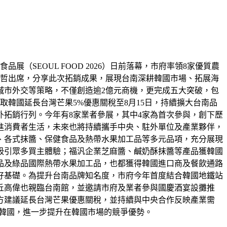
（SEOUL FOOD 2026）日前落幕，市府率領8家優質農
偉哲出席，分享此次拓銷成果，展現台南深耕韓國市場、拓展海
城市外交等策略，不僅創造逾2億元商機，更完成五大突破，包
韓國延長台灣芒果5%優惠關稅至8月15日，持續擴大台南品
拓銷行列。今年有8家業者參展，其中4家為首次參與，創下歷
進消費者生活，未來也將持續攜手中央、駐外單位及產業夥伴，
、各式抹醬、保健食品及熱帶水果加工品等多元品項，充分展現
吸引眾多買主體驗；福汎企業芝麻醬、鹹奶酥抹醬等產品獲韓國
品及綠品國際熱帶水果加工品，也都獲得韓國進口商及餐飲通路
好基礎。為提升台南品牌知名度，市府今年首度結合韓國地鐵站
丘高偉也親臨台南館，並邀請市府及業者參與國慶酒宴設攤推
方建議延長台灣芒果優惠關稅，並持續與中央合作反映產業需
口韓國，進一步提升在韓國市場的競爭優勢。