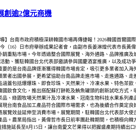
展創逾2億元商機
】台南市政府積極深耕韓國市場再傳捷報！2026韓國首爾國際食品展
今（16）日市府舉辦成果記者會，由副市長姜淋煌代表市長黃
外銷重點市場。今年透過整合國際展覽、海外通路、品牌推廣及
活動、獲駐韓國台北代表部邀請參與國慶酒宴推廣，以及成功爭取
重要的是台南品牌逐漸獲得韓國市場肯定，吸引更多業者加入海外
領業者出國參展，更希望協助台南品牌走進市場、走進通路、走
品涵蓋包括爆爆珠、即食珍珠、天然果汁、冷凍水果、特色茶飲
韓國飲食文化，推出搭配蘇打餅乾及鮪魚罐頭的創新試吃方式，
茶品、綠園牧場天然果汁及冷凍水果、冠南生物科技水果系列產
展現台南食品加工產品符合國際市場需求，也為後續合作奠定良
將展覽效益延伸至消費市場。展覽期間，駐韓國台北代表部大使
產品。農業局指出，黃偉哲市長日前率團赴韓期間，也積極向韓
稅措施延長至8月15日，讓台南愛文芒果得以把握盛產期持續出