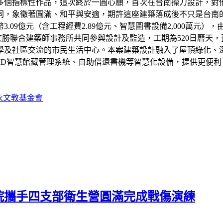
多個指標性作品，這次終於一圓心願，首次在台南操刀設計，對
同，象徵著圓滿、和平與安適，期許這座建築落成後不只是台南
9億元（含工程經費2.89億元、智慧圖書設備2,000萬元），
文勝聯合建築師事務所共同參與設計及監造，工期為520日曆天，
學及社區交流的市民生活中心。本案建築設計融入了屋頂綠化、
ID智慧館藏管理系統、自助借還書機等智慧化設備，提供更便
永文教基金會
院攜手四支部衛生營圓滿完成戰傷演練