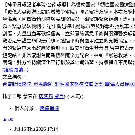
【柿子日報記者李玲/台南報導】為響應國家「韌性國家醫療整
「戰傷人員後送民間區域教學醫院」聯合醫療演練。本次演練
量傷患，國軍衛勤部隊與民間醫院第一線醫護緊密鏈結，流程迅
類。緊急後送機制： 衛生營迅速出動城市型及野戰型救護車，
創傷、大量出血等戰傷個案，立即實施緊急手術與關鍵醫療處
救治是守護生命的最前線。透過平時與國軍建立的支援協定，
門的緊急重大事故應變機制。」四支部衛生營營長 曾中校表示
縫鏈結。非常感謝台南新樓醫院全力配合，達到『緊急救護、
關鍵。雙方將持續深化平行聯繫與定期演習，持續提升軍民聯
(繼續閱讀...)
文章標籤：
台南新樓醫院
軍民聯防
韌性國家醫療整備計畫
戰傷人員後送
柿子日報 發表在
痞客邦
留言
(0)
人氣(
)
個人分類：
醫療保健
▲top
Jul
16
Thu
2026
17:14