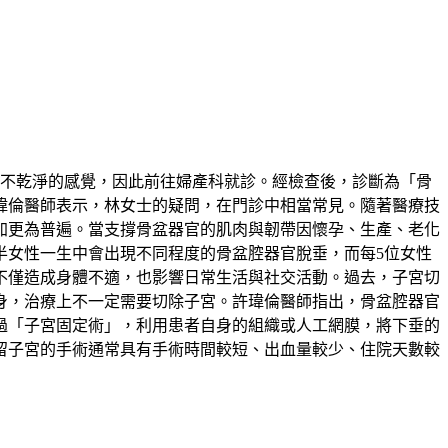
解不乾淨的感覺，因此前往婦產科就診。經檢查後，診斷為「骨
瑋倫醫師表示，林女士的疑問，在門診中相當常見。隨著醫療技
加更為普遍。當支撐骨盆器官的肌肉與韌帶因懷孕、生產、老化
半女性一生中會出現不同程度的骨盆腔器官脫垂，而每5位女性
不僅造成身體不適，也影響日常生活與社交活動。過去，子宮切
身，治療上不一定需要切除子宮。許瑋倫醫師指出，骨盆腔器官
過「子宮固定術」，利用患者自身的組織或人工網膜，將下垂的
留子宮的手術通常具有手術時間較短、出血量較少、住院天數較