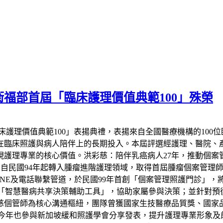
衛福部首屆「臨床護理價值典範100」殊榮
床護理價值典範100」表揚典禮，表揚來自全國醫療機構的100
在臨床照護與病人陪伴上的長期投入。本屆評選經護理、醫院、
護理專業的核心價值。洪彩慈：陪伴乳癌病人27年，推動個案
。自民國94年起轉入腫瘤進階護理領域，取得首屆腫瘤個案管理
INE及電話聯繫管道，於民國99年首創「個案管理照護門診」，將
作，開發「智慧醫病共享決策輔助工具」，協助家屬參與決策；並針
慈個管師為核心溝通樞紐，團隊曾獲國家生技醫療品質獎、國家
》，今年也參與新加坡緩和照護學會分享發表，提升護理專業形象