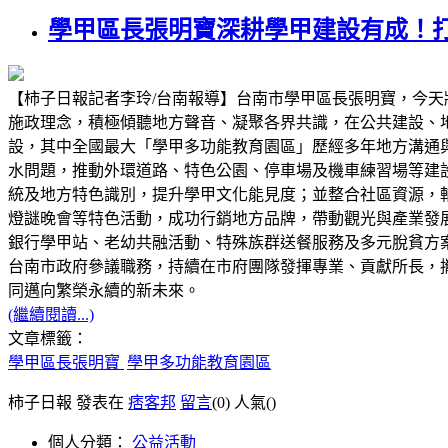
學甲區長張明寶深耕學甲建設有成！
【柿子日報記者李玲/台南報導】台南市學甲區長張明寶，今
施政理念，積極傾聽地方聲音、凝聚各界共識，在公共建設、
設，其中全國最大「學甲多功能教育園區」歷經多年地方溝通
水問題，推動外環道路、特色公園、停車場及機車練習場等建
統及地方特色識別，提升學甲文化能見度；並整合社區資源，
燈謎晚會等特色活動，成功行銷地方品牌，帶動觀光與產業發
銀行學甲站、老幼共融活動、特殊族群送餐服務及多元脫貧方
台南市政府參議職務，持續在市府團隊發揮專業、貢獻所長，
同邁向繁榮永續的新未來。
(繼續閱讀...)
文章標籤：
學甲區長張明寶
學甲多功能教育園區
柿子日報 發表在
痞客邦
留言
(0)
人氣(
)
個人分類：
公益活動