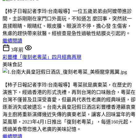
【柿子日報記者李玲/台南報導】一位五歲弟弟由阿嬤帶進診
間，主訴剛剛在家門口外面玩，不知道怎 麼回事，突然就一
直揉眼睛、眼睛紅、眼皮腫、眼淚流不停，擔心發 生傷害，
焦慮的趕快帶來就醫。經檢查是急性過敏性結膜炎引起的。
繼續閱讀
3年前
彩豐樓「復刻老粵菜」四月經典再現
美味食記
【柿子日報記者李玲/台南報導】粵菜就是廣東菜，在歷史的
演進下，經過香港的形式洗禮，再到台灣的口味融合，粵菜在
台灣不僅普及且深受喜愛，但最具代表性老廣的經典味道，卻
逐漸消失或被遺忘。台南大員皇冠假日酒店彩豐樓香港籍袁東
海主廚將重新演繹幾近失傳的廣東老菜，讓客人回味當年的粵
菜風華，2023年4月1日推出「復刻老粵菜」，每道160元起，
透過美食帶您進入老廣的美味記憶。
繼續閱讀