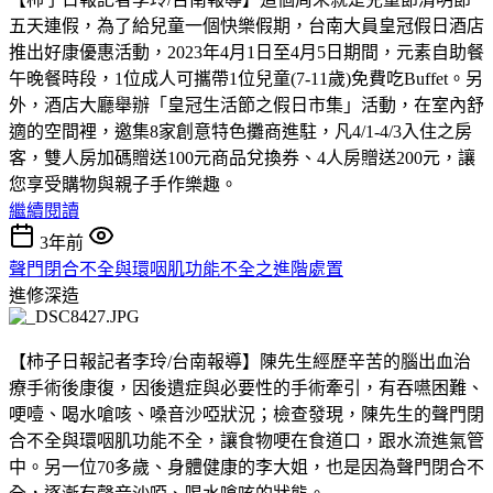
五天連假，為了給兒童一個快樂假期，台南大員皇冠假日酒店
推出好康優惠活動，2023年4月1日至4月5日期間，元素自助餐
午晚餐時段，1位成人可攜帶1位兒童(7-11歲)免費吃Buffet。另
外，酒店大廳舉辦「皇冠生活節之假日市集」活動，在室內舒
適的空間裡，邀集8家創意特色攤商進駐，凡4/1-4/3入住之房
客，雙人房加碼贈送100元商品兌換券、4人房贈送200元，讓
您享受購物與親子手作樂趣。
繼續閱讀
3年前
聲門閉合不全與環咽肌功能不全之進階處置
進修深造
【柿子日報記者李玲/台南報導】陳先生經歷辛苦的腦出血治
療手術後康復，因後遺症與必要性的手術牽引，有吞嚥困難、
哽噎、喝水嗆咳、嗓音沙啞狀況；檢查發現，陳先生的聲門閉
合不全與環咽肌功能不全，讓食物哽在食道口，跟水流進氣管
中。另一位70多歲、身體健康的李大姐，也是因為聲門閉合不