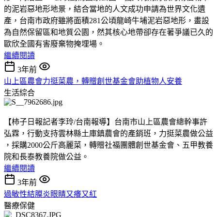
的泥岩惡地形地景，結合當地的人文成功申請為世界文化遺
產，台南市政府雖將面積281公頃龍崎牛埔泥岩惡地形，畫設
為自然保留區和地質公園，然其核心地帶卻存在著爭議已久的
歐欣全國有害廢棄物掩埋場。
繼續閱讀
3年前
山上區農會力挺菜農，轉贈創世基金會助植物人安養
生活綜合
【柿子日報記者李玲/台南報導】台南市山上區農會總幹事許
弘霖，行動支持雲林縣土庫鎮農會的產銷班，力挺菜農做公益
，採購2000公斤高麗菜，轉贈社福團體創世基金會、五甲教養
院和長泰教養院做公益。
繼續閱讀
3年前
過敏性結膜炎眼睛又癢又紅
醫療保健