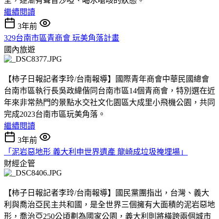
全，逐漸有聲音沙啞、喝水嗆咳的狀態。
繼續閱讀
3年前
329台南市區青商會 玩美角落計畫
國內旅遊
【柿子日報記者李玲/台南報導】國際青年商會中華民國總會
台南市區執行長吳政緯偕同台南市區14個青商會，特別選在近
年來非常熱門的景點水交社文化園區大成里小飛機公園，共同
完成2023台南市區玩美角落。
繼續閱讀
3年前
「泥岩惡地形 義大利申世界遺產 龍崎成垃圾掩埋場」
財經企管
【柿子日報記者李玲/台南報導】國民黨團指出，台灣、義大
利與喬治亞民主共和國，是全世界三個擁有大面積的泥岩惡地
形，喬治亞250公頃劃為國家公園，義大利則將橫跨兩個城市