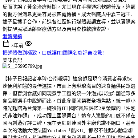
反而耽誤了黃金治療時期，尤其現在手機通訊軟體普及，這類
的偏方假消息更是容易被四處傳播。成大醫院與中嘉三冠王.
雙子星攜手合作，前進各社區進行媒體識讀宣導，並以實際案
例提醒民眾遠離醫療偏方以及善用查核軟體查證。
繼續閱讀
3年前
把麵體做到極致，口感讓ITI國際名廚評審吃驚!
美味食記
【柿子日報記者李玲/台南報導】速食麵是現今消費者尋求快
速便利解餓的最佳選擇，市面上有琳琅滿目的速食麵供民眾選
擇，但盲測食感如同現煮手工麵的統一沖泡式非油炸麵從眾多
食品類選手中脫穎而出，首此參賽就榮獲全場焦點，統一麵小
時光麵館為台灣第一碗獲得ITI 國際風味評鑑2星榮耀的「沖泡
式非油炸麵」，成功躍上國際舞台！這令人驚艷的口感不僅在
國內創造好評口碑，現在更紅到連國外主廚也讚不絕口，甚至
本次的活動大使法國YouTuber「酷KU」都忍不住起心動念想
要引進家鄉，與法國的家人朋友和消費者一起享用這項神奇的