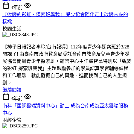
3年前
『蛻變的彩虹．探索班與我』 兒少協會陪伴走上改變未來的
橋樑
校園生活
【柿子日報記者李玲/台南報導】112年度青少年探索班於3/28
開課了! 由臺南市政府教育局委託台南市教育及兒童青少年發
展協會開辦青少年探索班，輔諮中心主任羅智韋特別以「蛻變
的彩虹-探索班與我」主題勉勵參加的學員認真學習輔導課程
和工作體驗，就能發掘自己的興趣，進而找到自己的人生規
劃。
繼續閱讀
3年前
南科「國網雲端資料中心」動土 成為台南成為亞太雲端服務
中心
財經企管