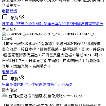
台灣美食。
繼續閱讀
3年前
陳美珍【嬉樂之心系列】榮獲日本NP0第23回國際書畫交流展
生活綜合
【柿子日報記者李玲/台南報導】受邀日本NP0第23回國際書
畫交流展，於日本得了銀牌獎殊荣，載譽歸國。此次一共邀請
9個國家藝術家們展出，四海雲集盛大登場。展期2023 .3月23
日~31日共7日，日本東京都美術館，在國際舞台上台灣粉墨
登場，燦爛光輝，為國爭光。
繼續閱讀
3年前
兒童免費吃Buffet 住宿再送市集百元商品券
國內旅遊
【柿子日報記者李玲/台南報導】這個周末就是兒童節清明節