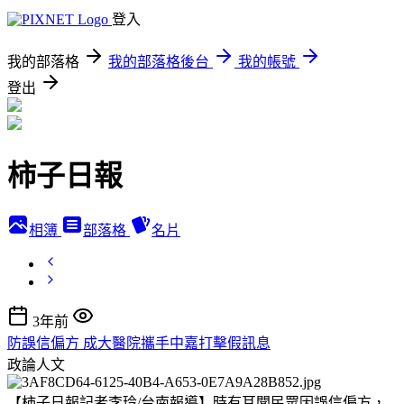
登入
我的部落格
我的部落格後台
我的帳號
登出
柿子日報
相簿
部落格
名片
3年前
防誤信偏方 成大醫院攜手中嘉打擊假訊息
政論人文
【柿子日報記者李玲/台南報導】時有耳聞民眾因誤信偏方，