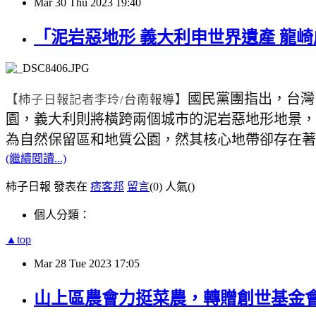
Mar
30
Thu
2023
19:40
「泥岩惡地形 義大利申世界遺產 龍
國民黨團指出，台灣
【柿子日報記者李玲
/
台南報導】
園，義大利則將橫跨兩個城市的泥岩惡地形地景，
為自然保留區和地質公園，然其核心地帶卻存在著
(繼續閱讀...)
柿子日報 發表在
痞客邦
留言
(0)
人氣(
)
個人分類：
▲top
Mar
28
Tue
2023
17:05
山上區農會力挺菜農，轉贈創世基金