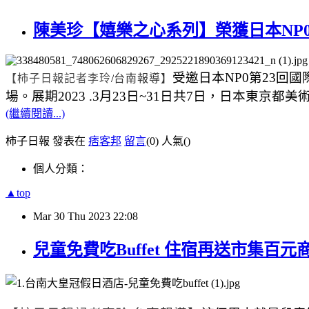
陳美珍【嬉樂之心系列】榮獲日本NP0
受邀日本
NP0
第
23
回國
【柿子日報記者李玲
/
台南報導】
場。展期
2023 .3
月
23
日
~31
日共
7
日，日本東京都美
(繼續閱讀...)
柿子日報 發表在
痞客邦
留言
(0)
人氣(
)
個人分類：
▲top
Mar
30
Thu
2023
22:08
兒童免費吃Buffet 住宿再送市集百元