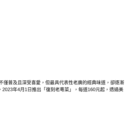
不僅普及且深受喜愛，但最具代表性老廣的經典味道，卻逐漸
，
2023
年
4
月
1
日推出「復刻老粵菜」，每道
160
元起，透過美