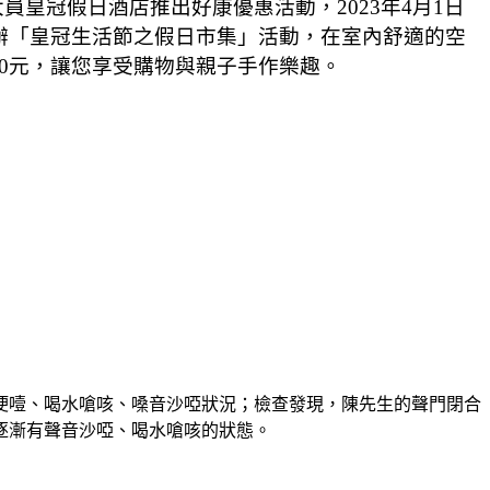
大員皇冠假日酒店推出好康優惠活動，
2023
年
4
月
1
日
辦「皇冠生活節之假日市集」活動，在室內舒適的空
0
元，讓您享受購物與親子手作樂趣。
哽噎、喝水嗆咳、嗓音沙啞狀況；檢查發現，陳先生的聲門閉合
逐漸有聲音沙啞、喝水嗆咳的狀態。