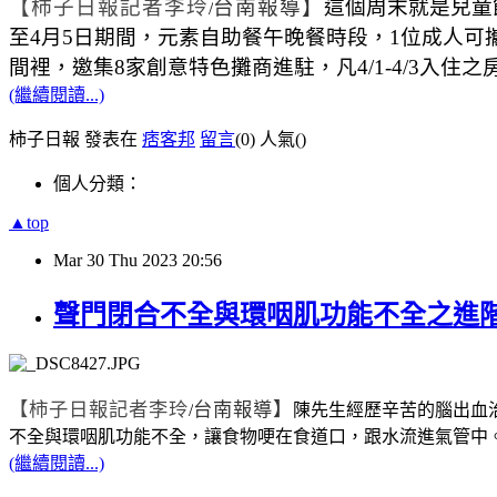
【柿子日報記者李玲
台南報導】
這個周末就是兒童
/
至
4
月
5
日期間，元素自助餐午晚餐時段，
1
位成人可
間裡，邀集
8
家創意特色攤商進駐，凡
4/1-4/3
入住之
(繼續閱讀...)
柿子日報 發表在
痞客邦
留言
(0)
人氣(
)
個人分類：
▲top
Mar
30
Thu
2023
20:56
聲門閉合不全與環咽肌功能不全之進
【柿子日報記者李玲
台南報導】
/
陳先生經歷辛苦的腦出血
不全與環咽肌功能不全，讓食物哽在食道口，跟水流進氣管中
(繼續閱讀...)