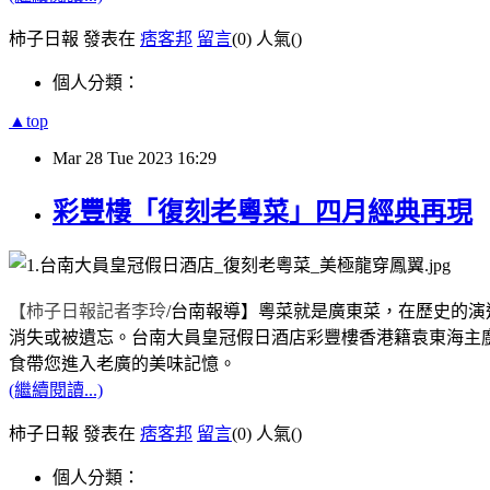
柿子日報 發表在
痞客邦
留言
(0)
人氣(
)
個人分類：
▲top
Mar
28
Tue
2023
16:29
彩豐樓「復刻老粵菜」四月經典再現
【柿子日報記者李玲
/
台南報導】
粵菜就是廣東菜，在歷史的演
消失或被遺忘。台南大員皇冠假日酒店彩豐樓香港籍袁東海主
食帶您進入老廣的美味記憶。
(繼續閱讀...)
柿子日報 發表在
痞客邦
留言
(0)
人氣(
)
個人分類：