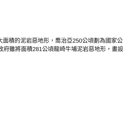
大面積的泥岩惡地形，喬治亞
250
公頃劃為國家公
政府雖將面積
281
公頃龍崎牛埔泥岩惡地形，畫設