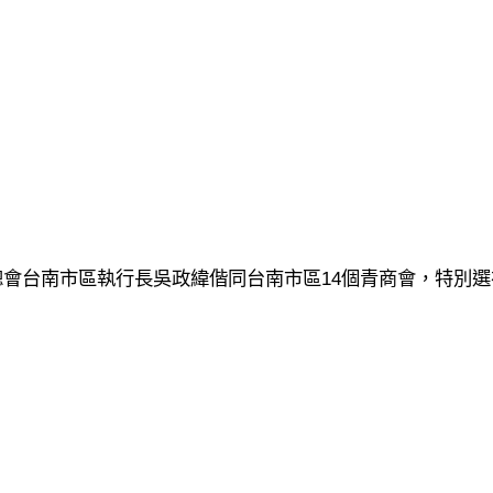
14
總會台南市區執行長吳政緯偕同台南市區
個青商會，特別選