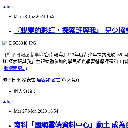
▲top
Mar
28
Tue
2023
15:55
『蛻變的彩虹．探索班與我』 兒少協
【柿子日報記者李玲
/
台南報導】
112
年度青少年探索班於
3/28
開
虹
-
探索班與我」主題勉勵參加的學員認真學習輔導課程和工作
(繼續閱讀...)
柿子日報 發表在
痞客邦
留言
(0)
人氣(
)
個人分類：
▲top
Mar
27
Mon
2023
16:54
南科「國網雲端資料中心」動土 成為