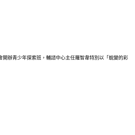
會開辦青少年探索班，輔諮中心主任羅智韋特別以「蛻變的彩