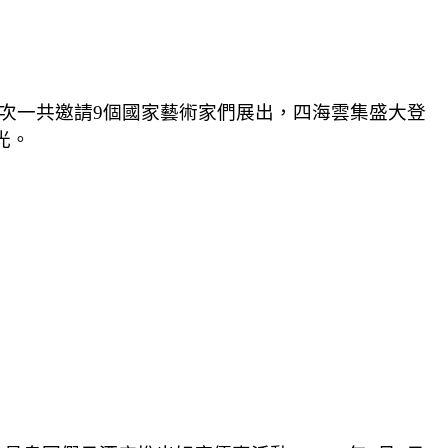
次一共邀請
9
個國家藝術家們展出，四海雲集盛大登
光。