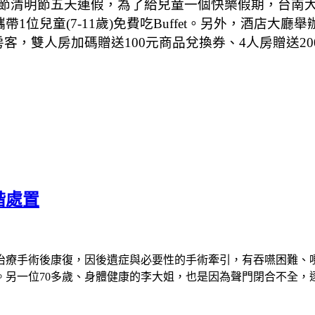
節清明節五天連假，為了給兒童一個快樂假期，台南
攜帶
1
位兒童
(7-11
歲
)
免費吃
Buffet
。另外，酒店大廳舉
房客，雙人房加碼贈送
100
元商品兌換券、
4
人房贈送
20
階處置
治療手術後康復，因後遺症與必要性的手術牽引，有吞嚥困難、
。另一位
70
多歲、身體健康的李大姐，也是因為聲門閉合不全，