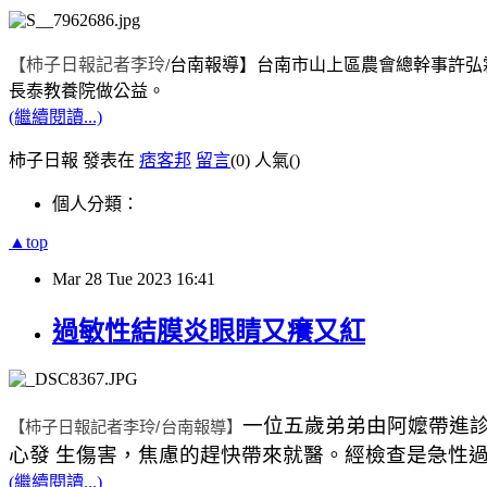
【柿子日報記者李玲
/
台南報導】
台南市山上區農會總幹事許弘
長泰教養院做公益。
(繼續閱讀...)
柿子日報 發表在
痞客邦
留言
(0)
人氣(
)
個人分類：
▲top
Mar
28
Tue
2023
16:41
過敏性結膜炎眼睛又癢又紅
一位五歲弟弟由阿嬤帶進
【柿子日報記者李玲
/
台南報導】
心發 生傷害，焦慮的趕快帶來就醫。經檢查是急性
(繼續閱讀...)