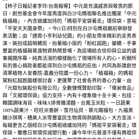
【柿子日報記者李玲/台南報導】中元是充滿感恩與敬畏的節
日，創世基金會今年度再度與白沙屯媽祖聯名推出獨家「中元
植福箱」，內含過爐加持的「媽祖平安袋著走」環保袋，意喻
「平安天天隨身帶」。今(1日)特別在白沙屯媽祖廟前舉辦發
表活動；由「通霄小亨利幼兒園」的小朋友帶來精彩的走秀表
演，裝扮成超萌轎班，抬著縮小版的「粉紅超跑」鑾轎、手拿
豐富的植福箱普渡物資熱鬧登場，為這場結合信仰與公益的盛
事揭開序幕，純真活潑的模樣融化了現場所有人的心。祈願所
有的善心捐款者都能得到白沙屯媽祖的庇佑，共同為新建創世
清寒植物人安養院-嘉義分院盡一份心力。「植福箱」的媽祖
駕粉紅超跑圖樣很討喜，更匯聚了社會各界的善心力量，由
「元鎧包裝股份有限公司」全數慷慨贊助印製，「偉昶食品」
與「文揚環保袋」協力支持。內有十樣象徵十全十美，包括：
韓國調味海苔、味味A排骨雞湯麵、台鳳玉米粒、一日蔬果
100%蔬果汁、旺旺米香餅、雪月仙貝、華元賜福包、九福黑
糖沙琪瑪、穗美人米等豐富民生物資與熱銷點心，大方澎派。
每箱更含乙個經白沙屯媽祖過爐加持的「媽祖平安袋著走」環
保袋，響應日常環保減塑行動，讓今年中元普渡不僅有媽祖保