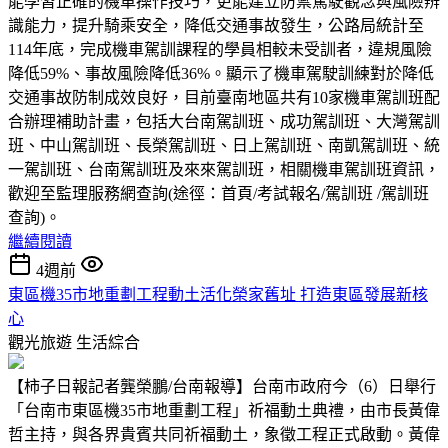
能學習正確的機車操作技巧，更能建立防禦駕駛觀念與風險辨
識能力，提升騎乘安全，降低交通事故發生，公路局統計至
114年底，完成機車駕訓課程的學員相較未受訓者，違規風險
降低59%、事故風險降低36%。顯示了機車駕駛訓練對於降低
交通事故防制成效良好，目前臺南地區共有10家機車駕訓班配
合辦理補助計畫，包括大台南駕訓班、成功駕訓班、大灣駕訓
班、中山駕訓班、長榮駕訓班、日上駕訓班、南凱駕訓班、統
一駕訓班、台南駕訓班及來來駕訓班，相關機車駕訓班資訊，
歡迎至監理服務網查詢(途徑：首頁/考試報名/駕訓班 /駕訓班
查詢)。
繼續閱讀
4週前
東區機35市地重劃工程動土活化榮家舊址 打造東區發展新核
心
觀光旅遊
生活綜合
【柿子日報記者龔榮鵬/台南報導】台南市政府今（6）日舉行
「台南市東區機35市地重劃工程」祈福動土典禮，由市長黃偉
哲主持，與各界貴賓共同祈福動土，象徵工程正式啟動。黃偉