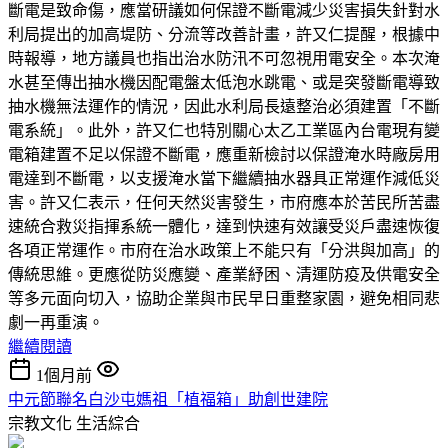
斷電是致命傷，應當研議如何保證不斷電減少災害損失針對水
利局提出的加高堤防、分流等改善計畫，許又仁提醒，根據中
時報導，地方議員也指出治水防汛不可忽視用電安全。本次淹
水甚至傳出抽水機因配電盤太低泡水跳電、或是突發斷電導致
抽水機無法運作的情況，因此水利局長遠整治必須建置「不斷
電系統」。此外，許又仁也特別關心太乙工業區內台電現有變
電箱建置不足以保證不斷電，應重新檢討以保證淹水時廠房用
電達到不斷電，以支援淹水當下繼續抽水器具正常運作減低災
害。許又仁表示，任何天然災害發生，市府應本於苦民所苦盡
速統合救災指揮系統一體化，達到快速有效讓受災戶盡速恢復
各項正常運作。市府在治水政策上不能只有「分洪與加高」的
傳統思維。更應從防災應變、產業紓困、清運防疫及供電安全
等多元面向切入，協助企業與市民早日重整家園，避免相同悲
劇一再重演。
繼續閱讀
1個月前
中元節聯名白沙屯媽祖「植福箱」助創世建院
宗教文化
生活綜合