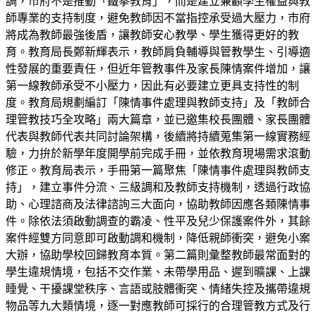
調，市府不是推動「鐵拳教育」，而是建立兼顧學生權益與教
師專業的支持制度，避免教師因不當指控承受過大壓力，市府
將成為教師最強後盾，讓教師安心教學、學生獲得更好的教
育。教育局長鄭新輝表示，教師肩負輔導與管教學生、引導適
性發展的重要責任，但近年管教事件及家長陳情案件增加，讓
第一線教師承受不小壓力，因此有必要建立更具支持性的制
度。教育局規劃編訂「陳情事件處理與教師支持」及「教師合
理管教技巧全攻略」兩大篇章，並已邀集校長團體、家長團體
代表與教師代表共同討論架構，後續將持續蒐集第一線實務經
驗，力拚於新學年度開學前完成手冊，並依教育現場需求滾動
修正。教育局表示，手冊第一篇聚焦「陳情事件處理與教師支
持」，建立事件分流、三級調和及教師支持機制，透過行政協
助、心理諮商及法律諮詢三大面向，協助教師因應各類陳情事
件。除依法須啟動調查的霸凌、性平及兒少保護案件外，其餘
案件經雙方同意即可啟動調和機制，降低親師衝突，避免小案
大辦，協助學校回歸教育本質。第二篇則彙整教師最常面對的
學生違規情境，包括不交作業、未帶學用品、遲到曠課、上課
睡覺、干擾課堂秩序、言語或肢體衝突、情緒失控及攜帶違規
物品等九大類情境，逐一對應教師可採行的合理管教方式及行