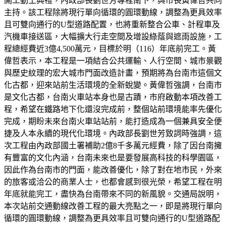
開工動土典禮，內政部長劉世芳專程南下，與市長黃偉哲共同
主持。該工程除將現行單向循環的圓環動線，調整為更具效率
且可雙向通行的U型道路配置，也將重新整合公車、計程車及
汽機車接送區，大幅擴大行走空間及增設綠蔭與遮雨設施，工
程總經費近3億4,500萬元，目標於明（116）年底前完工。黃
偉哲表示，本工程是一項結合公共運輸、人行空間、城市景觀
與歷史紋理的宏大城市門面改造計畫，預期將為台南市這個文
化古都，迎來站前生活環境的全新蛻變。黃偉哲強調，台南市
是文化古都，台南火車站本身也是古蹟，市府啟動本項改善工
程，希望在鐵路地下化還沒完成前，整個站前環境能率先優化
完成，期盼未來台南火車站站前，能打造成為一個兼具安全便
捷及人本永續的現代化環境。內政部長劉世芳致詞時強調，這
次工程由內政部國土署補助2億8千多萬元經費，除了因台南擁
有豐富的文化內涵，台南未來也是要發展高科技的科學園區，
因此作為台南市的門面，能改善優化，除了對在地市民，外來
的旅客或洽公的商業人士，也都會感到很光榮，希望工程在明
年底就能完工，盡快為台南帶來不同的新風貌。交通局說明，
本次站前交通動線改善工程的最大亮點之一，即是將現行單向
循環的圓環動線，調整為更具效率且可雙向通行的U型道路配