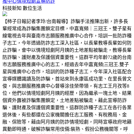
推中心情境短劇宣導防詐
科技新知
數位生活
【柿子日報記者李玲/台南報導】詐騙手法推陳出新，許多長
輩經常成為詐騙集團鎖定目標，中嘉寬頻｜三冠王‧雙子星有
線電視去年與臺南市志願服務推廣中心合作，培訓一批防詐種
子志工，今年透過防詐志工深入社區，以長輩教導長輩如何防
止詐騙，會中以情境短劇阿月姨的土地差點被騙走，教導長輩
防詐騙、護財產及保護個資重要性。這群平均年齡72歲的台南
市志願服務推廣中心的志工，經過去年中嘉寬頻|三冠王.雙子
星與推廣中心合作，培訓的防詐種子志工，今年深入社區配合
宣導媒體識讀及防詐騙，首站來到永康區成功里、在里長曾文
俊，與志願服務推廣中心督導涂佳榮帶領，有志工王月孜等8
位，他們以情境短劇阿月姨的經歷，因為繼承一塊土地、結果
個資外露被詐騙集團鎖定，土地差點被騙走，藉此宣導防詐
騙、護財產及保護個資重要性。這群防詐種子志工在各行各業
退休後，有些都還在公家機關擔任志工服務、有稅務局、金
融、保險等，藉由阿月姨的防詐情境短劇，同時宣導政府地籍
異動即時通，破解詐騙常用伎倆:裝熟、假扮公務機關等，呼