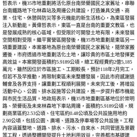
哲表示，機35市地重劃將活化原台南榮譽國民之家舊址，串聯
台南鐵路地下化林森站及周邊公共建設，打造兼具交通、商
業、住宅、休憩與防災等多元機能的新生活核心，為東區發展
注入新動能。黃偉哲表示，東區一直是台南的重要文教區，也
是發展成熟的核心區域，但受限於可開發土地有限，未來發展
空間相對受限。繼平實營區開發後，機35市地重劃是東區另一
項重要建設，本案基地為原台南榮譽國民之家舊址，隨榮家搬
遷後，市府透過市地重劃活化土地，讓珍貴的市區土地發揮更
高效益。本案開發面積約5.9189公頃，總工程經費約2億5,185
萬元，雖然因位於市區施工、工期較長，預計118年2月完工，
但若不及早推動，將限制東區未來整體發展，因此市府感謝退
輔會及各界支持，讓重劃工程順利展開。未來完工後，將增設
活動中心、公園、排水設施等公共建設，進一步提升都市機能
與市民生活品質。地政局表示，機35市地重劃區基地位於崇明
路、榮譽街及未來林森地下車站周邊，面積約5.9189公頃，規
劃商業區約2.53公頃、住宅區約0.48公頃及公共設施用地約
2.90公頃，包括公園、廣場、道路及停車場等公共設施。工程
內容涵蓋整地、道路、排水、污水、自來水、共同管道及景觀
等工程，透過整體開發提升土地利用效益，完善都市基礎建