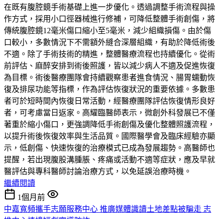
在既有腹腔鏡手術基礎上進一步優化。透過調整手術流程與操
作方式，採用小口徑器械進行修補，可降低整體手術創傷，將
傳統腹腔鏡12毫米傷口縮小至5毫米，減少組織損傷。由於傷
口較小，多數情況下不需額外縫合深層組織，有助於降低術後
不適。除了手術技術的精進，整體醫療流程也持續優化。從術
前評估、麻醉安排到術後照護，皆以減少病人不適及促進恢復
為目標。術後醫療團隊會持續觀察患者進食情況、腸胃蠕動恢
復及排尿功能等指標，作為評估恢復狀況的重要依據。多數患
者可於短時間內恢復日常活動，經醫療團隊評估恢復情形良好
者，可考慮當日返家。高耀臨醫師表示，微創外科發展已不僅
著重於縮小傷口，更強調降低手術創傷及優化整體照護流程，
以提升術後恢復效率與生活品質。國際醫學會及臨床經驗亦顯
示，低創傷、快速恢復的治療模式已成為發展趨勢。高醫師也
提醒，若出現腹股溝腫脹、疼痛或活動不適等症狀，應及早就
醫評估與專科醫師討論治療方式，以免延誤治療時機。
繼續閱讀
1個月前
中嘉寬頻攜手志願服務中心 推廣媒體識讀土地差點被騙走 志