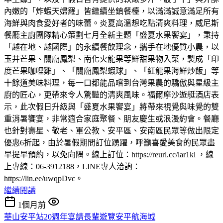
內嫩的「炸蝦天婦羅」皆繼續坐鎮餐檯，以滿滿誠意滿足所有
海鮮與肉食愛好者的味蕾。炎夏高溫想吃點清爽料理，威尼斯
餐廳主廚團隊精心策劃七月全新主題「盛夏水果饗宴」，秉持
「越在地、越國際」的永續餐飲理念，攜手在地優質小農，以
玉井芒果、關廟鳳梨、南化火龍果等鮮甜果物入菜，製成「印
度芒果咖哩雞」、「關廟鳳梨蝦球」、「紅龍果海鮮炒飯」等
十餘道美味料理，每一口都能品嚐到台灣果農的驕傲與星級主
廚的匠心，更帶來令人驚豔的清爽風味。福爾摩沙遊艇酒店表
示，此次假日升級與「盛夏水果饗宴」將帶來視覺與味覺的雙
重消暑饗宴，非常適合家庭聚餐、朋友慶生或浪漫約會。餐廳
也針對壽星、敬老、軍公教、安平區、安南區民眾等做出限定
優惠6折起，由於暑假期間訂位踴躍，呼籲喜愛美食的民眾盡
早提早預約，以免向隅。線上訂位：https://reurl.cc/lar1kl ，線
上專線：06-3912188，LINE專人洽詢：
https://lin.ee/uwqpDvc。
繼續閱讀
1個月前
華山安平站20週年宴請長輩遊覽安平航海城