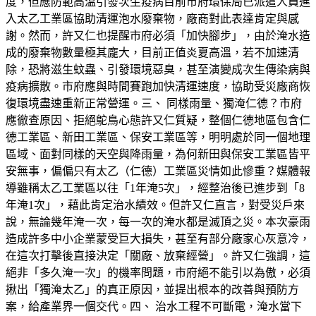
度，但應防範高溫引發次生疫病目前市府環保局已派遣人員進
入太乙工業區協助清運泡水廢棄物，廠商對此表達肯定與感
謝。然而，許又仁也提醒市府必須「加快腳步」，由於淹水造
成的廢棄物數量極其龐大，目前正值炎夏高溫，若不加速清
除，恐將滋生蚊蟲、引發環境惡臭，甚至演變成次生傳染病與
疫病擴散。市府應與時間賽跑加快清運速度，協助受災廠商恢
復環境盡速重新正常營運。三、 同樣雨量、獨淹仁德？市府
應徹查原因、拒絕鴕鳥心態許又仁質疑，整個仁德地區包含仁
德工業區、新田工業區、保安工業區等，明明處於同一個地理
區域、面對同樣的天空與降雨量，為何新田與保安工業區皆平
安無事，偏偏只有太乙（仁德）工業區災情如此慘重？媒體報
導雖稱太乙工業區以往「1年淹5次」，經整治後已進步到「8
年淹1次」，藉此肯定治水績效。但許又仁直言，對受災戶來
說，無論幾年淹一次，每一次的淹水都是滅頂之災。本次豪雨
造成許多中小企業蒙受巨大損失，甚至有部分廠家心灰意冷，
在這次打擊後直接決定「關廠、放棄經營」。許又仁強調，這
絕非「多久淹一次」的機率問題，市府絕不能引以為傲，必須
揪出「獨淹太乙」的真正原因，並提出根本的改善與預防方
案，給產業界一個交代。四、 治水工程不可斷電，淹水當下