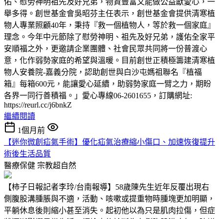
佑、慰勞神明祖先及好兄弟，物資豐富又能做公益獻愛心，一
舉多得。創世基金會吳昭芬主任表示，創世基金會提供清寒植
物人專業照顧40年，秉持『救一個植物人，等於救一個家庭』
理念。今年中元節除了慰勞神明、祖先及好兄弟，護佑全家平
安順福之外，更邀請企業團體、社會民眾共同將一份普渡心
意，化作弱勢家庭的希望與溫暖。目前創世正積極籌建清寒植
物人安養院-嘉義分院，認助創世與白沙屯媽祖聯名『植福
箱』每箱600元，能讓愛心延續，助弱勢家庭一臂之力，期盼
各界一同行善積福。」愛心專線06-2601655，訂購網址:
https://reurl.cc/j6bnkZ
繼續閱讀
1個月前
【迷你微創疝氣手術】優化疝氣治療縮小傷口、加速恢復提升
術後生活品質
醫療保健
宗教超自然
【柿子日報記者李玲/台南報導】58歲陳先生近年反覆出現右
側腹股溝腫脹與不適，活動、咳嗽或提重物時腫塊更加明顯，
平躺休息後則縮小甚至消失。起初他以為只是肌肉拉傷，但症