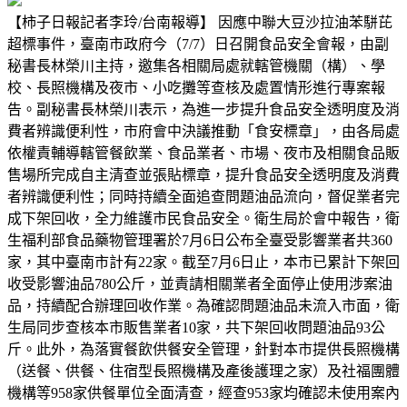
【柿子日報記者李玲/台南報導】 因應中聯大豆沙拉油苯駢芘
超標事件，臺南市政府今（7/7）日召開食品安全會報，由副
秘書長林榮川主持，邀集各相關局處就轄管機關（構）、學
校、長照機構及夜市、小吃攤等查核及處置情形進行專案報
告。副秘書長林榮川表示，為進一步提升食品安全透明度及消
費者辨識便利性，市府會中決議推動「食安標章」，由各局處
依權責輔導轄管餐飲業、食品業者、市場、夜市及相關食品販
售場所完成自主清查並張貼標章，提升食品安全透明度及消費
者辨識便利性；同時持續全面追查問題油品流向，督促業者完
成下架回收，全力維護市民食品安全。衛生局於會中報告，衛
生福利部食品藥物管理署於7月6日公布全臺受影響業者共360
家，其中臺南市計有22家。截至7月6日止，本市已累計下架回
收受影響油品780公斤，並責請相關業者全面停止使用涉案油
品，持續配合辦理回收作業。為確認問題油品未流入市面，衛
生局同步查核本市販售業者10家，共下架回收問題油品93公
斤。此外，為落實餐飲供餐安全管理，針對本市提供長照機構
（送餐、供餐、住宿型長照機構及產後護理之家）及社福團體
機構等958家供餐單位全面清查，經查953家均確認未使用案內