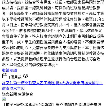
政支持措施，並結合學者專家、校長、教師及家長共同討論形
成共識，提供第一線教師具體、可操作的班級經營與管教參
考。教育局指出，教師管教權與學生權益並非對立。高級中等
以下學校教師解聘不續聘停聘或資遣辦法修訂後，截至115年5
月31日止，南市疑似管教衝突案件共85件，進入校事會議調查
程序7件、依考核機制處理34件、不受理40件，顯示透過認定
會議案件分流後，進入校事會議調查的比例已由舊制的四成降
至不到一成。學生的適性發展與健全人格的培養，不僅需要學
校及教師的用心，更需要家長的全力支持與信任。本手冊將透
過建立良好的親師溝通、強化陳情事件的調和機制與教師支持
系統，以及提供教師處理學生違規行為的合理管教技巧全攻
略，以營造更好的學校教學環境。
繼續閱讀
1個月前
許又仁第一時間勘查太乙工業區 拋4大訴求促市府擴大補助、
徹查淹水主因
議會新聞
生活綜合
【柿子日報記者李玲/台南報導】米克拉颱風外圍環流帶來強