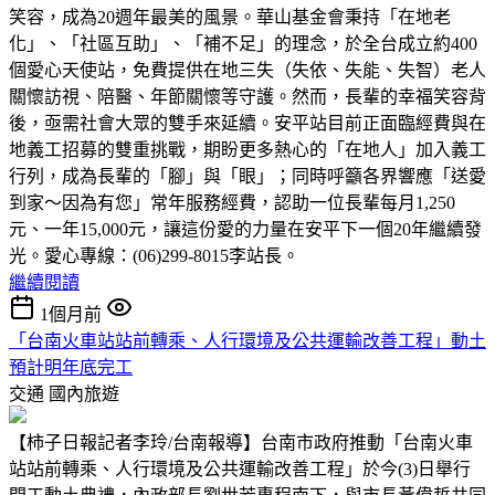
笑容，成為20週年最美的風景。華山基金會秉持「在地老
化」、「社區互助」、「補不足」的理念，於全台成立約400
個愛心天使站，免費提供在地三失（失依、失能、失智）老人
關懷訪視、陪醫、年節關懷等守護。然而，長輩的幸福笑容背
後，亟需社會大眾的雙手來延續。安平站目前正面臨經費與在
地義工招募的雙重挑戰，期盼更多熱心的「在地人」加入義工
行列，成為長輩的「腳」與「眼」；同時呼籲各界響應「送愛
到家～因為有您」常年服務經費，認助一位長輩每月1,250
元、一年15,000元，讓這份愛的力量在安平下一個20年繼續發
光。愛心專線：(06)299-8015李站長。
繼續閱讀
1個月前
「台南火車站站前轉乘、人行環境及公共運輸改善工程」動土
預計明年底完工
交通
國內旅遊
【柿子日報記者李玲/台南報導】台南市政府推動「台南火車
站站前轉乘、人行環境及公共運輸改善工程」於今(3)日舉行