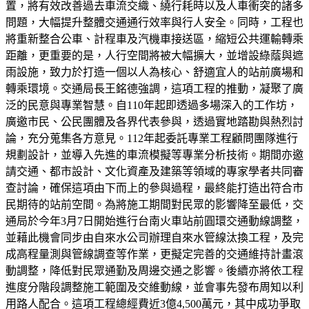
置，將有效改善過去車流交織、繞行耗時以及人車衝突的諸多
問題，大幅提升整體交通通行效率與行人安全。同時，工程也
將重新整合公車、計程車及汽機車接送區，縮短公共運輸轉乘
距離，更重要的是，人行空間將被大幅擴大，並增設綠蔭與遮
雨設施，致力於打造一個以人為核心、舒適宜人的站前廣場和
轉乘環境。交通局長王銘德強調，這項工程的推動，凝聚了廣
泛的民意與專業智慧。自110年起即透過多場深入的工作坊，
廣邀市民、公民團體及各界代表參與，透過實地踏勘與熱烈討
論，充分蒐集各方意見。112年起委託專業工程顧問團隊進行
規劃設計，並導入先進的車流模擬等專業分析技術。期間亦邀
請交通、都市設計、文化資產及建築等領域的專家學者共同審
查討論，確保這項由下而上的參與過程，最終能打造出符合市
民期待的站前空間。為將施工期間對民眾的影響降至最低，交
通局於今年3月7日開始進行台南火車站前圓環交通動線調整，
並藉此機會同步由自來水公司辦理自來水管線汰換工程，及完
成高程量測與管線調查等作業，更擬定完善的交通維持計畫滾
動調整，降低對民眾通勤及周邊交通之影響。後續亦將依工程
進度分階段調整施工範圍及交維動線，並會事先發布周知以利
用路人配合。這項工程總經費近3億4,500萬元，其中成功爭取