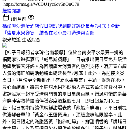
https://forms.gle/W6DU1yc6ov5nQnQ79
繼續閱讀
1個月前
福爾摩沙遊艇酒店假日龍蝦吃到飽好評延長至7月底！全新
「盛夏水果饗宴」結合在地小農打造清爽百匯
觀光旅遊
生活綜合
【柿子日報記者李玲/台南報導】位於台南安平水景第一排的
福爾摩沙遊艇酒店「威尼斯餐廳」，日前推出假日菜色升級活
動廣受饕客好評。為回饋廣大消費者的熱烈支持，酒店宣布超
人氣的海鮮加碼活動將重磅延長至7月底！此外，為迎接炎炎
夏日，7月份更全新推出「盛夏水果饗宴」主題，嚴選在地小
農心血結晶，將當季鮮甜水果巧妙融入各式奢華海陸食材中，
邀請民眾一起享受清爽開胃的夏日星級百匯。錯過可惜的豪華
海鮮陣容將持續陪伴饕客度過整個七月！即日起至7月31日
止，假日餐期持續供應鮮甜爆表的「龍蝦海鮮湯」，平日則提
供濃郁奢華的「黃金帝王蟹煲湯」，頂級滋味無限暢享。此
外，假日限定的滿腹蟹黃「抱卵紅蟳」、鮮甜噴香的「焗烤日
本生蠔」，以及平假日皆有提供的軟嫩多汁「骰子牛」與外酥