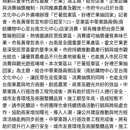
規劃以夏季代表性農產「芒果」為主題，結合店家、企業認購
與消費抽獎機制，共同推廣農產及觀光。市府今(6)日於台南
文化中心戶外廣場辦理「芒著逛東區，好禮芒果抽回家」記者
會，市長黃偉哲宣布即日起至7/23，至東區中華東路兩側(南
紡購物中心至台南文化中心)店家消費，就有機會把台南芒果
整箱抱回家，熱情邀請民眾逛東區、消費還可抽獎優質美味芒
果。市長黃偉哲表示，台南是全國重要芒果產區，愛文芒果更
是深受民眾喜愛的夏季水果。市府持續推動農產行銷與城市觀
光結合，讓優質農產品不只在產地被看見，也能進入市民日常
消費與觀光遊逛場域。本次東區以「芒著逛東區，好禮芒果抽
回家」為主題，結合中華東路兩側店家（南紡購物中心至台南
文化中心），讓民眾在走逛東區、消費抽獎的同時，也能支持
台南果農與地方商圈，創造農業、商業及觀光共好的效益。中
華東路人行道改善工程完成後，將有助於提升行人通行安全、
城市友善環境及商圈整體品質。施工期至年底，造成短暫不
便，請市民體諒。市府團隊也會持續透過活動行銷與跨局處合
作，協助商家增加曝光、導入人潮，讓公共建設推動與地方經
濟活絡能夠同步前進。中華東路人行道改善工程完成後，將有
助於提升行人通行安全、城市友善環境及商圈整體品質。施工