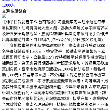
1,000人
交通
生活綜合
【柿子日報記者李玲/台南報導】考量機車考照旺季落在每年
暑假期間，屆時將湧現大量人潮，為擴大滿足民眾考照需求以
及培養安全駕駛觀念，嘉義區監理所與臺南市政府攜手合作推
出專案補助計畫，自115年7月7日起至9月30日(或名額用罄)
止，參加機車駕駛訓練並領取駕照者，臺南市政府補助1,000
名學員訓練費用1,300元，機會難得，鼓勵市民踴躍報名。嘉
義區監理所表示，公路局115年度持續推動普通重型機車駕訓
補助計畫，為因應暑假期間機車考照需求增加，減輕民眾參加
駕訓負擔，臺南市政府即日起提供1,000名補助名額，每名補
助1,300元，只要年滿18歲、不分族群，報名參加臺南市機車
駕訓班並完成訓練、考取普通重型機車駕照者，均可申請。另
為提升臺南地區機車駕訓服務量能，今年新增善化區來來駕訓
班加入服務行列，連同原有9家駕訓班共同提供訓練服務，讓
臺南市各地民眾都能就近參與機車駕訓，接受完整、專業的安
全駕駛教育。臺南監理站說明，透過正規機車駕訓課程，不僅