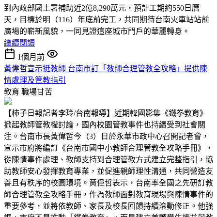
到內政部國土署補助近2億8,290萬元，預計工期約550日曆
天，目標於明（116）年底前完工，共同期待台南火車站站前
廣場的嶄新風貌，一同見證這座城市門戶的華麗轉身。
繼續閱讀
1個月前
黃偉哲宣示挺教師 台南市訂「教師合理管教全攻略」提供陳
情處理及管教指引
教育
職場甘苦
【柿子日報記者李玲/台南報導】近期韓國影集《鐵拳教育》
掀起教師管教權討論，國內校園管教事件也持續受到社會關
注。台南市長黃偉哲今（3）日於永華市政中心召開記者會，
宣示市府將編訂《台南市國中小教師合理管教全攻略手冊》，
從陳情事件處理、教師支持到合理管教方式建立完整指引，協
助教師安心發揮教育專業，並促進親師理性溝通，共同營造友
善且有秩序的校園環境。黃偉哲表示，台南率全國之先研訂教
師合理管教全攻略手冊，作為教師面對教育現場與陳情事件的
重要參考，並將依教師、家長及校長回饋持續滾動修正。他強