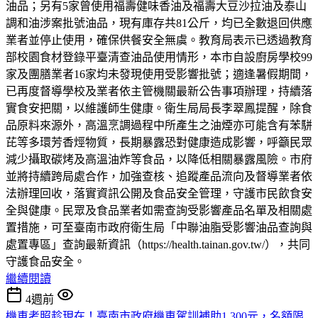
油品；另有5家曾使用福壽健味香油及福壽大豆沙拉油及泰山
調和油涉案批號油品，現有庫存共81公斤，均已全數退回供應
業者並停止使用，確保供餐安全無虞。教育局表示已透過教育
部校園食材登錄平臺清查油品使用情形，本市自設廚房學校99
家及團膳業者16家均未發現使用受影響批號；適逢暑假期間，
已再度督導學校及業者依主管機關最新公告事項辦理，持續落
實食安把關，以維護師生健康。衛生局局長李翠鳳提醒，除食
品原料來源外，高溫烹調過程中所產生之油煙亦可能含有苯駢
芘等多環芳香烴物質，長期暴露恐對健康造成影響，呼籲民眾
減少攝取碳烤及高溫油炸等食品，以降低相關暴露風險。市府
並將持續跨局處合作，加強查核、追蹤產品流向及督導業者依
法辦理回收，落實資訊公開及食品安全管理，守護市民飲食安
全與健康。民眾及食品業者如需查詢受影響產品名單及相關處
置措施，可至臺南市政府衛生局「中聯油脂受影響油品查詢與
處置專區」查詢最新資訊（https://health.tainan.gov.tw/），共同
守護食品安全。
繼續閱讀
4週前
機車考照趁現在！臺南市政府機車駕訓補助1,300元，名額限