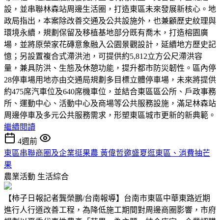
設，並串聯林森站周邊生活圈，打造東區未來發展新核心。地
政局指出，本案除改善交通及公共設施外，也兼顧歷史紋理與
環境永續，規劃保留及移植基地部分既有喬木，打造榕園廣
場，並將原榮家花磚意象融入公園景觀設計，延續地方歷史記
憶；另設置複合式滯洪池，可提供約5,812立方公尺滯洪容
量，兼具防洪、生態及休憩功能，提升都市防災韌性。區內停
28停車場用地亦由交通局規劃多目標立體停車場，未來將提供
約475席汽車位及640席機車位，並結合東區區公所、戶政事務
所、運動中心、活動中心及商場等公共服務設施，滿足林森站
周邊停車及多元公共服務需求，形塑東區城市更新的新典範。
繼續閱讀
4週前
東區串聯商圈及企業挺果農 黃偉哲邀盛夏逛東區、消費抽芒
果
農業活動
生活綜合
【柿子日報記者龔榮鵬/台南報導】台南市東區中華東路近期
進行人行道改善工程，為降低施工期間對周邊商圈影響，市府