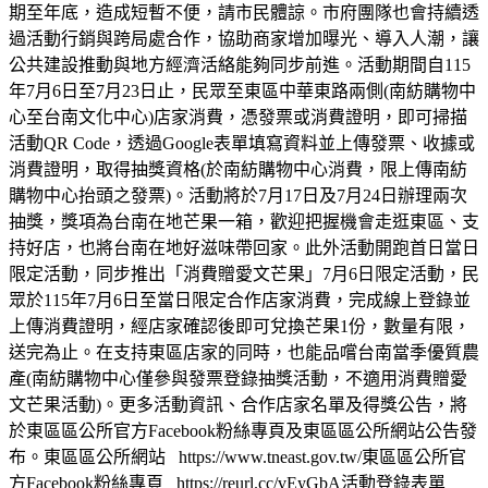
期至年底，造成短暫不便，請市民體諒。市府團隊也會持續透
過活動行銷與跨局處合作，協助商家增加曝光、導入人潮，讓
公共建設推動與地方經濟活絡能夠同步前進。活動期間自115
年7月6日至7月23日止，民眾至東區中華東路兩側(南紡購物中
心至台南文化中心)店家消費，憑發票或消費證明，即可掃描
活動QR Code，透過Google表單填寫資料並上傳發票、收據或
消費證明，取得抽獎資格(於南紡購物中心消費，限上傳南紡
購物中心抬頭之發票)。活動將於7月17日及7月24日辦理兩次
抽獎，獎項為台南在地芒果一箱，歡迎把握機會走逛東區、支
持好店，也將台南在地好滋味帶回家。此外活動開跑首日當日
限定活動，同步推出「消費贈愛文芒果」7月6日限定活動，民
眾於115年7月6日至當日限定合作店家消費，完成線上登錄並
上傳消費證明，經店家確認後即可兌換芒果1份，數量有限，
送完為止。在支持東區店家的同時，也能品嚐台南當季優質農
產(南紡購物中心僅參與發票登錄抽獎活動，不適用消費贈愛
文芒果活動)。更多活動資訊、合作店家名單及得獎公告，將
於東區區公所官方Facebook粉絲專頁及東區區公所網站公告發
布。東區區公所網站 https://www.tneast.gov.tw/東區區公所官
方Facebook粉絲專頁 https://reurl.cc/vEyGbA活動登錄表單