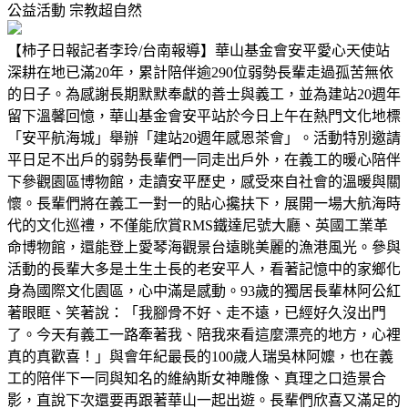
公益活動
宗教超自然
【柿子日報記者李玲/台南報導】華山基金會安平愛心天使站
深耕在地已滿20年，累計陪伴逾290位弱勢長輩走過孤苦無依
的日子。為感謝長期默默奉獻的善士與義工，並為建站20週年
留下溫馨回憶，華山基金會安平站於今日上午在熱門文化地標
「安平航海城」舉辦「建站20週年感恩茶會」。活動特別邀請
平日足不出戶的弱勢長輩們一同走出戶外，在義工的暖心陪伴
下參觀園區博物館，走讀安平歷史，感受來自社會的溫暖與關
懷。長輩們將在義工一對一的貼心攙扶下，展開一場大航海時
代的文化巡禮，不僅能欣賞RMS鐵達尼號大廳、英國工業革
命博物館，還能登上愛琴海觀景台遠眺美麗的漁港風光。參與
活動的長輩大多是土生土長的老安平人，看著記憶中的家鄉化
身為國際文化園區，心中滿是感動。93歲的獨居長輩林阿公紅
著眼眶、笑著說：「我腳骨不好、走不遠，已經好久沒出門
了。今天有義工一路牽著我、陪我來看這麼漂亮的地方，心裡
真的真歡喜！」與會年紀最長的100歲人瑞吳林阿嬤，也在義
工的陪伴下一同與知名的維納斯女神雕像、真理之口造景合
影，直說下次還要再跟著華山一起出遊。長輩們欣喜又滿足的