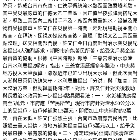
降雨，造成台南市永康、仁德等傳統淹水熱區面臨嚴峻考驗。
其中受災最嚴重的仁德太乙工業區，因正值半夜強降雨搭配大
潮，導致工業區內工廠措手不及，廠區內嚴重進水，設備及原
物料受損慘重。許又仁在災後第一時間，趕赴現場勘視並關心
廠商，在拜訪、探視20幾家廠商後，整理「勘視太乙工業區重
點整理」送交相關部門後，許又仁今日再度針對治水與災後配
套提出4大強烈訴求，期盼市府能苦民所苦，給受災戶與企業
最實質的協助。根據《中國時報》報導「三爺宮溪治水照淹
台南水利局提2解方」指出，三爺宮溪歷經多年整治，中央與
地方投入大筆預算，雖然近年已鮮少出現大水患，但此次面對
大潮與暴雨仍防線失守，水利局雖提出「分洪」與「加高」兩
大整治方案，但動輒需耗時2年。對此，許又仁針對災後救助
與長遠治水政策進一步提出4點具體看法：一、 水災補助應提
高至5萬元，市府應「苦民所苦」現行市府針對淹水50公分以
上的受災戶，每戶僅補助1.5萬元，即便加上中央補助的2萬
元，實在太低。許又仁強烈主張，台南市政府應苦民所苦，比
照過去重大災情，將地方補助提高至每戶5萬元以上，給予災
民最直接、最有感的協助。二、 肯定環保局但請加快清運速