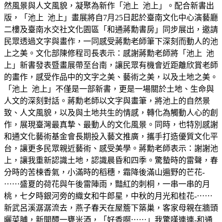
然風景與人文風貌，凝聚為新作「池上 池上」。配合新書出
版，「池上 池上」畫展將自7月25日起於臺南文化中心演藝廳
二樓及臺南水交社文化園區「和通蔣勳書房」同步展出，邀請
民眾透過文字與畫作，一同感受蔣勳老師筆下深刻而動人的池
上之美。文化部陳修程司長表示：感謝蔣勳老師將「池上 池
上」新書發表暨畫展帶至台南，讓民眾有機會近距離欣賞老師
的畫作，感受作品中的文字之美、藝術之美，以及土地之美。
「池上 池上」不僅是一部新書，更是一場關於土地、生命與
人文的深刻對話。蔣勳老師以文字與畫筆，將池上的自然景
致、人文風貌，以及與土地共生的情感，轉化為觸動人心的創
作，展現臺灣最真摯、最動人的文化風景。同時，也特別感謝
和通文化藝術基金會長期投入藝文推廣，攜手打造優質文化平
台，讓更多民眾親近藝術、感受美學。蔣勳老師表示：謝謝池
上，讓我重新認識土地，認識晨昏和四季。驚蟄時的雷聲，春
分時的苦楝香氣，小滿時的稻穗，霜降後滿山遍野的芒花-
⋯⋯盛夏的荷花與午後雷陣雨，豔紅的刺桐，一串一串的月
桃，七夕時銀河旁的織女和牛郎星，中秋的月光和桂花-⋯⋯
新武呂溪潺潺流去，燕子春天在屋簷下築巢，客家母親在牆頭
曬菜脯，新開醰一甕米酒，「好香啊⋯⋯」我驚嘆連連-和通