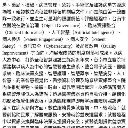
房、藥局、檢驗、病歷管理、急診、手術室及加護病房等臨床
場域，確認數位流程並非停留於制度文件，而是能由第一線團
隊一致執行，並產生可量測的照護價值。評鑑過程中，台南市
立醫院在數位治理（Digital Governance）、臨床資訊整合
（Clinical Informatics）、人工智慧（Artificial Intelligence）、
病人參與（Patient Engagement）、病人安全（Patient
Safety）、資訊安全（Cybersecurity）及品質改善（Quality
Improvement）等面向，均展現成熟的制度與落地成果。以病
人為中心 打造全程智慧照護生態系近年來，台南市立醫院持
續建構以病人為中心的智慧醫療生態系，整合電子病歷、醫囑
系統、臨床決策支援、智慧護理、智慧藥事、智慧病房、人工
智慧、商業智慧視覺化、醫療資料治理及跨系統資訊整合。院
內並推動藥物、檢驗、輸血、母乳等閉環管理，以條碼辨識與
系統警示降低人為錯誤；透過醫療儀器資料自動介接、結構化
病歷及視覺化儀表板，協助臨床團隊即時掌握風險與照護進
度。在病人參與方面，數位服務貫穿就醫前、中、後流程：就
醫前協助民眾了解醫療服務、安排就診並表達需求；就醫過程
中以資訊交換與臨床決策支援提升安全；就醫後則提供健康資