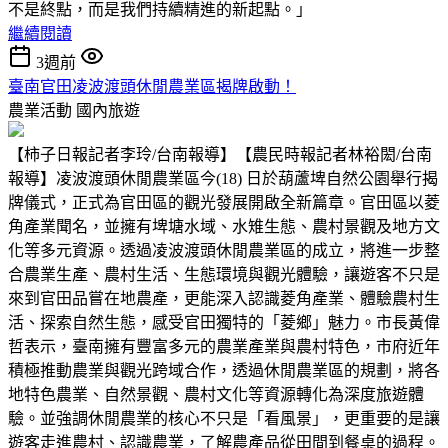
不是終點，而是我們持續精進的新起點。」
繼續閱讀
3週前
臺南官田凌波渡頭休閒農業區揭牌啟動！
農業活動
國內旅遊
【柿子日報記者李玲/台南報導】【農民時報記者林裕閎/台南
報導】凌波渡頭休閒農業區今(18) 日於葫蘆埤自然公園舉行揭
牌儀式，正式為官田區的觀光發展開啟全新篇章。官田區以菱
角產業聞名，並擁有埤塘水域、水雉生態、農村景觀及地方文
化等多元資源。透過凌波渡頭休閒農業區的成立，將進一步整
合農業生產、農村生活、生態環境與觀光體驗，讓遊客不只是
來到官田品嘗在地農產，更能深入認識菱角產業、體驗農村生
活、探索自然生態，感受官田獨特的「菱鄉」魅力。市長黃偉
哲表示，臺南擁有豐富多元的農業產業與農村特色，市府近年
積極推動農業與觀光跨域合作，透過休閒農業區的規劃，將各
地特色農業、自然景觀、農村文化等資源轉化為深度旅遊體
驗。並強調休閒農業的核心不只是「看風景」，更重要的是讓
遊客走進農村、認識農業，了解農產品從田間到餐桌的過程。