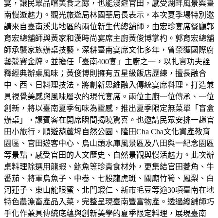
宴，讓民眾品嚐美食之餘，也能漫遊官田，感受湖畔風景與臺
南慢遊魅力。觀光旅遊局林國華局長表示，本次夏季場特別邀
請來自臺南溪北地區的兩位新生代總舖師，由宏珍宴席餐廳郭
育宏總舖師與黃家和漢時尚宴席主廚黃俊博掌杓。郭育宏總舖
師承襲家族辦桌技藝，深耕臺南宴席文化多年，曾榮獲國際廚
藝競賽金牌。並擔任「臺南400宴」主廚之一，以扎實功夫詮
釋經典辦桌風味；黃俊博則擁有五星級飯店歷練，擅長融合
中、西、日料理技法，將創新思維融入傳統宴席料理，打造兼
具視覺美感與風味層次的現代宴席。兩位主廚一位傳承、一位
創新，將以臺南夏季旬味為靈感，推出夏季限定無菜單「盲盒
辦桌」，讓賓客在開席瞬間揭曉驚喜。也邀請民眾安排一趟官
田小旅行，順遊葫蘆埤自然公園、隆田Cha Cha文化資產教育
園區、官田遊客中心、烏山頭水庫風景區及八田與一紀念園區
等景點，感受官田的人文歷史、自然景觀與慢活魅力。此次辦
桌料理除選用龍蝦、鮑魚等珍貴食材外，更集結官田菱角、牛
番茄、將軍烏魚子、中卷、七股龍虎斑、關廟竹筍、鳳梨、白
河蓮子、東山龍眼蜜、北門蝦仁、新市毛豆等逾30項臺南在地
特色農漁畜產品入菜，完整呈現臺南豐富物產。透過總舖師巧
手化作兼具傳統底蘊與創新美學的夏季限定料理，展現臺南