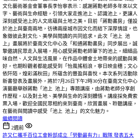
文化藝術基金會董事長李怡寧表示：感謝蔣勳老師多年來以文
字、藝術與生命經驗，引領大家走進池上、認識池上，更讓人
深刻感受池上的人文底蘊與土地之美。目前「蔣勳書房」僅設
於池上與臺南兩地，彷彿兩座城市因文化而結下深厚情誼，也
象徵彼此對文化、美學與閱讀的共同追求。此次「池上 池
上」畫展將於臺南文化中心及「和通蔣勳書房」同步展出，誠
摯邀請民眾走入展場，用心感受蔣勳老師筆下的池上，細細品
味自然、人文與生活風景，在作品中體會土地帶來的感動與美
好，也期盼觀者都能感受到「怡風搖稻浪，寧日映金穗；文心
依阡陌，煌彩滿秋田」所蘊含的豐盈與喜悅。本次系列活動除
新書發表及畫展外，將於7月26日下午2時30分在臺南文化中心
演藝廳舉辦蔣勳「池上 池上」專題講座，由蔣勳老師分享創
作歷程，以及對土地、美學與生命的深刻體悟。講座採免費索
票入場，歡迎全國民眾相約來到臺南，欣賞畫展、聆聽講座，
在藝術與閱讀中感受「池上 池上」的文化魅力。
繼續閱讀
2週前
許又仁攜手百位工會幹部成立「勞動最有力」戰隊 發表五大