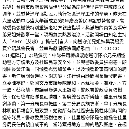
【柿子日報記者李玲/台南報導】【農民時報記者林裕閎/台南
報導】台南市政府警察局佳里分局為慶祝佳里巡守中隊成立8
週年，並慰勞巡守協勤民力執行社區巡守工作的辛勞，昨天在
六里活動中心盛大舉辦成立8週年慶及警民聯誼慰勞餐會。警
政委員張樹德特別重返老地方親臨指導，與滿場的員警及巡守
弟兄姐妹歡聚一堂，現場氣氛熱烈滾滾。活動開場由知名主持
人「AMY（艾咪）」擔任引言人，向巡守弟兄姐妹與現場貴
賓介紹與會長官，並率先獻唱輕快國語歌曲「Let’s GO GO
GO 逗陣行」炒熱氣氛。中隊長蕭棟斌感謝巡守隊弟兄長期協
助警方守護地方及社區民眾安全外，並與警政委員張樹德、顧
問團長黃江漢一同頒發慰勞加菜金，以及頒發幹事高明華的聘
書，新任顧問黃進財、謝志誠、江行健由顧問團長頒發聘書。
立委陳亭妃、郭國文及市議員陳昆和、蔡蘇秋金、謝舒凡、方
一峰、蔡秋蘭、市議員參選人王詩媛、警政署警政委員張樹
德、保七總隊總隊長莊勝雄、警廣總台長斯儀仙、佳里分局長
謝承甫、第一分局長章振國、第二分局長施衣峯、學甲分局長
林明俊都親自到場致意，勉勵所有為社區安全犧牲休閒時間的
巡守隊員。警政委員張樹德表示，佳里巡守隊是在他擔任佳里
分局長任內親自成軍的，當時獲得地方士紳的熱烈響應，在極