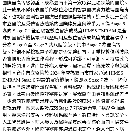
國際最高等級認證，成為臺南市第一家取得此項殊榮的醫院。
此一成果不僅代表醫院的數位治理與智慧醫療實力獲得國際肯
定，也彰顯臺灣智慧醫療已與國際標竿接軌，進一步提升台南
市立醫院及秀傳醫療體系的國際能見度與競爭力。從 Stage 6
邁向 Stage 7：全面驗證數位醫療成熟度HIMSS EMRAM 是全
球衡量醫療機構電子病歷應用及數位醫療成熟度的重要標準，
分為 Stage 0 至 Stage 7 共八個等級，其中 Stage 7 為最高等
級。評鑑不僅檢視電子病歷是否完整建置，更重視數位科技能
否實際融入臨床工作流程，形成可追蹤、可量測、可持續改善
的照護閉環，進而提升病人安全、醫療品質、臨床效率與組織
韌性。台南市立醫院於 2024 年成為臺南市首家通過 HIMSS
EMRAM Stage 6 認證的醫療機構，隨即以 Stage 7 為下一階段
目標。歷經跨部門流程盤點、資料驗證、系統優化及臨床現場
落實，此次再獲國際評審團肯定，展現醫院由資訊系統建置進
一步邁向數據驅動治理與智慧化照護的成果。國際實地評鑑
檢視治理、臨床與照護成效Stage 7 評鑑涵蓋電子病歷全面應
用、臨床決策支援、資料與系統互通、數位治理、資訊安全、
人工智慧應用、病人參與及醫療品質改善等核心面向。除文件
與數據審查外，國際評審團亦透過實地訪查，深入門診、病