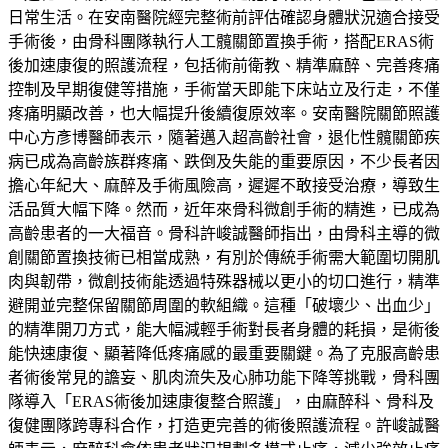
日常生活。在安南醫院經完整術前評估確認身體狀況適合接受
手術後，由骨科團隊執行人工髖關節置換手術，搭配ERAS術
後加速康復的照護流程，包括術前衛教、精準麻醉、完善疼痛
控制及早期復健等措施，手術當天即能下床站立及行走，不僅
疼痛明顯改善，也大幅提升後續復原效率。安南醫院關節照護
中心方彥博醫師表示，隨著邁入超高齡社會，退化性髖關節疾
病已成為高齡族群疼痛、跌倒及失能的重要原因，不少長者因
擔心年紀大、麻醉及手術風險高，遲遲不敢接受治療，導致生
活品質大幅下降。然而，近年來骨科微創手術的精進，已成為
高齡患者的一大福音。骨科許峻誠醫師指出，由骨科主導的微
創關節置換技術已相當成熟，有別於傳統手術需大範圍切開肌
肉與韌帶，微創技術能透過特殊器械以更小的切口進行，精準
避開並完整保留關節周圍的軟組織。這種「破壞少、出血少」
的精準開刀方式，能大幅減輕手術對長者身體的耗損，是術後
能快速康復、顯著降低疼痛感的最重要關鍵。為了克服高齡患
者術後常見的譫妄、肌肉流失及心肺功能下降等挑戰，骨科團
隊導入「ERAS術後加速康復整合照護」，由麻醉科、骨科及
復健團隊跨專科合作，打造更完善的術後照護流程。許峻誠醫