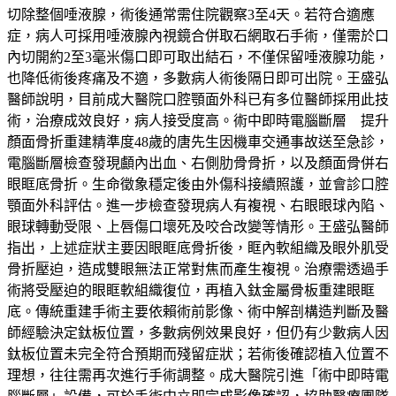
切除整個唾液腺，術後通常需住院觀察3至4天。若符合適應
症，病人可採用唾液腺內視鏡合併取石網取石手術，僅需於口
內切開約2至3毫米傷口即可取出結石，不僅保留唾液腺功能，
也降低術後疼痛及不適，多數病人術後隔日即可出院。王盛弘
醫師說明，目前成大醫院口腔顎面外科已有多位醫師採用此技
術，治療成效良好，病人接受度高。術中即時電腦斷層 提升
顏面骨折重建精準度48歲的唐先生因機車交通事故送至急診，
電腦斷層檢查發現顱內出血、右側肋骨骨折，以及顏面骨併右
眼眶底骨折。生命徵象穩定後由外傷科接續照護，並會診口腔
顎面外科評估。進一步檢查發現病人有複視、右眼眼球內陷、
眼球轉動受限、上唇傷口壞死及咬合改變等情形。王盛弘醫師
指出，上述症狀主要因眼眶底骨折後，眶內軟組織及眼外肌受
骨折壓迫，造成雙眼無法正常對焦而產生複視。治療需透過手
術將受壓迫的眼眶軟組織復位，再植入鈦金屬骨板重建眼眶
底。傳統重建手術主要依賴術前影像、術中解剖構造判斷及醫
師經驗決定鈦板位置，多數病例效果良好，但仍有少數病人因
鈦板位置未完全符合預期而殘留症狀；若術後確認植入位置不
理想，往往需再次進行手術調整。成大醫院引進「術中即時電