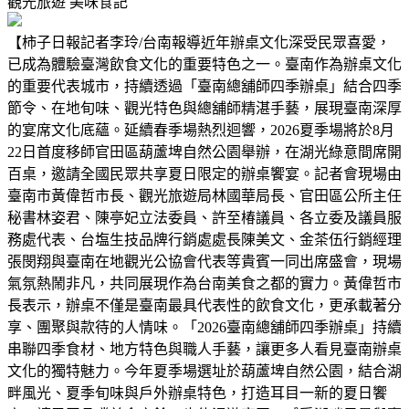
觀光旅遊
美味食記
【柿子日報記者李玲/台南報導近年辦桌文化深受民眾喜愛，
已成為體驗臺灣飲食文化的重要特色之一。臺南作為辦桌文化
的重要代表城市，持續透過「臺南總舖師四季辦桌」結合四季
節令、在地旬味、觀光特色與總舖師精湛手藝，展現臺南深厚
的宴席文化底蘊。延續春季場熱烈迴響，2026夏季場將於8月
22日首度移師官田區葫蘆埤自然公園舉辦，在湖光綠意間席開
百桌，邀請全國民眾共享夏日限定的辦桌饗宴。記者會現場由
臺南市黃偉哲市長、觀光旅遊局林國華局長、官田區公所主任
秘書林姿君、陳亭妃立法委員、許至椿議員、各立委及議員服
務處代表、台塩生技品牌行銷處處長陳美文、金茶伍行銷經理
張閔翔與臺南在地觀光公協會代表等貴賓一同出席盛會，現場
氣氛熱鬧非凡，共同展現作為台南美食之都的實力。黃偉哲市
長表示，辦桌不僅是臺南最具代表性的飲食文化，更承載著分
享、團聚與款待的人情味。「2026臺南總舖師四季辦桌」持續
串聯四季食材、地方特色與職人手藝，讓更多人看見臺南辦桌
文化的獨特魅力。今年夏季場選址於葫蘆埤自然公園，結合湖
畔風光、夏季旬味與戶外辦桌特色，打造耳目一新的夏日饗