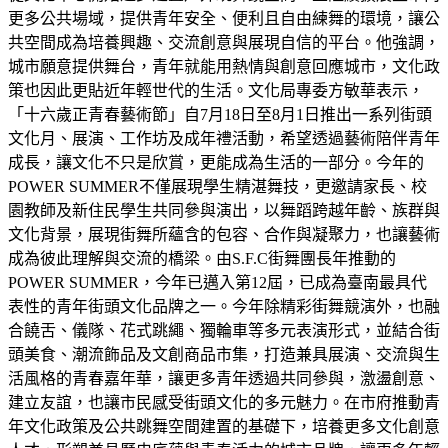
更多公共場域，提供青年安全、便利且自由練舞的環境，讓公
共空間成為培養興趣、交流創意與展現自信的平台。他強調，
城市願意提供舞台，青年就能用熱情與創意回應城市，文化政
策也因此更貼近年輕世代的生活。文化局專委方敏華表示，
「十六歲正青春藝術節」自7月18日至8月1日推出一系列街頭
文化月、展演、工作坊及成年禮活動，希望透過藝術陪伴青年
成長，讓文化不只是欣賞，更能成為生活的一部分。今年的
POWER SUMMER不僅展現學生精湛舞技，更邀請家長、校
園教師及新住民學生共同參與演出，以舞蹈跨越年齡、族群與
文化背景，展現街舞所蘊含的包容、合作與凝聚力，也讓藝術
成為彼此理解與交流的橋梁。由S.F.C街舞團長年推動的
POWER SUMMER，今年已邁入第12屆，已成為臺南最具代
表性的青年街頭文化品牌之一。今年除精彩街舞競演外，也融
合饒舌、儀隊、花式跳繩、獨輪車等多元表演形式，並結合街
頭美食、潮流飾品及文創商品市集，打造兼具展演、交流與生
活風格的青春嘉年華，讓更多青年透過共同參與，激盪創意、
建立友誼，也讓市民感受街頭文化的多元魅力。在市府推動青
年文化政策及公共跳舞空間建置的基礎下，培養更多文化創意