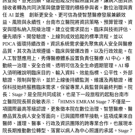
訊查閱、意見回饋、遠距追蹤及持續照護資源，讓病人由資訊
接收者轉為共同決策與健康管理的積極參與者。數位治理與責
任 AI 並進 創新更安全、更可信為使智慧醫療發展兼顧效
益、風險與永續性，台南市立醫院將資訊策略、預算管理、資
安與隱私納入院級治理，建立從需求提出、臨床與技術評估、
優先順序、開發驗證、上線到成效追蹤的標準流程，並以
PDCA 循環持續改善。資訊系統需求優先聚焦病人安全與醫療
品質，其次為法規遵循、臨床與營運改善，以及行政效能。在
人工智慧應用上，秀傳醫療體系設置負責任醫療 AI 中心，推
動統一治理、安全合規、透明可信及全生命週期管理。AI 導
入須明確說明臨床目的、輸入資料、效能指標、公平性、外部
驗證、限制與警示，並於上線後持續監測、維護及再驗證，確
保科技始終服務臨床需求，保留專業人員監督與最終判斷。院
長：Stage 7 是全院共同成就，也是下一段旅程的起點台南市
立醫院院長蔡良敏表示：「HIMSS EMRAM Stage 7 不僅是一
項國際最高等級認證，更象徵本院在數位治理、智慧醫療、醫
療品質及病人安全等面向，已與國際標竿接軌。這項成果來自
醫師、護理、醫事、行政及資訊團隊的跨專業合作，也展現本
院長期推動數位轉型、落實以病人為中心照護的承諾。Stage 7