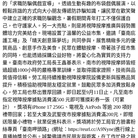
的「求職防騙偶戲宣導」。透過生動有趣的布袋戲偶展演，以
輕鬆詼諧的方式向大小朋友傳遞防詐騙知識，讓民眾在歡笑聲
中建立正確的求職防騙觀念，暑假期間青年打工不僅保護自
己，也守護家人。另一大亮點，則是將視障按摩推廣與弱勢團
體培力完美結合。現場設置了溫馨的公益市集，邀請「臺南庇
護工場」及「晴天創意築夢坊」共同參與，展售精緻多元的優
質商品、創意手作及美食。民眾在體驗按摩、帶著孩子逛市集
的同時，也能透過採購公益好物，將愛心化為實質的支持力
量。臺南市政府勞工局長王鑫基表示，南市的視障按摩師皆經
過超過1000小時的嚴格專業訓練，並取得國家證照，技術與品
質值得信賴。勞工局持續推動視障按摩院設備更新與服務品質
提升，積極協助視障朋友穩定就業。鼓勵民眾多加消費放鬆身
心，勞工局也祭出豐厚回饋，即日起至9月11日止，凡至南市
指定視障按摩據點消費滿500 元即可獲摸彩券一張（可累
計），獎項有iPhone 17 256G、電視及 AirPods 等逾 200 項好
禮帶回家；若至大東及武聖夜市按摩據點消費滿200元，即贈
送限量小禮物。就業促進科表示，獎項將於勞工局官方臉書粉
絲專頁「臺南呷頭路」(網址：https://reurl.cc/A9Nyne)進行線上
直播抽獎並公布。誠摯邀請市民朋友與遊客，在工作忙碌之餘