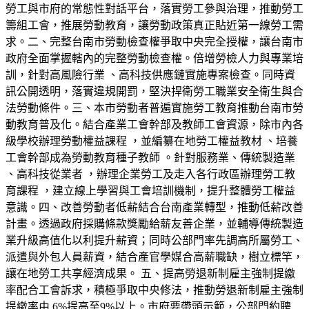
勞工與市府的常態性對話平台，落實勞工參與治理，推動勞工
籌組工會，推展勞動教育，讓勞動政策真正貼近第一線勞工需
求。二、完整台南市勞動檢查權爭取中央完全授權，讓台南市
政府全面掌握轄內的完整勞動檢查權。倍增勞檢人力與專業培
訓，針對高風險行業 、高科技供應鏈實施專案檢查。同時資
訊公開透明，落實違規開罰，堅決捍衛勞工職業安全衛生與合
法勞動條件。三、本市勞動者普遍實施勞工教育推動台南市勞
動教育普及化。結合產業工會幹部及教師工會資源，除市內各
級學校辦理勞動權益課程 ，並編纂在地勞工權益教材 、培養
工會幹部成為勞動教育種子教師 。針對服務業、傳統製造業
、高科技從業者 ，辦理企業勞工及走入各行政區辦理勞工教
育課程 ，建立線上學習與工會培訓機制，提升整體勞工權益
意識。四、改善勞動者低薪結合台南產業轉型，推動低薪改善
計畫。透過政府採購條款獎勵給薪友善企業，並輔導傳統製造
業升級高值化以利提升薪資；同時公部門率先調高所屬勞工、
派遣與外包人員薪資，結合產官學媒合高薪職缺，樹立標竿，
讓在地勞工共享經濟成果。 五、提高勞退新制雇主強制提繳
率配合工會訴求，積極爭取中央修法，推動勞退新制雇主強制
提繳率由 6%提高至9%以上。市府要帶頭示範，公部門約聘