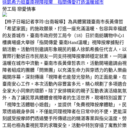
徐凱希力挺臺南視障按摩 指間傳愛打造溫暖城市
勞工局
戀愛情事
【柿子日報記者李玲/台南報導】為具體實踐臺南市長黃偉哲
「希望家園」的施政願景，打造一座充滿溫暖、包容與幸福感
的友善城市，臺南市政府勞工局今（18）日於南紡購物中心1
樓廣場盛大舉辦「指間傳愛 臺南Hand溫暖」視障按摩據點行
銷活動。活動特別邀請形象親民的藝人徐凱希擔任代言人，以
實際行動號召市民朋友一同支持視障按摩師穩定就業，一同讓
溫暖在城市中流動。臺南市長黃偉哲表示，活動開場邀請由視
障者組成的團體「問樂團」以充滿生命力與穿透力的動人樂曲
揭開序幕，深刻傳達「視障者也能發光發熱」的正面能量，在
臺南安心工作。本次活動內容豐富多元，精心規劃了多項適合
全家大小同樂的環節。除了安排精彩的親子互動表演活絡氣氛
外，為了讓民眾具體體會視障者的生活世界，現場特別設置了
「視障生活體驗小遊戲」，並提供「免費視障按摩體驗」。民
眾透過親身參與，不僅能同理視障者在日常中的不便，更能深
刻感受按摩師們透過雙手所傳遞出的精湛專業與指尖溫度。勞
工局也極為重視民眾的求職安全，活動中特別穿插了寓教於樂