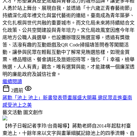
人才，形塑兼具歷史底蘊與青春活力的城市品牌，讓更多年輕
人勇於站上舞台、展現自我，並透過「十六歲正青春藝術節」
持續深化成年禮文化與當代藝術的連結。臺南成為青年築夢、
文化扎根與世代共融的重要城市。而文化局未來將持續結合文
化政策、公共空間建設與青年培力。文化局政風室因應今年年
底地方公職人員選舉，也設攤辦理反賄選宣導，透過有獎徵
答、活潑有趣的互動遊戲及QR Code掃描填答問卷等闖關活
動，讓參與民眾在輕鬆互動中了解常見賄選態樣，如現金買
票、禮品贈送、餐會請託及旅遊招待等，強化「ｉ幸福，檢舉
賄選，人人有責」觀念，唯有選賢與能，才能建構一個廉潔透
明的廉能政府及誠信社會。
繼續閱讀
2週前
蔣勳「池上 池上」新書發表暨畫展盛大開幕 邀民眾走進臺南
感受池上之美
藝文活動
圖文創作
【柿子日報記者李玲/台南報導】蔣勳老師自2014年起駐村臺
東池上，十餘年來以文字與畫筆細膩記錄池上的四季流轉、自