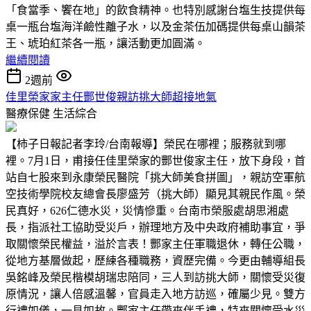
「食當季、饗在地」的飲食精神。也特別感謝台塩生技提供每
桌一瓶台塩海洋鹼性離子水，以及金茶伍加碼提供每桌山韻茶
王、琥珀紅茶各一瓶，讓活動更加圓滿。
繼續閱讀
2週前
佳里榮家家主任酆世俊親訪挑大師超接地氣
醫療保健
生活綜合
【柿子日報記者李玲/台南報導】榮民在哪裡；服務就到哪
裡。7月1日，甫接任佳里榮家的酆世俊家主任，放下身段，首
站自七股來到永康榮民醫院「挑大師美食拼圖」，親訪空軍航
空技術學院校友總會長廖盛芳（挑大師）顯見其親民作風。榮
民真好，626仁德水災，災情慘重。台南市榮服處胡思湘處
長，指派社工協助受災戶，辦理地方及中央政府補助事宜，爭
取關懷榮民權益，溢於言表！酆家主任軍職退休，轉任公職，
從地方基層做起，歷練各種職務，資歷完備。今更由輔導組長
吳銘峰及榮民楷模胡瑞忠陪同，三人到訪挑大師，關懷受災復
原情況，讓人倍感溫馨，官員走入地方訪巡，確屬少見。雙方
行禮如儀，一見如故。酆家主任帶來伴手禮，特來關懷受水災