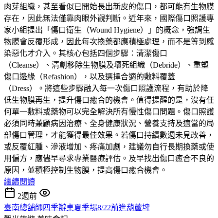
肉芽組織，甚至看似已開始長出新皮的傷口，都可能有生物膜
存在，因此無法僅靠肉眼外觀判斷。近年來，國際傷口照護專
家小組提出「傷口衛生（Wound Hygiene）」的概念，強調生
物膜會反覆形成，因此每次換藥都應積極處理，而不是等到感
染惡化才介入。其核心包括四個步驟：清潔傷口
（Cleanse）、清創移除生物膜及壞死組織（Debride）、重塑
傷口邊緣（Refashion），以及選擇合適的敷料覆蓋
（Dress）。將這些步驟融入每一次傷口照護流程，有助於降
低生物膜再生，提升傷口癒合的機會。值得提醒的是，沒有任
何單一敷料或藥物可以完全解決所有慢性傷口問題。傷口照護
必須同時兼顧病因治療、全身健康狀況、營養支持及適當的局
部傷口管理，才能獲得最佳效果。若傷口持續數週未見改善，
或反覆紅腫、滲液增加、疼痛加劇，建議勿自行長期換藥或使
用偏方，應儘早尋求專業醫療評估。及早找出傷口癒合不良的
原因，並積極控制生物膜，提高傷口癒合機會。
繼續閱讀
2週前
臺南總舖師四季辦桌夏季場8/22前進葫蘆埤