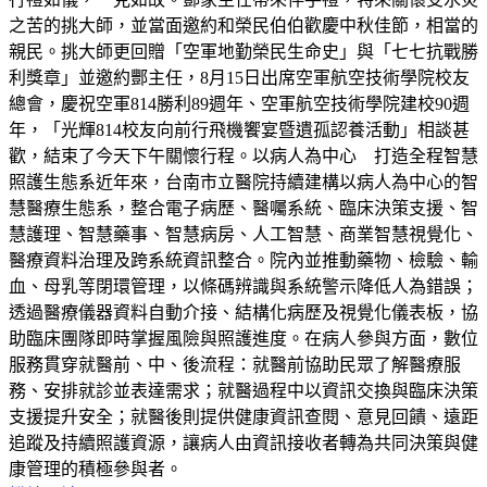
之苦的挑大師，並當面邀約和榮民伯伯歡慶中秋佳節，相當的
親民。挑大師更回贈「空軍地勤榮民生命史」與「七七抗戰勝
利獎章」並邀約酆主任，8月15日出席空軍航空技術學院校友
總會，慶祝空軍814勝利89週年、空軍航空技術學院建校90週
年，「光輝814校友向前行飛機饗宴暨遺孤認養活動」相談甚
歡，結束了今天下午關懷行程。以病人為中心 打造全程智慧
照護生態系近年來，台南市立醫院持續建構以病人為中心的智
慧醫療生態系，整合電子病歷、醫囑系統、臨床決策支援、智
慧護理、智慧藥事、智慧病房、人工智慧、商業智慧視覺化、
醫療資料治理及跨系統資訊整合。院內並推動藥物、檢驗、輸
血、母乳等閉環管理，以條碼辨識與系統警示降低人為錯誤；
透過醫療儀器資料自動介接、結構化病歷及視覺化儀表板，協
助臨床團隊即時掌握風險與照護進度。在病人參與方面，數位
服務貫穿就醫前、中、後流程：就醫前協助民眾了解醫療服
務、安排就診並表達需求；就醫過程中以資訊交換與臨床決策
支援提升安全；就醫後則提供健康資訊查閱、意見回饋、遠距
追蹤及持續照護資源，讓病人由資訊接收者轉為共同決策與健
康管理的積極參與者。