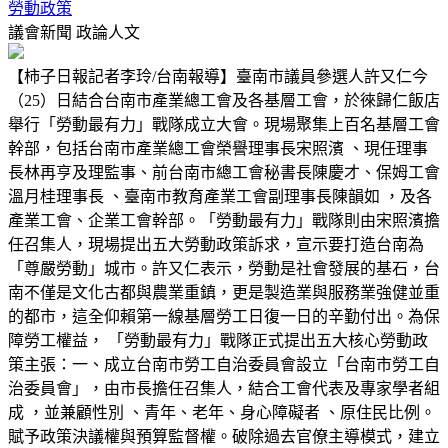
勞動政策
議會新聞
政論人文
【柿子日報記者李玲/台南報導】臺南市議員參選人許又仁今
（25）日結合台南市產業總工會及各基層工會，於徠歸仁飯店
舉行「勞動最有力」戰隊成立大會。現場聚集上百名基層工會
幹部，包括台南市產業總工會榮譽理事長宋照濱 、現任理事
長林再亨及理監事、前台南市總工會秘書長陳慶才、保姆工會
溫月桂理事長 、臺南市教育產業工會副理事長陳韻如 ，及各
產業工會、企業工會幹部。「勞動最有力」戰隊則由宋照濱擔
任召集人，現場提出五大勞動政策訴求，宣示要打造台南為
「尊嚴勞動」城市。許又仁表示，勞動是社會發展的基石，台
南不僅是文化古都與農業重鎮，更是製造業與服務業強健並重
的都市，這全仰賴第一線基層勞工日復一日的辛勤付出。為保
障勞工權益， 「勞動最有力」戰隊正式提出五大核心勞動政
策主張：一、成立台南市勞工自治委員會設立「台南市勞工自
治委員會」，由市長擔任召集人，結合工會代表及專家學者組
成 ，並兼顧性別 、青年、老年、身心障礙者 、原住民比例。
賦予政策決議權與預算監督權。破除過去官僚主導模式，建立