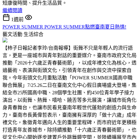
短康復時間、提升生活品質。
繼續閱讀
1週前
POWER SUMMER POWER SUMMER點燃臺南夏日熱情!
藝文活動
生活綜合
【柿子日報記者李玲/台南報導】街舞不只是年輕人的流行語
言，更是一座城市與青年對話的重要媒介。臺南市政府文化局
推動「2026十六歲正青春藝術節」，以成年禮文化為核心，透
過藝術、表演與街頭文化，引領青年在創作與交流中探索自
我。今年街頭文化月重點活動「POWER SUMMER國高中職
聯合舞展」7/25.26二日在臺南文化中心假日廣場盛大登場，集
結全市25所國高中職、28個學生社團、約450位青年學子接力
演出，以街舞、熱舞、嘻哈、饒舌等多元展演，讓城市街角化
身青春舞台，也讓市民看見臺南年輕世代蓬勃的創造力與生命
力。臺南市長黃偉哲表示，臺南擁有深厚的「做十六歲」成年
禮文化，象徵青年邁向人生的重要里程碑，而市府近年更積極
打造青年友善城市，除持續推動「十六歲正青春藝術節」，也
從文化中心開始逐步建置戶外跳舞鏡空間，並陸續擴展至市內