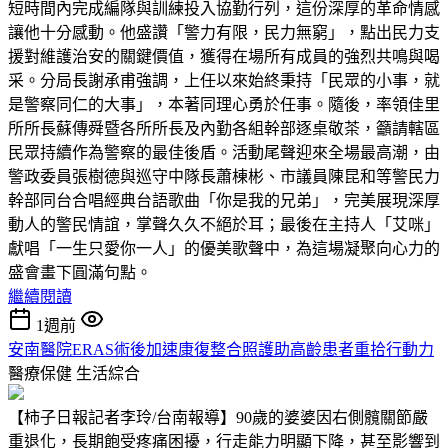
短時間內完成編隊與訓練投入協勤行列，這份深厚的革命情感
讓他十分感動。他盛讚「警力有限，民力無窮」，點出民力支
援對維護治安的關鍵價值，獲得在場所有成員的強烈共鳴與喝
采。分局長謝承甫強調，上任以來始終秉持「民眾的小事，就
是警察同仁的大事」，本著同理心勇於任事。隨後，率領佳里
所所長蘇傳舜暨各所所長及內勤各組幹部逐桌敬茶，籲請轄區
民眾持續作為警察的最佳後盾。活動尾聲迎來全場最高潮，由
警政委員張樹德與巡守中隊長蕭棟彬、市議員陳昆和等警民力
幹部同台合唱經典台語歌曲「你是我的兄弟」，完美展現深厚
動人的警民情誼，掌聲久久不絕於耳；最後在主持人「艾咪」
獻唱「一生只愛你一人」的優美歌聲中，為這場凝聚向心力的
盛會畫下圓滿句點。
繼續閱讀
1週前
安南醫院ERAS術後加速康復整合照護助高齡患者重拾行動力
醫療保健
生活綜合
【柿子日報記者李玲/台南報導】90歲的婆婆因右側髖關節嚴
重退化，長期飽受疼痛困擾，行走能力明顯下降，甚至影響到