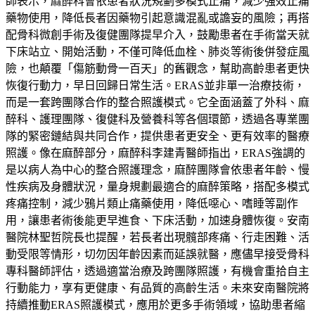
師表示，麻醉科會依患者狀況規劃多模式止痛，減少強效止痛
藥物使用，降低長者因藥物引起意識混亂或譫妄的風險；再搭
配骨科微創手術及復健團隊提早介入，鼓勵患者在手術當天就
下床站立、開始活動，不僅可降低血栓、肺炎等術後併發症風
險，也顛覆「傷筋動骨一百天」的舊觀念，幫助高齡患者更快
恢復行動力，早日回歸日常生活。ERAS並非單一治療技術，
而是一套跨團隊合作的整合照護模式。它全面涵蓋了外科、麻
醉科、護理團隊、復健科及營養科等各個環節，透過各專業團
隊的緊密鏈結與共同合作，提供患者更安全、更有效率的醫療
照護。像在麻醉部分，麻醉科李建青醫師指出，ERAS強調的
是以病人為中心的整合照護理念，麻醉團隊會依患者年齡、慢
性疾病及身體狀況，量身規劃最適合的麻醉策略，搭配多模式
疼痛控制，減少鴉片類止痛藥使用，降低噁心、嗜睡等副作
用，讓患者術後能更早進食、下床活動，加速身體恢復。安南
醫院林聖哲院長也提醒，若長者出現髖部疼痛、行走困難、活
動受限等情形，切勿因年齡因素而延誤就醫，應儘早接受骨科
專科醫師評估，透過適當治療及跨團隊照護，有機會重拾自主
行動能力，享有更健康、有品質的高齡生活。未來安南醫院將
持續推動ERAS照護模式，應用於更多手術領域，協助患者縮