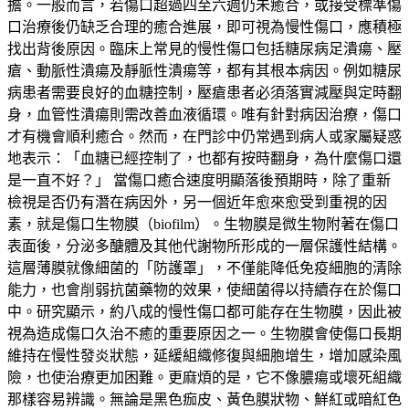
擔。一般而言，若傷口超過四至六週仍未癒合，或接受標準傷
口治療後仍缺乏合理的癒合進展，即可視為慢性傷口，應積極
找出背後原因。臨床上常見的慢性傷口包括糖尿病足潰瘍、壓
瘡、動脈性潰瘍及靜脈性潰瘍等，都有其根本病因。例如糖尿
病患者需要良好的血糖控制，壓瘡患者必須落實減壓與定時翻
身，血管性潰瘍則需改善血液循環。唯有針對病因治療，傷口
才有機會順利癒合。然而，在門診中仍常遇到病人或家屬疑惑
地表示：「血糖已經控制了，也都有按時翻身，為什麼傷口還
是一直不好？」 當傷口癒合速度明顯落後預期時，除了重新
檢視是否仍有潛在病因外，另一個近年愈來愈受到重視的因
素，就是傷口生物膜（biofilm）。生物膜是微生物附著在傷口
表面後，分泌多醣體及其他代謝物所形成的一層保護性結構。
這層薄膜就像細菌的「防護罩」，不僅能降低免疫細胞的清除
能力，也會削弱抗菌藥物的效果，使細菌得以持續存在於傷口
中。研究顯示，約八成的慢性傷口都可能存在生物膜，因此被
視為造成傷口久治不癒的重要原因之一。生物膜會使傷口長期
維持在慢性發炎狀態，延緩組織修復與細胞增生，增加感染風
險，也使治療更加困難。更麻煩的是，它不像膿瘍或壞死組織
那樣容易辨識。無論是黑色痂皮、黃色膜狀物、鮮紅或暗紅色