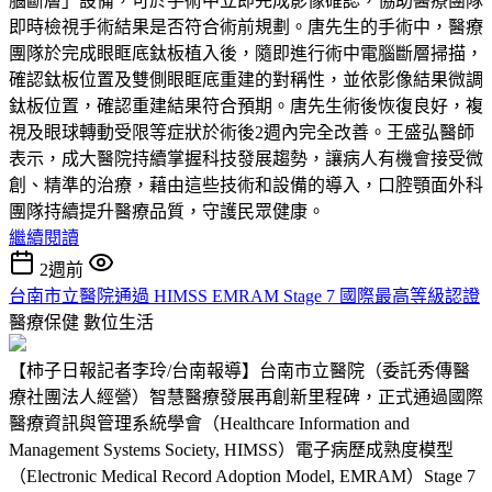
腦斷層」設備，可於手術中立即完成影像確認，協助醫療團隊
即時檢視手術結果是否符合術前規劃。唐先生的手術中，醫療
團隊於完成眼眶底鈦板植入後，隨即進行術中電腦斷層掃描，
確認鈦板位置及雙側眼眶底重建的對稱性，並依影像結果微調
鈦板位置，確認重建結果符合預期。唐先生術後恢復良好，複
視及眼球轉動受限等症狀於術後2週內完全改善。王盛弘醫師
表示，成大醫院持續掌握科技發展趨勢，讓病人有機會接受微
創、精準的治療，藉由這些技術和設備的導入，口腔顎面外科
團隊持續提升醫療品質，守護民眾健康。
繼續閱讀
2週前
台南市立醫院通過 HIMSS EMRAM Stage 7 國際最高等級認證
醫療保健
數位生活
【柿子日報記者李玲/台南報導】台南市立醫院（委託秀傳醫
療社團法人經營）智慧醫療發展再創新里程碑，正式通過國際
醫療資訊與管理系統學會（Healthcare Information and
Management Systems Society, HIMSS）電子病歷成熟度模型
（Electronic Medical Record Adoption Model, EMRAM）Stage 7