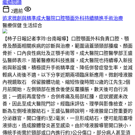
繼續閱讀
2週前
追求微創與精準成大醫院口腔顎面外科持續精進手術治療
醫療保健
生活綜合
【柿子日報記者李玲/台南報導】口腔顎面外科負責口腔、顎
骨及顏面相關疾病的診斷與治療，範圍涵蓋頭頸部腫瘤、顏面
骨折、口內良性病灶及正顎手術等。成大醫院口腔醫學部王盛
弘醫師表示，隨著醫療和科技進展，成大醫院也持續導入新技
術與新設備，積極提升手術精準度、降低併發症發生率，並減
輕病人術後不適。以下分享近期兩項臨床新應用。微創唾液腺
內視鏡取石 保留腺體功能、縮短恢復時間32歲的江先生2個
月前開始，左側頸部在進食後便反覆腫脹，數天後可自行消
退；一週前再度發作，合併疼痛及局部紅腫，症狀遲遲未改
善，因此至成大醫院門診。經臨床評估、理學與影像檢查，診
斷為左側唾液腺結石。王盛弘醫師說明，唾液腺是口腔重要的
分泌器官，開口僅約1至2毫米，一旦形成結石，便可能阻塞唾
液排出，造成腺體發炎甚至感染。由於唾液腺導管開口狹小，
傳統手術需於頸部或口內進行約3公分傷口，部分病人甚至須