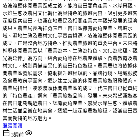
凌波渡頭休閒農業區成立後，能將官田菱角產業、水岸景觀、
水雉生態及農村文化轉化為具特色的旅遊內容，吸引更多遊客
深度探索官田，也讓在地農民及相關產業共享觀光發展的經濟
成果。農業局長馮祥勇表示，官田區擁有菱角產業、埤塘水
域、濕地生態及農村文化等豐富資源，凌波渡頭休閒農業區的
成立，正是整合地方特色、推動農業旅遊的重要平台。未來將
輔導休閒農業區以「農業為本、生態為特色、文化為底蘊、觀
光為延伸」為方向，結合菱角等在地農產體驗、食農教育及農
村文化，規劃具備差異化的官田特色遊程。農業局也將依據休
閒農業區發展需求，協助提升遊程規劃、品牌行銷、場域服務
及食農教育等面向，逐步建立完整的休閒農業旅遊服務體系。
農業局指出，凌波渡頭休閒農業區的成立，代表官田已從單純
的「特色農產」邁向「農業旅遊品牌」發展。未來希望讓遊客
在官田能夠親近農田、認識菱角產業、感受水岸生態、體驗農
村生活並品嘗在地美食，透過一趟深度農遊旅程，認識官田豐
富而獨特的地方魅力。
繼續閱讀
3週前