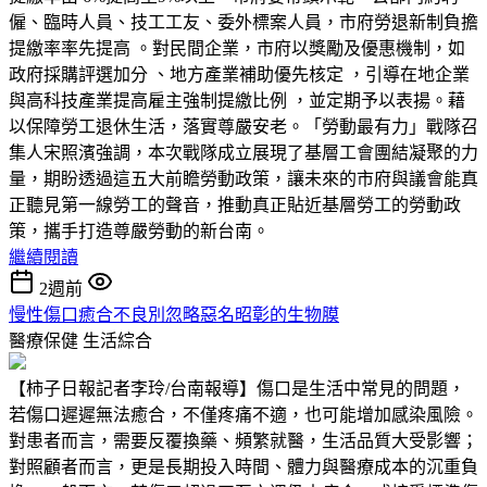
僱、臨時人員、技工工友、委外標案人員，市府勞退新制負擔
提繳率率先提高 。對民間企業，市府以獎勵及優惠機制，如
政府採購評選加分 、地方產業補助優先核定 ，引導在地企業
與高科技產業提高雇主強制提繳比例 ，並定期予以表揚。藉
以保障勞工退休生活，落實尊嚴安老。「勞動最有力」戰隊召
集人宋照濱強調，本次戰隊成立展現了基層工會團結凝聚的力
量，期盼透過這五大前瞻勞動政策，讓未來的市府與議會能真
正聽見第一線勞工的聲音，推動真正貼近基層勞工的勞動政
策，攜手打造尊嚴勞動的新台南。
繼續閱讀
2週前
慢性傷口癒合不良別忽略惡名昭彰的生物膜
醫療保健
生活綜合
【柿子日報記者李玲/台南報導】傷口是生活中常見的問題，
若傷口遲遲無法癒合，不僅疼痛不適，也可能增加感染風險。
對患者而言，需要反覆換藥、頻繁就醫，生活品質大受影響；
對照顧者而言，更是長期投入時間、體力與醫療成本的沉重負